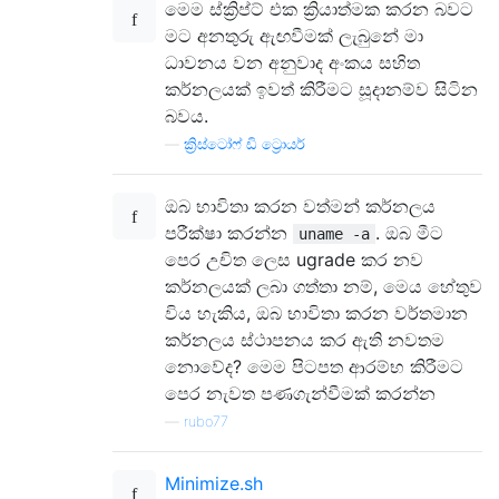
මෙම ස්ක්‍රිප්ට් එක ක්‍රියාත්මක කරන බවට
මට අනතුරු ඇඟවීමක් ලැබුනේ මා
ධාවනය වන අනුවාද අංකය සහිත
කර්නලයක් ඉවත් කිරීමට සූදානම්ව සිටින
බවය.
—
ක්‍රිස්ටෝෆ් ඩි ට්‍රොයර්
ඔබ භාවිතා කරන වත්මන් කර්නලය
පරීක්ෂා කරන්න
. ඔබ මීට
uname -a
පෙර උචිත ලෙස ugrade කර නව
කර්නලයක් ලබා ගත්තා නම්, මෙය හේතුව
විය හැකිය, ඔබ භාවිතා කරන වර්තමාන
කර්නලය ස්ථාපනය කර ඇති නවතම
නොවේද? මෙම පිටපත ආරම්භ කිරීමට
පෙර නැවත පණගැන්වීමක් කරන්න
—
rubo77
Minimize.sh