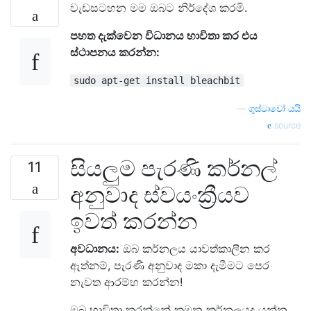
වැඩසටහන මම ඔබට නිර්දේශ කරමි.
පහත දැක්වෙන විධානය භාවිතා කර එය
ස්ථාපනය කරන්න:
sudo apt-get install bleachbit
—
ගුස්ටාවෝ යයි
source
සියලුම පැරණි කර්නල්
11
අනුවාද ස්වයංක්‍රීයව
ඉවත් කරන්න
අවධානය:
ඔබ කර්නලය යාවත්කාලීන කර
ඇත්නම්, පැරණි අනුවාද මකා දැමීමට පෙර
නැවත ආරම්භ කරන්න!
ඔබ භාවිතා කරන්නේ කුමන කර්නලයද යන්න