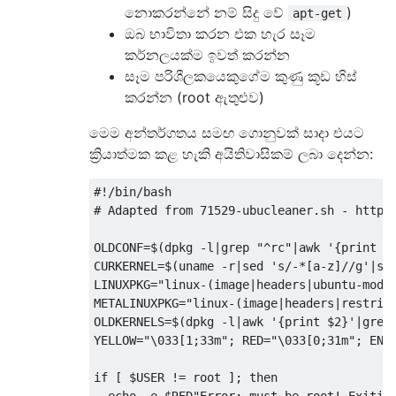
නොකරන්නේ නම් සිදු වේ
)
apt-get
ඔබ භාවිතා කරන එක හැර සෑම
කර්නලයක්ම ඉවත් කරන්න
සෑම පරිශීලකයෙකුගේම කුණු කූඩ හිස්
කරන්න (root ඇතුළුව)
මෙම අන්තර්ගතය සමඟ ගොනුවක් සාදා එයට
ක්‍රියාත්මක කළ හැකි අයිතිවාසිකම් ලබා දෙන්න:
#!/bin/bash

# Adapted from 71529-ubucleaner.sh - http:/
OLDCONF=$(dpkg -l|grep "^rc"|awk '{print $2
CURKERNEL=$(uname -r|sed 's/-*[a-z]//g'|sed
LINUXPKG="linux-(image|headers|ubuntu-modul
METALINUXPKG="linux-(image|headers|restrict
OLDKERNELS=$(dpkg -l|awk '{print $2}'|grep 
YELLOW="\033[1;33m"; RED="\033[0;31m"; ENDC
if [ $USER != root ]; then
