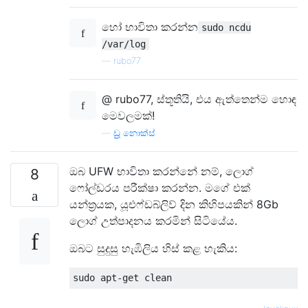
හෝ භාවිතා කරන්න
sudo ncdu
/var/log
—
rubo77
@ rubo77, ස්තූතියි, එය ඇත්තෙන්ම හොඳ
මෙවලමක්!
—
ඩ්‍රූ නොක්ස්
ඔබ UFW භාවිතා කරන්නේ නම්, ලොග්
8
ෆෝල්ඩරය පරීක්ෂා කරන්න. මගේ එක්
යන්ත්‍රයක, යූඑෆ්ඩබ්ලිව් දින කිහිපයකින් 8Gb
ලොග් උත්පාදනය කරමින් සිටියේය.
ඔබට සුදුසු හැඹිලිය හිස් කළ හැකිය: