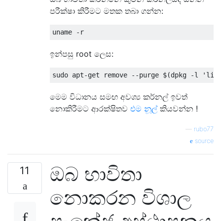
පරීක්ෂා කිරීමට මතක තබා ගන්න:
ඉන්පසු root ලෙස:
මෙම විධානය සමඟ අවශ්‍ය කර්නල් ඉවත්
නොකිරීමට ආරක්ෂිතව
එම නූල්
කියවන්න !
—
rubo77
source
ඔබ භාවිතා
11
නොකරන විශාල