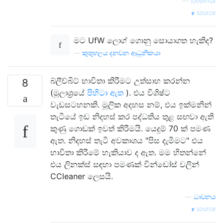
—
lovelinux
source
මට UfW ලොග් ගොනු සොයාගත හැකිද?
—
කුතුහලය දනවන ආධුනිකයා
බ්ලීච්බිට් භාවිතා කිරීමට උත්සාහ කරන්න
8
(මූලාශ්‍රයේ
පිහිටා ඇත
). එය විශිෂ්ට
වැඩසටහනකි. මූලික අදහස නම්, එය ඉක්මනින්
තැටියේ ඉඩ නිදහස් කර පද්ධතිය තුළ සඟවා ඇති
කුණු ගොඩක් ඉවත් කිරීමයි. යෙදුම් 70 ක් පමණ
ඇත. නිදහස් තැටි අවකාශය "පිස දැමීමට" එය
භාවිතා කිරීමේ හැකියාව ද ඇත. මම හිතන්නේ
එය ලිනක්ස් සඳහා පමණක් වින්ඩෝස් වලින්
CCleaner ලෙසයි.
—
ධාවනය
source