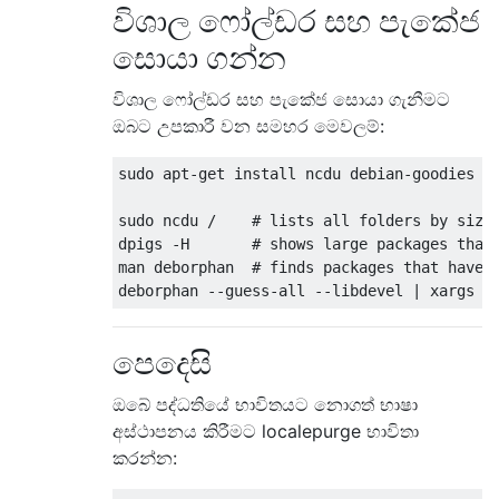
විශාල ෆෝල්ඩර සහ පැකේජ
echo -e $YELLOW"Emptying every trashes..."$
සොයා ගන්න
rm -rf /home/*/.local/share/Trash/*/** &> /
rm -rf /root/.local/share/Trash/*/** &> /de
විශාල ෆෝල්ඩර සහ පැකේජ සොයා ගැනීමට
ඔබට උපකාරී වන සමහර මෙවලම්:
sudo apt-get install ncdu debian-goodies de
sudo ncdu /    # lists all folders by size 
dpigs -H       # shows large packages that 
man deborphan  # finds packages that have n
පෙදෙසි
ඔබේ පද්ධතියේ භාවිතයට නොගත් භාෂා
අස්ථාපනය කිරීමට localepurge භාවිතා
කරන්න: