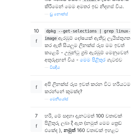
කිරීමෙන් මෙම අමතර ඉඩ නිදහස් විය.
—
ඩ්‍රූ නොක්ස්
10
dpkg --get-selections | grep linux-
ඇරඹුම් දෝෂයක් ඇතිවූ ලැයිස්තුගත
image
කර ඇති සියලුම ලිනක්ස් රූප මම ඉවත්
කළෙමි - උබුන්ටු ග්‍රබ් ඇරඹුම් මෙනුවෙන්
අතුරුදහන් විය -
මෙම පිළිතුර
ගැටළුව
—
විසඳීය
අපි ලිනක්ස් රූප ඉවත් කරන විට හරියටම
කරන්නේ කුමක්ද?
—
මෙනියෝස්
7
හරි, මේ සඳහා දැනටමත් 100 වතාවක්
පිළිතුරු ලබා දී ඇත (නමුත් මෙම ත්‍රෙඩ්
එකේද ),
නමුත්
160 වතාවක් ඉහළට