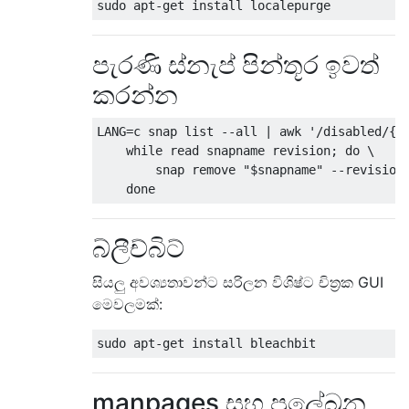
පැරණි ස්නැප් පින්තූර ඉවත්
කරන්න
LANG=c snap list --all | awk '/disabled/{pr
    while read snapname revision; do \

        snap remove "$snapname" --revision=
බ්ලීච්බිට්
සියලු අවශ්‍යතාවන්ට සරිලන විශිෂ්ට චිත්‍රක GUI
මෙවලමක්:
manpages සහ ප්‍රලේඛන