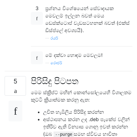
3
ප්‍රශ්නය විශේෂයෙන් සේවාදායක
මෙවලම් ඉල්ලන බවත් මෙය
ඩෙස්ක්ටොප් වැඩසටහනක් බවත් (එක්ස්
ඩිස්ප්ලේ අවශ්‍යයි).
—
රයර්
මේ දක්වා හොඳම මෙවලම!
—
රොජර්
පිරිසිදු පිටපත
5
මෙම ස්ක්‍රිප්ට් මඟින් කොන්සෝලයෙහි විශාලතම
කුට්ටි ක්‍රියාත්මක කරනු ඇත:
උචිත හැඹිලිය පිරිසිදු කරන්න
අස්ථාපනය කරන ලද .deb පැකේජ වලින්
ඉතිරිව ඇති වින්‍යාස ගොනු ඉවත් කරන්න
(ඔබ
සමඟ ස්විචය භාවිතා
--purge