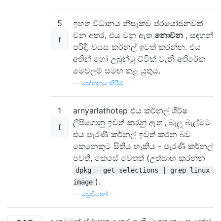
5
ඉහත විධානය නිසැකව ප්රයෝජනවත්
වන අතර, එය වනු ඇත
නොවන
, සඳහන්
පරිදි, වයස කර්නල් ඉවත් කරන්න. එය
අතින් හෝ උබුන්ටු ට්වීක් වැනි අතිරේක
මෙවලම් සමඟ කළ යුතුය.
—
කේතනය කිරීම
1
arnyarlathotep එය කර්නල් ශීර්ෂ
ලිපිගොනු ඉවත්
කරනු ඇත
, බැලූ බැල්මට
එය පැරණි කර්නල් ඉවත් කරන බව
කෙනෙකුට සිතිය හැකිය - පැරණි කර්නල්
පවතී, කෙසේ වෙතත් (උත්සාහ කරන්න
dpkg --get-selections | grep linux-
).
image
—
ඩ්‍රෙවිකෝ