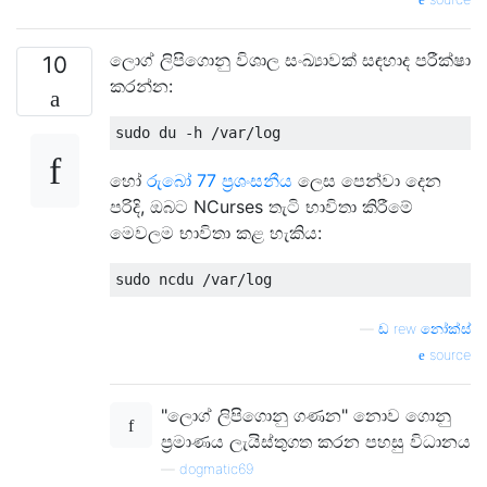
ලොග් ලිපිගොනු විශාල සංඛ්‍යාවක් සඳහාද පරීක්ෂා
10
කරන්න:
හෝ
රුබෝ 77 ප්‍රශංසනීය
ලෙස පෙන්වා දෙන
පරිදි, ඔබට NCurses තැටි භාවිතා කිරීමේ
මෙවලම භාවිතා කළ හැකිය:
—
ඩ rew නෝක්ස්
source
"ලොග් ලිපිගොනු ගණන" නොව ගොනු
ප්‍රමාණය ලැයිස්තුගත කරන පහසු විධානය
—
dogmatic69