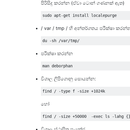
පිරිසිදු කරන්න (ඒවා ටොන් ගණනක් ඇත)
/ var / tmp / හි අන්තර්ගතය පරීක්ෂා කරන්
පරීක්ෂා කරන්න
විශාල ලිපිගොනු සොයන්න:
හෝ
විශාල ස්ථාපිත පැකේජ