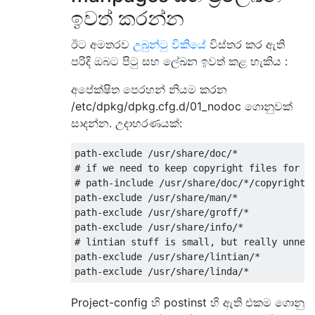
ඉවත් කරන්න
ඊට අමතරව
උබුන්ටු විකියේ
විස්තර කර ඇති
පරිදි ඔබට පිටු සහ ලේඛන ඉවත් කළ හැකිය :
අපේක්ෂිත පෙරහන් නියම කරන
/etc/dpkg/dpkg.cfg.d/01_nodoc ගොනුවක්
සාදන්න. උදාහරණයක්:
path-exclude /usr/share/doc/*

# if we need to keep copyright files for le
# path-include /usr/share/doc/*/copyright

path-exclude /usr/share/man/*

path-exclude /usr/share/groff/*

path-exclude /usr/share/info/*

# lintian stuff is small, but really unnece
path-exclude /usr/share/lintian/*

Project-config හි postinst හි ඇති එකම ගොනු