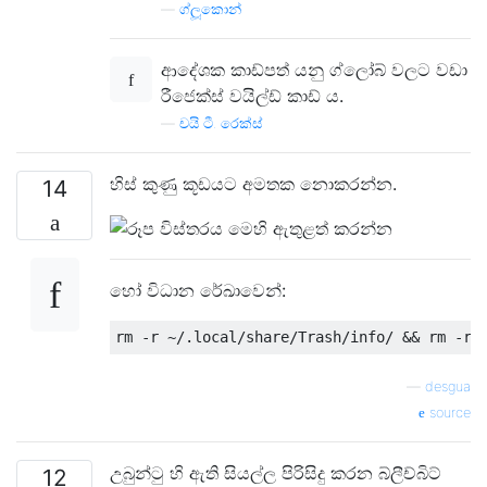
—
ග්ලූකොන්
ආදේශක කාඩ්පත් යනු ග්ලෝබ් වලට වඩා
රීජෙක්ස් වයිල්ඩ් කාඩ් ය.
—
චයි ටී. රෙක්ස්
හිස් කුණු කූඩයට අමතක නොකරන්න.
14
හෝ විධාන රේඛාවෙන්:
—
desgua
source
උබුන්ටු හි ඇති සියල්ල පිරිසිදු කරන බ්ලීච්බිට්
12