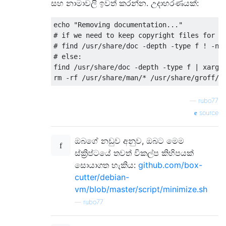
සහ නාමාවලි ඉවත් කරන්න. උදාහරණයක්:
echo "Removing documentation..."

# if we need to keep copyright files for le
# find /usr/share/doc -depth -type f ! -nam
# else:

find /usr/share/doc -depth -type f | xargs 
—
rubo77
source
ඔබගේ නඩුව අනුව, ඔබට මෙම
ස්ක්‍රිප්ටයේ තවත් විකල්ප කිහිපයක්
සොයාගත හැකිය:
github.com/box-
cutter/debian-
vm/blob/master/script/minimize.sh
—
rubo77