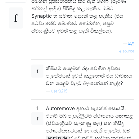
එමඟින් ප්‍රතිස්ථාපනය කර ඇති ගොෆ් (පැරණි
කර්නල් ආදිය) පිරිසිදු කළ හැකිය. ඔබට
Synaptic හි සමාන දෙයක් කළ හැකිය (එය
පටවා තත්ව බොත්තම තෝරන්න, පසුව
ස්වයංක්‍රීයව ඉවත් කළ හැකි විකල්පය).
—
ඔලි
source
කිසියම් යෙදුමක් රඳා පවතින අවශ්‍ය
පැකේජයක් ඉවත් කළහොත් එය ධාවනය
වන යෙදුම් වලට බලපාන්නේ නැද්ද?
—
user3215
1
Autoremove අනාථ පැකේජ සොයයි,
එනම් ඔබ පැහැදිලිවම ස්ථාපනය නොකළ
(ස්වයංක්‍රීයව සලකුණු කළ) සහ කිසිදු
පරායත්තතාවයක් නොමැති පැකේජ. ඔබ
ඒ වෙනුවට භාවිතා කරන්නේ
aptitude