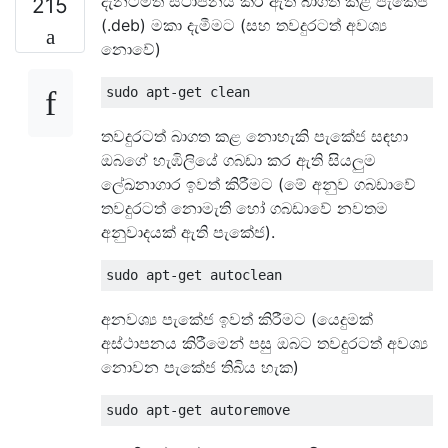
දැනටමත් ස්ථාපනය කර ඇති බාගත කළ පැකේජ
215
(.deb) මකා දැමීමට (සහ තවදුරටත් අවශ්‍ය
නොවේ)
තවදුරටත් බාගත කළ නොහැකි පැකේජ සඳහා
ඔබගේ හැඹිලියේ ගබඩා කර ඇති සියලුම
ලේඛනාගාර ඉවත් කිරීමට (මේ අනුව ගබඩාවේ
තවදුරටත් නොමැති හෝ ගබඩාවේ නවතම
අනුවාදයක් ඇති පැකේජ).
අනවශ්‍ය පැකේජ ඉවත් කිරීමට (යෙදුමක්
අස්ථාපනය කිරීමෙන් පසු ඔබට තවදුරටත් අවශ්‍ය
නොවන පැකේජ තිබිය හැක)