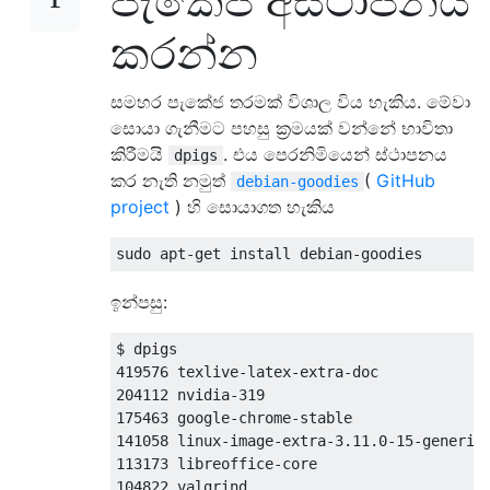
පැකේජ අස්ථාපනය
කරන්න
සමහර පැකේජ තරමක් විශාල විය හැකිය. මේවා
සොයා ගැනීමට පහසු ක්‍රමයක් වන්නේ භාවිතා
කිරීමයි
. එය පෙරනිමියෙන් ස්ථාපනය
dpigs
කර නැති නමුත්
(
GitHub
debian-goodies
project
) හි සොයාගත හැකිය
ඉන්පසු:
$ dpigs

419576 texlive-latex-extra-doc

204112 nvidia-319

175463 google-chrome-stable

141058 linux-image-extra-3.11.0-15-generic

113173 libreoffice-core

104822 valgrind
