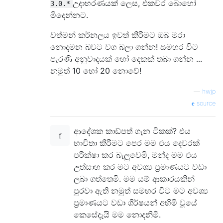
උදාහරණයක් ලෙස, එකවර බොහෝ
3.0.*
මිදෙන්නට.
වත්මන් කර්නලය ඉවත් කිරීමට ඔබ මරා
නොදමන බවට වග බලා ගන්න! සමහර විට
පැරණි අනුවාදයක් හෝ දෙකක් තබා ගන්න ...
නමුත් 10 හෝ 20 නොවේ!
—
hwjp
source
ආදේශක කාඩ්පත් ගැන ටිකක්? එය
භාවිතා කිරීමට පෙර මම එය දෙවරක්
පරීක්ෂා කර බැලුවෙමි, මන්ද මම එය
උත්සාහ කර මට අවශ්‍ය ප්‍රමාණයට වඩා
ලබා ගත්තෙමි. මම යම් ආකාරයකින්
පුරවා ඇති නමුත් සමහර විට මට අවශ්‍ය
ප්‍රමාණයට වඩා ශීර්ෂයන් අහිමි වූයේ
කෙසේදැයි මම නොදනිමි.