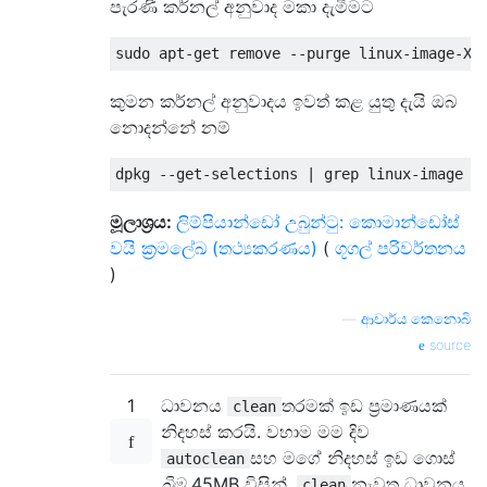
පැරණි කර්නල් අනුවාද මකා දැමීමට
කුමන කර්නල් අනුවාදය ඉවත් කළ යුතු දැයි ඔබ
නොදන්නේ නම්
මූලාශ්‍රය:
ලිම්පියාන්ඩෝ උබුන්ටු: කොමාන්ඩෝස්
වයි ක්‍රමලේඛ (තථ්‍යකරණය)
(
ගූගල් පරිවර්තනය
)
—
ආචාර්ය කෙනොබි
source
1
ධාවනය
තරමක් ඉඩ ප්‍රමාණයක්
clean
නිදහස් කරයි. වහාම මම දිව
සහ මගේ නිදහස් ඉඩ ගොස්
autoclean
බිම
45MB විසින්.
නැවත ධාවනය
clean