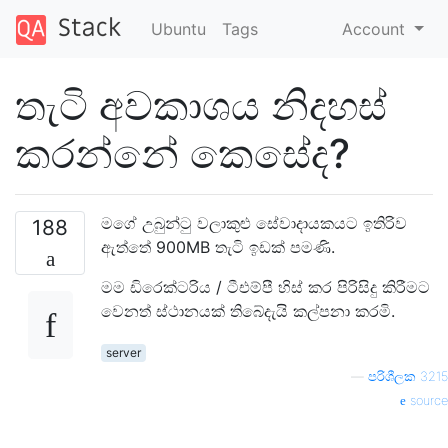
Ubuntu
Tags
Account
තැටි අවකාශය නිදහස්
කරන්නේ කෙසේද?
මගේ උබුන්ටු වලාකුළු සේවාදායකයට ඉතිරිව
188
ඇත්තේ 900MB තැටි ඉඩක් පමණි.
මම ඩිරෙක්ටරිය / ටීඑම්පී හිස් කර පිරිසිදු කිරීමට
වෙනත් ස්ථානයක් තිබේදැයි කල්පනා කරමි.
server
—
පරිශීලක 3215
source