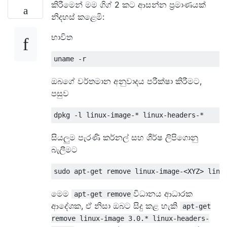
කිරීමෙන් මම ගිග් 2 කට ආසන්න ප්‍රමාණයක්
නිදහස් කළෙමි:
භාවිත
ඔබගේ වර්තමාන අනුවාදය පරීක්ෂා කිරීමට,
පසුව
සියලුම පැරණි කර්නල් සහ ශීර්ෂ ලිපිගොනු
බැලීමට
මෙම
විධානය ආධාරක
apt-get remove
ආදේශක, ඒ නිසා ඔබට සිදු කළ හැකි
apt-get
remove linux-image 3.0.* linux-headers-