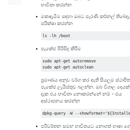
භාවිතා කරන්න
මකාදැමීම සඳහා ඔබට පැරණි කර්නල් තිබේදැ
පරීක්ෂා කරන්න
පැකේජ පිරිසිදු කිරීම
sudo apt-get autoremove

ප්‍රමාණය අනුව වර්ග කර ඇති සියලුම ස්ථාපි
පැකේජ ලැයිස්තුව බලන්න. ඔබ විශාල දෙයක්
දැක එය භාවිතා නොකරන්නේ නම් - එය
අස්ථාපනය කරන්න
පරිවර්තන සමඟ භාවිතයට නොගත් භාෂා ග