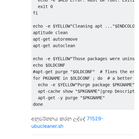
  echo -e $RED"Error: must be root! Exiting
  exit 0

fi

echo -e $YELLOW"Cleaning apt ..."$ENDCOLOR

aptitude clean

apt-get autoremove

apt-get autoclean

echo -e $YELLOW"Those packages were uninsta
echo $OLDCONF

#apt-get purge "$OLDCONF"  # fixes the erro
for PKGNAME in $OLDCONF ; do  # a better wa
  echo -e $YELLOW"Purge package $PKGNAME"

  apt-cache show "$PKGNAME"|grep Descriptio
  apt-get -y purge "$PKGNAME"

done

echo -e $YELLOW"Removing old kernels..."$EN
අනුවර්තනය කරන ලද්දේ
71529-
echo current kernel you are using:

ubucleaner.sh
uname -a

aptitude purge $OLDKERNELS
