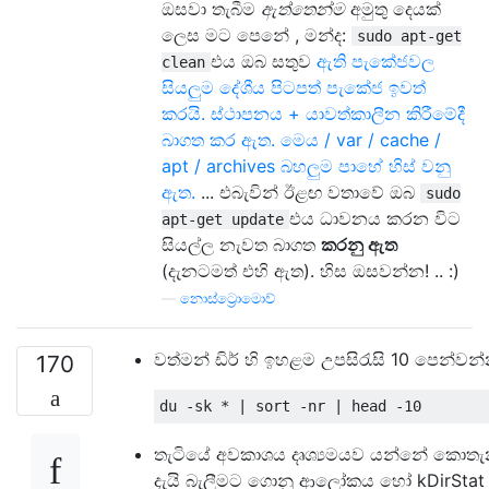
ඔසවා තැබීම
ඇත්තෙන්ම
අමුතු දෙයක්
ලෙස මට පෙනේ , මන්ද:
sudo apt-get
එය ඔබ සතුව
ඇති පැකේජවල
clean
සියලුම දේශීය පිටපත් පැකේජ ඉවත්
කරයි. ස්ථාපනය + යාවත්කාලීන කිරීමේදී
බාගත කර ඇත. මෙය / var / cache /
apt / archives බහලුම පාහේ හිස් වනු
ඇත.
... එබැවින් ඊළඟ වතාවේ ඔබ
sudo
එය ධාවනය කරන විට
apt-get update
සියල්ල නැවත බාගත
කරනු ඇත
(දැනටමත් එහි ඇත). හිස ඔසවන්න! .. :)
—
නොස්ට්‍රොමොව්
වත්මන් ඩිර් හි ඉහළම උපසිරැසි 10 පෙන්වන්
170
තැටියේ අවකාශය දෘශ්‍යමයව යන්නේ කොත
දැයි බැලීමට ගොනු ආලෝකය හෝ kDirStat