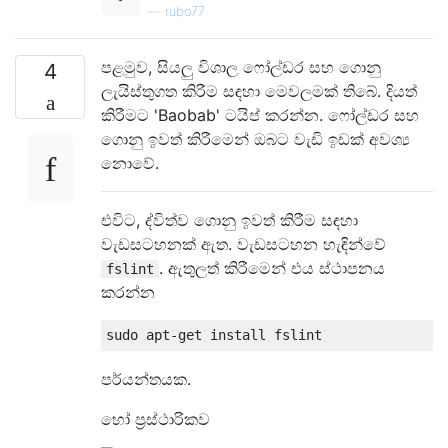
—
rubo77
පළමුව, සියලු විශාල ෆෝල්ඩර සහ ගොනු
4
ලැයිස්තුගත කිරීම සඳහා මෙවලමක් තිබේ. දියත්
කිරීමට 'Baobab' ටයිප් කරන්න. ෆෝල්ඩර සහ
ගොනු ඉවත් කිරීමෙන් ඔබට වැඩි ඉඩක් අවශ්‍ය
නොවේ.
එවිට, ද්විත්ව ගොනු ඉවත් කිරීම සඳහා
වැඩසටහනක් ඇත. වැඩසටහන හැඳින්වේ
. ඇතුලත් කිරීමෙන් එය ස්ථාපනය
fslint
කරන්න
පර්යන්තයක.
හෝ ප්‍රස්ථාරිකව