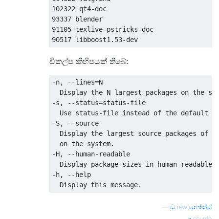
102322 qt4-doc

93337 blender

91105 texlive-pstricks-doc

විකල්ප කිහිපයක් තිබේ:
-n, --lines=N

  Display the N largest packages on the sys
-s, --status=status-file

  Use status-file instead of the default dp
-S, --source

  Display the largest source packages of bi
  on the system.

-H, --human-readable

  Display package sizes in human-readable f
-h, --help

—
ඩ rew නෝක්ස්
source