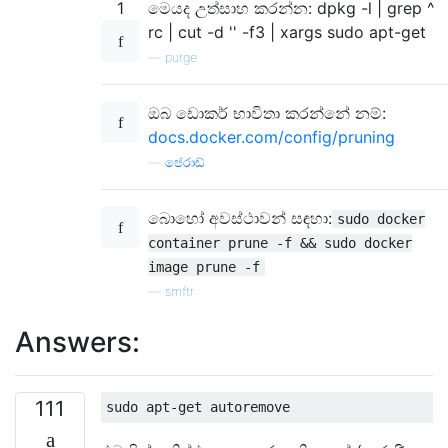
1
මෙයද උත්සාහ කරන්න: dpkg -l | grep ^
rc | cut -d '' -f3 | xargs sudo apt-get
—
purge
ඔබ ඩොකර් භාවිතා කරන්නේ නම්:
docs.docker.com/config/pruning
—
ජෙරාඩ්
බොහෝ අවස්ථාවන් සඳහා:
sudo docker
container prune -f && sudo docker
image prune -f
—
smftr
Answers:
111