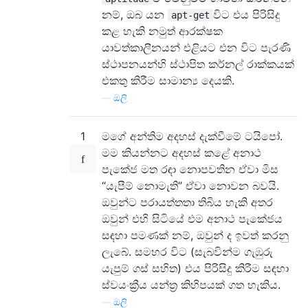
නම්, ඔබ යන
විට එය පිරිසිදු
apt-get
කළ හැකි නමුත් ආරක්ෂක
යාවත්කාලීනයන් එළියට එන විට පැරණි
ස්ථාපනයන්හි ස්ථාපිත කර්නල් රාක්කයක්
එකතු කිරීම සාමාන්‍ය දෙයකි.
—
ඔලි
1
මගේ අන්තිම අදහස් දැක්වීමේ ටයිපෝ.
මම කියන්නට අදහස් කළේ අනාථ
පැකේජ මත රඳා නොපවතින ඒවා මිස
“යැපීම් නොමැති” ඒවා නොවන බවයි.
ඔවුන්ට පරායත්තතා තිබිය හැකි අතර
ඔවුන් එහි සිටියේ එම අනාථ පැකේජය
සඳහා පමණක් නම්, ඔවුන් ද ඉවත් කරනු
ලැබේ. සමහර විට (සැබවින්ම ගැඹුරු
යැපුම් ගස් සහිත) එය පිරිසිදු කිරීම සඳහා
ස්වයංක්‍රීය යන්ත්‍ර කිහිපයක් ගත හැකිය.
—
ඔලි