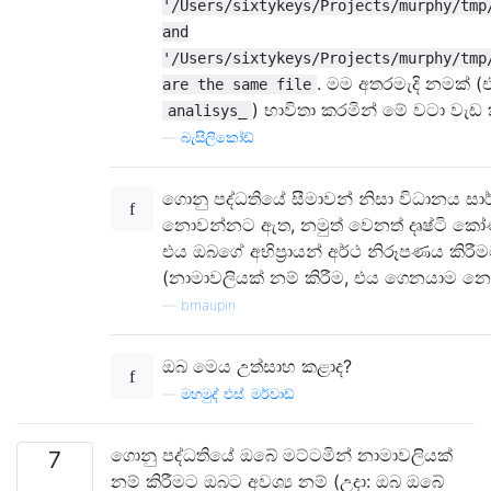
'/Users/sixtykeys/Projects/murphy/tmp
and
'/Users/sixtykeys/Projects/murphy/tmp
. මම අතරමැදි නමක් (
are the same file
) භාවිතා කරමින් මේ වටා වැඩ 
analisys_
—
බැසිලිකෝඩ්
ගොනු පද්ධතියේ සීමාවන් නිසා විධානය සා
නොවන්නට ඇත, නමුත් වෙනත් දෘෂ්ටි කෝ
එය ඔබගේ අභිප්‍රායන් අර්ථ නිරූපණය කිරී
(නාමාවලියක් නම් කිරීම, එය ගෙනයාම නො
—
bmaupin
ඔබ මෙය උත්සාහ කළාද?
—
මහමුද් එස්. මර්වාඩ්
ගොනු පද්ධතියේ ඔබේ මට්ටමින් නාමාවලියක්
7
නම් කිරීමට ඔබට අවශ්‍ය නම් (උදා: ඔබ ඔබේ