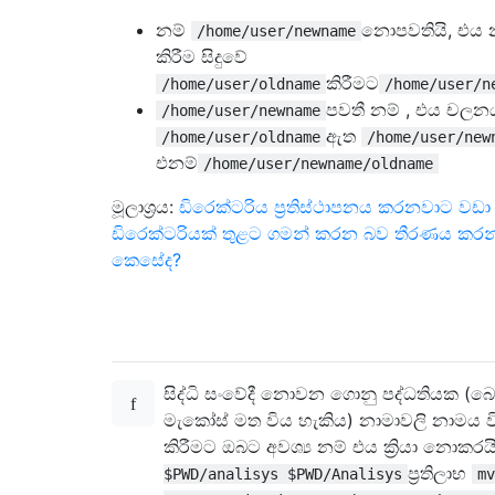
නම්
නොපවතියි, එය
/home/user/newname
කිරීම සිදුවේ
කිරීමට
/home/user/oldname
/home/user/n
පවතී නම් , එය චලන
/home/user/newname
ඇත
/home/user/oldname
/home/user/new
එනම්
/home/user/newname/oldname
මූලාශ්‍රය:
ඩිරෙක්ටරිය ප්‍රතිස්ථාපනය කරනවාට වඩා
ඩිරෙක්ටරියක් තුළට ගමන් කරන බව තීරණය කර
කෙසේද?
සිද්ධි සංවේදී නොවන ගොනු පද්ධතියක (
මැකෝස් මත විය හැකිය) නාමාවලි නාමය 
කිරීමට ඔබට අවශ්‍ය නම් එය ක්‍රියා නොකරය
ප්‍රතිලාභ
$PWD/analisys $PWD/Analisys
mv