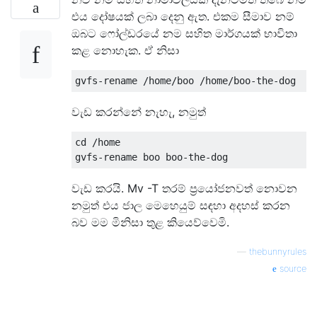
එය දෝෂයක් ලබා දෙනු ඇත. එකම සීමාව නම්
ඔබට ෆෝල්ඩරයේ නම සහිත මාර්ගයක් භාවිතා
කළ නොහැක. ඒ නිසා
වැඩ කරන්නේ නැහැ, නමුත්
cd /home 

වැඩ කරයි. Mv -T තරම් ප්‍රයෝජනවත් නොවන
නමුත් එය ජාල මෙහෙයුම් සඳහා අදහස් කරන
බව මම මිනිසා තුළ කියෙව්වෙමි.
—
thebunnyrules
source