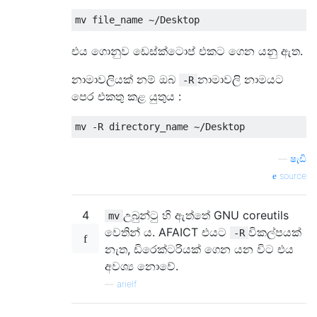
එය ගොනුව ඩෙස්ක්ටොප් එකට ගෙන යනු ඇත.
නාමාවලියක් නම් ඔබ
නාමාවලි නාමයට
-R
පෙර එකතු කළ යුතුය :
—
ෂැඩි
source
4
උබුන්ටු හි ඇත්තේ GNU coreutils
mv
වෙතින් ය. AFAICT එයට
විකල්පයක්
-R
නැත, ඩිරෙක්ටරියක් ගෙන යන විට එය
අවශ්‍ය නොවේ.
—
arielf