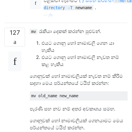
වළක්වා ගැනීමට
(
)
සමත් කරන්න
--no-ta
.
directory
-T
newname
—
jfs
රැකියා දෙකක් කරන්න පුළුවන්.
127
mv
එයට ගොනු හෝ නාමාවලි ගෙන යා
හැකිය
එයට ගොනු හෝ නාමාවලි නැවත නම්
කළ හැකිය
ගොනුවක් හෝ නාමාවලියක් නැවත නම් කිරීම
සඳහා මෙය පර්යන්තයේ ටයිප් කරන්න:
පැරණි සහ නව නම් අතර අවකාශය සමඟ.
ගොනුවක් හෝ නාමාවලියක් ගෙනයාමට මෙය
පර්යන්තයේ ටයිප් කරන්න.