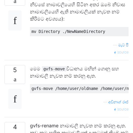
නිවසේ නාමාවලියෙහි සිටින අතර ඔබේ නිවාස
නාමාවලියෙහි ඇති නාමාවලියක් නැවත නම්
කිරීමට අවශ්‍යය):
—
මැට් පී
source
මෙම
විධානය මඟින් ගොනු සහ
5
gvfs-move
නාමාවලි නැවත නම් කරනු ඇත.
—
අවිනාශ් රාජ්
source
gvfs-rename නාමාවලි නැවත නම් කරනු ඇත.
4
නව නම සහිත නාමාවලියක් දැනටමත් තිබේ නම්