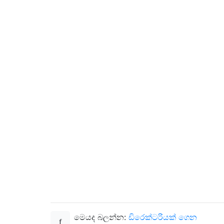
මෙයද බලන්න:
ඩිරෙක්ටරියක් ගෙන