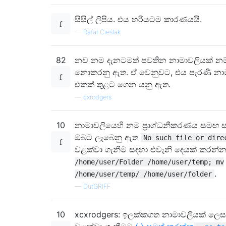
සිසිල් ලිපිය. එය හරියටම කාරණයයි.
—
Rafał Cieślak
82
නව නම දැනටමත් පවතින නාමාවලියක් නම් ම
නොකරනු ඇත. ඒ වෙනුවට, එය පැරණි නා
එකක් තුළට ගෙන යනු ඇත.
—
cxrodgers
10
නාමාවලියෙහි නම ප්‍රාග්ධනීකරණය සමඟ 
ඔබට ලැබෙනු ඇත
No such file or dire
වළක්වා ගැනීම සඳහා එවැනි දෙයක් කරන්
/home/user/Folder /home/user/temp; mv
.
/home/user/temp/ /home/user/folder
—
DutGRIFF
10
xcxrodgers: ඉලක්කගත නාමාවලියක් ලෙස