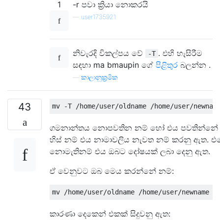
1
-r පවා ක්‍රියා නොකරයි
—
user1735921
නිවැරදි විකල්පය වේ
. එහි හැසිරීම
-T
සඳහා ma bmaupin ගේ
පිළිතුර
බලන්න .
—
කාලානුක්‍රමික
43
ගමනාන්තය නොපවතින නම් හෝ එය පවතින්නේ 
හිස් නම් එය නාමාවලිය නැවත නම් කරනු ඇත. එ
නොමැතිනම් එය ඔබට දෝෂයක් ලබා දෙනු ඇත.
ඒ වෙනුවට ඔබ මෙය කරන්නේ නම්:
කාරණා දෙකෙන් එකක් සිදුවනු ඇත: