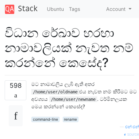
Ubuntu
Tags
Account
විධාන රේඛාව හරහා
නාමාවලියක් නැවත නම්
කරන්නේ කෙසේද?
මට නාමාවලිය ලැබී ඇති අතර
598
එය නැවත නම් කිරීමට මට
/home/user/oldname
අවශ්‍යය
. ටර්මිනලයක
/home/user/newname
මෙය කරන්නේ කෙසේද?
command-line
rename
—
එන්.එන්
source