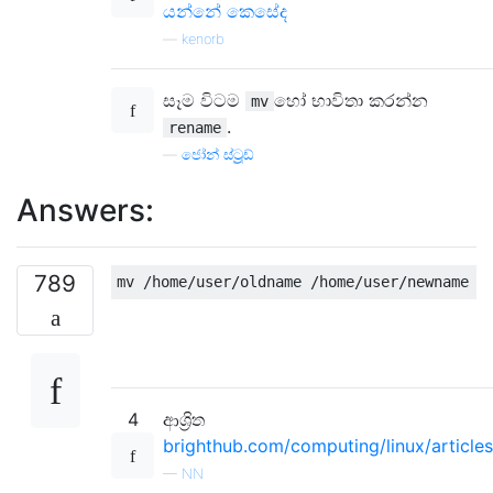
යන්නේ කෙසේද
—
kenorb
සෑම විටම
හෝ භාවිතා කරන්න
mv
.
rename
—
ජෝන් ස්ට්‍රූඩ්
Answers:
789
4
ආශ්‍රිත
brighthub.com/computing/linux/article
—
NN