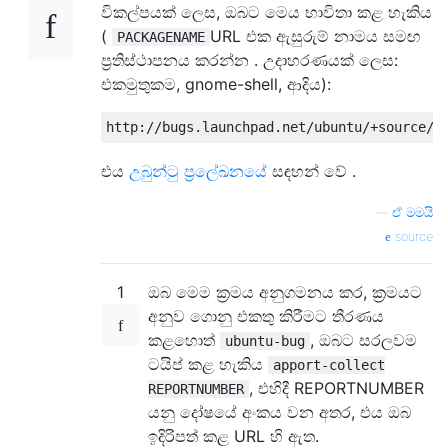
විකල්පයක් ලෙස, ඔබට මෙය භාවිතා කළ හැකිය
(
URL එක ඇසුරුම් නාමය සමඟ
PACKAGENAME
ප්‍රතිස්ථාපනය කරන්න . උදාහරණයක් ලෙස:
එකමුතුකම, gnome-shell, ආදිය):
එය
උබුන්ටු ප්‍රලේඛනයේ
සඳහන් වේ .
—
ඒ මමයි
source
1
ඔබ මෙම ක්‍රමය අනුගමනය කර, ක්‍රමයට
අනුව ගොනු එකතු කිරීමට තීරණය
කළහොත්
, ඔබට සරලවම
ubuntu-bug
ටයිප් කළ හැකිය
apport-collect
, එහිදී REPORTNUMBER
REPORTNUMBER
යනු දෝෂයේ අංකය වන අතර, එය ඔබ
ඉදිරිපත් කළ URL හි ඇත.