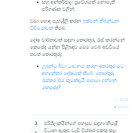
සහ අන්තර්ජාල ප්‍රවේශයක් නොමැති
පරිගණක වලින්.
වඩා හොඳ පැහැදිලි කරන
ඉක්මන් නිබන්ධන
වීඩියෝවක්
තිබේ.
දෝෂ වාර්තාවක් සඳහා තොරතුරු රැස් කරන්නේ
කෙසේද යන්න පිළිබඳව මෙම වෙබ් අඩවියේ
තවත් තොරතුරු:
උබුන්ටු බීටා ධාවනය කරන අතරතුර මට
අභ්‍යන්තර දෝෂයක් තිබේ. තොරතුරු
රැස්කර එය කුමක්දැයි සොයා ගන්නේ
කෙසේද?
—
8128
source
3
පරිශීලකයින්ගේ පහසුව සඳහා නියැදි
විධාන ඇතුළු වැඩි විස්තර එකතු කළ