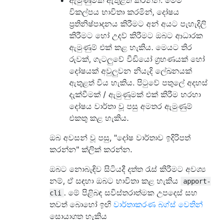
ඇමුණුමක් ඇතුළත් කරන්න: මෙම
විකල්පය භාවිතා කරමින්, දෝෂය
ප්‍රතිනිෂ්පාදනය කිරීමට අන් අයට පැහැදිලි
කිරීමට හෝ උදව් කිරීමට ඔබට ආධාරක
ඇමුණුම් එක් කළ හැකිය. මෙයට තිර
රුවක්, ගැටලුවේ වීඩියෝ ග්‍රහණයක් හෝ
දෝෂයක් අවුලුවන නියැදි ලේඛනයක්
ඇතුළත් විය හැකිය. පිටුවේ පතුලේ අදහස්
දැක්වීමක් / ඇමුණුමක් එක් කිරීම හරහා
දෝෂය වාර්තා වූ පසු අමතර ඇමුණුම්
එකතු කළ හැකිය.
ඔබ අවසන් වූ පසු, "දෝෂ වාර්තාව ඉදිරිපත්
කරන්න" ක්ලික් කරන්න.
ඔබට නොබැඳිව සිටියදී දත්ත රැස් කිරීමට අවශ්‍ය
නම්, ඒ සඳහා ඔබට භාවිතා කළ හැකිය
apport-
. මේ පිළිබඳ සවිස්තරාත්මක උපදෙස් සහ
cli
තවත් බොහෝ ඉඟි
වාර්තාකරණ බග්ස් වෙතින්
සොයාගත හැකිය