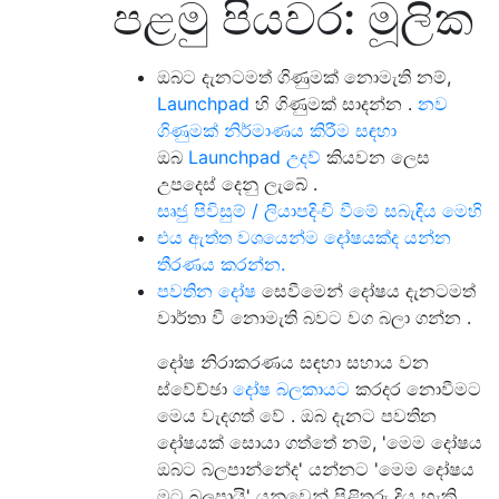
පළමු පියවර: මූලික
ඔබට දැනටමත් ගිණුමක් නොමැති නම්,
Launchpad
හි ගිණුමක් සාදන්න .
නව
ගිණුමක් නිර්මාණය කිරීම සඳහා
ඔබ
Launchpad උදව්
කියවන ලෙස
උපදෙස් දෙනු ලැබේ .
සෘජු පිවිසුම් / ලියාපදිංචි වීමේ සබැඳිය මෙහි
එය ඇත්ත වශයෙන්ම දෝෂයක්ද යන්න
තීරණය කරන්න.
පවතින දෝෂ
සෙවීමෙන් දෝෂය දැනටමත්
වාර්තා වී නොමැති බවට වග බලා ගන්න .
දෝෂ නිරාකරණය සඳහා සහාය වන
ස්වේච්ඡා
දෝෂ බලකායට
කරදර නොවීමට
මෙය වැදගත් වේ . ඔබ දැනට පවතින
දෝෂයක් සොයා ගත්තේ නම්, 'මෙම දෝෂය
ඔබට බලපාන්නේද' යන්නට 'මෙම දෝෂය
මට බලපායි' යනුවෙන් පිළිතුරු දිය හැකි