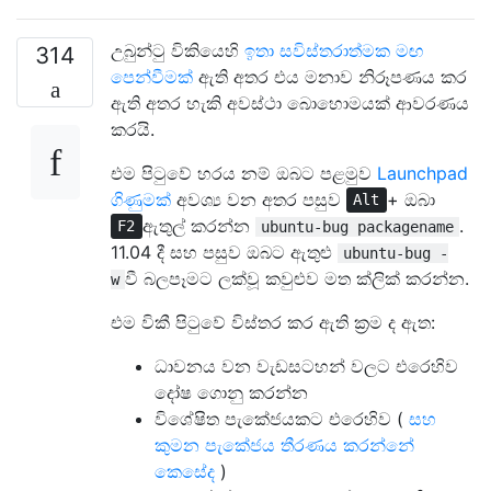
උබුන්ටු විකියෙහි
ඉතා සවිස්තරාත්මක මඟ
314
පෙන්වීමක්
ඇති අතර එය මනාව නිරූපණය කර
ඇති අතර හැකි අවස්ථා බොහොමයක් ආවරණය
කරයි.
එම පිටුවේ හරය නම් ඔබට පළමුව
Launchpad
ගිණුමක්
අවශ්‍ය වන අතර පසුව
+ ඔබා
Alt
ඇතුල් කරන්න
.
F2
ubuntu-bug packagename
11.04 දී සහ පසුව ඔබට ඇතුළු
ubuntu-bug -
වී බලපෑමට ලක්වූ කවුළුව මත ක්ලික් කරන්න.
w
එම විකී පිටුවේ විස්තර කර ඇති ක්‍රම ද ඇත:
ධාවනය වන වැඩසටහන් වලට එරෙහිව
දෝෂ ගොනු කරන්න
විශේෂිත පැකේජයකට එරෙහිව (
සහ
කුමන පැකේජය තීරණය කරන්නේ
කෙසේද
)