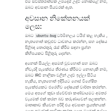
එම සවිස්තරාත්මක උපදෙස් උදව් නොකළේ නම්,
ඔබට අවසාන පියවරක් ඇත.
අවසාන නිකේතනයක්
ලෙස:
ඔබට
ටර්මිනලය ටයිප් කළ හැකිය ,
ubuntu-bug
නැතහොත් කවුළුව ධාවනය කරන්න, සහ දෝෂය
පිළිබඳ තොරතුරු රැස් කිරීම සඳහා ප්‍රශ්න
කිහිපයකට පිළිතුරු දෙන්න.
අනෙක් සියල්ල අසමත් වුවහොත් සහ ඔබට
නිවැරදි පැකේජය තීරණය කිරීමට නොහැකි නම්,
ඔබට IRC නාලිකා වලින් උදව් ඉල්ලා සිටිය
හැකිය, නැතහොත් ඉදිරියට ගොස් විශේෂිත
පැකේජයකට එරෙහිව දෝෂයක් වාර්තා කරන්න.
මෙය අපගේ කුඩා ස්වේච්ඡා කණ්ඩායමට අමතර
වෑයමක් එක් කරන බව කරුණාවෙන් සලකන්න.
මාතෘකාව කියවන පරිදි එය අවසාන ප්‍රයත්නයක්
ලෙස පමණක් භාවිතා කරන ලෙස ඔබෙන් ඉල්ලා