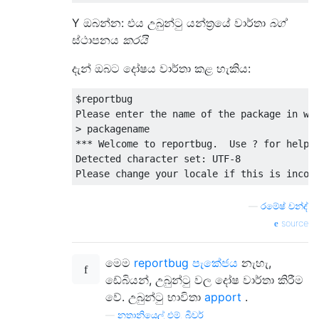
Y ඔබන්න: එය උබුන්ටු යන්ත්‍රයේ වාර්තා
බග්
ස්ථාපනය
කරයි
දැන් ඔබට දෝෂය වාර්තා කළ හැකිය:
$reportbug

Please enter the name of the package in whi
> packagename

*** Welcome to reportbug.  Use ? for help a
Detected character set: UTF-8

—
රමේෂ් චන්ද්
source
මෙම
reportbug පැකේජය
නැහැ,
ඩේබියන්, උබුන්ටු වල දෝෂ වාර්තා කිරීම
වේ. උබුන්ටු භාවිතා
apport
.
—
නතානියෙල් එම්. බීවර්