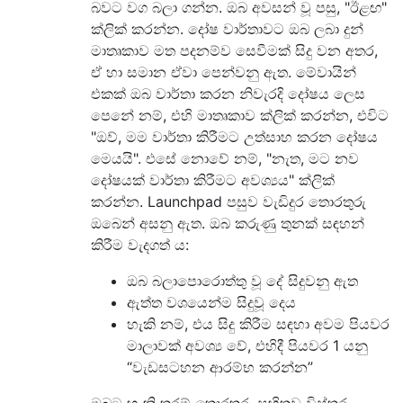
බවට වග බලා ගන්න. ඔබ අවසන් වූ පසු, "ඊළඟ"
ක්ලික් කරන්න. දෝෂ වාර්තාවට ඔබ ලබා දුන්
මාතෘකාව මත පදනම්ව සෙවීමක් සිදු වන අතර,
ඒ හා සමාන ඒවා පෙන්වනු ඇත. මේවායින්
එකක් ඔබ වාර්තා කරන නිවැරදි දෝෂය ලෙස
පෙනේ නම්, එහි මාතෘකාව ක්ලික් කරන්න, එවිට
"ඔව්, මම වාර්තා කිරීමට උත්සාහ කරන දෝෂය
මෙයයි". එසේ නොවේ නම්, "නැත, මට නව
දෝෂයක් වාර්තා කිරීමට අවශ්‍යය" ක්ලික්
කරන්න. Launchpad පසුව වැඩිදුර තොරතුරු
ඔබෙන් අසනු ඇත. ඔබ කරුණු තුනක් සඳහන්
කිරීම වැදගත් ය:
ඔබ බලාපොරොත්තු වූ දේ සිදුවනු ඇත
ඇත්ත වශයෙන්ම සිදුවූ දෙය
හැකි නම්, එය සිදු කිරීම සඳහා අවම පියවර
මාලාවක් අවශ්‍ය වේ, එහිදී පියවර 1 යනු
“වැඩසටහන ආරම්භ කරන්න”