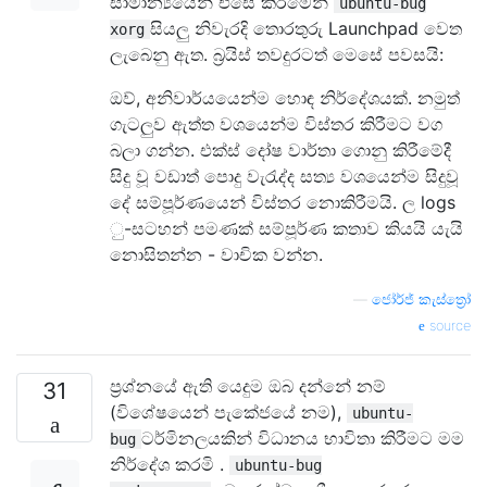
සාමාන්‍යයෙන් එසේ කිරීමෙන්
ubuntu-bug
සියලු නිවැරදි තොරතුරු Launchpad වෙත
xorg
ලැබෙනු ඇත. බ්‍රයිස් තවදුරටත් මෙසේ පවසයි:
ඔව්, අනිවාර්යයෙන්ම හොඳ නිර්දේශයක්. නමුත්
ගැටලුව ඇත්ත වශයෙන්ම විස්තර කිරීමට වග
බලා ගන්න. එක්ස් දෝෂ වාර්තා ගොනු කිරීමේදී
සිදු වූ වඩාත් පොදු වැරැද්ද සත්‍ය වශයෙන්ම සිදුවූ
දේ සම්පූර්ණයෙන් විස්තර නොකිරීමයි. ල logs
ු-සටහන් පමණක් සම්පූර්ණ කතාව කියයි යැයි
නොසිතන්න - වාචික වන්න.
—
ජෝර්ජ් කැස්ත්‍රෝ
source
ප්‍රශ්නයේ ඇති යෙදුම ඔබ දන්නේ නම්
31
(විශේෂයෙන් පැකේජයේ නම),
ubuntu-
ටර්මිනලයකින් විධානය භාවිතා කිරීමට මම
bug
නිර්දේශ කරමි .
ubuntu-bug