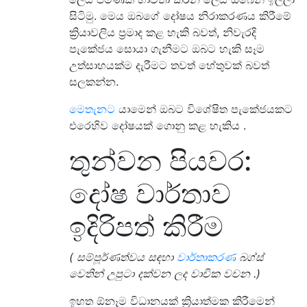
සිටිමු. මෙය ඔබගේ දෝෂය නිරාකරණය කිරීමේ
ක්‍රියාවලිය ප්‍රමාද කළ හැකි බවත්, නිවැරදි
පැකේජය සොයා ගැනීමට ඔබට හැකි සෑම
උත්සාහයක්ම දැරීමට තවත් හේතුවක් බවත්
සලකන්න.
මෙතැනට
යාමෙන් ඔබට විශේෂිත පැකේජයකට
එරෙහිව දෝෂයක් ගොනු කළ හැකිය .
තුන්වන පියවර:
දෝෂ වාර්තාව
ඉදිරිපත් කිරීම
( සම්පූර්ණත්වය සඳහා
වාර්තාකරණ
බග්ස්
වෙතින් උපුටා දක්වන ලද වාචික වචන .)
ඉහත ඕනෑම විධානයක් ක්‍රියාත්මක කිරීමෙන්