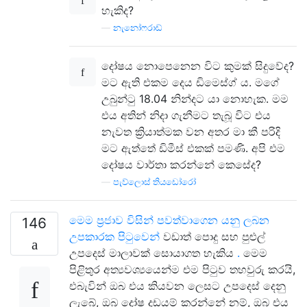
හැකිද?
—
නැනෝෆරාඩ්
දෝෂය නොපෙනෙන විට කුමක් සිදුවේද?
මට ඇති එකම දෙය ඩිමෙස්ග් ය. මගේ
උබුන්ටු 18.04 නින්දට යා නොහැක. මම
එය අතින් නිදා ගැනීමට තැබූ විට එය
නැවත ක්‍රියාත්මක වන අතර මා කී පරිදි
මට ඇත්තේ ඩිමීස් එකක් පමණි. අපි එම
දෝෂය වාර්තා කරන්නේ කෙසේද?
—
පැව්ලොස් තියඩෝරෝ
මෙම ප්‍රජාව විසින් පවත්වාගෙන යනු ලබන
146
උපකාරක පිටුවෙන්
වඩාත් පොදු සහ පුළුල්
උපදෙස් මාලාවක් සොයාගත හැකිය
.
මෙම
පිළිතුර අත්‍යවශ්‍යයෙන්ම එම පිටුව තහවුරු කරයි,
එබැවින් ඔබ එය කියවන ලෙසට උපදෙස් දෙනු
ලැබේ, ඔබ දෝෂ දඩයම් කරන්නේ නම්, ඔබ එය