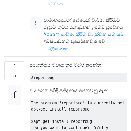
—
v010dya
සාමාන්‍යයෙන්
දෝෂයක් වාර්තා කිරීමට
සුදුසුම ක්‍රමය නොවුනත් , මෙම ප්‍රවේශය
Apport භාවිතා කිරීම වළක්වන යම් යම්
අවස්ථාවන්ට ප්‍රයෝජනවත් වේ .
—
එලියා කගන්
පර්යන්තය විවෘත කර ටයිප් කරන්න:
1
එය පහත පරිදි ප්‍රතිදානය පෙන්වනු ඇත:
The program 'reportbug' is currently not in
apt-get install reportbug

$apt-get install reportbug
