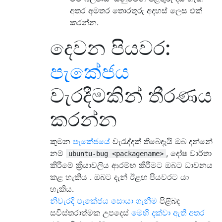
අතර අමතර තොරතුරු අදහස් ලෙස එක්
කරන්න.
දෙවන පියවර:
පැකේජය
වැරදීමකින් තීරණය
කරන්න
කුමන
පැකේජයේ
වැරැද්දක් තිබේදැයි ඔබ දන්නේ
නම්
, දෝෂ වාර්තා
ubuntu-bug <packagename>
කිරීමේ ක්‍රියාවලිය ආරම්භ කිරීමට ඔබට ධාවනය
කළ හැකිය . ඔබට දැන් ඊළඟ පියවරට යා
හැකිය.
නිවැරදි පැකේජය සොයා ගැනීම
පිළිබඳ
සවිස්තරාත්මක උපදෙස්
මෙහි දක්වා ඇති අතර