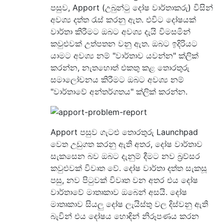
පසුව, Apport (උබුන්ටු දෝෂ වාර්තාකරු) විසින්
අවශ්‍ය දත්ත රැස් කරනු ඇත. එවිට දෝෂයක්
වාර්තා කිරීමට ඔබට අවශ්‍ය දැයි විමසමින්
කවුළුවක් උත්පතන වනු ඇත. ඔබට ඉදිරියට
යාමට අවශ්‍ය නම් "වාර්තාව යවන්න" ක්ලික්
කරන්න, නැතහොත් එකතු කළ තොරතුරු
සමාලෝචනය කිරීමට ඔබට අවශ්‍ය නම්
"වාර්තාවේ අන්තර්ගතය" ක්ලික් කරන්න.
Apport පසුව ගැටළු තොරතුරු Launchpad
වෙත උඩුගත කරනු ඇති අතර, දෝෂ වාර්තාව
සැකසෙන බව ඔබට දැනුම් දීමට නව බ්‍රව්සර
කවුළුවක් විවෘත වේ. දෝෂ වාර්තා දත්ත සැකසූ
පසු, නව පිටුවක් විවෘත වන අතර එය දෝෂ
වාර්තාවේ මාතෘකාව ඔබෙන් අසයි. දෝෂ
මාතෘකාව සියලු දෝෂ ලැයිස්තු වල දිස්වනු ඇති
බැවින් එය දෝෂය හොඳින් නිරූපණය කරන