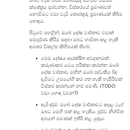
ඔබට හැකි තරම් තොරතුරු සහිතව විස්තර
ක්ෂේත්‍රය පුරවන්න, විස්තරයේ ප්‍රමාණවත්
නොවීමට වඩා වැඩි තොරතුරු ප්‍රමාණයක් තිබීම
හොඳය.
පිටුවේ පහළින්, ඔබේ දෝෂ වාර්තාව වඩාත්
සම්පූර්ණ කිරීම සඳහා ඔබට භාවිතා කළ හැකි
අමතර විකල්ප කිහිපයක් තිබේ:
මෙම දෝෂය ආරක්ෂිත අවදානමක්:
කරුණාකර මෙය පරීක්ෂා කරන්න ඔබේ
දෝෂ වාර්තාව මඟින් ඔබේ පද්ධතිය බිඳ
දැමීමට උපයෝගී කර ගත හැකි හැසිරීමක්
විස්තර කරන්නේ නම් පමණි. (TODO:
වඩා හොඳ වචන?)
ඇමිණුම්: ඔබේ දෝෂ වාර්තාවට අදාළ ටැග්
ඔබට මෙහි එක් කළ හැකිය. පූර්ව නිශ්චිත
අගයන් පමණක් ඉතිරි කළ යුතුය.