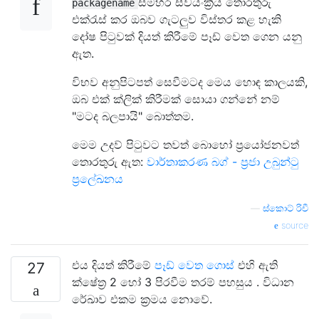
සමහර ස්වයංක්‍රීය තොරතුරු
packagename
එක්රැස් කර ඔබව ගැටලුව විස්තර කළ හැකි
දෝෂ පිටුවක් දියත් කිරීමේ පෑඩ් වෙත ගෙන යනු
ඇත.
විභව අනුපිටපත් සෙවීමටද මෙය හොඳ කාලයකි,
ඔබ එක් ක්ලික් කිරීමක් සොයා ගන්නේ නම්
"මටද බලපායි" බොත්තම.
මෙම උදව් පිටුවට තවත් බොහෝ ප්‍රයෝජනවත්
තොරතුරු ඇත:
වාර්තාකරණ බග් - ප්‍රජා උබුන්ටු
ප්‍රලේඛනය
—
ස්කොට් රිචී
source
එය දියත් කිරීමේ
පෑඩ් වෙත ගොස්
එහි ඇති
27
ක්ෂේත්‍ර 2 හෝ 3 පිරවීම තරම් පහසුය . විධාන
රේඛාව එකම ක්‍රමය නොවේ.