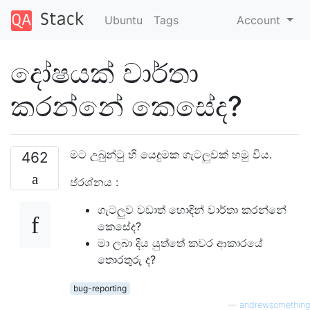
Ubuntu
Tags
Account
දෝෂයක් වාර්තා
කරන්නේ කෙසේද?
මට උබුන්ටු හි යෙදුමක ගැටලුවක් හමු විය.
462
ප්රශ්නය :
ගැටලුව වඩාත් හොඳින් වාර්තා කරන්නේ
කෙසේද?
මා ලබා දිය යුත්තේ කවර ආකාරයේ
තොරතුරු ද?
bug-reporting
—
andrewsomething