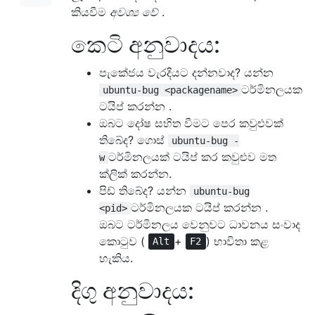
කියවීම
අවශ්‍ය වේ
.
කෙටි අනුවාදය:
පැකේජය වැරදියට දන්නවාද? යන්න
ටර්මිනලයක
ubuntu-bug <packagename>
ටයිප් කරන්න .
ඔබට දෝෂ සහිත වීමට පෙර කවුළුවක්
තිබේද? ගොස්
ubuntu-bug -
ටර්මිනලයක් ටයිප් කර කවුළුව මත
w
ක්ලික් කරන්න.
පිඩ් තිබේද? යන්න
ubuntu-bug
ටර්මිනලයක ටයිප් කරන්න .
<pid>
ඔබට ටර්මිනලය වෙනුවට ධාවනය සංවාද
කොටුව (
+
) භාවිතා කළ
Alt
F2
හැකිය.
දිගු අනුවාදය: