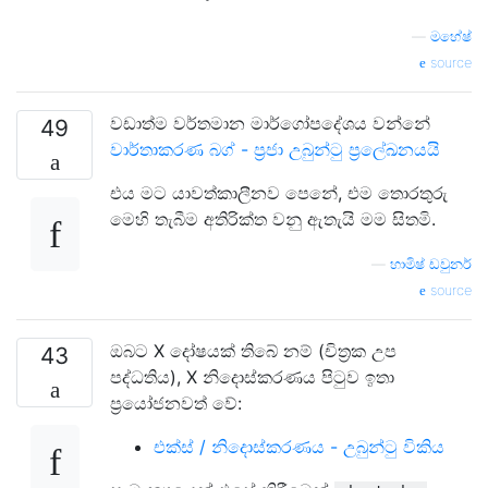
—
මහේෂ්
source
වඩාත්ම වර්තමාන මාර්ගෝපදේශය වන්නේ
49
වාර්තාකරණ බග් - ප්‍රජා උබුන්ටු ප්‍රලේඛනයයි
එය මට යාවත්කාලීනව පෙනේ, එම තොරතුරු
මෙහි තැබීම අතිරික්ත වනු ඇතැයි මම සිතමි.
—
හාමිෂ් ඩවුනර්
source
ඔබට X දෝෂයක් තිබේ නම් (චිත්‍රක උප
43
පද්ධතිය), X නිදොස්කරණය පිටුව ඉතා
ප්‍රයෝජනවත් වේ:
එක්ස් / නිදොස්කරණය - උබුන්ටු විකිය