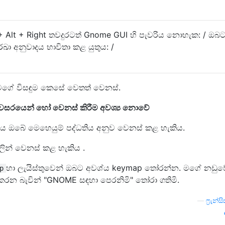
l + Alt + Right තවදුරටත් Gnome GUI හි පැවරිය නොහැක: / ඔබ
ේඛා අනුවාදය භාවිතා කළ යුතුය: /
 මගේ විසඳුම කෙසේ වෙතත් වෙනස්.
නවසරයෙන් හෝ වෙනස් කිරීම අවශ්‍ය නොවේ
ත, එය ඔබේ මෙහෙයුම් පද්ධතිය අනුව වෙනස් කළ හැකිය.
ලින් වෙනස් කළ හැකිය .
හා ලැයිස්තුවෙන් ඔබට අවශ්ය keymap තෝරන්න. මගේ නඩුවේ
p
 කරන බැවින් "GNOME සඳහා පෙරනිමි" තෝරා ගතිමි.
—
ෆ්‍රැන්