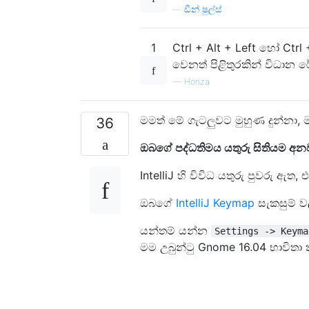
—
ඩීන් ෂුල්ස්
1
Ctrl + Alt + Left හෝ Ctr
වෙනත් පිළිතුරකින් විධාන ර
—
Honza
මමත් මේ ගැටලුවට මුහුණ දුන්නා,
36
ඔබගේ පද්ධතිමය යතුරු සිතියම අ
IntelliJ හි විවිධ යතුරු පුවරු ඇ
ඔබගේ
IntelliJ Keymap
සැකසුම් ව
යන්තම් යන්න
Settings -> Keyma
මම උබුන්ටු Gnome 16.04 භාවිතා