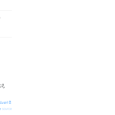
ට
දී,
සිස්කෝ සී.
source