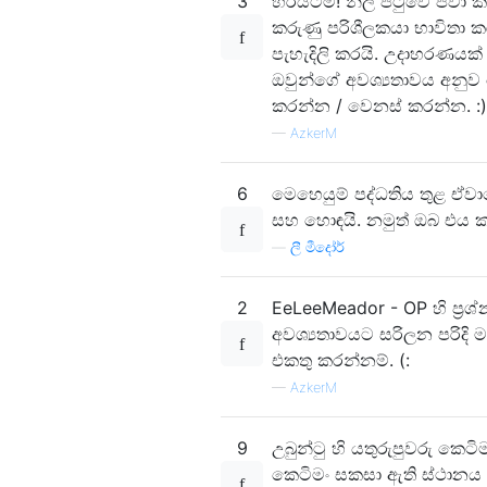
3
හරියටම! නිල පිටුවේ පවා ක
කරුණු පරිශීලකයා භාවිතා ක
පැහැදිලි කරයි. උදාහරණයක්
ඔවුන්ගේ අවශ්‍යතාවය අනුව 
කරන්න / වෙනස් කරන්න. :)
—
AzkerM
6
මෙහෙයුම් පද්ධතිය තුළ ඒවා
සහ හොඳයි. නමුත් ඔබ එය 
—
ලී මීදෝර්
2
EeLeeMeador - OP හි ප්‍රශ්
අවශ්‍යතාවයට සරිලන පරිදි 
එකතු කරන්නම්. (:
—
AzkerM
9
උබුන්ටු හි යතුරුපුවරු කෙට
කෙටිමං සකසා ඇති ස්ථානය ස