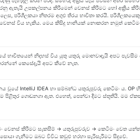
රුණු පැහැදිලි කරන පරිදි. සමහරු අක්‍රීය යැයි පවසන අතර සමහර
රනු ඇතැයි උපකල්පනය කිරීමෙන් වෙනස් කිරීමට හෝ අක්‍රීය කිර
 ලෙස, පරිශීලකයා නිතරම අගුළු තිරය භාවිතා කරයි. පරිශීලකයෙක
වෙනස් විය හැකිය. මෙය කිසිදු හානියක් නොකරන නමුත් කෙටිමං අ
යේ භාවිතයෙන් නිදහස් විය යුතු යතුරු මොනවාදැයි අපට පැවසී
කරන්නේ කෙසේදැයි අපට කීවේ නැත.
නය වූයේ IntelliJ IDEA හා සම්බන්ධ යතුරුපුවරු කෙටිමං ය. OP හ
මම පිළිතුර ගොඩනගා ඇත. එහෙත්, පෙන්වා දීමට ස්තූතියි. මම ඒකත
ිමං වෙනස් කිරීමට සැකසීම් -> යතුරුපුවරුව -> කෙටිමං වෙත යන්
ොයා ගැනීමට ඔබට විවිධ කවුළු හරහා සැරිසැරීමට සිදුවේ.