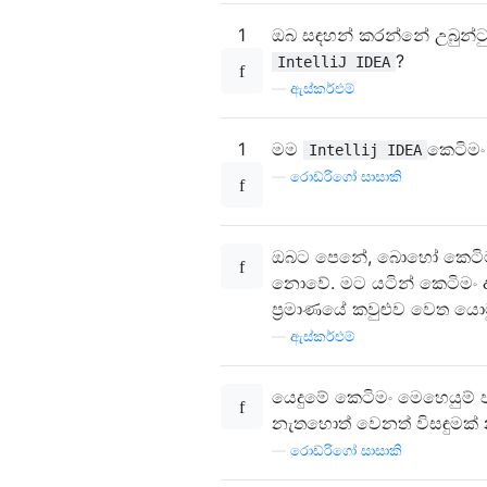
1
ඔබ සඳහන් කරන්නේ උබුන්ට
?
IntelliJ IDEA
—
ඇස්කර්එම්
1
මම
කෙටිමං
Intellij IDEA
—
රොඩ්රිගෝ සාසාකි
ඔබට පෙනේ, බොහෝ කෙටිමං 
නොවේ. මට යටින් කෙටිමං දැ
ප්‍රමාණයේ කවුළුව වෙත යො
—
ඇස්කර්එම්
යෙදුමේ කෙටිමං මෙහෙයුම් 
නැතහොත් වෙනත් විසඳුමක් 
—
රොඩ්රිගෝ සාසාකි