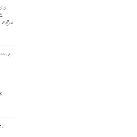
ීමට
ුට
ක්‍රීය
ම හොඳ
ි
්
න.