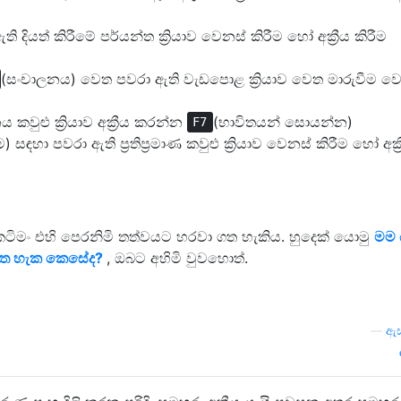
 දියත් කිරීමේ පර්යන්ත ක්‍රියාව වෙනස් කිරීම හෝ අක්‍රීය කිරීම
(සංචාලනය) වෙත පවරා ඇති වැඩපොළ ක්‍රියාව වෙත මාරුවීම ව
වුළු ක්‍රියාව අක්‍රීය කරන්න
(භාවිතයන් සොයන්න)
F7
 සඳහා පවරා ඇති ප්‍රතිප්‍රමාණ කවුළු ක්‍රියාව වෙනස් කිරීම හෝ අක්‍
ටිමං එහි පෙරනිමි තත්වයට හරවා ගත හැකිය. හුදෙක් යොමු
මම 
ා ගත හැක කෙසේද?
, ඔබට අහිමි වුවහොත්.
—
ඇස