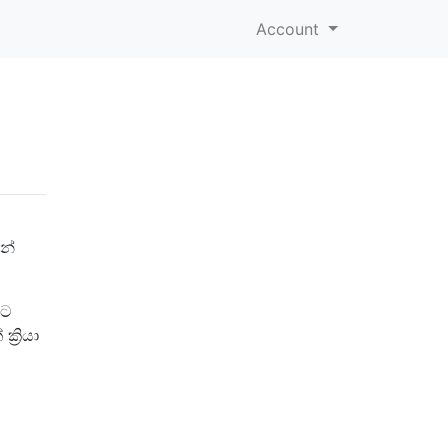
Account
න්
ලට
්‍රියා