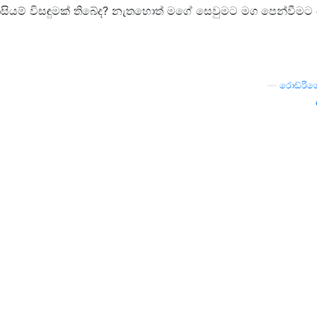
ිසියම් විසඳුමක් තිබේද? නැතහොත් මගේ සෙවුමට මග පෙන්වීමට
—
රොඩ්රිග