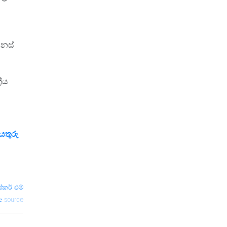
ෙනස්
රීය
යතුරු
්කර් එම්
source