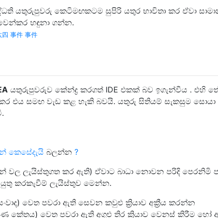
්ධති යතුරුපුවරු කෙටිමඟකටම සුපිරි යතුර භාවිතා කර ඒවා සාමාන
වෙන්කර හඳුනා ගන්න.
查 六四 事件 事件
EA
යතුරුපුවරුව කේන්ද්‍ර කරගත් IDE එකක් බව ඉගැන්වීය . එහි ත
කර එය සමඟ වැඩ කළ හැකි බවයි. යතුරු සිතියම් සැකසුම සොයා
.
නේ කෙසේදැයි
බලන්න
?
රහන් වල ලැයිස්තුගත කර ඇති) ඒවාට බාධා නොවන පරිදි පෙරනිමි ප
ුතු කරකැවීම් ලැයිස්තුව මෙන්න.
සංවාද) වෙත පවරා ඇති සෙවන කවුළු ක්‍රියාව අක්‍රීය කරන්න
ර්මාණ කේතය) වෙත පවරා ඇති අගුළු තිර ක්‍රියාව වෙනස් කිරීම හෝ අක්