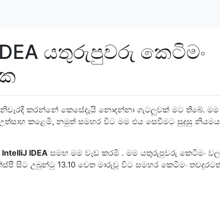
J IDEA යතුරුපුවරු කෙටිමං
ැක
ය නිවැරදි කරන්නේ කෙසේදැයි නොදන්නා ගැටලුවක් මට තිබේ. මම
 උත්සාහ කළෙමි, නමුත් සමහර විට මම එය සෙවීමට සුදුසු නියමය
න
IntelliJ IDEA
සමඟ මම වැඩ කරමි . මම යතුරුපුවරු කෙටිමං ව
ස්පී සිට උබුන්ටු 13.10 වෙත මාරුවූ විට සමහර කෙටිමං තවදුරටත් ක