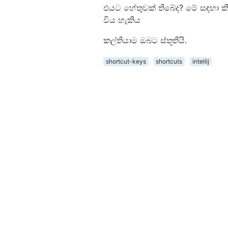
එයට හේතුවක් තිබේද? මේ සඳහා ක
විය හැකිය
කල්තියාම ඔබට ස්තූතියි.
shortcut-keys
shortcuts
intellij