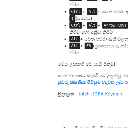
කිරීම
+
+ වෙත පවරා ඇති
Ctrl
Alt
(වටේට)
T
+
+
Ctrl
Alt
Arrow Keys
කිරීම හෝ අක්‍රීය කිරීම
+ වෙත පවරා ඇති චලනය ක
Alt
+
(ප්‍රකාශනය ඇගයීම)
Alt
F8
කිරීම
මෙය උපකාරී වේ යැයි සිතමු!
සටහන: ඔබට සැමවිටම උබුන්ටු කෙ
පුවරු ක්ෂණික පිවිසුම් නැවත ලබ
මුලාශ්‍රය:
-
Intellij IDEA Keymap