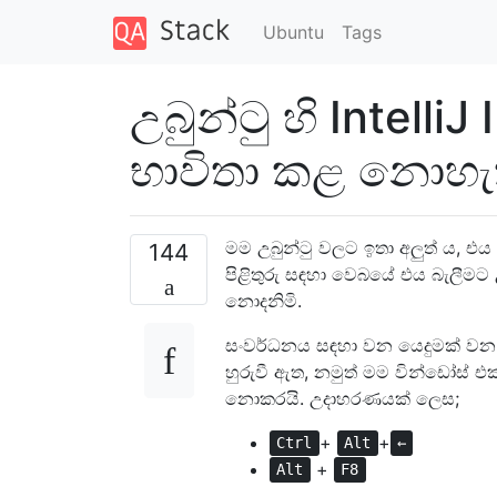
Ubuntu
Tags
උබුන්ටු හි Intelli
භාවිතා කළ නොහ
මම උබුන්ටු වලට ඉතා අලුත් ය, එ
144
පිළිතුරු සඳහා වෙබයේ එය බැලීමට
නොදනිමි.
සංවර්ධනය සඳහා වන යෙදුමක් ව
හුරුවී ඇත, නමුත් මම වින්ඩෝස් එක්
නොකරයි. උදාහරණයක් ලෙස;
+
+
Ctrl
Alt
←
+
Alt
F8