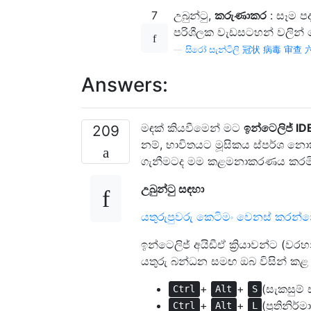
7
උබුන්ටු,
කරුණාකර
: සෑම පද
පරිශීලක වැඩසටහන් වලින් 
—
සිරෝ සැන්ටිලි 冠状 病毒 审
Answers:
මඳක් කියවීමෙන් මට
ඉන්ටෙලිජ් ID
209
නම්, භාවිතයට මූසිකය ස්පර්ශ නො
ගැනීමටද මම කළමනාකරණය කරමි
උබුන්ටු සඳහා
යතුරුපුවරු කෙටිමං වෙනස් කරන්
ඉන්ටෙලිජ් අයිඩීඒ ක්‍රියාවන්ට (ව
යතුරු බන්ධන සමඟ ඔබ විසින් කළ ය
+
+
(සැකසුම් 
Ctrl
Alt
S
+
+
(ප්‍රතිනි
Ctrl
Alt
L