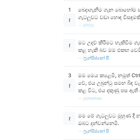
1
බෙදාගැනීම ගැන බොහෝම ස්ත
ගැටලුවට වඩා හොඳ විසඳුමක
—
bfncs
මට උදව් කිරීමට හැකිවීම ගැ
කළ හැකි බව මම එකඟ වෙමි
—
ෆ්‍රැන්සිස්කෝ සී.
3
මම මෙය කළෙමි, නමුත් Ctrl
වේ, එය උබුන්ටු සමඟ බිඳ වැ
කළ විට, එය දකුණු පස ඇති
—
jscherman
මම මේ ගැටලුවට මුහුණ ද
ඔබට දන්වන්නෙමි.
—
ෆ්‍රැන්සිස්කෝ සී.