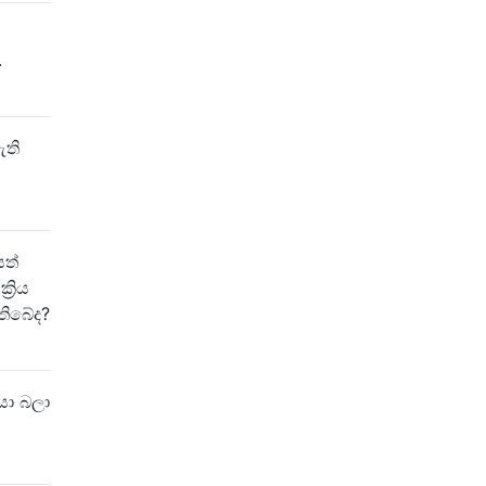
.
ඇති
යත්
‍රිය
තිබේද?
යා බලා