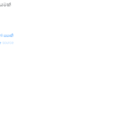
 යමක්
ෝ සසාකි
source