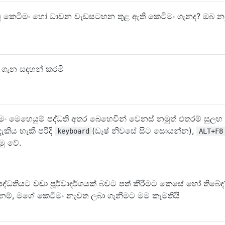
ු කෙටිමං හෝ ධාවන වැඩසටහන තුළ ඇති කෙටිමං ගැනද? ඔබ න
 ගැන සඳහන් කරමි
මෙහෙයුම් පද්ධති අතර බෙහෙවින් වෙනස් නමුත් එතරම් සුලභ
කිය හැකි පරිදි
(ඩෑෂ් නිවසේ සිට සොයන්න),
keyboard
ALT+F8
මු වේ.
පද්ධතියට වඩා පූර්වාදර්ශයක් බවට පත් කිරීමට කෙසේ හෝ තිබේද
නම්, මගේ කෙටිමං නැවත ලබා ගැනීමට මම කැමතියි