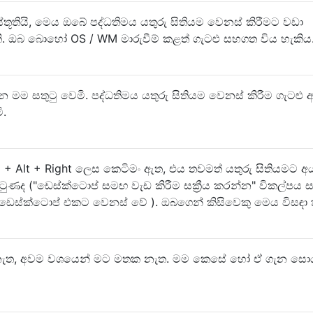
ූතියි, මෙය ඔබේ පද්ධතිමය යතුරු සිතියම වෙනස් කිරීමට වඩා
ි. ඔබ බොහෝ OS / WM මාරුවීම් කළත් ගැටළු සහගත විය හැකිය
න මම සතුටු වෙමි. පද්ධතිමය යතුරු සිතියම වෙනස් කිරීම ගැටළු 
.
 + Alt + Right ලෙස කෙටිමං ඇත, එය තවමත් යතුරු සිතියමට අ
ටුණද ("ඩෙස්ක්ටොප් සමඟ වැඩ කිරීම සක්‍රීය කරන්න" විකල්පය සක්
 ඩෙස්ක්ටොප් එකට වෙනස් වේ ). ඔබගෙන් කිසිවෙකු මෙය විසඳා 
ී නැත, අවම වශයෙන් මට මතක නැත. මම කෙසේ හෝ ඒ ගැන සො