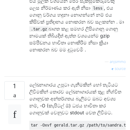
එය මූලික වශයෙන් පෙර සැකසුම්කරුවෙකු
ලෙස නිර්මාණය කර ඇති නිසා
, එය
less
ගොනු වර්ගය හඳුනා නොගන්නේ නම් එය
කිසිවක් ප්‍රතිදානය නොකරන බව සලකන්න . මා
බාගත කළ සමහර ලිපිගොනු ගොනු
.tar.gz
නාමයක් තිබියදීත් ඇත්ත වශයෙන්ම gzip
සම්පීඩනය භාවිතා නොකිරීම නිසා ක්‍රියා
නොකරන බව මම දුටුවෙමි .
—
anjsimmo
source
ලේඛනාගාරය උපුටා ගැනීමකින් හෝ තැටියට
1
ලිවීමකින් තොරව ලේඛනාගාරයක් තුළ නිශ්චිත
ගොනුවක අන්තර්ගතය බැලීමට ඔබට අවශ්‍ය
නම්, -O (කැපිටල් ඕ) ධජය භාවිතා කර
ගොනුවක් වෙනුවට stdout වෙත ලිවීමට.