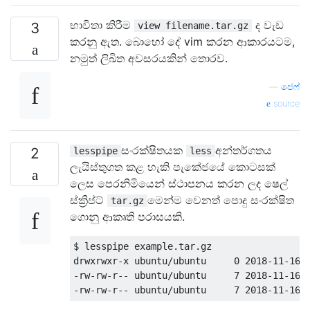
භාවිතා කිරීම
ද වැඩ
3
view filename.tar.gz
කරනු ඇත. බොහෝ දේ vim කරන ආකාරයටම,
නමුත් ලිඛිත අවසරයකින් තොරව.
—
ජෙෆ්
source
සංරක්ෂිතයක
අන්තර්ගතය
2
lesspipe
less
ලැයිස්තුගත කළ හැකි පැකේජයේ කොටසක්
ලෙස පෙරනිමියෙන් ස්ථාපනය කරන ලද ෂෙල්
ස්ක්‍රිප්ට්
මෙන්ම වෙනත් පොදු සංරක්ෂිත
tar.gz
ගොනු ආකෘති පරාසයකි.
$ lesspipe example.tar.gz

drwxrwxr-x ubuntu/ubuntu     0 2018-11-16 0
-rw-rw-r-- ubuntu/ubuntu     7 2018-11-16 0