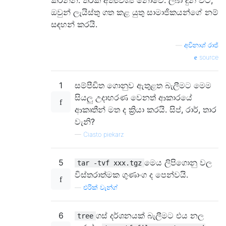
ඔවුන් ලැයිස්තු ගත කළ යුතු සාමාජිකයන්ගේ නම්
සඳහන් කරයි.
—
අවිනාශ් රාජ්
source
1
සම්පීඩිත ගොනුව ඇතුළත බැලීමට මෙම
සියලු උදාහරණ වෙනත් ආකාරයේ
ආකෘතීන් මත ද ක්‍රියා කරයි. සිප්, රාර්, තාර
වැනි?
—
Ciasto piekarz
5
මෙය ලිපිගොනු වල
tar -tvf xxx.tgz
විස්තරාත්මක ගුණාංග ද පෙන්වයි.
—
එරික් වැන්ග්
6
ගස් දර්ශනයක් බැලීමට එය නල
tree