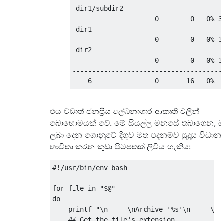
 dir1/subdir2

                     0        0   0% 3
 dir1

                     0        0   0% 3
 dir2

                     0        0   0% 3
--------------------------------------
එය වඩාත් ජනප්‍රිය ලේඛනාගාර ආකෘති වලින්
බොහොමයක් වේ. මේ සියල්ල මනසේ තබාගෙන, 
ලබා දෙන ගොනුවේ දිගුව මත පදනම්ව සුදුසු විධා
භාවිතා කරන කුඩා පිටපතක් ලිවිය හැකිය:
#!/usr/bin/env bash
for
 file 
in
"$@"
do
    printf 
"\n-----\nArchive '%s'\n-----\n
## Get the file's extension