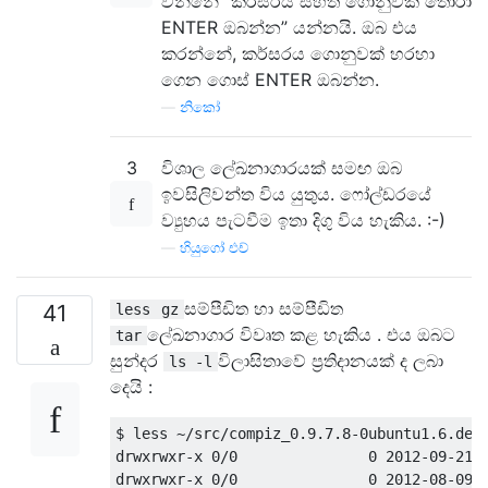
වන්නේ “කර්සරය සහිත ගොනුවක් තෝරා
ENTER ඔබන්න” යන්නයි. ඔබ එය
කරන්නේ, කර්සරය ගොනුවක් හරහා
ගෙන ගොස් ENTER ඔබන්න.
—
නිකෝ
3
විශාල ලේඛනාගාරයක් සමඟ ඔබ
ඉවසිලිවන්ත විය යුතුය. ෆෝල්ඩරයේ
ව්‍යුහය පැටවීම ඉතා දිගු විය හැකිය. :-)
—
හියුගෝ එච්
සම්පීඩිත හා සම්පීඩිත
41
less
gz
ලේඛනාගාර විවෘත කළ හැකිය . එය ඔබට
tar
සුන්දර
විලාසිතාවේ ප්‍රතිදානයක් ද ලබා
ls -l
දෙයි :
$ less ~/src/compiz_0.9.7.8-0ubuntu1.6.debi
drwxrwxr-x 0/0               0 2012-09-21 1
drwxrwxr-x 0/0               0 2012-08-09 1