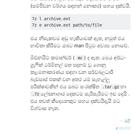
-----

(සම්පීඩන වර්ගය සඳහන් නොකර) සහය දක්වයි.
Archive contains:

  dir1/

7z l archive.ext

  dir1/subdir1/

  dir1/subdir1/file

  dir1/file

එය නිසැකවම අඩු හැකියාවක් ඇත, නමුත් එය
  dir2/

භාවිතා කිරීමට
ඔබට
man පිටුව අවශ්‍ය නොවේ.
මිඩ්නයිට් කමාන්ඩර් (
) ද ඇත. මෙය අර්ධ-
mc
ග්‍රැෆික් ටර්මිනල් මත පදනම් වූ ගොනු
කළමනාකරණය සඳහා වන සර්වබලධාරී
බැඩ්සාස් එකක් වන අතර යම් සැහැල්ලු
පරීක්ෂාවකින් එය ඔබට සංරක්ෂිත
හා
.tar.gz
ලේඛනාගාර දෙකටම සැරිසැරීමට ඉඩ දෙයි .
.7z
එය තවත් කීදෙනෙකුට සහය දක්වයිදැයි මට
විශ්වාස නැත.
—
ඔලි
source