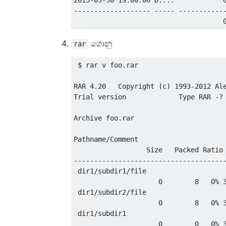
------------------- ----- ------------
ගොනු
rar
 $ rar v foo.rar 

RAR 4.20   Copyright (c) 1993-2012 Ale
Trial version             Type RAR -? 
Archive foo.rar

Pathname/Comment

                  Size   Packed Ratio 
--------------------------------------
 dir1/subdir1/file

                     0        8   0% 3
 dir1/subdir2/file

                     0        8   0% 3
 dir1/subdir1

                     0        0   0% 3