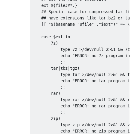
    ext
=
$
{
file
##*.}
## Special case for compressed tar fil
## have extensions like tar.bz2 or tar
[[
"$(basename "
$file
" ."
$ext
")"
=~
 \.
case
 $ext 
in
7z
)
            type 
7z
>/
dev
/
null 
2
>&
1
&&
7z
 
            echo 
"ERROR: no 7z program ins
;;
        tar
|
tbz
|
tgz
)
            type tar 
>/
dev
/
null 
2
>&
1
&&
 ta
            echo 
"ERROR: no tar program in
;;
        rar
)
            type rar 
>/
dev
/
null 
2
>&
1
&&
 ra
            echo 
"ERROR: no rar program in
;;
        zip
)
            type zip 
>/
dev
/
null 
2
>&
1
&&
 zi
            echo 
"ERROR: no zip program in