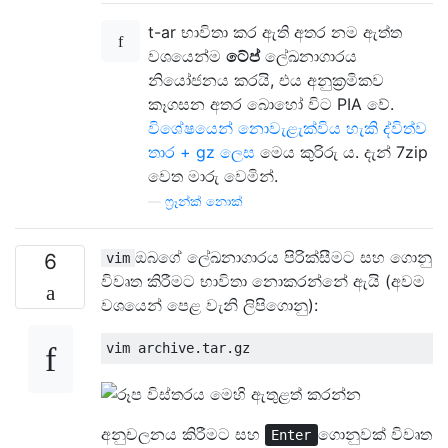
t-ar භාවිතා කර ඇති අතර නම ඇත්ත
වශයෙන්ම
ටේප්
ලේඛනාගාරය
නියෝජනය කරයි, එය අනුක්‍රමිකව
කෑගසන අතර බොහෝ විට PIA වේ.
විශේෂයෙන් නොවැළැක්විය හැකි ද්විත්ව
තාර + gz ලෙස
මෙය කුරිරු ය. දැන් 7zip
වෙත මාරු වෙමින්.
—
ෆ්‍රෑන්ක් නොක්
ඔබගේ ලේඛනාගාරය පිරික්සීමට සහ ගොනු
6
vim
විවෘත කිරීමට භාවිතා නොකරන්නේ ඇයි (අවම
වශයෙන් පෙළ වැනි ලිපිගොනු):
අනුචලනය කිරීමට සහ
ගොනුවක් විවෘත
Enter