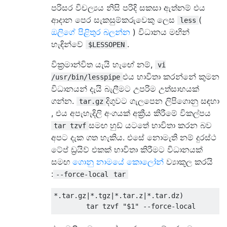
පරිසර විචල්‍යය නිසි පරිදි සකසා ඇත්නම් එය
ආදාන පෙර සැකසුම්කරුවෙකු ලෙස
(
less
ඔලිගේ පිළිතුර බලන්න
) විධානය මඟින්
හැඳින්වේ
.
$LESSOPEN
වික්‍රමාන්විත යැයි හැඟේ නම්,
vi
එය භාවිතා කරන්නේ කුමන
/usr/bin/lesspipe
විධානයන් දැයි බැලීමට උපරිම උත්සාහයක්
ගන්න.
දිගුවට ගැලපෙන ලිපිගොනු සඳහා
tar.gz
, එය අපැහැදිලි අංගයක් අක්‍රීය කිරීමේ විකල්පය
සමඟ හුඩ් යටතේ භාවිතා කරන බව
tar tzvf
අපට දැක ගත හැකිය. එසේ නොමැති නම් දුරස්ථ
ටේප් ඩ්‍රයිව් එකක් භාවිතා කිරීමට විධානයක්
සමඟ
ගොනු නාමයේ කොලෝන්
ව්‍යාකූල කරයි
:
--force-local
tar
*.tar.gz|*.tgz|*.tar.z|*.tar.dz)
