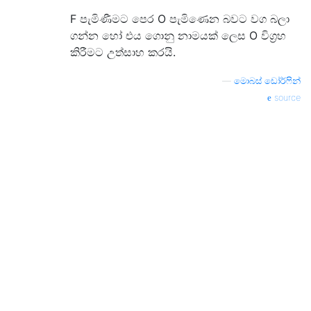
F පැමිණීමට පෙර O පැමිණෙන බවට වග බලා
ගන්න හෝ එය ගොනු නාමයක් ලෙස O විග්‍රහ
කිරීමට උත්සාහ කරයි.
—
මොබස් ඩෝර්ෆින්
source