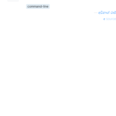
command-line
—
අවිනාශ් රාජ්
source