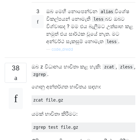
3
ඔබ මෙහි නොපෙන්වන
විශේෂ
alias
විකල්පයන් නොමැති
බව ඔබට
less
විශ්වාසද ? මම එය බැලීමට උත්සාහ කළ
නමුත් එය සාර්ථක වූයේ නැත. මට
අන්වර්ථ සැකසුම් නොමැත
.
less
—
code_dredd
ඔබ z විධානය භාවිතා කළ හැකි:
,
,
38
zcat
zless
.
zgrep
ගොනු අන්තර්ගත භාවිතය සඳහා:
යමක් භාවිතා කිරීමට: