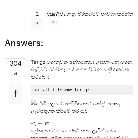
2
ලිපිගොනු පිරික්සීමට භාවිතා කරන්න
vim
—
ako
Answers:
Tar.gz ගොනුවක අන්තර්ගතය උකහා නොගෙන
304
බැලීමට ටර්මිනලයේ පහත විධානය ක්‍රියාත්මක
කරන්න:
-t, --list
ලේඛනාගාරයක අන්තර්ගතය ලැයිස්තුගත
කරන්න. තර්ක අත්‍යවශ්‍ය නොවේ. ලබා දුන් විට,