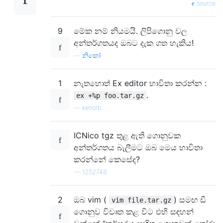
source
9
මේක නම් නියමයි. ලිපිගොනු වල
අන්තර්ගතයද ඔබට දැක ගත හැකිය!
—
නිකෝ
1
නැතහොත් Ex editor භාවිතා කරන්න :
.
ex +%p foo.tar.gz
—
kenorb
ICNico tgz තුළ ඇති ගොනුවක
අන්තර්ගතය බැලීමට ඔබ මෙය භාවිතා
කරන්නේ කෙසේද?
—
1252748
2
ඔබ vim (
) සමඟ ඩී
vim file.tar.gz
ගොනුව විවෘත කළ විට එහි සඳහන්