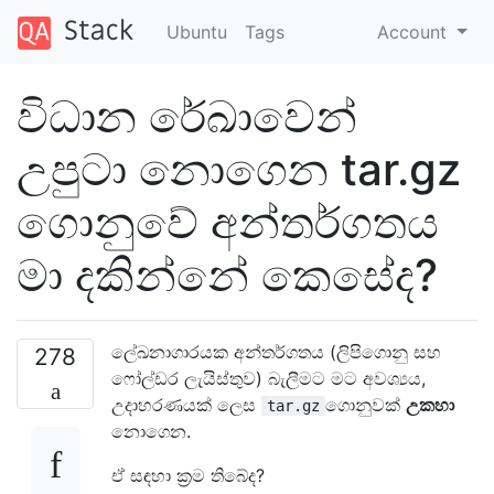
Ubuntu
Tags
Account
විධාන රේඛාවෙන්
උපුටා නොගෙන tar.gz
ගොනුවේ අන්තර්ගතය
මා දකින්නේ කෙසේද?
ලේඛනාගාරයක අන්තර්ගතය (ලිපිගොනු සහ
278
ෆෝල්ඩර ලැයිස්තුව) බැලීමට මට අවශ්‍යය,
උදාහරණයක් ලෙස
ගොනුවක්
උකහා
tar.gz
නොගෙන.
ඒ සඳහා ක්‍රම තිබේද?