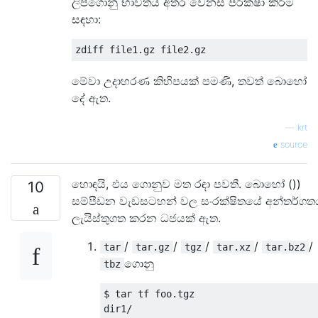
ලිපිගොනු භාවිතය අතර වෙනස පරීක්ෂා කිරීම
සඳහා:
මේවා උදාහරණ කිහිපයක් පමණි, තවත් බොහෝ
දේ ඇත.
—
krt
source
හොඳයි, එය ගොනුව මත රඳා පවතී. බොහෝ ())
10
සම්පීඩන වැඩසටහන් වල සංරක්ෂිතයේ අන්තර්ගත
ලැයිස්තුගත කරන ධජයක් ඇත.
/
/
/
/
/
tar
tar.gz
tgz
tar.xz
tar.bz2
ගොනු
tbz
$ tar tf foo.tgz 

dir1/
