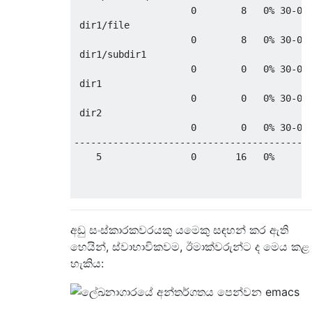
                     0        8   0% 30-03-
 dir1/file

                     0        8   0% 30-03-
 dir1/subdir1

                     0        0   0% 30-03-
 dir1

                     0        0   0% 30-03-
 dir2

                     0        0   0% 30-03-
-------------------------------------------
    5                0       16   0%

-----

Archive 'foo.tar.bz'

අඩු සංස්කාරකවරයකු යමෙකු සඳහන් කර ඇති
-----

dir1/

හෙයින්, ස්වාභාවිකවම, ඊමාක්වරුන්ට ද මෙය කළ
dir1/subdir1/

හැකිය:
dir1/subdir1/file

dir1/file

dir2/
