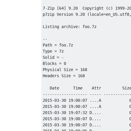
7-Zip [64] 9.20  Copyright (c) 1999-20
p7zip Version 9.20 (locale=en_US.utf8,
Listing archive: foo.7z

--

Path = foo.7z

Type = 7z

Solid = -

Blocks = 0

Physical Size = 168

Headers Size = 168

   Date      Time    Attr         Size
------------------- ----- ------------
2015-03-30 19:00:07 ....A            0
2015-03-30 19:00:07 ....A            0
2015-03-30 19:07:32 D....            0
2015-03-30 19:00:07 D....            0
2015-03-30 19:00:07 D....            0
2015-03-30 19:00:06 D....            0