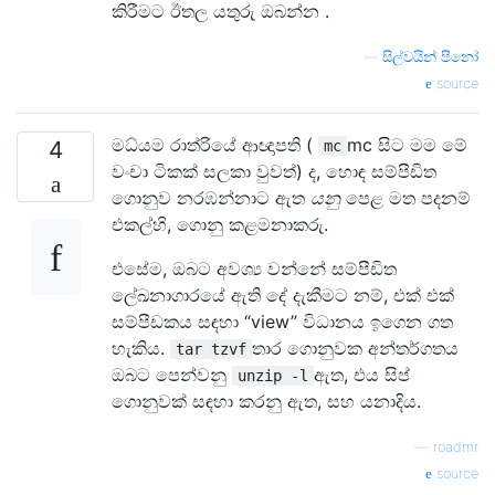
කිරීමට ඊතල යතුරු ඔබන්න .
—
සිල්වයින් පීනෝ
source
මධ්යම රාත්රියේ ආඥාපති (
mc සිට මම මේ
4
mc
වංචා ටිකක් සලකා වුවත්) ද, හොඳ සම්පීඩිත
ගොනුව නරඹන්නාට ඇත
යනු
පෙළ මත පදනම්
එකල්හි, ගොනු කළමනාකරු.
එසේම, ඔබට අවශ්‍ය වන්නේ සම්පීඩිත
ලේඛනාගාරයේ ඇති දේ දැකීමට නම්, එක් එක්
සම්පීඩකය සඳහා “view” විධානය ඉගෙන ගත
හැකිය.
තාර ගොනුවක අන්තර්ගතය
tar tzvf
ඔබට පෙන්වනු
ඇත, එය සිප්
unzip -l
ගොනුවක් සඳහා කරනු ඇත, සහ යනාදිය.
—
roadmr
source