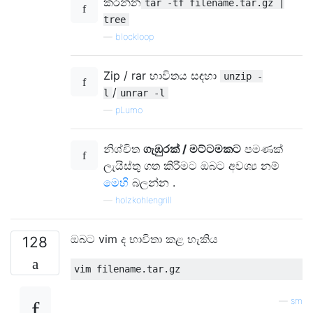
කරන්න
tar -tf filename.tar.gz |
tree
—
blockloop
Zip / rar භාවිතය සඳහා
unzip -
/
l
unrar -l
—
pLumo
නිශ්චිත
ගැඹුරක් / මට්ටමකට
පමණක්
ලැයිස්තු ගත කිරීමට ඔබට අවශ්‍ය නම්
මෙහි
බලන්න .
—
holzkohlengrill
ඔබට vim ද භාවිතා කළ හැකිය
128
—
sm