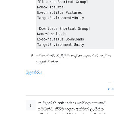
[Pictures Shortcut Group]

Name=Pictures

Exec=nautilus Pictures

TargetEnvironment=Unity

[Downloads Shortcut Group]

Name=Downloads

Exec=nautilus Downloads

වෙනස්කම් බැලීමට නැවත ලොග් වී නැවත
ලොග් වන්න.
මූලාශ්රය
—
so
නැටිලස් හි ssh හරහා සේවාදායකයකට
සම්බන්ධ කිරීම සඳහා ඉක්මන් ලැයිස්තු