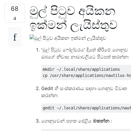
මුල් පිටුව අයිකන
68
ඉක්මන් ලැයිස්තුව
'මුල් පිටුව ෆෝල්ඩරය' දියත් කිරීමේ ගොනුව
ඔබගේ නිවාස නාමාවලියට පිටපත් කරන්න:
mkdir ~/.local/share/applications

Gedit හි සංස්කරණය සඳහා ගොනුව විවෘත
කරන්න:
ගොනුවෙන් පහත පේළිය
මකන්න
: