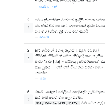
අයිතමයක් එක් කිරීමට ක්‍රමයක් තිබේද?
—
ටොමී බ un න්
2
මෙය ක්‍රියාත්මක වන්නේ ඉංග්‍රීසි ස්ථාන සමඟ
පමණක් බව පෙනේ, නැතහොත් අවම වශය
එය මට (ජර්මානු) වැඩ නොකරයි
—
මාර්ටෝ
2
art මාර්ටෝ හොඳ අදහස් !! කුඩා වෙනස්
කිරීමක් කිරීමෙන් මෙය නිවැරදි කළ හැකිය ..
ඔබට "නම [de] = ජර්මානු පරිවර්තනය" එ
කළ යුතුය .... එක් එක් විධානය සඳහා මෙය
කරන්න.
—
nik90
5
එකම ෂෝඉන් පේළියේ එකමුතුව ලැයිස්තුග
කර ඇති බවට වග බලා ගන්න:
මම මෙය අල්ල
OnlyShowIn=GNOME;Unity;