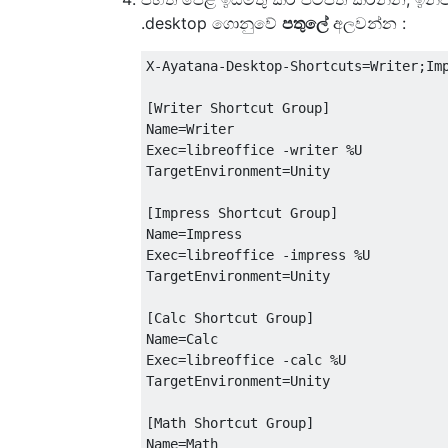
.desktop ගොනුවේ
පතුලේ
අලවන්න :
X-Ayatana-Desktop-Shortcuts=Writer;Imp
[Writer Shortcut Group]

Name=Writer

Exec=libreoffice -writer %U

TargetEnvironment=Unity

[Impress Shortcut Group]

Name=Impress

Exec=libreoffice -impress %U

TargetEnvironment=Unity

[Calc Shortcut Group]

Name=Calc

Exec=libreoffice -calc %U

TargetEnvironment=Unity

[Math Shortcut Group]

Name=Math
