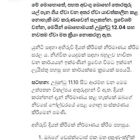
මේ මොහොතේ, පහත අඩංගු බොහෝ තොරතුරු
යල් පැන ගිය ඒවා වන අතර ඒවා යාවත්කාලීන කළ
නොහැකි බව කරුණාවෙන් සලකන්න. ප්‍රවේශම්
වන්න, මෙයින් බොහොමයක් උබුන්ටු 12.04 සහ
නවතම ඒවා මත ක්‍රියා නොකරනු ඇත.
යුනිටි සඳහා අභිරුචි දියත් කිරීමක් නිර්මාණය කිරීම
සරල ය. නිශ්චිත යෙදුමක් සඳහා බහුලව භාවිතා
වන කාර්යයන් ඉක්මණින් ප්‍රවේශ වීමට ඉක්මන්
ලැයිස්තු පහසු සහ කාර්යක්ෂම ක්‍රමයක් සපයයි.
සටහන:
උබුන්ටු 11.10 සිට ආරම්භ වන මෙම
උත්පතන විකල්පය අතුරුදහන් වී ඇත. දියත්
කරන්නන් දැන් නිර්මාණය කළ හැක්කේ ඔබගේ
නිවසේ ෆෝල්ඩරයේ පෙළ ගොනු සංස්කරණය
කිරීමෙන් පමණි.
අභිරුචි දියත් කිරීමක් නිර්මාණය කිරීම පහසුය.
ඔබගේ ඩෙස්ක්ටොප් එක මත දකුණු-ක්ලික්