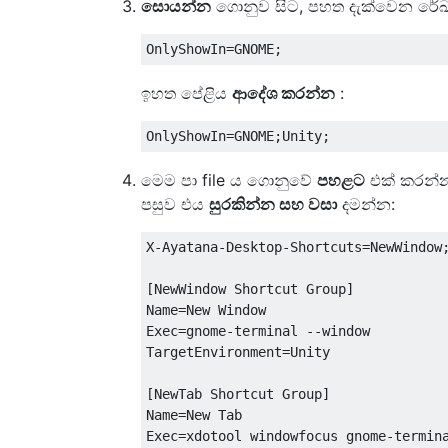
සොයන්න
ගොනුව සිට, පහත දැක්වෙන රේඛ
ඉහත පේළිය
ආදේශ කරන්න
:
මෙම පා file ය ගොනුවේ
පහළට
එක් කරන්
පසුව එය
සුරකින්න සහ වසා
දමන්න:
X-Ayatana-Desktop-Shortcuts=NewWindow;
[NewWindow Shortcut Group]

Name=New Window

Exec=gnome-terminal --window

TargetEnvironment=Unity

[NewTab Shortcut Group]

Name=New Tab

Exec=xdotool windowfocus gnome-termina