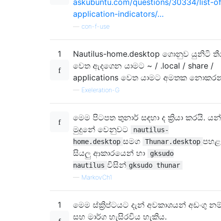
askubuntu.com/questions/30334/list-of
[RootFM Shortcut Group]

application-indicators/…
Name=Root

Exec=gksudo nautilus

—
con-f-use
TargetEnvironment=Unity

EOF

1
Nautilus-home.desktop ගොනුව යුනිටි තී
වෙත ඇදගෙන යාමට ~ / .local / share /
applications වෙත යාමට අමතක නොකරන
—
Exeleration-G
මෙම පිටපත තුනාර් සඳහා ද ක්‍රියා කරයි. යන
මුදුනේ වෙනුවට
nautilus-
සමග
පහළ
home.desktop
Thunar.desktop
සියලු ආකාරයෙන් හා
gksudo
විසින්
nautilus
gksudo thunar
—
MarkovCh1
1
මෙම ස්ක්‍රිප්ටයට දැන් අවකාශයන් අඩංගු නම
සහ මාර්ග හැසිරවිය හැකිය.