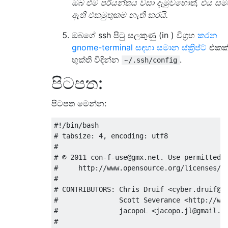
ඔබ එම පර්යන්තය වසා දැමුවහොත්, එය ස
ඇති එකමුතුකම නැති කරයි.
ඔබගේ ssh පිටු සලකුණු (in ) විග්‍රහ
කරන
gnome-terminal සඳහා සමාන ස්ක්‍රිප්ට්
එකක
භුක්ති විඳින්න
.
~/.ssh/config
පිටපත:
පිටපත මෙන්න:
#!/bin/bash

# tabsize: 4, encoding: utf8

#

# © 2011 con-f-use@gmx.net. Use permitted u
#     http://www.opensource.org/licenses/mi
# 

# CONTRIBUTORS: Chris Druif <cyber.druif@gm
#               Scott Severance <http://www
#               jacopoL <jacopo.jl@gmail.co
# 
