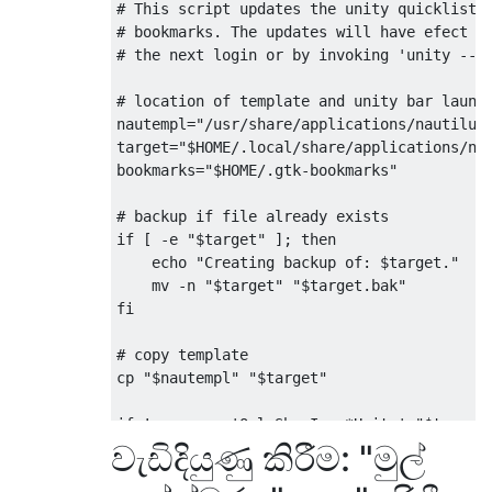
# This script updates the unity quicklist m
# bookmarks. The updates will have efect af
# the next login or by invoking 'unity --re
# location of template and unity bar launch
nautempl="/usr/share/applications/nautilus-
target="$HOME/.local/share/applications/nau
bookmarks="$HOME/.gtk-bookmarks"

# backup if file already exists

if [ -e "$target" ]; then

    echo "Creating backup of: $target."

    mv -n "$target" "$target.bak"

fi

# copy template

cp "$nautempl" "$target"

if ! grep -q 'OnlyShowIn=.*Unity' "$target"
වැඩිදියුණු කිරීම: "මුල්
    sed -i "s/\(OnlyShowIn=.*\)/\1Unity;/" 
fi
