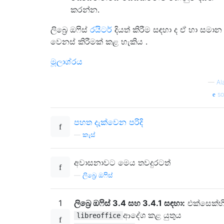
කරන්න.
ලිබ්‍රෙ ඔෆිස්
රයිටර්
දියත් කිරීම සඳහා ද ඒ හා සමාන
වෙනස් කිරීමක් කළ හැකිය .
මූලාශ්රය
—
Al
so
පහත දැක්වෙන පරිදි
—
කැස්
අවාසනාවට මෙය තවදුරටත්
—
ලිබ්‍රෙ ඔෆිස්
1
ලිබ්‍රෙ ඔෆිස් 3.4 සහ 3.4.1 සඳහා:
එක්සෙක්හි
ආදේශ කළ යුතුය
libreoffice