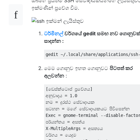
ඔබගේ ප්‍රියතම SSH සේවාදායකයන්ගේ ලැයිස්තුව
ඉක්මණින් ප්‍රවේශ වීම.
ටර්මිනල්
වර්ගයේ gedit සමඟ නව ගොනුවක
සාදන්න :
මෙම ගොනුව ඉහත ගොනුවට
පිටපත් කර
අලවන්න
:
[ඩෙස්ක්ටොප් ප්‍රවේශය]

අනුවාදය = 1.0

නම = දුරස්ථ සේවාදායක

සටහන = මගේ සේවාදායකයට පිවිසෙන්න

Exec = gnome-terminal --disable-factor
පර්යන්තය = අසත්ය

X-MultipleArgs = අසත්‍යය

වර්ගය = යෙදුම
