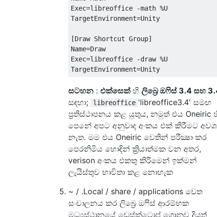
Exec=libreoffice -math %U

TargetEnvironment=Unity

[Draw Shortcut Group]

Name=Draw

Exec=libreoffice -draw %U

සටහන
:
එක්සෙක්
හි
ලිබ්‍රෙ ඔෆිස් 3.4 සහ 3.
සඳහා;
'libreoffice3.4' සමඟ
libreoffice
ප්‍රතිස්ථාපනය කළ යුතුය, නමුත් එය Oneiric හ
පෙනේ අපට අනුවාද අංකය එක් කිරීමට අවශ්‍
නැත. මම එය Oneiric වෙතින් පරීක්‍ෂා කර
පෙරනිමිය හොඳින් ක්‍රියාත්මක වන අතර,
verison අංකය එකතු කිරීමෙන් ඉක්මන්
ලැයිස්තුව භාවිතා කළ නොහැක
~ / .Local / share / applications වෙත
සංචාලනය කර ලිබ්‍රෙ ඔෆිස් ආරම්භක
මධ්‍යස්ථානයේ ඩෙස්ක්ටොප් ගොනුව දියත්