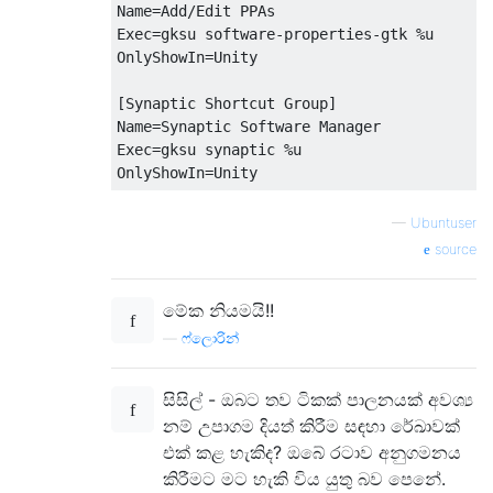
Name=Add/Edit PPAs  

Exec=gksu software-properties-gtk %u  

OnlyShowIn=Unity

[Synaptic Shortcut Group]  

Name=Synaptic Software Manager  

Exec=gksu synaptic %u  

—
Ubuntuser
source
මේක නියමයි!!
—
ෆ්ලොරින්
සිසිල් - ඔබට තව ටිකක් පාලනයක් අවශ්‍ය
නම් උපාගම දියත් කිරීම සඳහා රේඛාවක්
එක් කළ හැකිද? ඔබේ රටාව අනුගමනය
කිරීමට මට හැකි විය යුතු බව පෙනේ.