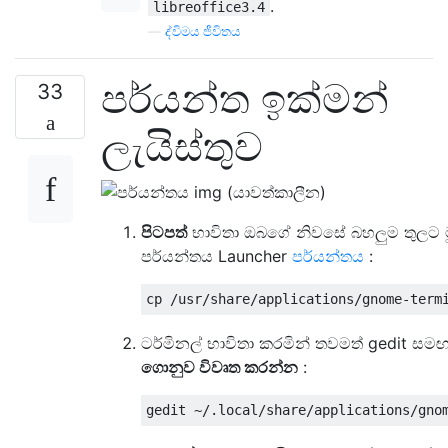
.
libreoffice3.4
—
ද්විමය ජීවිතය
පර්යන්ත ඉක්මන්
33
ලැයිස්තුව
පිටපත්
භාවිතා ඔබගේ නිවසේ බහලුම තුලට ම
පර්යන්තය Launcher
පර්යන්තය
:
ටර්මිනල් භාවිතා කරමින් තවමත් gedit සම
ගොනුව විවෘත කරන්න
: