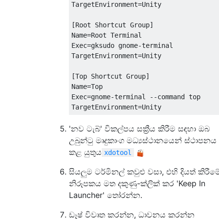
TargetEnvironment=Unity

[Root Shortcut Group]

Name=Root Terminal

Exec=gksudo gnome-terminal

TargetEnvironment=Unity

[Top Shortcut Group]

Name=Top

Exec=gnome-terminal --command top

'නව ටැබ්' විකල්පය සක්‍රීය කිරීම සඳහා ඔබ
උබුන්ටු මෘදුකාංග මධ්‍යස්ථානයෙන් ස්ථාපනය
කළ යුතුය
xdotool
සියලුම ටර්මිනල් කවුළු වසා, එහි දියත් කිරීම
නිරූපකය මත දකුණු-ක්ලික් කර 'Keep In
Launcher' තෝරන්න.
ඩෑෂ් විවෘත කරන්න, ධාවනය කරන්න