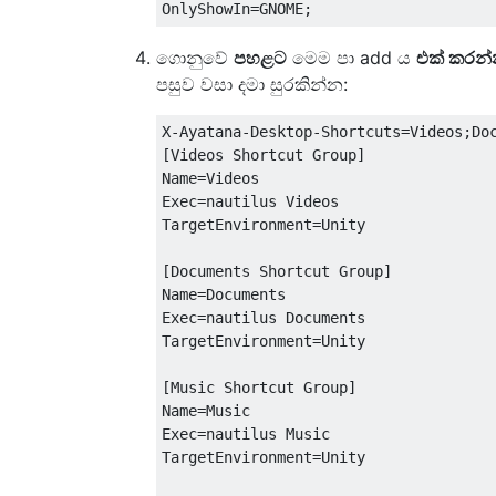
ගොනුවේ
පහළට
මෙම පා add ය
එක් කරන
පසුව වසා දමා සුරකින්න:
X-Ayatana-Desktop-Shortcuts=Videos;Doc
[Videos Shortcut Group]

Name=Videos

Exec=nautilus Videos

TargetEnvironment=Unity

[Documents Shortcut Group]

Name=Documents

Exec=nautilus Documents

TargetEnvironment=Unity

[Music Shortcut Group]

Name=Music

Exec=nautilus Music

TargetEnvironment=Unity
