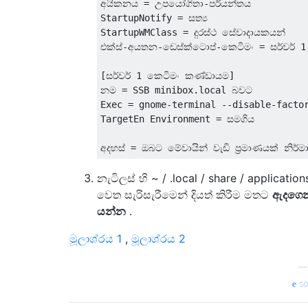
අයිකනය = උපයෝගිතා-පර්යන්තය

StartupNotify = සත්‍ය

StartupWMClass = දුරස්ථ සේවාදායකයන්

එක්ස්-අයතන-ඩෙස්ක්ටොප්-කෙටිමං = සර්වර් 1;
[සර්වර් 1 කෙටිමං කණ්ඩායම]

නම = SSB minibox.local බවට

Exec = gnome-terminal --disable-factor
TargetEn Environment = සමගිය

නැටිලස් හි ~ / .local / share / application
වෙත සැරිසැරීමෙන් දියත් කිරීම මතට
ඇදගෙ
යන්න
.
මූලාශ්රය 1
,
මූලාශ්රය 2
so