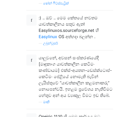
—
ෂෝන් ෆිට්ස්පැට්‍රික්
:) .. ඔව් .. මෙම කේතයේ නවතම
යාවත්කාලීනය සතුව ඇත!
Easylinuxos.sourceforge.net හි
Easylinux
OS අත්හදා බලන්න .
—
උබුන්ටුසර්
යාලුවනේ, අවසන් සංස්කරණයේදී
[මෘදුකාංග යාවත්කාලීන කෙටිමං
කණ්ඩායම] එක්ස්-අයතන-ඩෙස්ක්ටොප්-
කෙටිමං පේළියේ නොමැති බැවින්
ලැයිස්තුවේ “යාවත්කාලීන කළමනාකරු”
නොපෙන්වයි. ඉහළම ප්‍රවේශය නැතිවීමට
හේතුව අන් අය ව්‍යාකූල වීමට ඉඩ තිබේ.
—
මාකි
Oneiric 11.10 හි මෙම කාර්යය මට