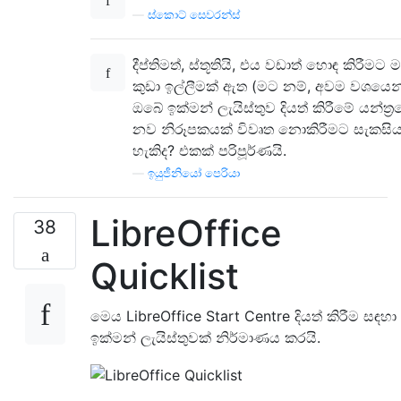
—
ස්කොට් සෙවරන්ස්
දීප්තිමත්, ස්තූතියි, එය වඩාත් හොඳ කිරීමට 
කුඩා ඉල්ලීමක් ඇත (මට නම්, අවම වශයෙන්
ඔබේ ඉක්මන් ලැයිස්තුව දියත් කිරීමේ යන්ත්‍
නව නිරූපකයක් විවෘත නොකිරීමට සැකසි
හැකිද? එකක් පරිපූර්ණයි.
—
ඉයුජීනියෝ පෙරියා
LibreOffice
38
Quicklist
මෙය LibreOffice Start Centre දියත් කිරීම සඳහා
ඉක්මන් ලැයිස්තුවක් නිර්මාණය කරයි.