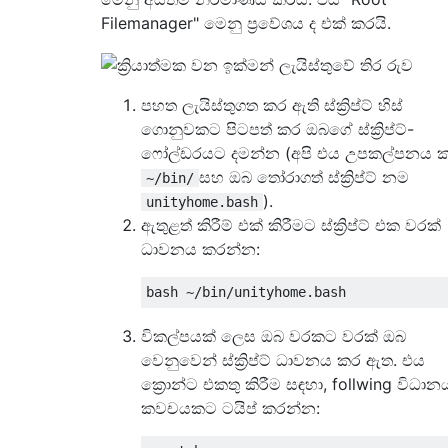
Filemanager" මෙනු ප්‍රවේශය ද එක් කරයි.
පහත ලැයිස්තුගත කර ඇති ස්ක්‍රිප්ට් හිස්
ගොනුවකට පිටපත් කර ඔබගේ ස්ක්‍රිප්ට්-
ෆෝල්ඩරයට දමන්න (අපි එය උපකල්පනය ක
සහ ඔබ තෝරාගත් ස්ක්‍රිප්ට් නම
~/bin/
).
unityhome.bash
ඇතුළත් කිරීම් එක් කිරීමට ස්ක්‍රිප්ට් එක වරක්
ධාවනය කරන්න:
විකල්පයක් ලෙස ඔබ වරකට වරක් ඔබ
වෙනුවෙන් ස්ක්‍රිප්ට් ධාවනය කර ඇත. එය
ක්‍රොන්ට එකතු කිරීම සඳහා, follwing විධාන
කවචයකට ටයිප් කරන්න: