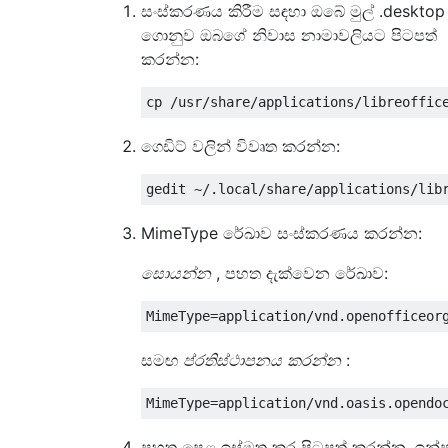
සංස්කරණය කිරීම සඳහා ඔබේ මුල් .desktop
ගොනුව ඔබගේ නිවාස නාමාවලියට පිටපත්
කරන්න:
ගෙඩිට් වලින් විවෘත කරන්න:
MimeType රේඛාව සංස්කරණය කරන්න:
සොයන්න
, පහත දැක්වෙන රේඛාව:
සමඟ
ප්රතිස්ථාපනය කරන්න
:
පහත පෙළ ඉස්මතු කර පිටපත් කරන්න, ඉන්ප