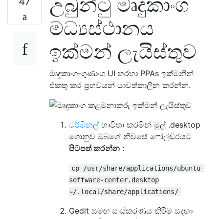
උබුන්ටු මෘදුකාංග
47
මධ්‍යස්ථානය
ඉක්මන් ලැයිස්තුව
මෘදුකාංග-ගුණාංග UI හරහා PPAs ඉක්මනින්
එකතු කර ප්‍රභවයන් යාවත්කාලීන කරන්න.
ටර්මිනල්
භාවිතා කරමින් මුල් .desktop
ගොනුව ඔබගේ නිවසේ ෆෝල්ඩරයට
පිටපත් කරන්න
:
cp /usr/share/applications/ubuntu-
software-center.desktop
~/.local/share/applications/
Gedit සමඟ සංස්කරණය කිරීම සඳහා