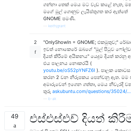
ගන්නා තෙක් මෙය මට වැඩ කළේ නැත, මන
මගේ මුල් ගොනුව ලැයිස්තුගත කර ඇත්තේ
GNOME පමණි.
—
keithjgrant
2
"OnlyShowIn = GNOME; එකමුතුව;" රේඛ
ඉවත් නොකෙරේ ඔබගේ "මුල් පිටුව ෆෝල්
දියත් කිරීමේ අයිකනය" යෙදුම දියත් කරනු 
එය පාලනය නොකරයි (
youtu.be/oS52pYNFZ6I
). පාලක කොටස
කරන 2 වන නිරූපකය පෙන්වනු ඇත. මම
අමාරුවෙන් ඉගෙන ගත්තා, මෙය නිවැරදි ව
තුරු
askubuntu.com/questions/35024/…
—
b-ak
එස්එස්එච් දියත් කිරී
49