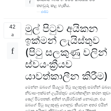
තහවුරු කළ හැකිය.
—
ජාර්ට්
මුල් පිටුව අයිකන
42
ඉක්මන් ලැයිස්තුව
(පිටු සලකුණු වලින්
ස්වයංක්‍රීයව
යාවත්කාලීන කිරීම)
මෙන්න ඔබගේ සියලුම පිටු සලකුණු සමඟින් ඔබ
නිවාස-ඉක්මන් ලැයිස්තුව යාවත්කාලීන කරන කුඩා
ෂෙල් පිටපතක්. අතින් හැසිරවීමක් නොමැත. එය
ඔබගේ පිටු සලකුණු ගොනුව කියවන අතර එයින්
මෙනු අයිතම නිර්මාණය කරයි. එය "Root