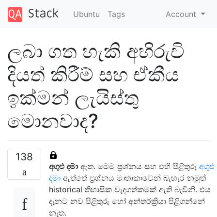
Ubuntu
Tags
Account
ලබා ගත හැකි අභිරුචි
දියත් කිරීම් සහ ඒකීය
ඉක්මන් ලැයිස්තු
මොනවාද?
138
අගුළු දමා
ඇත. මෙම ප්‍රශ්නය සහ එහි පිළිතුරු
අගුළු
දමා
ඇත්තේ ප්‍රශ්නය මාතෘකාවෙන් බැහැර නමුත්
historical තිහාසික වැදගත්කමක් ඇති බැවිනි. එය
දැනට නව පිළිතුරු හෝ අන්තර්ක්‍රියා පිළිගන්නේ
නැත.