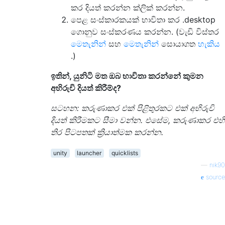
කර දියත් කරන්න ක්ලික් කරන්න.
පෙළ සංස්කාරකයක් භාවිතා කර .desktop
ගොනුව සංස්කරණය කරන්න. (වැඩි විස්තර
මෙතැනින්
සහ
මෙතැනින්
සොයාගත
හැකිය
.)
ඉතින්, යුනිටි මත ඔබ භාවිතා කරන්නේ කුමන
අභිරුචි දියත් කිරීම්ද?
සටහන: කරුණාකර එක් පිළිතුරකට එක් අභිරුචි
දියත් කිරීමකට සීමා වන්න. එසේම, කරුණාකර එහි
තිර පිටපතක් ක්‍රියාත්මක කරන්න.
unity
launcher
quicklists
—
nik90
source