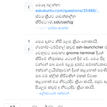
මෙයද බලන්න:
askubuntu.com/questions/35488/…
ස්වයංක්‍රීයව යාවත්කාලීන
කිරීමට
~/.ssh/config
—
con-f-භාවිතා කරන්න
1
මෙය දැනට නිසි ලෙස ක්‍රියා නොකරයි.
ග්නෝම්-ටර්මිනල් කවුළු ssh-launchcher 
වෙනුවට සාමාන්‍ය gnome-terminal දියත්
කිරීමේ නිරූපකය යටතේ දිස් වේ. මෙය සිදු
වන්නේ ඔබ ඔබේ පළමු දුරස්ථ සම්බන්ධතා
ඉක්මන් ලැයිස්තුවෙන් දියත් කළහොත් පමණි
ඔබ වම් ක්ලික් කිරීමකින් එකක් විවෘත
කළහොත් එය නිවැරදිව ක්‍රියා කරයි, පසුව ඇ
සියලුම කවුළු ද නිවැරදිව ක්‍රියා කරයි.
—
ඇලිස්ටෙයාර් බක්ස්ටන්