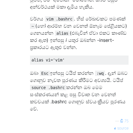
අන්වර්ථයක් මකා දැමිය හැකිය.
වර්ගය
. හිස් රේඛාවකට පමණක්
vim .bashrc
(හෝ ආරම්භ වන වෙනත් ඕනෑම පේළියකට)
~
ගෙනයන්න
(එබැවින් ඒවා එකට කාණ්ඩ
alias
කර ඇත) ඉන්පසු
i
යතුර ඔබන්න -insert-
ප්‍රකාරයට ඇතුළු වන්න.
ඔබා
ඉන්පසු ටයිප් කරන්න
. දැන් ඔබට
Esc
:wq
ගොනුව නැවත පූරණය කිරීමට අවශ්‍යයි. ටයිප්
කරන්න ඔබ මෙම
source .bashrc
සංස්කරණයන් කළ පසු විවෘත වන වෙනත්
කවචයක් .bashrc ගොනුව ස්වයංක්‍රීයව පූරණය
වේ.
—
ඩී 75
source