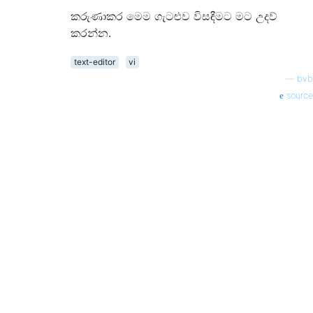
කරුණාකර මෙම ගැටළුව විසඳීමට මට උදව්
කරන්න.
text-editor
vi
—
bvb
source