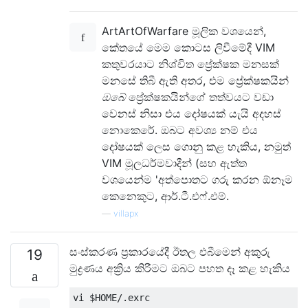
ArtArtOfWarfare මූලික වශයෙන්,
කේතයේ මෙම කොටස ලිවීමේදී VIM
කතුවරයාට නිශ්චිත ප්‍රේක්ෂක මනසක්
මනසේ තිබී ඇති අතර, එම ප්‍රේක්ෂකයින්
ඔබේ
ප්‍රේක්ෂකයින්ගේ තත්වයට වඩා
වෙනස් නිසා එය දෝෂයක් යැයි අදහස්
නොකෙරේ. ඔබට අවශ්‍ය නම් එය
දෝෂයක් ලෙස ගොනු කළ හැකිය, නමුත්
VIM මූලධර්මවාදීන් (සහ ඇත්ත
වශයෙන්ම 'අත්පොතට ගරු කරන ඕනෑම
කෙනෙකුට, ආර්.ටී.එෆ්.එම්.
—
villapx
සංස්කරණ ප්‍රකාරයේදී ඊතල එබීමෙන් අකුරු
19
මුද්‍රණය අක්‍රිය කිරීමට ඔබට පහත දෑ කළ හැකිය