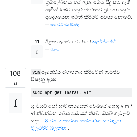
ක්‍රමලේඛනය කර ඇත. මෙය සිදු කර ඇති
බැවින් ඔබට යතුරුපුවරුවේ ප්‍රධාන යතුරු
ප්‍රදේශයෙන් ගමන් කිරීමට අවශ්‍ය නොවේ.
—
ගෞරව් මන්චන්ද
11
ඊළඟ ගැටළුව වන්නේ
බැක්ස්පේස්
—
daVe
පැකේජය ස්ථාපනය කිරීමෙන් ගැටළුව
108
vim
විසඳනු ඇත:
යූ ටියුබ් හෝ සාමාන්‍යයෙන් වෙබයේ හොඳ vim /
vi නිබන්ධන බොහොමයක් තිබේ. ඔබේ ගැටලුව
සඳහා,
8 වන අත්‍යවශ්‍ය සංස්කාරක සංචාලන
මූලධර්ම බලන්න
.