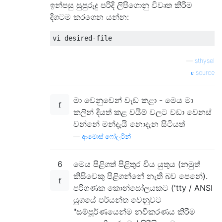
ඉන්පසු සුපුරුදු පරිදි ලිපිගොනු විවෘත කිරීම
දිගටම කරගෙන යන්න:
—
sthysel
source
මා වෙනුවෙන් වැඩ කළා - මෙය මා
කලින් දියත් කළ වයිම් වලට වඩා වෙනස්
වන්නේ මන්දැයි නොදැන සිටියත්
—
ආමොස් ෆෝලරින්
6
මෙය පිළිගත් පිළිතුර විය යුතුය (නමුත්
කිසිවෙකු පිළිගන්නේ නැති බව පෙනේ).
පරිගණක කොන්සෝලයකට ('tty / ANSI
යුගයේ පර්යන්ත වෙනුවට
"සම්පූර්ණයෙන්ම නවීකරණය කිරීම