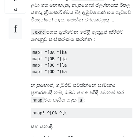
ලබා ගත නොහැක, නැතහොත් ප්ලගිනයක් ඊතල
යතුරු ක්‍රියාකාරිත්වය බිඳ දැමුවහොත් එය ගැටළුව
විසඳන්නේ නැත. මෙන්න වැඩකටයුතු ...
පහත දැක්වෙන පේළි ඇතුළත් කිරීමට
.exrc
ගොනුව සංස්කරණය කරන්න :
map! ^[OA ^[ka

map! ^[OB ^[ja

map! ^[OC ^[la

නැතහොත්, ගැටළුව පවතින්නේ සාමාන්‍ය
ප්‍රකාරයේදී නම්, ඔබට පහත පරිදි වෙනස් කර
මඟ හැරිය හැක
:
nmap
a
සහ යනාදි.