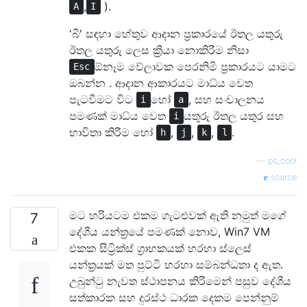
,
).
A
I
'බී' සඳහා හේතුව ආදාන ප්‍රකාරයේ ඊතල යතුරු
ඊතල යතුරු ලෙස ක්‍රියා නොකිරීම නිසා
ඕනෑම වේලාවක පෙරනිමි ප්‍රකාරයට යාමට
Esc
ඔබන්න . ආදාන ආකාරයට මාධ්ය වෙත
පැටවීමට විට
හෝ
, සහ සංචාලනය
i
a
පමණක් මාධ්ය වෙත
යතුරු ඊතල යතුර සහ
i
භාවිතා කිරීම හෝ
,
,
,
.
h
j
k
l
—
ps_cool
source
මට හරියටම එකම ගැටළුවක් ඇති නමුත් මගේ
7
දේශීය යන්ත්‍රයේ පමණක් නොව, Win7 VM
එකක සිට්‍රික්ස් ග්‍රාහකයක් හරහා ස්ලෙස්
යන්ත්‍රයක් මත පුට්ටි හරහා සම්බන්ධතා ද ඇත.
උබුන්ටු නැවත ස්ථාපනය කිරීමෙන් පසුව දේශීය
සත්කාරක සහ දුරස්ථ ධාරක දෙකම පෙන්නුම්