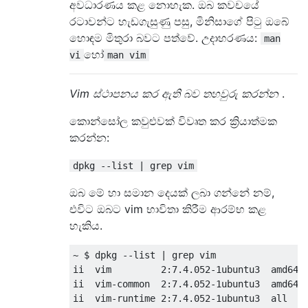
අවධාරණය කළ නොහැක. ඔබ කවචයේ
රටාවන්ට හැඩගැසුණු පසු, මිනිසාගේ පිටු ඔබේ
හොඳම මිතුරා බවට පත්වේ. උදාහරණය:
man
හෝ
vi
man vim
Vim ස්ථාපනය කර ඇති බව තහවුරු කරන්න
.
කොන්සෝල කවුළුවක් විවෘත කර ක්‍රියාත්මක
කරන්න:
dpkg --list | grep vim
ඔබ මේ හා සමාන දෙයක් ලබා ගන්නේ නම්,
එවිට ඔබට vim භාවිතා කිරීම ආරම්භ කළ
හැකිය.
~ $ dpkg --list | grep vim

ii  vim         2:7.4.052-1ubuntu3  amd64  
ii  vim-common  2:7.4.052-1ubuntu3  amd64  
ii  vim-runtime 2:7.4.052-1ubuntu3  all    