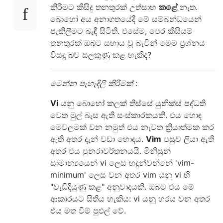
කිරීමට කිසිදු තනතුරක් උත්සාහ
කළේ
නැත.
බොහෝ අය අනාගතයේදී මේ සම්බන්ධයෙන්
පැකිලීමට බැඳී සිටිති. එසේම, පෙර කිසියම්
තනතුරක් ඔබට සහාය වූ බැවින් මෙම ප්‍රශ්නය
විසඳූ බව සලකුණු කළ හැකිද?
මෙන්න පැහැදිලි කිරීමක්
:
Vi
යනු බොහෝ කලක් තිස්සේ යුනික්ස් පද්ධති
වෙත මුල් බැස ඇති සංස්කාරකයකි. එය හොඳ
මෙවලමක් වන නමුත් එය නැවත ක්‍රියාත්මක කර
ඇති අතර දැන් වඩා හොඳය.
Vim
පසුව ලියා ඇති
අතර එය පුනරාවර්තනයයි. මිනිසුන්
සාමාන්‍යයෙන් vi ලෙස හඳුන්වන්නේ 'vim-
minimum' ලෙස වන අතර vim යනු vi හි
"වැඩිදියුණු කළ" අනුවාදයකි. ඔබට එය මේ
ආකාරයට සිතිය හැකිය: vi යනු හරය වන අතර
එය මත විම් පුළුල් වේ.