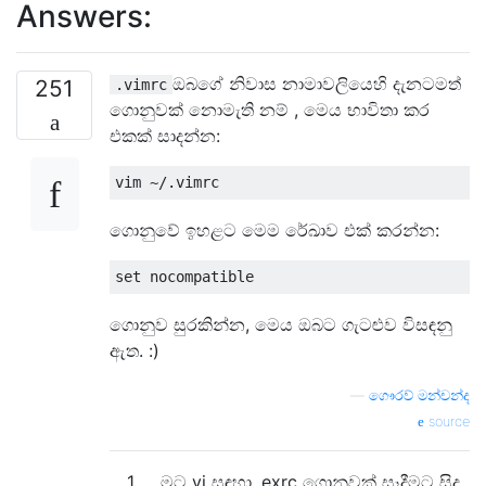
Answers:
ඔබගේ නිවාස නාමාවලියෙහි දැනටමත්
251
.vimrc
ගොනුවක් නොමැති නම් , මෙය භාවිතා කර
එකක් සාදන්න:
ගොනුවේ ඉහළට මෙම රේඛාව එක් කරන්න:
ගොනුව සුරකින්න, මෙය ඔබට ගැටළුව විසඳනු
ඇත. :)
—
ගෞරව් මන්චන්ද
source
1
මට vi සඳහා .exrc ගොනුවක් සෑදීමට සිදු