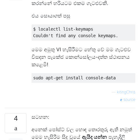
කරන්නේ හරියටම එකම ගැටළුවකි.
එය සොයාගත් පසු
$ localectl list-keymaps 

මෙම අමුතු VI හැසිරීමට හේතු වේ මම ගැටළුව
විසඳන පැකේජ කොන්සෝලය-දත්ත ස්ථාපනය
කළෙමි!
—
kitingChris
source
සටහන:
4
අනෙක් පෝස්ට් වල හොඳ තොරතුරු ඇති නමුත්
මෙම හැසිරීම සිදු වූයේ
ඇයිද යන්න
පැහැදිලි