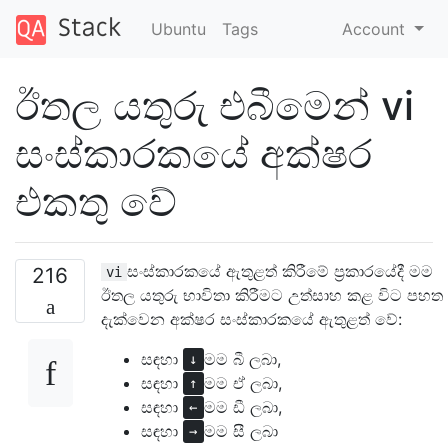
Ubuntu
Tags
Account
ඊතල යතුරු එබීමෙන් vi
සංස්කාරකයේ අක්ෂර
එකතු වේ
සංස්කාරකයේ ඇතුළත් කිරීමේ ප්‍රකාරයේදී මම
216
vi
ඊතල යතුරු භාවිතා කිරීමට උත්සාහ කළ විට පහත
දැක්වෙන අක්ෂර සංස්කාරකයේ ඇතුළත් වේ:
සඳහා
මම බී ලබා,
↓
සඳහා
මම ඒ ලබා,
↑
සඳහා
මම ඩී ලබා,
←
සඳහා
මම සී ලබා
→