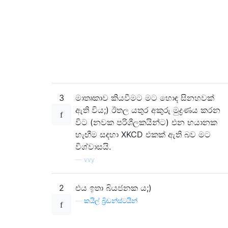
3
මාතෘකාව කියවීමට මට හොඳ සිනහවක්
ඇති විය;) ඊතල යතුර අකුරු මුද්‍රණය කරන
විට (නවක පරිශීලකයින්ට) එන භයානක
හැඟීම සඳහා XKCD එකක් ඇති බව මට
විශ්වාසයි.
—
vvy
2
එය ඉතා බියජනක ය;)
—
කයිල් බ්‍රිඩන්ස්ටයින්