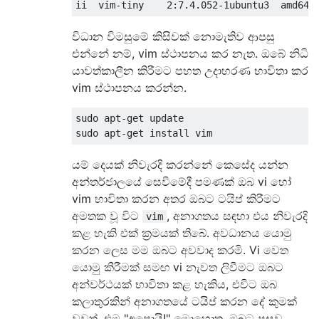
විධාන විමසුමේ කිසිවක් නොමැතිව ආපසු
එන්නේ නම්, vim ස්ථාපනය කර නැත. ඔබේ නිධි
යාවත්කාලීන කිරීමට පහත උදාහරණ භාවිතා කර
vim ස්ථාපනය කරන්න.
sudo apt-get update

යම් දෙයක් නිවැරදි කරන්නේ කෙසේද යන්න
අන්තර්ජාලයේ සෙවීමේදී පමණක් ඔබ vi හෝ
vim භාවිතා කරන අතර ඔබට ටයිප් කිරීමට
අමතක වූ විට
, අනාගතය සඳහා එය නිවැරදි
vim
කළ හැකි එක් ක්‍රමයක් තිබේ. අවධානය යොමු
කරන ලෙස මම ඔබට අවවාද කරමි. Vi වෙත
යොමු කිරීමක් සමඟ vi නැවත ලිවීමට ඔබට
අන්වර්ථයක් භාවිතා කළ හැකිය, එවිට ඔබ
කලාතුරකින් අනාගතයේ ටයිප් කරන දේ කුමක්
වුවත්, එම "අපොයි!" මොහොත. ඔබට පසුව