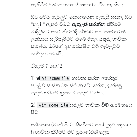
හැසිරීම ඔබ සොයාගත් ආකාරය විය හැකිය
:
ඔබ මෙම ගැටලුව සොයාගෙන ඇතැයි සඳහා, ඔබ
"තද
i
" ඇතුළු වීමට
ඇතුලත් කරන්න
කිරීමේ
මාදිලියට අතර නිවැරදි රේඛාව සහ සංස්කරණ
ලක්ෂ්‍යය සැරිසැරීමට ඔබේ ඊතල යතුරු භාවිතා
කළේය. ඔබගේ අනපේක්ෂිත වර්‍ග ගැටලුවට
හේතුව මෙයයි.
විසඳුම 1 හෝ 2
1)
vi
භාවිතා කරන අතරතුර ,
vi someFile
පළමුව සංස්කරණ ස්ථානයට යන්න, ඉන්පසු
ඇතුළු කිරීමේ ක්‍රමයට ඇතුළු වන්න.
2)
සරලව භාවිතා
විම්
ආරම්භයේ
vim someFile
සිට.
අත්පොත (මෑන් පිටු) කියවීමට හෝ උදව් සඳහා -
h භාවිතා කිරීමට මට ප්‍රමාණවත් ලෙස