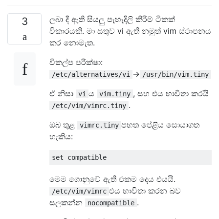
ලබා දී ඇති සියලු පැහැදිලි කිරීම් ටිකක්
3
විකාරයකි. මා සතුව vi ඇති නමුත් vim ස්ථාපනය
කර නොමැත.
විකල්ප පරීක්ෂා:
→
/etc/alternatives/vi
/usr/bin/vim.tiny
ඒ නිසා
ය
, සහ එය භාවිතා කරයි
vi
vim.tiny
.
/etc/vim/vimrc.tiny
ඔබ තුළ
පහත පේළිය සොයාගත
vimrc.tiny
හැකිය:
මෙම ගොනුවේ ඇති එකම දෙය එයයි.
එය භාවිතා කරන බව
/etc/vim/vimrc
සලකන්න
.
nocompatible