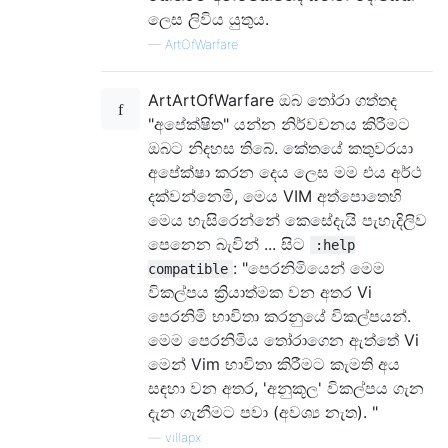
ලෙස ලිවිය යුතුය.
—
ArtOfWarfare
ArtArtOfWarfare ඔබ තෝරා ගත්තද
"අපේක්ෂිත" යන්න නිර්වචනය කිරීමට
ඔබට නිදහස තිබේ. කේතයේ කතුවරයා
අපේක්ෂා කරන දෙය ලෙස මම එය අර්ථ
දක්වන්නෙමි, මෙය VIM අත්පොතෙහි
මෙය හැසිරෙන්නේ කෙසේදැයි පැහැදිලිව
පෙනෙන බැවින් ... සිට
:help
: "පෙරනිමියෙන් මෙම
compatible
විකල්පය ක්‍රියාත්මක වන අතර Vi
පෙරනිමි භාවිතා කරනුයේ විකල්පයන්.
මෙම පෙරනිමිය තෝරාගෙන ඇත්තේ Vi
මෙන් Vim භාවිතා කිරීමට කැමති අය
සඳහා වන අතර, 'අනුකූල' විකල්පය ගැන
දැන ගැනීමට පවා (අවශ්‍ය නැත). "
—
villapx