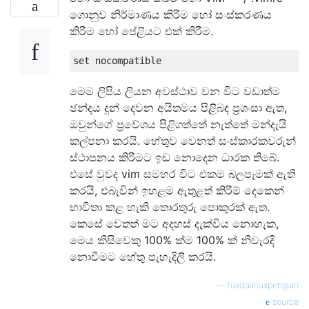
ගොනුව නිර්මාණය කිරීම හෝ සංස්කරණය
කිරීම හෝ පේළියට එක් කිරීම.
මෙම ලිපිය ලියන අවස්ථාව වන විට වඩාත්ම
ඡන්දය දුන් දෙවන අයිතමය පිළිබඳ ප්‍රශංසා ඇත,
ඔවුන්ගේ ප්‍රවේශය පිළිගත්තේ නැත්තේ මන්දැයි
කල්පනා කරයි. හේතුව වෙනත් සංස්කාරකවරුන්
ස්ථාපනය කිරීමට ඉඩ නොදෙන ධාරක තිබේ.
එසේ වුවද vim සමහර විට එකම බලපෑමක් ඇති
කරයි, එබැවින් ඉහළම ඇතුළත් කිරීම් දෙකෙන්
භාවිතා කළ හැකි තොරතුරු පොකුරක් ඇත.
කෙසේ වෙතත් මට අදහස් දැක්විය නොහැක,
මෙය කිසිවෙකු 100% ක්ම 100% ක් නිවැරදි
නොවීමට හේතු පැහැදිලි කරයි.
—
tuxdalinuxpenguin
source