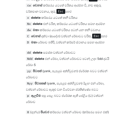
වෙනස්
කර්සරය යටතේ චරිතය ආරම්භ වී, නව අකුරු
cw
වර්තමාන වචනය, තුරු
පහර
Esc
delete
කර්සරය යටතේ තනි චරිතය
x
delete
එන් චරිත, කර්සරය යටතේ චරිතය සමඟ ආරම්භ
Nx
මකා
කර්සරය යටතේ චරිතය පටන් යන තනි වචනය
dw
වෙනස්
දක්වා (ආදේශ) වත්මන් රේඛාවට චරිත,
පහර
C
Esc
මකා
රේඛාව ඉතිරි, වත්මන් කර්සර් ස්ථානය සමඟ ආරම්භ
D
delete
සමස්ත වත්මන් රේඛාවට
dd
delete
එන් රේඛා, වත්මන් රේඛාවට පටන්; උදා: 5dd දමයි
Ndd
රේඛා 5
පිටපත්
(yank, සැපයුම අත්හිටුවන) ප්රේරක බවට වත්මන්
yy
රේඛාවට
පිටපතක්
(yank, සැපයුම අත්හිටුවන) ඊළඟ එන් රේඛා,
Nyy
වත්මන් රේඛාවට ඇතුළු වන විවේචන ප්රතික්ෂේප බවට
ඇලවීම
පසු පෙළ බවට ප්රේරක ඇති පේළිය (ව) වත්මන්
p
රේඛාව
(ශුන්ය)
පියවර
කර්සරය වත්මන් රේඛාව (කර්සරය සමග එක්)
0