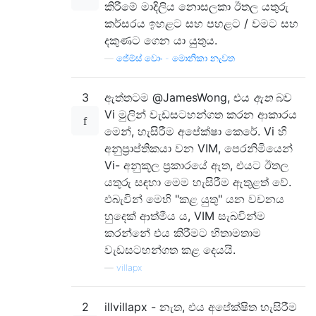
කිරීමේ මාදිලිය නොසලකා ඊතල යතුරු
කර්සරය ඉහළට සහ පහළට / වමට සහ
දකුණට ගෙන යා යුතුය.
—
ජේම්ස් වොං - මොනිකා නැවත
3
ඇත්තටම @JamesWong, එය
ඇත
බව
Vi මුලින් වැඩසටහන්ගත කරන ආකාරය
මෙන්, හැසිරීම අපේක්ෂා කෙරේ. Vi හි
අනුප්‍රාප්තිකයා වන VIM, පෙරනිමියෙන්
Vi- අනුකූල ප්‍රකාරයේ ඇත, එයට ඊතල
යතුරු සඳහා මෙම හැසිරීම ඇතුළත් වේ.
එබැවින් මෙහි "කළ යුතු" යන වචනය
හුදෙක් ආත්මීය ය, VIM සැබවින්ම
කරන්නේ එය කිරීමට හිතාමතාම
වැඩසටහන්ගත කළ දෙයයි.
—
villapx
2
illvillapx - නැත, එය අපේක්ෂිත හැසිරීම