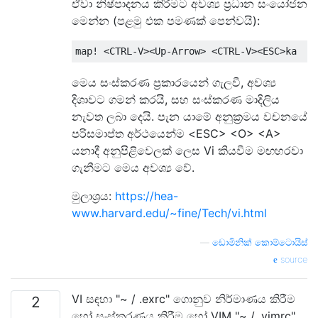
ඒවා නිෂ්පාදනය කිරීමට අවශ්‍ය ප්‍රධාන සංයෝජන
මෙන්න (පළමු එක පමණක් පෙන්වයි):
මෙය සංස්කරණ ප්‍රකාරයෙන් ගැලවී, අවශ්‍ය
දිශාවට ගමන් කරයි, සහ සංස්කරණ මාදිලිය
නැවත ලබා දෙයි. පැන යාමේ අනුක්‍රමය වචනයේ
පරිසමාප්ත අර්ථයෙන්ම <ESC> <O> <A>
යනාදී අනුපිළිවෙලක් ලෙස Vi කියවීම මඟහරවා
ගැනීමට මෙය අවශ්‍ය වේ.
මුලාශ්‍රය:
https://hea-
www.harvard.edu/~fine/Tech/vi.html
—
ඩොමිනික් කොම්ටොයිස්
source
VI සඳහා "~ / .exrc" ගොනුව නිර්මාණය කිරීම
2
හෝ සංස්කරණය කිරීම හෝ VIM "~ / .vimrc"