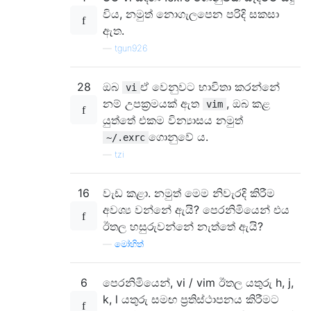
විය, නමුත් නොගැලපෙන පරිදි සකසා
ඇත.
—
tgun926
28
ඔබ
ඒ වෙනුවට භාවිතා කරන්නේ
vi
නම් උපක්‍රමයක් ඇත
, ඔබ කළ
vim
යුත්තේ එකම වින්‍යාසය නමුත්
ගොනුවේ ය.
~/.exrc
—
tzi
16
වැඩ කළා. නමුත් මෙම නිවැරදි කිරීම
අවශ්‍ය වන්නේ ඇයි? පෙරනිමියෙන් එය
ඊතල හසුරුවන්නේ නැත්තේ ඇයි?
—
මෝහිත්
6
පෙරනිමියෙන්, vi / vim ඊතල යතුරු h, j,
k, l යතුරු සමඟ ප්‍රතිස්ථාපනය කිරීමට