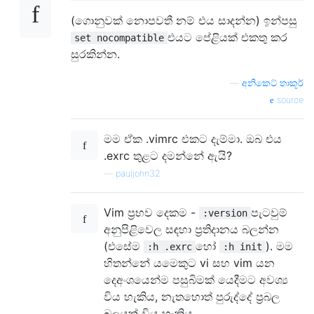
(ගොනුවක් නොපවතී නම් එය සාදන්න) ඉන්පසු
එයට පේළියක් එකතු කර
set nocompatible
සුරකින්න.
—
අනිකෙට් තාකූර්
source
මම ඒක .vimrc එකට දැම්මා. ඔබ එය
.exrc තුළට දමන්නේ ඇයි?
—
pauljohn32
Vim ප්‍රභව දෙකම -
පැටවුම්
:version
අනුපිළිවෙල සඳහා ප්‍රතිදානය බලන්න
(එසේම
හෝ
). මම
:h .exrc
:h init
හිතන්නේ යමෙකුට vi සහ vim යන
දෙඅංශයෙන්ම පසුබිමක් යෙදීමට අවශ්‍ය
විය හැකිය, නැතහොත් පුරුද්දේ ප්‍රබල
බලයක් විය හැකිය.