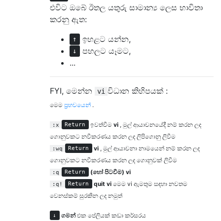
එවිට ඔබේ ඊතල යතුරු සාමාන්‍ය ලෙස භාවිතා
කරනු ඇත:
ඉහළට යන්න,
↑
පහලට යෑමට,
↓
...
FYI, මෙන්න
විධාන කිහිපයක් :
vi
මෙම
ප්‍රභවයෙන්
.
ඉවත්වීම
vi
, මුල් ආයාචනයේදී නම් කරන ලද
:x
Return
ගොනුවකට නවීකරණය කරන ලද ලිපිගොනු ලිවීම
vi
, මුල් ආයාචනා නාමයෙන් නම් කරන ලද
:wq
Return
ගොනුවකට නවීකරණය කරන ලද ගොනුවක් ලිවීම
(හෝ පිටවීම) vi
:q
Return
quit vi
මෙම vi ඇමතුම සඳහා නවතම
:q!
Return
වෙනස්කම් සුරකින ලද නමුත්
ගමන්
එක පේලියක් කඩා කර්සරය
↓