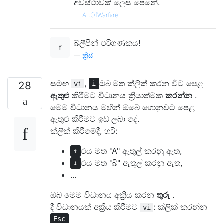
අවස්ථාවක් ලෙස පෙනේ.
—
ArtOfWarfare
බ්ලීපින් පරිගණකය!
—
ක්‍රිස්
සමඟ
,
ඔබ මත ක්ලික් කරන විට පෙළ
28
vi
i
ඇතුළු
කිරීමට විධානය ක්‍රියාත්මක
කරන්න
.
මෙම විධානය මඟින් ඔබේ ගොනුවට පෙළ
ඇතුළු කිරීමට ඉඩ ලබා දේ.
ක්ලික් කිරීමේදී, හරි:
එය මත "A" ඇතුල් කරනු ඇත,
↑
එය මත "බී" ඇතුල් කරනු ඇත,
↓
...
ඔබ මෙම විධානය අක්‍රිය කරන
තුරු
.
දී විධානයක් අක්‍රිය කිරීමට
: ක්ලික් කරන්න
vi
Esc