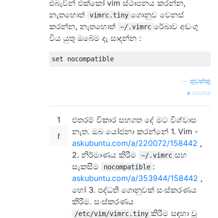
එබැවින් එක්කෝ vim ස්ථාපනය කරන්න,
නැතහොත්
ගොනුව වෙනස්
vimrc.tiny
කරන්න, නැතහොත්
රේඛාව අඩංගු
~/.vimrc
විය යුතු ඔබේම දෑ සාදන්න :
—
තුවක්කු
source
1
එතරම් විකාර සහගත දේ මට විශ්වාස
නැත. ඔබ යෝජනා කරන්නේ 1. Vim -
askubuntu.com/a/220072/158442
,
2. නිර්මාණය කිරීම
සහ
~/.vimrc
සැකසීම
:
nocompatible
askubuntu.com/a/353944/158442
,
හෝ 3. පද්ධති ගොනුවක් සංස්කරණය
කිරීම. සංස්කරණය
කිරීම සඳහා වූ
/etc/vim/vimrc.tiny