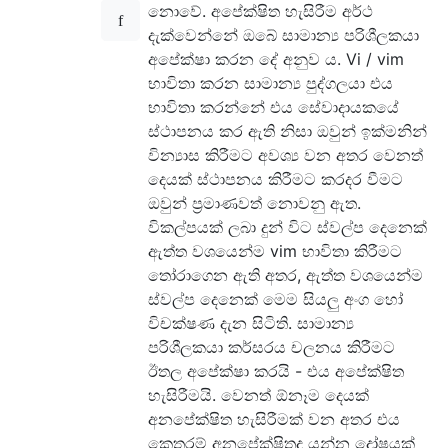
නොවේ. අපේක්ෂිත හැසිරීම අර්ථ
දැක්වෙන්නේ ඔබේ සාමාන්‍ය පරිශීලකයා
අපේක්ෂා කරන දේ අනුව ය. Vi / vim
භාවිතා කරන සාමාන්‍ය පුද්ගලයා එය
භාවිතා කරන්නේ එය සේවාදායකයේ
ස්ථාපනය කර ඇති නිසා ඔවුන් ඉක්මනින්
වින්‍යාස කිරීමට අවශ්‍ය වන අතර වෙනත්
දෙයක් ස්ථාපනය කිරීමට කරදර වීමට
ඔවුන් ප්‍රමාණවත් නොවනු ඇත.
විකල්පයක් ලබා දුන් විට ස්වල්ප දෙනෙක්
ඇත්ත වශයෙන්ම vim භාවිතා කිරීමට
තෝරාගෙන ඇති අතර, ඇත්ත වශයෙන්ම
ස්වල්ප දෙනෙක් මෙම සියලු අංග හෝ
විචක්ෂණ දැන සිටිති. සාමාන්‍ය
පරිශීලකයා කර්සරය චලනය කිරීමට
ඊතල අපේක්ෂා කරයි - එය අපේක්ෂිත
හැසිරීමයි. වෙනත් ඕනෑම දෙයක්
අනපේක්ෂිත හැසිරීමක් වන අතර එය
කෙතරම් අනපේක්ෂිතද යන්න දෝෂයක්