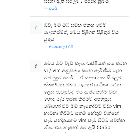
සඳහා ඇති සරලම / පිරිසිදු ක්‍රමය
—
එයයි
ඔව්, මම ඔබ සමඟ එකඟ වෙමි
ලොක්ස්මිත්, මෙය පිළිගත් පිළිතුර විය
යුතුය
—
නිකොලෝ එම්.
මෙය මට වැඩ කළා. රාස්පියන් එය කරන
vi / vim අනුවාදය සමඟ පැමිණීම ගැන
මම පුදුම වෙමි ... ඒ සඳහා වන සියලුම
නිබන්ධන ඔබට නැනෝ භාවිතා කරන
ලෙස පැවසුවද, එය ඇත්තෙන්ම වඩා
හොඳ යැයි තර්ක කිරීමට අපහසුය.
බොහෝ විට මම නැනෝවට වඩා vim
භාවිතා කිරීමට එකම හේතුව වන්නේ
සෑම යන්ත්‍රයකම vim සෑම විටම පවතින
නිසා එය නැනෝ වේ දැයි 50/50