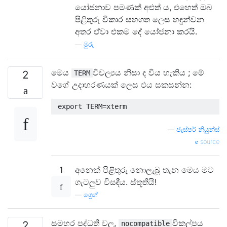
යෝජනාව පමණක් අළුත් ය, එහෙත් ඔබ
පිළිතුරු විකාර සහගත ලෙස හඳුන්වන
අතර ඒවා එකම දේ යෝජනා කරයි.
—
මුරු
මෙය
විචල්‍යය නිසා ද විය හැකිය ; මේ
2
TERM
වගේ උදාහරණයක් ලෙස එය සකසන්න:
—
ජැස්පර් නියුන්ස්
source
1
අනෙක් පිළිතුරු නොලැබූ තැන මෙය මට
ගැටලුව විසඳීය. ස්තූතියි!
—
ග්‍රෙග්
සමහර පද්ධති වල,
විකල්පය
2
nocompatible