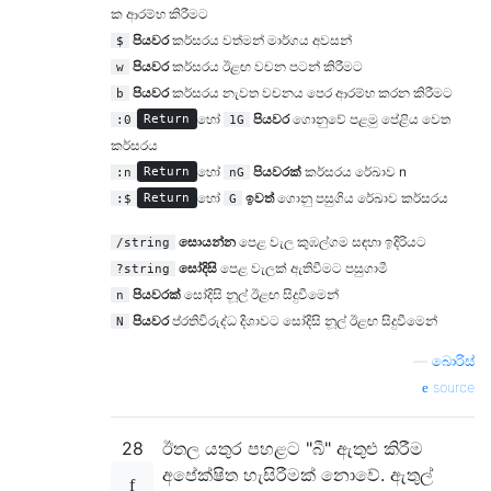
ක ආරම්භ කිරීමට
පියවර
කර්සරය වත්මන් මාර්ගය අවසන්
$
පියවර
කර්සරය ඊළඟ වචන පටන් කිරීමට
w
පියවර
කර්සරය නැවත වචනය පෙර ආරම්භ කරන කිරීමට
b
හෝ
පියවර
ගොනුවේ පළමු පේළිය වෙත
:0
Return
1G
කර්සරය
හෝ
පියවරක්
කර්සරය රේඛාව n
:n
Return
nG
හෝ
ඉවත්
ගොනු පසුගිය රේඛාව කර්සරය
:$
Return
G
සොයන්න
පෙළ වැල කුඹල්ගම සඳහා ඉදිරියට
/string
සෝදිසි
පෙළ වැලක් ඇතිවීමට පසුගාමී
?string
පියවරක්
සෝදිසි නූල් ඊළඟ සිදුවීමෙන්
n
පියවර
ප්රතිවිරුද්ධ දිශාවට සෝදිසි නූල් ඊළඟ සිදුවීමෙන්
N
—
බොරිස්
source
28
ඊතල යතුර පහළට "බී" ඇතුළු කිරීම
අපේක්ෂිත හැසිරීමක් නොවේ. ඇතුල්