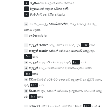
චලනය
එක පේලියක් දක්වා කර්සරය
↓
චලනය
එක් අකුරක චරිතය ඉතිරි
←
පියවර
හරි එක චරිත කර්සරය
→
ඔබ කළ සියල්ල
අහෝසි කරන්න
; සරල ටොගල් ඔබ කළ
u
ඕනෑම දෙයක්
නැවත
කරන්න
.
ඇතුලත් කරන්න
පෙළ කර්සරයට පෙර, තුරු
පහර
i
Esc
ඇතුලත් කරන්න
වත්මන් මාර්ගය ආරම්භයේදී පෙළ, තුරු
I
පහර
Esc
ඇතුලත්
පෙළ කර්සරයට පසුව, තුරු
පහර
a
Esc
ඇතුලත්
පෙළ වත්මන් මාර්ගය අවසානය දක්වා තෙක්
A
පහර
Esc
විවෘත
වත්මන් රේඛාවට පහත නව අනුකූලව හා දඩුවම් පෙළ,
o
තුරු
පහර
Esc
විවෘත
හා තුරු, වත්මන් මාර්ගයට ඉහළින් නව රේඛාවක් පෙළ
O
දමා
පහර
Esc
වෙනුවට
කර්සරය යටතේ තනි චරිතය (කිසිදු
අවශ්ය)
r
Esc