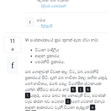
—
විලියම් රොබට්සන්
මෙය
—
පිළිතුරයි
Vi සංස්කාරකයේ ක්‍රම තුනක් ඇත: ඒවා නම්:
11
විධාන මාදිලිය
ආදාන ප්‍රකාරය
පෙරනිමි ප්‍රකාරය.
ඔබ ගොනුවක් විවෘත කළ විට, ඔබ පෙරනිමි
ප්‍රකාරයේ සිටී. දැන් ඔබ භාවිතා ඊතල සහිත යතුරු
හෝ භාවිතය, ඔබේ පෙළ විශේෂිත ස්ථානයක
යන්න කිරීමට අවශ්ය නම්
,
,
,
h
j
k
යතුරු. මෙය ඔබට තද නොමැති විට, පමණක්
l
වැඩ කරන බව සටහන
(හෝ වෙනත් ඕනෑම
i
ආදාන ආකාරයට වැනි විධාන ඇතුළත්
,
a