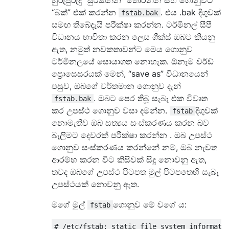
“බක්” එක් කරන්න
. එය .bak දිගුවක්
fstab.bak
සමඟ තිබේදැයි පරීක්ෂා කරන්න. ටර්මිනල් සීපී
විධානය භාවිතා කරන ලෙස ගීක්ස් ඔබට කියනු
ඇත, නමුත් නවකතාවන්ට මෙය ගොනුව
ටර්මිනලයේ සොයාගත නොහැක. ඕනෑම වර්ඩ්
ප්‍රොසෙසරයක් මෙන්, “save as” විධානයෙන්
පසුව, ඔබගේ වර්තමාන ගොනුව දැන්
. ඔබට පෙර තිබූ සැබෑ එක විවෘත
fstab.bak
කර උපස්ථ ගොනුව වසා දමන්න.
දිගුවක්
fstab
නොමැතිව ඔබ සත්‍යය සංස්කරණය කරන බව
බැලීමට දෙවරක් පරීක්ෂා කරන්න . ඔබ උපස්ථ
ගොනුව සංස්කරණය කරන්නේ නම්, ඔබ නැවත
ආරම්භ කරන විට කිසිවක් සිදු නොවනු ඇත,
තවද ඔබගේ උපස්ථ පිටපත මුල් පිටපතෙහි සැබෑ
උපස්ථයක් නොවනු ඇත.
මගේ මුල්
ගොනුව මේ වගේ ය:
fstab
# /etc/fstab: static file system informatio