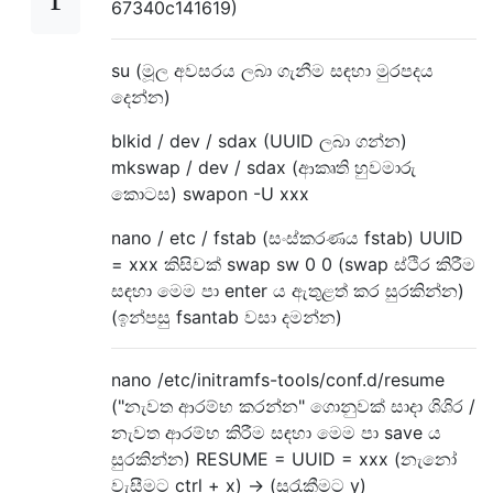
67340c141619)
su (මූල අවසරය ලබා ගැනීම සඳහා මුරපදය
දෙන්න)
blkid / dev / sdax (UUID ලබා ගන්න)
mkswap / dev / sdax (ආකෘති හුවමාරු
කොටස) swapon -U xxx
nano / etc / fstab (සංස්කරණය fstab) UUID
= xxx කිසිවක් swap sw 0 0 (swap ස්ථිර කිරීම
සඳහා මෙම පා enter ය ඇතුළත් කර සුරකින්න)
(ඉන්පසු fsantab වසා දමන්න)
nano /etc/initramfs-tools/conf.d/resume
("නැවත ආරම්භ කරන්න" ගොනුවක් සාදා ශිශිර /
නැවත ආරම්භ කිරීම සඳහා මෙම පා save ය
සුරකින්න) RESUME = UUID = xxx (නැනෝ
වැසීමට ctrl + x) -> (සුරැකීමට y)