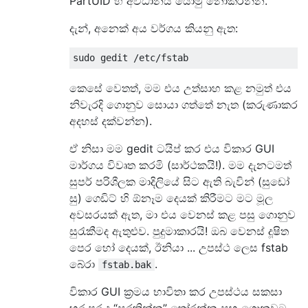
PartUID හි අවධානය යොමු නොකරන්න.
දැන්, අනෙක් අය වර්ගය කියනු ඇත:
කෙසේ වෙතත්, මම එය උත්සාහ කළ නමුත් එය
නිවැරදි ගොනුව සොයා ගත්තේ නැත (කරුණාකර
අදහස් දක්වන්න).
ඒ නිසා මම gedit ටයිප් කර එය විකාර GUI
මාර්ගය විවෘත කරමි (සාර්ථකයි!). මම දැනටමත්
සුපර් පරිශීලක මාදිලියේ සිට ඇති බැවින් (සුඩෝ
සු) ගෙඩිට් හි ඕනෑම දෙයක් කිරීමට මට මූල
අවසරයක් ඇත, මා එය වෙනස් කළ පසු ගොනුව
සුරැකීමද ඇතුළුව. පුදුමාකාරයි! ඔබ වෙනස් දූෂිත
පෙර හෝ දෙයක්, ඊනියා ... උපස්ථ ලෙස fstab
බේරා
.
fstab.bak
විකාර GUI ක්‍රමය භාවිතා කර උපස්ථය සකසා
හුරුපුරුදු “සුරකින්න” තෝරන්න සහ ගොනුවට