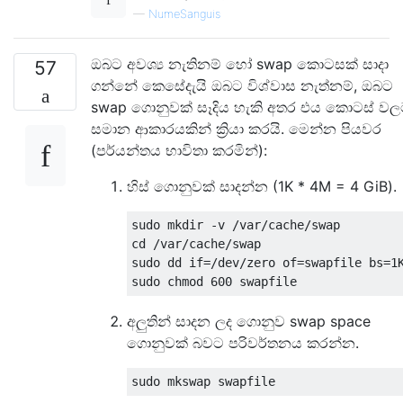
—
NumeSanguis
ඔබට අවශ්‍ය නැතිනම් හෝ swap කොටසක් සාදා
57
ගන්නේ කෙසේදැයි ඔබට විශ්වාස නැත්නම්, ඔබට
swap ගොනුවක් සෑදිය හැකි අතර එය කොටස් ව
සමාන ආකාරයකින් ක්‍රියා කරයි. මෙන්න පියවර
(පර්යන්තය භාවිතා කරමින්):
හිස් ගොනුවක් සාදන්න (1K * 4M = 4 GiB).
sudo mkdir -v /var/cache/swap

cd /var/cache/swap

sudo dd if=/dev/zero of=swapfile bs=1K
අලුතින් සාදන ලද ගොනුව swap space
ගොනුවක් බවට පරිවර්තනය කරන්න.