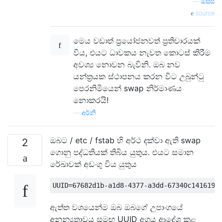
—
ඔසිස්
source
මෙය වඩාත් ප්‍රයෝජනවත් ප්‍රතිචාරයක්
විය, එයට ධාවකය නැවත කොටස් කිරීම
අවශ්‍ය නොවන බැවිනි. ඔබ නව
යන්ත්‍රයක ස්ථාපනය කරන විට උබුන්ටු
පෙරනිමියෙන් swap නිර්මාණය
නොකරයි!
—
අර්නි
ඔබට / etc / fstab හි අර්ථ දක්වා ඇති swap
2
ගොනු පද්ධතියක් තිබිය යුතුය. එයට සමාන
රේඛාවක් අඩංගු විය යුතුය
ඇත්ත වශයෙන්ම ඔබ ඔබගේ උපාංගයේ
අනන්‍යතාවය සමඟ UUID අගය ආදේශ කළ