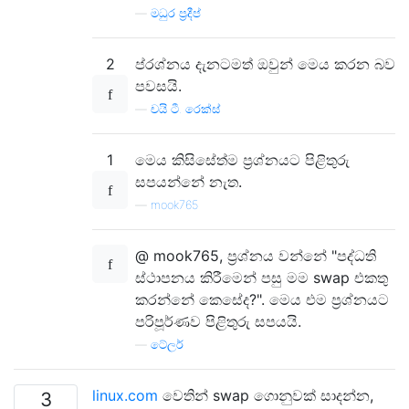
—
මධුර ප්‍රදීප්
2
ප්රශ්නය දැනටමත් ඔවුන් මෙය කරන බව
පවසයි.
—
චයි ටී. රෙක්ස්
1
මෙය කිසිසේත්ම ප්‍රශ්නයට පිළිතුරු
සපයන්නේ නැත.
—
mook765
@ mook765, ප්‍රශ්නය වන්නේ "පද්ධති
ස්ථාපනය කිරීමෙන් පසු මම swap එකතු
කරන්නේ කෙසේද?". මෙය එම ප්‍රශ්නයට
පරිපූර්ණව පිළිතුරු සපයයි.
—
ටේලර්
linux.com
වෙතින් swap ගොනුවක් සාදන්න,
3