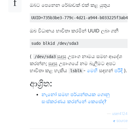
ඔබට පෙනෙන රේඛාවක් එක් කළ යුතුය
ඔබ විධානය භාවිතා කරමින් UUID ලබා ගනී
(
සුදුසු උපාංග නාමය සමඟ ආදේශ
/dev/sda3
කරන්න; සුදුසු උපාංගයේ නම බැලීමට අපට
භාවිතා කළ හැකිය
-
මෙහි
සඳහන්
පරිදි
).
lsblk
ආශ්‍රිත:
නැනෝ සමඟ පර්යන්තයක ගොනු
සංස්කරණය කරන්නේ කෙසේද?
—
user4124
source