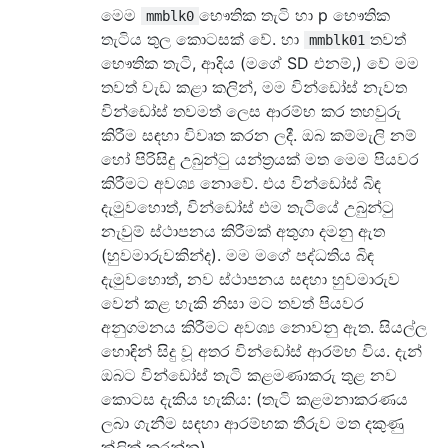
මෙම
භෞතික තැටි හා p භෞතික
mmblk0
තැටිය තුල කොටසක් වේ. හා
තවත්
mmblk01
භෞතික තැටි, ආදිය (මගේ SD එනම්,) වේ මම
තවත් වැඩ කළා කලින්, මම වින්ඩෝස් නැවත
වින්ඩෝස් තවමත් ලෙස ආරම්භ කර තහවුරු
කිරීම සඳහා විවෘත කරන ලදී. ඔබ කම්මැලි නම්
හෝ පිරිසිදු උබුන්ටු යන්ත්‍රයක් මත මෙම පියවර
කිරීමට අවශ්‍ය නොවේ. එය වින්ඩෝස් බිඳ
දැමුවහොත්, වින්ඩෝස් එම තැටියේ උබුන්ටු
නැවුම් ස්ථාපනය කිරීමක් අතුගා දමනු ඇත
(හුවමාරුවකින්ද). මම මගේ පද්ධතිය බිඳ
දැමුවහොත්, නව ස්ථාපනය සඳහා හුවමාරුව
වෙන් කළ හැකි නිසා මට තවත් පියවර
අනුගමනය කිරීමට අවශ්‍ය නොවනු ඇත. සියල්ල
හොඳින් සිදු වූ අතර වින්ඩෝස් ආරම්භ විය. දැන්
ඔබට වින්ඩෝස් තැටි කළමණාකරු තුළ නව
කොටස දැකිය හැකිය: (තැටි කළමනාකරණය
ලබා ගැනීම සඳහා ආරම්භක තීරුව මත දකුණු
ක්ලික් කරන්න)