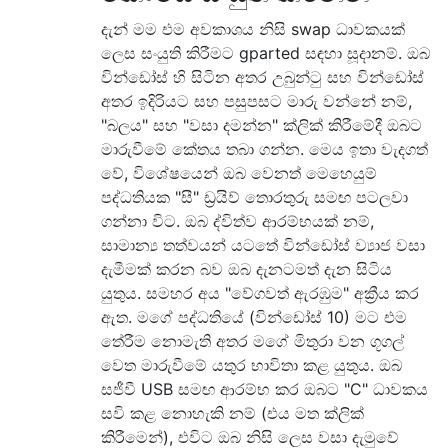
දැන් මම එම අවකාශය නිසි swap ධාවකයක්
ලෙස සංයුති කිරීමට gparted සඳහා සූදානම්. ඔබ
වින්ඩෝස් හි සිටින අතර උබුන්ටු සහ වින්ඩෝස්
අතර ඉදිරියට සහ පසුපසට මාරු වන්නේ නම්,
"බලය" සහ "වසා දමන්න" ක්ලික් කිරීමේදී ඔබට
මාරුවීමේ කේතය තබා ගන්න. මෙය ඉතා වැදගත්
වේ, විශේෂයෙන් ඔබ වෙනත් මෙහෙයුම්
පද්ධතියක "සී" ඩ්‍රයිව් තොරතුරු සමඟ පටලවා
ගන්නා විට. ඔබ ද්විත්ව ආරම්භයක් නම්,
සාමාන්‍ය තත්වයන් යටතේ වින්ඩෝස් ව්‍යාජ වසා
දැමීමක් කරන බව ඔබ දැනටමත් දැන සිටිය
යුතුය. සමහර අය "වේගවත් ඇරඹුම" අක්‍රීය කර
ඇත. මගේ පද්ධතියේ (වින්ඩෝස් 10) මට එම
තේරීම නොමැති අතර මගේ මිතුරා වන ගූගල්
වෙත මාරුවීමේ යතුර භාවිතා කළ යුතුය. ඔබ
සජීවී USB සමඟ ආරම්භ කර ඔබට "C" ධාවකය
සවි කළ නොහැකි නම් (එය මත ක්ලික්
කිරීමෙන්), එවිට ඔබ නිසි ලෙස වසා දැමුවේ