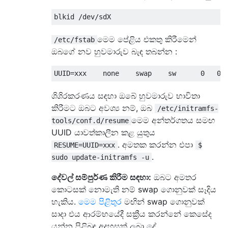
මෙම පේළිය එකතු කිරීමෙන්
/etc/fstab
ඔබගේ නව හුවමාරුව බැඳ තබන්න :
ශිශිරකරණය සඳහා ඔබේ හුවමාරුව භාවිතා
කිරීමට ඔබට අවශ්‍ය නම්, ඔබ
/etc/initramfs-
මෙම අන්තර්ගතය සමඟ
tools/conf.d/resume
UUID යාවත්කාලීන කළ යුතුය
. අමතක කරන්න එපා
RESUME=UUID=xxx
$
.
sudo update-initramfs -u
දේවල් සම්පුර්ණ කිරීම සඳහා:
ඔබට අමතර
කොටසක් නොමැති නම් swap ගොනුවක් සෑදිය
හැකිය.
මෙම පිළිතුර
මඟින් swap ගොනුවක්
සාදා එය ආරම්භයේදී සක්‍රීය කරන්නේ කෙසේද
යන්න පිළිබඳ අදහසක් ලබා දේ.