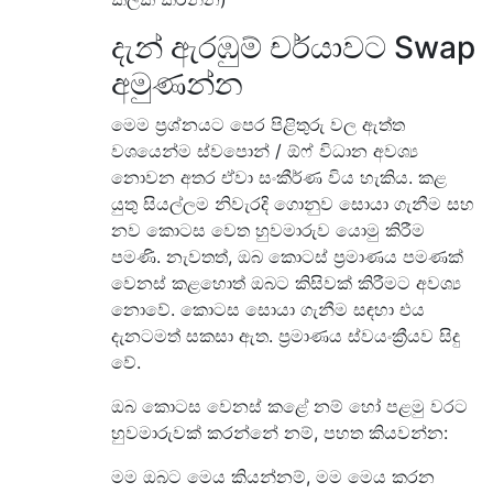
දැන් ඇරඹුම් චර්යාවට Swap
අමුණන්න
මෙම ප්‍රශ්නයට පෙර පිළිතුරු වල ඇත්ත
වශයෙන්ම ස්වපොන් / ඕෆ් විධාන අවශ්‍ය
නොවන අතර ඒවා සංකීර්ණ විය හැකිය. කළ
යුතු සියල්ලම නිවැරදි ගොනුව සොයා ගැනීම සහ
නව කොටස වෙත හුවමාරුව යොමු කිරීම
පමණි. නැවතත්, ඔබ කොටස් ප්‍රමාණය පමණක්
වෙනස් කළහොත් ඔබට කිසිවක් කිරීමට අවශ්‍ය
නොවේ. කොටස සොයා ගැනීම සඳහා එය
දැනටමත් සකසා ඇත. ප්‍රමාණය ස්වයංක්‍රීයව සිදු
වේ.
ඔබ කොටස වෙනස් කළේ නම් හෝ පළමු වරට
හුවමාරුවක් කරන්නේ නම්, පහත කියවන්න:
මම ඔබට මෙය කියන්නම්, මම මෙය කරන