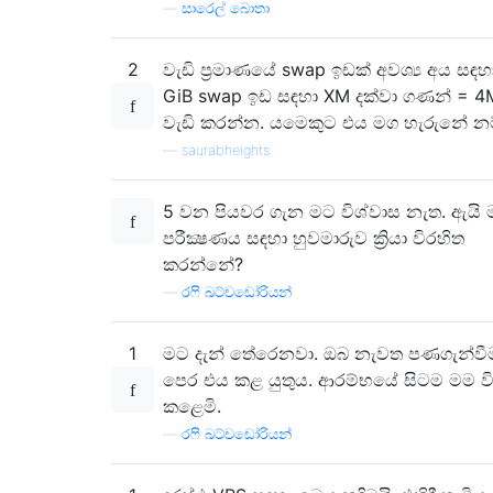
—
සාරෙල් බොතා
2
වැඩි ප්‍රමාණයේ swap ඉඩක් අවශ්‍ය අය සඳහා
GiB swap ඉඩ සඳහා XM දක්වා ගණන් = 4
වැඩි කරන්න. යමෙකුට එය මග හැරුනේ නම
—
saurabheights
5 වන පියවර ගැන මට විශ්වාස නැත. ඇයි
පරීක්‍ෂණය සඳහා හුවමාරුව ක්‍රියා විරහිත
කරන්නේ?
—
රෆි ඛට්චඩෝරියන්
1
මට දැන් තේරෙනවා. ඔබ නැවත පණගැන්ව
පෙර එය කළ යුතුය. ආරම්භයේ සිටම මම වි
කළෙමි.
—
රෆි ඛට්චඩෝරියන්