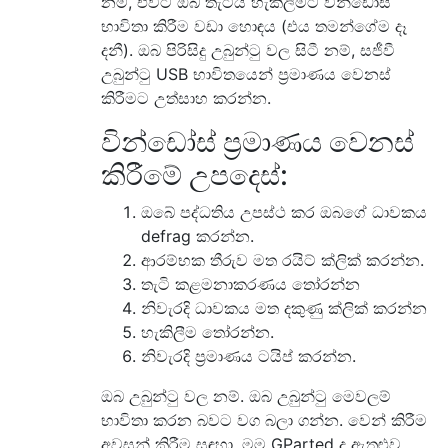
නම්, එවිට ඔබ තැටිය හැකිලීමට වින්ඩෝස්
භාවිතා කිරීම වඩා හොඳය (එය තමන්ගේම දෑ
දනී). ඔබ පිරිසිදු උබුන්ටු වල සිටී නම්, සජීවී
උබුන්ටු USB භාවිතයෙන් ප්‍රමාණය වෙනස්
කිරීමට උත්සාහ කරන්න.
වින්ඩෝස් ප්‍රමාණය වෙනස්
කිරීමේ උපදෙස්:
ඔබේ පද්ධතිය උපස්ථ කර ඔබගේ ධාවකය
defrag කරන්න.
ආරම්භක තීරුව මත රයිට් ක්ලික් කරන්න.
තැටි කළමනාකරණය තෝරන්න
නිවැරදි ධාවකය මත දකුණු ක්ලික් කරන්න
හැකිලීම තෝරන්න.
නිවැරදි ප්‍රමාණය ටයිප් කරන්න.
ඔබ උබුන්ටු වල නම්. ඔබ උබුන්ටු මෙවලම්
භාවිතා කරන බවට වග බලා ගන්න. වෙන් කිරීම
අවසන් කිරීම සඳහා, මම GParted ද ඇතුළුව