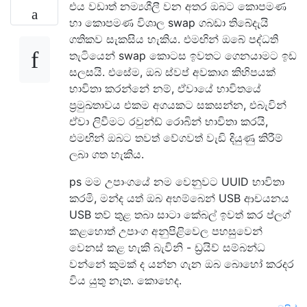
එය වඩාත් නම්‍යශීලී වන අතර ඔබට කොපමණ
හා කොපමණ විශාල swap ගබඩා තිබේදැයි
ගතිකව සැකසිය හැකිය. එමඟින් ඔබේ පද්ධති
තැටියෙන් swap කොටස ඉවතට ගෙනයාමට ඉඩ
සලසයි. එසේම, ඔබ ස්වප් අවකාශ කිහිපයක්
භාවිතා කරන්නේ නම්, ඒවායේ භාවිතයේ
ප්‍රමුඛතාවය එකම අගයකට සකසන්න, එබැවින්
ඒවා ලිවීමට රවුන්ඩ් රොබින් භාවිතා කරයි,
එමඟින් ඔබට තවත් වේගවත් වැඩි දියුණු කිරීම්
ලබා ගත හැකිය.
ps මම උපාංගයේ නම වෙනුවට UUID භාවිතා
කරමි, මන්ද යත් ඔබ අහම්බෙන් USB ආචයනය
USB තව් තුළ තබා සාටා කේබල් ඉවත් කර ප්ලග්
කළහොත් උපාංග අනුපිළිවෙල පහසුවෙන්
වෙනස් කළ හැකි බැවිනි - ඩ්‍රයිව් සම්බන්ධ
වන්නේ කුමක් ද යන්න ගැන ඔබ බොහෝ කරදර
විය යුතු නැත. කොහෙද.