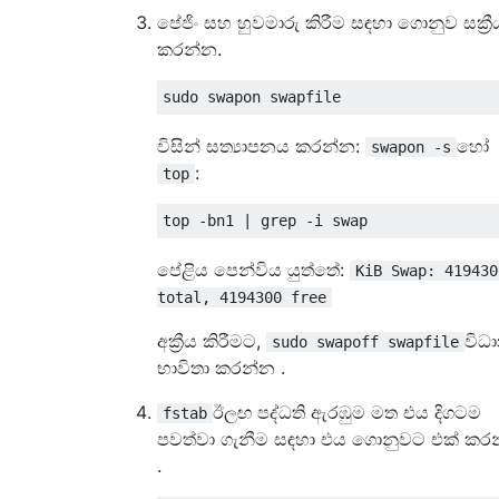
පේජිං සහ හුවමාරු කිරීම සඳහා ගොනුව සක්‍රී
කරන්න.
විසින් සත්‍යාපනය කරන්න:
හෝ
swapon -s
:
top
පේළිය පෙන්විය යුත්තේ:
KiB Swap: 419430
total, 4194300 free
අක්‍රීය කිරීමට,
විධ
sudo swapoff swapfile
භාවිතා කරන්න .
ඊලඟ පද්ධති ඇරඹුම මත එය දිගටම
fstab
පවත්වා ගැනීම සඳහා එය ගොනුවට එක් කර
.