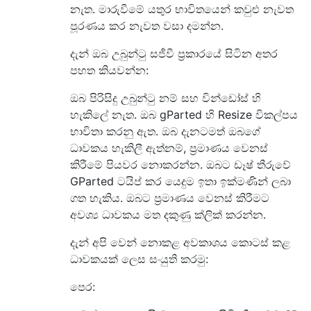
නැත. මාරුවීමේ යතුර භාවිතයෙන් කවුළු නැවත
පූරණය කර නැවත වසා දමන්න.
දැන් ඔබ උබුන්ටු සජීවී ප්‍රකාරයේ සිටින අතර
පහත කියවන්න:
ඔබ පිරිසිදු උබුන්ටු නම් සහ වින්ඩෝස් හි
හැකිලේ නැත. ඔබ gParted හි Resize විකල්පය
භාවිතා කරනු ඇත. ඔබ දැනටමත් ඔබගේ
ධාවකය හැකිලී ඇත්නම්, ප්‍රමාණය වෙනස්
කිරීමේ පියවර නොකරන්න. ඔබට ඩෑෂ් තීරුවේ
GParted ටයිප් කර යෙදුම ඉතා ඉක්මණින් ලබා
ගත හැකිය. ඔබට ප්‍රමාණය වෙනස් කිරීමට
අවශ්‍ය ධාවකය මත දකුණු ක්ලික් කරන්න.
දැන් අපි වෙන් නොකළ අවකාශය කොටස් කළ
ධාවකයක් ලෙස සංයුති කරමු:
පෙර: