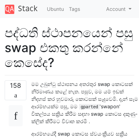
Ubuntu
Tags
Account
පද්ධති ස්ථාපනයෙන් පසු
swap එකතු කරන්නේ
කෙසේද?
මම උබුන්ටු ස්ථාපනය අතරතුර swap කොටසක්
158
නිර්මාණය කළේ නැත. පසුව, මම යම් ඉඩක්
නිදහස් කර හුවමාරු කොටසක් සෑදුවෙමි. දැන් සෑම
ආරම්භයක්ම පසු, මම
'swapon'
gparted
විකල්පය සක්‍රිය කිරීම සඳහා swap කොටස දකුණු-
ක්ලික් කිරීමට විවෘත කරමි .
ආරම්භයේදී swap කොටස ස්වයංක්‍රීයව සක්‍රීය