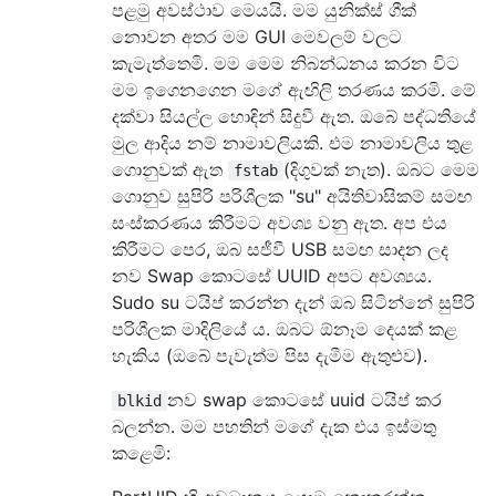
පළමු අවස්ථාව මෙයයි. මම යුනික්ස් ගීක්
නොවන අතර මම GUI මෙවලම් වලට
කැමැත්තෙමි. මම මෙම නිබන්ධනය කරන විට
මම ඉගෙනගෙන මගේ ඇඟිලි තරණය කරමි. මේ
දක්වා සියල්ල හොඳින් සිදුවී ඇත. ඔබේ පද්ධතියේ
මුල ආදිය නම් නාමාවලියකි. එම නාමාවලිය තුළ
ගොනුවක් ඇත
(දිගුවක් නැත). ඔබට මෙම
fstab
ගොනුව සුපිරි පරිශීලක "su" අයිතිවාසිකම් සමඟ
සංස්කරණය කිරීමට අවශ්‍ය වනු ඇත. අප එය
කිරීමට පෙර, ඔබ සජීවී USB සමඟ සාදන ලද
නව Swap කොටසේ UUID අපට අවශ්‍යය.
Sudo su ටයිප් කරන්න දැන් ඔබ සිටින්නේ සුපිරි
පරිශීලක මාදිලියේ ය. ඔබට ඕනෑම දෙයක් කළ
හැකිය (ඔබේ පැවැත්ම පිස දැමීම ඇතුළුව).
නව swap කොටසේ uuid ටයිප් කර
blkid
බලන්න. මම පහතින් මගේ දැක එය ඉස්මතු
කළෙමි: