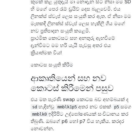
කුමක් කළ යුතුදැයි මා නොදැන සිටි නිසා මම SD
හි මගේ පෙර රැම් ඩ්‍රයිව් දෙස බැලුවෙමි. එය
ලිනක්ස් ස්වැප් ලෙස සංයුති කර ඇත. ඒ නිසා මම
මෑතකදී ලිනක්ස් ස්වැප් ලෙස හැකිලී ගිය මගේ
නව ප්‍රතිපාදන සංයුති කළෙමි.
ප්‍රාථමික කොටසට සහ අනතුරු ඇඟවීමේ
දැන්වීමට මම හරි යැයි පැවසූ අතර එය
ක්‍රියාත්මක විය!
කොටස සංයුති කිරීම
ආකෘතියෙන් සහ නව
කොටස් කිරීමෙන් පසුව
එය මත පැරණි swap කොටස බව අහම්බයක් ද
හැඳින්වූ
අතර නව එකක්
සමග
sd
mmblk1p5
p5
ඉදිරිපිට උද්ඝෝෂණයක් සංවිධානය කර
mmblk0
තිබුණි. ඔබගේ p6 හෝ p7 විය හැකිය. කරදර
නොවන්න.