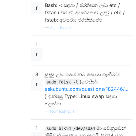
Bash: -: සඳහා / ප්රතිදාන ලබා etc /
fstan i එම්.ඒ. අවශ්යතාව උදවු / etc /
fstab: අවසරය ප්රතික්ෂේප
—
Ashu_FalcoN
1
3
සුදුසු උපාංගයේ නම සොයා ගැනීමට:
(වෙතින්:
sudo fdisk -l
askubuntu.com/questions/182446/…
) ඉන්පසු Type: Linux swap සඳහා
බලන්න.
—
NumeSanguis
1
මා වෙනුවෙන්
sudo blkid /dev/sda4
කිසිවක් මුද්‍රණය නොකරයි (sda4 යනු