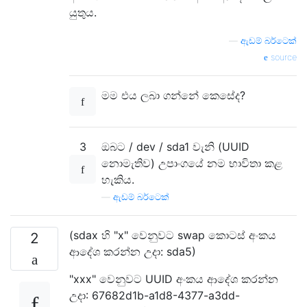
යුතුය.
—
ඇඩම් බර්ටෙක්
source
මම එය ලබා ගන්නේ කෙසේද?
3
ඔබට / dev / sda1 වැනි (UUID
නොමැතිව) උපාංගයේ නම භාවිතා කළ
හැකිය.
—
ඇඩම් බර්ටෙක්
(sdax හි "x" වෙනුවට swap කොටස් අංකය
2
ආදේශ කරන්න උදා: sda5)
"xxx" වෙනුවට UUID අංකය ආදේශ කරන්න
උදා: 67682d1b-a1d8-4377-a3dd-