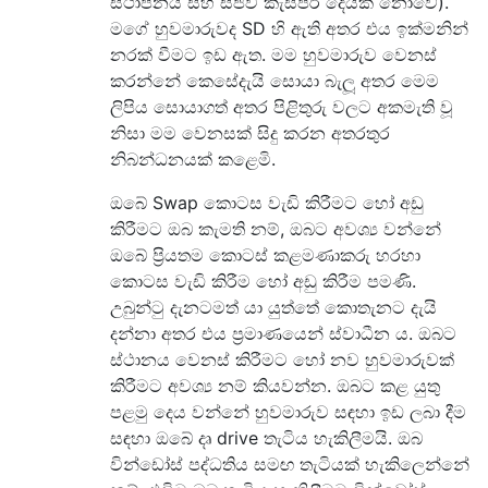
ස්ථාපනය සහ සජීවී කැස්පර් දෙයක් නොවේ).
මගේ හුවමාරුවද SD හි ඇති අතර එය ඉක්මනින්
නරක් වීමට ඉඩ ඇත. මම හුවමාරුව වෙනස්
කරන්නේ කෙසේදැයි සොයා බැලූ අතර මෙම
ලිපිය සොයාගත් අතර පිළිතුරු වලට අකමැති වූ
නිසා මම වෙනසක් සිදු කරන අතරතුර
නිබන්ධනයක් කළෙමි.
ඔබේ Swap කොටස වැඩි කිරීමට හෝ අඩු
කිරීමට ඔබ කැමති නම්, ඔබට අවශ්‍ය වන්නේ
ඔබේ ප්‍රියතම කොටස් කළමණාකරු හරහා
කොටස වැඩි කිරීම හෝ අඩු කිරීම පමණි.
උබුන්ටු දැනටමත් යා යුත්තේ කොතැනට දැයි
දන්නා අතර එය ප්‍රමාණයෙන් ස්වාධීන ය. ඔබට
ස්ථානය වෙනස් කිරීමට හෝ නව හුවමාරුවක්
කිරීමට අවශ්‍ය නම් කියවන්න. ඔබට කළ යුතු
පළමු දෙය වන්නේ හුවමාරුව සඳහා ඉඩ ලබා දීම
සඳහා ඔබේ දෘ drive තැටිය හැකිලීමයි. ඔබ
වින්ඩෝස් පද්ධතිය සමඟ තැටියක් හැකිලෙන්නේ