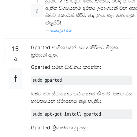
1
දුරස්ථ VPS සඳහා මෙය කදිමයි, එහිදී තැටිය
ඇත්ත වශයෙන්ම අථත්‍ය උපාංගයක් වන අත
ඔබට කොටස් කිරීම පාලනය කළ නොහැක.
ස්තූතියි!
—
කොලින් එම්
Gparted භාවිතයෙන් මෙය කිරීමට චිත්‍රක
15
ක්‍රමයක් ඇත.
Gparted සමඟ ධාවනය කරන්න:
ඔබට එය ස්ථාපනය කර නොමැති නම්, ඔබට එය
භාවිතයෙන් ස්ථාපනය කළ හැකිය
Gparted ක්‍රියාත්මක වූ පසු: