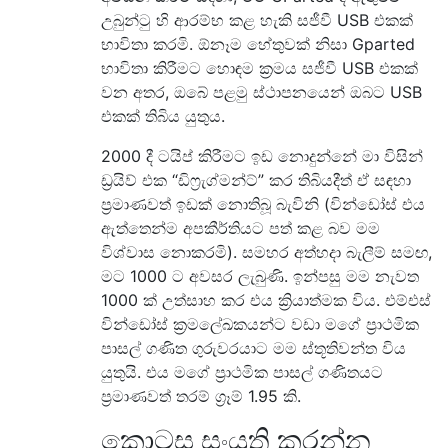
උබුන්ටු හි ආරම්භ කළ හැකි සජීවී USB එකක්
භාවිතා කරමි. ඕනෑම හේතුවක් නිසා Gparted
භාවිතා කිරීමට හොඳම ක්‍රමය සජීවී USB එකක්
වන අතර, ඔබේ පළමු ස්ථාපනයෙන් ඔබට USB
එකක් තිබිය යුතුය.
2000 දී ටයිප් කිරීමට ඉඩ නොදුන්නේ මා විසින්
ඩ්‍රයිව් එක “ඩිෆ්‍රැග්මන්ට්” කර තිබියදීත් ඒ සඳහා
ප්‍රමාණවත් ඉඩක් නොතිබූ බැවිනි (වින්ඩෝස් එය
ඇත්තෙන්ම අපකීර්තියට පත් කළ බව මම
විශ්වාස නොකරමි). සමහර අත්හදා බැලීම් සමඟ,
මට 1000 ට අවසර ලැබුණි. ඉන්පසු මම නැවත
1000 ක් උත්සාහ කර එය ක්‍රියාත්මක විය. එම්එස්
වින්ඩෝස් ක්‍රමලේඛකයන්ට වඩා මගේ ප්‍රාථමික
පාසල් ගණිත ගුරුවරයාට මම ස්තූතිවන්ත විය
යුතුයි. එය මගේ ප්‍රාථමික පාසල් ගණිතයට
ප්‍රමාණවත් තරම් ග්‍රෑම් 1.95 කි.
කොටස සංයුති කරන්න