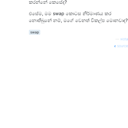
කරන්නේ කෙසේද?
එසේම, මම swap කොටස නිර්මාණය කර
නොතිබුනේ නම්, මගේ වෙනත් විකල්ප මොනවාද?
swap
—
xiota
source