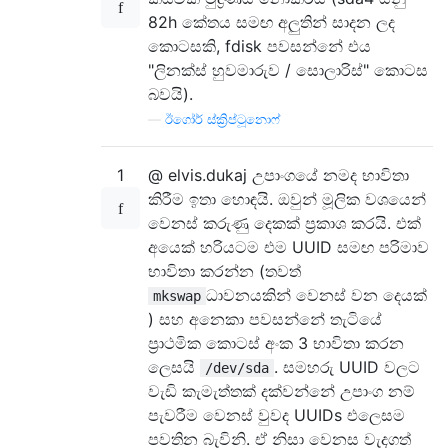
82h කේතය සමඟ අලුතින් සාදන ලද
කොටසකි, fdisk පවසන්නේ එය
"ලිනක්ස් හුවමාරුව / සොලාරිස්" කොටස
බවයි).
—
ඊගෝර් ස්ක්‍රිප්ටූනොෆ්
1
@ elvis.dukaj උපාංගයේ නමද භාවිතා
කිරීම ඉතා හොඳයි. ඔවුන් මූලික වශයෙන්
වෙනස් කරුණු දෙකක් ප්‍රකාශ කරයි. එක්
අයෙක් හරියටම එම UUID සමඟ පරිමාව
භාවිතා කරන්න (තවත්
ධාවනයකින් වෙනස් වන දෙයක්
mkswap
) සහ අනෙකා පවසන්නේ තැටියේ
ප්‍රාථමික කොටස් අංක 3 භාවිතා කරන
ලෙසයි
. සමහරු UUID වලට
/dev/sda
වැඩි කැමැත්තක් දක්වන්නේ උපාංග නම්
පැවරීම වෙනස් වුවද UUIDs එලෙසම
පවතින බැවිනි. ඒ නිසා වෙනස වැදගත්