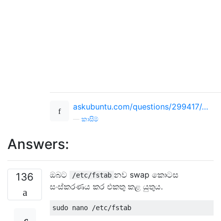
askubuntu.com/questions/299417/…
—
කාසිම්
Answers:
ඔබට
නව swap කොටස
136
/etc/fstab
සංස්කරණය කර එකතු කළ යුතුය.