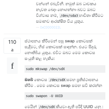
වන්නේ එබැවිනි. නමුත් ඔබ ධාවකය
නැවත බෙදා නොගන්නා බවට ඔබට
විශ්වාස නම්,
භාවිතා කිරීමට
/dev/sda3
සමානව ආරක්ෂිත විය යුතුය.
—
0xC0000022L
ස්ථාපනය කිරීමෙන් පසු swap කොටසක්
110
සෑදීමට, හිස් කොටසක් සාදන්න. එයට සිදුරු
නොතිබිය යුතුය. එවිට ඔබට මෙම කොටස
සංයුති කළ හැකිය:
ඔබේ
කොටස
සමඟ ප්‍රතිස්ථාපනය
/dev/sdX
කිරීම . මෙම කොටස swap සමඟ සවි කරන්න
මෙයින්
කියවා ඇති පරිදි UUID යනු :
/dev/sdX