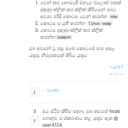
වෙන් කර නොමැති ඕනෑම බ්ලොක් එකක්
දකුණු-ක්ලික් කර ක්ලික් කිරීමෙන් ඔබට
අවශ්‍ය පරිදි කොටස වෙන් කරන්න
new
කොටස සංයුති කරන්න
linux-swap
කොටස දකුණු-ක්ලික් කර ක්ලික්
කරන්න
swapon
ඔබ අවසන් වූ පසු ඔබේ කොටසේ නම අසල
යතුරු නිරූපකයක් තිබිය යුතුය
—
චාල්ස් වී
source
—
වඩාත්ම
3
එය ස්ථිර කිරීම සඳහා, ඔබ තවමත් fstab
ගොනුව සංස්කරණය කළ යුතුව ඇත @
user4124