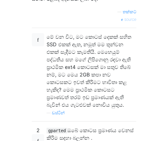
—
තක්කට්
source
මේ වන විට, මට කොටස් දෙකක් සහිත
SSD එකක් ඇත, නමුත් මම තුන්වන
එකක් සෑදීමට කැමතියි. මෙහෙයුම්
පද්ධතිය සහ මගේ ලිපිගොනු රඳවා ඇති
ප්‍රාථමික ext4 කොටසක් මා සතුව තිබේ
නම්, මට මෙය 2GB කපා නව
කොටසකට ඉවත් කිරීමට භාවිතා කළ
හැකිද? මෙම ප්‍රාථමික කොටසට
ප්‍රමාණවත් තරම් ඉඩ ප්‍රමාණයක් ඇති
බැවින් එය ගැටළුවක් නොවිය යුතුය.
—
ඩස්ටින්
2
ඔබේ කොටස ප්‍රමාණය වෙනස්
gparted
කිරීම සඳහා බලන්න .