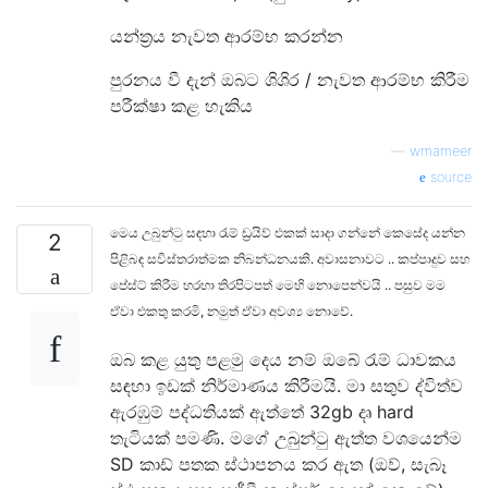
යන්ත්‍රය නැවත ආරම්භ කරන්න
පුරනය වී දැන් ඔබට ශිශිර / නැවත ආරම්භ කිරීම
පරීක්ෂා කළ හැකිය
—
wmameer
source
මෙය උබුන්ටු සඳහා රැම් ඩ්‍රයිව් එකක් සාදා ගන්නේ කෙසේද යන්න
2
පිළිබඳ සවිස්තරාත්මක නිබන්ධනයකි. අවාසනාවට .. කප්පාදුව සහ
පේස්ට් කිරීම හරහා තිරපිටපත් මෙහි නොපෙන්වයි .. පසුව මම
ඒවා එකතු කරමි, නමුත් ඒවා අවශ්‍ය නොවේ.
ඔබ කළ යුතු පළමු දෙය නම් ඔබේ රැම් ධාවකය
සඳහා ඉඩක් නිර්මාණය කිරීමයි. මා සතුව ද්විත්ව
ඇරඹුම් පද්ධතියක් ඇත්තේ 32gb දෘ hard
තැටියක් පමණි. මගේ උබුන්ටු ඇත්ත වශයෙන්ම
SD කාඩ් පතක ස්ථාපනය කර ඇත (ඔව්, සැබෑ