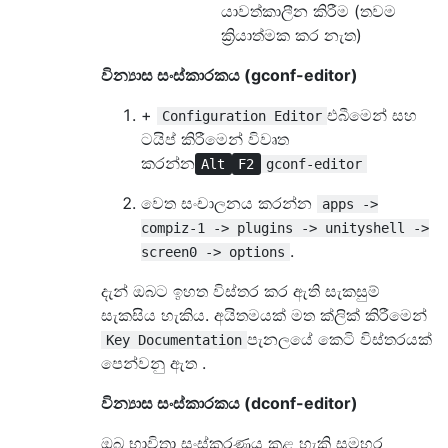
යාවත්කාලීන කිරීම (තවම
ක්‍රියාත්මක කර නැත)
වින්‍යාස සංස්කාරකය (gconf-editor)
+
එබීමෙන් සහ
Configuration Editor
ටයිප් කිරීමෙන් විවෘත
කරන්න
Alt
F2
gconf-editor
වෙත සංචාලනය කරන්න
apps ->
compiz-1 -> plugins -> unityshell ->
.
screen0 -> options
දැන් ඔබට ඉහත විස්තර කර ඇති සැකසුම්
සැකසිය හැකිය. අයිතමයක් මත ක්ලික් කිරීමෙන්
පැනලයේ කෙටි විස්තරයක්
Key Documentation
පෙන්වනු ඇත .
වින්‍යාස සංස්කාරකය (dconf-editor)
ඔබ භාවිතා සංස්කරණය කළ හැකි සමහර