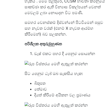
හැකිය . මෙම පිළිතුරේ, CCSM භාවිතා කරනුයේ
සාකච්ඡා කර ඇති වින්‍යාස විකල්පයන් වෙනත්
මෙවලම් ලබා නොදෙන විට පමණි.
සමහර වෙනස්කම් දිස්වන්නේ පිටවීමෙන් පසුව
සහ නැවත වරක් (එනම් X නැවත ආරම්භ
කිරීමෙන්) බව සලකන්න.
පරිශීලක අතුරුමුහුණත
ඩෑෂ් එකට පහර දී
පෙනුම
සොයන්න
සිට
පෙනුම ටැබ්
ඔබ සැකසිය හැක:
බිතුපත
තේමාව
දියත් කිරීමේ අයිකන වල ප්‍රමාණය