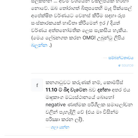
සලකන්න ... අවම වශයෙන් විකල්පයක් හරහා
නොවේ. ඔබ තෝරාගත් බිතුපතෙහි මැද පික්සෙල්
අපේක්ෂිත වර්ණයට වෙනස් කිරීම සඳහා රූප
සංස්කාරකයක් භාවිතා කිරීමෙන් ඉර / දියත්
වර්ණය අත්තනෝමතික ලෙස සැකසිය හැකිය.
(මෙය ලේඛනගත කරන OMG! උබුන්ටු ලිපිය
බලන්න
.)
—
සම්බන්ධතාවය
source
කනගාටුවට කරුණක් නම්, කොම්පිස්
11.10 ට බිඳ වැටෙන
බව
දන්නා
අතර එය
මෘදුකාංග මධ්‍යස්ථානයේ බොහෝ
negative ණාත්මක පරිශීලක සමාලෝචන
වලින් පැහැදිලි වේ (එය මා විසින්ම
පරීක්‍ෂා කරන ලදි).
—
ගලා යන්න