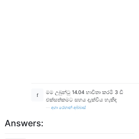
මම උබුන්ටු 14.04 භාවිතා කරමි 3 ඩී
එක්සත්කමට සහය දැක්විය හැකිද
—
අගා රෙහාන් අබ්බාස්
Answers: