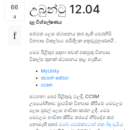
උබුන්ටු 12.04
66
දළ විශ්ලේෂණය
සම්මත ලෙස ස්ථාපනය කර ඇති පෙරනිමි
වින්‍යාස විකල්පය
පරිශීලක අතුරුමුහුණතයි
.
මෙම පිළිතුර සඳහා තවත් එකමුතු වින්‍යාස
විකල්ප තුනක් ස්ථාපනය කළ හැකිය:
MyUnity
dconf-editor
ccsm
සටහන: පෙර පිළිතුරු වලදී,
CCSM
උපයෝගීතාව ප්‍රාථමික වින්‍යාස කිරීමේ මෙවලම
ලෙස පුළුල් ලෙස භාවිතා කරන ලදී. මෙම
මෙවලම භාවිතා කිරීම තරයේ නිර්දේශ කර
නොමැති අතර
ඔබේ ඩෙස්ක්ටොප් එක බිඳ දැමිය