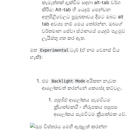
කැමැත්තක් දැක්වීම සඳහා alt-tab වර්ග
කිරීම: Alt-tab හි යෙදුම් පෙන්වන
අනුපිළිවෙලට ප්‍රමුඛතාවය දීමට ඔබට alt
tab අවශ්‍ය නම් මෙය තෝරන්න. ඔබගේ
වර්තමාන සේවා ස්ථානයේ යෙදුම් පළමුව
ලැයිස්තු ගත කර ඇත.
මත
ටැබ් (ඒ නම වෙනස් විය
Experimental
හැකි):
එම
අයිකන නැවත
Backlight Mode
ආලෝකවත් කරන්නේ කෙසේද කට්ටල.
පසුබිම්
ආලෝකය
සැමවිටම
ක්‍රියාත්මකයි
- නිරූපකය පසුපස
ආලෝකය සැමවිටම ක්‍රියාත්මක වේ.