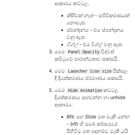
ආකාරය කට්ටල.
කිසිවක් නැත
- සජීවිකරණයක්
නොමැත.
ස්පන්දනය
- එය ස්පන්දනය
වනු ඇත.
විග්ල්
- එය විග්ල් වනු ඇත.
මෙම
විද්වත්
Panel Opacity
කමිටුවේ පාරාන්ධතාව සකසයි.
මෙම
පික්සල
Launcher icon size
දී දියත්කරණය ප්රමාණය සකසයි.
මෙම
කට්ටල
Hide Animation
දියත්කරණය සඟවන්න හා unhide
ආකාරය.
Bfb සහ Slide
මත මැකී යන්න
-
bfb
හි ඔබේ කර්සරයේ
පිහිටීම මත පදනම්ව මැකී යයි