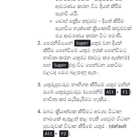
ආවරණය කරන විට දියත් කිරීම
සැඟවී යයි.
ඩොජ් සක්‍රීය කවුළුව
- දියත් කිරීම
සැඟවිය හැක්කේ ක්‍රියාකාරී කවුළුවක්
එය ආවරණය කරන විට පමණි.
පෙරනිමියෙන්
යතුර වන දියත්
Super
කිරීම පෙන්වීමේ යතුර. ඉරක් පෙන්වීමට
භාවිතා කරන යතුරට (තට්ටු කර ඇත්නම්)
සහ
එබූ විට පෙන්වන කෙටිමං
Super
වලටද මෙය බලපානු ඇත .
යතුරුපුවරුව නාභිගත කිරීමේ යතුර මඟින්
ඔබේ යතුරුපුවරුව (පෙරනිමි
+
)
Alt
F1
භාවිතා කර සැරිසැරීමට හැකිය .
ඔබට ක්‍රියාත්මක කිරීමට අවශ්‍ය විධාන
නාමයක් ඇතුළත් කළ හැකි
සෙවුම් විධාන
පුවරුවක් විවෘත කිරීමේ යතුර . (dafault
+
).
Alt
F2