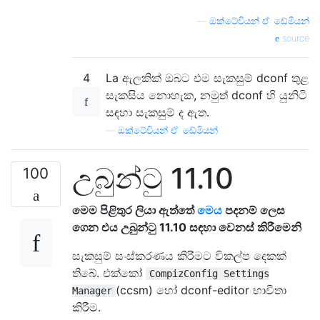
—
ඔක්ටේවියන් ඒ. ඩේමියන්
source
4
La ඇලකික් ඔබට එම සැකසුම් dconf තුළ
සැකසිය නොහැක, නමුත් dconf හි යුනිටි
සඳහා සැකසුම් ද ඇත.
—
ඔක්ටේවියන් ඒ. ඩේමියන්
උබුන්ටු 11.10
100
මෙම පිළිතුර ලියා ඇත්තේ
මෙය
පදනම් ලෙස
ගෙන එය උබුන්ටු 11.10 සඳහා වෙනස් කිරීමෙනි
සැකසුම් සංස්කරණය කිරීමට විකල්ප දෙකක්
තිබේ. එක්කෝ
CompizConfig Settings
(ccsm) හෝ dconf-editor භාවිතා
Manager
කිරීම.