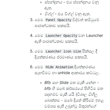
ස්පන්දනය
- එය ස්පන්දනය වනු
ඇත.
විග්ල්
- එය විග්ල් වනු ඇත.
මෙම
විද්වත් කමිටුවේ
Panel Opacity
පාරාන්ධතාව සකසයි.
මෙම
වන Launcher
Launcher Opacity
ඇති පාරාන්ධතාව සකසයි.
මෙම
පික්සල දී
Launcher icon size
දියත්කරණය ප්රමාණය සකසයි.
මෙම
දියත්කරණය
Hide Animation
සැඟවීමට හා unhide ආකාරය කට්ටල.
Bfb සහ Slide
මත මැකී යන්න -
bfb
හි ඔබේ කර්සරයේ පිහිටීම මත
පදනම්ව මැකී යයි (විශාල
විහිලු
බොත්තම - ඔබේ දියත් කිරීමේ ඉහළ
වම්පස ඇති උබුන්ටු මිතුරන්ගේ