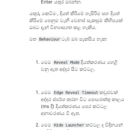
Enter යතුර ඔබන්න.
යතුරු කෙටිමං, දියත් කිරීමේ හැසිරීම සහ දියත්
කිරීමේ පෙනුම වැනි වෙනස් සැකසුම් කිහිපයක්
ඔබට දැන් වින්‍යාසගත කළ හැකිය.
මත
ටැබ් ඔබ සැකසිය හැක:
Behaviour
මෙම
දියත්කරණය හෙළි
Reveal Mode
වනු ඇත අද්දර සිට කට්ටල.
මෙම
කවුළුවක්
Edge Reveal Timeout
අද්දර ස්පර්ශ කරන විට පොරොත්තු කාලය
(ms දී) දියත්කරණය පෙර කට්ටල
අනාවරණය වී ඇත.
මෙම
කට්ටල ද විදිනයන්
Hide Launcher