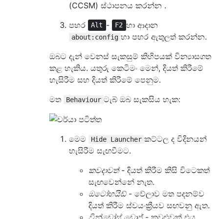
(CCSM) ස්ථාපනය කරන්න .
පහර
-
හා ආදාන
Alt
F2
හා පහර ඇතුලත් කරන්න.
about:config
ඔබට දැන් වෙනස් සැකසුම් කිහිපයක් වින්‍යාසගත
කළ හැකිය. යතුරු කෙටිමං මෙන්, දියත් කිරීමේ
හැසිරීම සහ දියත් කිරීමේ පෙනුම.
මත
ටැබ් ඔබ සැකසිය හැක:
Behaviour
මෙම
කට්ටල ද විදිනයන්
Hide Launcher
හැසිරීම සැඟවීමට.
කවදාවත්
- දියත් කිරීම කිසි විටෙකත්
සැඟවෙන්නේ නැත.
ඔටෝහයිඩ්
- වේලාව මත පදනම්ව
දියත් කිරීම ස්වයංක්‍රීයව සඟවනු ඇත.
වින්ඩෝස් ඩොජ්
- කවුළුවක් එය