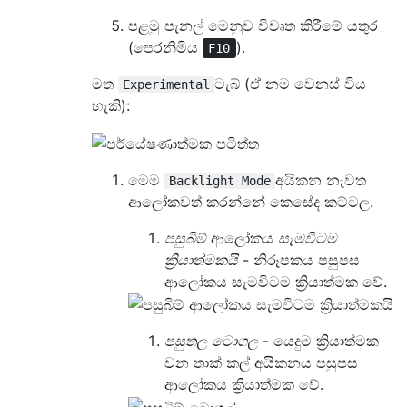
පළමු පැනල් මෙනුව විවෘත කිරීමේ යතුර
(පෙරනිමිය
).
F10
මත
ටැබ් (ඒ නම වෙනස් විය
Experimental
හැකි):
මෙම
අයිකන නැවත
Backlight Mode
ආලෝකවත් කරන්නේ කෙසේද කට්ටල.
පසුබිම්
ආලෝකය
සැමවිටම
ක්‍රියාත්මකයි
- නිරූපකය පසුපස
ආලෝකය සැමවිටම ක්‍රියාත්මක වේ.
පසුතල ටොගල
- යෙදුම ක්‍රියාත්මක
වන තාක් කල් අයිකනය පසුපස
ආලෝකය ක්‍රියාත්මක වේ.