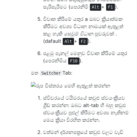
සැරිසැරීමට (පෙරනිමි
+
).
Alt
F1
විවෘත කිරීමේ යතුර a
ඔබට ක්‍රියාත්මක
කිරීමට අවශ්‍ය විධාන නාමයක් ඇතුළත්
කළ හැකි
සෙවුම් විධාන
පුවරුවක් .
(dafault
+
).
Alt
F2
පළමු පැනල් මෙනුව විවෘත කිරීමේ යතුර
(පෙරනිමිය
).
F10
මත
Tab:
Switcher
ස්විචරයේ ටයිමරයේ කවුළු ස්වයංක්‍රීයව
ග්‍රිඩ් කරන්න: ඔබට alt-tab හි බහු කවුළු
ස්වයංක්‍රීයව පුළුල් කිරීමට අවශ්‍ය නැතිනම්
මෙය ක්‍රියා විරහිත කරන්න.
වත්මන් දර්ශනපත්‍රයේ කවුළු වලට වැඩි