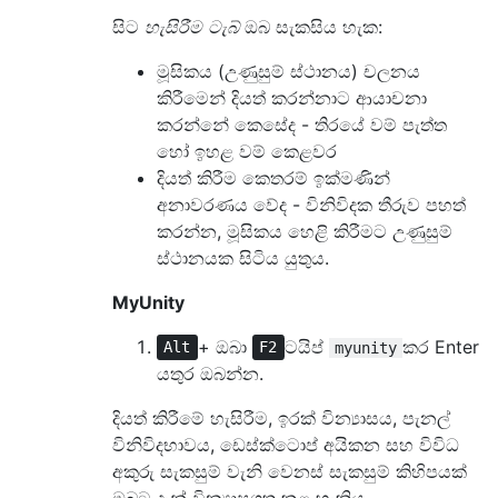
සිට
හැසිරීම ටැබ්
ඔබ සැකසිය හැක:
මූසිකය (උණුසුම් ස්ථානය) චලනය
කිරීමෙන් දියත් කරන්නාට ආයාචනා
කරන්නේ කෙසේද - තිරයේ වම් පැත්ත
හෝ ඉහළ වම් කෙළවර
දියත් කිරීම කෙතරම් ඉක්මණින්
අනාවරණය වේද - විනිවිදක තීරුව පහත්
කරන්න, මූසිකය හෙළි කිරීමට උණුසුම්
ස්ථානයක සිටිය යුතුය.
MyUnity
+ ඔබා
ටයිප්
කර Enter
Alt
F2
myunity
යතුර ඔබන්න.
දියත් කිරීමේ හැසිරීම, ඉරක් වින්‍යාසය, පැනල්
විනිවිදභාවය, ඩෙස්ක්ටොප් අයිකන සහ විවිධ
අකුරු සැකසුම් වැනි වෙනස් සැකසුම් කිහිපයක්
ඔබට දැන් වින්‍යාසගත කළ හැකිය.