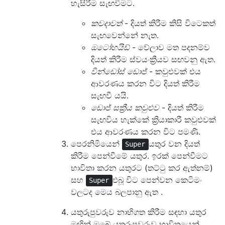
හැසිරීම සැඟවීමට.
කවදාවත්
- දියත් කිරීම කිසි විටෙකත්
සැඟවෙන්නේ නැත.
ඔටෝහයිඩ්
- වේලාව මත පදනම්ව
දියත් කිරීම ස්වයංක්‍රීයව සඟවනු ඇත.
වින්ඩෝස් ඩොජ්
- කවුළුවක් එය
ආවරණය කරන විට දියත් කිරීම
සැඟවී යයි.
ඩොජ් සක්‍රීය කවුළුව
- දියත් කිරීම
සැඟවිය හැක්කේ ක්‍රියාකාරී කවුළුවක්
එය ආවරණය කරන විට පමණි.
පෙරනිමියෙන්
යතුර වන දියත්
Super
කිරීම පෙන්වීමේ යතුර. ඉරක් පෙන්වීමට
භාවිතා කරන යතුරට (තට්ටු කර ඇත්නම්)
සහ
එබූ විට පෙන්වන කෙටිමං
Super
වලටද මෙය බලපානු ඇත .
යතුරුපුවරුව නාභිගත කිරීම සඳහා යතුර
මඟින් ඔබේ යතුරුපුවරුව භාවිතයෙන්