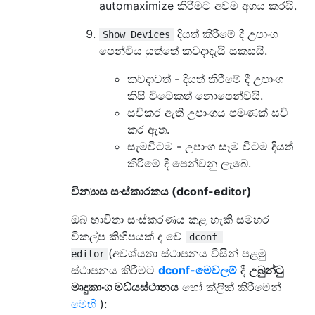
automaximize කිරීමට අවම අගය කරයි.
දියත් කිරීමේ දී උපාංග
Show Devices
පෙන්විය යුත්තේ කවදාදැයි සකසයි.
කවදාවත් - දියත් කිරීමේ දී උපාංග
කිසි විටෙකත් නොපෙන්වයි.
සවිකර ඇති උපාංගය පමණක් සවි
කර ඇත.
සැමවිටම - උපාංග සෑම විටම දියත්
කිරීමේ දී පෙන්වනු ලැබේ.
වින්‍යාස සංස්කාරකය (dconf-editor)
ඔබ භාවිතා සංස්කරණය කළ හැකි සමහර
විකල්ප කිහිපයක් ද වේ
dconf-
(අවශ්යතා ස්ථාපනය විසින් පළමු
editor
ස්ථාපනය කිරීමට
dconf-මෙවලම්
දී
උබුන්ටු
මෘදුකාංග මධ්යස්ථානය
හෝ ක්ලික් කිරීමෙන්
මෙහි
):