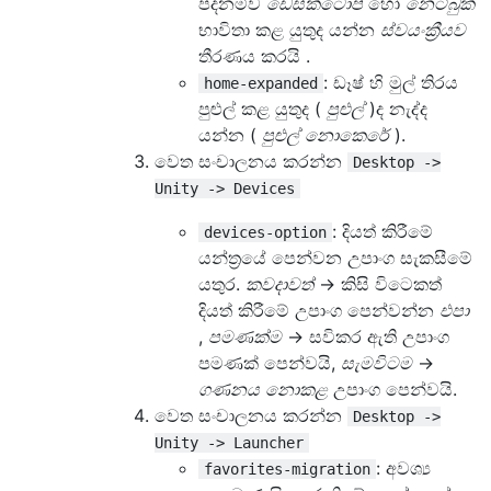
පදනම්ව
ඩෙස්ක්ටොප්
හෝ
නෙට්බුක්
භාවිතා කළ යුතුද යන්න
ස්වයංක්‍රීයව
තීරණය කරයි .
: ඩෑෂ් හි මුල් තිරය
home-expanded
පුළුල් කළ යුතුද (
පුළුල්
)ද නැද්ද
යන්න (
පුළුල් නොකෙරේ
).
වෙත සංචාලනය කරන්න
Desktop ->
Unity -> Devices
: දියත් කිරීමේ
devices-option
යන්ත්‍රයේ පෙන්වන උපාංග සැකසීමේ
යතුර.
කවදාවත්
-> කිසි විටෙකත්
දියත් කිරීමේ උපාංග පෙන්වන්න
එපා
,
පමණක්ම
-> සවිකර ඇති උපාංග
පමණක් පෙන්වයි,
සැමවිටම
->
ගණනය නොකළ
උපාංග පෙන්වයි.
වෙත සංචාලනය කරන්න
Desktop ->
Unity -> Launcher
: අවශ්‍ය
favorites-migration