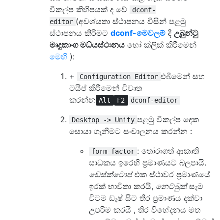
විකල්ප කිහිපයක් ද වේ
dconf-
(අවශ්යතා ස්ථාපනය විසින් පළමු
editor
ස්ථාපනය කිරීමට
dconf-මෙවලම්
දී
උබුන්ටු
මෘදුකාංග මධ්යස්ථානය
හෝ ක්ලික් කිරීමෙන්
මෙහි
):
+
එබීමෙන් සහ
Configuration Editor
ටයිප් කිරීමෙන් විවෘත
කරන්න
Alt
F2
dconf-editor
පළමු විකල්ප දෙක
Desktop -> Unity
සොයා ගැනීමට සංචාලනය කරන්න :
: තෝරාගත් ආකෘති
form-factor
සාධකය ඉරෙහි ප්‍රමාණයට බලපායි.
ඩෙස්ක්ටොප්
එක ස්ථාවර ප්‍රමාණයේ
ඉරක් භාවිතා කරයි,
නෙට්බුක්
සෑම
විටම ඩෑෂ් සිට තිර ප්‍රමාණය දක්වා
උපරිම කරයි , තිර විභේදනය මත