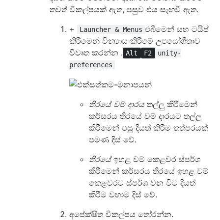
තවත් විකල්පයක් ඇත, පසුව එය සැඟවී ඇත.
+
එබීමෙන් සහ ටයිප්
Launcher & Menus
කිරීමෙන් වින්‍යාස කිරීමේ උපයෝගීතාව
විවෘත කරන්න .
Alt
F2
unity-
preferences
තිරයේ වම් දාරය
තල්ලු කිරීමෙන්
කර්සරය තිරයේ වම් දාරයට තල්ලු
කිරීමෙන් පසු දියත් කිරීම තත්පරයක්
පමණ දිස් වේ.
තිරයේ
ඉහළ වම් කෙළවර ස්පර්ශ
කිරීමෙන් කර්සරය තිරයේ ඉහළ වම්
කෙළවරට ස්පර්ශ වන විට දියත්
කිරීම වහාම දිස් වේ.
අපේක්ෂිත විකල්පය තෝරන්න.