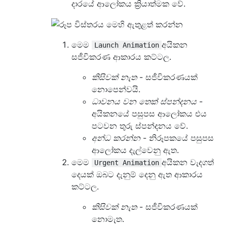
දාරයේ ආලෝකය ක්‍රියාත්මක වේ.
මෙම
අයිකන
Launch Animation
සජීවිකරණ ආකාරය කට්ටල.
කිසිවක් නැත
- සජීවිකරණයක්
නොපෙන්වයි.
ධාවනය වන තෙක් ස්පන්දනය
-
අයිකනයේ පසුපස ආලෝකය එය
පටවන තුරු ස්පන්දනය වේ.
අන්ධ කරන්න
- නිරූපකයේ පසුපස
ආලෝකය දැල්වෙනු ඇත.
මෙම
අයිකන වැදගත්
Urgent Animation
දෙයක් ඔබට දැනුම් දෙනු ඇත ආකාරය
කට්ටල.
කිසිවක් නැත
- සජීවිකරණයක්
නොමැත.