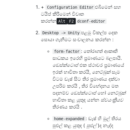
+
එබීමෙන් සහ
Configuration Editor
ටයිප් කිරීමෙන් විවෘත
කරන්න
Alt
F2
dconf-editor
පළමු විකල්ප දෙක
Desktop -> Unity
සොයා ගැනීමට සංචාලනය කරන්න :
: තෝරාගත් ආකෘති
form-factor
සාධකය ඉරෙහි ප්‍රමාණයට බලපායි.
ඩෙස්ක්ටොප්
එක ස්ථාවර ප්‍රමාණයේ
ඉරක් භාවිතා කරයි,
නෙට්බුක්
සෑම
විටම ඩෑෂ් සිට තිර ප්‍රමාණය දක්වා
උපරිම කරයි , තිර විභේදනය මත
පදනම්ව
ඩෙස්ක්ටොප්
හෝ
නෙට්බුක්
භාවිතා කළ යුතුද යන්න
ස්වයංක්‍රීයව
තීරණය කරයි .
: ඩෑෂ් හි මුල් තිරය
home-expanded
පුළුල් කළ යුතුද (
පුළුල්
)ද නැද්ද