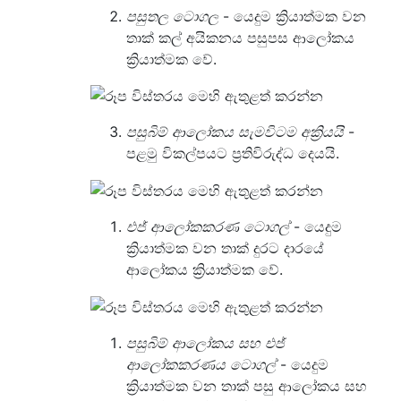
පසුතල ටොගල
- යෙදුම ක්‍රියාත්මක වන
තාක් කල් අයිකනය පසුපස ආලෝකය
ක්‍රියාත්මක වේ.
පසුබිම් ආලෝකය සැමවිටම අක්‍රියයි
-
පළමු විකල්පයට ප්‍රතිවිරුද්ධ දෙයයි.
එජ් ආලෝකකරණ ටොගල්
- යෙදුම
ක්‍රියාත්මක වන තාක් දුරට දාරයේ
ආලෝකය ක්‍රියාත්මක වේ.
පසුබිම් ආලෝකය සහ එජ්
ආලෝකකරණය ටොගල්
- යෙදුම
ක්‍රියාත්මක වන තාක් පසු ආලෝකය සහ