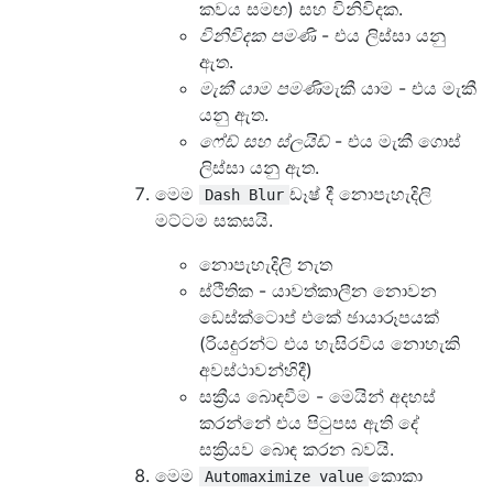
කවය සමඟ) සහ විනිවිදක.
විනිවිදක පමණි
- එය ලිස්සා යනු
ඇත.
මැකී යාම පමණි
මැකී යාම - එය මැකී
යනු ඇත.
ෆේඩ් සහ ස්ලයිඩ්
- එය මැකී ගොස්
ලිස්සා යනු ඇත.
මෙම
ඩෑෂ් දී නොපැහැදිලි
Dash Blur
මට්ටම සකසයි.
නොපැහැදිලි නැත
ස්ථිතික - යාවත්කාලීන නොවන
ඩෙස්ක්ටොප් එකේ ඡායාරූපයක්
(රියදුරන්ට එය හැසිරවිය නොහැකි
අවස්ථාවන්හිදී)
සක්‍රීය බොඳවීම - මෙයින් අදහස්
කරන්නේ එය පිටුපස ඇති දේ
සක්‍රියව බොඳ කරන බවයි.
මෙම
කොකා
Automaximize value