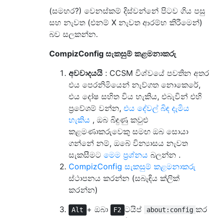
(සමහර?) වෙනස්කම් දිස්වන්නේ පිටව ගිය පසු
සහ නැවත (එනම් X නැවත ආරම්භ කිරීමෙන්)
බව සලකන්න.
CompizConfig සැකසුම් කළමනාකරු
අවවාදයයි
: CCSM විශ්වයේ පවතින අතර
එය පෙරනිමියෙන් නැව්ගත නොකෙරේ,
එය දෝෂ සහිත විය හැකිය, එබැවින් එහි
ප්‍රවේශම් වන්න,
එය දේවල් බිඳ දැමිය
හැකිය
, ඔබ බිඳුණු කවුළු
කළමණාකරුවෙකු සමඟ ඔබ සොයා
ගන්නේ නම්, ඔබේ වින්‍යාසය නැවත
සැකසීමට
මෙම ප්‍රශ්නය
බලන්න .
CompizConfig සැකසුම් කළමනාකරු
ස්ථාපනය කරන්න (සබැඳිය ක්ලික්
කරන්න)
+ ඔබා
ටයිප්
කර
Alt
F2
about:config