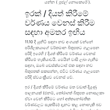
යන්න (
පුළුල් නොකෙරේ
).
ඉරක් / දියත් කිරීමේ
වර්ණය වෙනස් කිරීම
සඳහා අමතර ඉඟිය
11.10 දී යුනිටි සඳහා නව අංගයක් වන්නේ
පරිශීලකයාගේ වර්තමාන බිතුපතට ගැලපෙන
පරිදි ඉරෙහි / දියත් කිරීමේ වර්ණය වෙනස්
කිරීමේ හැකියාවයි. මෙයින් වාසි ලබා ගැනීම
සඳහා, ඔබේ ඩෙස්ක්ටොප් එක සඳහා නව
බිතුපතක් සකසන්න, එවිට වර්ණය ගැලපෙන
පරිදි ස්වයංක්‍රීයව වෙනස් වේ.
ඉර / දියත් කිරීමේ වර්ණය මත වඩාත් දියුණු
පාලනයක් (එනම්, තෝරාගත් බිතුපත නොසලකා
ඒවා වෙන් කිරීමට හෝ අත්තනෝමතික
වර්ණවලට සැකසීම) දැනට කළ නොහැකි බව