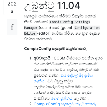
උබුන්ටු 11.04
202
සැකසුම් සංස්කරණය කිරීමට විකල්ප දෙකක්
තිබේ. එක්කෝ
CompizConfig Settings
(ccsm) හෝ (gconf
Manager
Configuration
-editor) භාවිතා කිරීම. මම ක්‍රම දෙකම
Editor
විස්තර කරන්නම්.
CompizConfig සැකසුම් කළමනාකරු
අවවාදයයි
: CCSM විශ්වයේ පවතින අතර
එය පෙරනිමියෙන් නැව්ගත නොකෙරේ,
එය දෝෂ සහිත විය හැකිය, එබැවින් එහි
ප්‍රවේශම් වන්න,
එය දේවල් බිඳ දැමිය
හැකිය
, ඔබ බිඳුණු කවුළු
කළමණාකරුවෙකු සමඟ ඔබ සොයා
ගන්නේ නම්, ඔබේ වින්‍යාසය නැවත
සැකසීමට
මෙම ප්‍රශ්නය
බලන්න .
CompizConfig සැකසුම් කළමනාකරු