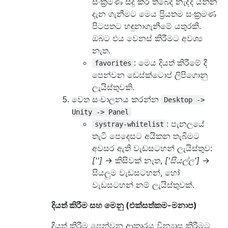
සංක්‍රමණ සිදු කර තිබේද නැද්ද යන්න
දැන ගැනීමට මෙය ප්‍රියතම සංක්‍රමණ
පිටපතට හඳුනාගැනීමේ යතුරකි.
ඔබට එය වෙනස් කිරීමට අවශ්‍ය
නැත.
: මෙය දියත් කිරීමේ දී
favorites
පෙන්වන ඩෙස්ක්ටොප් ලිපිගොනු
ලැයිස්තුවකි.
වෙත සංචාලනය කරන්න
Desktop ->
Unity -> Panel
: පැනලයේ
systray-whitelist
තැටි පෙදෙසට අයිකන තැබීමට
අවසර ඇති වැඩසටහන් ලැයිස්තුව:
['']
-> කිසිවක් නැත,
['සියල්ල']
->
සියලුම වැඩසටහන්, හෝ
වැඩසටහන් නම් ලැයිස්තුවක්.
දියත් කිරීම සහ මෙනු (එක්සත්කම-මනාප)
දියත් කිරීම පෙන්වන ආකාරය වින්‍යාස කිරීමට