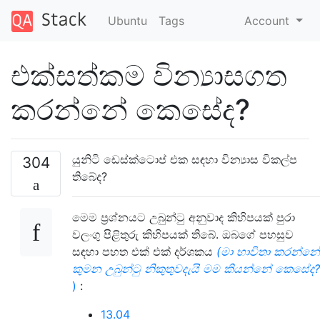
Ubuntu
Tags
Account
එක්සත්කම වින්‍යාසගත
කරන්නේ කෙසේද?
යුනිටි ඩෙස්ක්ටොප් එක සඳහා වින්‍යාස විකල්ප
304
තිබේද?
මෙම ප්‍රශ්නයට උබුන්ටු අනුවාද කිහිපයක් පුරා
වලංගු පිළිතුරු කිහිපයක් තිබේ. ඔබගේ පහසුව
සඳහා පහත එක් එක් දර්ශකය
(මා භාවිතා කරන්නේ
කුමන උබුන්ටු නිකුතුවදැයි මම කියන්නේ කෙසේද?
)
:
13.04