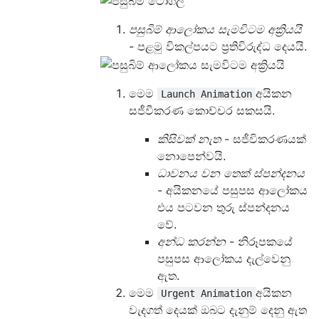
පසුබිම් ආලෝකය සැමවිටම අක්‍රියයි
- පළමු විකල්පයට ප්‍රතිවිරුද්ධ දෙයයි.
මෙම
අයිකන
Launch Animation
සජීවීකරණ කොච්චර සකසයි.
කිසිවක් නැත
- සජීවිකරණයක්
නොපෙන්වයි.
ධාවනය වන තෙක් ස්පන්දනය
- අයිකනයේ පසුපස ආලෝකය
එය පටවන තුරු ස්පන්දනය
වේ.
අන්ධ කරන්න
- නිරූපකයේ
පසුපස ආලෝකය දැල්වෙනු
ඇත.
මෙම
අයිකන
Urgent Animation
වැදගත් දෙයක් ඔබට දැනුම් දෙනු ඇත