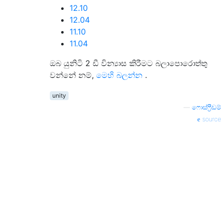
12.10
12.04
11.10
11.04
ඔබ යුනිටි 2 ඩී වින්‍යාස කිරීමට බලාපොරොත්තු
වන්නේ නම්,
මෙහි බලන්න
.
unity
—
ෆොස්ෆ්‍රීඩම්
source