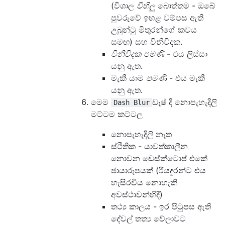
(විශාල
විහිලු
බොත්තම - ඔබේ
පුවරුවේ ඉහළ වම්පස ඇති
උබුන්ටු මිතුරන්ගේ කවය
සමඟ) සහ විනිවිදක.
විනිවිදක පමණි
- එය ලිස්සා
යනු ඇත.
මැකී යාම
පමණි
- එය මැකී
යනු ඇත.
මෙම
ඩෑෂ් දී නොපැහැදිලි
Dash Blur
මට්ටම කට්ටල
නොපැහැදිලි නැත
ස්ථිතික - යාවත්කාලීන
නොවන ඩෙස්ක්ටොප් එකේ
ඡායාරූපයක් (රියදුරන්ට එය
හැසිරවිය නොහැකි
අවස්ථාවන්හිදී)
තථ්‍ය කාලය - ඉර පිටුපස ඇති
දේවල් තත්‍ය වේලාවට