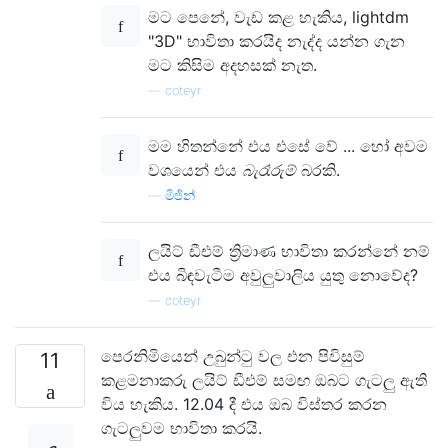
මට පෙනේ, වැඩ කළ හැකිය, lightdm
"3D" භාවිතා කරයිද නැද්ද යන්න ගැන
මට කිසිම අදහසක් නැත.
—
coteyr
මම හිතන්නේ එය එසේ වේ ... හෝ අවම
වශයෙන් එය
බැරෑරුම්
බරකි.
—
මිජින්
ලයිට් ඩීඑම් ත්‍රිමාණ භාවිතා කරන්නේ නම්
එය බිඳවැටීම අවුලුවාලිය යුතු නොවේද?
—
coteyr
පෙරනිමියෙන් උබුන්ටු වල එන පිවිසුම්
11
කළමනාකරු ලයිට් ඩීඑම් සමඟ ඔබට ගැටලු ඇති
විය හැකිය. 12.04 දී එය ඔබ විස්තර කරන
ගැටලුවම භාවිතා කරයි.