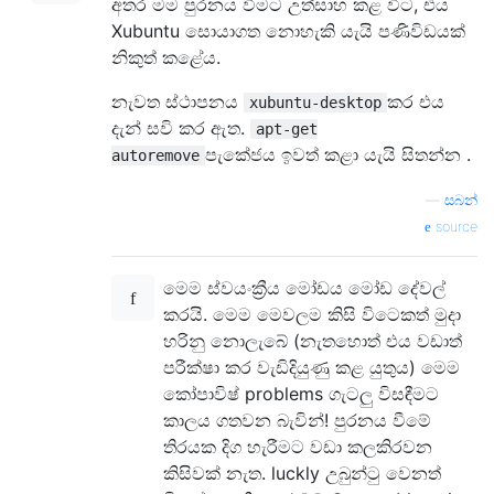
අතර මම පුරනය වීමට උත්සාහ කළ විට, එය
Xubuntu සොයාගත නොහැකි යැයි පණිවිඩයක්
නිකුත් කළේය.
නැවත ස්ථාපනය
කර එය
xubuntu-desktop
දැන් සවි කර ඇත.
apt-get
පැකේජය ඉවත් කළා යැයි සිතන්න .
autoremove
—
සබන්
source
මෙම ස්වයංක්‍රීය මෝඩය මෝඩ දේවල්
කරයි. මෙම මෙවලම කිසි විටෙකත් මුදා
හරිනු නොලැබේ (නැතහොත් එය වඩාත්
පරීක්ෂා කර වැඩිදියුණු කළ යුතුය) මෙම
කෝපාවිෂ් problems ගැටලු විසඳීමට
කාලය ගතවන බැවින්! පුරනය වීමේ
තිරයක දිග හැරීමට වඩා කලකිරවන
කිසිවක් නැත. luckly උබුන්ටු වෙනත්