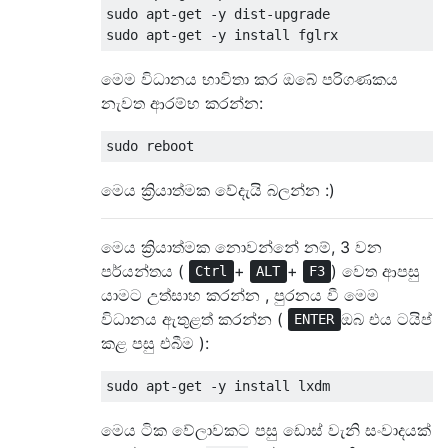
sudo apt-get -y dist-upgrade

මෙම විධානය භාවිතා කර ඔබේ පරිගණකය
නැවත ආරම්භ කරන්න:
මෙය ක්‍රියාත්මක වේදැයි බලන්න :)
මෙය ක්‍රියාත්මක නොවන්නේ නම්, 3 වන
පර්යන්තය (
+
+
) වෙත ආපසු
Ctrl
ALT
F3
යාමට උත්සාහ කරන්න , පුරනය වී මෙම
විධානය ඇතුළත් කරන්න (
ඔබ එය ටයිප්
ENTER
කළ පසු එබීම ):
මෙය ටික වේලාවකට පසු ඩොස් වැනි සංවාදයක්