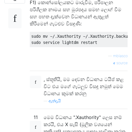
F1) කොන්සෝලයකට මාරුවීම, පරිපාලන
පරිශීලක නාමය සහ මුරපදය සමඟ ලොග් වීම
සහ පහත දැක්වෙන විධානයන් ඇතුළත්
කිරීමෙන් ගැටළුව විසඳුණි:
sudo mv ~/.Xauthority ~/.Xauthority.backup

—
mblasco
source
, ස්තූතියි, මම දෙවන විධානය ටයිප් කළ
විට එය මගේ ගැටලුව විසඳූ නමුත් මෙම
විධානය කුමක් කරනු
—
ඇත්දැයි
11
මෙම විධානය ".Xauthority" ලෙස නම්
කරයි, එය X සැසි (මූලික වශයෙන්
කුකියක්) සත්‍යාපනය සඳහා භාවිතා කරන