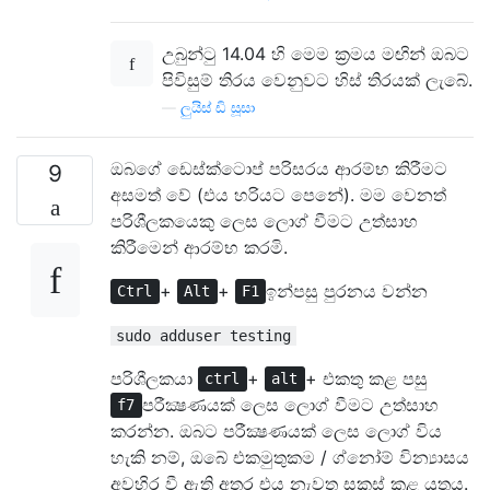
උබුන්ටු 14.04 හි මෙම ක්‍රමය මඟින් ඔබට
පිවිසුම් තිරය වෙනුවට හිස් තිරයක් ලැබේ.
—
ලුයිස් ඩි සූසා
ඔබගේ ඩෙස්ක්ටොප් පරිසරය ආරම්භ කිරීමට
9
අසමත් වේ (එය හරියට පෙනේ). මම වෙනත්
පරිශීලකයෙකු ලෙස ලොග් වීමට උත්සාහ
කිරීමෙන් ආරම්භ කරමි.
+
+
ඉන්පසු පුරනය වන්න
Ctrl
Alt
F1
sudo adduser testing
පරිශීලකයා
+
+ එකතු කළ පසු
ctrl
alt
පරීක්‍ෂණයක් ලෙස ලොග් වීමට උත්සාහ
f7
කරන්න. ඔබට පරීක්‍ෂණයක් ලෙස ලොග් විය
හැකි නම්, ඔබේ එකමුතුකම / ග්නෝම් වින්‍යාසය
අවහිර වී ඇති අතර එය නැවත සකස් කළ යුතුය.