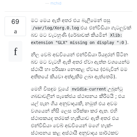
—
mchid
මට මෙය ඇති අතර එය බැලීමෙන් පසු
69
එය එන්වීඩියා ගැටලුවක්
/var/log/Xorg.0.log
බව මට වැටහුණි (රේඛාවක් කියමින්
Xlib:
).
extension "GLX" missing on display ":0
නිල වෙබ් අඩවියෙන් එන්වීඩියා රියදුරන් සිටින
බව මට වැටහී ඇති අතර ඒවා ඇත්ත වශයෙන්ම
ස්ථායී හා පරීක්‍ෂා නොකළ ඒවාය (එබැවින් මම
අතීතයේ කියවා අත්දැකීම් ලබා ඇත්තෙමි).
මෙහි විසඳුම වූයේ
උබුන්ටු
nvidia-current
ගබඩාවලින් පැකේජය ස්ථාපනය කිරීමයි ; එය
යල් පැන ගිය අනුවාදයකි, නමුත් එය අවම
වශයෙන් නිසි ලෙස පරීක්ෂා කර ඇත. එහි
ස්ථාපකයද තරමක් හැකියාව ඇති අතර එය
එන්වීඩියා වෙබ් අඩවියෙන් මගේ හැක්-
ස්ථාපනය කළ අස්ථායී අනුවාදය සාර්ථකව