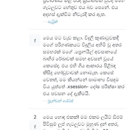
ප්‍රචාරණය කළ පරිදි ක්‍රියාත්මක වුවද මගේ
ගැටලුවට හේතුව එය බව පෙනේ. එය
අදහස් දැක්වීම නිවැරදි කර ඇත.
—
පැට්‍රික්
මෙය මට වැඩ කළා. විදුලි කුණාටුවකදී
මගේ පරිගණකයට විදුලිය අහිමි වූ අතර
සමහරක් මගේ .ප්‍රොෆයිල් අවසානයේ
බාහිර රේඛාවක් සමඟ අවසන් වූයේ
කෙසේද. එය එහි ගිය ආකාරය පිළිබඳ
කිසිදු හෝඩුවාවක් නොමැත. කෙසේ
වෙතත්, මම කියන්නේ සාමාන්‍ය විසඳුම
විය යුත්තේ .xsession- දෝෂ පරීක්ෂා කර
එය පවසන දේ දැකීමයි.
—
බ්‍රැන්ඩන් යේට්ස්
2
මෙය හොඳ එකක්! මම එකම ලයිට් ඩීඑම්
පිවිසුම් ලූප් ගැටලුවට මුහුණ දුන් අතර,