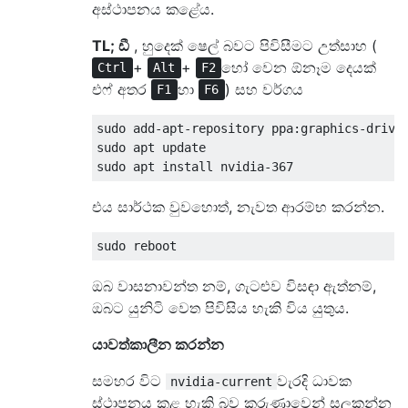
අස්ථාපනය කළේය.
TL; ඩී
, හුදෙක් ෂෙල් බවට පිවිසීමට උත්සාහ (
+
+
හෝ වෙන ඕනෑම දෙයක්
Ctrl
Alt
F2
එෆ් අතර
හා
) සහ වර්ගය
F1
F6
sudo add-apt-repository ppa:graphics-driver
sudo apt update

එය සාර්ථක වුවහොත්, නැවත ආරම්භ කරන්න.
ඔබ වාසනාවන්ත නම්, ගැටළුව විසඳා ඇත්නම්,
ඔබට යුනිටි වෙත පිවිසිය හැකි විය යුතුය.
යාවත්කාලීන කරන්න
සමහර විට
වැරදි ධාවක
nvidia-current
ස්ථාපනය කළ හැකි බව කරුණාවෙන් සලකන්න