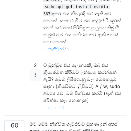
sudo apt-get install nvidia-
අතර එය නිවැරදි කර ඇති බව
367
පෙනේ. සමහර විට මම කලින් රියදුරන්
ඉවත් කර හෝ පිරිසිදු කළ යුතුව තිබුණි,
නමුත් මම එය තනිවම කර ඇති බවක්
නොපෙනේ.
—
නැතිවූ දරුවා
2
O මූන්ඩ්‍රා: එය ලොගයකි, ඔබ එය
ක්‍රියාත්මක කිරීමට උත්සාහ කරන්නේ
ඇයි? මෙම ලිපිගොනු වල මෙහෙයුම්
සඳහා (කියවීමට, ලිවීමට) A / w, sudo
අවශ්‍ය වේ, මම විශ්වාස කරමි (දැන් එය
පරීක්ෂා කළ නොහැක)
—
edison23
මට මෙම නිශ්චිත ගැටළුවට මුහුණ දුන් අතර
60
ඉහත යෝජනා කළ විසඳුම් කිසිවක් මා