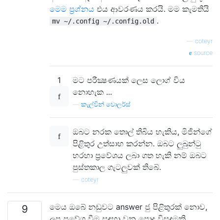
මෙම ප්‍රශ්නය
එය ආවරණය කරයි. මම කැමතියි
.
mv ~/.config ~/.config.old
—
coteyr
source
1
මට පරීක්‍ෂණයක් ලෙස ලොග් විය
නොහැක ...
—
කැල්වින් වොලර්ස්
ඔබට නරක තොල් තිබිය හැකිය, මිජින්ගේ
පිළිතුර උත්සාහ කරන්න. ඔබට ලුබුන්ටු
හරහා ප්‍රවේශය ලබා ගත හැකි නම් ඔබට
පුස්තකාල ගැටලුවක් තිබේ.
—
coteyr
මෙය ඔබේ නඩුවට answer ජු පිළිතුරක් නොව,
9
ලූප ප්‍රවේශ වීම සඳහා වන පොදු විසඳුමකි.