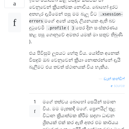
වෙනුවෙන් ක්‍රියාත්මක නොවීය. බොහෝ දුරට
අතහැර දැමීමෙන් පසු මම බැලූ විට
.xsession-
මගේ අතේ යතුරු ලියනයක ඇති බව
errors
දුටුවෙමි
(
පෙර දින සංස්කරණය
.profile
}
කළ පසු ගොනුවේ අමතර යමක් මා සතුව තිබුණි
).
එය පිවිසුම් ලූපයට හේතු විය. යෝජිත අනෙක්
විසඳුම් ඔබ වෙනුවෙන් ක්‍රියා නොකරන්නේ දැයි
බැලීමට එය තවත් ස්ථානයක් විය හැකිය.
—
ඩෑන් කන්ඩිෆ්
source
1
මගේ තත්වය බොහෝ සෙයින් සමාන
විය. මම මෑතකදී මගේ. ප්‍රොෆයිල් තුළ
විධාන ක්‍රියාත්මක කිරීම සඳහා ධාවන
ශ්‍රිතයක් එක් කර ඇති අතර එම කාර්යය