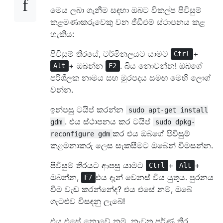
මෙය ලබා ගැනීම සඳහා ඔබට විකල්ප පිවිසුම්
කළමණාකරුවෙකු වන ජීඩීඑම් ස්ථාපනය කළ
හැකිය:
පිවිසුම් තිරයේ, ටර්මිනලයට යාමට
+
Ctrl
+ ඔබන්න
. බිය නොවන්න! ඔබගේ
Alt
F2
පරිශීලක නාමය සහ මුරපදය සමඟ මෙහි ලොග්
වන්න.
ඉන්පසු ටයිප් කරන්න
sudo apt-get install
. එය ස්ථාපනය කර ටයිප්
gdm
sudo dpkg-
කර එය ඔබගේ පිවිසුම්
reconfigure gdm
කළමනාකරු ලෙස සැකසීමට ඔබෙන් විමසන්න.
පිවිසුම් තිරයට ආපසු යාමට
+
+
Ctrl
Alt
ඔබන්න,
එය දැන් වෙනස් විය යුතුය. පුරනය
F7
වීම වැඩ කරන්නේද? එය එසේ නම්, ඔබේ
ගැටළුව විසඳනු ලැබේ!
එය එසේ නොවේ නම්, නැවත පූර්ණ තිර