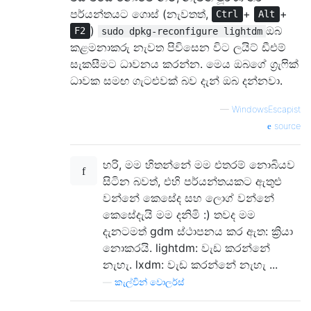
පර්යන්තයට ගොස් (නැවතත්,
+
+
Ctrl
Alt
)
ඔබ
F2
sudo dpkg-reconfigure lightdm
කළමනාකරු නැවත පිවිසෙන විට ලයිට් ඩීඑම්
සැකසීමට ධාවනය කරන්න. මෙය ඔබගේ ග්‍රැෆික්
ධාවක සමඟ ගැටළුවක් බව දැන් ඔබ දන්නවා.
—
WindowsEscapist
source
හරි, මම හිතන්නේ මම එතරම් නොබියව
සිටින බවත්, එහි පර්යන්තයකට ඇතුළු
වන්නේ කෙසේද සහ ලොග් වන්නේ
කෙසේදැයි මම දනිමි :) තවද මම
දැනටමත් gdm ස්ථාපනය කර ඇත: ක්‍රියා
නොකරයි. lightdm: වැඩ කරන්නේ
නැහැ. lxdm: වැඩ කරන්නේ නැහැ ...
—
කැල්වින් වොලර්ස්