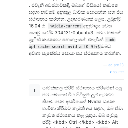
. එවැනි අවස්ථාවකදී, ඔබගේ වීඩියෝ කාඩ්පත
සඳහා නවතම අනුකූල ධාවක සොයන්න සහ එය
ස්ථාපනය කරන්න. උදාහරණයක් ලෙස, උබුන්ටු
16.04 හි,
අනුවාදය වෙත
nvidia-current
යොමු කරයි: 304.131-0ubuntu3. මෙය ඔබගේ
ග්‍රැෆික් කාඩ්පතට නොගැලපේ; එබැවින්
sudo
ඔබට
apt-cache search nvidia-[0-9]+$
අවශ්‍ය පැකේජය සොයා එය ස්ථාපනය කරන්න.
—
edison23
source
යාවත්කාල කිරීම් ස්ථාපනය කිරීමෙන් පසු
මට බොහෝ විට පිවිසුම් ලූප් ගැටළුව
තිබේ. වෙබ් අඩවියෙන් Nvidia ධාවක
භාවිතා කිරීමට කැමති අය සඳහා, ඔබ ඒවා
නැවත ස්ථාපනය කළ යුතුය. ඔබ පැවසූ
පරිදි: <kbd> Ctrl </kbd> <kbd> Alt