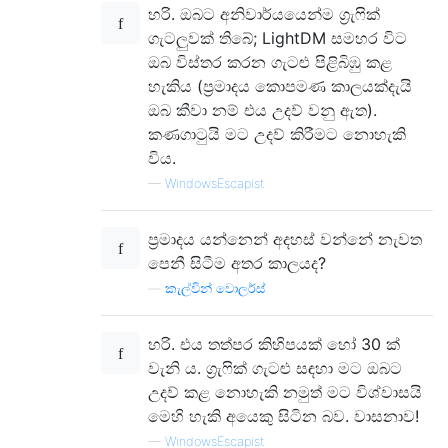
හරි. ඔබට අනිවාර්යයෙන්ම ග්‍රැෆික්
ගැටලුවක් තිබේ; LightDM සමහර විට
ඔබ විස්තර කරන ගැටළු පිළිබිඹු කළ
හැකිය (ප්‍රමාදය කොපමණ කාලයක්දැයි
ඔබ කීවා නම් එය උදව් වනු ඇත).
කණගාටුයි මට උදව් කිරීමට නොහැකි
විය.
—
WindowsEscapist
ප්‍රමාදය යන්නෙන් අදහස් වන්නේ නැවත
පෙනී සිටීම අතර කාලයද?
—
කැල්වින් වොලර්ස්
හරි. එය තත්පර කිහිපයක් හෝ 30 ක්
වැනි ය. ග්‍රැෆික් ගැටළු සඳහා මට ඔබට
උදව් කළ නොහැකි නමුත් මට විශ්වාසයි
මෙහි හැකි අයෙකු සිටින බව. වාසනාව!
—
WindowsEscapist