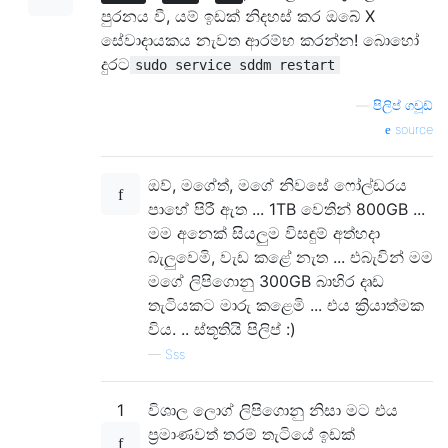
පුරනය වී, යම් ඉඩක් නිදහස් කර ඔබේ X
සේවාදායකය නැවත ආරම්භ කරන්න! බොහෝ
දුරට
sudo service sddm restart
—
පිලිප් ගචූඩ්
source
ඔව්, මගේත්, මගේ නිවසේ ෆෝල්ඩරය
පාහේ පිරී ඇත ... 1TB වෙතින් 800GB ...
මම අනෙක් සියලුම විසඳුම් අත්හදා
බැලුවෙමි, වැඩ කළේ නැත ... එබැවින් මම
මගේ ලිපිගොනු 300GB බාහිර දෘඩ
තැටියකට මාරු කළෙමි ... එය ක්‍රියාත්මක
විය. .. ස්තූතියි පිලිප් :)
—
Sss
1
විශාල ලොග් ලිපිගොනු නිසා මට එය
ප්‍රමාණවත් තරම් තැටියේ ඉඩක්