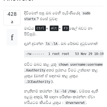
දිවීමෙන් පසු ඔබ මෙහි පැමිණියේද
428
sudo
? එසේ වුවද:
startx
මාධ්ය
+
+
ෂෙල් බවට හා
Ctrl
Alt
F3
පිවිසුම්.
දැන් දුවන්න
. ඔබ රේඛාව දුටුවහොත්
ls -lA
එවිට ඔබට කළ යුතු
chown username:username
අතර පුරනය වීමට උත්සාහ කළ
.Xauthority
යුතුය (ඔබත් ඒ සඳහාම කළ යුතුය
).
.ICEauthority
නැතිනම් කරන්න
. වම්පස ඇති
ls -ld /tmp
පළමු අකුරු 10 සඳහා පරීක්ෂා කරන්න: ඒවා
හරියටම කියවිය යුතුය :
.
drwxrwxrwt