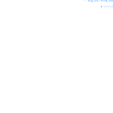
—
කැල්වින් වොලර්ස්
source