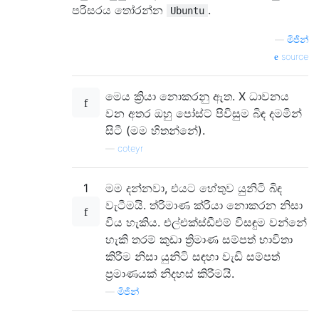
පරිසරය තෝරන්න
.
Ubuntu
—
මිජින්
source
මෙය ක්‍රියා නොකරනු ඇත. X ධාවනය
වන අතර ඔහු පෝස්ට් පිවිසුම බිඳ දමමින්
සිටී (මම හිතන්නේ).
—
coteyr
1
මම දන්නවා, එයට හේතුව යුනිටි බිඳ
වැටීමයි. ත්රිමාණ ක්රියා නොකරන නිසා
විය හැකිය. එල්එක්ස්ඩීඑම් විසඳුම වන්නේ
හැකි තරම් කුඩා ත්‍රිමාණ සම්පත් භාවිතා
කිරීම නිසා යුනිටි සඳහා වැඩි සම්පත්
ප්‍රමාණයක් නිදහස් කිරීමයි.
—
මිජින්