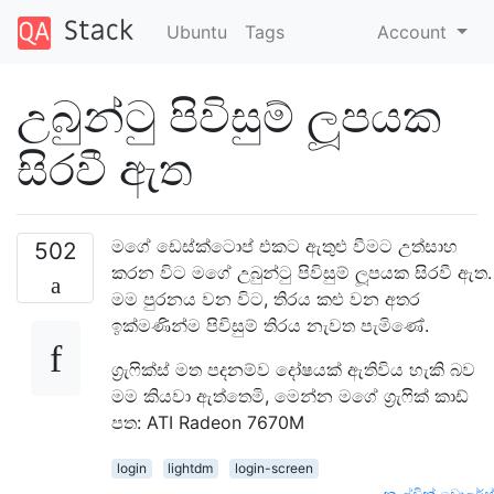
Ubuntu
Tags
Account
උබුන්ටු පිවිසුම් ලූපයක
සිරවී ඇත
මගේ ඩෙස්ක්ටොප් එකට ඇතුළු වීමට උත්සාහ
502
කරන විට මගේ උබුන්ටු පිවිසුම් ලූපයක සිරවී ඇත.
මම පුරනය වන විට, තිරය කළු වන අතර
ඉක්මණින්ම පිවිසුම් තිරය නැවත පැමිණේ.
ග්‍රැෆික්ස් මත පදනම්ව දෝෂයක් ඇතිවිය හැකි බව
මම කියවා ඇත්තෙමි, මෙන්න මගේ ග්‍රැෆික් කාඩ්
පත: ATI Radeon 7670M
login
lightdm
login-screen