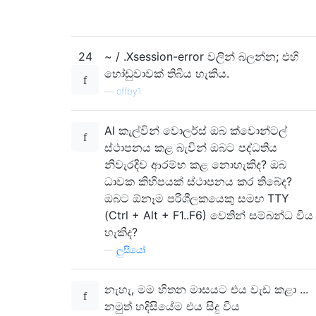
24
~ / .Xsession-error වලින් බලන්න; එහි
හෝඩුවාවක් තිබිය හැකිය.
—
offby1
Al කැල්වින් වොලර්ස් ඔබ ක්වොන්ටල්
ස්ථාපනය කළ බැවින් ඔබට පද්ධතිය
නිවැරදිව ආරම්භ කළ නොහැකිද? ඔබ
ධාවක කිහිපයක් ස්ථාපනය කර තිබේද?
ඔබට ඕනෑම පරිශීලකයෙකු සමඟ TTY
(Ctrl + Alt + F1..F6) වෙතින් සම්බන්ධ විය
හැකිද?
—
ලුසියෝ
නැහැ, මම හිතන මාසයට එය වැඩ කළා ...
නමුත් හදිසියේම එය සිදු විය