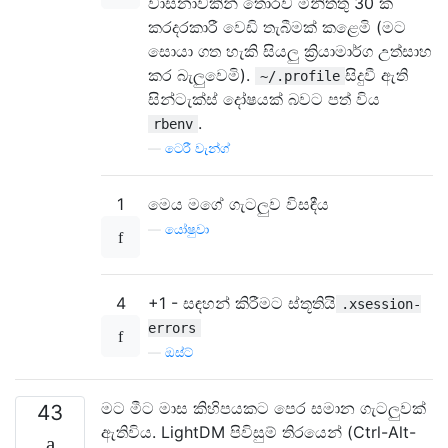
වාසනාවකින් තොරව මිනිත්තු 30 ක
කරදරකාරී වෙඩි තැබීමක් කළෙමි (මට
සොයා ගත හැකි සියලු ක්‍රියාමාර්ග උත්සාහ
කර බැලුවෙමි).
සිදුවී ඇති
~/.profile
සින්ටැක්ස් දෝෂයක් බවට පත් විය
.
rbenv
—
ටෙරී වැන්ග්
1
මෙය මගේ ගැටලුව විසඳීය
—
යෝෂුවා
4
+1 - සඳහන් කිරීමට ස්තූතියි
.xsession-
errors
—
ඔස්ට්
මට මීට මාස කිහිපයකට පෙර සමාන ගැටලුවක්
43
ඇතිවිය. LightDM පිවිසුම් තිරයෙන් (Ctrl-Alt-