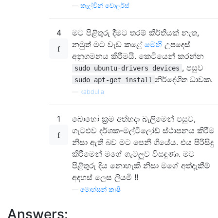
—
කැල්වින් වොලර්ස්
4
මට පිළිතුරු දීමට තරම් කීර්තියක් නැත,
නමුත් මට වැඩ කළේ
මෙහි
උපදෙස්
අනුගමනය කිරීමයි. කෙටියෙන් කරන්න
, පසුව
sudo ubuntu-drivers devices
නිර්දේශිත ධාවක.
sudo apt-get install
—
kabdulla
1
බොහෝ ක්‍රම අත්හදා බැලීමෙන් පසුව,
ගැටළුව දර්ශක-මල්ටිලෝඩ් ස්ථාපනය කිරීම
නිසා ඇති බව මට පෙනී ගියේය. එය පිරිසිදු
කිරීමෙන් මගේ ගැටලුව විසඳුණා. මට
පිළිතුරු දිය නොහැකි නිසා මගේ අත්දැකීම්
අදහස් ලෙස ලියමි !!
—
මොහ්සන් කාෂි
Answers: