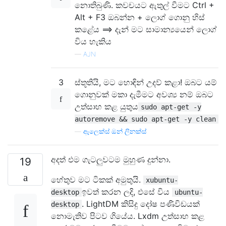
නොතිබුණි. කවචයට ඇතුල් වීමට Ctrl +
Alt + F3 ඔබන්න + ලොග් ගොනු හිස්
කළේය ==> දැන් මට සාමාන්‍යයෙන් ලොග්
විය හැකිය
—
AJN
3
ස්තූතියි, මට හොඳින් උදව් කළා! ඔබට යම්
ගොනුවක් මකා දැමීමට අවශ්‍ය නම් ඔබට
උත්සාහ කළ යුතුය
sudo apt-get -y
autoremove && sudo apt-get -y clean
—
ඇලෙක්ස් ඔන් ලිනක්ස්
අදත් එම ගැටලුවටම මුහුණ දුන්නා.
19
හේතුව මට ටිකක් අමුතුයි.
xubuntu-
ඉවත් කරන ලදි, එසේ විය
desktop
ubuntu-
. LightDM කිසිදු දෝෂ පණිවිඩයක්
desktop
නොමැතිව පිටව ගියේය. Lxdm උත්සාහ කළ