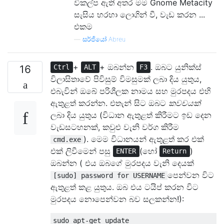
විකල්ප ඇති අතර මම Gnome Metacity
සැසිය හරහා ලොගින් වී, වැඩ කරන ...
එකම
—
සර්ජියෝ Abreu
+
+ ඔබන්න
. ඔබට යුනික්ස්
16
Ctrl
ALT
F3
විලාසිතාවේ පිවිසුම් විමසුමක් ලබා දිය යුතුය,
එබැවින් ඔබේ පරිශීලක නාමය සහ මුරපදය එහි
ඇතුළත් කරන්න. එතැන් සිට ඔබට
කවචයක්
ලබා දිය යුතුය (විධාන ඇතුළත් කිරීමට ඉඩ දෙන
වැඩසටහනක්, කවුළු වැනි වර්ග කිරීම
). මෙම විධානයන් ඇතුළත් කර එක්
cmd.exe
එක් ලිවීමෙන් පසු
(හෝ
)
ENTER
Return
ඔබන්න ( එය ඔබගේ මුරපදය වැනි දෙයක්
පෙන්වන විට
[sudo] password for USERNAME
ඇතුළත් කළ යුතුය. ඔබ එය ටයිප් කරන විට
මුරපදය නොපෙන්වන බව සලකන්න!):
sudo apt-get update
