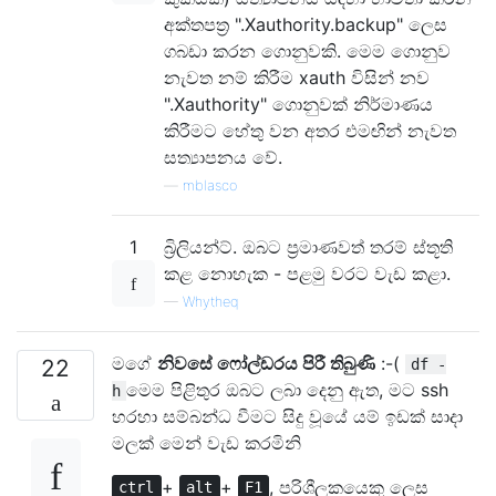
අක්තපත්‍ර ".Xauthority.backup" ලෙස
ගබඩා කරන ගොනුවකි. මෙම ගොනුව
නැවත නම් කිරීම xauth විසින් නව
".Xauthority" ගොනුවක් නිර්මාණය
කිරීමට හේතු වන අතර එමඟින් නැවත
සත්‍යාපනය වේ.
—
mblasco
1
බ්‍රිලියන්ට්. ඔබට ප්‍රමාණවත් තරම් ස්තූති
කළ නොහැක - පළමු වරට වැඩ කළා.
—
Whytheq
මගේ
නිවසේ ෆෝල්ඩරය පිරී තිබුණි
:-(
22
df -
මෙම පිළිතුර ඔබට ලබා දෙනු ඇත, මට ssh
h
හරහා සම්බන්ධ වීමට සිදු වූයේ යම් ඉඩක් සාදා
මලක් මෙන් වැඩ කරමිනි
+
+
, පරිශීලකයෙකු ලෙස
ctrl
alt
F1