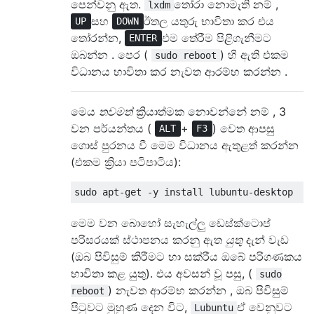
පෙන්වනු ඇත.
තෝරා නොමැති නම් ,
lxdm
සහ
ඊතල යතුරු භාවිතා කර එය
UP
DOWN
තෝරන්න,
එම තේරීම පිළිගැනීමට
ENTER
ඔබන්න . පෙර (
) හි ඇති එකම
sudo reboot
විධානය භාවිතා කර නැවත ආරම්භ කරන්න .
මෙය
තවමත්
ක්‍රියාත්මක නොවන්නේ නම් , 3
වන පර්යන්තය (
+
) වෙත ආපසු
ALT
F3
ගොස් පුරනය වී මෙම විධානය ඇතුළත් කරන්න
(එකම ක්‍රියා පටිපාටිය):
මෙම වන බොහෝ සැහැල්ලු ඩෙස්ක්ටොප්
පරිසරයක් ස්ථාපනය කරනු ඇත
යුතු
දැන් වැඩ
(ඔබ පිවිසුම් කිරීමට හා සක්රීය ඔබේ පරිගණකය
භාවිතා කළ යුතු). එය අවසන් වූ පසු, (
sudo
) නැවත ආරම්භ කරන්න , ඔබ පිවිසුම්
reboot
පිටුවට මුහුණ දෙන විට,
ඒ වෙනුවට
Lubuntu