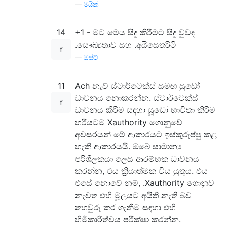
—
මයික්
14
+1 - මට මෙය සිදු කිරීමට සිදු වුවද
.සෞඛ්‍යතාව සහ .අයිසෙතරිටි
—
ඔස්ට්
11
Ach නැච් ස්ටාර්ටෙක්ස් සමඟ සුඩෝ
ධාවනය නොකරන්න. ස්ටාර්ටෙක්ස්
ධාවනය කිරීම සඳහා සූඩෝ භාවිතා කිරීම
හරියටම Xauthority ගොනුවේ
අවසරයන් මේ ආකාරයට ඉස්කුරුප්පු කළ
හැකි ආකාරයයි. ඔබේ සාමාන්‍ය
පරිශීලකයා ලෙස ආරම්භක ධාවනය
කරන්න, එය ක්‍රියාත්මක විය යුතුය. එය
එසේ නොවේ නම්, .Xauthority ගොනුව
නැවත එහි මූලයට අයිති නැති බව
තහවුරු කර ගැනීම සඳහා එහි
හිමිකාරිත්වය පරීක්ෂා කරන්න.