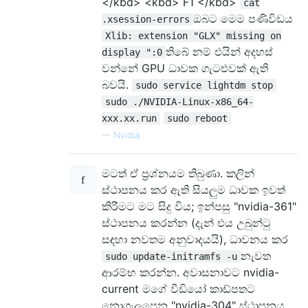
</kbd> <kbd> F1 </kbd>
cat
ඔබට මෙම පණිවිඩය
.xsession-errors
Xlib: extension "GLX" missing on
තිබේ නම් එයින් අදහස්
display ":0
වන්නේ GPU ධාවක ගැටළුවක් ඇති
බවයි.
sudo service lightdm stop
sudo ./NVIDIA-Linux-x86_64-
xxx.xx.run
sudo reboot
—
Nvidia
මටත් ඒ ප්‍රශ්නයම තිබුණා. කලින්
ස්ථාපනය කර ඇති සියලුම ධාවක ඉවත්
කිරීමට මට සිදු විය; ඉන්පසු "nvidia-361"
ස්ථාපනය කරන්න (දැන් එය උබුන්ටු
සඳහා නවතම අනුවාදයයි), ධාවනය කර
නැවත
sudo update-initramfs -u
ආරම්භ කරන්න. අවාසනාවට nvidia-
current මගේ වීඩියෝ කාඩ්පතට
නොගැලපෙන "nvidia-304" ස්ථාපනය