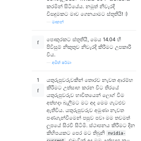
කරමින් සිටියේය. නමුත් නිවැරදි
විසඳුමකට මාව ගෙනයාමට ස්තූතියි! :)
—
මාකන්
පොකුරකට ස්තූතියි, මෙය 14.04 හි
පිවිසුම් නිකුතුව නිවැරදි කිරීමට උපකාරී
විය.
—
අමිත් ෂර්මා
1
යතුරුපුවරුවකින් තොරව නැවත ආරම්භ
කිරීමට උත්සාහ කරන විට තිරයේ
යතුරුපුවරුව භාවිතයෙන් ලොග් වීම
අත්හදා බැලීමට මට අද මෙම ගැටළුව
ඇතිවිය. යතුරුපුවරුව අමුණා නැවත
පණගැන්වීමෙන් පසුව පවා මම තවමත්
ලූපයේ සිරවී සිටිමි. ස්ථාපනය කිරීමට දින
කිහිපයකට පෙර මට තිබුනි
nvidia-
, එබැවින් අද මම උත්සාහ කළ
current