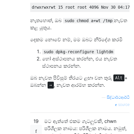
නැතහොත්, ඔබ
නැවත
sudo chmod a+wt /tmp
කළ යුතුය.
දෙකම නොවේ නම්, මම ඔබට නිර්දේශ කරමි
sudo dpkg-reconfigure lightdm
හෝ අස්ථාපනය කරන්න, එය නැවත
ස්ථාපනය කරන්න.
ඔබ නැවත පිවිසුම් තිරයට ළඟා වන තුරු
+
Alt
ඔබන්න
, නැවත ආරම්භ කරන්න.
→
—
සිද්ධාර්ථආර්ටී
source
19
මට ඇත්තේ එකම ගැටලුවකි, chwn
පරිශීලක නාමය: පරිශීලක නාමය. නමුත්,