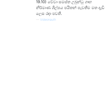
19.10) වේවා සමස්ත උබුන්ටු ගෘහ
නිර්මාණ ශිල්පය පයිතන් පැවතීම මත දැඩි
ලෙස රඳා පවතී.
—
Videonauth