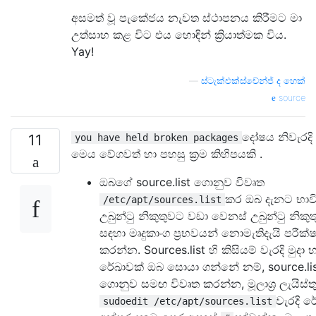
අසමත් වූ පැකේජය නැවත ස්ථාපනය කිරීමට මා
උත්සාහ කළ විට එය හොඳින් ක්‍රියාත්මක විය.
Yay!
—
ස්ටැක්එක්ස්චේන්ජ් ද හෙක්
source
දෝෂය නිවැරදි 
11
you have held broken packages
මෙය වේගවත් හා පහසු ක්‍රම කිහිපයකි .
ඔබගේ source.list ගොනුව විවෘත
කර ඔබ දැනට භාව
/etc/apt/sources.list
උබුන්ටු නිකුතුවට වඩා වෙනස් උබුන්ටු නිකුත
සඳහා මෘදුකාංග ප්‍රභවයන් නොමැතිදැයි පරීක්ෂ
කරන්න. Sources.list හි කිසියම් වැරදි මුදා 
රේඛාවක් ඔබ සොයා ගන්නේ නම්, source.li
ගොනුව සමඟ විවෘත කරන්න, මූලාශ්‍ර ලැයිස්
වැරදි ර
sudoedit /etc/apt/sources.list