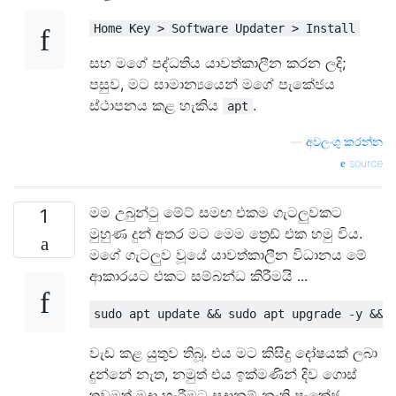
Home Key > Software Updater > Install
සහ මගේ පද්ධතිය යාවත්කාලීන කරන ලදි;
පසුව, මට සාමාන්‍යයෙන් මගේ පැකේජය
ස්ථාපනය කළ හැකිය
.
apt
—
අවලංගු කරන්න
source
මම උබුන්ටු මේට් සමඟ එකම ගැටලුවකට
1
මුහුණ දුන් අතර මට මෙම ත්‍රෙඩ් එක හමු විය.
මගේ ගැටලුව වූයේ යාවත්කාලීන විධානය මේ
ආකාරයට එකට සම්බන්ධ කිරීමයි ...
වැඩ කළ යුතුව තිබූ. එය මට කිසිදු දෝෂයක් ලබා
දුන්නේ නැත, නමුත් එය ඉක්මණින් දිව ගොස්
තවමත් මුදා හැරීමට සූදානම් නැති පැකේජ