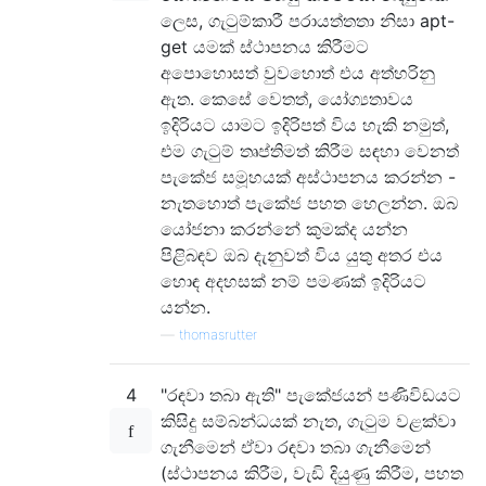
ලෙස, ගැටුම්කාරී පරායත්තතා නිසා apt-
get යමක් ස්ථාපනය කිරීමට
අපොහොසත් වුවහොත් එය අත්හරිනු
ඇත. කෙසේ වෙතත්, යෝග්‍යතාවය
ඉදිරියට යාමට ඉදිරිපත් විය හැකි නමුත්,
එම ගැටුම් තෘප්තිමත් කිරීම සඳහා වෙනත්
පැකේජ සමූහයක් අස්ථාපනය කරන්න -
නැතහොත් පැකේජ පහත හෙලන්න. ඔබ
යෝජනා කරන්නේ කුමක්ද යන්න
පිළිබඳව ඔබ දැනුවත් විය යුතු අතර එය
හොඳ අදහසක් නම් පමණක් ඉදිරියට
යන්න.
—
thomasrutter
4
"රඳවා තබා ඇති" පැකේජයන් පණිවිඩයට
කිසිදු සම්බන්ධයක් නැත, ගැටුම වළක්වා
ගැනීමෙන් ඒවා රඳවා තබා ගැනීමෙන්
(ස්ථාපනය කිරීම, වැඩි දියුණු කිරීම, පහත