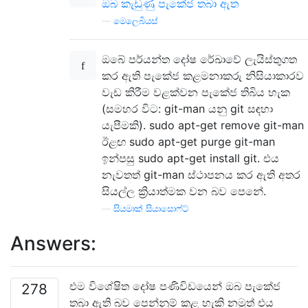
ඔබ කැඩුණු පැකේජ තබා ඇත
—
මෙලෙබියස්
ඔබේ පර්යන්ත දෝෂ රේඛාවේ ලැයිස්තුගත
කර ඇති පැකේජ කළමනාකරු නිසියාකාරව
වැඩ කිරීම වළක්වන පැකේජ තිබිය හැක
(සමහර විට: git-man යනු git සඳහා
යැපීමකි). sudo apt-get remove git-man
ඊළඟ sudo apt-get purge git-man
ඉන්පසු sudo apt-get install git. එය
නැවතත් git-man ස්ථාපනය කර ඇති අතර
සියල්ල ක්‍රියාත්මක වන බව පෙනේ.
—
සියමාක් සියාසොෆ්ට්
Answers:
එම විශේෂිත දෝෂ පණිවිඩයෙන් ඔබ පැකේජ
278
තබා ඇති බව පෙන්නුම් කළ හැකි නමුත් එය