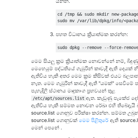
යන්න.
cd /tmp && sudo mkdir new-package
පහත විධානය ක්‍රියාත්මක කරන්න:
මෙම සියලු ක්‍රම ක්‍රියාත්මක නොවන්නේ නම්, බිඳු
මෙහෙයුම් පද්ධතියේ ගැඹුරින් කාවැදී ඇති දෙයක් න
ඇතිවිය හැකි අතර මෙම ක්‍රම කිසිවක් එයට බලපා
නැත. මෙම ගැඹුරින් කාවැදී ඇති "යමක්" සෙවීමේ 
පැහැදිලි ස්ථානය මෘදුකාංග ප්‍රභවයන් තුළ
ඇත. කැඩුණු පැකේජ ද
/etc/apt/sources.list
ඇතිවිය හැකි සම්මත නොවන රේඛා එහි තිබේදැයි 
source.list ගොනුව පරීක්ෂා කරන්න. සම්මත උබුන
source.list ගොනුවක්
මෙම පිළිතුරේ
ඇති source.
මෙන් පෙනේ .