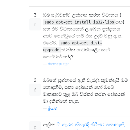
3
ඔබ සැබවින්ම උත්සාහ කරන විධානය (
සහ)
sudo apt-get install ia32-libs
සහ එම විධානයෙන් ලැබෙන ප්‍රතිදානය
අපට පෙන්වූයේ නම් එය උදව් වනු ඇත.
එසේම,
sudo apt-get dist-
පවතින යාවත්කාලීනයන්
upgrade
පෙන්වන්නේද?
—
thomasrutter
3
ඔබගේ ප්‍රශ්නයේ ඇති වැරැද්ද කුමක්දැයි මම
නොදනිමි, සත්‍ය දෝෂයක් හෝ ඔබේ
මාතෘකාව තුළ ඔබ විස්තර කරන දෝෂයක්
මා දකින්නේ නැත.
—
බ්‍රියාම්
ආශ්‍රිත:
ඊ: ගැටළු නිවැරදි කිරීමට නොහැකි,