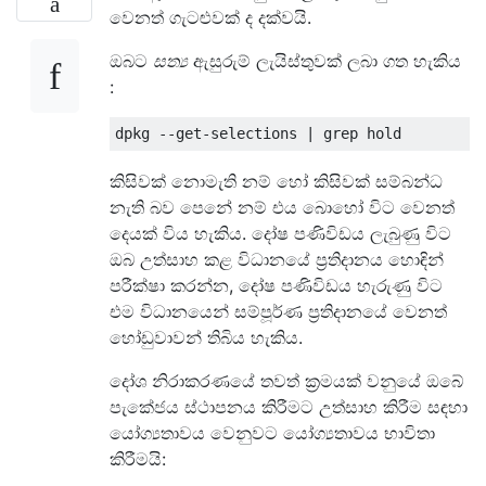
වෙනත් ගැටළුවක් ද දක්වයි.
ඔබට
සත්‍ය
ඇසුරුම් ලැයිස්තුවක් ලබා ගත හැකිය
:
කිසිවක් නොමැති නම් හෝ කිසිවක් සම්බන්ධ
නැති බව පෙනේ නම් එය බොහෝ විට වෙනත්
දෙයක් විය හැකිය. දෝෂ පණිවිඩය ලැබුණු විට
ඔබ උත්සාහ කළ විධානයේ ප්‍රතිදානය හොඳින්
පරීක්ෂා කරන්න, දෝෂ පණිවිඩය හැරුණු විට
එම විධානයෙන් සම්පූර්ණ ප්‍රතිදානයේ වෙනත්
හෝඩුවාවන් තිබිය හැකිය.
දෝශ නිරාකරණයේ තවත් ක්‍රමයක් වනුයේ ඔබේ
පැකේජය ස්ථාපනය කිරීමට උත්සාහ කිරීම සඳහා
යෝග්‍යතාවය වෙනුවට යෝග්‍යතාවය භාවිතා
කිරීමයි: