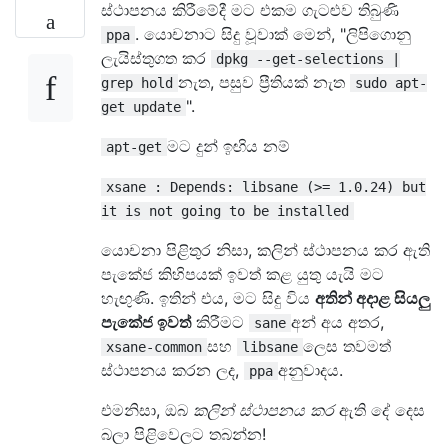
ස්ථාපනය කිරීමේදී මට එකම ගැටළුව තිබුණි
. යොචනාට සිදු වූවාක් මෙන්, "ලිපිගොනු
ppa
ලැයිස්තුගත කර
dpkg --get-selections |
නැත, පසුව ප්‍රීතියක් නැත
grep hold
sudo apt-
".
get update
මට දුන් ඉඟිය නම්
apt-get
xsane : Depends: libsane (>= 1.0.24) but
it is not going to be installed
යොචනා පිළිතුර නිසා, කලින් ස්ථාපනය කර ඇති
පැකේජ කිහිපයක් ඉවත් කළ යුතු යැයි මට
හැඟුණි. ඉතින් එය, මට සිදු විය
අතින් අදාළ සියලු
පැකේජ ඉවත්
කිරීමට
අන් අය අතර,
sane
සහ
ලෙස තවමත්
xsane-common
libsane
ස්ථාපනය කරන ලද,
අනුවාදය.
ppa
එමනිසා, ඔබ
කලින් ස්ථාපනය කර
ඇති දේ දෙස
බලා පිළිවෙලට තබන්න!