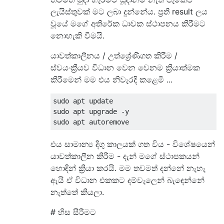
ලැයිස්තුවක් මට ලබා දුන්නේය. ප්‍රති result ලය
වූයේ මගේ අතිරේක ධාවක ස්ථාපනය කිරීමට
නොහැකි වීමයි.
යාවත්කාලීනය / උත්ශ්‍රේණිගත කිරීම /
ස්වයංක්‍රීයව විධාන වෙන වෙනම ක්‍රියාත්මක
කිරීමෙන් මම එය නිවැරදි කළෙමි ...
sudo apt update

sudo apt upgrade -y

එය සාමාන්‍ය දිගු කාලයක් ගත විය - විශේෂයෙන්
යාවත්කාලීන කිරීම - දැන් මගේ ස්ථාපකයන්
හොඳින් ක්‍රියා කරයි. මම තවමත් දන්නේ නැහැ
ඇයි ඒ විධාන එකකට දම්වැලෙන් බැඳෙන්නේ
නැත්තේ කියලා.
# හිස සීරීමට