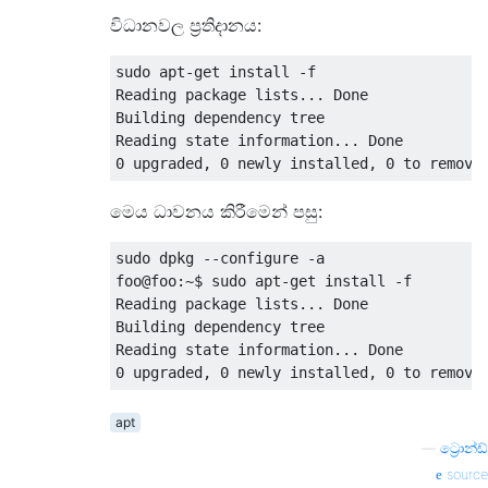
විධානවල ප්‍රතිදානය:
sudo apt-get install -f

Reading package lists... Done

Building dependency tree       

Reading state information... Done

මෙය ධාවනය කිරීමෙන් පසු:
sudo dpkg --configure -a

foo@foo:~$ sudo apt-get install -f

Reading package lists... Done

Building dependency tree       

Reading state information... Done

apt
—
ට්‍රොන්ඩ්
source