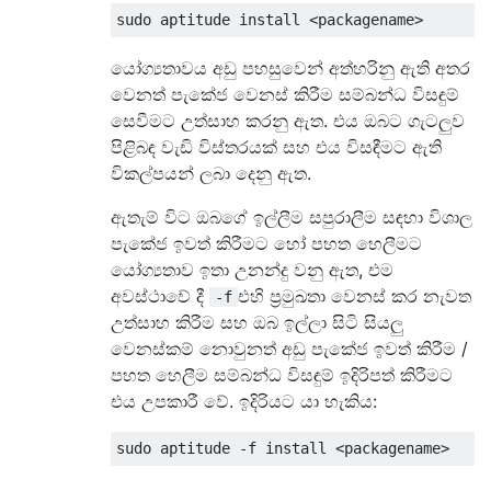
යෝග්‍යතාවය අඩු පහසුවෙන් අත්හරිනු ඇති අතර
වෙනත් පැකේජ වෙනස් කිරීම සම්බන්ධ විසඳුම්
සෙවීමට උත්සාහ කරනු ඇත. එය ඔබට ගැටලුව
පිළිබඳ වැඩි විස්තරයක් සහ එය විසඳීමට ඇති
විකල්පයන් ලබා දෙනු ඇත.
ඇතැම් විට ඔබගේ ඉල්ලීම සපුරාලීම සඳහා විශාල
පැකේජ ඉවත් කිරීමට හෝ පහත හෙලීමට
යෝග්‍යතාව ඉතා උනන්දු වනු ඇත, එම
අවස්ථාවේ දී
එහි ප්‍රමුඛතා වෙනස් කර නැවත
-f
උත්සාහ කිරීම සහ ඔබ ඉල්ලා සිටි සියලු
වෙනස්කම් නොවුනත් අඩු පැකේජ ඉවත් කිරීම /
පහත හෙලීම සම්බන්ධ විසඳුම් ඉදිරිපත් කිරීමට
එය උපකාරී වේ. ඉදිරියට යා හැකිය: