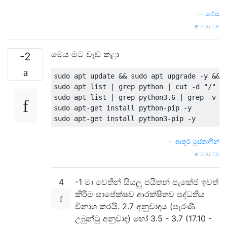
—
ජේසු
source
මෙය මට වැඩ කළා
-2
sudo apt update 
&&
 sudo apt upgrade 
-
y 
&&
 
sudo apt list 
|
 grep python 
|
 cut 
-
d 
"/"
-
sudo apt list 
|
 grep python3
.
6
|
 grep 
-
v l
sudo apt
-
get install python
-
pip 
-
y

sudo apt
-
get install python3
-
pip 
-
y
—
ආතූර් මුස්තාෆින්
source
4
-1 මා වෙතින් සියලු පයිතන් පැකේජ ඉවත්
කිරීම සාපේක්ෂව ආරක්ෂිතව පද්ධතිය
විනාශ කරයි. 2.7 අනුවාදය (පැරණි
උබුන්ටු අනුවාද) හෝ 3.5 - 3.7 (17.10 -