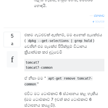
හොඳයි.
—
ජනතාව
source
එකම ගැටළුවක් ඇත්නම්, මම අනෙක් පැකේජය
5
(
)
dpkg --get-selections | grep hold
වෙතින් එම පැකේජ පිරික්සුම් විධානය
ක්‍රියාත්මක කර දුටුවෙමි
tomcat7                                    
ඒ නිසා මම "
apt-get remove tomcat7-
"
common
එවිට මට ටොම්කාට් 6 ස්ථාපනය කළ හැකිය
(මම ටොම්කාට් 7 ඉවත් කර ටොම්කාට් 6
ස්ථාපනය කළෙමි).