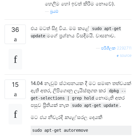
හෙලීම හෝ ඉවත් කිරීම නොවේ).
—
බ්‍රයම්
එය මටත් සිදු විය. මම කළේ
36
sudo apt-get
මගේ ප්‍රශ්නය විසඳීමයි. වාසනාව.
update
—
පරිශීලක 2292711
source
14.04 නැවුම් ස්ථාපනයක දී මට සමාන තත්වයක්
15
ඇති අතර, ලිපිගොනු ලැයිස්තුගත කර
dpkg --
නොමැති අතර
get-selections | grep hold
පසුව ප්‍රීතියක් නැත
.
sudo apt-get update
මට
එය
නිවැරදි
කළේ
සරල දෙයකි