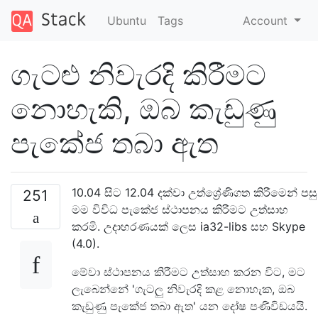
Ubuntu
Tags
Account
ගැටළු නිවැරදි කිරීමට
නොහැකි, ඔබ කැඩුණු
පැකේජ තබා ඇත
10.04 සිට 12.04 දක්වා උත්ශ්‍රේණිගත කිරීමෙන් පසු
251
මම විවිධ පැකේජ ස්ථාපනය කිරීමට උත්සාහ
කරමි. උදාහරණයක් ලෙස ia32-libs සහ Skype
(4.0).
මේවා ස්ථාපනය කිරීමට උත්සාහ කරන විට, මට
ලැබෙන්නේ 'ගැටලු නිවැරදි කළ නොහැක, ඔබ
කැඩුණු පැකේජ තබා ඇත' යන දෝෂ පණිවිඩයයි.