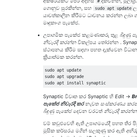
අක්ෂරයකට පෙර අදහස්
දක්වන්න, මූලාශ්‍ර.
#
ගොනුව සුරකින්න, සහ
ල
sudo apt update
යාවත්කාලීන කිරීමට ධාවනය කරන්න ලබා ග
මෘදුකාංග පැකේජ.
උපාගමික පැකේජ කළමණාකරු තුළ
බිඳුණු 
නිවැරදි කරන්න
විකල්පය තෝරන්න . Synap
ස්ථාපනය කිරීම සඳහා පහත දැක්වෙන විධා
ක්‍රියාත්මක කරන්න.
sudo apt update  

sudo apt upgrade   

Synaptic විවෘත කර Synaptic හි
Edit
->
B
පැකේජ නිවැරදි කර
නැවත
සංස්කරණය කර
බිඳුණු පැකේජ
දෙවන වරටත්
නිවැරදි
කරන්න
වම් කවුළුවෙහි ඇති උපාගමයේදී පහත තිර පි
මූසික කර්සරය මගින් සලකුණු කර ඇති
අභිරු