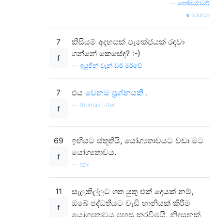
—
තෝමස්රටර්
source
7
කිසියම් අදහසක් පැකේජයක් රඳවා
ගන්නේ කෙසේද? :-)
—
ඉයුජින් වැන් ඩර් මර්වේ
7
එය
වෙනම ප්‍රශ්නයකි
.
—
thomasrutter
69
ඉඟියට ස්තූතියි, යෝග්‍යතාවයට වඩා මට
යෝග්‍යතාවය.
—
szx
11
සැලකිල්ලට ගත යුතු එක් දෙයක් නම්,
ඔබේ පද්ධතියට වැඩි හානියක් කිරීම
යෝග්‍යතාවය පහසු කරවීමයි. නිදසුනක්