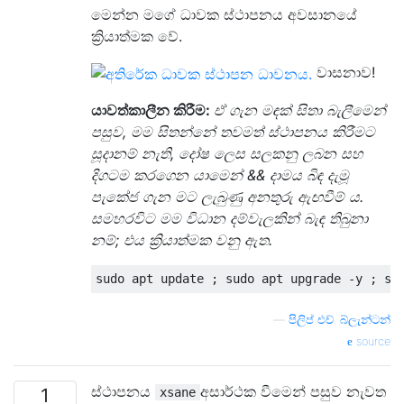
මෙන්න මගේ ධාවක ස්ථාපනය අවසානයේ
ක්‍රියාත්මක වේ.
වාසනාව!
යාවත්කාලීන කිරීම:
ඒ ගැන මඳක් සිතා බැලීමෙන්
පසුව, මම සිතන්නේ තවමත් ස්ථාපනය කිරීමට
සූදානම් නැති, දෝෂ ලෙස සලකනු ලබන සහ
දිගටම කරගෙන යාමෙන් && දාමය බිඳ දැමූ
පැකේජ ගැන මට ලැබුණු අනතුරු ඇඟවීම් ය.
සමහරවිට මම විධාන දම්වැලකින් බැඳ තිබුනා
නම්; එය ක්‍රියාත්මක වනු ඇත.
—
පිලිප් එච්. බ්ලැන්ටන්
source
ස්ථාපනය
අසාර්ථක වීමෙන් පසුව නැවත
1
xsane