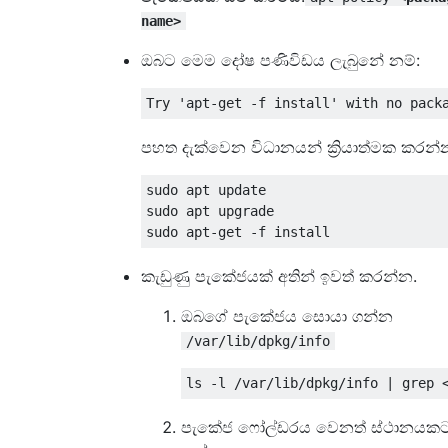
name>
ඔබට මෙම දෝෂ පණිවිඩය ලැබුනේ නම්:
පහත දැක්වෙන විධානයන් ක්‍රියාත්මක කරන්
sudo apt update  

sudo apt upgrade   

කැඩුණු පැකේජයක් අතින් ඉවත් කරන්න.
ඔබගේ පැකේජය සොයා ගන්න
/var/lib/dpkg/info
පැකේජ ෆෝල්ඩරය වෙනත් ස්ථානයක