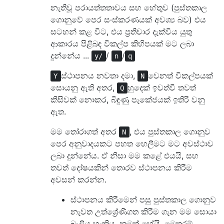
නැතිවූ පරායත්තතාවය සහ හේතුව (පුස්තකාල
ගොනුවේ පෙර සංස්කරණයක් අවශ්‍ය බව) එය
සටහන් කළ විට, එය ප්‍රතිචාර දැක්විය යුතු
ආකාරය පිළිබඳ විකල්ප කිහිපයක් මට ලබා
දුන්නේය ...
/
/
y/
n
q
ස්ථාපනය නවතා දමා,
වෙනත් විකල්පයක්
Y
N
සොයනු ඇති අතර,
හුදෙක් ඉවත්වී තවත්
Q
කිසිවක් නොකර, බිඳුණු පැකේජයක් ඉතිරි වනු
ඇත.
මම තෝරාගත් අතර
, එය පුස්තකාල ගොනුව
N
පෙර අනුවාදයකට පහත හෙලීමට මට අවස්ථාව
ලබා දුන්නේය. ඒ නිසා මම කළේ එයයි, සහ
තවත් දෝෂයකින් තොරව ස්ථාපනය කිරීම
අවසන් කරන්න.
ස්ථාපනය කිරීමෙන් පසු පුස්තකාල ගොනුව
නැවත උත්ශ්‍රේණිගත කිරීම ගැන මම සොයා
බැලිය හැකිය, නමුත් හේයි, මෙතරම්