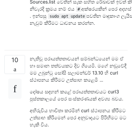
Sources.list වෙතින් සැක සහිත රේඛාවක් ඉවත් ක
නිවැරදි ක්‍රමය නම් එය
අක්ෂරයකින් පෙර අදහස් 
#
. ඉන්පසු
පවතින මෘදුකාංග ලැයිස
sudo apt update
නැවුම් කිරීමට ධාවනය කරන්න.
නැතිවූ පරායත්තතාවයන් සම්බන්ධයෙන් මම ඒ
10
හා සමාන තත්වයකට දිව ගියෙමි. මගේ නඩුවේදී
මම උබුන්ටු සෝසි සලාමන්ඩර් 13.10 හි curl
ස්ථාපනය කිරීමට උත්සාහ කළෙමි ...
දෝෂය සඳහන් කළේ පරායත්තතාවයට curl3
පුස්තකාලයේ පෙර සංස්කරණයක් අවශ්‍ය බවය.
අභිරුචිය භාවිතා කරමින් curl ස්ථාපනය කිරීමට
උත්සාහ කිරීමෙන් පෙර අනුවාදයට පිරිහීමට මට
හැකි විය.