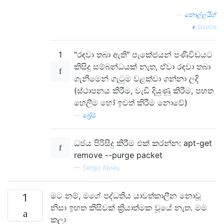
—
නොල්ලයිග්
source
1
"රඳවා තබා ඇති" පැකේජයන් පණිවිඩයට
කිසිදු සම්බන්ධයක් නැත, ඒවා රඳවා තබා
ගැනීමෙන් ගැටුම වළක්වා ගන්නා ලදි
(ස්ථාපනය කිරීම, වැඩි දියුණු කිරීම, පහත
හෙලීම හෝ ඉවත් කිරීම නොවේ)
—
බ්‍රේම්
ධජය පිරිසිදු කිරීම එක් කරන්න: apt-get
remove --purge packet
—
Sergio Abreu
මට නම්, මගේ පද්ධතිය යාවත්කාලීන නොවූ
1
නිසා ඉහත කිසිවක් ක්‍රියාත්මක වූයේ නැත. මම
කලා