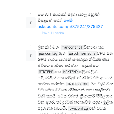
1
මම ATI කාඩ්පත් සඳහා සරල ක්‍රෝන්
විසඳුමක් මෙහි
තබමි
askubuntu.com/a/875241/375427
—
Pavel Niedoba
1
ලිනක්ස් මත,
වින්‍යාස කර
fancontrol
ඇත.
CPU සහ
pwmconfig
watch sensors
GPU භාරය යටතේ සංවේදක නිරීක්ෂණය
කිරීමට භාවිතා කරන්න . සැකසීමට
සහ
පිළිවෙලින්,
MINTEMP
MAXTEMP
පිළිවෙලින් සහ සම්පූර්ණ බරින් එම අගයන්
භාවිතා කරන්න
. බර වැඩි වන
INTERVAL=1
විට මෙය ඔබගේ රසිකයන් තත්‍ය කාලීනව
වැඩි කරයි. මෙය වඩාත් ක්‍රියාකාරී සිසිලනය
වන අතර, තවදුරටත් කරකැවීම සඳහා මූලික
පදනමක් සපයයි.
එක් වරක්
pwmconfig