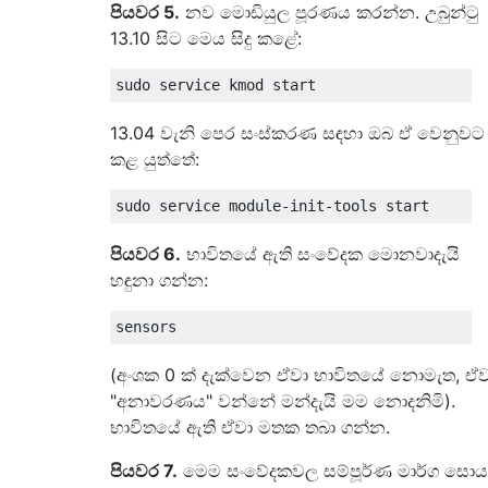
පියවර 5.
නව මොඩියුල පූරණය කරන්න. උබුන්ටු
13.10 සිට මෙය සිදු කළේ:
13.04 වැනි පෙර සංස්කරණ සඳහා ඔබ ඒ වෙනුවට
කළ යුත්තේ:
පියවර 6.
භාවිතයේ ඇති සංවේදක මොනවාදැයි
හඳුනා ගන්න:
(අංශක 0 ක් දැක්වෙන ඒවා භාවිතයේ නොමැත, ඒව
"අනාවරණය" වන්නේ මන්දැයි මම නොදනිමි).
භාවිතයේ ඇති ඒවා මතක තබා ගන්න.
පියවර 7.
මෙම සංවේදකවල සම්පූර්ණ මාර්ග සොය