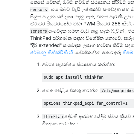
කෙසේ වෙතත්, ඔබට තවමත් ස්ථාපනය කිරීමට ත
. එය ඔබට වැඩි උෂ්ණත්ව සංවේදක සහ ඔබ
sensors
සියුම් පාලනයක් ලබා දෙනු ඇත, එනම් පැරණි උප
ස්ථාවර පියවරයන්ට වඩා PWM පියවර 256 කින්
සංවේදක සමඟ වැඩ කළ හැකි බැවින් , එය
sensors
ThinkPad පරිගණක සඳහා විශේෂිත නොවේ. කර
"දීර් extended" සංවේදක උපාංග භාවිතා කිරීම ස
ජර්මානු තින්ක්විකි හි
යාවත්කාලීන තොරතුරු
තිබේ
අවශ්‍ය පැකේජය ස්ථාපනය කරන්න:
පහත පේළිය එකතු කරන්න
/etc/modprobe
පද්ධති ආරම්භයේදීම ස්වයංක්‍රීය
thinkfan
වින්‍යාස කරන්න :