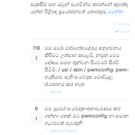
සැකසීම් සහ ඔවුන් සැබවින්ම කරන්නේ කුමක්ද
යන්න පිළිබඳ ප්‍රයෝජනවත් තොරතුරු
මෙන්න
—
GrizzLy
source
118
මම ඔබේ මාර්ගෝපදේශය අනුගමනය
කිරීමට උත්සාහ කළෙමි, නමුත් මෙම
දෝෂය සමඟ තුන්වන පියවරේ සිරවී
සිටිමි: / usr / sbin / pwmconfig: pwm-
හැකියාව ඇති සංවේදක මොඩියුල
ස්ථාපනය කර නැත
—
tamale
6
මම සුඩෝ සංවේදක-අනාවරණය කර
ගන්නා තෙක් මට pwmconfig හා සමාන
ගැටළුවක් පැවතුනි
—
Gearoid Murphy