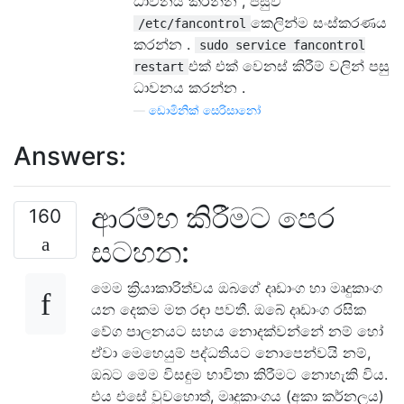
ධාවනය කරන්න , පසුව
කෙලින්ම සංස්කරණය
/etc/fancontrol
කරන්න .
sudo service fancontrol
එක් එක් වෙනස් කිරීම් වලින් පසු
restart
ධාවනය කරන්න .
—
ඩොමිනික් සෙරිසානෝ
Answers:
ආරම්භ කිරීමට පෙර
160
සටහන:
මෙම ක්‍රියාකාරිත්වය ඔබගේ දෘඩාංග හා මෘදුකාංග
යන දෙකම මත රඳා පවතී. ඔබේ දෘඩාංග රසික
වේග පාලනයට සහය නොදක්වන්නේ නම් හෝ
ඒවා මෙහෙයුම් පද්ධතියට නොපෙන්වයි නම්,
ඔබට මෙම විසඳුම භාවිතා කිරීමට නොහැකි විය.
එය එසේ වුවහොත්, මෘදුකාංගය (අකා කර්නලය)