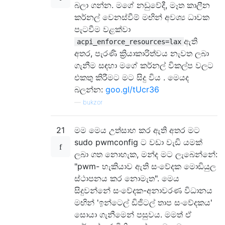
බලා ගන්න. මගේ නඩුවේදී, මෑත කාලීන
කර්නල් වෙනස්වීම් මඟින් අවශ්‍ය ධාවක
පැටවීම වළක්වා
ඇති
acpi_enforce_resources=lax
අතර, පැරණි ක්‍රියාකාරිත්වය නැවත ලබා
ගැනීම සඳහා මගේ කර්නල් විකල්ප වලට
එකතු කිරීමට මට සිදු විය . මෙයද
බලන්න:
goo.gl/tUcr36
—
bukzor
21
මම මෙය උත්සාහ කර ඇති අතර මට
sudo pwmconfig ට වඩා වැඩි යමක්
ලබා ගත නොහැක, මන්ද මට ලැබෙන්නේ:
"pwm- හැකියාව ඇති සංවේදක මොඩියුල
ස්ථාපනය කර නොමැත". මෙය
සිදුවන්නේ සංවේදක-අනාවරණ විධානය
මඟින් 'ඉන්ටෙල් ඩිජිටල් තාප සංවේදකය'
සොයා ගැනීමෙන් පසුවය. මමත් ඒ