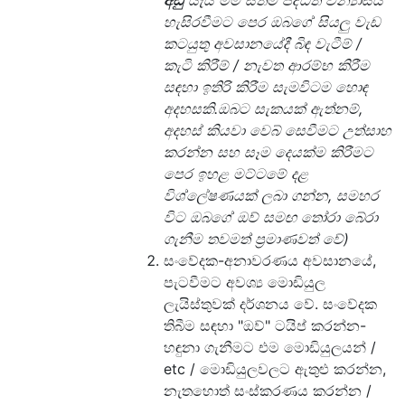
හැසිරවීමට පෙර ඔබගේ සියලු වැඩ
කටයුතු අවසානයේදී බිඳ වැටීම් /
කැටි කිරීම් / නැවත ආරම්භ කිරීම
සඳහා ඉතිරි කිරීම සැමවිටම හොඳ
අදහසකි.ඔබට සැකයක් ඇත්නම්,
අදහස් කියවා වෙබ් සෙවීමට උත්සාහ
කරන්න සහ සෑම දෙයක්ම කිරීමට
පෙර ඉහළ මට්ටමේ දළ
විශ්ලේෂණයක් ලබා ගන්න, සමහර
විට ඔබගේ ඔව් සමඟ තෝරා බේරා
ගැනීම තවමත් ප්‍රමාණවත් වේ)
සංවේදක-අනාවරණය අවසානයේ,
පැටවීමට අවශ්‍ය මොඩියුල
ලැයිස්තුවක් දර්ශනය වේ. සංවේදක
තිබීම සඳහා "ඔව්" ටයිප් කරන්න-
හඳුනා ගැනීමට එම මොඩියුලයන් /
etc / මොඩියුලවලට ඇතුළු කරන්න,
නැතහොත් සංස්කරණය කරන්න /