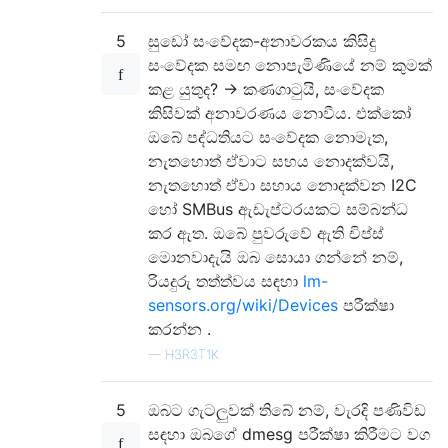
5
සුඩෝ සංවේදක-අනාවරකය කිසිදු
සංවේදක සමඟ නොපැමිණියේ නම් කුමක්
කළ යුතුද? -> කණගාටුයි, සංවේදක
කිසිවක් අනාවරණය නොවීය. එක්කෝ
ඔබේ පද්ධතියට සංවේදක නොමැත,
නැතහොත් ඒවාට සහය නොදක්වයි,
නැතහොත් ඒවා සහාය නොදක්වන I2C
හෝ SMBus ඇඩැප්ටරයකට සම්බන්ධ
කර ඇත. ඔබේ පුවරුවේ ඇති චිප්ස්
මොනවාදැයි ඔබ සොයා ගන්නේ නම්,
රියදුරු තත්ත්වය සඳහා
lm-
sensors.org/wiki/Devices
පරීක්ෂා
කරන්න .
—
H3R3T1K
5
ඔබට ගැටලුවක් තිබේ නම්, වැරදි පණිවිඩ
සඳහා ඔබගේ dmesg පරීක්ෂා කිරීමට වග