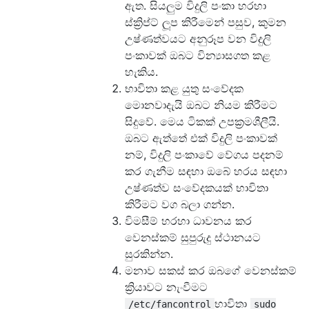
ඇත. සියලුම විදුලි පංකා හරහා
ස්ක්‍රිප්ට් ලූප කිරීමෙන් පසුව, කුමන
උෂ්ණත්වයට අනුරූප වන විදුලි
පංකාවක් ඔබට වින්‍යාසගත කළ
හැකිය.
භාවිතා කළ යුතු සංවේදක
මොනවාදැයි ඔබට නියම කිරීමට
සිදුවේ. මෙය ටිකක් උපක්‍රමශීලීයි.
ඔබට ඇත්තේ එක් විදුලි පංකාවක්
නම්, විදුලි පංකාවේ වේගය පදනම්
කර ගැනීම සඳහා ඔබේ හරය සඳහා
උෂ්ණත්ව සංවේදකයක් භාවිතා
කිරීමට වග බලා ගන්න.
විමසීම් හරහා ධාවනය කර
වෙනස්කම් සුපුරුදු ස්ථානයට
සුරකින්න.
මනාව සකස් කර ඔබගේ වෙනස්කම්
ක්‍රියාවට නැංවීමට
භාවිතා
/etc/fancontrol
sudo