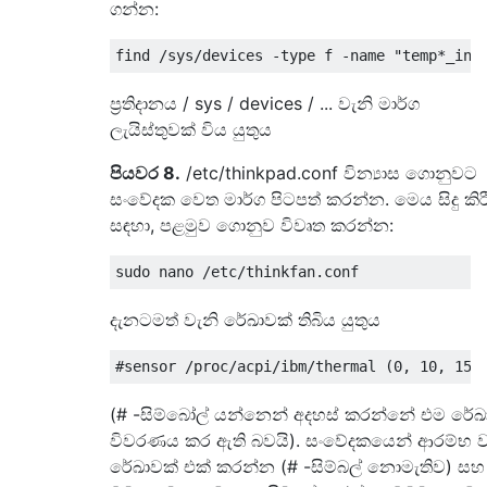
ගන්න:
ප්‍රතිදානය / sys / devices / ... වැනි මාර්ග
ලැයිස්තුවක් විය යුතුය
පියවර 8.
/etc/thinkpad.conf වින්‍යාස ගොනුවට
සංවේදක වෙත මාර්ග පිටපත් කරන්න. මෙය සිදු කිර
සඳහා, පළමුව ගොනුව විවෘත කරන්න:
දැනටමත් වැනි රේඛාවක් තිබිය යුතුය
(# -සිම්බෝල් යන්නෙන් අදහස් කරන්නේ එම රේඛ
විවරණය කර ඇති බවයි). සංවේදකයෙන් ආරම්භ 
රේඛාවක් එක් කරන්න (# -සිම්බල් නොමැතිව) සහ