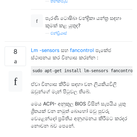
—
තින්ක්පෑඩ්
පැරණි ටොෂිබා චන්ද්‍රිකා යන්ත්‍ර සඳහා
කුමක් කළ යුතුද?
—
එන්ඩ්‍රියාස්
Lm
-sensors
සහ
fancontrol
පැකේජ
8
ස්ථාපනය කර වින්‍යාස කරන්න :
ඒවා වින්‍යාස කිරීම සඳහා වන ලියකියවිලි
ඔවුන්ගේ මෑන් පිටුවල තිබේ.
මෙය ACPI- අනුකූල BIOS විසින් සැපයිය යුතු
ශ්‍රිතයක් වන නමුත් බොහෝ මවු පුවරු
වෙළෙන්දෝ ප්‍රමිතිය අනුගමනය කිරීමට කරදර
නොවන බව පෙනේ.