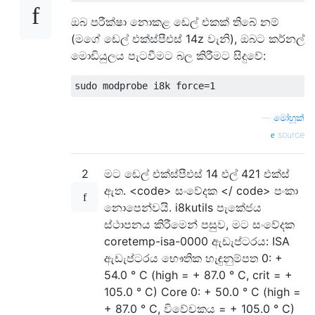
ඔබ පරීක්ෂා නොකළ ඩෙල් එකක් තිබේ නම්
(මගේ ඩෙල් එක්ස්පීඑස් 14z වැනි), ඔබට කර්නල්
මොඩියුලය පැටවීමට බල කිරීමට සිදුවේ:
—
මෝහූක්
source
2
මට ඩෙල් එක්ස්පීඑස් 14 එල් 421 එක්ස්
ඇත. <code> සංවේදක </ code> පංකා
නොපෙන්වයි. i8kutils පැකේජය
ස්ථාපනය කිරීමෙන් පසුව, මට සංවේදක
coretemp-isa-0000 ඇඩැප්ටරය: ISA
ඇඩැප්ටරය භෞතික හැඳුනුම්පත 0: +
54.0 ° C (high = + 87.0 ° C, crit = +
105.0 ° C) Core 0: + 50.0 ° C (high =
+ 87.0 ° C, විවේචකය = + 105.0 ° C)