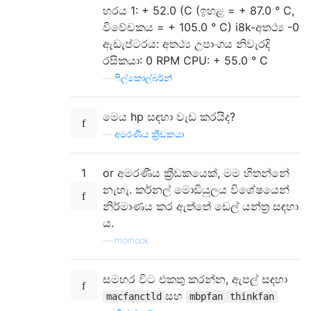
හරය 1: + 52.0 (C (ඉහළ = + 87.0 ° C,
විවේචකය = + 105.0 ° C) i8k-අතථ්‍ය -0
ඇඩැප්ටරය: අතථ්‍ය උපාංගය නිවැරදි
රසිකයා: 0 RPM CPU: + 55.0 ° C
—
ෆිල්කොල්බර්න්
මෙය hp සඳහා වැඩ කරයිද?
—
අමරණීය ක්‍රීඩකයා
1
or අමරණීය ක්‍රීඩකයෙක්, මම හිතන්නේ
නැහැ. කර්නල් මොඩියුලය විශේෂයෙන්
නිර්මාණය කර ඇත්තේ ඩෙල් යන්ත්‍ර සඳහා
ය.
—
morhook
සමහර විට එකතු කරන්න, ඇපල් සඳහා
සහ
macfanctld
mbpfan
thinkfan