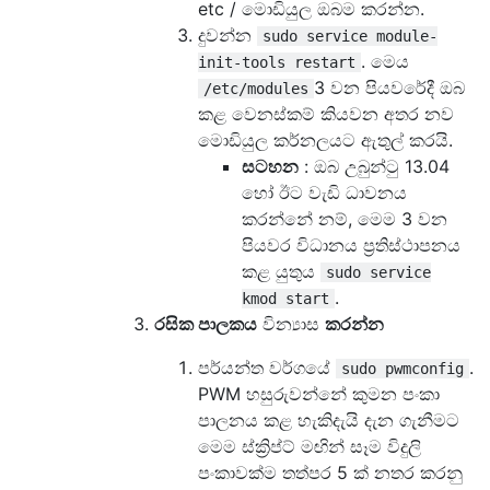
etc / මොඩියුල ඔබම කරන්න.
දුවන්න
sudo service module-
. මෙය
init-tools restart
3 වන පියවරේදී ඔබ
/etc/modules
කළ වෙනස්කම් කියවන අතර නව
මොඩියුල කර්නලයට ඇතුල් කරයි.
සටහන
: ඔබ උබුන්ටු 13.04
හෝ ඊට වැඩි ධාවනය
කරන්නේ නම්, මෙම 3 වන
පියවර විධානය ප්‍රතිස්ථාපනය
කළ යුතුය
sudo service
.
kmod start
රසික පාලකය
වින්‍යාස
කරන්න
පර්යන්ත වර්ගයේ
.
sudo pwmconfig
PWM හසුරුවන්නේ කුමන පංකා
පාලනය කළ හැකිදැයි දැන ගැනීමට
මෙම ස්ක්‍රිප්ට් මඟින් සෑම විදුලි
පංකාවක්ම තත්පර 5 ක් නතර කරනු