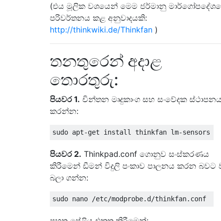
(එය මූලික වශයෙන් මෙම ජර්මානු මාර්ගෝපදේශ
පරිවර්තනය කළ අනුවාදයකි:
http://thinkwiki.de/Thinkfan
)
තනතුරෙන් අදාළ
තොරතුරු:
පියවර 1.
චින්තන මෘදුකාංග සහ සංවේදක ස්ථාපන
කරන්න:
පියවර 2.
Thinkpad.conf ගොනුව සංස්කරණය
කිරීමෙන් ඩීමන් විදුලි පංකාව පාලනය කරන බවට
බලා ගන්න:
පහත පේළිය එකතු කිරීමෙන්: