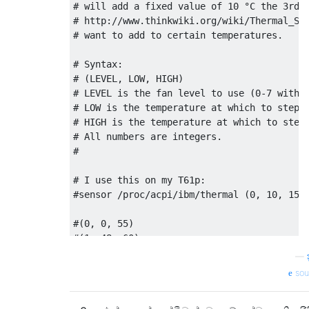
# will add a fixed value of 10 °C the 3rd v
# http://www.thinkwiki.org/wiki/Thermal_Sen
# want to add to certain temperatures.

# Syntax:

# (LEVEL, LOW, HIGH)

# LEVEL is the fan level to use (0-7 with t
# LOW is the temperature at which to step d
# HIGH is the temperature at which to step 
# All numbers are integers.

#

# I use this on my T61p:

#sensor /proc/acpi/ibm/thermal (0, 10, 15, 
#(0, 0, 55)

#(1, 48, 60)

#(2, 50, 61)

—
ක
#(3, 52, 63)

sou
#(4, 56, 65)

#(5, 59, 66)
