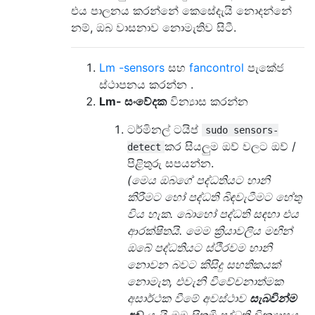
එය පාලනය කරන්නේ කෙසේදැයි නොදන්නේ
නම්, ඔබ වාසනාව නොමැතිව සිටී.
Lm
-sensors
සහ
fancontrol
පැකේජ
ස්ථාපනය කරන්න .
Lm- සංවේදක
වින්‍යාස කරන්න
ටර්මිනල් ටයිප්
sudo sensors-
කර සියලුම ඔව් වලට ඔව් /
detect
පිළිතුරු සපයන්න.
(මෙය ඔබගේ පද්ධතියට හානි
කිරීමට හෝ පද්ධති බිඳවැටීමට හේතු
විය හැක. බොහෝ පද්ධති සඳහා එය
ආරක්ෂිතයි. මෙම ක්‍රියාවලිය මඟින්
ඔබේ පද්ධතියට ස්ථිරවම හානි
නොවන බවට කිසිදු සහතිකයක්
නොමැත, එවැනි විවේචනාත්මක
අසාර්ථක වීමේ අවස්ථාව
සැබවින්ම
අඩු
යැයි මම සිතමි පද්ධති වින්‍යාසය