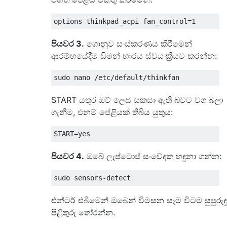
පියවර 3.
ගොනුව සංස්කරණය කිරීමෙන්
ආරම්භයේදීම ඩීමන් භාරය ස්වයංක්‍රීයව කරන්න:
START යතුර ඔව් ලෙස සකසා ඇති බවට වග බලා
ගැනීම, එනම් පේළියක් තිබිය යුතුය:
පියවර 4.
ඔබේ ලැප්ටොප් සංවේදක හඳුනා ගන්න:
එන්ටර් එබීමෙන් ඔබෙන් විමසන සෑම විටම සුපුරුදු
පිළිතුරු තෝරන්න.