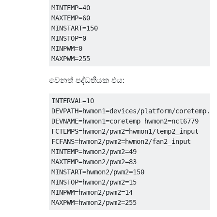
MINTEMP=40  

MAXTEMP=60  

MINSTART=150  

MINSTOP=0  

MINPWM=0  

වෙනත් පද්ධතියක එය:
INTERVAL=10

DEVPATH=hwmon1=devices/platform/coretemp.0 
DEVNAME=hwmon1=coretemp hwmon2=nct6779

FCTEMPS=hwmon2/pwm2=hwmon1/temp2_input

FCFANS=hwmon2/pwm2=hwmon2/fan2_input

MINTEMP=hwmon2/pwm2=49

MAXTEMP=hwmon2/pwm2=83

MINSTART=hwmon2/pwm2=150

MINSTOP=hwmon2/pwm2=15

MINPWM=hwmon2/pwm2=14
