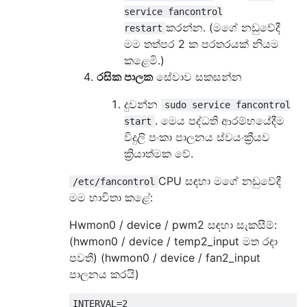
service fancontrol
කරන්න. (මගේ නඩුවේදී
restart
මම තත්පර 2 ක පරතරයක් නියම
කළෙමි.)
රසික පාලක
සේවාව සකසන්න
දුවන්න
sudo service fancontrol
. මෙය පද්ධති ආරම්භයේදීම
start
විදුලි පංකා පාලනය ස්වයංක්‍රීයව
ක්‍රියාත්මක වේ.
CPU සඳහා මගේ නඩුවේදී
/etc/fancontrol
මම භාවිතා කළේ:
Hwmon0 / device / pwm2 සඳහා සැකසීම්:
(hwmon0 / device / temp2_input මත රඳා
පවතී) (hwmon0 / device / fan2_input
පාලනය කරයි)
INTERVAL=2
