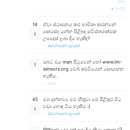
—
psusi
source
14
ඒවා ස්ථාපනය කර භාවිතා කරන්නේ
කෙසේද යන්න පිළිබඳ සවිස්තරාත්මක
උපදෙස් ලබා දිය හැකිද?
—
ස්ටෙෆානෝ පලසෝ
ඔබට එය man පිටුවෙන් හෝ www.lm-
sensors.org වෙබ් අඩවියෙන් සොයාගත
හැකිය.
—
psusi
45
මම දන්නවා, මම හිතුවා මේ පිළිතුර මීට
වඩා හොඳ විය හැකිය :)
—
ස්ටෙෆානෝ පලසෝ
@Psusi ලබා දුන් සබැඳිය ක්‍රියා නොකරයි,