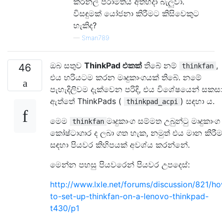
කර්නල් පරාමිතිය අත්හදා බැලුවා.
විසඳුමක් යෝජනා කිරීමට කිසිවෙකුට
හැකිද?
—
Sman789
ඔබ සතුව
ThinkPad එකක්
තිබේ නම්
,
46
thinkfan
එය හරියටම කරන මෘදුකාංගයක් තිබේ. නමේ
පැහැදිලිවම දැක්වෙන පරිදි, එය විශේෂයෙන් සකස
ඇත්තේ ThinkPads (
) සඳහා ය.
thinkpad_acpi
මෙම
මෘදුකාංග සම්මත උබුන්ටු මෘදුකාංග
thinkfan
කෝෂ්ටාගාර ද ලබා ගත හැක, නමුත් එය මාන කිරී
සඳහා පියවර කිහිපයක් අවශ්ය කරන්නේ.
මෙන්න පහසු පියවරෙන් පියවර උපදෙස්:
http://www.lxle.net/forums/discussion/821/h
to-set-up-thinkfan-on-a-lenovo-thinkpad-
t430/p1