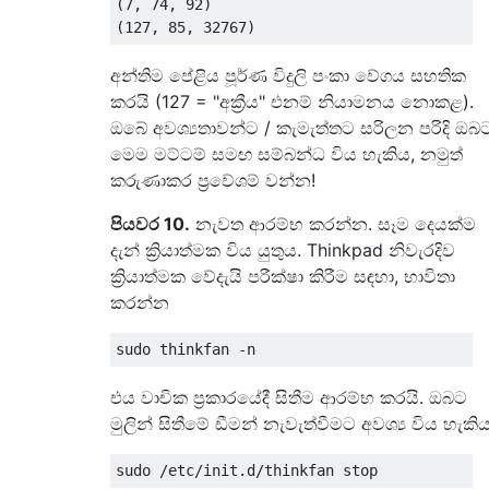
(7, 74, 92)

අන්තිම පේළිය පූර්ණ විදුලි පංකා වේගය සහතික
කරයි (127 = "අක්‍රීය" එනම් නියාමනය නොකළ).
ඔබේ අවශ්‍යතාවන්ට / කැමැත්තට සරිලන පරිදි ඔබ
මෙම මට්ටම් සමඟ සම්බන්ධ විය හැකිය, නමුත්
කරුණාකර ප්‍රවේශම් වන්න!
පියවර 10.
නැවත ආරම්භ කරන්න. සෑම දෙයක්ම
දැන් ක්‍රියාත්මක විය යුතුය. Thinkpad නිවැරදිව
ක්‍රියාත්මක වේදැයි පරීක්ෂා කිරීම සඳහා, භාවිතා
කරන්න
එය වාචික ප්‍රකාරයේදී සිතීම ආරම්භ කරයි. ඔබට
මුලින් සිතීමේ ඩීමන් නැවැත්වීමට අවශ්‍ය විය හැකිය