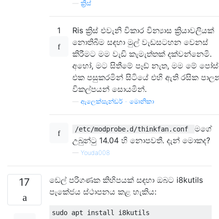
—
ක්‍රිස්
1
Ris ක්‍රිස් එවැනි විකාර වින්‍යාස ක්‍රියාවලියක්
නොතිබීම සඳහා මුල් වැඩසටහන වෙනස්
කිරීමට මම වැඩි කැමැත්තක් දක්වන්නෙමි.
අහෝ, මට සිතීමේ පෑඩ් නැත, මම මේ පෝස්
එක පසුකරමින් සිටියේ එහි ඇති රසික පාල
විකල්පයන් සොයමින්.
—
ඇලෙක්සැන්ඩර් - මොනිකා
මගේ
/etc/modprobe.d/thinkfan.conf
උබුන්ටු 14.04 හි නොපවතී. දැන් මොකද?
—
Youda008
ඩෙල් පරිගණක කිහිපයක් සඳහා ඔබට i8kutils
17
පැකේජය ස්ථාපනය කළ හැකිය: