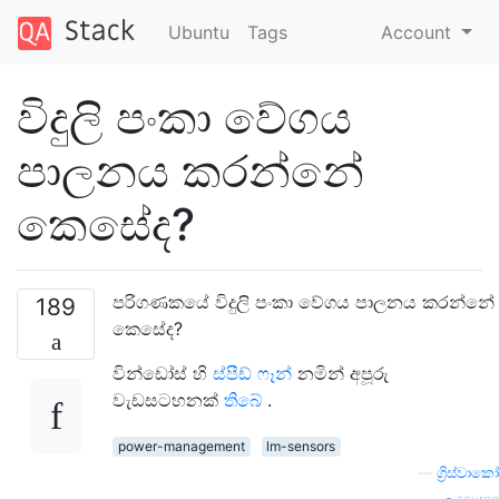
Ubuntu
Tags
Account
විදුලි පංකා වේගය
පාලනය කරන්නේ
කෙසේද?
පරිගණකයේ විදුලි පංකා වේගය පාලනය කරන්නේ
189
කෙසේද?
වින්ඩෝස් හි
ස්පීඩ් ෆෑන්
නමින් අපූරු
වැඩසටහනක්
තිබේ
.
power-management
lm-sensors
—
ග්‍රිස්වාකෝ