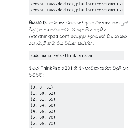
sensor /sys/devices/platform/coretemp.0/tem
පියවර 9.
අවසාන වශයෙන් අපට වින්‍යාස ගොනුව
විදුලි පංකා වේග මට්ටම් සැකසිය හැකිය.
/Etc/thinkpad.conf ගොනුව දැනටමත් විවෘත කර
නොමැති නම් එය විවෘත කරන්න.
මගේ ThinkPad x201 හි මා භාවිතා කරන විදුලි ප
මට්ටම්:
(0, 0, 51)

(1, 50, 52)

(2, 51, 55)

(3, 54, 58)

(4, 56, 63)

(5, 60, 70)

(6, 66, 79)
