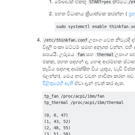
රේඛාවක් එකතු
කිරීමට
START=yes
/e
පහත විධානය ක්‍රියාත්මක කරන්න (
ප්‍
උපාංග වෙත නිවැරදි ද
/etc/thinkfan.conf
විදුලි පංකා මට්ටම් සමඟ අනුගත වන්න. එහි 
සපයයි. උරුමය
සහ
උපාංග සහ
fan
thermal
එකක, පහත සඳහන් දෑ හොඳ ආරම්භක ස්ථානයක
තැටිය සඳහාද ආරක්ෂිත විය යුතුය, වැඩි වි
බලන්න). මෙය නව වචන භාවිතා කරන බව
පිළිතුරෙහි ඇති
ඒවා දැන් ඉවත් කර ඇත.
tp_fan /proc/acpi/ibm/fan

tp_thermal /proc/acpi/ibm/thermal

(0, 0, 47)

(1, 43, 52)

(2, 48, 55)

(3, 51, 58)
