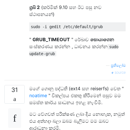
ග්‍රබ් 2
(කර්මික් 9.10 සහ ඊට පසු නව
ස්ථාපනයන්)
"
GRUB_TIMEOUT
" රේඛාව
සොයාගෙන
සංස්කරණය කරන්න , ධාවනය කරන්න
sudo
update-grub
—
ප්‍රතිලෝම
source
මගේ ගොනු පද්ධති (ext4 සහ reiserfs) වෙත "
31
noatime
" විකල්පය එකතු කිරීමෙන් පසුව මම
සමස්ත කාර්ය සාධනය ඉහළ නැංවීමි.
මට වේගවත් පරීක්ෂණ ලබා දිය නොහැක, නමුත්
එය අත්හදා බලා ඔබම බැලීමට මම ඔබට
ආරාධනා කරමි.