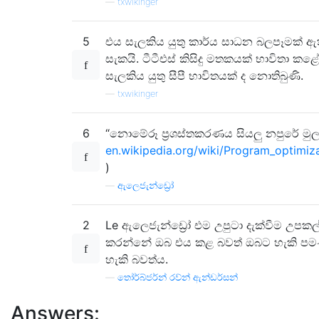
—
txwikinger
5
එය සැලකිය යුතු කාර්ය සාධන බලපෑමක් 
සැකයි. ටීටීඑස් කිසිදු මතකයක් භාවිතා කළ
සැලකිය යුතු සීපී භාවිතයක් ද නොතිබුණි.
—
txwikinger
6
“නොමේරූ ප්‍රශස්තකරණය සියලු නපුරේ මු
en.wikipedia.org/wiki/Program_optimiz
)
—
ඇලෙජැන්ඩ්‍රෝ
2
Le ඇලෙජැන්ඩ්‍රෝ එම උපුටා දැක්වීම උපක
කරන්නේ ඔබ එය කළ බවත් ඔබට හැකි පම
හැකි බවත්ය.
—
තෝර්බ්ජර්න් රව්න් ඇන්ඩර්සන්
Answers: