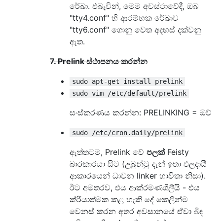
රේඛා. එබැවින්, මෙම අවස්ථාවේදී, ඔබ
"tty4.conf" හි ආරම්භක රේඛාව
"tty6.conf" ගොනු වෙත අදහස් දක්වනු
ඇත.
7. Prelink ස්ථාපනය කරන්න
sudo apt-get install prelink
sudo vim /etc/default/prelink
සංස්කරණය කරන්න: PRELINKING = ඔව්
sudo /etc/cron.daily/prelink
ඇත්තටම, Prelink වේ
පලක්
Feisty
බාරකාරයා සිට (උබුන්ටු දැන් ඉතා ඵලදායී
ආකාරයෙන් ධාවන linker භාවිතා නිසා).
ඊට අමතරව, එය ආක්රමණශීලීයි - එය
ක්රියාත්මක කළ හැකි දේ කෙලින්ම
වෙනස් කරන අතර අවසානයේ ඒවා බිඳ