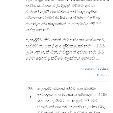
කාර්ය සාධනය වැඩි දියුණු කිරීමට අවශ්‍ය
වන්නේ ඇයි? එය ඔබගේ කාර්යාල ලේඛන
වේගයෙන් ටයිප් කිරීමට හෝ ඔබගේ නිවාඩු
ඡායාරූප අඩ කාලයකින් සංස්කරණය කිරීමට
හේතු නොවේ.
පැහැදිලිව කිවහොත්: ඔබ සාමාන්‍ය ජෝ නොව,
සංවර්ධකයෙකු / දෘ c ක්‍රීඩකයෙක් නම් ... ඔබට
ලබා ගත හැකි ඕනෑම චක්‍රයක් අවශ්‍ය නම්, ඔබ
මෙම අදහස් දැක්වීමේ ඉලක්කය නොවේ ...
—
කෙසෙල්වෙයිසන්
source
75
සැකසුම් වෙනස් කිරීම සහ ඔබේම
කර්නලය සහ මෘදුකාංග සම්පාදනය කිරීම
ඉගෙන ගැනීමට හොඳ ක්‍රමයකි. මම
හිතන්නේ එය නරක අතට හැරෙන විට,
ඔවුන්ගේ මෙහෙයුම් පද්ධතිය නැවත