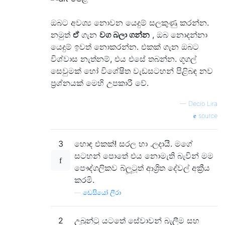
ඔබට අවශ්‍ය නොවන යෙදුම් සලකුණු කරන්න.
නමුත්
ඒ
ගැන
වග බලා ගන්න
, ඔබ නොදන්නා
යෙදුම් ඉවත් නොකරන්න. එකක් ගැන ඔබට
විශ්වාස නැත්නම්, එය එසේ තබන්න. ගූගල්
සෙවුමක් හෝ විශේෂිත වැඩසටහන් පිළිබඳ නව
ප්‍රශ්නයක් මෙහි උපකාරී වේ.
—
Decio Lira
source
3
හොඳ එකක්! සරල හා .ලදායී. මගේ
සටහන් පොතේ එය නොමැති බැවින් මම
පෞද්ගලිකව බ්ලූටූත් ආශ්‍රිත දේවල් අක්‍රීය
කරමි.
—
ඩෙසියෝ ලීරා
2
උබුන්ටු යටතේ සේවාවන් බැලීම සහ