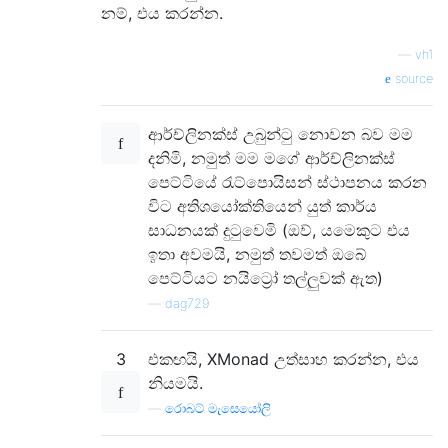
නම්, එය කරන්න.
—
vh1
source
ආර්ච්ලිනක්ස් උබුන්ටු නොවන බව මම
දනිමි, නමුත් මම මගේ ආර්ච්ලිනක්ස්
පෙට්ටියේ රැට්පොයිසන් ස්ථාපනය කරන
විට අතිශයෝක්තියෙන් යුත් කාර්ය
සාධනයක් දුටුවෙමි (ඔව්, යමෙකුට එය
ඉතා අවමයි, නමුත් තවමත් ඔබේ
පෙට්ටියට නයිට්‍රෝ තල්ලුවක් ඇත)
—
dag729
3
එකඟයි, XMonad උත්සාහ කරන්න, එය
නියමයි.
—
රොබට් මැසෙයෝලි