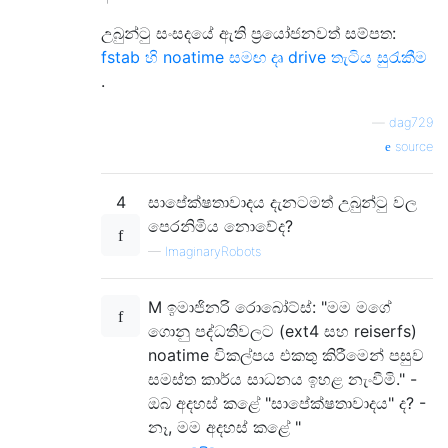
උබුන්ටු සංසදයේ ඇති ප්‍රයෝජනවත් සම්පත:
fstab හි noatime සමඟ දෘ drive තැටිය සුරැකීම
.
—
dag729
source
4
සාපේක්ෂතාවාදය දැනටමත් උබුන්ටු වල
පෙරනිමිය නොවේද?
—
ImaginaryRobots
M ඉමාජිනරි රොබෝට්ස්: "මම මගේ
ගොනු පද්ධතිවලට (ext4 සහ reiserfs)
noatime විකල්පය එකතු කිරීමෙන් පසුව
සමස්ත කාර්ය සාධනය ඉහළ නැංවීමි." -
ඔබ අදහස් කළේ "සාපේක්ෂතාවාදය" ද? -
නෑ, මම අදහස් කළේ "