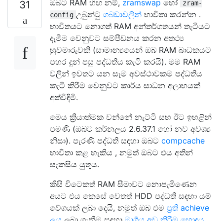
ඔබට RAM හිඟ නම්,
zramswap
හෝ
31
zram-
උබුන්ටු
ගබඩාවලින්
භාවිතා කරන්න .
config
භාවිතයට නොගත් RAM අන්තර්ගතයන් තැටියට
දැමීම වෙනුවට සම්පීඩනය කරන අතථ්‍ය
හුවමාරුවකි (සාමාන්‍යයෙන් ඔබ RAM බාධකයට
පහර දුන් පසු පද්ධතිය කැටි කරයි). මම RAM
වලින් ඉවතට යන සෑම අවස්ථාවකම පද්ධතිය
කැටි කිරීම වෙනුවට කාර්ය සාධන අලාභයක්
අත්විඳිමි.
මෙය ක්‍රියාත්මක වන්නේ නැට්ටි සහ ඊට ඉහළින්
පමණි (ඔබට කර්නලය 2.6.37.1 හෝ නව අවශ්‍ය
නිසා). පැරණි පද්ධති සඳහා ඔබට
compcache
භාවිතා කළ හැකිය , නමුත් ඔබට එය අතින්
සැකසිය යුතුය.
කිසි විටෙකත් RAM සීමාවට නොපැමිණෙන
අයට එය කෙසේ වෙතත් HDD පද්ධති සඳහා යම්
වේගයක් ලබා දෙයි, නමුත් ඔබ එම
ප්‍රති achieve
ලය
ලබා ගැනීම සඳහා
මාර්‍ගය අඩු කිරීම හොඳය
.