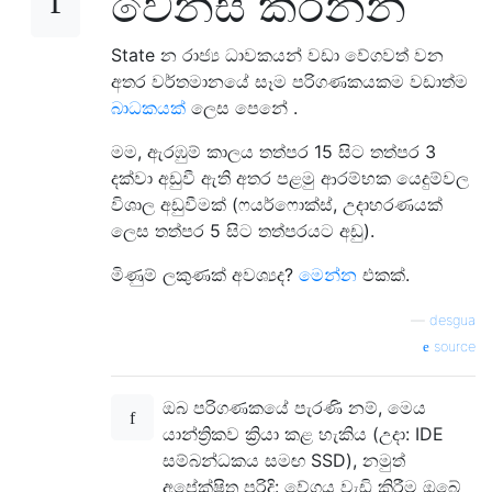
වෙනස් කරන්න
State න රාජ්‍ය ධාවකයන් වඩා වේගවත් වන
අතර වර්තමානයේ සෑම පරිගණකයකම වඩාත්ම
බාධකයක්
ලෙස පෙනේ .
මම, ඇරඹුම් කාලය තත්පර 15 සිට තත්පර 3
දක්වා අඩුවී ඇති අතර පළමු ආරම්භක යෙදුම්වල
විශාල අඩුවීමක් (ෆයර්ෆොක්ස්, උදාහරණයක්
ලෙස තත්පර 5 සිට තත්පරයට අඩු).
මිණුම් ලකුණක් අවශ්‍යද?
මෙන්න
එකක්.
—
desgua
source
ඔබ පරිගණකයේ පැරණි නම්, මෙය
යාන්ත්‍රිකව ක්‍රියා කළ හැකිය (උදා: IDE
සම්බන්ධකය සමඟ SSD), නමුත්
අපේක්ෂිත පරිදි: වේගය වැඩි කිරීම ඔබේ