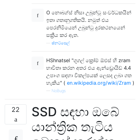
O නොබග්ස් නිසා උබුන්ටු සංවර්ධකයින්
ඉතා ගතානුගතිකයි. නමුත් එය
පෙරනිමියෙන් උබුන්ටු දුරකථනයෙන්
සක්‍රීය කර ඇත.
—
ෂ්නට්සෙල්
HShnatsel "ගූගල් ක්‍රෝම් ඕඑස් හි zram
භාවිතා කරන අතර එය ඇන්ඩ්‍රොයිඩ් 4.4
උපාංග සඳහා විකල්පයක් ලෙසද ලබා ගත
හැකිය" (
en.wikipedia.org/wiki/Zram
)
—
NoBugs
SSD සඳහා ඔබේ
22
යාන්ත්‍රික තැටිය