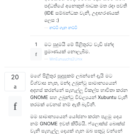
පද්ධතියේ අනෙකුත් බාධක මත රඳා පවතී
(IDE සම්බන්ධක වැනි, උදාහරණයක්
ලෙස :)
—
නට්ටි ගැන නට්ටි
1
මට පුදුමයි මේ පිළිතුරට වැඩි ඡන්ද
ප්‍රමාණයක් නොලැබීම.
—
WinEunuuchs2Unix
මගේ පිළිතුර සුදුසුකම් ලබන්නේ දැයි මට
20
විශ්වාස නැත, මන්ද උබුන්ටු සාමාන්‍යයෙන්
අදහස් කරන්නේ සැහැල්ලු විකල්ප භාවිතා කරන
GNOME සහ උබුන්ටු විචල්‍යයන් Xubuntu වැනි
තරමක් වෙනස් නම් ඇති බැවිනි.
මම සාමාන්‍යයෙන් යෝජනා කරන පළමු දෙය
නම් GNOME ඉවත් කිරීමයි. ෆ්ලොක්ස් බොක්ස්
වැනි සැහැල්ලු දෙයක් ගැන ඔබ සතුටු වන්නේ