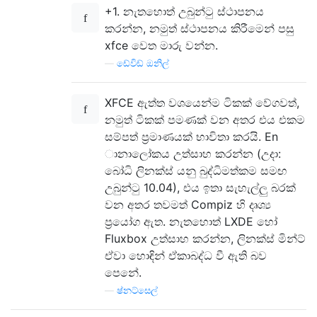
+1. නැතහොත් උබුන්ටු ස්ථාපනය
කරන්න, නමුත් ස්ථාපනය කිරීමෙන් පසු
xfce වෙත මාරු වන්න.
—
ඩේවිඩ් ඔනිල්
XFCE ඇත්ත වශයෙන්ම ටිකක් වේගවත්,
නමුත් ටිකක් පමණක් වන අතර එය එකම
සම්පත් ප්‍රමාණයක් භාවිතා කරයි. En
ානාලෝකය උත්සාහ කරන්න (උදා:
බෝධි ලිනක්ස් යනු බුද්ධිමත්කම සමඟ
උබුන්ටු 10.04), එය ඉතා සැහැල්ලු බරක්
වන අතර තවමත් Compiz හි දෘශ්‍ය
ප්‍රයෝග ඇත. නැතහොත් LXDE හෝ
Fluxbox උත්සාහ කරන්න, ලිනක්ස් මින්ට්
ඒවා හොඳින් ඒකාබද්ධ වී ඇති බව
පෙනේ.
—
ෂ්නට්සෙල්