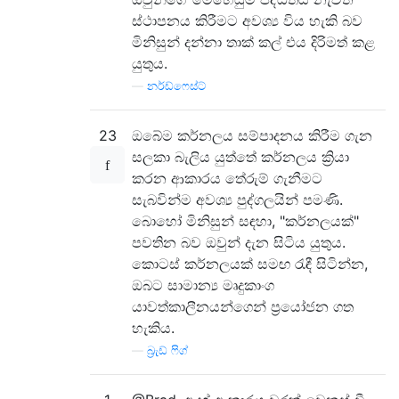
ස්ථාපනය කිරීමට අවශ්‍ය විය හැකි බව
මිනිසුන් දන්නා තාක් කල් එය දිරිමත් කළ
යුතුය.
—
නර්ඩ්ෆෙස්ට්
23
ඔබේම කර්නලය සම්පාදනය කිරීම ගැන
සලකා බැලිය යුත්තේ කර්නලය ක්‍රියා
කරන ආකාරය තේරුම් ගැනීමට
සැබවින්ම අවශ්‍ය පුද්ගලයින් පමණි.
බොහෝ මිනිසුන් සඳහා, "කර්නලයක්"
පවතින බව ඔවුන් දැන සිටිය යුතුය.
කොටස් කර්නලයක් සමඟ රැඳී සිටින්න,
ඔබට සාමාන්‍ය මෘදුකාංග
යාවත්කාලීනයන්ගෙන් ප්‍රයෝජන ගත
හැකිය.
—
බ්‍රැඩ් ෆිග්