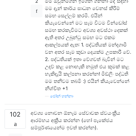
2
මම ඔවුන්ගෙන් ඉගෙන ගන්නා දේ සඳහා
මම දැන් කාර්ය සාධන වෙනස් කිරීම්
සමඟ සෙල්ලම් කරමි. එයින්
කියැවෙන්නේ මට සෑම විටම වින්ඩෝස්
සමඟ කරකැවීමට අවශ්‍ය අවස්ථා දෙකක්
ඇති අතර උබුන්ටු සමඟ මට එකම
ආකල්පයක් ඇත: 1. පද්ධතියක් මන්දගාමී
වන අතර සෑම කුඩා දෙයක්ම උපකාරී වේ.
2. පද්ධතියක් ඉතා වේගවත් බැවින් මට
උදව් කළ නොහැකි නමුත් එය කුමක් කළ
හැකිදැයි කල්පනා කරන්න! මිඩ්ලිං පද්ධති
මම තනිවම තබමි :) එයින් කියැවෙන්නේ
නිශ්චිත +1
—
ජෝන් හන්නා
අවශ්‍ය නොවන ඕනෑම සේවාවක ස්වයංක්‍රීය
102
ආරම්භය අක්‍රීය කරන්න (හෝ පැකේජය
සම්පූර්ණයෙන්ම ඉවත් කරන්න).