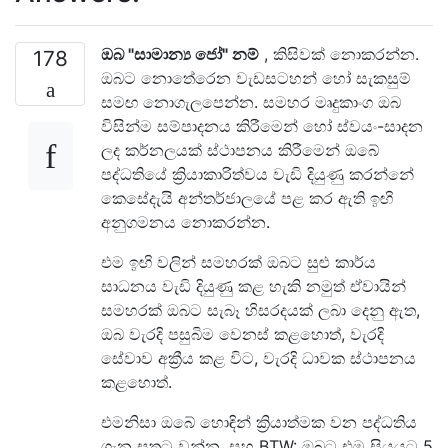
ඔබ "සාමාන්‍ය ජෝ" නම්
, කිසිවක් නොකරන්න.
178
ඔබට නොතේරෙන වැඩසටහන් හෝ සැකසුම්
සමඟ නොගැලපෙන්න. සමහර මෘදුකාංග ඔබ
විසින්ම සම්පාදනය කිරීමෙන් හෝ ස්වයං-සාදන
ලද කර්නලයක් ස්ථාපනය කිරීමෙන් ඔබේ
පද්ධතියේ ක්‍රියාකාරිත්වය වැඩි දියුණු කරන්නේ
කෙසේදැයි අන්තර්ජාලයේ පළ කර ඇති ඉඟි
අනුගමනය නොකරන්න.
එම ඉඟි වලින් සමහරක් ඔබට සුළු කාර්ය
සාධනය වැඩි දියුණු කළ හැකි නමුත් ඒවායින්
සමහරක් ඔබට සැබෑ හිසරදයක් ලබා දෙනු ඇත,
ඔබ වැරදි පසුබිම වෙනස් කළහොත්, වැරදි
සේවාව අක්‍රීය කළ විට, වැරදි ධාවක ස්ථාපනය
කළහොත්.
එමනිසා ඔබේ හොඳින් ක්‍රියාත්මක වන පද්ධතිය
ගැන සතුටු වන්න. සහ BTW: ඔබට එම සියයට 5