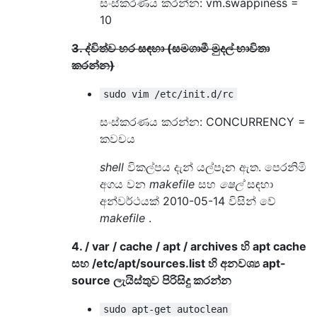
සංස්කරණය කරන්න: vm.swappiness =
10
3. ද්විත්ව හර සඳහා (සමගාමී මුදල් භාවිතා
කරන්න)
sudo vim /etc/init.d/rc
සංස්කරණය කරන්න: CONCURRENCY =
කවචය
shell
විකල්පය දැන් යල්පැන ඇත. පෙරනිමි
අගය වන
makefile
සහ
ෂෙල්
සඳහා
අන්වර්ථයක් 2010-05-14 විසින් වේ
makefile
.
4. / var / cache / apt / archives හි apt cache
සහ /etc/apt/sources.list හි අනවශ්‍ය apt-
source ලැයිස්තුව පිරිසිදු කරන්න
sudo apt-get autoclean