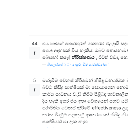
44
එය ඔබගේ තොරතුරක් කෙතරම් ඵලදායී සඳහ
හොඳ අදහසක් විය හැකිය: ඔබට කොහොමද ව
බොහෝ කළේ
නිරීක්ෂණය
, ඊටත් වඩා, හ
—
ගිලෙස්ගේ SO- නපුරු වීම නවත්වන්න '
5
මාරුවීම වෙනස් කිරීමෙන් කිසිදු ධනාත්මක
බවට කිසිදු සාක්ෂියක් මා සොයාගෙන නො
කාර්ය සාධනය වැඩි කිරීම පිළිබඳ තාවකාලි
දිය හැකි අතර එය ඉතා වේගයෙන් පහව යයි.
පරාමිතිය වෙනස් කිරීමේ effectiveness ල
කරන මිණුම් සලකුණු ආකාරයෙන් කිසිදු නිශ
සාක්ෂියක් මා දැක නැත