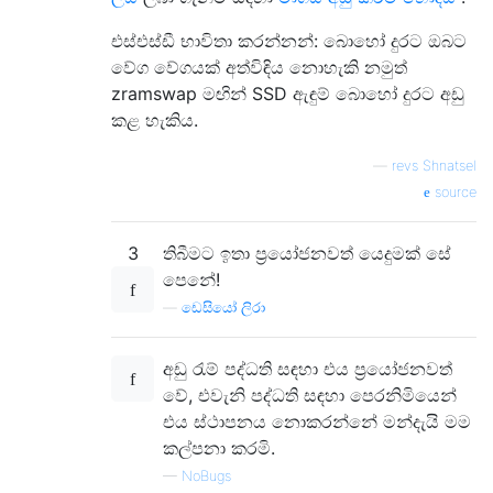
එස්එස්ඩී භාවිතා කරන්නන්: බොහෝ දුරට ඔබට
වේග වේගයක් අත්විඳිය නොහැකි නමුත්
zramswap මඟින් SSD ඇඳුම් බොහෝ දුරට අඩු
කළ හැකිය.
—
revs Shnatsel
source
3
තිබීමට ඉතා ප්‍රයෝජනවත් යෙදුමක් සේ
පෙනේ!
—
ඩෙසියෝ ලිරා
අඩු රැම් පද්ධති සඳහා එය ප්‍රයෝජනවත්
වේ, එවැනි පද්ධති සඳහා පෙරනිමියෙන්
එය ස්ථාපනය නොකරන්නේ මන්දැයි මම
කල්පනා කරමි.
—
NoBugs