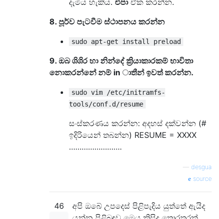
දැමිය හැකිය.
එපා
ඒක කරන්න.
8. පූර්ව පැටවීම ස්ථාපනය කරන්න
sudo apt-get install preload
9. ඔබ ශිශිර හා නින්දේ ක්‍රියාකාරකම් භාවිතා
නොකරන්නේ නම් in ාතීන් ඉවත් කරන්න.
sudo vim /etc/initramfs-
tools/conf.d/resume
සංස්කරණය කරන්න: අදහස් දක්වන්න (#
ඉදිරියෙන් තබන්න) RESUME = XXXX
…………………….
—
desgua
source
46
අපි ඔබේ උපදෙස් පිළිපැදිය යුත්තේ ඇයිද
යන්න පිළිබඳව මෙය කිසිදු තොරතුරක්