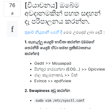
[වියාචනය] ඔබේම
76
අවදානමකින් පහත සඳහන්
දෑ පරිපාලනය කරන්න.
තුෂාර් නියුපානි
මෙහි දී
මෙම උපදෙස් ලබා දෙයි :
1. සැහැල්ලු යෙදුම් භාවිතා කරන්න (ඔබගේ
පෙරනිමි යෙදුම් ඒවා සමඟ ප්‍රතිස්ථාපනය
කරන්න)
Gedit >> Mousepad
පින්තූර නරඹන්නා (EOG…) >> Gpicview
ජාල කළමනාකරු >> වික්
Evince >> epdfview
2. Swapiness අඩු කරන්න
sudo vim /etc/sysctl.conf