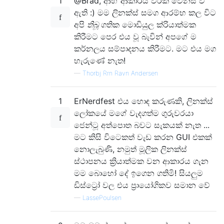
1
@Brad, ආහ් ආකාරය වරක් වෙනස් වී
ඇති :) මම ලිනක්ස් සමග ආරම්භ කල විට
අපි
තිබූ
ගතික මොඩියුල ක්රියාත්මක
කිරීමට පෙර එය වූ බැවින් අපගේ ම
කර්නලය සම්පාදනය කිරීමට. මට එය මග
හැරුණේ නැත!
—
Thorbj Rrn Ravn Andersen
1
ErNerdfest එය හොඳ කරුණකි, ලිනක්ස්
ලෝකයේ මගේ වැදගත්ම ගුරුවරයා
ජෙන්ටූ අත්පොත බවට සැකයක් නැත ...
මට කිසි විටෙකත් වැඩ කරන GUI එකක්
නොලැබුණි, නමුත් මූලික ලිනක්ස්
ස්ථාපනය ක්‍රියාත්මක වන ආකාරය ගැන
මම බොහෝ දේ ඉගෙන ගතිමි! සියලුම
ඩිස්ට්‍රෝ වල එය ප්‍රායෝගිකව සමාන වේ
—
LassePoulsen