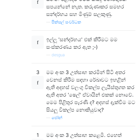
සපයන්නේ නැත. කරුණාකර සමහර
සන්දර්භය සහ මිණුම් සලකුණු.
—
පික්සල් සංවර්ධක
ඉල්ලූ 'සන්දර්භය' එක් කිරීමට මම
සංස්කරණය කර ඇත ;-)
—
desgua
3
මම අංක 3 උත්සාහ කරමින් සිටි අතර
වෙනස් කිරීම සඳහා රේඛාවට ඉහළින්
ඇති අදහස් වලංගු විකල්ප ලැයිස්තුගත කර
ඇති අතර 'ෂෙල්' ඒවායින් එකක් නොවේ.
මෙම පිළිතුර පැරණි ද? අදහස් දැක්වීම මට
සියලු විකල්ප නොකියුවාද?
—
ජෝන්
1
මම අංක 3 උත්සාහ කළෙමි. එහෙත්