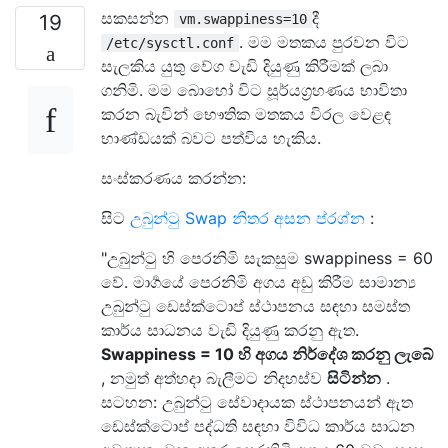
සකසන්න
දී
19
vm.swappiness=10
. මම මතකය පුරවන විට
/etc/sysctl.conf
සැලකිය යුතු වේග වැඩි දියුණු කිරීමක් ලබා
ගනිමි. මම බොහෝ විට සූර්යග්‍රහණය භාවිතා
කරන බැවින් භෞතික මතකය විරල වෙළඳ
භාණ්ඩයක් බවට පත්විය හැකිය.
සංස්කරණය කරන්න:
සිට
උබුන්ටු Swap නිතර අසන ප්රශ්න
:
"උබුන්ටු හි පෙරනිමි සැකසුම swappiness = 60
වේ. මාර්‍ගයේ පෙරනිමි අගය අඩු කිරීම සාමාන්‍ය
උබුන්ටු ඩෙස්ක්ටොප් ස්ථාපනය සඳහා සමස්ත
කාර්ය සාධනය වැඩි දියුණු කරනු ඇත.
Swappiness = 10 හි අගය නිර්දේශ කරනු ලැබේ
, නමුත් අත්හදා බැලීමට නිදහස්ව
සිටින්න
.
සටහන: උබුන්ටු සේවාදායක ස්ථාපනයන් ඇත
ඩෙස්ක්ටොප් පද්ධති සඳහා විවිධ කාර්ය සාධන