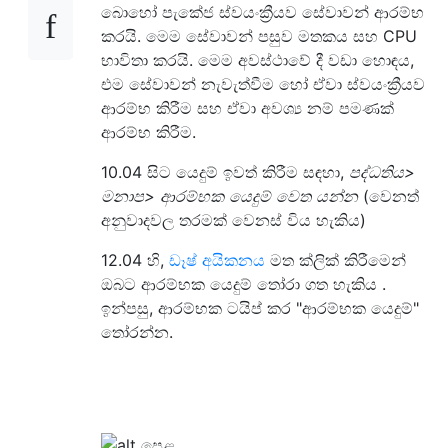
බොහෝ පැකේජ ස්වයංක්‍රීයව සේවාවන් ආරම්භ
කරයි. මෙම සේවාවන් පසුව මතකය සහ CPU
භාවිතා කරයි. මෙම අවස්ථාවේ දී වඩා හොඳය,
එම සේවාවන් නැවැත්වීම හෝ ඒවා ස්වයංක්‍රීයව
ආරම්භ කිරීම සහ ඒවා අවශ්‍ය නම් පමණක්
ආරම්භ කිරීම.
10.04 සිට යෙදුම් ඉවත් කිරීම සඳහා,
පද්ධතිය>
මනාප> ආරම්භක යෙදුම් වෙත යන්න
(වෙනත්
අනුවාදවල තරමක් වෙනස් විය හැකිය)
12.04 හි,
ඩෑෂ් අයිකනය
මත ක්ලික් කිරීමෙන්
ඔබට ආරම්භක යෙදුම් තෝරා ගත හැකිය .
ඉන්පසු, ආරම්භක ටයිප් කර "ආරම්භක යෙදුම්"
තෝරන්න.