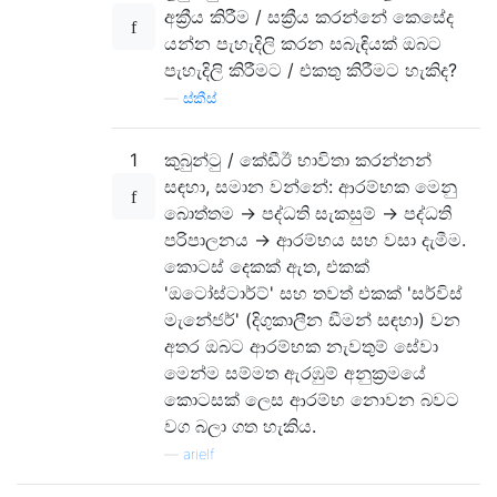
අක්‍රීය කිරීම / සක්‍රීය කරන්නේ කෙසේද
යන්න පැහැදිලි කරන සබැඳියක් ඔබට
පැහැදිලි කිරීමට / එකතු කිරීමට හැකිද?
—
ස්කීස්
1
කුබුන්ටු / කේඩීඊ භාවිතා කරන්නන්
සඳහා, සමාන වන්නේ: ආරම්භක මෙනු
බොත්තම -> පද්ධති සැකසුම් -> පද්ධති
පරිපාලනය -> ආරම්භය සහ වසා දැමීම.
කොටස් දෙකක් ඇත, එකක්
'ඔටෝස්ටාර්ට්' සහ තවත් එකක් 'සර්විස්
මැනේජර්' (දිගුකාලීන ඩීමන් සඳහා) වන
අතර ඔබට ආරම්භක නැවතුම් සේවා
මෙන්ම සම්මත ඇරඹුම් අනුක්‍රමයේ
කොටසක් ලෙස ආරම්භ නොවන බවට
වග බලා ගත හැකිය.
—
arielf