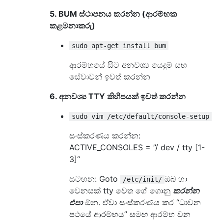
5. BUM ස්ථාපනය කරන්න (ආරම්භක
කළමනාකරු)
sudo apt-get install bum
ආරම්භයේ සිට අනවශ්‍ය යෙදුම් සහ
සේවාවන් ඉවත් කරන්න
6. අනවශ්‍ය TTY කිහිපයක් ඉවත් කරන්න
sudo vim /etc/default/console-setup
සංස්කරණය කරන්න:
ACTIVE_CONSOLES = ”/ dev / tty [1-
3]“
සටහන: Goto
ඔබ හා
/etc/init/
වෙනසක් tty වෙත ගේ ගොනු
කරන්න
එපා
ඕන. ඒවා සංස්කරණය කර “ධාවන
පථයේ ආරම්භය” සමඟ ආරම්භ වන