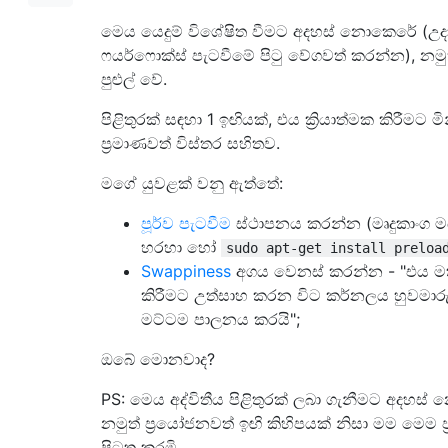
මෙය යෙදුම් විශේෂිත වීමට අදහස් නොකෙරේ (උදා
ෆයර්ෆොක්ස් පැටවීමේ පිටු වේගවත් කරන්න), නමුත
පුළුල් වේ.
පිළිතුරක් සඳහා 1 ඉඟියක්, එය ක්‍රියාත්මක කිරීමට ම
ප්‍රමාණවත් විස්තර සහිතව.
මගේ යුවළක් වනු ඇත්තේ:
පූර්ව පැටවීම
ස්ථාපනය කරන්න (මෘදුකාංග මධ
හරහා හෝ
sudo apt-get install preloa
Swappiness
අගය වෙනස් කරන්න - "එය ම
කිරීමට උත්සාහ කරන විට කර්නලය හුවමාරු
මට්ටම පාලනය කරයි";
ඔබේ මොනවාද?
PS: මෙය අද්විතීය පිළිතුරක් ලබා ගැනීමට අදහස
නමුත් ප්‍රයෝජනවත් ඉඟි කිහිපයක් නිසා මම මෙම ප්
පිටත කරමි.