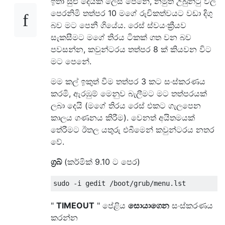
ඉතා සුළු දෙයක් ලෙස පෙනේ, නමුත් උබුන්ටු වල
පෙරනිමි තත්පර 10 මගේ රුචිකත්වයට වඩා දිගු
බව මට පෙනී ගියේය. රෙස් ස්වයංක්‍රීයව
සැකසීමට මගේ තිරය ටිකක් ගත වන බව
පවසන්න, කවුන්ටරය තත්පර 8 ක් කියවන විට
මට පෙනේ.
මම කල් ඉකුත් වීම තත්පර 3 කට සංස්කරණය
කරමි, ඇරඹුම් මෙනුව බැලීමට මට තත්පරයක්
ලබා දෙයි (මගේ තිරය රෙස් එකට ගැලපෙන
කාලය ගණනය කිරීම). වෙනත් අයිතමයක්
තේරීමට ඊතල යතුරු එබීමෙන් කවුන්ටරය නතර
වේ.
ග්‍රබ්
(කර්මික් 9.10 ට පෙර)
"
TIMEOUT
" පේළිය
සොයාගෙන
සංස්කරණය
කරන්න