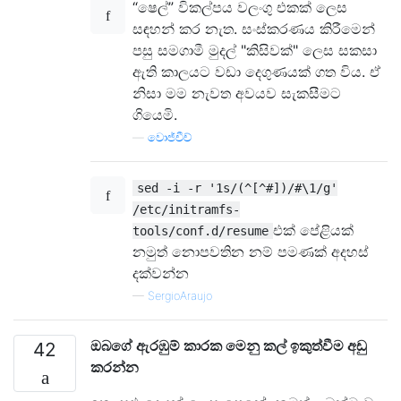
“ෂෙල්” විකල්පය වලංගු එකක් ලෙස
සඳහන් කර නැත. සංස්කරණය කිරීමෙන්
පසු සමගාමී මුදල් "කිසිවක්" ලෙස සකසා
ඇති කාලයට වඩා දෙගුණයක් ගත විය. ඒ
නිසා මම නැවත අවයව සැකසීමට
ගියෙමි.
—
වොජ්චීච්
sed -i -r '1s/(^[^#])/#\1/g'
/etc/initramfs-
එක් පේළියක්
tools/conf.d/resume
නමුත් නොපවතින නම් පමණක් අදහස්
දක්වන්න
—
SergioAraujo
ඔබගේ ඇරඹුම් කාරක මෙනු කල් ඉකුත්වීම අඩු
42
කරන්න