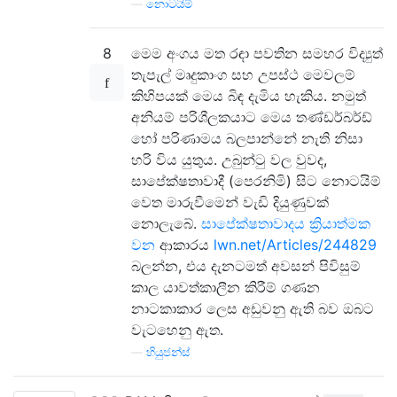
—
නොටයිම්
8
මෙම අංගය මත රඳා පවතින සමහර විද්‍යුත්
තැපැල් මෘදුකාංග සහ උපස්ථ මෙවලම්
කිහිපයක් මෙය බිඳ දැමිය හැකිය. නමුත්
අනියම් පරිශීලකයාට මෙය තණ්ඩර්බර්ඩ්
හෝ පරිණාමය බලපාන්නේ නැති නිසා
හරි විය යුතුය. උබුන්ටු වල වුවද,
සාපේක්ෂතාවාදී (පෙරනිමි) සිට නොටයිම්
වෙත මාරුවීමෙන් වැඩි දියුණුවක්
නොලැබේ.
සාපේක්ෂතාවාදය ක්‍රියාත්මක
වන
ආකාරය
lwn.net/Articles/244829
බලන්න, එය දැනටමත් අවසන් පිවිසුම්
කාල යාවත්කාලීන කිරීම් ගණන
නාටකාකාර ලෙස අඩුවනු ඇති බව ඔබට
වැටහෙනු ඇත.
—
හියුජන්ස්