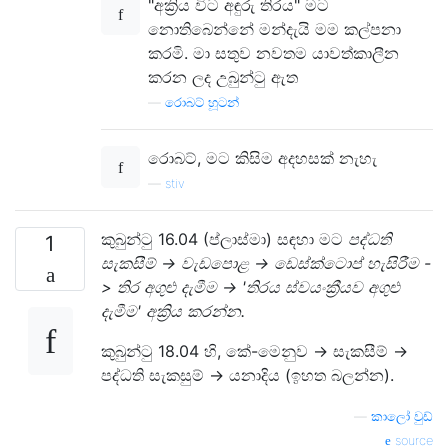
"අක්‍රිය විට අඳුරු තිරය" මට
නොතිබෙන්නේ මන්දැයි මම කල්පනා
කරමි. මා සතුව නවතම යාවත්කාලීන
කරන ලද උබුන්ටු ඇත
—
රොබට් හූටන්
රොබට්, මට කිසිම අදහසක් නැහැ
—
stiv
කුබුන්ටු 16.04 (ප්ලාස්මා) සඳහා මට
පද්ධති
1
සැකසීම් -> වැඩපොළ -> ඩෙස්ක්ටොප් හැසිරීම -
> තිර අගුළු දැමීම -> 'තිරය ස්වයංක්‍රීයව අගුළු
දැමීම' අක්‍රිය කරන්න.
කුබුන්ටු 18.04 හි, කේ-මෙනුව -> සැකසීම් ->
පද්ධති සැකසුම් -> යනාදිය (ඉහත බලන්න).
—
කාලෝ වුඩ්
source