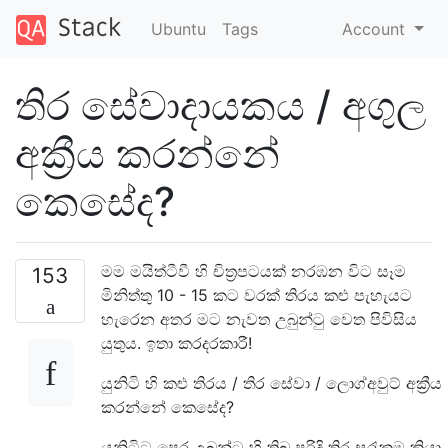
Ubuntu
Tags
Account
තිර සේවාදායකය / අගුල
අක්‍රීය කරන්නේ
කෙසේද?
මම මයිත්ටීවී හි චිත්‍රපටයක් නරඹන විට සෑම
153
මිනිත්තු 10 - 15 කට වරක් තිරය කළු පැහැයට
හැරෙන අතර මට නැවත උබුන්ටු වෙත පිවිසිය
යුතුය. ඉතා කරදරකාරී!
යුනිටි හි කළු තිරය / තිර සේවා / ලොග්අවුට් අක්‍රීය
කරන්නේ කෙසේද?
යුනිටිට පෙර උබුන්ටු හි තිබූ පරිදි තිර සුරැකුම ක්‍රියා