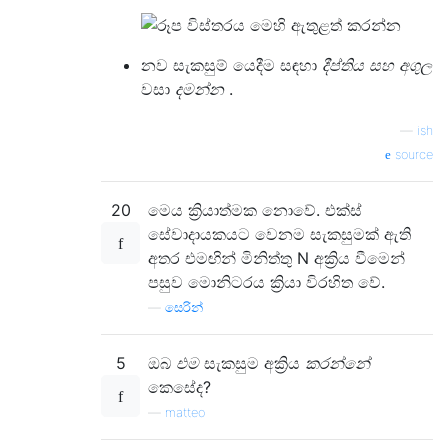
නව සැකසුම් යෙදීම සඳහා
දීප්තිය සහ අගුල
වසා
දමන්න
.
—
ish
source
20
මෙය ක්‍රියාත්මක නොවේ. එක්ස්
සේවාදායකයට වෙනම සැකසුමක් ඇති
අතර එමඟින් මිනිත්තු N අක්‍රිය වීමෙන්
පසුව මොනිටරය ක්‍රියා විරහිත වේ.
—
සෙරින්
5
ඔබ
එම
සැකසුම අක්‍රිය
කරන්නේ
කෙසේද?
—
matteo