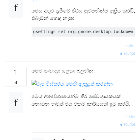
මෙය අගුළු දැමීමේ තිරය මුළුමනින්ම අක්‍රීය කරයි,
එබැවින් හොඳ නැත:
—
rofrol
source
මෙම සංවාදය සලකා බලන්න:
1
මෙය අත්‍යවශ්‍යයෙන්ම තිර සේවාදායකයක්
නොවන නමුත් එය එකම කාර්යයක් ඉටු කරයි.
—
stiv
source