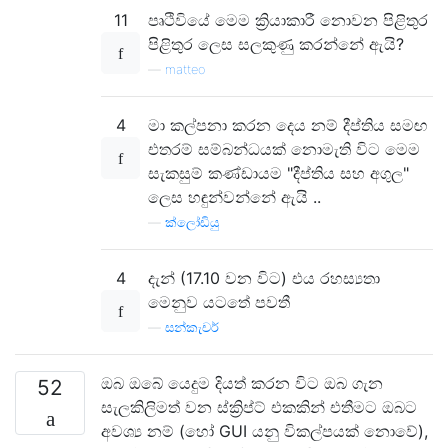
11
පෘථිවියේ මෙම ක්‍රියාකාරී නොවන පිළිතුර
පිළිතුර ලෙස සලකුණු කරන්නේ ඇයි?
—
matteo
4
මා කල්පනා කරන දෙය නම් දීප්තිය සමඟ
එතරම් සම්බන්ධයක් නොමැති විට මෙම
සැකසුම් කණ්ඩායම "දීප්තිය සහ අගුල"
ලෙස හඳුන්වන්නේ ඇයි ..
—
ක්ලෝඩියු
4
දැන් (17.10 වන විට) එය රහස්‍යතා
මෙනුව යටතේ පවතී
—
සන්කැචර්
ඔබ ඔබේ යෙදුම දියත් කරන විට ඔබ ගැන
52
සැලකිලිමත් වන ස්ක්‍රිප්ට් එකකින් එතීමට ඔබට
අවශ්‍ය නම් (හෝ GUI යනු විකල්පයක් නොවේ),