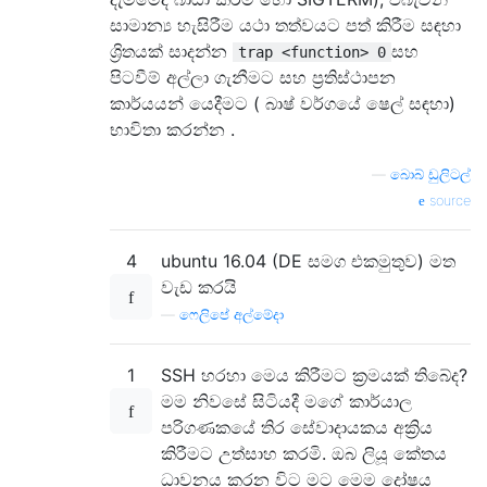
සාමාන්‍ය හැසිරීම යථා තත්වයට පත් කිරීම සඳහා
ශ්‍රිතයක් සාදන්න
සහ
trap <function> 0
පිටවීම් අල්ලා ගැනීමට සහ ප්‍රතිස්ථාපන
කාර්යයන් යෙදීමට ( බාෂ් වර්ගයේ ෂෙල් සඳහා)
භාවිතා කරන්න .
—
බොබ් ඩුලිටල්
source
4
ubuntu 16.04 (DE සමග එකමුතුව) මත
වැඩ කරයි
—
ෆෙලිපේ අල්මේදා
1
SSH හරහා මෙය කිරීමට ක්‍රමයක් තිබේද?
මම නිවසේ සිටියදී මගේ කාර්යාල
පරිගණකයේ තිර සේවාදායකය අක්‍රිය
කිරීමට උත්සාහ කරමි. ඔබ ලියූ කේතය
ධාවනය කරන විට මට මෙම දෝෂය