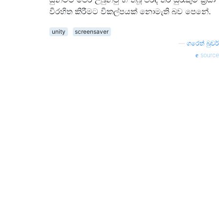
විරහිත කිරීමට විකල්පයක් නොමැති බව පෙනේ.
unity
screensaver
—
ගරෙත් බුචර්
source