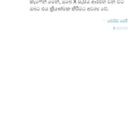
කැෆේන් මෙන්, ඔබේ X සැසිය ආරම්භ වන විට
ඔබට එය ක්‍රියාත්මක කිරීමට අවශ්‍ය වේ.
—
ඩේවිඩ් පෙරී
source