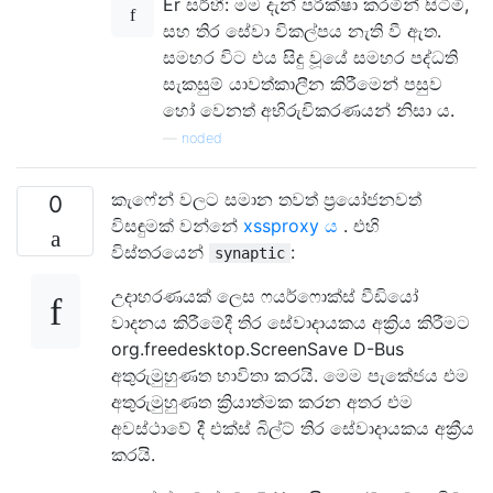
Er සර්හී: මම දැන් පරීක්ෂා කරමින් සිටිමි,
සහ තිර සේවා විකල්පය නැති වී ඇත.
සමහර විට එය සිදු වූයේ සමහර පද්ධති
සැකසුම් යාවත්කාලීන කිරීමෙන් පසුව
හෝ වෙනත් අභිරුචිකරණයන් නිසා ය.
—
noded
කැෆේන් වලට සමාන තවත් ප්‍රයෝජනවත්
0
විසඳුමක් වන්නේ
xssproxy ය
. එහි
විස්තරයෙන්
:
synaptic
උදාහරණයක් ලෙස ෆයර්ෆොක්ස් වීඩියෝ
වාදනය කිරීමේදී තිර සේවාදායකය අක්‍රිය කිරීමට
org.freedesktop.ScreenSave D-Bus
අතුරුමුහුණත භාවිතා කරයි. මෙම පැකේජය එම
අතුරුමුහුණත ක්‍රියාත්මක කරන අතර එම
අවස්ථාවේ දී එක්ස් බිල්ට් තිර සේවාදායකය අක්‍රීය
කරයි.