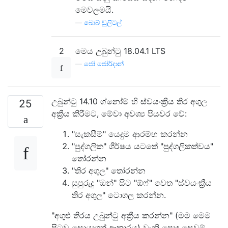
මෙවලමයි.
—
බොබ් ඩුලිටල්
2
මෙය උබුන්ටු 18.04.1 LTS
—
ජෝ ජෝර්දාන්
උබුන්ටු 14.10 ග්නෝම් හි ස්වයංක්‍රීය තිර අගුල
25
අක්‍රීය කිරීමට, මේවා අවශ්‍ය පියවර වේ:
"සැකසීම්" යෙදුම ආරම්භ කරන්න
"පුද්ගලික" ශීර්ෂය යටතේ "පුද්ගලිකත්වය"
තෝරන්න
"තිර අගුල" තෝරන්න
සුපුරුදු "ඔන්" සිට "ඕෆ්" වෙත "ස්වයංක්‍රීය
තිර අගුල" ටොගල කරන්න.
"අගුළු තිරය උබුන්ටු අක්‍රීය කරන්න" (මම මෙම
පිටුව සොයාගත් ආකාරය) වැනි පොදු සෙවුම්