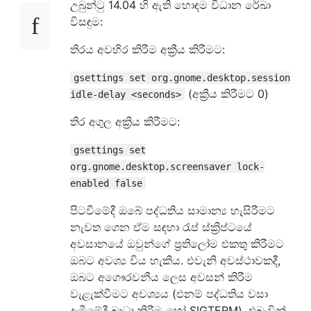
උබුන්ටු 14.04 හි ඇති හොඳම විධාන රේඛා
විසඳුම:
තිරය ​​අවහිර කිරීම අක්‍රීය කිරීමට:
gsettings set org.gnome.desktop.session
(අක්‍රීය කිරීමට 0)
idle-delay <seconds>
තිර අගුල අක්‍රිය කිරීමට:
gsettings set
org.gnome.desktop.screensaver lock-
enabled false
පිටවීමේදී ඔබේ පද්ධතිය සාමාන්‍ය හැසිරීමට
නැවත ගෙන ඒම සඳහා රැප් ස්ක්‍රිප්ටයේ
අවසානයේ ඔවුන්ගේ ප්‍රතිලෝම එකතු කිරීමට
ඔබට අවශ්‍ය විය හැකිය. එවැනි අවස්ථාවකදී,
ඔබට අගෞරවනීය ලෙස අවසන් කිරීම
වැළැක්වීමට අවශ්‍යය (එනම් පද්ධතිය වසා
දැමීමේදී බාධා කිරීම හෝ SIGTERM), එබැවින්