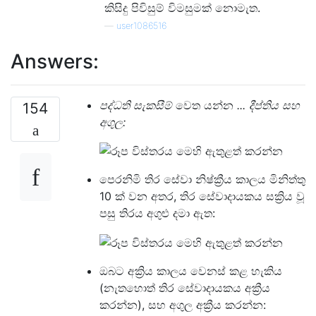
කිසිදු පිවිසුම් විමසුමක් නොමැත.
—
user1086516
Answers:
පද්ධති සැකසීම්
වෙත යන්න
... දීප්තිය සහ
154
අගුල:
පෙරනිමි තිර සේවා නිෂ්ක්‍රීය කාලය මිනිත්තු
10 ක් වන අතර, තිර සේවාදායකය සක්‍රිය වූ
පසු තිරය අගුළු දමා ඇත:
ඔබට අක්‍රිය කාලය වෙනස් කළ හැකිය
(නැතහොත් තිර සේවාදායකය අක්‍රීය
කරන්න), සහ අගුල අක්‍රීය කරන්න: