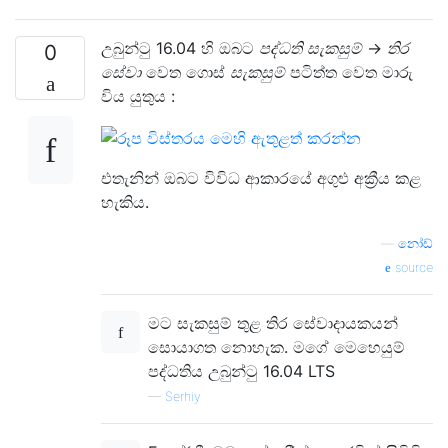
උබුන්ටු 16.04 හි ඔබට
පද්ධති සැකසුම්
->
තිර
0
සේවා
වෙත ගොස්
සැකසුම්
පටිත්ත වෙත මාරු
විය යුතුය :
එතැනින් ඔබට විවිධ ආකාරයේ අගුළු අක්‍රීය කළ
හැකිය.
—
නෝඩ්
source
මට සැකසුම් තුළ තිර සේවාදායකයන්
සොයාගත නොහැක. මගේ මෙහෙයුම්
පද්ධතිය උබුන්ටු 16.04 LTS
—
Serhiy