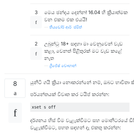
3
මෙය ඡන්දය දෙන්න! 16.04 හි ක්‍රියාත්මක
වන එකම එක එයයි!
—
තියඩෝර් ආර්. ස්මිත්
2
උබුන්ටු 18+ සඳහා මා වෙනුවෙන් වැඩ
කළා, වෙනත් පිළිතුරක් මට වැඩ කළේ
නැත
—
ග්‍රිජේෂ් චෞහාන්
යුනිටි ගයි ක්‍රියා නොකරන්නේ නම්, ඔබට භාවිතා
8
පර්යන්තයක් විවෘත කර ටයිප් කරන්න:
දර්ශනය හිස් වීම වැළැක්වීමට සහ මොනිටරයේ ඩීපී
වැළැක්වීමට, පහත සඳහන් දෑ එකතු කරන්න: