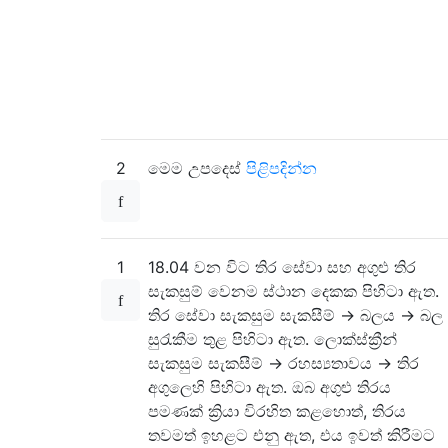
2
මෙම උපදෙස්
පිළිපදින්න
1
18.04 වන විට තිර සේවා සහ අගුළු තිර
සැකසුම් වෙනම ස්ථාන දෙකක පිහිටා ඇත.
තිර සේවා සැකසුම සැකසීම් -> බලය -> බල
සුරැකීම තුළ පිහිටා ඇත. ලොක්ස්ක්‍රීන්
සැකසුම සැකසීම් -> රහස්‍යතාවය -> තිර
අගුලෙහි පිහිටා ඇත. ඔබ අගුළු තිරය
පමණක් ක්‍රියා විරහිත කළහොත්, තිරය
තවමත් ඉහළට එනු ඇත, එය ඉවත් කිරීමට