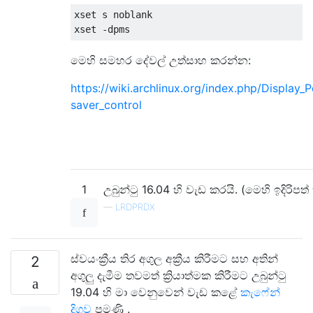
xset s noblank

මෙහි සමහර දේවල් උත්සාහ කරන්න:
https://wiki.archlinux.org/index.php/Displa
saver_control
1
උබුන්ටු 16.04 හි වැඩ කරයි. (මෙහි ඉදිරි
—
LRDPRDX
ස්වයංක්‍රීය තිර අගුල අක්‍රීය කිරීමට සහ අතින්
2
අගුලු දැමීම තවමත් ක්‍රියාත්මක කිරීමට උබුන්ටු
19.04 හි මා වෙනුවෙන් වැඩ කළේ
කැෆේන්
දිගුව
පමණි .