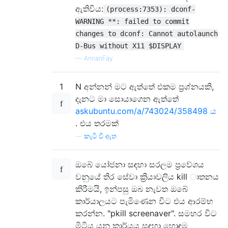
ඇතිවිය:
(process:7353): dconf-
WARNING **: failed to commit
changes to dconf: Cannot autolaunch
D-Bus without X11 $DISPLAY
—
AnnanFay
1
N අන්නන් මට ඇත්තේ එකම ප්‍රශ්නයකි,
දැනට මා සොයාගෙන ඇත්තේ
askubuntu.com/a/743024/358498 ය
. එය තරමක්
—
කැටි වී ඇත
ඔබේ යෝජනා සඳහා සරලම ප්‍රවේශය
වනුයේ තිර සේවා ක්‍රියාවලිය kill ාතනය
කිරීමයි, ඉන්පසු ඔබ නැවත ඔබේ
කාර්යාලයට පැමිණෙන විට එය ආරම්භ
කරන්න. "pkill screenaver". සමහර විට
මිටිය යනු කාර්යය සඳහා හොඳම