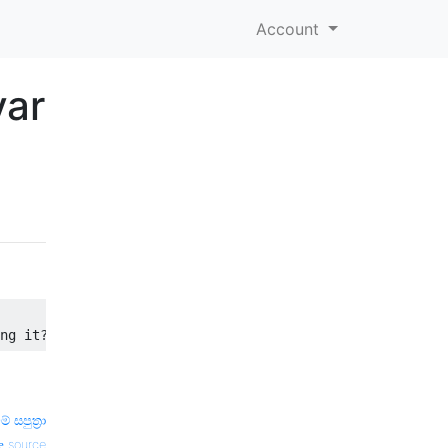
Account
var
 සපුත්‍රා
source