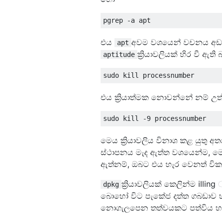
එය
අවම වශයෙන් වචනය අඩංගු 
apt
ක්‍රියාවලියක් හිර වී 
aptitude
එය ක්‍රියාත්මක නොවන්නේ නම් උ
මෙය ක්‍රියාවලිය විනාශ කළ යුතු 
ස්ථාපනය මැද ඇත්ත වශයෙන්ම, මෙය
ඇත්නම්, ඔබට එය හැර වෙනත් වික
ක්‍රියාවලියක් කෙලින්ම il
dpkg
බොහෝ විට පැකේජ දත්ත ගබඩාව හස
නොගැලපෙන තත්වයකට පත්විය හැකි