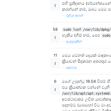
එහි ප්‍රතිදානය (පර්යන්ත
කරන්නේ නම්, ඔබට මෙම පා 
—
එලියා කගන්
58
sudo lsof /var/lib/dpkg/
හැකිය (හිස් නම්, පෙර
sudo
—
ඇරඹුමකින්
11
මෙය වෙනත් දෙයක් මෘදුකාංග
ක්‍රියාවන් සිදුකරන අතරතුර 
—
සදහටම
6
මගේ උබුන්ටු 18.04 වීඑම් 
එය ක්‍රියාත්මක වන්නේ වැනි ක
/usr/lib/apt/apt.systemd
අවස්ථාවකම උචිත යාවත්කාල
පදනම්ව (බොහෝ විට මා අවස
මෙය සම්පූර්ණ කිරීමට මිනිත