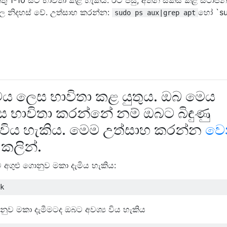
ගුල නිදහස් වේ. උත්සාහ කරන්න:
හෝ `su
sudo ps aux|grep apt
මය ලෙස භාවිතා කළ යුතුය. ඔබ මෙය
 භාවිතා කරන්නේ නම් ඔබට බිඳුණු
් විය හැකිය. මෙම උත්සාහ කරන්න
වෙ
කලින්.
ගුළු ගොනුව මකා දැමිය හැකිය:
ොනුව මකා දැමීමටද ඔබට අවශ්‍ය විය හැකිය