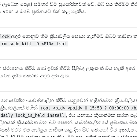
යෙන් ලැබෙන පෙළ) සමහර විට ප්‍රයෝජනවත් වේ. ඔබ එය කිරීමට ත
your ය ඔබේ ප්‍රශ්නයට එක් කළ හැකිය.
අගුළු ගොනුව හිමි ක්‍රියාවලිය සොයා ගැනීමට ඔබට භාවිතා 
lock
 rm
sudo kill -9 <PID>
lsof
 ස්ථාපනය කිරීම හෝ ඉවත් කිරීම පිළිබඳ ලකුණක් විය හැකි අතර
යෝග්‍ය දත්ත ගබඩාව අගුළු දමා ඇත.
හි නොපවතින-යාවත්කාලීන කිරීම යනුවෙන් හැඳින්වෙන ක්‍රියාවලිය
්‍රියාවලියක් මගිනි
root <pid> <ppid> 0 15:58 ? 00:00:00 /b
, එය යන්ත්‍රය ක්‍රියාත්මක කරන සෑ
.daily lock_is_held install
ීනයක් ක්‍රියාත්මක වන බව පෙනේ. යාවත්කාලීනයේ ප්‍රමාණය මත
න් වරට එම යන්ත්‍රය භාවිතා කළ දින සිට බොහෝ විට අනුරූප 
්තු 1-10 සිට භාවිතා කළ හැකිය. ඊට පසු, අතින් සකස් කළ ස්ථා