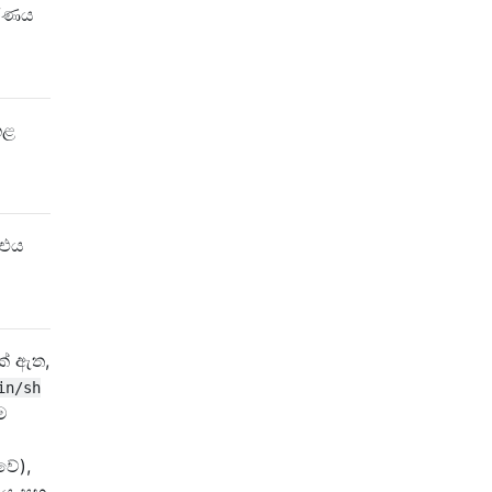
ීරණය
කළ
 එය
ක් ඇත,
in/sh
ම
වේ),
පනය සහ