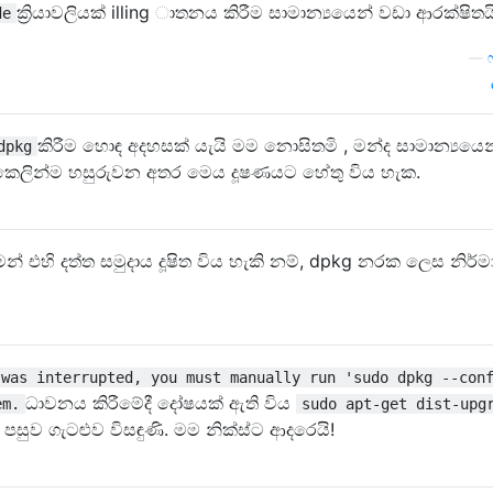
ක්‍රියාවලියක් illing ාතනය කිරීම සාමාන්‍යයෙන් වඩා ආරක්ෂිතය
de
—
කිරීම හොඳ අදහසක් යැයි මම නොසිතමි , මන්ද සාමාන්‍යයෙන
dpkg
කෙලින්ම හසුරුවන අතර මෙය දූෂණයට හේතු විය හැක.
න් එහි දත්ත සමුදාය දූෂිත විය හැකි නම්, dpkg නරක ලෙස නිර
 was interrupted, you must manually run 'sudo dpkg --con
ධාවනය කිරීමේදී දෝෂයක් ඇති විය
em.
sudo apt-get dist-upg
් පසුව ගැටළුව විසඳුණි. මම නික්ස්ට ආදරෙයි!