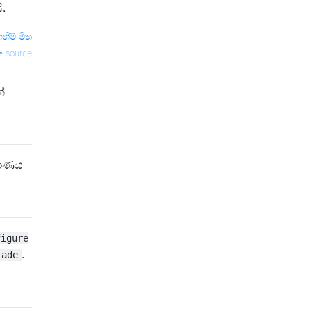
ි.
ෆහීම් මිත
source
්
්මාණය
figure
.
rade