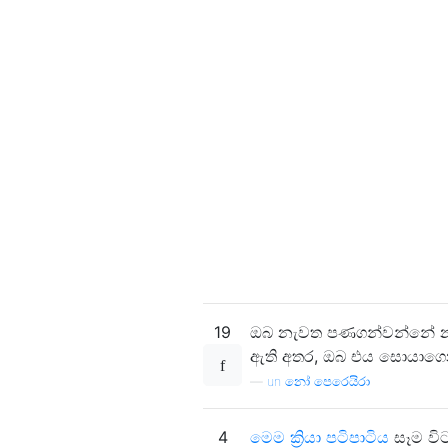
19
ඔබ නැවත පණගන්වන්නේ නම් 
ඇති අතර, ඔබ එය සොයාගෙන 
—
un නෝ පෙරෙයිරා
4
මෙම ක්‍රියා පටිපාටිය
සෑම වි