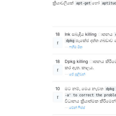
ක්‍රියාවලියක්
හෝ
apt-get
aptitu
18
Ink සබැඳිය killing ාතනය
පැකේජ දත්ත ගබඩාව 
dpkg
—
ෆහීම් මිත
18
Dpkg killing ාතනය කිරීමෙ
කර ඇත. කාලය.
—
ජේ සුලිවන්
10
මට නම්, මෙය නැවත
dpkg
-a' to correct the probl
විධානය ක්‍රියාත්මක කිරීමෙන
—
වේන් ෆිප්ස්