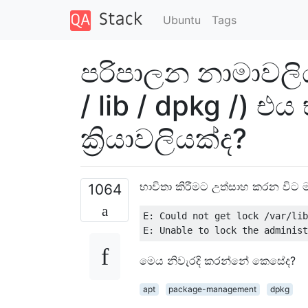
Ubuntu
Tags
පරිපාලන නාමාවලිය
/ lib / dpkg /) එ
ක්‍රියාවලියක්ද?
භාවිතා කිරීමට උත්සාහ කරන වි
1064
E: Could not get lock /var/lib
මෙය නිවැරදි කරන්නේ කෙසේද?
apt
package-management
dpkg