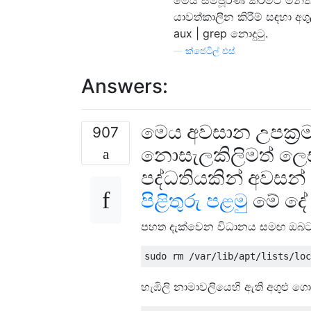
යාවත්කාලීන කිරීම් සඳහා අ
aux | grep නොදුටු.
—
ක්ජෙටිල් එස්.
Answers:
මෙය අවසාන උපක්‍ර
907
නොසැලකිලිමත් ලෙස
පද්ධතියකින් අවසන
පිළිතුරු
පළමු
මේ දේ 
පහත දැක්වෙන විධානය සමඟ ඔබට අ
හැඹිලි නාමාවලියෙහි ඇති අගුළු ග