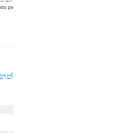
do ps
නත්