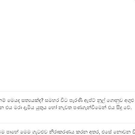
මෙයද සත්‍යයක්ද? සමහර විට පැරණි ඇප්ට් නූල් ගොනුව අගුළු
එය මරා දැමිය යුතුය හෝ නැවත පණගැන්වීමෙන් එය සිදු වේ.
ටම පාහේ මෙම ගැටළුව නිරාකරණය කරන අතර, එසේ නොවන ව