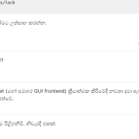
s/lock

ිරීමට උත්සාහ කරන්න.
ේ?
t (හෝ සමහර GUI frontend) ක්‍රියාත්මක කිරීමේදී නවතා දමා ඇ
පත්වේ.
ිළිගනිමි. නිවැරදි එකක්.