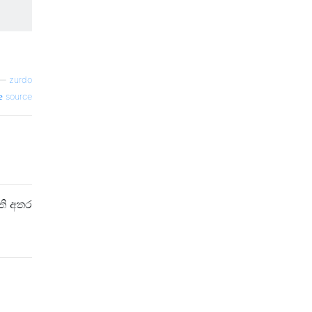
—
zurdo
source
ති අතර