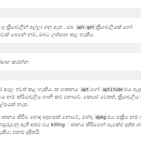
ක්‍රියාවලීන් අල්ලා ගනු ඇත . ඔබ
ක්‍රියාවලියක් හෝ
apt-get
ඇති බවක් පෙනේ නම්, ඔබට උත්සාහ කළ හැකිය
ත්සාහ කරන්න
අතර අගුල ඉවත් කළ හැකිය. ක ඝාතනය
හෝ
එය ඇසු
apt
aptitude
 නම් ක්රියාවලිය හානි කර නොවේ. කෙසේ වෙතත්, ක්‍රියාවලිය හ
ල්පයක් නැත.
ling ාතනය කිරීම හොඳ අදහසක් නොවේ, මන්ද
එය සක්‍රීය නම්
dpkg
ුරුවනු ඇති අතර එය killing ාතනය කිරීමෙන් පැකේජ දත්ත 
ය; එනම් දූෂිතයි.