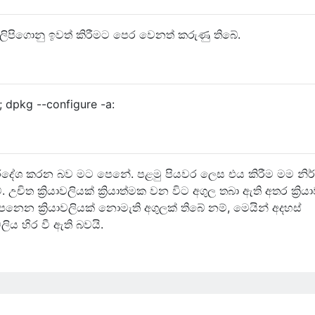
 ලිපිගොනු ඉවත් කිරීමට පෙර වෙනත් කරුණු තිබේ.
k; dpkg --configure -a:
 නිර්දේශ කරන බව මට පෙනේ. පළමු පියවර ලෙස එය කිරීම මම නිර
ිත ක්‍රියාවලියක් ක්‍රියාත්මක වන විට අගුල තබා ඇති අතර ක්‍රිය
ෙනෙන ක්‍රියාවලියක් නොමැති අගුලක් තිබේ නම්, මෙයින් අදහස්
ලිය හිර වී ඇති බවයි.