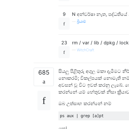
9
N අන්වර්ෂා නැත, පද්ධතියේ
—
බ්‍රියාම්
23
rm / var / lib / dpkg / loc
—
WitchCraft
සියලු පිළිතුරු අගුල මකා දැමීමට
685
නොකරමි; විකල්පයක් නොමැති නම්. උච
අවසන් වූ විට ඉවත් කරනු ලැබේ. ප
කරන්නේ යම් හේතුවක් නිසා ක්‍රියාව
ඔබ උත්සාහ කරන්නේ නම්
හෝ