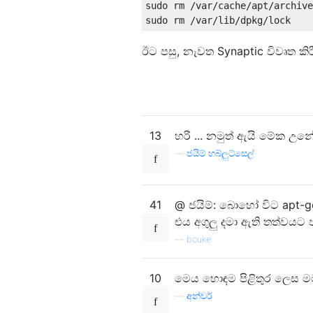
sudo rm /var/cache/apt/archive
ඊට පසු, නැවත Synaptic විවෘත ක
13
හරි ... නමුත් ඇයි මේක උන
—
ජයිම් හබ්ලුට්සෙල්
41
@ ජයිම්: බොහෝ විට apt-ge
එය අගුලු දමා ඇති තත්වයට 
—
bouke
10
මෙය හොඳම පිළිතුර ලෙස මම ප
—
අන්වර්