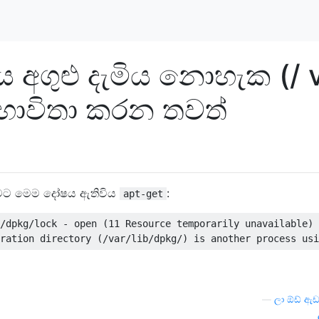
 අගුළු දැමිය නොහැක (/ 
ය භාවිතා කරන තවත්
ට මට මෙම දෝෂය ඇතිවිය
:
apt-get
/dpkg/lock - open (11 Resource temporarily unavailable)

—
ලා ඕඩ් ඇඩම්