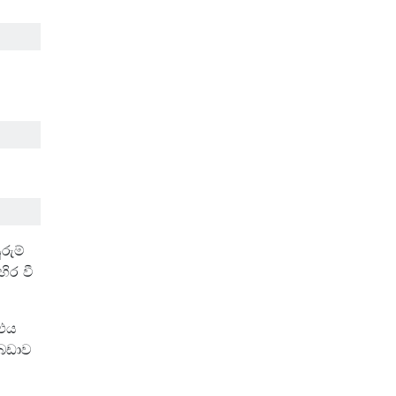
රුම්
ිර වී
 එය
ගබඩාව