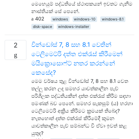
මෙහෙයුම් පද්ධතියේ ස්ථාපකයන් ඉවතට ගැනීම
නාස්තියක් සේ පෙනේ.
402
windows
windows-10
windows-8.1
disk-space
windows-installer
වින්ඩෝස් 7, 8 සහ 8.1 වෙතින්
2
ටෙලිමෙට්රි දත්ත එක්රැස් කිරීමෙන්
මයික්‍රොසොෆ්ට් නතර කරන්නේ
කෙසේද?
මෙම වර්ෂය තුළ වින්ඩෝස් 7, 8 සහ 8.1 වෙත
තල්ලු කරන ලද සමහර යාවත්කාලීන පැච්
පරිශීලක පද්ධතියකින් දත්ත එක්රැස් කිරීම සඳහා
පමණක් බව පෙනේ. සමහර සැකසුම් (ය) හරහා
ටෙලිමෙට්රි අක්‍රීය කිරීමට ක්‍රමයක් තිබේද?
නැතහොත් දත්ත එක්රැස් කිරීමේදී කුමන
යාවත්කාලීන පැච් සම්බන්ධ වී ඒවා ඉවත් කළ
යුතුද?