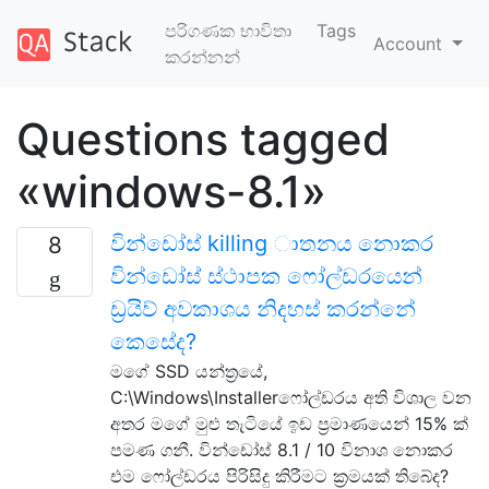
පරිගණක භාවිතා
Tags
Account
කරන්නන්
Questions tagged
«windows-8.1»
වින්ඩෝස් killing ාතනය නොකර
8
වින්ඩෝස් ස්ථාපක ෆෝල්ඩරයෙන්
ඩ්‍රයිව් අවකාශය නිදහස් කරන්නේ
කෙසේද?
මගේ SSD යන්ත්‍රයේ,
C:\Windows\Installerෆෝල්ඩරය අති විශාල වන
අතර මගේ මුළු තැටියේ ඉඩ ප්‍රමාණයෙන් 15% ක්
පමණ ගනී. වින්ඩෝස් 8.1 / 10 විනාශ නොකර
එම ෆෝල්ඩරය පිරිසිදු කිරීමට ක්‍රමයක් තිබේද?