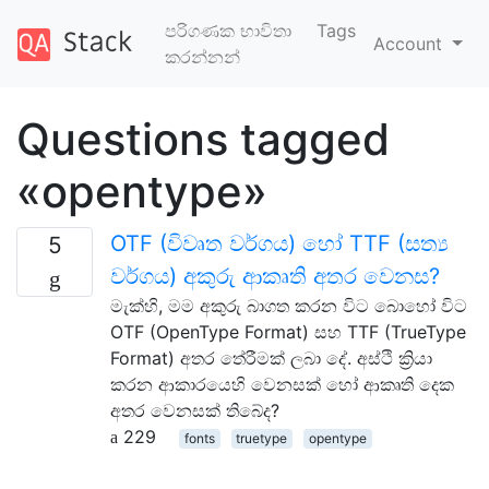
පරිගණක භාවිතා
Tags
Account
කරන්නන්
Questions tagged
«opentype»
OTF (විවෘත වර්ගය) හෝ TTF (සත්‍ය
5
වර්ගය) අකුරු ආකෘති අතර වෙනස?
මැක්හි, මම අකුරු බාගත කරන විට බොහෝ විට
OTF (OpenType Format) සහ TTF (TrueType
Format) අතර තේරීමක් ලබා දේ. අස්ථි ක්‍රියා
කරන ආකාරයෙහි වෙනසක් හෝ ආකෘති දෙක
අතර වෙනසක් තිබේද?
229
fonts
truetype
opentype