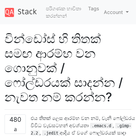
පරිගණක භාවිතා
Tags
Account
කරන්නන්
වින්ඩෝස් හි තිතක්
සමඟ ආරම්භ වන
ගොනුවක් /
ෆෝල්ඩරයක් සාදන්න /
නැවත නම් කරන්න?
එය තිතක් ලෙස ආරම්භ වන නම්, වැනි ෆෝල්ඩරය
480
විවිධ වැඩසටහන් අවශ්යතා
,
.emacs.d
.gimp-
,
ආදිය ඒ වගේ ෆොල්ඩරයක් සාදා
2.2
.jedit