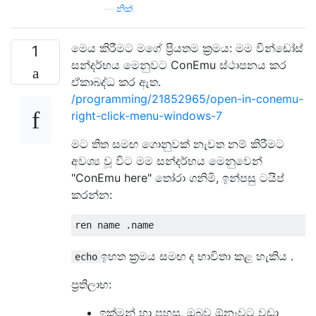
—
නික්
මෙය කිරීමට මගේ ප්‍රියතම ක්‍රමය: මම වින්ඩෝස්
1
සන්දර්භය මෙනුවට ConEmu ස්ථාපනය කර
ඒකාබද්ධ කර ඇත.
/programming/21852965/open-in-conemu-
right-click-menu-windows-7
මට තිත සමඟ ගොනුවක් නැවත නම් කිරීමට
අවශ්‍ය වූ විට මම සන්දර්භය මෙනුවෙන්
"ConEmu here" තෝරා ගනිමි, ඉන්පසු ටයිප්
කරන්න:
ඉහත ක්‍රමය සමඟ ද භාවිතා කළ හැකිය .
echo
ප්‍රතිලාභ:
ඉක්මන් හා පහසු, ඔබව ඕනෑවට වඩා