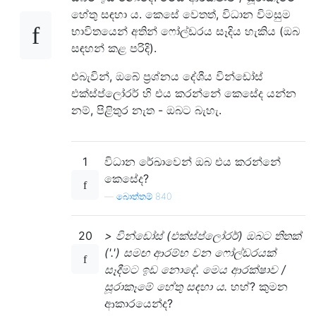
හේතු සඳහා ය. කෙසේ වෙතත්, විධාන විමසුම
භාවිතයෙන් අතින් ෆෝල්ඩරය සෑදිය හැකිය (ඔබ
සඳහන් කළ පරිදි).
එබැවින්, ඔබේ ප්‍රශ්නය දේශීය වින්ඩෝස්
එක්ස්ප්ලෝරර් හි එය කරන්නේ කෙසේද යන්න
නම්, පිළිතුර නැත - ඔබට බැහැ.
1
විධාන රේඛාවෙන් ඔබ එය කරන්නේ
කෙසේද?
—
බොත්තම් 840
20
> වින්ඩෝස් (එක්ස්ප්ලෝරර්) ඔබට තිතක්
('.') සමඟ ආරම්භ වන ෆෝල්ඩරයක්
සෑදීමට ඉඩ නොදේ. මෙය ආරක්ෂාව /
සූරාකෑමේ හේතු සඳහා ය.
හහ්? කුමන
ආකාරයෙන්ද?