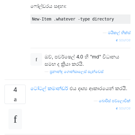
ෆෝල්ඩරය සඳහා:
—
මයිකල් හික්ස්
source
ඔව්, පවර්ෂෙල් 4.0 හි "md" විධානය
සමඟ ද ක්‍රියා කරයි.
—
ප්‍රනාන්දු ගොන්සාලෙස් සැන්චෙස්
ටෝටල් කමාන්ඩර්
එය දෘශ්‍ය ආකාරයෙන් කරයි.
4
—
බොරිස් පව්ලොවික්
source