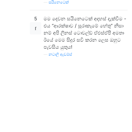
—
සයිනෙටෙක්
5
මම දෙවන සයිනෙටෙක් අදහස් දැක්වීම -
එය “ආරක්ෂාව / සූරාකෑමේ හේතු” නිසා
නම් අපි ලිනස් ටොවල්ඩ් ඒඑස්ඒපී අමතා
ඊයේ මෙම සිදුර සවි කරන ලෙස ඔහුට
පැවසිය යුතුය!
—
නටාලි ඇඩම්ස්