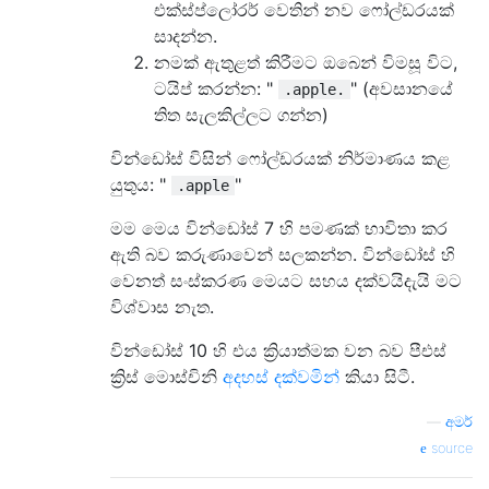
එක්ස්ප්ලෝරර් වෙතින් නව ෆෝල්ඩරයක්
සාදන්න.
නමක් ඇතුළත් කිරීමට ඔබෙන් විමසූ විට,
ටයිප් කරන්න: "
" (අවසානයේ
.apple.
තිත සැලකිල්ලට ගන්න)
වින්ඩෝස් විසින් ෆෝල්ඩරයක් නිර්මාණය කළ
යුතුය: "
"
.apple
මම මෙය වින්ඩෝස් 7 හි පමණක් භාවිතා කර
ඇති බව කරුණාවෙන් සලකන්න. වින්ඩෝස් හි
වෙනත් සංස්කරණ මෙයට සහය දක්වයිදැයි මට
විශ්වාස නැත.
වින්ඩෝස් 10 හි එය ක්‍රියාත්මක වන බව පීඑස්
ක්‍රිස් මොස්චිනි
අදහස් දක්වමින්
කියා සිටී.
—
අමර්
source