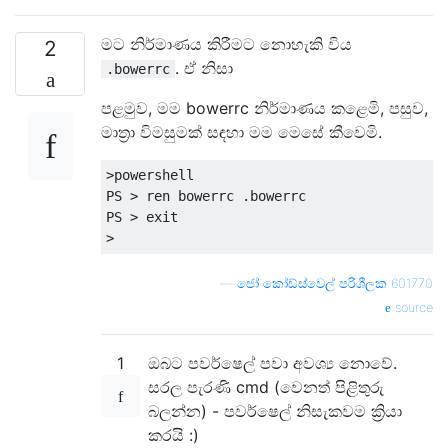
මට නිර්මාණය කිරීමට නොහැකි විය
2
. ඒ නිසා
.bowerrc
පළමුව, මම bowerrc නිර්මාණය කළෙමි, පසුව,
මාත්‍රා විමසුමක් සඳහා මම මෙසේ කීවෙමි.
>powershell

PS > ren bowerrc .bowerrc

PS > exit

—
ජෝ කෝඩ්ස්වෙල් පරිශීලක 601770
source
1
ඔබට පවර්ෂෙල් පවා අවශ්‍ය නොවේ.
සරල පැරණි cmd (වෙනත් පිළිතුරු
බලන්න) - පවර්ෂෙල් නිසැකවම ක්‍රියා
කරයි :)