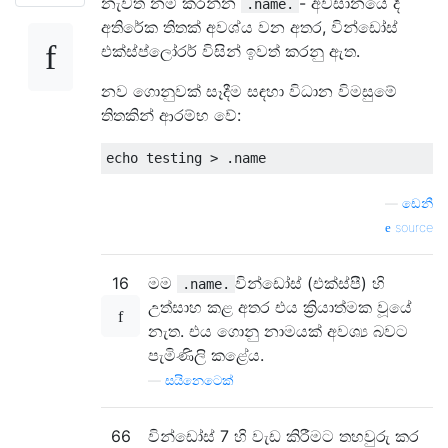
නැවත නම් කරන්න
- අවසානයේ දී
.name.
අතිරේක තිතක් අවශ්ය වන අතර, වින්ඩෝස්
එක්ස්ප්ලෝරර් විසින් ඉවත් කරනු ඇත.
නව ගොනුවක් සෑදීම සඳහා විධාන විමසුමේ
තිතකින් ආරම්භ වේ:
—
ඩෙනී
source
16
මම
වින්ඩෝස් (එක්ස්පී) හි
.name.
උත්සාහ කළ අතර එය ක්‍රියාත්මක වූයේ
නැත. එය ගොනු නාමයක් අවශ්‍ය බවට
පැමිණිලි කළේය.
—
සයිනෙටෙක්
66
වින්ඩෝස් 7 හි වැඩ කිරීමට තහවුරු කර