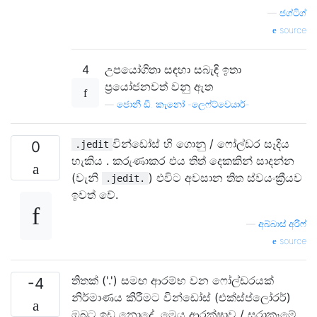
—
ජග්ටිග්
source
4
උපයෝගිතා සඳහා සබැඳි ඉතා
ප්‍රයෝජනවත් වනු ඇත
—
ජොනී ඩී. කැනෝ -ලෙෆ්ට්වෙයාර්-
වින්ඩෝස් හි ගොනු / ෆෝල්ඩර සෑදිය
0
.jedit
හැකිය . කරුණාකර එය තිත් දෙකකින් සාදන්න
(වැනි
) එවිට අවසාන තිත ස්වයංක්‍රීයව
.jedit.
ඉවත් වේ.
—
අබ්බාස් අරිෆ්
source
තිතක් ('.') සමඟ ආරම්භ වන ෆෝල්ඩරයක්
-4
නිර්මාණය කිරීමට වින්ඩෝස් (එක්ස්ප්ලෝරර්)
ඔබට ඉඩ නොදේ. මෙය ආරක්ෂාව / සූරාකෑමේ