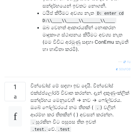
සන්දර්භයෙන් ඉවතට නොගනී.
ටයිප් කිරීමට අවශ්‍ය නැත
D: enter cd
D:\\____\\_____\\_______\\____
ඔබ වෙනත් ආකාරයකින් නොකරන
මෘදුකාංග ස්ථාපනය කිරීමට අවශ්‍ය නැත
(මම විවිධ අරමුණු සඳහා ConEmu කැමති
හා භාවිතා කරමි).
—
ග ru
source
වින්ඩෝස් මේ සඳහා ඉඩ දෙයි. වින්ඩෝස්
1
එක්ස්ප්ලෝරර් විවෘත කරන්න. දැන් දකුණු-ක්ලික්
සන්දර්භය මෙනුවෙහි -> නව -> ෆෝල්ඩරය.
ඔබේ ෆෝල්ඩරයේ නම තිතක් (
) වලින්
.
ආරම්භ කර තිතකින් ( ) අවසන් කරන්න.
සුරකින විට පසුපස තිත ඉවත්
.
වේ.
.test.
.test