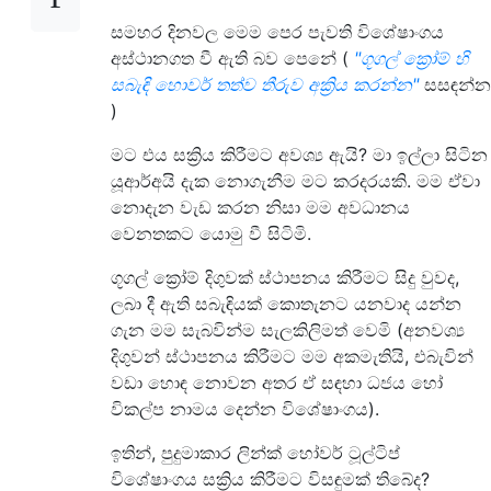
සමහර දිනවල මෙම පෙර පැවති විශේෂාංගය
අස්ථානගත වී ඇති බව පෙනේ (
"ගූගල් ක්‍රෝම් හි
සබැඳි හොවර් තත්ව තීරුව අක්‍රිය කරන්න"
සසඳන්න
)
මට එය සක්‍රිය කිරීමට අවශ්‍ය ඇයි? මා ඉල්ලා සිටින
යූආර්අයි දැක නොගැනීම මට කරදරයකි. මම ඒවා
නොදැන වැඩ කරන නිසා මම අවධානය
වෙනතකට යොමු වී සිටිමි.
ගූගල් ක්‍රෝම් දිගුවක් ස්ථාපනය කිරීමට සිදු වුවද,
ලබා දී ඇති සබැඳියක් කොතැනට යනවාද යන්න
ගැන මම සැබවින්ම සැලකිලිමත් වෙමි (අනවශ්‍ය
දිගුවන් ස්ථාපනය කිරීමට මම අකමැතියි, එබැවින්
වඩා හොඳ නොවන අතර ඒ සඳහා ධජය හෝ
විකල්ප නාමය දෙන්න විශේෂාංගය).
ඉතින්, පුදුමාකාර ලින්ක් හෝවර් ටූල්ටිප්
විශේෂාංගය සක්‍රිය කිරීමට විසඳුමක් තිබේද?