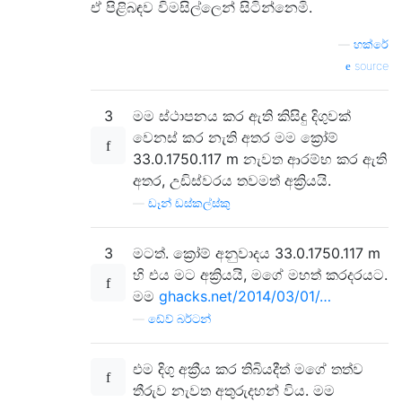
ඒ පිළිබඳව විමසිල්ලෙන් සිටින්නෙමි.
—
හක්රේ
source
3
මම ස්ථාපනය කර ඇති කිසිදු දිගුවක්
වෙනස් කර නැති අතර මම ක්‍රෝම්
33.0.1750.117 m නැවත ආරම්භ කර ඇති
අතර, උඩිස්වරය තවමත් අක්‍රියයි.
—
ඩෑන් ඩස්කල්ස්කු
3
මටත්. ක්‍රෝම් අනුවාදය 33.0.1750.117 m
හි එය මට අක්‍රියයි, මගේ මහත් කරදරයට.
මම
ghacks.net/2014/03/01/…
—
ඩේව් බර්ටන්
එම දිගු අක්‍රීය කර තිබියදීත් මගේ තත්ව
තීරුව නැවත අතුරුදහන් විය. මම