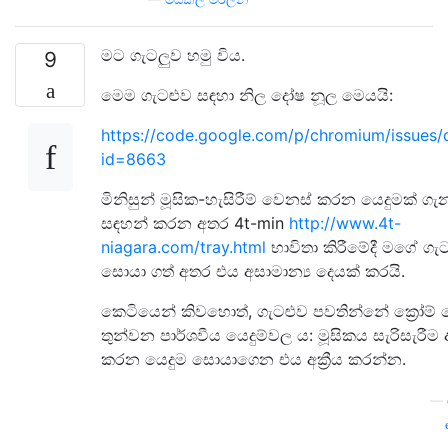
මට ගැටලුව හමු විය.
9
මෙම ගැටළුව සඳහා නිල දෝෂ නූල මෙයයි:
https://code.google.com/p/chromium/issues/d
id=8663
මිනිසුන් මූසික-හැසිරීම් වෙනස් කරන යෙදුමක් ගැ
සඳහන් කරන අතර 4t-min
http://www.4t-
niagara.com/tray.html
භාවිතා කිරීමේදී මගේ ගැ
සොයා ගත් අතර එය අසාමාන්‍ය දෙයක් කරයි.
කෙටියෙන් කිවහොත්, ගැටළුව පවතින්නේ ක්‍රෝම
තුන්වන පාර්ශවීය යෙදුම්වල ය: මූසිකය සැරිසැරීම
කරන යෙදුම සොයාගෙන එය අක්‍රීය කරන්න.
—