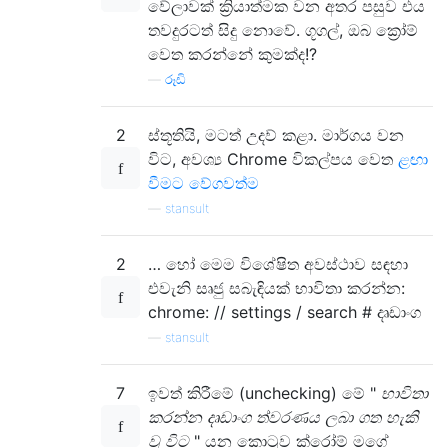
වේලාවක් ක්‍රියාත්මක වන අතර පසුව එය
තවදුරටත් සිදු නොවේ. ගූගල්, ඔබ ක්‍රෝම්
වෙත කරන්නේ කුමක්ද!?
—
රූඩි
2
ස්තූතියි, මටත් උදව් කළා. මාර්ගය වන
විට, අවශ්‍ය Chrome විකල්පය වෙත
ළඟා
වීමට වේගවත්ම
—
stansult
2
… හෝ මෙම විශේෂිත අවස්ථාව සඳහා
එවැනි සෘජු සබැඳියක් භාවිතා කරන්න:
chrome: // settings / search # දෘඩාංග
—
stansult
7
ඉවත් කිරීමේ (unchecking) මේ "
භාවිතා
කරන්න දෘඩාංග ත්වරණය ලබා ගත හැකි
වූ විට
" යන කොටුව ක්රෝම් මගේ