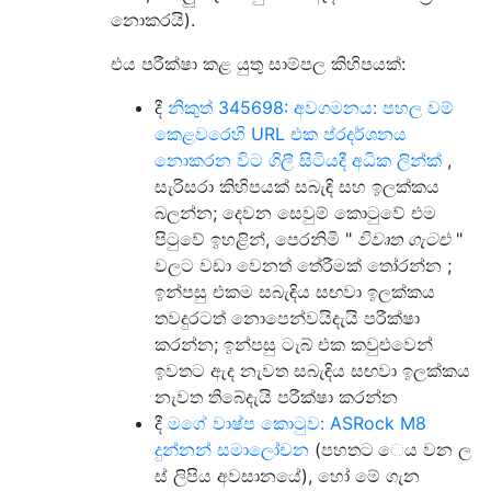
නොකරයි).
එය පරීක්ෂා කළ යුතු සාම්පල කිහිපයක්:
දී
නිකුත් 345698: අවගමනය: පහල වම්
කෙළවරෙහි URL එක ප්රදර්ශනය
නොකරන විට ගිලී සිටියදී අධික ලින්ක්
,
සැරිසරා කිහිපයක් සබැඳි සහ ඉලක්කය
බලන්න; දෙවන සෙවුම් කොටුවේ එම
පිටුවේ ඉහළින්, පෙරනිමි "
විවෘත ගැටළු
"
වලට වඩා වෙනත් තේරීමක් තෝරන්න ;
ඉන්පසු එකම සබැඳිය සඟවා ඉලක්කය
තවදුරටත් නොපෙන්වයිදැයි පරීක්ෂා
කරන්න; ඉන්පසු ටැබ් එක කවුළුවෙන්
ඉවතට ඇද නැවත සබැඳිය සඟවා ඉලක්කය
නැවත තිබේදැයි පරීක්ෂා කරන්න
දී
මගේ වාෂ්ප කොටුව: ASRock M8
දුන්නන් සමාලෝචන
(පහතට ෙය වන ල
ස් ලිපිය අවසානයේ), හෝ මේ ගැන