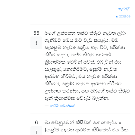
—
හැරල්ඩ්
source
55
මගේ උත්පතන තත්ව තීරුව නැවත ලබා
ගැනීමට මෙය මට වැඩ කළේය. මම
සැකසුම නැවත සක්‍රිය කළ විට, පරීක්ෂා
කිරීම සඳහා, තත්ව තීරුව තවමත්
ක්‍රියාත්මක වෙමින් පවතී. එබැවින් එය
සලකුණු නොකිරීමට, ක්‍රෝම් නැවත
ආරම්භ කිරීමට, එය නැවත පරීක්ෂා
කිරීමට, ක්‍රෝම් නැවත ආරම්භ කිරීමට
උත්සාහ කරන්න, සහ ඔබගේ තත්ව තීරුව
දැන් ක්‍රියාත්මක වේදැයි බලන්න.
—
කර්ට් හචින්සන්
6
මා වෙනුවෙන් කිසිවක් නොකළේය =
(ක්‍රෝම් නැවත ආරම්භ කිරීමෙන් එය ටික