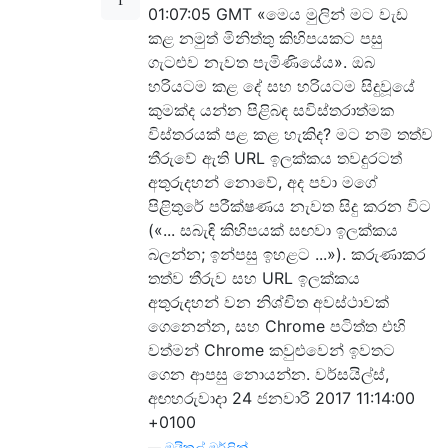
01:07:05 GMT «මෙය මුලින් මට වැඩ
කළ නමුත් මිනිත්තු කිහිපයකට පසු
ගැටළුව නැවත පැමිණියේය». ඔබ
හරියටම කළ දේ සහ හරියටම සිදුවූයේ
කුමක්ද යන්න පිළිබඳ සවිස්තරාත්මක
විස්තරයක් පළ කළ හැකිද? මට නම් තත්ව
තීරුවේ ඇති URL ඉලක්කය තවදුරටත්
අතුරුදහන් නොවේ, අද පවා මගේ
පිළිතුරේ පරීක්ෂණය නැවත සිදු කරන විට
(«... සබැඳි කිහිපයක් සඟවා ඉලක්කය
බලන්න; ඉන්පසු ඉහළට ...»). කරුණාකර
තත්ව තීරුව සහ URL ඉලක්කය
අතුරුදහන් වන නිශ්චිත අවස්ථාවක්
ගෙනෙන්න, සහ Chrome පටිත්ත එහි
වත්මන් Chrome කවුළුවෙන් ඉවතට
ගෙන ආපසු නොයන්න. වර්සයිල්ස්,
අඟහරුවාදා 24 ජනවාරි 2017 11:14:00
+0100
—
මයිකල් මර්ලින්