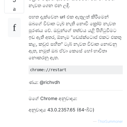
නැවත ගෙන එන ලදි.
පහත දැක්වෙන url එක ඇතුලත් කිරීමෙන්
ඔබගේ විවෘත ටැබ් නැති නොවී ක්‍රෝම් නැවත
පූරණය වේ. ඔවුන්ගේ තත්වය යළි පිහිටුවීමට
ඉඩ ඇති අතර, ඕනෑම "ඩෙස්ක්ටොප් එකට එකතු
කළ, කවුළු සහිත" ටැබ් නැවත විවෘත නොවනු
ඇත, නමුත් ඔබ ඒවා කෙසේ හෝ භාවිතා
නොකරනු ඇත.
ණය: @richvdh
මගේ Chrome අනුවාදය:
අනුවාදය 43.0.2357.65 (64-බිට්)
—
ThorSummoner