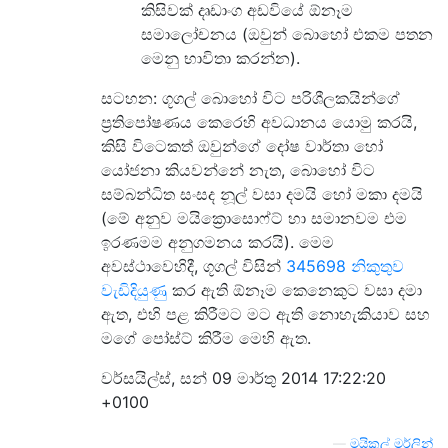
කිසිවක් දෘඩාංග අඩවියේ ඕනෑම
සමාලෝචනය (ඔවුන් බොහෝ එකම පතන
මෙනු භාවිතා කරන්න).
සටහන: ගූගල් බොහෝ විට පරිශීලකයින්ගේ
ප්‍රතිපෝෂණය කෙරෙහි අවධානය යොමු කරයි,
කිසි විටෙකත් ඔවුන්ගේ දෝෂ වාර්තා හෝ
යෝජනා කියවන්නේ නැත, බොහෝ විට
සම්බන්ධිත සංසද නූල් වසා දමයි හෝ මකා දමයි
(මේ අනුව මයික්‍රොසොෆ්ට් හා සමානවම එම
ඉරණමම අනුගමනය කරයි). මෙම
අවස්ථාවෙහිදී, ගූගල් විසින්
345698 නිකුතුව
වැඩිදියුණු
කර ඇති ඕනෑම කෙනෙකුට වසා දමා
ඇත, එහි පළ කිරීමට මට ඇති නොහැකියාව සහ
මගේ පෝස්ට් කිරීම මෙහි ඇත.
වර්සයිල්ස්, සන් 09 මාර්තු 2014 17:22:20
+0100
—
මයිකල් මර්ලින්