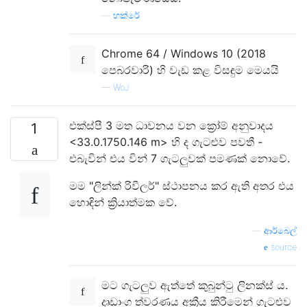
—
හක්රේ
Chrome 64 / Windows 10 (2018
පෙබරවාරි) හි වැඩ කළ විසඳුම මෙයයි
—
WoJ
එක්ස්පී 3 මත ධාවනය වන ක්‍රෝම් අනුවාදය
1
<33.0.1750.146 m> හි ද ගැටළුව පවතී -
එබැවින් එය වින් 7 ගැටලුවක් පමණක් නොවේ.
මම "ලින්ක් රිවීලර්" ස්ථාපනය කර ඇති අතර එය
හොඳින් ක්‍රියාත්මක වේ.
—
ආර්බෙල්
source
මට ගැටලුව ඇත්තේ කුබුන්ටු ලිනක්ස් ය.
දෘඩාංග ත්වරණය අක්‍රීය කිරීමෙන් ගැටළුව