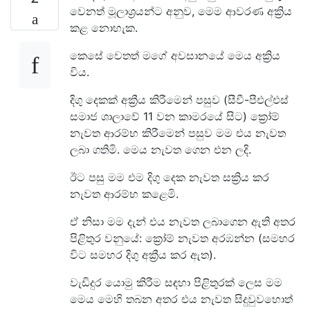
වෙනත් මූලාශ්‍රයන්ට අනුව, මෙම ආවරණ අක්‍රිය
කළ නොහැක.
කෙසේ වෙතත් මගේ අවසානයේ මෙය අක්‍රිය
විය.
දිගු දෙකක් අක්‍රීය කිරීමෙන් පසුව (සීවී-පීඑල්එස්
සමාජ ශාලාවේ 11 වන කාමරයේ සිට) ක්‍රෝම්
නැවත ආරම්භ කිරීමෙන් පසුව මම එය නැවත
ලබා ගතිමි. මෙය නැවත ගෙන එන ලදි.
ඊට පසු මම එම දිගු දෙක නැවත සක්‍රිය කර
නැවත ආරම්භ කළෙමි.
ඒ නිසා මම දැන් එය නැවත ලබාගෙන ඇති අතර
පිළිතුර වනුයේ: ක්‍රෝම් නැවත අරඹන්න (සමහර
විට සමහර දිගු අක්‍රීය කර ඇත).
වැඩිදුර යොමු කිරීම සඳහා පිළිතුරක් ලෙස මම
මෙය මෙහි තබන අතර එය නැවත සිදුවුවහොත්