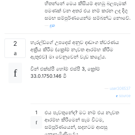
හිතන්නේ මෙය කිසියම් අහඹු බලපෑමක්
පමණක් වන අතර එය නම් කරන ලද දිගු
සමඟ සම්පුර්ණයෙන්ම සම්බන්ධ නොවේ.
—
දුක
හැරල්ඩ්ගේ උපදෙස් අනුව දෘඩාංග ත්වරණය
2
අක්‍රීය කිරීම (ක්‍රෝම් නැවත ආරම්භ කිරීම
ඇතුළුව) මා වෙනුවෙන් වැඩ කළේය.
වින් එක්ස්පී හෝම් එස්පී 3, ක්‍රෝම්
33.0.1750.146 මී
—
user306537
source
1
එය පැවතුනේද? මට නම් එය නැවත
ආරම්භ කිරීමෙන් සෑම විටම,
සම්පූර්ණයෙන්, සදහටම ආපසු
නොපැමිණියේය.