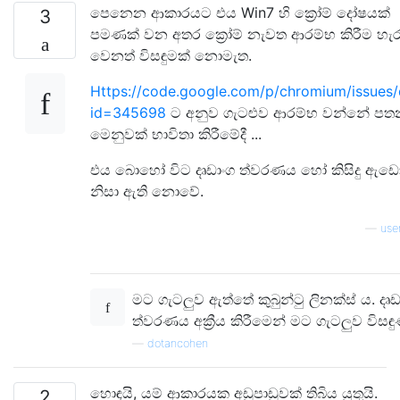
පෙනෙන ආකාරයට එය Win7 හි ක්‍රෝම් දෝෂයක්
3
පමණක් වන අතර ක්‍රෝම් නැවත ආරම්භ කිරීම හැ
වෙනත් විසඳුමක් නොමැත.
Https://code.google.com/p/chromium/issues/d
id=345698
ට අනුව ගැටළුව ආරම්භ වන්නේ පත
මෙනුවක් භාවිතා කිරීමේදී ...
එය බොහෝ විට දෘඩාංග ත්වරණය හෝ කිසිදු ඇ
නිසා ඇති නොවේ.
—
use
මට ගැටලුව ඇත්තේ කුබුන්ටු ලිනක්ස් ය. දෘඩ
ත්වරණය අක්‍රීය කිරීමෙන් මට ගැටලුව විසඳු
—
dotancohen
හොඳයි, යම් ආකාරයක අඩුපාඩුවක් තිබිය යුතුයි.
2