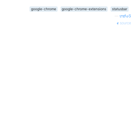
google-chrome
google-chrome-extensions
statusbar
—
හක්රේ
source