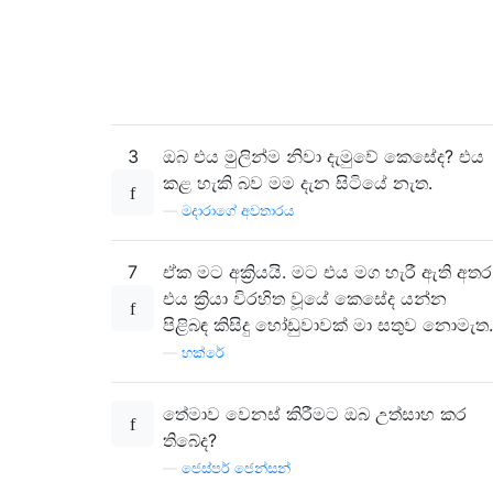
3
ඔබ එය මුලින්ම නිවා දැමුවේ කෙසේද? එය
කළ හැකි බව මම දැන සිටියේ නැත.
—
මදාරාගේ අවතාරය
7
ඒක මට අක්‍රියයි. මට එය මග හැරී ඇති අතර
එය ක්‍රියා විරහිත වූයේ කෙසේද යන්න
පිළිබඳ කිසිදු හෝඩුවාවක් මා සතුව නොමැත.
—
හක්රේ
තේමාව වෙනස් කිරීමට ඔබ උත්සාහ කර
තිබේද?
—
ජෙස්පර් ජෙන්සන්