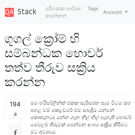
පරිගණක භාවිතා
Tags
Account
කරන්නන්
ගූගල් ක්‍රෝම් හි
සම්බන්ධක හොවර්
තත්ව තීරුව සක්‍රිය
කරන්න
මම හයිපර්ලින්ක් එකක සැරිසරන සෑම විටම සහ
194
පහළ වම් කෙළවරේ එම සබැඳිය යන්නේ
කොතැනටද යන්න ගැන නිල් නිල් පැහැති හොවර්
මෙවලම් තීරුවක් පෙන්වන අංගය සක්‍රිය කිරීමට
මට අවශ්‍යය.