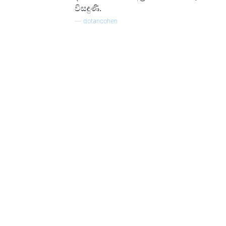
විසඳුණි.
—
dotancohen