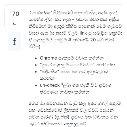
රවෙරන්ගේ පිළිතුරෙහි සඳහන් නිල දෝෂ නූල්
170
යාවත්කාලීන කර ඇත - දෘඩාංග ත්වරණය අක්‍රීය
කිරීමෙන් මා ඇතුළු කිහිප දෙනෙක් මෙම ගැටළුව
විසඳා ඇත (සැකසුම් වලට link ජු සබැඳිය: ක්‍රෝම්:
// සැකසුම් / සෙවුම් # දෘඩාංග% 20 වේගවත්
කිරීම):
Chrome සැකසුම් විවෘත කරන්න
"උසස් සැකසුම් පෙන්වන්න" තෝරන්න
"පද්ධතිය" වෙත පහළට අනුචලනය
කරන්න
un-check "ලබා ගත හැකි විට දෘඩාංග
ත්වරණය භාවිතා කරන්න"
මෙය මා වෙනුවෙන් වැඩ කළ අතර ගූගල් ක්‍රෝම්
සහ ඩෙස්ක්ටොප් ලිනක්ස් වල විවිධ රසයන්
සමඟ පැරණි (ග්‍රැෆික්) දෘඩාංග මත ධාවනය වන
ගැටළු කිහිපයකට අනුකූල වේ.