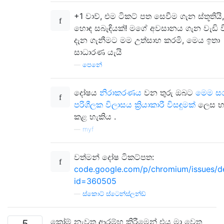
+1 වාව්, එම ටිකට් පත සෙවීම ගැන ස්තූතියි
හොඳ සබැඳියක්! මගේ අවසානය ගැන වැඩි ව
දැන ගැනීමට මම උත්සාහ කරමි, මෙය ඉතා
සාධාරණ යැයි
—
පෙනේ
දෝෂය
නිරාකරණය
වන තුරු ඔබට
මෙම ස
පරිශීලක විලාසය ක්‍රියාකාරී විසඳුමක්
ලෙස භා
කළ හැකිය .
—
myf
වත්මන් දෝෂ ටිකට්පත:
code.google.com/p/chromium/issues/de
id=360505
—
ස්කොට් ස්ටෙන්ස්ලන්ඩ්
ක්‍රෝම් නැවත ආරම්භ කිරීමෙන් එය මා වෙත
5