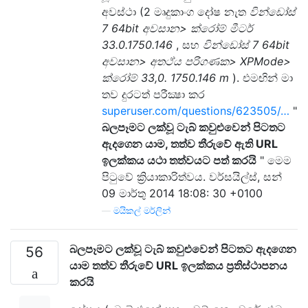
අවස්ථා (2 මෘදුකාංග දෝෂ නැත
වින්ඩෝස්
7 64bit අවසාන> ක්රෝම් මීටර්
33.0.1750.146
, සහ
වින්ඩෝස් 7 64bit
අවසාන> අතථ්ය පරිගණක> XPMode>
ක්රෝම් 33,0. 1750.146 m
). එමඟින් මා
තව දුරටත් පරීක්‍ෂා කර
superuser.com/questions/623505/…
"
බලපෑමට ලක්වූ ටැබ් කවුළුවෙන් පිටතට
ඇදගෙන යාම, තත්ව තීරුවේ ඇති URL
ඉලක්කය යථා තත්වයට පත් කරයි
" මෙම
පිටුවේ ක්‍රියාකාරිත්වය. වර්සයිල්ස්, සන්
09 මාර්තු 2014 18:08: 30 +0100
—
මයිකල් මර්ලින්
බලපෑමට ලක්වූ ටැබ් කවුළුවෙන් පිටතට ඇදගෙන
56
යාම තත්ව තීරුවේ URL ඉලක්කය ප්‍රතිස්ථාපනය
කරයි