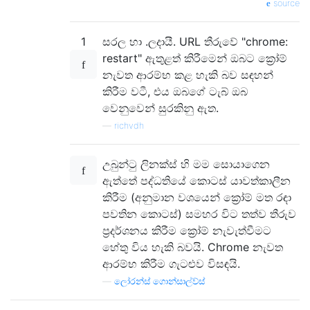
source
1
සරල හා .ලදායී. URL තීරුවේ "chrome:
restart" ඇතුළත් කිරීමෙන් ඔබට ක්‍රෝම්
නැවත ආරම්භ කළ හැකි බව සඳහන්
කිරීම වටී, එය ඔබගේ ටැබ් ඔබ
වෙනුවෙන් සුරකිනු ඇත.
—
richvdh
උබුන්ටු ලිනක්ස් හි මම සොයාගෙන
ඇත්තේ පද්ධතියේ කොටස් යාවත්කාලීන
කිරීම (අනුමාන වශයෙන් ක්‍රෝම් මත රඳා
පවතින කොටස්) සමහර විට තත්ව තීරුව
ප්‍රදර්ශනය කිරීම ක්‍රෝම් නැවැත්වීමට
හේතු විය හැකි බවයි. Chrome නැවත
ආරම්භ කිරීම ගැටළුව විසඳයි.
—
ලෝරන්ස් ගොන්සාල්ව්ස්