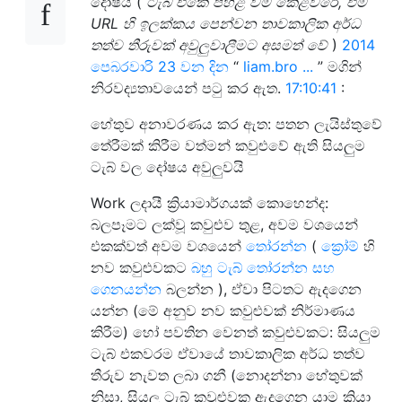
දෝෂය (
ටැබ් එකේ පහළ වම් කෙළවරේ, එම
URL හි ඉලක්කය පෙන්වන තාවකාලික අර්ධ
තත්ව තීරුවක් අවුලුවාලීමට අසමත් වේ
)
2014
පෙබරවාරි 23 වන දින
“
liam.bro ...
” මගින්
නිරවද්‍යතාවයෙන් පටු කර ඇත.
17:10:41
:
හේතුව අනාවරණය කර ඇත: පතන ලැයිස්තුවේ
තේරීමක් කිරීම වත්මන් කවුළුවේ ඇති සියලුම
ටැබ් වල දෝෂය අවුලුවයි
Work ලදායී ක්‍රියාමාර්ගයක් කොහෙන්ද:
බලපෑමට ලක්වූ කවුළුව තුළ, අවම වශයෙන්
එකක්වත් අවම වශයෙන්
තෝරන්න
(
ක්‍රෝම්
හි
නව කවුළුවකට
බහු ටැබ් තෝරන්න සහ
ගෙනයන්න
බලන්න ), ඒවා පිටතට ඇදගෙන
යන්න (මේ අනුව නව කවුළුවක් නිර්මාණය
කිරීම) හෝ පවතින වෙනත් කවුළුවකට: සියලුම
ටැබ් එකවරම ඒවායේ තාවකාලික අර්ධ තත්ව
තීරුව නැවත ලබා ගනී (නොදන්නා හේතුවක්
නිසා, සියලු ටැබ් කවුළුවක ඇදගෙන යාම ක්‍රියා