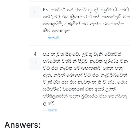
Es ජෙස්පර් ජෙන්සන්: ගූගල් ක්‍රෝම් හි මෙහි
තේරුම / එය ක්‍රියා කරන්නේ කෙසේදැයි මම
නොදනිමි, එබැවින් මට ඇත්ත වශයෙන්ම
කිව නොහැක.
—
හක්රේ
4
එය නැවත සිදු වේ. උමතු වැනි වේගවත්
එබීමෙන් වත්මන් පිටුව නැවත පූරණය වන
විට එය නැවත මොහොතකට ගෙන එනු
ඇත, නමුත් බොහෝ විට එය නැවුම්බවෙන්
මැකී ගිය පසු එය නැවත නැති වී යයි. මෙය
සම්පුර්ණ ව්‍යසනයක් වන අතර උගත්
පරිශීලකයින් සඳහා බ්‍රව්සරය මඟ පෙන්වනු
ලැබේ.
—
hakre
Answers: