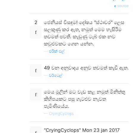
source
2
ජෙනියස් විසඳුම! දෝෂය "ස්ථාවර" ලෙස
සලකුණු කර ඇත, නමුත් මෙම හැසිරීම
තවමත් පවතී. කැඩුණු ටැබ් එක නව
කවුළුවකට ගෙන යන්න.
—
එරික් එල්.
49 වන අනුවාදය අනුව තවමත් කැඩී ඇත.
—
වර්ටෙල්
මෙය මුලින් මට වැඩ කළ නමුත් මිනිත්තු
කිහිපයකට පසු ගැටළුව නැවත
පැමිණියේය.
—
CryingCyclops
"CryingCyclops" Mon 23 jan 2017