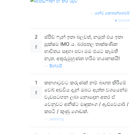
—
නේට් කොපන්හෙවර්
source
2
ස්පීඩ් ෆෑන් ඉතා බලවත්, නමුත් එය ඉතා
සූක්ෂම IMO ය. බරපතල තාක්ෂණික
භාවිතය සඳහා පවා මම එයට කැමති
නැත. අතුරුමුහුණත හරිම භයානකයි!
—
ෂින්රායි
1
කනගාටුවට කරුණක් නම් බාගත කිරීමේ
වෙබ් අඩවිය දැන් ඔබට ඇත්ත වශයෙන්ම
වැඩසටහන ලබා නොදෙන අතර ඒ
වෙනුවට අනිෂ්ට මෘදුකාංග / ඇඩ්වෙයාර් /
කපටි / කුණු ගොඩක්.
—
jwenting