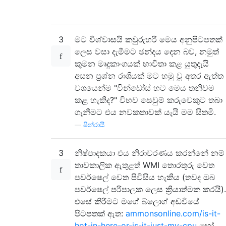
3
මට විශ්වාසයි කවුරුහරි මෙය අනුපිටපතක්
ලෙස වසා දැමීමට ඡන්දය දෙන බව, නමුත්
කුමන මෘදුකාංගයක් භාවිතා කළ යුතුදැයි
අසන ප්‍රශ්න රාශියක් මට හමු වූ අතර ඇත්ත
වශයෙන්ම "වින්ඩෝස් හට මෙය තනිවම
කළ හැකිද?" විභව සෙවුම් කරුවෙකුට තබා
ගැනීමට එය නවකතාවක් යැයි මම සිතමි.
—
ෂින්රායි
3
නිෂ්පාදකයා එය නිරාවරණය කරන්නේ නම්
තාවකාලික ඇතුළත් WMI තොරතුරු වෙත
පවර්ෂෙල් වෙත පිවිසිය හැකිය (තවද ඔබ
පවර්ෂෙල් පරිපාලක ලෙස ක්‍රියාත්මක කරයි).
එසේ කිරීමට මගේ බ්ලොග් අඩවියේ
පිටපතක් ඇත:
ammonsonline.com/is-it-
hot-in-here-or-is-it-just-my-cpu
හෝ