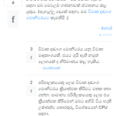
සඳහා ඔබ මෙවලම් ගණනාවක් ස්ථාපනය කළ
යුතුය. (සැහැල්ලු දෙයක් සඳහා, මම
විවෘත දෘඩාංග
මොනිටරයට
කැමතියි .)
—
ෂින්රායි
source
3
විවෘත දෘඩාංග මොනිටරය යනු විවෘත
මෘදුකාංගයකි. එයට ගුයි ඇති නමුත්
ලොගයක් ද නිර්මාණය කළ හැකිය.
—
ජරෙක්සෙක්
2
පරිපාලකයෙකු ලෙස විවෘත දෘඩාංග
මොනිටරය ක්‍රියාත්මක කිරීමට මතක තබා
ගන්න. සාමාන්‍ය පරිශීලකයෙකු ලෙස එය
ක්‍රියාත්මක කිරීමෙන් ඔබට අහිමි විය හැකි
උෂ්ණත්ව තොරතුරු, විශේෂයෙන් CPU
සඳහා.