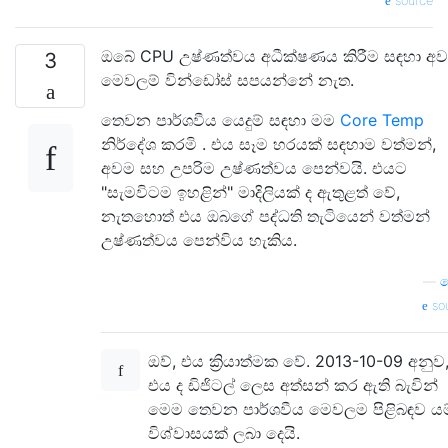
source
ඔබේ CPU උෂ්ණත්වය අධීක්ෂණය කිරීම සඳහා අවශ
3
මෙවලම් වින්ඩෝස් සපයන්නේ නැත.
තෙවන පාර්ශවීය යෙදුම් සඳහා මම
Core Temp
නිර්දේශ කරමි . එය සෑම හරයක් සඳහාම වත්මන්,
අවම සහ උපරිම උෂ්ණත්වය පෙන්වයි. එයට
"සැමවිටම ඉහළින්" මාදිලියක් ද ඇතුළත් වේ,
නැතහොත් එය ඔබගේ පද්ධති තැටියෙන් වත්මන්
උෂ්ණත්වය පෙන්විය හැකිය.
—
ය
so
ඔව්, එය ක්‍රියාත්මක වේ. 2013-10-09 අනුව
එය ද ඩිජිටල් ලෙස අත්සන් කර ඇති බැවින්
මෙම තෙවන පාර්ශවීය මෙවලම පිළිබඳව යම
විශ්වාසයක් ලබා දෙයි.