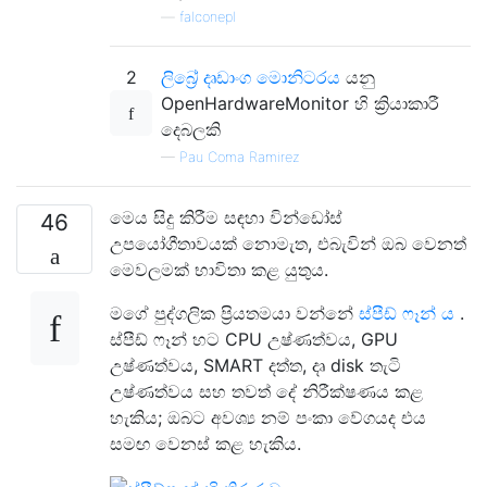
—
falconepl
2
ලිබ්‍රේ දෘඩාංග මොනිටරය
යනු
OpenHardwareMonitor හි ක්‍රියාකාරී
දෙබලකි
—
Pau Coma Ramirez
මෙය සිදු කිරීම සඳහා වින්ඩෝස්
46
උපයෝගීතාවයක් නොමැත, එබැවින් ඔබ වෙනත්
මෙවලමක් භාවිතා කළ යුතුය.
මගේ පුද්ගලික ප්‍රියතමයා වන්නේ
ස්පීඩ් ෆෑන් ය
.
ස්පීඩ් ෆෑන් හට CPU උෂ්ණත්වය, GPU
උෂ්ණත්වය, SMART දත්ත, දෘ disk තැටි
උෂ්ණත්වය සහ තවත් දේ නිරීක්ෂණය කළ
හැකිය; ඔබට අවශ්‍ය නම් පංකා වේගයද එය
සමඟ වෙනස් කළ හැකිය.