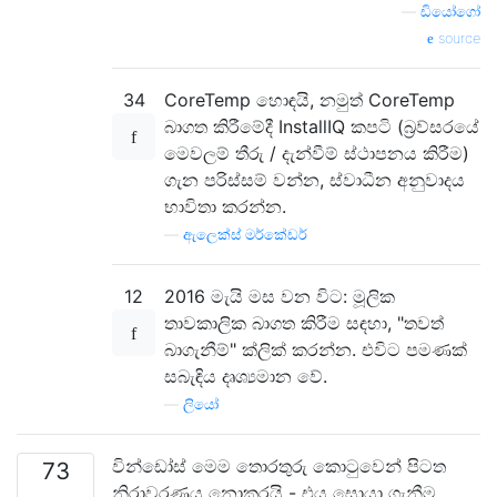
—
ඩියෝගෝ
source
34
CoreTemp හොඳයි, නමුත් CoreTemp
බාගත කිරීමේදී InstallIQ කපටි (බ්‍රව්සරයේ
මෙවලම් තීරු / දැන්වීම් ස්ථාපනය කිරීම)
ගැන පරිස්සම් වන්න, ස්වාධීන අනුවාදය
භාවිතා කරන්න.
—
ඇලෙක්ස් මර්කේඩර්
12
2016 මැයි මස වන විට: මූලික
තාවකාලික බාගත කිරීම සඳහා, "තවත්
බාගැනීම්" ක්ලික් කරන්න. එවිට පමණක්
සබැඳිය දෘශ්‍යමාන වේ.
—
ලියෝ
වින්ඩෝස් මෙම තොරතුරු කොටුවෙන් පිටත
73
නිරාවරණය නොකරයි - එය සොයා ගැනීම