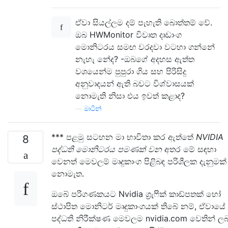
ඒවා සියල්ලම දම් පැහැති බොත්තම් වේ.
ඔබ HWMonitor විවෘත දෘඩාංග
මොනිටරය සමඟ වරදවා වටහා ගන්නේ
නැහැ නේද? -ඔබගේ අදහස ඇත්ත
වශයෙන්ම පුපුරා ගිය සහ පිරිසිදු
අනුවාදයන් ඇති බවට විශ්වාසයක්
නොමැති නිසා එය ඉවත් කළාද?
—
මාටින්
*** පළමු සටහන මා භාවිතා කර ඇත්තේ
NVIDIA
8
පද්ධති මොනිටරය පමණක් වන
අතර මේ සඳහා
වෙනත් මෙවලම් මෘදුකාංග පිළිබඳ පරිශීලක දැනුමක්
නොමැත.
ඔබේ පරිගණකයට Nvidia ග්‍රැෆික් කාඩ්පතක් හෝ
ස්ථාපිත මොනිටර් මෘදුකාංගයක් තිබේ නම්, ඒවායේ
පද්ධති නිරීක්ෂණ මෙවලම nvidia.com වෙතින් ලබ