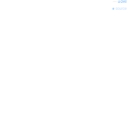
—
රොබ්
source