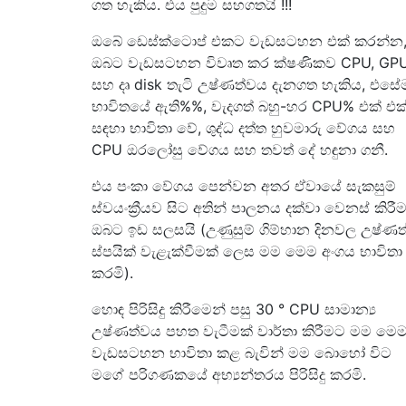
ගත හැකිය. එය පුදුම සහගතයි !!!
ඔබේ ඩෙස්ක්ටොප් එකට වැඩසටහන එක් කරන්න
ඔබට වැඩසටහන විවෘත කර ක්ෂණිකව CPU, GPU
සහ දෘ disk තැටි උෂ්ණත්වය දැනගත හැකිය, එසේ
භාවිතයේ ඇති%%, වැදගත් බහු-හර CPU% එක් එක
සඳහා භාවිතා වේ, ශුද්ධ දත්ත හුවමාරු වේගය සහ
CPU ඔරලෝසු වේගය සහ තවත් දේ හඳුනා ගනී.
එය පංකා වේගය පෙන්වන අතර ඒවායේ සැකසුම්
ස්වයංක්‍රීයව සිට අතින් පාලනය දක්වා වෙනස් කිරී
ඔබට ඉඩ සලසයි (උණුසුම් ගිම්හාන දිනවල උෂ්ණත
ස්පයික් වැළැක්වීමක් ලෙස මම මෙම අංගය භාවිතා
කරමි).
හොඳ පිරිසිදු කිරීමෙන් පසු 30 ° CPU සාමාන්‍ය
උෂ්ණත්වය පහත වැටීමක් වාර්තා කිරීමට මම මෙ
වැඩසටහන භාවිතා කළ බැවින් මම බොහෝ විට
මගේ පරිගණකයේ අභ්‍යන්තරය පිරිසිදු කරමි.