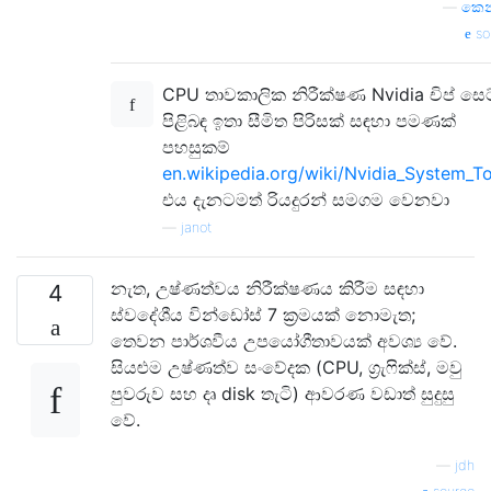
—
කෙන
so
CPU තාවකාලික නිරීක්ෂණ Nvidia චිප් සෙට
පිළිබඳ ඉතා සීමිත පිරිසක් සඳහා පමණක්
පහසුකම්
en.wikipedia.org/wiki/Nvidia_System_T
එය දැනටමත් රියදුරන් සමගම වෙනවා
—
janot
නැත, උෂ්ණත්වය නිරීක්ෂණය කිරීම සඳහා
4
ස්වදේශීය වින්ඩෝස් 7 ක්‍රමයක් නොමැත;
තෙවන පාර්ශවීය උපයෝගීතාවයක් අවශ්‍ය වේ.
සියළුම උෂ්ණත්ව සංවේදක (CPU, ග්‍රැෆික්ස්, මවු
පුවරුව සහ දෘ disk තැටි) ආවරණ වඩාත් සුදුසු
වේ.
—
jdh