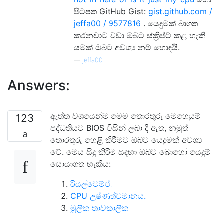
පිටපත GitHub Gist:
gist.github.com /
jeffa00 / 9577816
. යෙදුමක් බාගත
කරනවාට වඩා ඔබට ස්ක්‍රිප්ට් කළ හැකි
යමක් ඔබට අවශ්‍ය නම් හොඳයි.
—
jeffa00
Answers:
ඇත්ත වශයෙන්ම මෙම තොරතුරු මෙහෙයුම්
123
පද්ධතියට BIOS විසින් ලබා දී ඇත, නමුත්
තොරතුරු හෙළි කිරීමට ඔබට යෙදුමක් අවශ්‍ය
වේ. මෙය සිදු කිරීම සඳහා ඔබට බොහෝ යෙදුම්
සොයාගත හැකිය:
රියල්ටෙම්ප්.
CPU උෂ්ණත්වමානය.
මූලික තාවකාලික