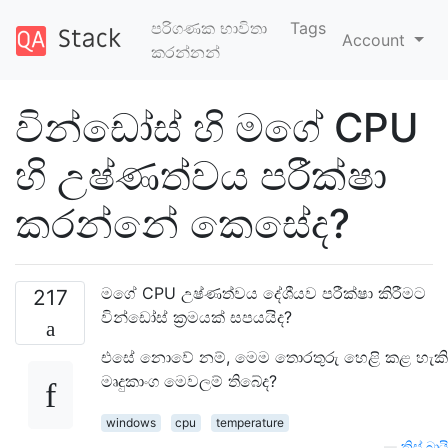
පරිගණක භාවිතා
Tags
Account
කරන්නන්
වින්ඩෝස් හි මගේ CPU
හි උෂ්ණත්වය පරීක්ෂා
කරන්නේ කෙසේද?
මගේ CPU උෂ්ණත්වය දේශීයව පරීක්ෂා කිරීමට
217
වින්ඩෝස් ක්‍රමයක් සපයයිද?
එසේ නොවේ නම්, මෙම තොරතුරු හෙළි කළ හැකි
මෘදුකාංග මෙවලම් තිබේද?
windows
cpu
temperature
—
ක්‍රිස් බායි