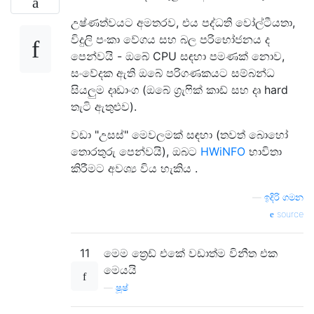
උෂ්ණත්වයට අමතරව, එය පද්ධති වෝල්ටීයතා,
විදුලි පංකා වේගය සහ බල පරිභෝජනය ද
පෙන්වයි - ඔබේ CPU සඳහා පමණක් නොව,
සංවේදක ඇති ඔබේ පරිගණකයට සම්බන්ධ
සියලුම දෘඩාංග (ඔබේ ග්‍රැෆික් කාඩ් සහ දෘ hard
තැටි ඇතුළුව).
වඩා "උසස්" මෙවලමක් සඳහා (තවත් බොහෝ
තොරතුරු පෙන්වයි), ඔබට
HWiNFO
භාවිතා
කිරීමට අවශ්‍ය විය හැකිය .
—
ඉදිරි ගමන
source
11
මෙම ත්‍රෙඩ් එකේ වඩාත්ම විනීත එක
මෙයයි
—
ෂූෂ්