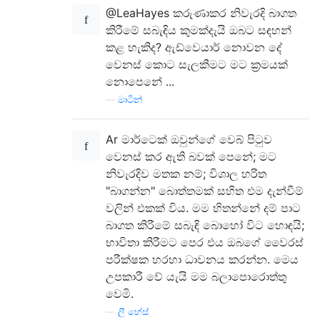
@LeaHayes කරුණාකර නිවැරදි බාගත
කිරීමේ සබැඳිය කුමක්දැයි ඔබට සඳහන්
කළ හැකිද? ඇඩ්වෙයාර් නොවන දේ
වෙනස් කොට සැලකීමට මට ක්‍රමයක්
නොපෙනේ ...
—
මාටින්
Ar මාර්ටෙක් ඔවුන්ගේ වෙබ් පිටුව
වෙනස් කර ඇති බවක් පෙනේ; මට
නිවැරදිව මතක නම්; විශාල හරිත
"බාගන්න" බොත්තමක් සහිත එම දැන්වීම්
වලින් එකක් විය. මම හිතන්නේ දම් පාට
බාගත කිරීමේ සබැඳි බොහෝ විට හොඳයි;
භාවිතා කිරීමට පෙර එය ඔබගේ වෛරස්
පරීක්ෂක හරහා ධාවනය කරන්න. මෙය
උපකාරී වේ යැයි මම බලාපොරොත්තු
වෙමි.
—
ලී හේස්