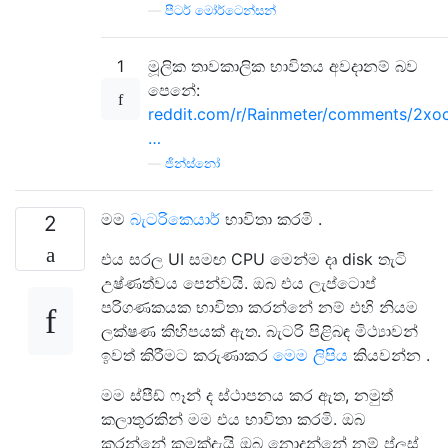
—
පීටර් මෝර්ටෙන්සන්
1
මූලික තාවකාලික භාවිතය අවදානම් බව
පෙනේ:
reddit.com/r/Rainmeter/comments/2xoc
…
—
ජින්ස්නෝ
මම
බැටරිකෙයාර්
භාවිතා කරමි .
2
එය සරල UI සමඟ CPU මෙන්ම දෘ disk තැටි
උෂ්ණත්වය පෙන්වයි. ඔබ එය ලැප්ටොප්
පරිගණකයක භාවිතා කරන්නේ නම් එහි නියම
ලක්ෂණ කිහිපයක් ඇත. බැටරි පිළිබඳ මිථ්‍යාවන්
ඉවත් කිරීමට කරුණාකර
මෙම ලිපිය
කියවන්න .
මම ස්පීඩ් ෆෑන් ද ස්ථාපනය කර ඇත, නමුත්
කලාතුරකින් මම එය භාවිතා කරමි. ඔබ
කරන්නේ කුමක්දැයි ඔබ නොදන්නේ නම් ප්ලස්