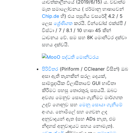
යාවත්කාලීනයේ (2019/6/15) ය. වඩාත්ම
මෑත සමාලෝචනය ( ජර්මානු භාෂාවෙන්
Chip.de
හි) එය පසුගිය වසරේදී 4.2 / 5
ලෙස
ශ්‍රේණිගත
කරයි. වින්ඩෝස් එක්ස්පී /
විස්ටා / 7 / 8.1 / 10 භාෂා 45 කින්
ධාවනය වේ. සම සහ 8K මොනිටර දක්වා
සහය දක්වයි.
පිරිවිතර
(Piriform / CCleaner විසින්) ඔබ
අසා ඇති තැනකින් සරල දෙයක්,
සාම්ප්‍රදායික විලාසිතාවේ GUI භාවිතා
කිරීමට පහසු තොරතුරු සපයයි. ඔබට
අවශ්‍ය මෙනුව සොයා ගැනීමට මාර්ගගත
උදව් ගොනුව සහ
මෙනු සොයා ගැනීමේ
අංගය. නොමිලේ සහ ගෙවන ලද
අනුවාදයන් ඇත (සහ ADs නැත, එම
නිදහස් අනුවාදයට සහය නොමැත).
ඩෙෆ්‍රැග්ලර්
නිර්මාණය කළ
සමාගමම