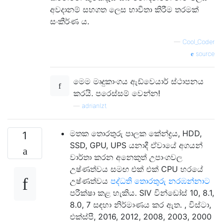
අවදානම් සහගත ලෙස භාවිතා කිරීම තරමක්
සංකීර්ණ ය.
—
Cool_Coder
source
මෙම මෘදුකාංගය ඇඩ්වෙයාර් ස්ථාපනය
කරයි. පරෙස්සම් වෙන්න!
—
adrianlzt
මතක තොරතුරු පාලක කේන්ද්‍රය, HDD,
1
SSD, GPU, UPS යනාදී ඒවායේ අගයන්
වාර්තා කරන අනෙකුත් උපාංගවල
උෂ්ණත්වය සමඟ එක් එක් CPU හරයේ
උෂ්ණත්වය
පද්ධති තොරතුරු නරඹන්නාට
පරීක්ෂා කළ හැකිය. SIV වින්ඩෝස් 10, 8.1,
8.0, 7 සඳහා නිර්මාණය කර ඇත. , විස්ටා,
එක්ස්පී, 2016, 2012, 2008, 2003, 2000