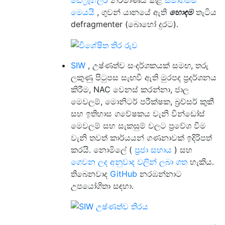
මෙයයි
, ගුවන් යානයේ ඇති
හොඳම
තැටිය
defragmenter (බොහෝ දුරට).
SIW
, උෂ්ණත්ව සංදර්ශකයක් සමඟ, තරු
ලකුණු පිටුපස සැඟවී ඇති මුරපද ප්‍රදර්ශනය
කිරීම, NAC වෙනස් කරන්නා, ජාල
මෙවලම්, මොනිටර් පරීක්ෂක, බ්‍රව්සර් කුකී
සහ ඉතිහාස ගවේෂකය වැනි වින්ඩෝස්
මෙවලම් සහ සැකසුම් වලට ප්‍රවේශ වීම
වැනි තවත් කාර්යයන් ගණනාවක් ඉදිරිපත්
කරයි. නොමිලේ (
ප්‍රජා සහාය
) සහ
ගෙවන ලද අනුවාද වලින් ලබා ගත
හැකිය.
තිබෙනවාද
GitHub
නරඹන්නාට
උපයෝගිතා සඳහා.