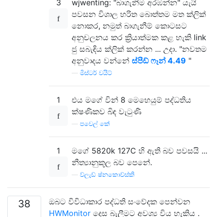
3
wjwenting: "බාගැනීම අරඹන්න" යැයි
පවසන විශාල හරිත බොත්තම මත ක්ලික්
නොකර, නමුත් බාගැනීම් කොටසට
අනුචලනය කර ක්‍රියාත්මක කළ හැකි link
ජු සබැඳිය ක්ලික් කරන්න ... උදා. "නවතම
අනුවාදය වන්නේ
ස්පීඩ් ෆෑන් 4.49
"
—
මිස්ටර් වයිට්
1
එය මගේ වින් 8 මෙහෙයුම් පද්ධතිය
ක්ෂණිකව බිඳ වැටුණි
—
පවෙල් කේ
1
මගේ 5820k 127C හි ඇති බව පවසයි ...
නීත්‍යානුකූල බව පෙනේ.
—
ව්ලැඩ් ෂ්නකොව්ස්කි
ඔබට විවිධාකාර පද්ධති සංවේදක පෙන්වන
38
HWMonitor
දෙස බැලීමට අවශ්‍ය විය හැකිය .