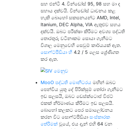
සහ එන්ටී 4. වින්ඩෝස් 95, 98 සහ මා ද
සහාය දක්වයි. වින්ඩෝස් ධාවනය කළ
හැකි බොහෝ සකසනයන්ට AMD, Intel,
Itanium, DEC Alpha, VIA ඇතුළුව සහය
දක්වයි. ඔබට පරීක්ෂා කිරීමට අවශ්‍ය පද්ධති
තොරතුරු වටිනාකම සොයා ගැනීමට
විශාල මෙනුවෙහි සෙවුම් කාර්යයක් ඇත.
සොෆ්ට්පීඩියා හි
4.2 / 5 ලෙස ශ්‍රේණිගත
කර ඇත.
MooO පද්ධති මොනිටරය
මඟින් ඔබට
පෙන්විය යුතු දේ පිරික්සුම් තෝරා ගැනීමට
ඉඩ සලසයි, ඔබට ඩෙස්ක්ටොප් විජට්
එකක් නිර්මාණය කිරීමට ඉඩ සලසයි.
බොහෝ කලකට පෙර සමාලෝචනය
කරන විට සොෆ්ට්පීඩියා
සංස්කාරක
තේරීමක්
වූයේ, එය දැන් එහි 64 වන