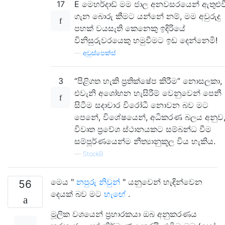
17
E මෙහර්දාඩ් මම ජාල අනවසරයෙන් ඇතුළුව
ගැන බොරු කීමට යන්නේ නම්, මම අවුරුදු
පහක් වයසැති කෙනෙකු ඉදිරියේ
විනිසුරුවරයෙකු හමුවීමට ඉඩ දෙන්නෙමි!
—
අවුස්පෙක්ස්
3
“පිළිගත හැකි ප්‍රතික්ෂේප කිරීම” නොසලකා,
එවැනි අශෝභන හැසිරීම් වෙනුවෙන් පෙනී
සිටීම සදාචාර විරෝධී නොවන බව මට
පෙනේ, විශේෂයෙන්, අධිකරණ බලය අනුව
විවෘත ප්‍රවේශ ස්ථානයකට සම්බන්ධ වීම
සම්පූර්ණයෙන්ම නීත්‍යානුකූල විය හැකිය.
—
StockB
මෙය "
නපුරු නිවුන්
" යනුවෙන් හැඳින්වෙන
56
දෙයක් බව මට
හැඟේ
.
මූලික වශයෙන් ප්‍රහාරකයා ඔබ අනුකරණය