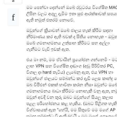
මම පෙන්වා දෙන්නේ ඔබේ රවුටරය විශේෂිත MA
ලිපින වලට අගුලු දැමීම ඉතා සුළු ආරක්ෂාවක් සපය
ඇති නමුත් එතරම් නොවේ.
ඔවුන්ගේ ක්‍රියාවන් ඔබේ ජාලය හැක් කිරීම සඳහා
නිර්මාණය කර ඇති බවක් ද සිතිය නොහැක - ඔවුන
ඔබේ ගමනාගමනය උත්සාහ කිරීමට සහ අල්ලා
ගැනීමට වැඩි ඉඩක් ඇත.
එය මා නම්, මම ඒවායින් ප්‍රයෝජන ගන්නෙමි - ම
ලාභ VPN සහ විශේෂිත දෘඩාංග (අඩු පිරිවිතර PC,
විශාල දෘ hard තැටිය) ලැබෙනු ඇත, එය VPN හා
ඔවුන්ගේ ජාලයට සම්බන්ධ කර දැඩි ලෙස කාන්දු ව
ඔබ වීපීඑන් එකක් භාවිතා කරන නිසා ඔවුන්ට ඔබ
ගමනාගමනය බාධා කිරීමට නොහැකි වනු ඇත, නමු
ඔවුන් අවදි වන තුරු ඔබට ඔවුන්ගේ සියලු කලාප
පළල පරිභෝජනය කළ හැකිය. (ඔබට පිළිගත හැකි
විශ්වාසයක් ඇත "හේයි, මම සිතුවේ මම මගේ AP
සමඟ සම්බන්ධ වී ඇති බවයි - මම මගේ උපාංගයේ