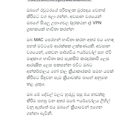
ඔබගේ රවුටරයේ පරිපාලක මුරපදය වෙනස්
කිරීමට වග බලා ගන්න. අවසාන වශයෙන්
ඔබගේ සියලු උපාංගවල (දුරකථන ද) VPN
ග්‍රාහකයක් භාවිතා කරන්න
ඔබ MAC පෙරහන් භාවිතා කරන අතර එය හොඳ
පහත් මට්ටමේ ආරක්ෂක ලක්ෂණයකි. අවසාන
වශයෙන්, තෙවන පාර්ශවීය ෆයර්වෝල් සහ ඒවී
මෘදුකාංග භාවිතා කර සැකසීම් කරදරකාරී ලෙස
ආරක්‍ෂිත ලෙස සකසන්න එවිට ඔබට
අන්තර්ජාලය හෝ ජාල ක්‍රියාකාරකම් සමඟ යමක්
කිරීමට සිදුවන සෑම ක්‍රියාවක්ම පාහේ අනුමත
කළ යුතුය.
ඔබ මේ දේවල් වලට හුරුවූ පසු එය නඩත්තු
කිරීම පහසු වන අතර ඔබේ ෆයර්වෝලය ලිහිල්
වනු ඇත්තේ එය ඔබගේ ක්‍රියාවෙන් ඉගෙන
ගන්නා බැවිනි.