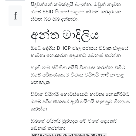
සිදුවන්නේ කුමක්දැයි බලන්න. ඔවුන් නැවත
ඔබේ SSID පිටපත් කළහොත් ඔබ කරදරයක
සිටින බව ඔබ දන්නවා.
අන්ත මාදිලිය
ඔබේ දේශීය DHCP ජාල පරාසය විවෘත ජාලයේ
භාවිතා නොකරන දෙයකට වෙනස් කරන්න
හැකි නම් ස්ථිතික අයිපී වින්‍යාස කරන්න එවිට
ඔබේ පරිගණකයට විවෘත වයිෆයි භාවිතා කළ
නොහැක
විවෘත වයිෆයි හොට්ස්පොට් භාවිතා නොකිරීමට
ඔබේ පරිගණකයේ ඇති වයිෆයි සැකසුම් වින්‍යාස
කරන්න
ඔබගේ වයිෆයි මුරපදය මේ වගේ දෙයකට
වෙනස් කරන්න:
HSAEz2ukki3ke2gu12WNuSDdDRxR3e