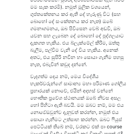
මම සැක කරමි). නමුත් මූලික වශයෙන්,
ගුප්තකේතනය කර ඇති දේ හැරුණු විට (සහ
බොහෝ දේ සංකේතනය කර නැත) ඔබේ
ගමනාගමනය, ඔබ පිවිසෙන වෙබ් අඩවි, ඔබ
යවන සහ ලැබෙන දේ බොහෝ දේ පුද්ගලයාට
දැකගත හැකිය. එය බ්ලැක්මේල් කිරීම, ඔත්තු
බැලීම, පල්වීම වැනි දේ විය හැකිය. අනෙක්
අතට, එය සුපිරි නවීන හා සොයා ගැනීම පහසු
නැත, එබැවින් කවුද දන්නේ.
වැදගත්ම දෙය නම්, මෙය විදේශීය
හැකර්වරුන්ගේ සාමාන්‍ය මහා පරිමාණ ගෝලීය
ප්‍රහාරයක් නොවේ, එයින් අදහස් වන්නේ
භෞතික ප්‍රවේශ ස්ථානයක් ඔබේ නිවස අසල
හෝ පිහිටා ඇති බවයි. මම ඔබට නම්, මම එය
නොවේ
ඔවුන්ව දැනුවත් කරන්න, නමුත් එය
සොයා ගැනීමට උත්සාහ කරන්න. ඔබට ෆියුස්
පෙට්ටියක් තිබේ නම්, වරකට එක් පා course
මාලාවක් විදුලිය විසන්ධි කර විනාඩි පහක් රැඳී