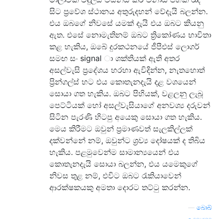
සිට ප්‍රවේශ ස්ථානය අතුරුදහන් වේදැයි බලන්න.
එය ඔබගේ නිවසේ යමක් දැයි එය ඔබට කියනු
ඇත. එසේ නොමැතිනම් ඔබට ත්‍රිකෝණය භාවිතා
කළ හැකිය, ඔබේ දුරකථනයේ ජීපීඑස් ලොගර්
සමඟ සං signal ා ශක්තියක් ඇති අතර
අසල්වැසි ප්‍රදේශය හරහා ඇවිදින්න, නැතහොත්
ප්‍රින්ගල්ස් හට එය කොතැනදැයි දළ වශයෙන්
සොයා ගත හැකිය. ඔබට පිහියක්, වළලනු ලැබූ
පෙට්ටියක් හෝ අසල්වැසියාගේ අනවශ්‍ය දරුවන්
සිටින පැරණි හිටපු අයෙකු සොයා ගත හැකිය.
මෙය කිරීමට ඔවුන් ප්‍රමාණවත් සැලකිල්ලක්
දක්වන්නේ නම්, ඔවුන්ට ශ්‍රව්‍ය දෝෂයක් ද තිබිය
හැකිය. පළමුවෙන්ම සාමාන්‍යයෙන් එය
කොතැනදැයි සොයා බලන්න, එය යමෙකුගේ
නිවස තුළ නම්, එවිට ඔබට රැකියාවෙන්
ආරක්ෂකයකු අමතා දොරට තට්ටු කරන්න.
—
බොබ්