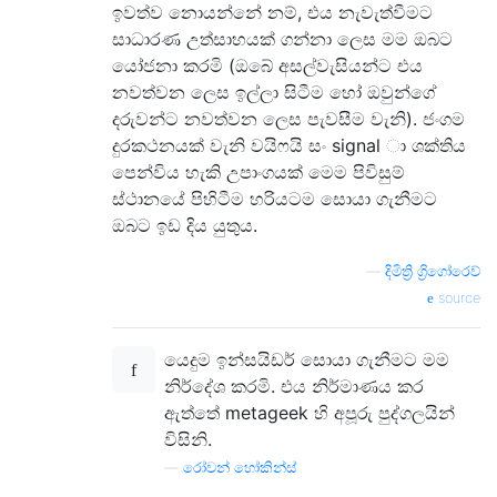
ඉවත්ව නොයන්නේ නම්, එය නැවැත්වීමට
සාධාරණ උත්සාහයක් ගන්නා ලෙස මම ඔබට
යෝජනා කරමි (ඔබේ අසල්වැසියන්ට එය
නවත්වන ලෙස ඉල්ලා සිටීම හෝ ඔවුන්ගේ
දරුවන්ට නවත්වන ලෙස පැවසීම වැනි). ජංගම
දුරකථනයක් වැනි වයිෆයි සං signal ා ශක්තිය
පෙන්විය හැකි උපාංගයක් මෙම පිවිසුම්
ස්ථානයේ පිහිටීම හරියටම සොයා ගැනීමට
ඔබට ඉඩ දිය යුතුය.
—
දිමිත්‍රි ග්‍රිගෝරෙව්
source
යෙදුම ඉන්සයිඩර් සොයා ගැනීමට මම
නිර්දේශ කරමි. එය නිර්මාණය කර
ඇත්තේ metageek හි අපූරු පුද්ගලයින්
විසිනි.
—
රෝවන් හෝකින්ස්