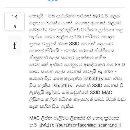
හොඳයි - ඔබ ආරක්ෂාව තරමක් බැරෑරුම් ලෙස
14
සලකන බවක් පෙනේ. යමෙකු අනෙක් ජාලයට
සම්බන්ධ වන පුද්ගලයින් රැවටීමට උත්සාහ කළ
හැකිය. මෙය බැලීම ආරම්භ කිරීමට හොඳම
ක්‍රමය වනුයේ ඔබේ SSID වෙනස් දෙයකට
වෙනස් කිරීමයි - එසේම තරමක් නිශ්චිත ය,
නිදසුනක් ලෙස සමහර ඉලක්කම් සහිත
වචනයක් අක්ෂර වෙනුවට ආදේශ කර එම SSID
ඔබට සමාන ලෙස වෙනස් වේදැයි බලන්න -
සමහර විට ඔබේ කැමැත්ත
සහ ඒවා
st0pthis
විය හැකිය
. අනෙක් SSID වෙනස් වී
StopThis
ඇත්දැයි බැලීමට ඔබ ඔවුන්ගේ SSID MAC
ලිපිනය කලින් පටිගත කළහොත් ඔබට ඊටත් වඩා
සැක සහිත විය හැකිය.
MAC ලිපින බැලීමට ලිනක්ස් හි හොඳ ක්‍රමයක්
නම්
iwlist YourInterfaceName scanning |