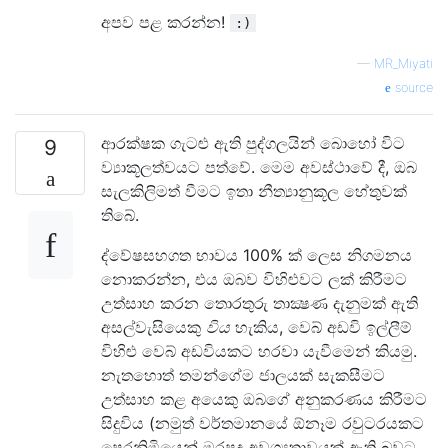
අපව පළ කරන්න!
:)
—
MR_Miyati
source
ආරක්ෂක ගැටළු ඇති පුද්ගලයින් බොහෝ විට
9
ව්‍යාකූලත්වයට පත්වේ. මෙම අවස්ථාවේ දී, ඔබ
සැලකිලිමත් වීමට ඉතා නීත්‍යානුකූල හේතුවක්
තිබේ.
ද්වේෂසහගත භාවය 100% ක් ලෙස නිගමනය
නොකරන්න, එය ඔබව විහිළුවට ලක් කිරීමට
උත්සාහ කරන තොරතුරු තාක්‍ෂණ දැනුමක් ඇති
අසල්වැසියෙකු
විය
හැකිය, වෙබ් අඩවි ඉල්ලීම්
විහිළු වෙබ් අඩවියකට හරවා යැවීමෙන් කියමු.
නැතහොත් තමන්ගේම ජාලයක් සැකසීමට
උත්සාහ කළ අයෙකු ඔබගේ අනුකරණය කිරීමට
සිදුවිය (නමුත් වර්තමානයේ ඕනෑම රවුටරයකට
පෙරනිමියෙන් මුරපද අවශ්‍යතාවයක් ඇති බවට