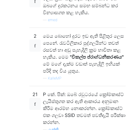
ඔබගේ දුරකථනය සමඟ සම්බන්ධ කර
වින්‍යාසගත කළ හැකිය.
—
emed
2
මෙය බොහෝ දුරට ඉඩ ඇති පිළිතුර ලෙස
පෙනේ. රැවටිලිකාර පුද්ගලයින්ට තවත්
රසවත් හා අඩු පැහැදිලි ක්‍රම භාවිතා කළ
හැකිය. මෙම
"විකල්ප ප්රාග්ධනීකරණය"
මේ මගේ දැක්ම වඩාත් පැහැදිලි ඉඟියක්
පරිදි තද විය යුතුය.
—
KalleMP
21
P කේ. පික්: ඔබේ රවුටරයේ ක්‍රෝම්කාස්ට්
ලැයිස්තුගත කර ඇති ආකාරය අනුමාන
කිරීම ආරම්භ නොකරන්න. ක්‍රෝම්කාස්ට්
එක ගලවා SSID තවමත් පවතීදැයි පරීක්ෂා
කරන්න.
—
යැන්කි