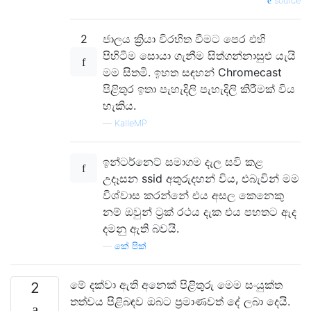
source
2
ජාලය ක්‍රියා විරහිත වීමට පෙර එහි
පිහිටීම සොයා ගැනීම සිත්ගන්නාසුළු යැයි
මම සිතමි. ඉහත සඳහන් Chromecast
පිළිතුර ඉතා පැහැදිලි පැහැදිලි කිරීමක් විය
හැකිය.
—
KalleMP
ඉන්ටර්නෙට් සමාගම දැල සවි කළ
උදෑසන ssid අතුරුදහන් විය, එබැවින් මම
විශ්වාස කරන්නේ එය අසල කෙනෙකු
නම් ඔවුන් ට්‍රක් රථය දැක එය පහතට ඇද
දමනු ඇති බවයි.
—
කේ පික්
මේ දක්වා ඇති අනෙක් පිළිතුරු මෙම සංයුක්ත
2
තත්වය පිළිබඳව ඔබට ප්‍රමාණවත් දේ ලබා දෙයි.