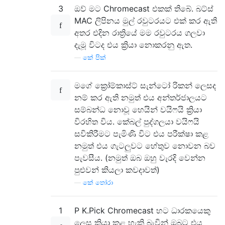
3
ඔව් මට Chromecast එකක් තිබේ. බට්ස්
MAC ලිපිනය මුල් රවුටරයට එක් කර ඇති
අතර එදින රාත්‍රියේ මම රවුටරය ගලවා
දැමූ විටද එය ක්‍රියා නොකරනු ඇත.
—
කේ පික්
මගේ ක්‍රෝම්කාස්ට් සැන්ටෝ රිකන් ලෙසද
නම් කර ඇති නමුත් එය අන්තර්ජාලයට
සම්බන්ධ නොවූ හෙයින් වයිෆයි ක්‍රියා
විරහිත විය. කේබල් පුද්ගලයා වයිෆයි
සවිකිරීමට පැමිණි විට එය පරීක්ෂා කළ
නමුත් එය ගැටලුවට හේතුව නොවන බව
පැවසීය. (නමුත් ඔබ ඔහු වැරදි වෙන්න
පුළුවන් කියලා කවදාවත්)
—
කේ තෝරා
1
P K.Pick Chromecast හට ධාරකයෙකු
ලෙස ක්‍රියා කළ හැකි බැවින් ඔබට එය