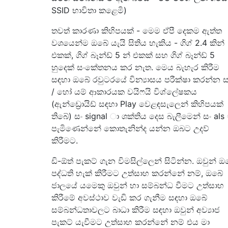
SSID භාවිතා කළෙමි)
තවත් කාරණා කිහිපයක් - මෙම ඒපී දෙකම ඇත්ත
වශයෙන්ම ඔබේ යැයි සිතිය හැකිය - ගිග් 2.4 කින්
එකක්, ගිග් බෑන්ඩ් 5 න් එකක් සහ ගිග් බෑන්ඩ් 5
හුදෙක් සංකේතනය කර නැත. මෙය බැහැර කිරීම
සඳහා ඔබේ රවුටරයේ වින්‍යාසය පරීක්ෂා කරන්න 
/ හෝ යම් ආකාරයක වයිෆයි විශ්ලේෂකය
(ඇන්ඩ්‍රොයිඩ් සඳහා Play වෙළඳසැලෙන් කිහිපයක්
තිබේ) සං signal ා ශක්තිය දෙස බැලීමෙන් සං al
පැමිණෙන්නේ කොතැනින්ද යන්න ඔබට උදව්
කිරීමට.
ඩි-ඕත් පැකට් ගැන විමසිල්ලෙන් සිටින්න. ඔවුන් 
පද්ධති හැක් කිරීමට උත්සාහ කරන්නේ නම්, ඔබේ
ජාලයේ යමෙකු ඔවුන් හා සම්බන්ධ වීමට උත්සාහ
කිරීමේ අවස්ථාව වැඩි කර ගැනීම සඳහා ඔබේ
සම්බන්ධතාවලට බාධා කිරීම සඳහා ඔවුන් අව්‍යාජ
පැකට් යැවීමට උත්සාහ කරන්නේ නම් එය මා