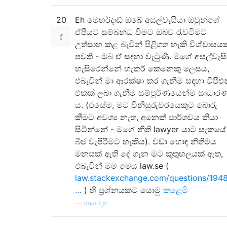
20
Eh මෙහර්දාඩ් ඔබේ අසල්වැසියා ඔවුන්ගේ
ඒපීයට සම්බන්ධ වීමට ඔබව රැවටීමට
උත්සාහ කළ බැවින් පිළිගත හැකි විශ්වාසයක
පවතී - ඔබ ඒ සඳහා වැටුණි. මගේ අසල්වැසි
හැසිරෙන්නේ හැකර් කෙනෙකු ලෙසය,
එබැවින් මා ආරක්ෂා කර ගැනීම සඳහා වීපීඑ
එකක් ලබා ගැනීම සම්පූර්ණයෙන්ම සාධාර
ය. (එසේම, මට විනිසුරුවරයෙකුට බොරු
කීමට අවශ්‍ය නැත, අනෙක් පාර්ශවය කියා
සිටින්නේ - මගේ නීති lawyer යාට සැකයේ
බීජ වැපිරීමට හැකිය). වඩා හොඳ නීතිමය
මනසක් ඇති දේ ගැන මට කුතුහලයක් ඇත,
එබැවින් මම මෙය law.se (
law.stackexchange.com/questions/194
…
) හි ප්‍රශ්නයකට යොමු
කළෙමි
—
davidgo