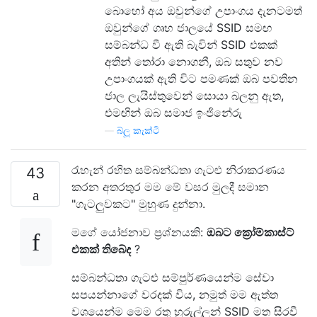
බොහෝ අය ඔවුන්ගේ උපාංගය දැනටමත්
ඔවුන්ගේ ගෘහ ජාලයේ SSID සමඟ
සම්බන්ධ වී ඇති බැවින් SSID එකක්
අතින් තෝරා නොගනී, ඔබ සතුව නව
උපාංගයක් ඇති විට පමණක් ඔබ පවතින
ජාල ලැයිස්තුවෙන් සොයා බලනු ඇත,
එමඟින් ඔබ සමාජ ඉංජිනේරු
—
බ්ලූ කැක්ටි
රැහැන් රහිත සම්බන්ධතා ගැටළු නිරාකරණය
43
කරන අතරතුර මම මේ වසර මුලදී සමාන
"ගැටලුවකට" මුහුණ දුන්නා.
මගේ යෝජනාව ප්‍රශ්නයකි:
ඔබට ක්‍රෝම්කාස්ට්
එකක් තිබේද
?
සම්බන්ධතා ගැටළු සම්පුර්ණයෙන්ම සේවා
සපයන්නාගේ වරදක් විය, නමුත් මම ඇත්ත
වශයෙන්ම මෙම රතු හුරුල්ලන් SSID මත සිරවී