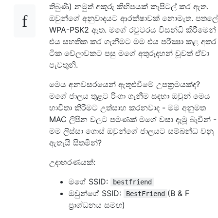
තිබුණි) නමුත් අකුරු කිහිපයක් කැපිටල් කර ඇත.
ඔවුන්ගේ අනුවාදයට ආරක්ෂාවක් නොමැත. පතලේ
WPA-PSK2 ඇත. මගේ රවුටරය විසන්ධි කිරීමෙන්
එය සහතික කර ගැනීමට මම එය පරීක්‍ෂා කළ අතර
ටික වේලාවකට පසු මගේ අතුරුදහන් වූවත් ඒවා
පැවතුනි.
මෙය අනවසරයෙන් ඇතුළුවීමේ උපක්‍රමයක්ද?
මගේ ජාලය තුළට රිංගා ගැනීම සඳහා ඔවුන් මෙය
භාවිතා කිරීමට උත්සාහ කරනවාද - මම අනුමත
MAC ලිපින වලට පමණක් මගේ වසා දැමූ බැවින් -
මම ලිස්සා ගොස් ඔවුන්ගේ ජාලයට සම්බන්ධ වනු
ඇතැයි සිතමින්?
උදාහරණයක්:
මගේ SSID:
bestfriend
ඔවුන්ගේ SSID:
(B & F
BestFriend
ප්‍රාග්ධනය සමඟ)