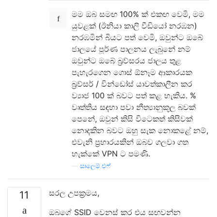
මම ඔබ සමඟ 100% ක් එකඟ වෙමි, මම
යුවළක් (ඊනියා කාලි වීඩියෝ නරඹන)
නරඹමින් බියට පත් වෙමි, ඔවුන්ට ඔබේ
ජාලයේ පූර්ණ පාලනය ලැබුනේ නම්
ඔවුන්ට ඔබේ බ්‍රව්සරය ජාලය තුළ
පැහැරගෙන ගොස් ඕනෑම ආකාරයක
බ්‍රව්සර් / වින්ඩෝස් යාවත්කාලීන කර
ව්‍යාජ 100 ක් බවට පත් කළ හැකිය. %
වෘත්තිය සඳහා පවා නීත්‍යානුකූල බවක්
පෙනේ, ඔවුන් කිසි විටෙකත් කිසිවක්
නොදකින බවට ඔහු සැක නොකළේ නම්,
එවැනි ප්‍රහාරයකින් ඔබව ගලවා ගත
හැක්කේ VPN ට පමණි.
—
සාලෙම් එෆ්
සරල උපක්‍රමය,
11
ඔබගේ SSID වෙනස් කර එය සඟවන්න