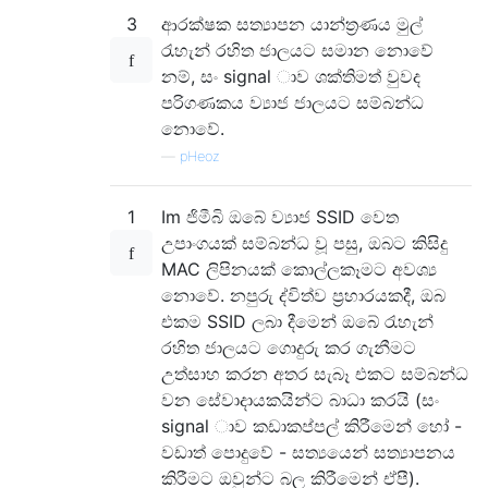
3
ආරක්ෂක සත්‍යාපන යාන්ත්‍රණය මුල්
රැහැන් රහිත ජාලයට සමාන නොවේ
නම්, සං signal ාව ශක්තිමත් වුවද
පරිගණකය ව්‍යාජ ජාලයට සම්බන්ධ
නොවේ.
—
pHeoz
1
Im ජිමීබි ඔබේ ව්‍යාජ SSID වෙත
උපාංගයක් සම්බන්ධ වූ පසු, ඔබට කිසිදු
MAC ලිපිනයක් කොල්ලකෑමට අවශ්‍ය
නොවේ. නපුරු ද්විත්ව ප්‍රහාරයකදී, ඔබ
එකම SSID ලබා දීමෙන් ඔබේ රැහැන්
රහිත ජාලයට ගොදුරු කර ගැනීමට
උත්සාහ කරන අතර සැබෑ එකට සම්බන්ධ
වන සේවාදායකයින්ට බාධා කරයි (සං
signal ාව කඩාකප්පල් කිරීමෙන් හෝ -
වඩාත් පොදුවේ - සත්‍යයෙන් සත්‍යාපනය
කිරීමට ඔවුන්ට බල කිරීමෙන් ඒපී).