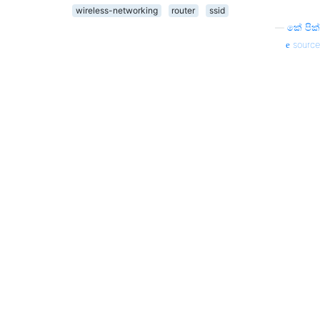
wireless-networking
router
ssid
—
කේ පික්
source