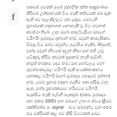
කෙසේ වෙතත් ඔබේ පුද්ගලික දත්ත ආක්‍රමණය
කිරීමේ උත්සාහයක් විය හැකි තත්වයක් ඔබ දැක
ඇති බව සැලකිල්ලට ගත යුතුය. මෙවැනි
ප්‍රහාරයක් හඳුනාගත නොහැකි වූ විට වෙනත්
අවස්ථා තිබේ. උදා: ඔබේ අසල්වැසියා ඔබගේ
වයිෆයි-මුරපදය දන්නේ නම්, ඔවුන් කාරුණිකව
විමසූ විට ඔබට ඔවුන්ට පැවසිය හැකිව තිබුනේ,
මන්ද ඔවුන් නිවසේ අලුත් නිසා සහ එහි උඩු
යටිකුරු කිරීම තවමත් සූදානම් නැති බැවිනි.
නමුත් නරකම දෙය නම්: ඔබ හෝටලය හෝ
ගුවන්තොටුපල වයිෆයි ඇති සංකේතාංකනය
නොකළ වයිෆයි (හෝ මුරපදය පොදුවේ දන්නා)
නම්, මෙම ප්‍රහාර හඳුනා ගැනීම ඉතා අසීරු වනු
ඇත, මන්ද ප්‍රහාරකයාට හරියටම වයිෆයි
සැකසිය හැකි බැවිනි සැකසුම් (එකම මුරපදය
සහ එකම SSID) සහ ඔබගේ උපාංග ස්වයංක්‍රීයව
ශක්තිමත්ම සං signal ාවට සම්බන්ධ වන අතර
එය තේරීමක් කළ බව කිසි විටෙකත් ඔබට