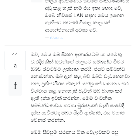
ජාලය අධීක්ෂණය කිරීමේ සංකීර්ණතාවය
අඩු කළ හැකි නම් එය ඉතා හොඳ වේ,
ඔබේ නිවසේ LAN සඳහා මෙය ඉගෙන
ගැනීමට තවමත් විශාල කාලයක්
ආයෝජනයක් අවශ්‍ය වේ.
—
r0berts
ඔව්, මෙය ඔබ සිතන ආකාරයටම ය: යමෙකු
11
වැරදීමකින් ඔවුන්ගේ ජාලයට සම්බන්ධ වීමට
ඔබව රැවටීමට උත්සාහ කරයි. එයට සම්බන්ධ
නොවන්න. ඔබ දැන් කළ බව ඔබට වැටහෙනවා
නම්, ප්‍රති-වයිරස ස්කෑන් යන්ත්‍රයක් ධාවනය කර
විශ්වාස කළ නොහැකි බැවින් ඔබ බාගත කර
ඇති දත්ත ඉවත් කරන්න. මෙම වංචනික
සම්බන්ධතාවය හරහා මුරපදයක් වැනි සංවේදී
දත්ත යැවීමටද ඔබට සිදුවී ඇත්නම්, එය වහාම
වෙනස් කරන්න.
මෙම පිවිසුම් ස්ථානය ටික වේලාවකට පසු