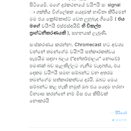
සිටියෙමි. මගේ දුරකථනයේ වයිෆයි සං signal
ා ශක්තිය විශ්ලේෂක යෙදුමක් භාවිතා කිරීමෙන්
මම එය ක්‍රෝම්කාස්ට් වෙත ලුහුබැඳ ගියෙමි (
එය
මගේ
වයිෆයි එස්එස්අයිඩී
හි විකල්ප
ප්‍රාග්ධනීකරණයකි
), සහනයක් ලැබුණි.
සංස්කරණය කරන්න:. Chromecast හට අවශ්‍ය
වන්නේ තමන්ගේම වයිෆයි සත්කාරකත්වය
සැපයීම සඳහා බලය ("අන්තර්ජාලය" නොවේ)
පමණක් බව සැලකිල්ලට ගැනීම වැදගත්ය, එය
දෙකම වයිෆයි සමඟ සම්බන්ධ වන අතරම
තමන්ගේම සත්කාරකත්වය දරයි. ඔබට මෙය
සම්බන්ධ කළ හැකි නමුත් ඔබ එය යෙදුම හරහා
වින්‍යාස කරන්නේ නම් මිස එය කිසිවක්
නොකරයි
—
සීරියෝ
source