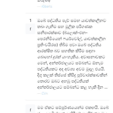
කරුණ)
—
r0berts
1
ඔබේ පද්ධතිය පැච් සමඟ යාවත්කාලීනව
තබා ගැනීම සහ මූලික පරිගණක
සනීපාරක්ෂාව (බ්ලොක්-එන-
පෙරනිමියෙන් ෆයර්වෝල්, යාවත්කාලීන
ප්‍රති-වයිරස) තිබීම පවා ඔබේ පද්ධතිය
ආරක්ෂිත බව සහතික කිරීම සඳහා
බොහෝ දුරක් යා
හැකිය. අවාසනාවකට
මෙන්, අන්තර්ජාලයට සම්බන්ධ ඕනෑම
පද්ධතියකට අද අවශ්‍ය අවම මුදල එයයි.
දිගු කලක් තිස්සේ කිසිදු පූර්වාරක්ෂාවකින්
තොරව ඔබට අහඹු පද්ධතියක්
අන්තර්ජාලයට සම්බන්ධ කළ හැකි දින ...
—
CVn
මම ඒකට සම්පූර්ණයෙන්ම එකඟයි. ඔබේ