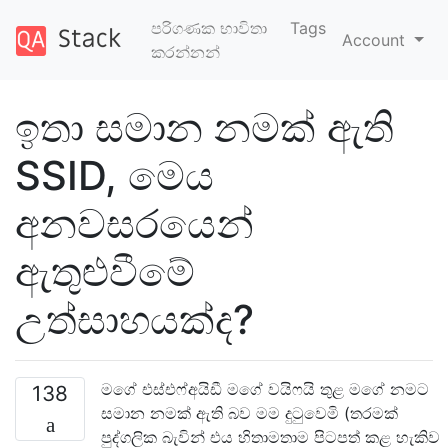
පරිගණක භාවිතා
Tags
Account
කරන්නන්
ඉතා සමාන නමක් ඇති
SSID, මෙය
අනවසරයෙන්
ඇතුළුවීමේ
උත්සාහයක්ද?
මගේ එස්එෆ්අයිඩී මගේ වයිෆයි තුළ මගේ නමට
138
සමාන නමක් ඇති බව මම දුටුවෙමි (තරමක්
පුද්ගලික බැවින් එය හිතාමතාම පිටපත් කළ හැකිව