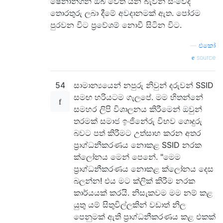
ෂෙනානිගන් ඔබ වෙත යන බැවින් සංවේදී
තොරතුරු ලබා දීමේ අවදානමක් ඇත. පෝරම
පුරවන විට ප්‍රවේශම් නොවී සිටින විට.
—
එකෝ
source
54
සාමාන්‍යයෙන් නපුරු නිවුන් දරුවන් SSID
සමඟ හරියටම ගැලපේ. මම හිතන්නේ
සමහර ලිපි විශාලනය කිරීමෙන් ඔවුන්
තරමක් සමාජ ඉංජිනේරු විභව ගොදුරු
බවට පත් කිරීමට උත්සාහ කරන අතර
ප්‍රාග්ධනීකරණය නොකළ SSID නරක
ක්ලෝනය මෙන් පෙනේ. "මෙම
ප්‍රාග්ධනීකරණය නොකළ ක්ලෝනය දෙස
බලන්න! එය මට ක්ලික් කිරීම නරක
කාර්යයක් කරයි. නිසැකවම මම නම් කළ
යුතු යම් සිතුවිල්ලකින් වඩාත් නිල
පෙනුමක් ඇති ප්‍රාග්ධනීකරණය කළ එකක්