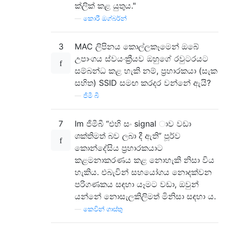
ක්ලික් කළ යුතුය."
—
කොරී ඔග්බර්න්
3
MAC ලිපිනය කොල්ලකෑමෙන් ඔබේ
උපාංගය ස්වයංක්‍රීයව ඔහුගේ රවුටරයට
සම්බන්ධ කළ හැකි නම්, ප්‍රහාරකයා (සැක
සහිත) SSID සමඟ කරදර වන්නේ ඇයි?
—
ජිමී බී
7
Im ජිමීබී “එහි සං signal ාව වඩා
ශක්තිමත් බව ලබා දී ඇති” පූර්ව
කොන්දේසිය ප්‍රහාරකයාට
කළමනාකරණය කළ නොහැකි නිසා විය
හැකිය. එබැවින් සහයෝගය නොදක්වන
පරිගණකය සඳහා යෑමට වඩා, ඔවුන්
යන්නේ නොසැලකිලිමත් මිනිසා සඳහා ය.
—
කෙවින් ගාස්තු