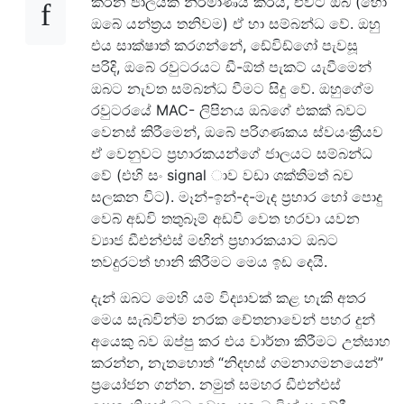
කරන ජාලයක් නිර්මාණය කරයි, එවිට ඔබ (හෝ
ඔබේ යන්ත්‍රය තනිවම) ඒ හා සම්බන්ධ වේ. ඔහු
එය සාක්ෂාත් කරගන්නේ, ඩේවිඩ්ගෝ පැවසූ
පරිදි, ඔබේ රවුටරයට ඩී-ඕත් පැකට් යැවීමෙන්
ඔබට නැවත සම්බන්ධ වීමට සිදු වේ. ඔහුගේම
රවුටරයේ MAC- ලිපිනය ඔබගේ එකක් බවට
වෙනස් කිරීමෙන්, ඔබේ පරිගණකය ස්වයංක්‍රීයව
ඒ වෙනුවට ප්‍රහාරකයන්ගේ ජාලයට සම්බන්ධ
වේ (එහි සං signal ාව වඩා ශක්තිමත් බව
සලකන විට). මෑන්-ඉන්-ද-මැද ප්‍රහාර හෝ පොදු
වෙබ් අඩවි තතුබෑම් අඩවි වෙත හරවා යවන
ව්‍යාජ ඩීඑන්එස් මඟින් ප්‍රහාරකයාට ඔබට
තවදුරටත් හානි කිරීමට මෙය ඉඩ දෙයි.
දැන් ඔබට මෙහි යම් විද්‍යාවක් කළ හැකි අතර
මෙය සැබවින්ම නරක චේතනාවෙන් පහර දුන්
අයෙකු බව ඔප්පු කර එය වාර්තා කිරීමට උත්සාහ
කරන්න, නැතහොත් “නිදහස් ගමනාගමනයෙන්”
ප්‍රයෝජන ගන්න. නමුත් සමහර ඩීඑන්එස්