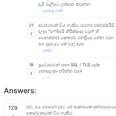
දැයි බැලීමට උත්සාහ කරන්න.
—
ඇන්ඩ්‍රේ බෝරි
21
අවස්ථාවක් විය හැකිය. සමහර එස්එස්අයිඩී
(උදා: "එෆ්බීඅයි නිරීක්ෂණ වෑන්" හි
වෙනස්කම්) කෙතරම් ජනප්‍රියද යන්න ගැන
ඔබ පුදුමයට පත් වනු ඇත.
—
මාර්ක්
18
ප්‍රවේශමෙන් පාගා SSL / TLS දෝෂ
නොසලකා හරින්න එපා!
—
n00b
Answers:
ඔව්, එය බොහෝ දුරට යම් ආකාරයක අනවසරයෙ
129
කොල්ලකෑමක් විය හැකිය.