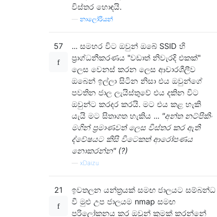
විස්තර හොඳයි.
—
නාලෝරියන්
57
... සමහර විට ඔවුන් ඔබේ SSID හි
ප්‍රාග්ධනීකරණය "වඩාත් නිවැරදි එකක්"
ලෙස වෙනස් කරන ලෙස ආචාරශීලීව
ඔබෙන් ඉල්ලා සිටින නිසා එය ඔවුන්ගේ
පවතින ජාල ලැයිස්තුවේ එය දකින විට
ඔවුන්ට කරදර කරයි. මට එය කළ හැකි
යැයි මට සිතාගත හැකිය ...
"අන්ත නට්පිකිං
මගින් ප්‍රමාණවත් ලෙස විස්තර කර ඇති
ද්වේෂයට කිසි විටෙකත් ආරෝපණය
නොකරන්න" (?)
—
xDaizu
21
ඉවතලන යන්ත්‍රයක් සමඟ ජාලයට සම්බන්ධ
වී මුළු උප ජාලයම nmap සමඟ
පරිලෝකනය කර ඔවුන් කුමක් කරන්නේ