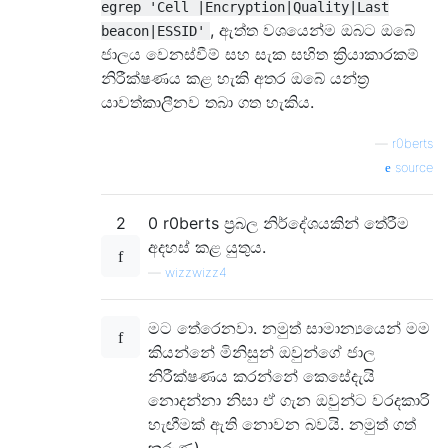
egrep 'Cell |Encryption|Quality|Last
, ඇත්ත වශයෙන්ම ඔබට ඔබේ
beacon|ESSID'
ජාලය වෙනස්වීම් සහ සැක සහිත ක්‍රියාකාරකම්
නිරීක්ෂණය කළ හැකි අතර ඔබේ යන්ත්‍ර
යාවත්කාලීනව තබා ගත හැකිය.
—
r0berts
source
2
0 r0berts ප්‍රබල නිර්දේශයකින් තේරීම
අදහස් කළ යුතුය.
—
wizzwizz4
මට තේරෙනවා. නමුත් සාමාන්‍යයෙන් මම
කියන්නේ මිනිසුන් ඔවුන්ගේ ජාල
නිරීක්ෂණය කරන්නේ කෙසේදැයි
නොදන්නා නිසා ඒ ගැන ඔවුන්ට වරදකාරි
හැඟීමක් ඇති නොවන බවයි. නමුත් ගත්