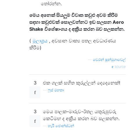
තෝරන්න.
මෙය අනෙක් සියලුම විවෘත කවුළු අවම කිරීම
සඳහා කවුළුවක් සොලවන්නට ඉඩ සලසන Aero
Shake විශේෂාංගය ද අක්‍රීය කරන බව සලකන්න.
(
මූලාශ්‍රය
, අවසාන වාක්‍ය පතල අවධාරණය
කිරීම)
—
චෙරන් ෂුන්මුගාවෙල්
source
3
එක ගලක් සහිත කුරුල්ලන් දෙදෙනෙක්!
—
ෆූස් මහතා
3
මෙය පාලක-මාරුව-ඊතල යතුරුපුවරු
කෙටිමඟ ද අක්‍රීය කරන බව සලකන්න.
—
හැරී ජොන්ස්ටන්