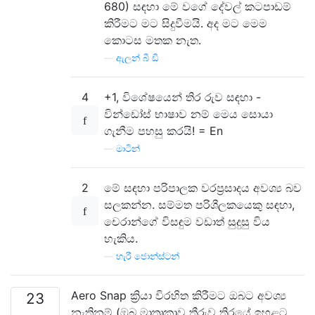
680) සඳහා මේ වගේ දේවල් කටපාඩම්
කිරීමට මට සිදුවීමයි. අද මට මෙම
කොටස මතක නැත.
—
ඇලන් බී ඩී
4
+1, විශේෂයෙන් තිර රුව සඳහා -
වින්ඩෝස් භාෂාව නම් මෙය සොයා
ගැනීම පහසු කරයි! = En
—
මාටින්
2
මේ සඳහා පරිපාලක වරප්‍රසාදය අවශ්‍ය බව
සලකන්න. සම්මත පරිශීලකයෙකු සඳහා,
චෙරාන්ගේ විසඳුම වඩාත් සුදුසු විය
හැකිය.
—
හැරී ජොන්ස්ටන්
Aero Snap ක්‍රියා විරහිත කිරීමට ඔබට අවශ්‍ය
23
නැතිනම් (ඔබ මාතෘකාව තීරුව තිරයේ ඉහළට