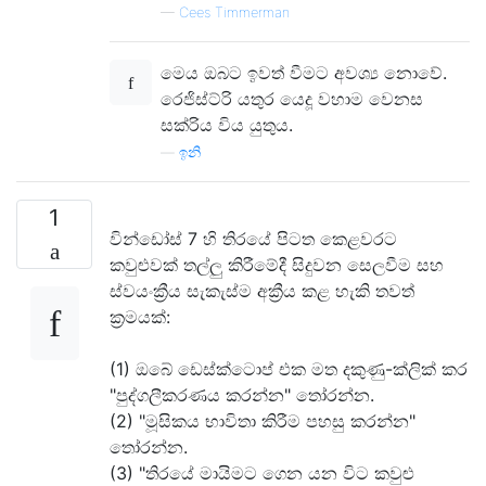
—
Cees Timmerman
මෙය ඔබට ඉවත් වීමට අවශ්‍ය නොවේ.
රෙජිස්ට්රි යතුර යෙදූ වහාම වෙනස
සක්රිය විය යුතුය.
—
ඉනි
1
වින්ඩෝස් 7 හි තිරයේ පිටත කෙළවරට
කවුළුවක් තල්ලු කිරීමේදී සිදුවන සෙලවීම සහ
ස්වයංක්‍රීය සැකැස්ම අක්‍රීය කළ හැකි තවත්
ක්‍රමයක්:
(1) ඔබේ ඩෙස්ක්ටොප් එක මත දකුණු-ක්ලික් කර
"පුද්ගලීකරණය කරන්න" තෝරන්න.
(2) "මූසිකය භාවිතා කිරීම පහසු කරන්න"
තෝරන්න.
(3) "තිරයේ මායිමට ගෙන යන විට කවුළු