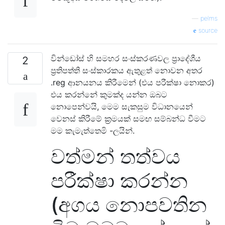
—
pelms
source
වින්ඩෝස් හි සමහර සංස්කරණවල ප්‍රාදේශීය
2
ප්‍රතිපත්ති සංස්කාරකය ඇතුළත් නොවන අතර
.reg ආනයනය කිරීමෙන් (එය පරීක්ෂා නොකර)
එය කරන්නේ කුමක්ද යන්න ඔබට
නොපෙන්වයි, මෙම සැකසුම විධානයෙන්
වෙනස් කිරීමේ ක්‍රමයක් සමඟ සම්බන්ධ වීමට
මම කැමැත්තෙමි -ලයින්.
වත්මන් තත්වය
පරීක්ෂා කරන්න
(අගය නොපවතින