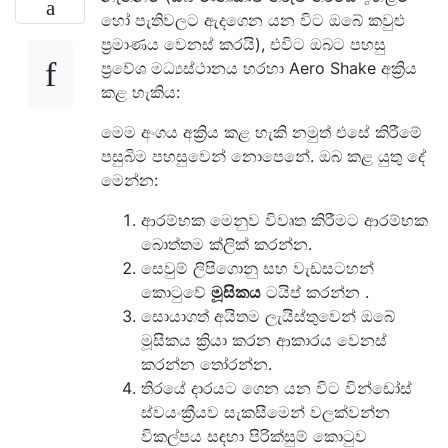
හෝ පැතිවලට ඇදගෙන යන විට ඔබේ කවුළු
ප්‍රමාණය වෙනස් කරයි), එවිට ඔබට පහසු
ප්‍රවේශ මධ්‍යස්ථානය හරහා Aero Shake අක්‍රිය
කළ හැකිය:
මෙම අංගය අක්‍රිය කළ හැකි නමුත් එසේ කිරීමේ
පසුබිම පහසුවෙන් නොපෙනේ. ඔබ කළ යුතු දේ
මෙන්න:
ආරම්භක මෙනුව විවෘත කිරීමට ආරම්භක
බොත්තම ක්ලික් කරන්න.
සෙවුම් ලිපිගොනු සහ වැඩසටහන්
කොටුවේ
මූසිකය
ටයිප් කරන්න .
සොයාගත් අයිතම ලැයිස්තුවෙන් ඔබේ
මූසිකය ක්‍රියා කරන ආකාරය වෙනස්
කරන්න තෝරන්න.
තිරයේ දාරයට ගෙන යන විට වින්ඩෝස්
ස්වයංක්‍රීයව සැකසීමෙන් වලක්වන්න
විකල්පය සඳහා පිරික්සුම් කොටුව