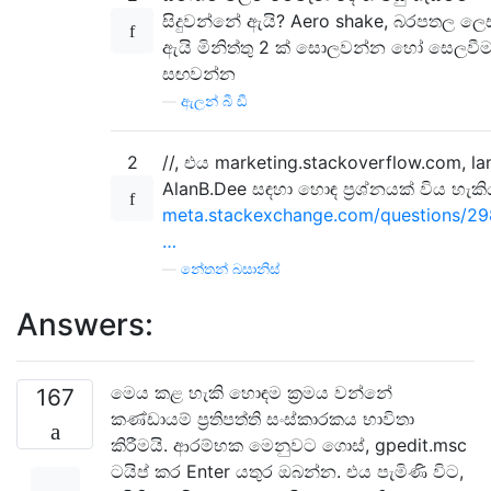
සිදුවන්නේ ඇයි? Aero shake, බරපතල ලෙ
ඇයි මිනිත්තු 2 ක් සොලවන්න හෝ සෙලවීම
සඟවන්න
—
ඇලන් බී ඩී
2
//, එය marketing.stackoverflow.com, la
AlanB.Dee සඳහා හොඳ ප්‍රශ්නයක් විය හැකි
meta.stackexchange.com/questions/29
…
—
නේතන් බසානිස්
Answers:
මෙය කළ හැකි හොඳම ක්‍රමය වන්නේ
167
කණ්ඩායම් ප්‍රතිපත්ති සංස්කාරකය භාවිතා
කිරීමයි. ආරම්භක මෙනුවට ගොස්, gpedit.msc
ටයිප් කර Enter යතුර ඔබන්න. එය පැමිණි විට,