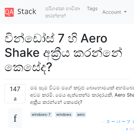
පරිගණක භාවිතා
Tags
Account
කරන්නන්
වින්ඩෝස් 7 හි Aero
Shake අක්‍රීය කරන්නේ
කෙසේද?
මම සෑම විටම මගේ කවුළු බොහොමයක් අහම්බෙ
147
අවම කරමි. මෙය ඇත්තෙන්ම කරදරයකි. Aero Sh
අක්‍රීය කරන්නේ කෙසේද?
windows-7
windows
aero
—
ス ー パ ー フ 
so