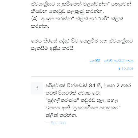
ස්වයංක්‍රීයව සැකසීමෙන් වලක්වන්න" යනුවෙන්
කියවන කොටුව සලකුණු කරන්න.
(4) "අයදුම් කරන්න" ක්ලික් කර "හරි" ක්ලික්
කරන්න.
මෙය තිරයේ අද්දර සිට සෙලවීම සහ ස්වයංක්‍රීයව
සැකසීම අක්‍රීය කරයි.
—
ජෝයි - වෙබ් සංවර්ධකයා
source
පරිපූර්ණ! වින්ඩෝස් 8.1 හි, 1 සහ 2 අතර
තවත් පියවරක් අවශ්‍ය වේ:
"පුද්ගලීකරණය" කවුළුව තුළ, පහළ
වම්පස ඇති "ප්‍රවේශවීමේ පහසුකම"
ක්ලික් කරන්න.
—
Sphinxxx