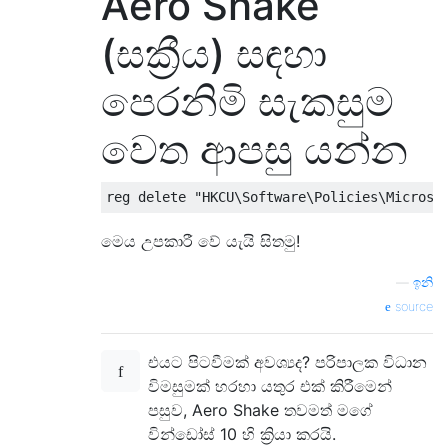
Aero Shake
(සක්‍රීය) සඳහා
පෙරනිමි සැකසුම
වෙත ආපසු යන්න
මෙය උපකාරී වේ යැයි සිතමු!
—
ඉනි
source
එයට පිටවීමක් අවශ්‍යද? පරිපාලක විධාන
විමසුමක් හරහා යතුර එක් කිරීමෙන්
පසුව, Aero Shake තවමත් මගේ
වින්ඩෝස් 10 හි ක්‍රියා කරයි.