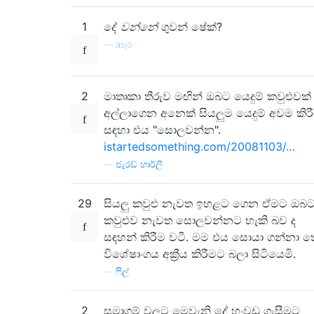
1
දේ
වන්නේ
ගුවන් ෂේක්?
—
asjo
2
මාතෘකා තීරුව මඟින් ඔබට යෙදුම් කවුළුවක්
අල්ලාගෙන අනෙක් සියලුම යෙදුම් අවම කිර
සඳහා එය "සොලවන්න".
istartedsomething.com/20081103/…
—
ජැරඩ් හාර්ලි
29
සියලු කවුළු නැවත ඉහළට ගෙන ඒමට ඔබ
කවුළුව නැවත සොලවන්නට හැකි බව ද
සඳහන් කිරීම වටී. මම එය සොයා ගන්නා ත
විශේෂාංගය අක්‍රීය කිරීමට බලා සිටියෙමි.
—
ෆිල්
2
සමාගම් වලට මෙවැනි දේ හංවඩු ගැසීමට