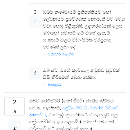
3
ඔබට කණ්ඩායම් ප්‍රතිපත්තියට හෝ
ලේඛනයට ප්‍රවේශයක් නොමැති විට මෙය
වඩා හොඳ පිළිතුරකි. උදාහරණයක් ලෙස,
බොහෝ සමාගම් මේ වගේ ඇතැම්
සැකසුම් වලට වඩා සීමිත වරප්‍රසාද
පමණක් ලබා දේ.
—
කොනර් ගැලගර්
ඔබ සර්, මගේ කාර්යාල කවුළුව පුටුවක්
විසි කිරීමෙන් බේරා ගත්තා.
—
බකමූණ
ඔබට රෙජිස්ට්රි (හෝ ජීපීඊ) ස්පර්ශ කිරීමට
2
අවශ්‍ය නැතිනම්,
අල්ටිමේට් වින්ඩෝස් ට්වීකර්
බාගන්න,
එය 'පුද්ගලාරෝපණය' සැකසුම් තුළ
අක්‍රිය කිරීමට ඉඩ සලසයි (වෙනත් බොහෝ
ට්වීකූඅයි වර්ගයේ දේවල් සමඟ).