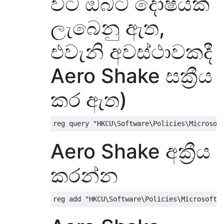
විට ඔබට දෝෂයක්
ලැබෙනු ඇත,
එවැනි අවස්ථාවකදී
Aero Shake සක්‍රීය
කර ඇත)
Aero Shake අක්‍රීය
කරන්න