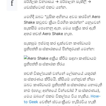
පරිශීලක වින්‍යාසය -> පරිපාලන සැකිලි ->
ඩෙස්ක්ටොප් එකට යන්න.
මෙහිදී ඔබට "මූසික අභිනය අවම කරමින් Aero
Shake කවුළුව ක්‍රියා විරහිත කරන්න" යනුවෙන්
සැකසීම් පෙනෙනු ඇත. මෙය සක්‍රීය කර ඇති
අතර තවත් Aero Shake නැත.
සැකසුම ඉස්මතු කර දැක්වෙන කණ්ඩායම්
ප්‍රතිපත්ති සංස්කාරකයේ පින්තූරයක් මෙන්න:
තවත් විකල්පයක් වන්නේ ලේඛනයේ යතුරක්
සංස්කරණය කිරීමයි. කිසියම් හේතුවක් නිසා
ඔබට කණ්ඩායම් ප්‍රතිපත්ති සංස්කාරකය නොමැති
නම් (පහළ අන්තයේ වින්ඩෝස් 7 සංස්කරණය),
මෙය ඔබගේ එකම විකල්පය විය හැකිය.
How-
to Geek
වෙතින් ස්වයංක්‍රීයව හැසිරවිය හැකි