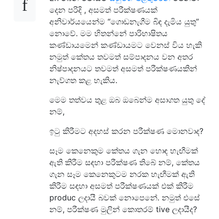
දෙන පරිදි , අසමත් පරීක්ෂණයක්
අනිවාර්යයෙන්ම “ගොඩනැගීම බිඳ දැමිය යුතු”
නොවේ. මම හිතන්නේ පාරිභාෂිතය
කණ්ඩායමෙන් කණ්ඩායමට වෙනස් විය හැකි
නමුත් කේතය තවමත් සම්පාදනය වන අතර
නිෂ්පාදනයට තවමත් අසමත් පරීක්ෂණයකින්
නැව්ගත කළ හැකිය.
මෙම තත්වය තුළ ඔබ ඔබෙන්ම අසාගත යුතු දේ
නම්,
ඉටු කිරීමට අදහස් කරන පරීක්ෂණ මොනවාද?
සෑම කෙනෙකුම කේතය ගැන හොඳ හැඟීමක්
ඇති කිරීම සඳහා පරීක්ෂණ තිබේ නම්, කේතය
ගැන සෑම කෙනෙකුටම නරක හැඟීමක් ඇති
කිරීම සඳහා අසමත් පරීක්ෂණයක් එක් කිරීම
produc ලදායී බවක් නොපෙනේ. නමුත් එසේ
නම්, පරීක්ෂණ මුලින් කොතරම් tive ලදායීද?