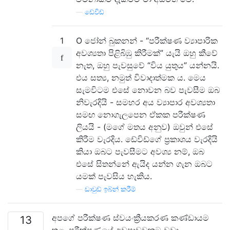
—
ඩේවිඩ්
1
O ජෝන් බුකනන් - “පරීක්ෂණ ව්‍යාපාරික
අවශ්‍යතා පිළිබිඹු කිරීමක්” යැයි ඔහු කීවේ
නැත, ඔහු පැවසුවේ “විය යුතුය” යන්නයි.
එය සත්‍ය, නමුත් විවාදාත්මක ය. මෙය
සැමවිටම එසේ නොවන බව පැවසීම ඔබ
නිවැරදියි - සමහර අය ව්‍යාපාර අවශ්‍යතා
සමඟ නොගැලපෙන ඒකක පරීක්ෂණ
ලියයි - (මගේ මතය අනුව) ඔවුන් එසේ
කිරීම වැරදිය. ඩේවිඩ්ගේ ප්‍රකාශය වැරදියි
කියා ඔබට පැවසීමට අවශ්‍ය නම්, ඔබ
එසේ සිතන්නේ ඇයිද යන්න ගැන ඔබට
යමක් පැවසිය හැකිය.
—
ඩාවුඩ් ඉබ්න් කරීම්
අපගේ පරීක්ෂණ ස්වයංක්‍රීයකරණ කණ්ඩායම
13