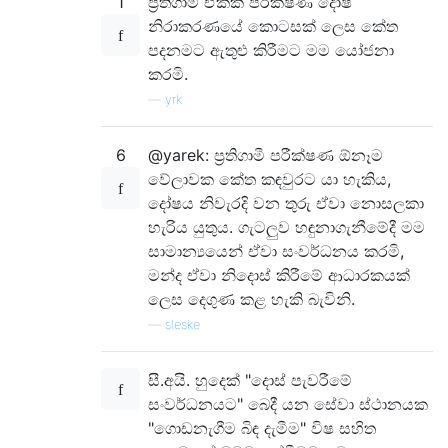
1
ප්‍රතිගාමී ඒකක පරීක්ෂණ දෝෂ
නිරාකරණයේ කොටසක් ලෙස කේත
පදනමට ඇතුළු කිරීමට මම යෝජනා
කරමි.
—
yrk
6
@yarek: ප්‍රතිගාමී පරීක්ෂණ ඕනෑම
වේලාවක කේත කඳවුරට යා හැකිය,
දෝෂය නිවැරදි වන තුරු ඒවා නොසලකා
හැරිය යුතුය. ගැටලුව හඳුනාගැනීමේදී මම
සාමාන්‍යයෙන් ඒවා සංවර්ධනය කරමි,
මන්ද ඒවා නිදොස් කිරීමේ ආධාරකයක්
ලෙස දෙගුණ කළ හැකි බැවිනි.
—
sleske
සී.අයි. හුදෙක් "දොස් පැවරීමේ
සංවර්ධනයට" බෙදී යන සේවා ස්ථානයක
"ගොඩනැගීම බිඳ දැමීම" විෂ සහිත