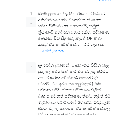
1
ඔබේ ප්‍රකාශය වැරදියි, ඒකක පරීක්ෂණ
අනිවාර්යයෙන්ම ව්‍යාපාරික අවශ්‍යතා
සමඟ සිතියම් ගත නොකරයි, නමුත්
ක්‍රියාකාරී හෝ අවසානය දක්වා පරීක්ෂණ
බොහෝ විට සිදු වේ, නමුත් OP කතා
කළේ ඒකක පරීක්ෂණ / TDD ගැන ය.
—
ජෝන් බුකනන්
@ ජෝන් බුකනන්: මෘදුකාංගය විසින් කළ
යුතු දේ කරන්නේ නම් එය වලංගු කිරීමට
අදහස් කරන පරීක්ෂණ මොනවාද?
(එනම්, එය අවශ්‍යතා සපුරාලයි.) ඔබ
පවසන පරිදි, ඒකක පරීක්ෂණ වලින්
බැහැර වෙනත් පරීක්ෂණ තිබේ. නමුත් එම
මෘදුකාංගය ව්‍යාපාරයේ අවශ්‍යතා සපුරාලන
බවට වලංගු නොවන ඒකක පරීක්ෂණවල
වටිනාකම දැකීමට මා අසමත් වේ.