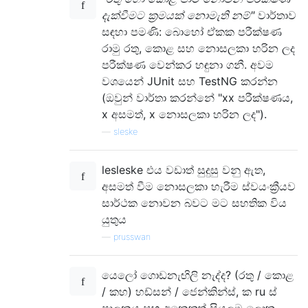
දැක්වීමට ක්‍රමයක් නොමැති නම්"
වාර්තාව
සඳහා පමණි: බොහෝ ඒකක පරීක්ෂණ
රාමු රතු, කොළ සහ නොසලකා හරින ලද
පරීක්ෂණ වෙන්කර හඳුනා ගනී. අවම
වශයෙන් JUnit සහ TestNG කරන්න
(ඔවුන් වාර්තා කරන්නේ "xx පරීක්ෂණය,
x අසමත්, x නොසලකා හරින ලද").
—
sleske
lesleske එය වඩාත් සුදුසු වනු ඇත,
අසමත් වීම නොසලකා හැරීම ස්වයංක්‍රීයව
සාර්ථක නොවන බවට මට සහතික විය
යුතුය
—
prusswan
යෙලෝ ගොඩනැඟිලි නැද්ද? (රතු / කොළ
/ කහ) හඩ්සන් / ජෙන්කින්ස්, ක ru ස්