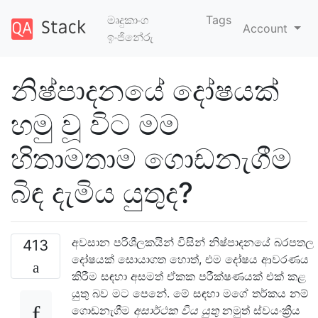
මෘදුකාංග
Tags
Account
ඉංජිනේරු
නිෂ්පාදනයේ දෝෂයක්
හමු වූ විට මම
හිතාමතාම ගොඩනැගීම
බිඳ දැමිය යුතුද?
අවසාන පරිශීලකයින් විසින් නිෂ්පාදනයේ බරපතල
413
දෝෂයක් සොයාගත හොත්, එම දෝෂය ආවරණය
කිරීම සඳහා අසමත් ඒකක පරීක්ෂණයක් එක් කළ
යුතු බව මට පෙනේ. මේ සඳහා මගේ තර්කය නම්
ගොඩනැගීම
අසාර්ථක විය යුතු
නමුත් ස්වයංක්‍රීය