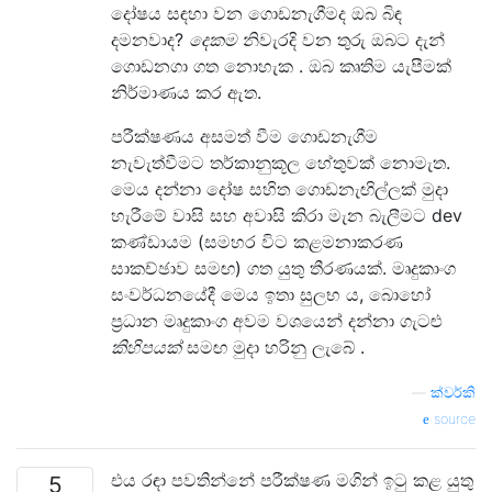
දෝෂය සඳහා වන ගොඩනැගීමද ඔබ බිඳ
දමනවාද?
දෙකම
නිවැරදි වන තුරු ඔබට දැන්
ගොඩනගා ගත නොහැක . ඔබ කෘතිම යැපීමක්
නිර්මාණය කර ඇත.
පරීක්ෂණය අසමත් වීම ගොඩනැගීම
නැවැත්වීමට තර්කානුකූල හේතුවක් නොමැත.
මෙය දන්නා දෝෂ සහිත ගොඩනැඟිල්ලක් මුදා
හැරීමේ වාසි සහ අවාසි කිරා මැන බැලීමට dev
කණ්ඩායම (සමහර විට කළමනාකරණ
සාකච්ඡාව සමඟ) ගත යුතු තීරණයක්. මෘදුකාංග
සංවර්ධනයේදී මෙය ඉතා සුලභ ය, බොහෝ
ප්‍රධාන මෘදුකාංග අවම වශයෙන් දන්නා ගැටළු
කිහිපයක්
සමඟ මුදා හරිනු ලැබේ .
—
ක්වර්කි
source
එය රඳා පවතින්නේ පරීක්ෂණ මගින් ඉටු කළ යුතු
5