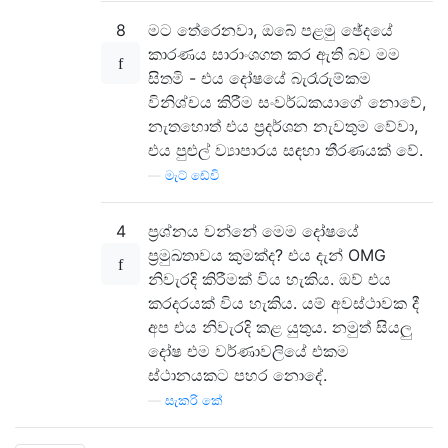
8
මට තේරෙනවා, ඔබේ පළමු ඡේදයේ
කාරණය සාරාංශගත කර ඇති බව මම
සිතමි - එය දෝෂයේ බැරෑරුම්කම
විනිශ්චය කිරීම සංවර්ධකයාගේ නොවේ,
නැතහොත් එය ප්‍රදර්ශන නැවතුම වේවා,
එය පුළුල් ව්‍යාපාරය සඳහා තීරණයක් වේ.
—
මැට් ඩේවි
4
ප්‍රශ්නය වන්නේ මෙම දෝෂයේ
ප්‍රමුඛතාවය කුමක්ද? එය දැන් OMG
නිවැරදි කිරීමක් විය හැකිය. ඔව් එය
කරදරයක් විය හැකිය. යම් අවස්ථාවක දී
අප එය නිවැරදි කළ යුතුය. නමුත් සියලු
දෝෂ එම වර්ණාවලියේ එකම
ස්ථානයකට පහර නොදේ.
—
සැකරි කේ