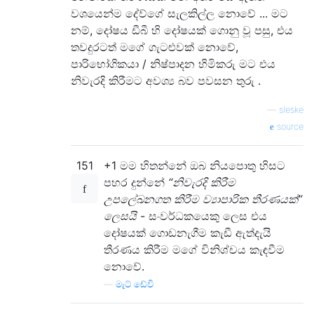
වශයෙන්ම දේව්ගේ සැලකිල්ල නොවේ ... මට
නම්, දෝෂය ඩීබී හි දෝෂයක් ගොනු වූ පසු, එය
තවදුරටත් මගේ ගැටළුවක් නොවේ,
පාරිභෝගිකයා / නිෂ්පාදන හිමිකරු මට එය
නිවැරදි කිරීමට අවශ්‍ය බව පවසන තුරු .
—
sleske
source
151
+1 මම හිතන්නේ ඔබ නියපොතු හිසට
පහර දුන්නේ
“නිවැරදි කිරීම
උපලේඛනගත කිරීම ව්‍යාපාරික තීරණයක්”
ලෙසයි
- සංවර්ධකයෙකු ලෙස එය
දෝෂයක් ගොඩනැගීම කැඩී ඇත්දැයි
තීරණය කිරීම මගේ විනිශ්චය කැඳවීම
නොවේ.
—
මැට් ඩේවි