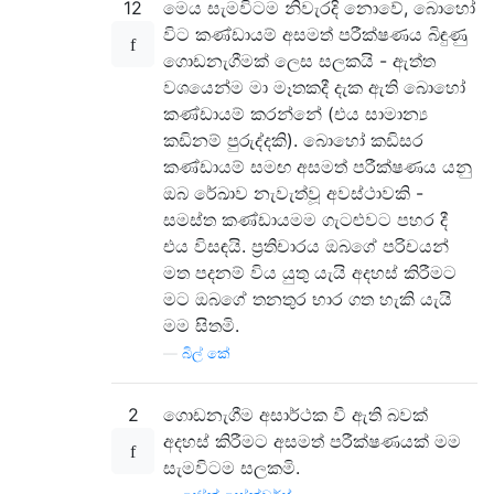
12
මෙය සැමවිටම නිවැරදි නොවේ, බොහෝ
විට කණ්ඩායම් අසමත් පරීක්ෂණය බිඳුණු
ගොඩනැගීමක් ලෙස සලකයි - ඇත්ත
වශයෙන්ම මා මෑතකදී දැක ඇති බොහෝ
කණ්ඩායම් කරන්නේ (එය සාමාන්‍ය
කඩිනම් පුරුද්දකි). බොහෝ කඩිසර
කණ්ඩායම් සමඟ අසමත් පරීක්ෂණය යනු
ඔබ රේඛාව නැවැත්වූ අවස්ථාවකි -
සමස්ත කණ්ඩායමම ගැටළුවට පහර දී
එය විසඳයි. ප්‍රතිචාරය ඔබගේ පරිචයන්
මත පදනම් විය යුතු යැයි අදහස් කිරීමට
මට ඔබගේ තනතුර භාර ගත හැකි යැයි
මම සිතමි.
—
බිල් කේ
2
ගොඩනැගීම අසාර්ථක වී ඇති බවක්
අදහස් කිරීමට අසමත් පරීක්ෂණයක් මම
සැමවිටම සලකමි.