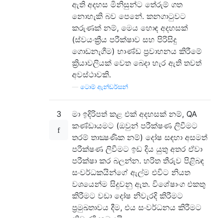
ඇති අදහස මිනිසුන්ට තේරුම් ගත
නොහැකි බව පෙනේ. කනගාටුවට
කරුණක් නම්, මෙය හොඳ අදහසක්
(ස්වයංක්‍රීය පරීක්ෂාව සහ පිරිසිදු
ගොඩනැගීම) භාණ්ඩ ප්‍රවාහනය කිරීමේ
ක්‍රියාවලියක් වෙත බෙදා හැර ඇති තවත්
අවස්ථාවකි.
—
ටොම් ඇන්ඩර්සන්
3
මා ඉදිරිපත් කළ එක් අදහසක් නම්, QA
කණ්ඩායමට (ඔවුන් පරීක්ෂණ ලිවීමට
තරම් තාක්‍ෂණික නම්) දෝෂ සඳහා අසමත්
පරීක්ෂණ ලිවීමට ඉඩ දිය යුතු අතර ඒවා
පරීක්ෂා කර බලන්න. හරිත තීරුව පිළිබඳ
සංවර්ධකයින්ගේ ඇල්ම එවිට නියත
වශයෙන්ම සිදුවනු ඇත. විශේෂාංග එකතු
කිරීමට වඩා දෝෂ නිවැරදි කිරීමට
ප්‍රමුඛතාවය දීම, එය සංවර්ධනය කිරීමට