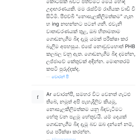
කොටසක් බවට පත්වීමට මෙය හොඳ
උදාහරණයකි. මම රැස්වීම් රාශියක වාඩි වී
සිටිමි. පීඑච්බී "නොසැලකිලිමත්කම" ගැන
හ ing නඟන්නට පටන් ගනී. එවැනි
වාතාවරණයක් තුළ, ඔබ හිතාමතාම
ගොඩනැගීම බිඳ දැමූ යමක් පරීක්ෂා කර
බැලීම අපහසුය. එසේ නොවුවහොත් PHB
කලබල වනු ඇත. ගොඩනැගීම බිඳ දමන්න,
ලජ්ජාවේ කේතුවක් අඳින්න. මොනතරම්
කපටි පුරුද්දක්ද.
—
වොරන් පී
Ar වොරන්පී, සමහර විට වෙනත් ගැටළු
තිබේ, නමුත් අපි පැහැදිලිව කියමු,
නොසැලකිලිමත්කම යනු බිඳවැටීමට
හේතු වන පළමු හේතුවයි. යම් දෙයක්
ගොඩනැගීම බිඳ දැමූ බව ඔබ දන්නේ නම්,
එය පරීක්ෂා කරන්න.
—
AProgrammer