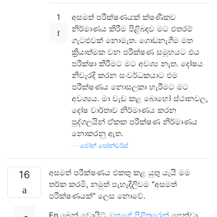
1
අසමත් පරීක්ෂණයක් ක්ෂණිකව
නිර්මාණය කිරීම පිළිබඳව මට එතරම්
ගැටළුවක් නොමැත. ගොඩනැගීම මත
ක්‍රියාත්මක වන පරීක්ෂණ සමූහයට එය
පරීක්ෂා කිරීමට මට අවශ්‍ය නැත. දෝෂය
නිවැරදි කරන සංවර්ධකයාට එම
පරීක්ෂණය නොසලකා හැරීමට මට
අවශ්‍යය. මා වැඩ කළ බොහෝ ස්ථානවල,
දෝෂ වාර්තාව නිර්මාණය කරන
පුද්ගලයින් ඒකක පරීක්ෂණ නිර්මාණය
නොකරනු ඇත.
—
ජෝන් සෝන්ඩර්ස්
අසමත් පරීක්ෂණය එකතු කළ යුතු යැයි මම
16
තර්ක කරමි, නමුත් පැහැදිලිවම "අසමත්
පරීක්ෂණයක්" ලෙස නොවේ.
En බෙන් වොයිට්
ඔහුගේ පිළිතුරෙන්
පෙන්වා