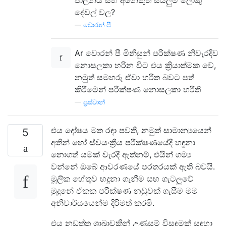
පාලනය සහ අනෙකුත් සියලුම ලොකු
දේවල් වල?
—
වොරන් පී
Ar වොරන් පී මිනිසුන් පරීක්ෂණ නිවැරදිව
නොසලකා හරින විට එය ක්‍රියාත්මක වේ,
නමුත් සමහරු ඒවා හරිත බවට පත්
කිරීමෙන් පරීක්ෂණ නොසලකා හරිති
—
ප්‍රස්වාන්
එය දෝෂය මත රඳා පවතී, නමුත් සාමාන්‍යයෙන්
5
අතින් හෝ ස්වයංක්‍රීය පරීක්ෂණයේදී හඳුනා
නොගත් යමක් වැරදී ඇත්නම්, එයින් ගම්‍ය
වන්නේ ඔබේ ආවරණයේ පරතරයක් ඇති බවයි.
මූලික හේතුව හදුනා ගැනීම සහ ගැටලුවේ
මුදුනේ ඒකක පරීක්ෂණ නඩුවක් ගැසීම මම
අනිවාර්යයෙන්ම දිරිමත් කරමි.
එය නඩත්තු ශාඛාවකින් උණුසුම් විසඳුමක් සඳහා