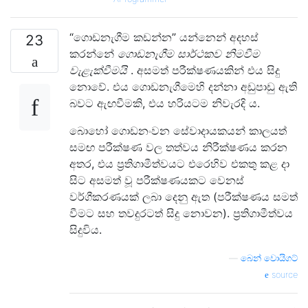
“ගොඩනැගීම කඩන්න” යන්නෙන් අදහස්
23
කරන්නේ
ගොඩනැගීම සාර්ථකව නිමවීම
වැළැක්වීමයි
. අසමත් පරීක්ෂණයකින් එය සිදු
නොවේ. එය ගොඩනැගීමෙහි දන්නා අඩුපාඩු ඇති
බවට ඇඟවීමකි, එය හරියටම නිවැරදි ය.
බොහෝ ගොඩනංවන සේවාදායකයන් කාලයත්
සමඟ පරීක්ෂණ වල තත්වය නිරීක්ෂණය කරන
අතර, එය ප්‍රතිගාමීත්වයට එරෙහිව එකතු කළ දා
සිට අසමත් වූ පරීක්ෂණයකට වෙනස්
වර්ගීකරණයක් ලබා දෙනු ඇත (පරීක්ෂණය සමත්
වීමට සහ තවදුරටත් සිදු නොවන). ප්‍රතිගාමීත්වය
සිදුවිය.
—
බෙන් වොයිගට්
source