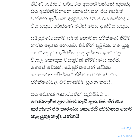
තීරණ ගැනීමට හරියටම අසමත් වන්නේ කුමක්ද,
එය අසමත් වන්නේ කෙසේද සහ එය අසමත්
වන්නේ ඇයි යන දැනුමෙන් ව්‍යාපාරය සන්නද්ධ
විය යුතුය. පරීක්ෂණ මගින් මෙය දැක්විය යුතුය.
සම්පුර්ණයෙන්ම සමත් නොවන පරීක්ෂණ තිබීම
නරක දෙයක් නොවේ. එමඟින් ප්‍රමුඛතා ගත යුතු
හා ඒ අනුව හැසිරවිය යුතු දන්නා ගැටළු වල
විශාල කෞතුක වස්තුවක් නිර්මාණය කරයි.
කෙසේ වෙතත්, සම්පූර්ණයෙන්
පරීක්‍ෂා
නොකරන පරීක්ෂණ තිබීම ගැටළුවක්. එය
පරීක්ෂණවල වටිනාකමම ප්‍රශ්න කරයි.
එය වෙනත් ආකාරයකින් පැවසීමට ...
ගොඩනැගීම දැනටමත් කැඩී ඇත. ඔබ තීරණය
කරන්නේ එම කාරණය කෙරෙහි අවධානය යොමු
කළ යුතුද නැද්ද යන්නයි.
—
ඩේවිඩ්
source