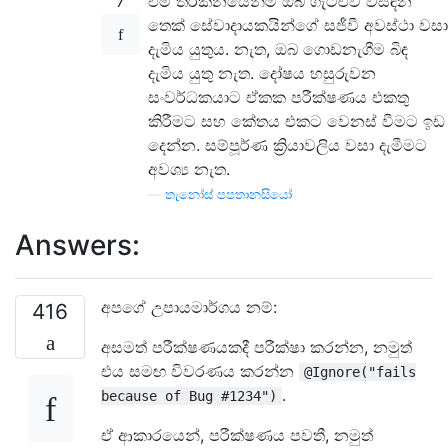
7
එම තර්කනයෙන්ම ඔබ ගැටළුව විසඳන
තෙක් සේවාදායකයින්ගේ සජීවී අවස්ථා වසා
දැමිය යුතුය. නැත, ඔබ ගොඩනැගීම බිඳ
දැමිය යුතු නැත. දෝෂය හසුරුවන
සංවර්ධකයාට ඒකක පරීක්ෂණය එකතු
කිරීමට සහ කේතය එකට වෙනස් වීමට ඉඩ
දෙන්න. සම්පූර්ණ ක්‍රියාවලිය වසා දැමීමට
අවශ්‍ය නැත.
—
තැනෝස් පපතානසියෝ
Answers:
අපගේ උපායමාර්ගය නම්:
416
අසමත් පරීක්ෂණයකදී පරීක්ෂා කරන්න, නමුත්
එය සමඟ විවරණය කරන්න
@Ignore("fails
.
because of Bug #1234")
ඒ ආකාරයෙන්, පරීක්ෂණය පවතී, නමුත්