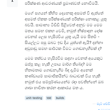
පරීක්ෂණ ආවරණයක් ප්‍රමාණවත් නොවීමයි.
මගේ සගයන් කිහිප දෙනෙකු අසමත් වී ඇත්තේ
අසමත් ඒකක පරීක්ෂණයක් පරීක්ෂා නොකළ යුතු
බවයි. සාමාන්‍ය ටීඩීඩී පිළිවෙත් අනුව මම මෙම
මතය සමඟ එකඟ වෙමි, නමුත් නිෂ්පාදන දෝෂ
වෙනස් ලෙස හැසිරවිය යුතු යැයි මම සිතමි -
සියල්ලට පසු ඔබට ඉඩ දිය යුත්තේ ඇයි? දන්නා
අඩුපාඩු සමඟ සාර්ථක වීමට ගොඩනැඟීමක් ද?
මෙම තත්වය හැසිරවීම සඳහා වෙනත් අයෙකුට
ඔප්පු කළ හැකි උපාය මාර්ග තිබේද? මම
හිතාමතාම ගොඩනැගීම බිඳ දැමීම අනෙක්
කණ්ඩායම් සාමාජිකයින්ට බාධාවක් විය හැකි
නමුත් එය සම්පූර්ණයෙන්ම රඳා පවතින්නේ ඔබ
ශාඛා භාවිතා කරන ආකාරය මත ය.
unit-testing
tdd
builds
—
මැට් ඩේවි
source