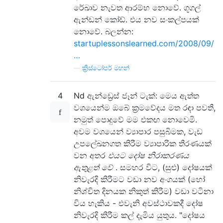
රේඛාව නැවත ආරම්භ නොවේ. ගූගල්
ඇන්ඩන් කෝඩ්. එය නව සංකල්පයක්
නොවේ. බලන්න:
startuplessonslearned.com/2008/09/
…
—
ක්‍රිස්ටෝපර් මහන්
4
Nd ඇන්ඩ්‍රෙස් ජෑන් ටැක්: මෙය ඇත්ත
වශයෙන්ම ඔබේ ක්‍රමවේදය මත රඳා පවතී,
නමුත් පොදුවේ මම එකඟ නොවෙමි.
අවම වශයෙන් ව්‍යාපාර පසුබිමක, වැඩ
උපලේඛනගත කිරීම ව්‍යාපාරික තීරණයක්
වන අතර
එයට දෝෂ නිරාකරණය
ඇතුළත් වේ
. සමහර විට, (සුළු) දෝෂයක්
නිවැරදි කිරීමට වඩා නව අංගයක් (හෝ
නිශ්චිත දිනයක නිකුත් කිරීම) වඩා වටිනා
විය හැකිය - එවැනි අවස්ථාවකදී දෝෂ
නිවැරදි කිරීම කල් දැමිය යුතුය. "දෝෂය