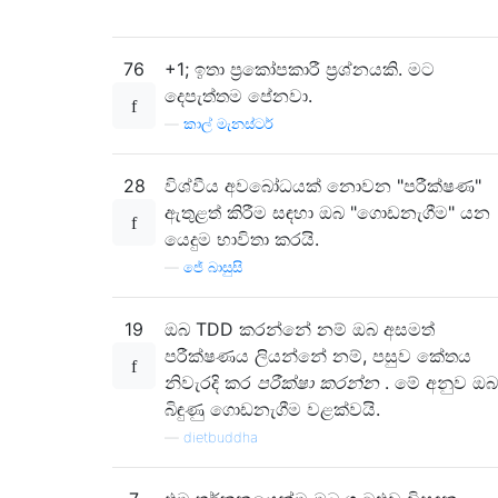
76
+1; ඉතා ප්‍රකෝපකාරී ප්‍රශ්නයකි. මට
දෙපැත්තම පේනවා.
—
කාල් මැනස්ටර්
28
විශ්වීය අවබෝධයක් නොවන "පරීක්ෂණ"
ඇතුළත් කිරීම සඳහා ඔබ "ගොඩනැගීම" යන
යෙදුම භාවිතා කරයි.
—
ජේ බාසුසි
19
ඔබ TDD කරන්නේ නම් ඔබ අසමත්
පරීක්ෂණය ලියන්නේ නම්, පසුව කේතය
නිවැරදි කර
පරීක්ෂා කරන්න
. මේ අනුව ඔබ
බිඳුණු ගොඩනැගීම වළක්වයි.
—
dietbuddha