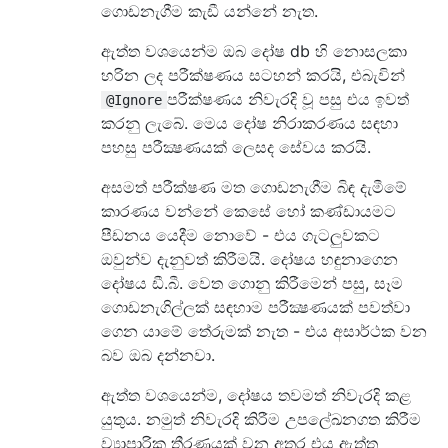
ගොඩනැගීම කැඩී යන්නේ නැත.
ඇත්ත වශයෙන්ම ඔබ දෝෂ db හි නොසලකා
හරින ලද පරීක්ෂණය සටහන් කරයි, එබැවින්
පරීක්ෂණය නිවැරදි වූ පසු එය ඉවත්
@Ignore
කරනු ලැබේ. මෙය දෝෂ නිරාකරණය සඳහා
පහසු පරීක්‍ෂණයක් ලෙසද සේවය කරයි.
අසමත් පරීක්ෂණ මත ගොඩනැගීම බිඳ දැමීමේ
කාරණය වන්නේ කෙසේ හෝ කණ්ඩායමට
පීඩනය යෙදීම නොවේ - එය ගැටලුවකට
ඔවුන්ව දැනුවත් කිරීමයි. දෝෂය හඳුනාගෙන
දෝෂය ඩී.බී. වෙත ගොනු කිරීමෙන් පසු, සෑම
ගොඩනැගිල්ලක් සඳහාම පරීක්‍ෂණයක් පවත්වා
ගෙන යාමේ තේරුමක් නැත - එය අසාර්ථක වන
බව ඔබ දන්නවා.
ඇත්ත වශයෙන්ම, දෝෂය තවමත් නිවැරදි කළ
යුතුය. නමුත් නිවැරදි කිරීම උපලේඛනගත කිරීම
ව්‍යාපාරික තීරණයක් වන අතර එය ඇත්ත