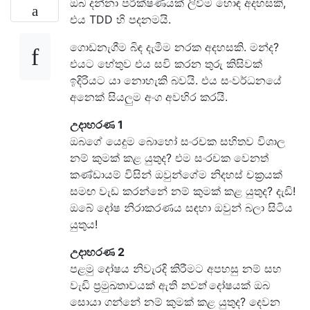
ඔබ දන්නා පරීක්ෂණයක් ලිවීම හොඳ අදහසකි,
එය TDD හි පදනමයි.
ගොඩනැගීම බිඳ දැමීම නරක අදහසකි. මන්ද?
එයට හේතුව එය සවි කරන තුරු කිසිවක්
ඉදිරියට යා නොහැකි බවයි. එය සංවර්ධනයේ
අනෙක් සියලුම අංග අවහිර කරයි.
උදාහරණ 1
ඔබගේ යෙදුම බොහෝ සංරචක සහිතව විශාල
නම් කුමක් කළ යුතුද? එම සංරචක වෙනත්
කණ්ඩායම් විසින් ඔවුන්ගේම නිදහස් චක්‍රයක්
සමඟ වැඩ කරන්නේ නම් කුමක් කළ යුතුද? දැඩි!
ඔබේ දෝෂ නිරාකරණය සඳහා ඔවුන් බලා සිටිය
යුතුය!
උදාහරණ 2
පළමු දෝෂය නිවැරදි කිරීමට අපහසු නම් සහ
වැඩි ප්‍රමුඛතාවයක් ඇති
තවත්
දෝෂයක් ඔබ
සොයා ගන්නේ නම් කුමක් කළ යුතුද? දෙවන