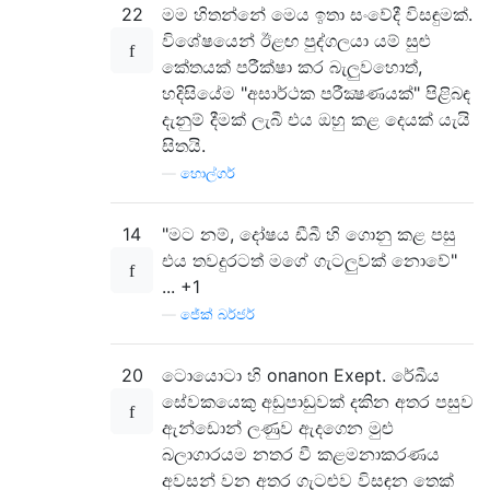
22
මම හිතන්නේ මෙය ඉතා සංවේදී විසඳුමක්.
විශේෂයෙන් ඊළඟ පුද්ගලයා යම් සුළු
කේතයක් පරීක්ෂා කර බැලුවහොත්,
හදිසියේම "අසාර්ථක පරීක්‍ෂණයක්" පිළිබඳ
දැනුම් දීමක් ලැබී එය ඔහු කළ දෙයක් යැයි
සිතයි.
—
හොල්ගර්
14
"මට නම්, දෝෂය ඩීබී හි ගොනු කළ පසු
එය තවදුරටත් මගේ ගැටලුවක් නොවේ"
... +1
—
ජේක් බර්ජර්
20
ටොයොටා හි onanon Exept. රේඛීය
සේවකයෙකු අඩුපාඩුවක් දකින අතර පසුව
ඇන්ඩොන් ලණුව ඇදගෙන මුළු
බලාගාරයම නතර වී කළමනාකරණය
අවසන් වන අතර ගැටළුව විසඳන තෙක්