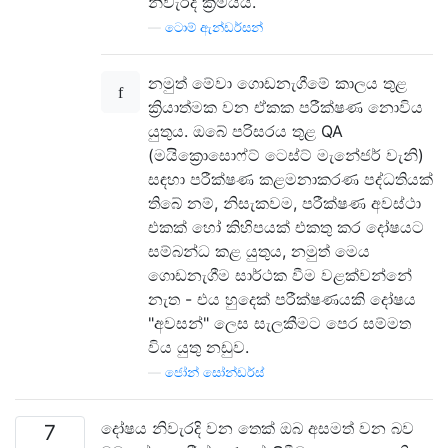
නිවැරදි ක්‍රමයයි.
—
ටොම් ඇන්ඩර්සන්
නමුත් මේවා ගොඩනැගීමේ කාලය තුළ
ක්‍රියාත්මක වන ඒකක පරීක්ෂණ නොවිය
යුතුය. ඔබේ පරිසරය තුළ QA
(මයික්‍රොසොෆ්ට් ටෙස්ට් මැනේජර් වැනි)
සඳහා පරීක්ෂණ කළමනාකරණ පද්ධතියක්
තිබේ නම්, නිසැකවම, පරීක්ෂණ අවස්ථා
එකක් හෝ කිහිපයක් එකතු කර දෝෂයට
සම්බන්ධ කළ යුතුය, නමුත් මෙය
ගොඩනැගීම සාර්ථක වීම වළක්වන්නේ
නැත - එය හුදෙක් පරීක්ෂණයකි දෝෂය
"අවසන්" ලෙස සැලකීමට පෙර සම්මත
විය යුතු නඩුව.
—
ජෝන් සෝන්ඩර්ස්
දෝෂය නිවැරදි වන තෙක් ඔබ අසමත් වන බව
7