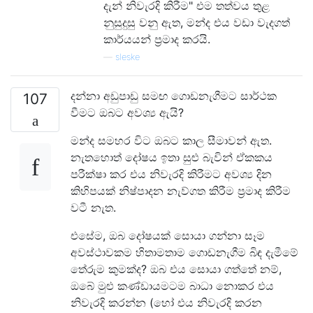
දැන් නිවැරදි කිරීම" එම තත්වය තුළ
නුසුදුසු වනු ඇත, මන්ද එය වඩා වැදගත්
කාර්යයන් ප්‍රමාද කරයි.
—
sleske
දන්නා අඩුපාඩු සමඟ ගොඩනැගීමට සාර්ථක
107
වීමට ඔබට අවශ්‍ය ඇයි?
මන්ද සමහර විට ඔබට කාල සීමාවන් ඇත.
නැතහොත් දෝෂය ඉතා සුළු බැවින් ඒකකය
පරීක්ෂා කර එය නිවැරදි කිරීමට අවශ්‍ය දින
කිහිපයක් නිෂ්පාදන නැව්ගත කිරීම ප්‍රමාද කිරීම
වටී නැත.
එසේම, ඔබ දෝෂයක් සොයා ගන්නා සෑම
අවස්ථාවකම හිතාමතාම ගොඩනැගීම බිඳ දැමීමේ
තේරුම කුමක්ද? ඔබ එය සොයා ගත්තේ නම්,
ඔබේ මුළු කණ්ඩායමටම බාධා නොකර එය
නිවැරදි කරන්න (හෝ එය නිවැරදි කරන