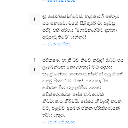
—
ජෝන් සෝන්ඩර්ස්
@ ජෝන්සෝන්ඩර්ස්: නමුත් එහි තේරුම
එය නොවේ. මගේ පිළිතුරේ මා පැවසූ
පරිදි, එහි අර්ථය “ගොඩනැගීමට දන්නා
අඩුපාඩු තිබේ” යන්නයි.
—
බෙන් වොයිග්ට්
1
පරීක්ෂණ නැති බව කීවේ කවුද? ඔබට එය
ලැබෙන්නේ කොහෙන්ද? මම අදහස්
කළේ දෝෂය සොයා ගැනීමෙන් පසු මගේ
පළමු පියවර වන්නේ ගොඩනැගීම
සාර්ථක වීම වැළැක්වීම නොව
සවිස්තරාත්මක දෝෂ වාර්තාවක්
නිර්මාණය කිරීමයි. දෝෂය නිවැරදි කරන
විට, පළමුව අසමත් ඒකක පරීක්ෂණයක්
තිබිය යුතුය.
—
ජෝන් සෝන්ඩර්ස්