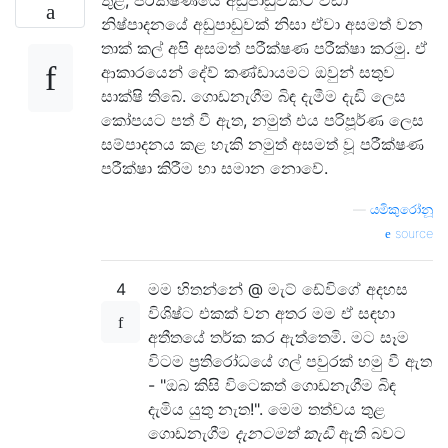
තුළ, පරීක්ෂණයේ අඩුපාඩුවකට වඩා
නිෂ්පාදනයේ අඩුපාඩුවක් නිසා ඒවා අසමත් වන
තාක් කල් අපි අසමත් පරීක්ෂණ පරීක්ෂා කරමු. ඒ
ආකාරයෙන් දේව් කණ්ඩායමට ඔවුන් සතුව
සාක්ෂි තිබේ. ගොඩනැගීම බිඳ දැමීම දැඩි ලෙස
කෝපයට පත් වී ඇත, නමුත් එය පරිපූර්ණ ලෙස
සම්පාදනය කළ හැකි නමුත් අසමත් වූ පරීක්ෂණ
පරීක්ෂා කිරීම හා සමාන නොවේ.
—
යමිකුරෝනූ
source
4
මම හිතන්නේ @ මැට් ඩේවිගේ අදහස
විශිෂ්ට එකක් වන අතර මම ඒ සඳහා
අතීතයේ තර්ක කර ඇත්තෙමි. මට සෑම
විටම ප්‍රතිරෝධයේ ගල් පවුරක් හමු වී ඇත
- "ඔබ කිසි විටෙකත් ගොඩනැගීම බිඳ
දැමිය යුතු නැත!". මෙම තත්වය තුළ
ගොඩනැගීම
දැනටමත් කැඩී
ඇති බවට