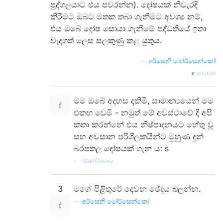
පුද්ගලයාට එය පවරන්න). දෝෂයක් නිවැරදි
කිරීමට ඔබට මතක තබා ගැනීමට අවශ්‍ය නම්,
එය ඔබේ දෝෂ සොයා ගැනීමේ පද්ධතියේ ඉතා
වැදගත් ලෙස සලකුණු කළ යුතුය.
—
අර්සෙනී මෝර්සෙන්කෝ
source
මම ඔබේ අදහස දකිමි, සාමාන්‍යයෙන් මම
එකඟ වෙමි - නමුත් මේ අවස්ථාවේ දී අපි
කතා කරන්නේ එය නිෂ්පාදනයට හේතු වූ
සහ අවසාන පරිශීලකයින්ට මුහුණ දුන්
බරපතල දෝෂයක් ගැන ය: s
—
MattDavey
3
මගේ පිළිතුරේ දෙවන ඡේදය බලන්න.
—
අර්සෙනී මෝර්සෙන්කෝ