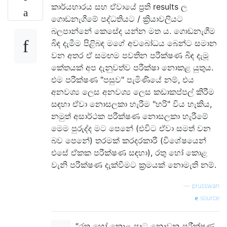
කාර්යභාරය සහ ඒවායේ ප්‍රති results ල
ගොඩනැගීමේ පද්ධතියට / ක්‍රියාවලියට
බලපාන්නේ කෙසේද යන්න මත ය. ගොඩනැගීම
බිඳ දැමීම පිළිබඳ මගේ අවබෝධය බෙන්ට සමාන
වන අතර ඒ සමඟම පවතින පරීක්ෂණ බිඳ දැමූ
කේතයක් අප දැනුවත්ව පරීක්ෂා නොකළ යුතුය.
එම පරීක්ෂණ "පසුව" පැමිණියේ නම්, එය
අනවශ්‍ය ලෙස අනවශ්‍ය ලෙස කඩාකප්පල් කිරීම
සඳහා ඒවා නොසලකා හැරීම "හරි" විය හැකිය,
නමුත් අසාර්ථක පරීක්ෂණ නොසලකා හැරීමේ
මෙම පුරුද්ද මට පෙනේ (එවිට ඒවා සමත් වන
බව පෙනේ) තරමක් කරදරකාරී (විශේෂයෙන්
එසේ ඒකක පරීක්ෂණ සඳහා), රතු හෝ කොළ
වැනි පරීක්ෂණ දැක්වීමට ක්‍රමයක් නොමැති නම්.
—
prusswan
source
"රතු හෝ කොළ පාට නොවන පරීක්ෂණ