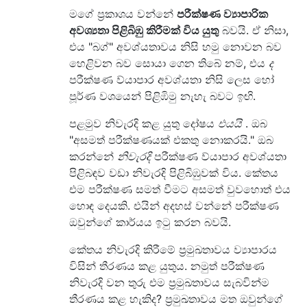
මගේ ප්‍රකාශය වන්නේ
පරීක්ෂණ ව්‍යාපාරික
අවශ්‍යතා පිළිබිඹු කිරීමක් විය යුතු
බවයි. ඒ නිසා,
එය "බග්" අවශ්යතාවය නිසි හමු නොවන බව
හෙළිවන බව සොයා ගෙන තිබේ නම්, එය
ද
පරීක්ෂණ ව්යාපාර අවශ්යතා නිසි ලෙස හෝ
පූර්ණ වශයෙන් පිළිඹිමු නැහැ බවට ඉඟි.
පළමුව නිවැරදි කළ යුතු දෝෂය
එයයි
. ඔබ
"අසමත් පරීක්ෂණයක් එකතු නොකරයි." ඔබ
කරන්නේ
නිවැරදි
පරීක්ෂණ ව්යාපාර අවශ්යතා
පිළිබඳව වඩා නිවැරදි පිළිබිඹුවක් විය. කේතය
එම පරීක්ෂණ සමත් වීමට අසමත් වුවහොත් එය
හොඳ දෙයකි. එයින් අදහස් වන්නේ පරීක්ෂණ
ඔවුන්ගේ කාර්යය ඉටු කරන බවයි.
කේතය නිවැරදි කිරීමේ ප්‍රමුඛතාවය ව්‍යාපාරය
විසින් තීරණය කළ යුතුය. නමුත් පරීක්ෂණ
නිවැරදි වන තුරු එම ප්‍රමුඛතාවය සැබවින්ම
තීරණය කළ හැකිද? ප්‍රමුඛතාවය මත ඔවුන්ගේ