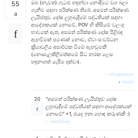
ඔබ (නැවත) ගැටළු හඳුන්වා නොදීමට වග බලා
55
ගැනීම සඳහා පරීක්ෂණ තිබේ. අසමත් පරීක්ෂණ
ලැයිස්තුව දෝෂ ලුහුබැඳීමේ පද්ධතියක් සඳහා
ආදේශකයක් නොවේ. POV හි කිසියම් වලංගු
භාවයක් ඇත, අසමත් පරීක්ෂණ දෝෂ පිළිබඳ
ඇඟවීමක් පමණක් නොව, ඒවා සංවර්ධන
ක්‍රියාවලිය අසාර්ථක වීමේ ඇඟවුමකි
(නොසැලකිලිමත්කමේ සිට නරක ලෙස
හඳුනාගත් යැපීම දක්වා).
—
AProgrammer
source
20
"අසමත් පරීක්ෂණ ලැයිස්තුව දෝෂ
ලුහුබැඳීමේ පද්ධතියක් සඳහා ආදේශකයක්
නොවේ"
+1, එයද ඉතා හොඳ කරුණකි :)
—
MattDavey