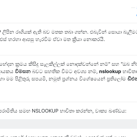
—
P ලිපින රාශියක් ඇති බව මතක තබා ගන්න. එබැවින් සොයා බැලීම
්එස් හරහා ආපසු හැරවීම ඒවා මත ක්‍රියා නොකරයි.
ිභේදන ක්‍රමය කිසිදු සැලකිල්ලක් නොදක්වන්නේ නම්" සහ "ඔබ නිව
දායකය
විමසන
බවට සහතික වීමට අවශ්‍ය නම්,
nslookup
භාවිතා
ා මම පිළිතුරු සපයමි, නමුත් ප්‍රශ්නය විශේෂයෙන් ප්‍රතිලෝම
ඩීඑන
" පරාමිතිය සමඟ NSLOOKUP භාවිතා කරන්න, වාක්‍ය ඛණ්ඩය: