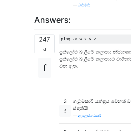
—
බාර්මාර්
Answers:
247
ප්‍රතිලෝම බැලීමේ කලාපය නිසියා
ප්‍රතිලෝම බැලීමේ කලාපයට වාර්තා
වනු ඇත.
3
ගැටුම්කාරී යන්ත්‍රය වෙනත්
ස්තුතියි!
—
ඇලෙස්ටෙයාර්