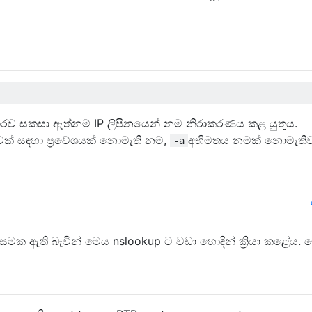
කාරව සකසා ඇත්නම් IP ලිපිනයෙන් නම නිරාකරණය කළ යුතුය.
වක් සඳහා ප්‍රවේශයක් නොමැති නම්,
අභිමතය නමක් නොමැතිව 
-a
 වසමක ඇති බැවින් මෙය nslookup ට වඩා හොඳින් ක්‍රියා කළේය.