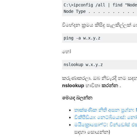
C:\>ipconfig /all | find "Node
විභේදන ක්‍රමය කිසිදු සැලකිල්ලක
හෝ
කරුණාකරලා. ඔබ නිවැරදි නම ස
nslookup
භාවිතා
කරන්න
.
මෙයද බලන්න
තාක්ෂණික නිති අසන ප්‍රශ්න
විකිපීඩියා: නෙට්බියොස්: නෝ
මයික්‍රොසොෆ්ට්: වින්ඩෝස් එක
සඳහා සොයන්න)