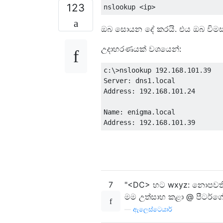
123
ඔබ සොයන දේ කරයි. එය ඔබ විමසන
උදාහරණයක් වශයෙන්:
c:\>nslookup 192.168.101.39

Server: dns1.local

Address: 192.168.101.24

Name: enigma.local

7
"<DC> හට wxyz: නොපවත
මම උත්සාහ කළා @ පීටර්ගේ 
—
ඇලෙස්ටෙයාර්