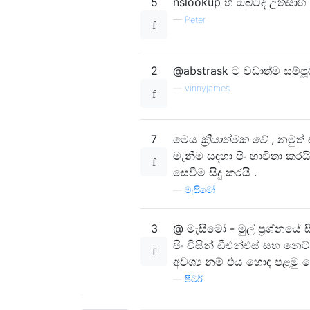
5
nslookup හි ඔබටද උත්සාහ
—
Peter
2
@abstrask ට වඩාත්ම සම්පූ
—
vinnyjames
7
මෙය
ක්‍රියාත්මක වේ
, නමුත්
මැනීම සඳහා පිං භාවිතා කරය
සෙවීම සිදු කරයි .
—
මැසිමෝ
3
@ මැසිමෝ - මුල් ප්‍රශ්න
පිං විසින් ඩීඑන්එස් සහ 
අවශ්‍ය නම් එය හොඳ පළමු 
—
පීටර්