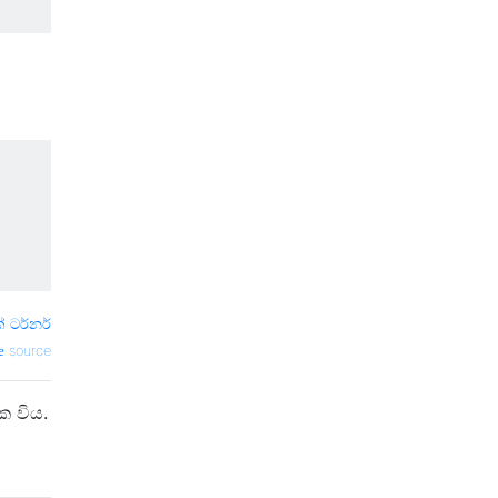
ක් ටර්නර්
source
 විය.