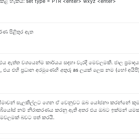
 කළ හැකිය: set type = PTR <enter> wxyz <enter>
ර්ණ පිළිතුර ඇත
 එය ඇත්ත වශයෙන්ම කාර්යය සඳහා වැරදි මෙවලමකි. ජාල ප්‍රමාදය
ි, එය එහි ප්‍රධාන අරමුණෙහි
අතුරු
as ලයක් ලෙස නම (හෝ අයිපී
යේ සීමාවන් සැලකිල්ලට ගෙන ඒ වෙනුවට ඔබ යෝජනා කරන්නේ කුම
නෙට්බියෝස් නම් නිරාකරණය කරනු ඇති අතර එය ඔබට ඉක්මන් යමක
මෙවලමක් බවට පත් කරයි.