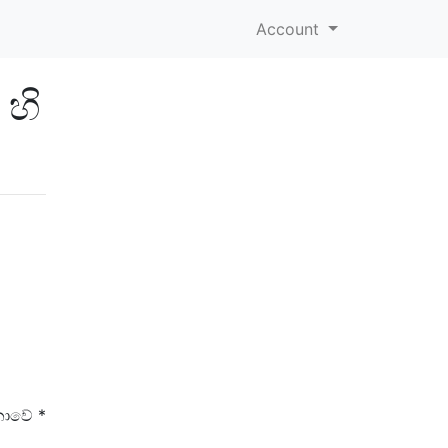
Account
 හි
නොවේ *