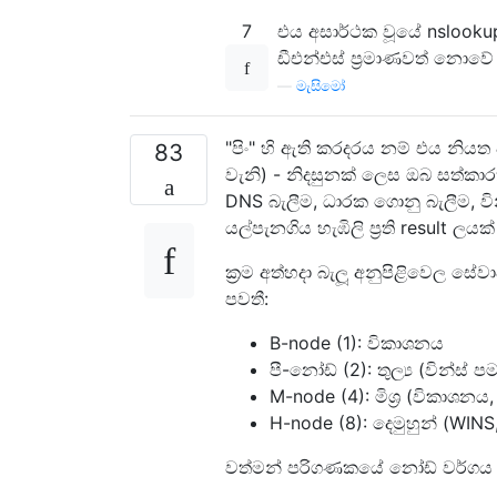
7
එය අසාර්ථක වූයේ nslooku
ඩීඑන්එස් ප්‍රමාණවත් නොවේ 
—
මැසිමෝ
"පිං" හි ඇති කරදරය නම් එය නි
83
වැනි) - නිදසුනක් ලෙස ඔබ සත්කාර
DNS බැලීම, ධාරක ගොනු බැලීම, ව
යල්පැනගිය හැඹිලි ප්‍රති result ලයක
ක්‍රම අත්හදා බැලූ අනුපිළිවෙල ස
පවතී:
B-node (1): විකාශනය
පී-නෝඩ් (2): තුල්‍ය (වින්ස් ප
M-node (4): මිශ්‍ර (විකාශනය
H-node (8): දෙමුහුන් (WIN
වත්මන් පරිගණකයේ නෝඩ් වර්ගය 