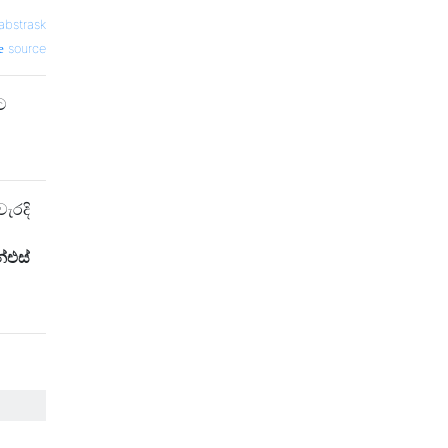
abstrask
source
ට
ැරදි
්එස්