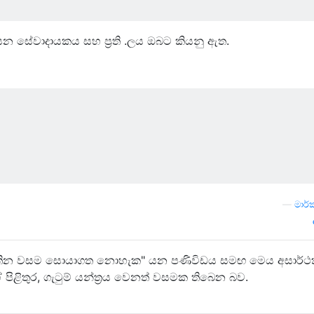
 සේවාදායකය සහ ප්‍රති .ලය ඔබට කියනු ඇත.
—
මාර්
ින වසම සොයාගත නොහැක" යන පණිවිඩය සමඟ මෙය අසාර්ථක
පිළිතුර, ගැටුම් යන්ත්‍රය වෙනත් වසමක තිබෙන බව.