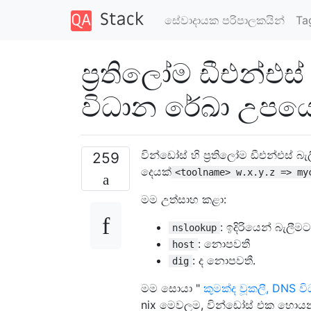
සේවාදායක පරිපාලකයින්
Ta
ප්‍රතිලෝම ඩීඑන්එස්
විධාන රේඛා උපයෝ
වින්ඩෝස් හි ප්‍රතිලෝම ඩීඑන්එස් 
259
දෙයක්
<toolname> w.x.y.z => my
මම උත්සාහ කළා:
: ඉදිරියෙන් බැල
nslookup
: නොපවතී
host
: ද නොපවතී.
dig
මම සොයා "
කුමක්ද වූකලී, DNS 
nix මෙවලම, වින්ඩෝස් එක හොය