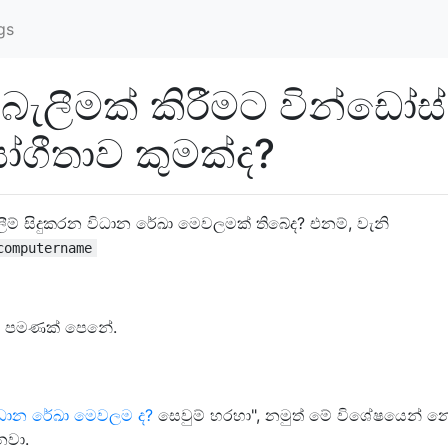
gs
 බැලීමක් කිරීමට වින්ඩෝස්
ගීතාව කුමක්ද?
බැලීම් සිදුකරන විධාන රේඛා මෙවලමක් තිබේද? එනම්, වැනි
computername
ීමට පමණක් පෙනේ.
විධාන රේඛා මෙවලම ද?
සෙවුම් හරහා", නමුත් මේ විශේෂයෙන් 
නවා.