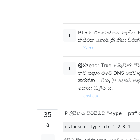
PTR වාර්තාවක් නොමැතිව I
කිසිවක් නොමැති නිසා ඩීඑන
—
Xzenor
@Xzenor True, එබැවින්: "ව
නම සඳහා ඔබේ DNS සේවා
කරන්න
". විකල්ප දෙකම සඳහ
සොයා බැලීම ය.
—
abstrask
IP ලිපිනය විමසීමට "-type = ptr
35