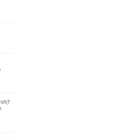
)
ක්ද?
්