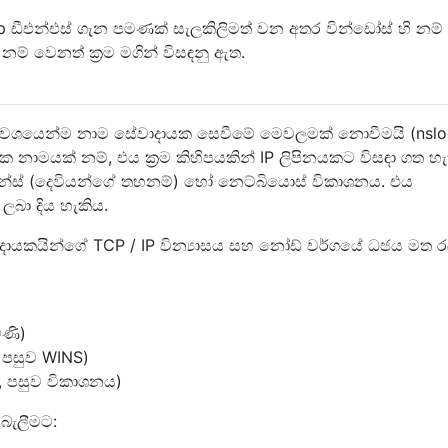
p ඩීඑන්එස් ගැන පමණක් සැලකිලිමත් වන අතර වින්ඩෝස් හි නම්
නම් වෙනත් ක්‍රම මගින් විසඳනු ඇත.
යත වශයෙන්ම නාම සේවාදායක සෙවීමේ මෙවලමක් නොවීමයි (nsl
ක නාමයක් නම්, එය ක්‍රම කිහිපයකින් IP ලිපිනයකට විසඳා ගත හැ
ින්ස් (දෙවියන්ගේ තහනම්) හෝ නෙට්බියොස් විකාශනය. එය
් ලබා දිය හැකිය.
ේවාදායකයින්ගේ TCP / IP වින්‍යාසය සහ නෝඩ් වර්ගයේ ධජය මත ර
මණි)
, පසුව WINS)
S, පසුව විකාශනය)
බැලීමට: