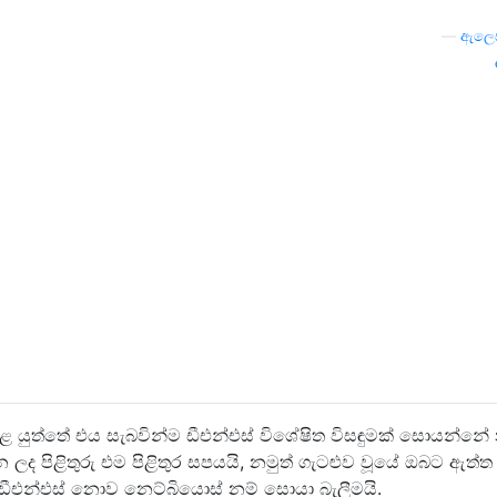
—
ඇලෙස
 යුත්තේ එය සැබවින්ම ඩීඑන්එස් විශේෂිත විසඳුමක් සොයන්නේ 
න ලද පිළිතුරු එම පිළිතුර සපයයි, නමුත් ගැටළුව වූයේ ඔබට ඇත්ත
 ඩීඑන්එස් නොව නෙට්බියොස් නම් සොයා බැලීමයි.