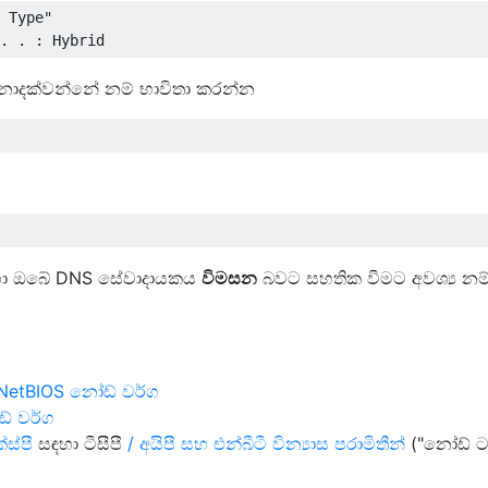
 Type"

් නොදක්වන්නේ නම් භාවිතා කරන්න
ඳහා ඔබේ DNS සේවාදායකය
විමසන
බවට සහතික වීමට අවශ්‍ය නම්
: NetBIOS නෝඩ් වර්ග
ඩ් වර්ග
්ස්පී
සඳහා ටීසීපී
/ අයිපී සහ එන්බීටී වින්‍යාස පරාමිතීන්
("නෝඩ් ටය