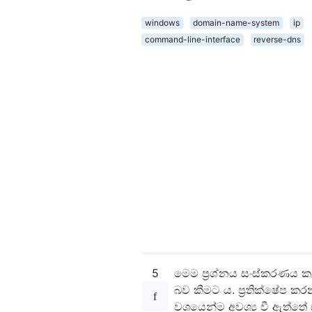
windows
domain-name-system
ip
command-line-interface
reverse-dns
5
මෙම ප්‍රශ්නය සංස්කරණය කළ
බව කීමට ය. ප්‍රතික්ෂේප කර
වශයෙන්ම අවශ්‍ය වී ඇත්තේ