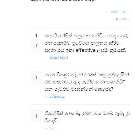
—
jtimberman
source
1
මම ගිටෝසිස් වලට කැමතියි. පොදු යතුරු
මත පදනම්ව ප්‍රවේශය පාලනය කිරීම
සඳහා එය ඉතා effective ලදායී ක්‍රමයකි.
—
මයික් මසූර්
මෙම විසඳුම් වලින් එකක් "බහු පුද්ගලයින්
එම ගබඩාවට ඇද ගැනීමට මා කැමතියි"
යන ගැටළුව විසඳන්නේ කෙසේද?
—
ගර්භාෂය
ගිටෝසිස් දෙස බලන්න. එය ඔබේ ගැටලුව
විසඳයි.
—
pilif