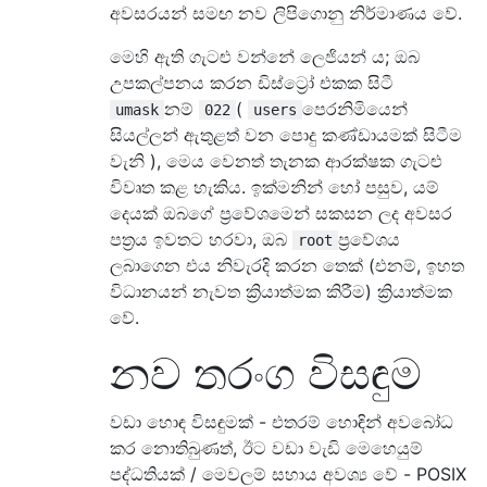
අවසරයන් සමඟ නව ලිපිගොනු නිර්මාණය වේ.
මෙහි ඇති ගැටළු වන්නේ ලෙජියන් ය; ඔබ
උපකල්පනය කරන ඩිස්ට්‍රෝ එකක සිටී
නම්
(
පෙරනිමියෙන්
umask
022
users
සියල්ලන් ඇතුළත් වන පොදු කණ්ඩායමක් සිටීම
වැනි ), මෙය වෙනත් තැනක ආරක්ෂක ගැටළු
විවෘත කළ හැකිය. ඉක්මනින් හෝ පසුව, යම්
දෙයක් ඔබගේ ප්‍රවේශමෙන් සකසන ලද අවසර
පත්‍රය ඉවතට හරවා, ඔබ
ප්‍රවේශය
root
ලබාගෙන එය නිවැරදි කරන තෙක් (එනම්, ඉහත
විධානයන් නැවත ක්‍රියාත්මක කිරීම) ක්‍රියාත්මක
වේ.
නව තරංග විසඳුම
වඩා හොඳ විසඳුමක් - එතරම් හොඳින් අවබෝධ
කර නොතිබුණත්, ඊට වඩා වැඩි මෙහෙයුම්
පද්ධතියක් / මෙවලම් සහාය අවශ්‍ය වේ - POSIX