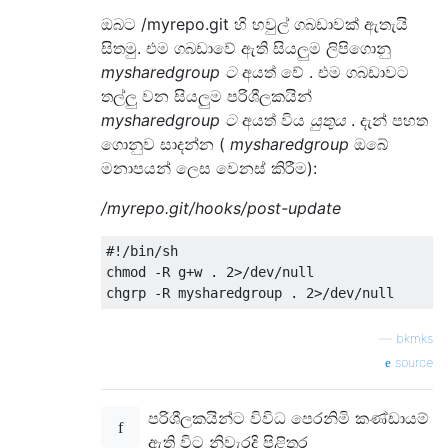
ඔබට /myrepo.git හි හවුල් ගබඩාවක් ඇතැයි
සිතමු. එම ගබඩාවේ ඇති සියලුම ලිපිගොනු
mysharedgroup ට
අයත් වේ . එම ගබඩාවට
තල්ලු වන සියලුම පරිශීලකයින්
mysharedgroup ට
අයත් විය
යුතුය
. දැන් පහත
ගොනුව සාදන්න (
mysharedgroup
ඔබේ
මනාපයන් ලෙස වෙනස් කිරීම):
/myrepo.git/hooks/post-update
#!/bin/sh

chmod -R g+w . 2>/dev/null

—
bkmks
source
පරිශීලකයින්ට විවිධ පෙරනිමි කණ්ඩායම්
ඇති විට නිවැරදි පිළිතුර