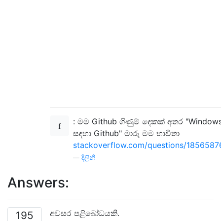
: මම Github ගිණුම් දෙකක් අතර "Window
සඳහා Github" මාරු මම භාවිතා
stackoverflow.com/questions/18565876/
—
දිලිනි
Answers:
අවසර පළිබෝධයකි.
195