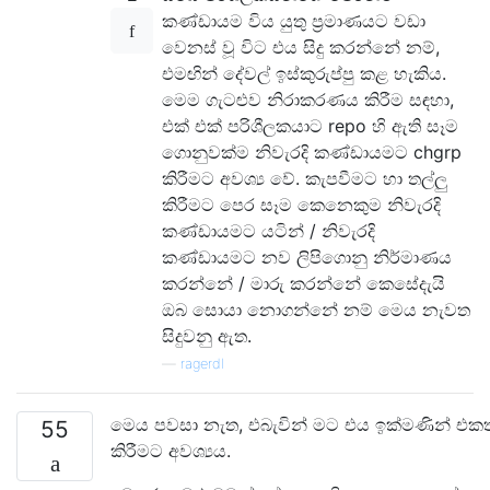
කණ්ඩායම විය යුතු ප්‍රමාණයට වඩා
වෙනස් වූ විට එය සිදු කරන්නේ නම්,
එමඟින් දේවල් ඉස්කුරුප්පු කළ හැකිය.
මෙම ගැටළුව නිරාකරණය කිරීම සඳහා,
එක් එක් පරිශීලකයාට repo හි ඇති සෑම
ගොනුවක්ම නිවැරදි කණ්ඩායමට chgrp
කිරීමට අවශ්‍ය වේ. කැපවීමට හා තල්ලු
කිරීමට පෙර සෑම කෙනෙකුම නිවැරදි
කණ්ඩායමට යටින් / නිවැරදි
කණ්ඩායමට නව ලිපිගොනු නිර්මාණය
කරන්නේ / මාරු කරන්නේ කෙසේදැයි
ඔබ සොයා නොගන්නේ නම් මෙය නැවත
සිදුවනු ඇත.
—
ragerdl
මෙය පවසා නැත, එබැවින් මට එය ඉක්මණින් එකත
55
කිරීමට අවශ්‍යය.