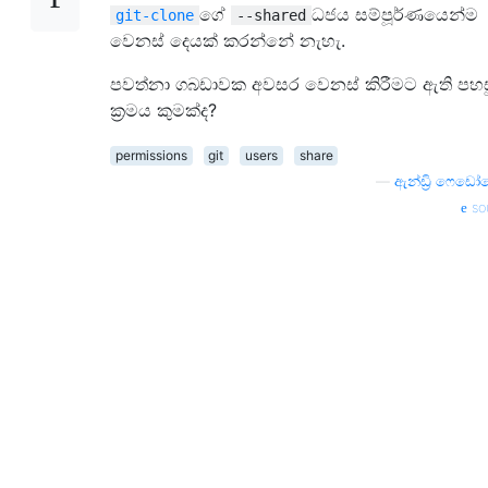
ගේ
ධජය සම්පූර්ණයෙන්ම
git-clone
--shared
වෙනස් දෙයක් කරන්නේ නැහැ.
පවත්නා ගබඩාවක අවසර වෙනස් කිරීමට ඇති පහ
ක්‍රමය කුමක්ද?
permissions
git
users
share
—
ඇන්ඩ්‍රි ෆෙඩෝ
so