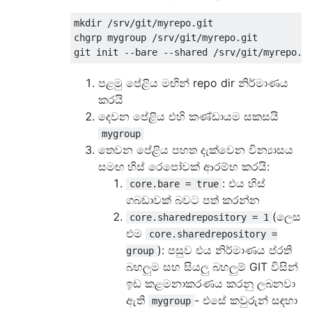
mkdir /srv/git/myrepo.git

chgrp mygroup /srv/git/myrepo.git

පළමු පේළිය මඟින් repo dir නිර්මාණය
කරයි
දෙවන පේළිය එහි කණ්ඩායම සකසයි
mygroup
තෙවන පේළිය පහත දැක්වෙන වින්‍යාසය
සමඟ හිස් රෙපෝවක් ආරම්භ කරයි:
: එය හිස්
core.bare = true
ගබඩාවක් බවට පත් කරන්න
(ලෙස
core.sharedrepository = 1
එම
core.sharedrepository =
): පසුව එය නිර්මාණය ප්රති
group
බහලුම සහ සියලු බහලුම් GIT විසින්
ඉඩ කළමනාකරණය කරනු ලබනවා
ඇති
- එසේ කවුරුන් සඳහා
mygroup