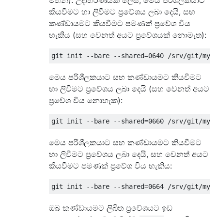
මඟින්). උදාහරණයක් ලෙස, මෙය පරිශීලකයාට
කියවීමට හා ලිවීමට ප්‍රවේශය ලබා දෙයි, සහ
කණ්ඩායමට කියවීමට පමණක් ප්‍රවේශ විය
හැකිය (සහ වෙනත් අයට ප්‍රවේශයක් නොමැත):
මෙය පරිශීලකයාට සහ කණ්ඩායමට කියවීමට
හා ලිවීමට ප්‍රවේශය ලබා දෙයි (සහ වෙනත් අයට
ප්‍රවේශ විය නොහැක):
මෙය පරිශීලකයාට සහ කණ්ඩායමට කියවීමට
හා ලිවීමට ප්‍රවේශය ලබා දෙයි, සහ වෙනත් අයට
කියවීමට පමණක් ප්‍රවේශ විය හැකිය:
ඔබ කණ්ඩායමට ලිඛිත ප්‍රවේශයට ඉඩ