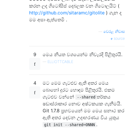
කරන ලද ගිටෝසිස් දෙබලක වන ගිටොලයිට් (
http://github.com/sitaramc/gitolite
) ගැන ද
මම අසා ඇත්තෙමි .
—
වෙරළ නිවාස
source
9
මෙය නියත වශයෙන්ම නිවැරදි පිළිතුරයි.
—
ELLIOTTCABLE
4
මට මෙම ගැටළුව ඇති අතර මෙය
බොහෝ දුරට හොඳම පිළිතුරයි. එකම
ගැටළුව වන්නේ
තර්කය
--shared
ෂඩාස්රාකාර නොව අෂ්ටකයක ගැනීමයි.
Git 1.7.8 ප්‍රභවයෙන් මම මෙය සනාථ කර
ඇති අතර දෙවන උදාහරණය විය යුතුය
.
git init --shared=0NNN