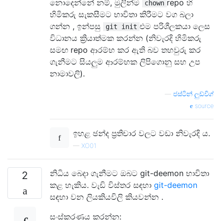
නොදෙන්නේ නම්, මුලින්ම
repo හි
chown
හිමිකරු සැකසීමට භාවිතා කිරීමට වග බලා
ගන්න , ඉන්පසු
එම පරිශීලකයා ලෙස
git init
විධානය ක්‍රියාත්මක කරන්න (නිවැරදි හිමිකරු
සමඟ repo ආරම්භ කර ඇති බව තහවුරු කර
ගැනීමට සියලුම ආරම්භක ලිපිගොනු සහ උප
නාමාවලි).
—
ජස්ටින් ලුඩ්විග්
source
ඉහළ ඡන්ද ප්‍රතිචාර වලට වඩා නිවැරදි ය.
—
XO01
නිධිය බෙදා ගැනීමට ඔබට git-deemon භාවිතා
2
කළ හැකිය. වැඩි විස්තර සඳහා
git-deemon
සඳහා වන ලියකියවිලි කියවන්න .
සංස්කරණය කරන්න: