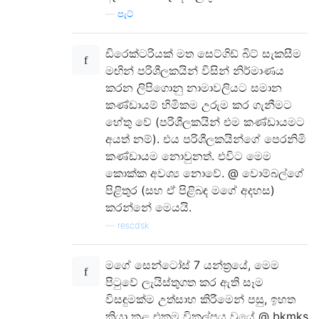
—
පැට්
ඩිරෙක්ටරියක් මත සෙට්ගිඩ් බිට් සැකසීම
මඟින් පරිශීලකයින් විසින් නිර්මාණය
කරන ලිපිගොනු නාමාවලියට සමාන
කණ්ඩායම් හිමිකම උරුම කර ගැනීමට
හේතු වේ (පරිශීලකයින් එම කණ්ඩායමට
අයත් නම්). එය පරිශීලකයින්ගේ පෙරනිමි
කණ්ඩායම නොවුනත්. එවිට මෙම
කොක්ක අවශ්‍ය නොවේ. @ වොම්බල්ගේ
පිළිතුර (සහ ඒ පිළිබඳ මගේ අදහස)
කරන්නේ මෙයයි.
—
rescdsk
මගේ සෙන්ටෝස් 7 යන්ත්‍රයේ, මෙම
පිටුවේ ලැයිස්තුගත කර ඇති සෑම
විසඳුමක්ම උත්සාහ කිරීමෙන් පසු, ඉහත
ක්‍රියා කළ එකම විකල්පය වූයේ @ bkmks