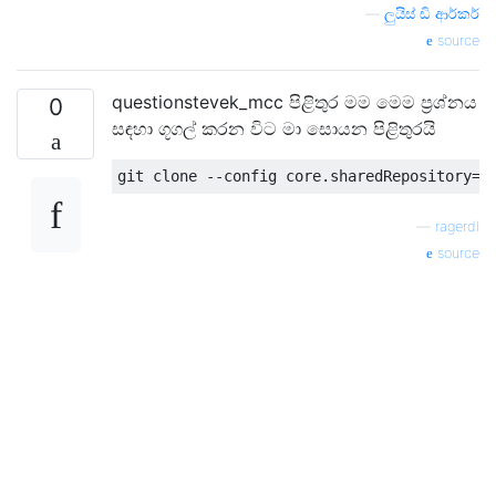
—
ලුයිස් ඩි ආර්කර්
source
questionstevek_mcc පිළිතුර මම මෙම ප්‍රශ්නය
0
සඳහා ගූගල් කරන විට මා සොයන පිළිතුරයි
—
ragerdl
source