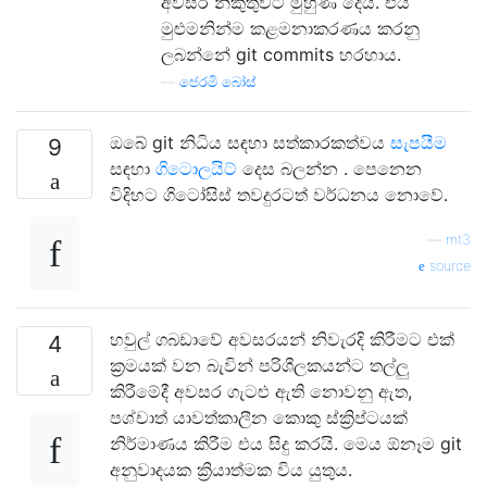
අවසර නිකුතුවට මුහුණ දෙයි. එය
මුළුමනින්ම කළමනාකරණය කරනු
ලබන්නේ git commits හරහාය.
—
ජෙරමි බෝස්
ඔබේ git නිධිය සඳහා සත්කාරකත්වය
සැපයීම
9
සඳහා
ගිටොලයිට්
දෙස බලන්න . පෙනෙන
විදිහට ගිටෝසිස් තවදුරටත් වර්ධනය නොවේ.
—
mt3
source
හවුල් ගබඩාවේ අවසරයන් නිවැරදි කිරීමට එක්
4
ක්‍රමයක් වන බැවින් පරිශීලකයන්ට තල්ලු
කිරීමේදී අවසර ගැටළු ඇති නොවනු ඇත,
පශ්චාත් යාවත්කාලීන කොකු ස්ක්‍රිප්ටයක්
නිර්මාණය කිරීම එය සිදු කරයි. මෙය ඕනෑම git
අනුවාදයක ක්‍රියාත්මක විය යුතුය.