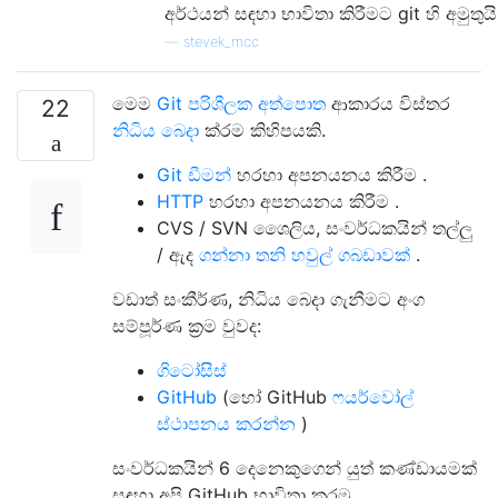
අර්ථයන් සඳහා භාවිතා කිරීමට git හි අමුතුයි
—
stevek_mcc
මෙම
Git පරිශීලක අත්පොත
ආකාරය විස්තර
22
නිධිය බෙදා
ක්රම කිහිපයකි.
Git ඩීමන්
හරහා අපනයනය කිරීම .
HTTP
හරහා අපනයනය කිරීම .
CVS / SVN ශෛලිය, සංවර්ධකයින් තල්ලු
/ ඇද
ගන්නා තනි හවුල් ගබඩාවක්
.
වඩාත් සංකීර්ණ, නිධිය බෙදා ගැනීමට අංග
සම්පූර්ණ ක්‍රම වුවද:
ගිටෝසිස්
GitHub
(හෝ GitHub
ෆයර්වෝල්
ස්ථාපනය කරන්න
)
සංවර්ධකයින් 6 දෙනෙකුගෙන් යුත් කණ්ඩායමක්
සඳහා අපි GitHub භාවිතා කරමු.