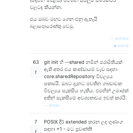
(දෙවන පේළිය) පවතින සියලුම ඩිරෙක්ටරි
වලටද කියන්න.
එය ඔබව මඟට ගෙන එනු ඇතැයි
බලාපොරොත්තු වෙමු.
—
womble
source
63
git init හි --shared නමින් පරාමිතියක්
ඇති අතර එය කණ්ඩායම් වැඩ සඳහා
core.sharedRepository විචල්‍යය
සකසයි. ඔබට දැනට පවතින ගබඩාවක
විචල්‍යය සැකසිය හැකිය. එමඟින් උමාස්ක්
අතින් සැකසීමේ අවශ්‍යතාවය ඉවත් කරයි.
—
ptman
7
POSIX දීර් extended කරන ලද ගුණාංග
සඳහා +1 - මට ප්‍රවෘත්ති!