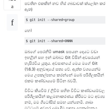
පවතින එකකින් නව හිස් ගබඩාවක් ක්ලෝන කර
ඇත)
හෝ
ඔබගේ පෙරනිමි umask සපයන දෙයට වඩා
ඉහළින් සහ ඉන් ඔබ්බට Git විසින් අවසරයන්
හැසිරවිය යුතුය. අවසානයේ මෙය මගේ Git
(1.6.3) අනුවාදයේ සත්‍ය වේ. ඇත්ත වශයෙන්ම
මෙය උපකල්පනය කරන්නේ ඔබේ පරිශීලකයින්
එකම කණ්ඩායමේ සිටින බවයි.
විවිධ කියවීම් / ලිවීම් සහිත විවිධ කණ්ඩායම්වල
පරිශීලකයින් කළමනාකරණය කිරීමට මට අවශ්‍ය
නම්, මම ගිටෝසිස් සමඟ යන්නෙමි. ශාඛා
මට්ටමේ අවසර ලබා දීම සඳහා උපකල්පනය