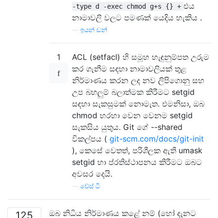
එය
-type d -exec chmod g+s {} +
නාමාවලි වලට පමණක් යෙදිය හැකිය .
—
ඉයන් ඩන්
1
ACL (setfacl) හි සමූහ හැඳුනුම්පත උරුම
කර ගැනීම සඳහා නාමාවලියක් තුළ
නිර්මාණය කරන ලද නව ලිපිගොනු සහ
උප බහලුම් බලාත්මක කිරීමට setgid
සඳහා සැකසුමක් නොමැත. එමනිසා, ඔබ
chmod හරහා වෙන වෙනම setgid
සැකසිය යුතුය. Git ගේ --shared
විකල්පය (
git-scm.com/docs/git-init
), කෙසේ වෙතත්, පරිශීලක ඇති umask
setgid හා ප්රතිස්ථාපනය කිරීමට ඔබට
අවසර දෙයි.
—
චේස් ටී.
ඔබ නිධිය නිර්මාණය කළේ නම් (හෝ දැනට
125