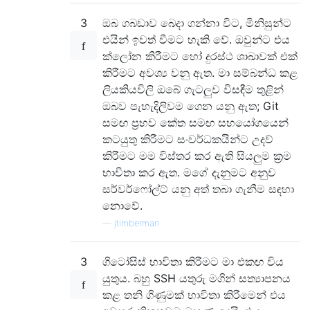
3
ඔබ ගබඩාව බෙදා ගන්නා විට, මිනිසුන්ට
එයින් ඉවත් වීමට හැකි වේ. ඔවුන්ට එය
ක්ලෝන කිරීමට හෝ දුරස්ථ ශාඛාවක් එක්
කිරීමට අවශ්‍ය වනු ඇත. මා සම්බන්ධ කළ
ලියකියවිලි ඔබේ ගැටලුව විසඳීම තුළින්
ඔබව පැහැදිලිවම ගෙන යනු ඇත; Git
සමඟ ප්‍රභව කේත සමඟ සහයෝගයෙන්
කටයුතු කිරීමට සංවර්ධකයින්ට උදව්
කිරීමට මම විස්තර කර ඇති සියලුම ක්‍රම
භාවිතා කර ඇත. මගේ දැනුමට අනුව
සර්වර්ෆෝල්ට් යනු අත් තබා ගැනීම සඳහා
නොවේ.
—
jtimberman
3
ගිටෝසිස් භාවිතා කිරීමට මා එකඟ විය
යුතුය. බහු SSH යතුරු මගින් සත්‍යාපනය
කළ තනි ගිණුමක් භාවිතා කිරීමෙන් එය