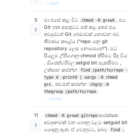
—
RobM
5
මා එසේ කළ විට
, එය
chmod -R g+swX
Git ඉතා අසතුටට පත් කළ අතර එය
තවදුරටත් Git ගබඩාවක් නොවන බව
තීරණය කළේය ("repo යනු git
repository ලෙස නොපෙනේ"). මට
සියලුම
ලිපිගොනු
chmod කිරීමට සිදු විය
.
ඩිරෙක්ටරිවල
setgid bit සැකසීමට ,
උත්සාහ කරන්න
find /path/to/repo -
type d -print0 | xargs -0 chmod
. තවමත් කරන්න
g+s
chgrp -R
.
thegroup /path/to/repo
—
rescdsk
11
ආරක්ෂක
chmod -R g+swX gitrepo
අවදානමක් වන ගොනු වලට setguid bit
යොදනු ඇත. ඒ වෙනුවට, ඔබට
find .