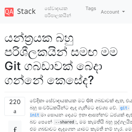
සේවාදායක
Tags
Account
පරිපාලකයින්
යන්ත්‍රයක බහු
පරිශීලකයින් සමඟ මම
Git ගබඩාවක් බෙදා
ගන්නේ කෙසේද?
වේදිකා සේවාදායකයක මට Git ගබඩාවක් ඇත, එ
220
බහු සංවර්ධකයින්ට ඇද ගැනීමට අවශ්‍ය වේ.
git-
මා සොයන දෙයට ඉතා ආසන්නව ධජයක් ඇත
init
බව පෙනේ
:, මම කැමතියි බහු පුද්ගලයි
--shared
එම ගබඩාවට ඇදගෙන යාමට කැමති නම් හැර. ම