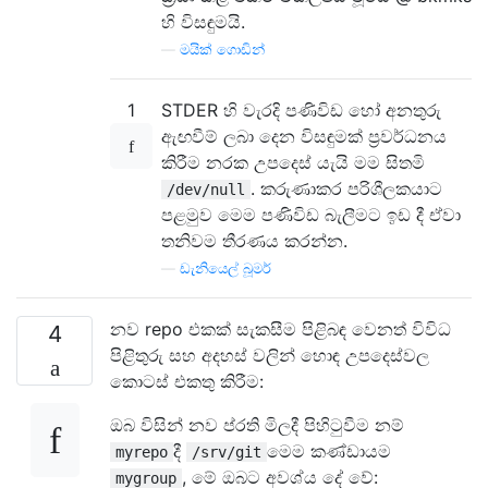
හි විසඳුමයි.
—
මයික් ගොඩින්
1
STDER හි වැරදි පණිවිඩ හෝ අනතුරු
ඇඟවීම් ලබා දෙන විසඳුමක් ප්‍රවර්ධනය
කිරීම නරක උපදෙස් යැයි මම සිතමි
. කරුණාකර පරිශීලකයාට
/dev/null
පළමුව මෙම පණිවිඩ බැලීමට ඉඩ දී ඒවා
තනිවම තීරණය කරන්න.
—
ඩැනියෙල් බූමර්
නව repo එකක් සැකසීම පිළිබඳ වෙනත් විවිධ
4
පිළිතුරු සහ අදහස් වලින් හොඳ උපදෙස්වල
කොටස් එකතු කිරීම:
ඔබ විසින් නව ප්රති මිලදී පිහිටුවීම නම්
දී
මෙම කණ්ඩායම
myrepo
/srv/git
, මේ ඔබට අවශ්ය දේ වේ:
mygroup