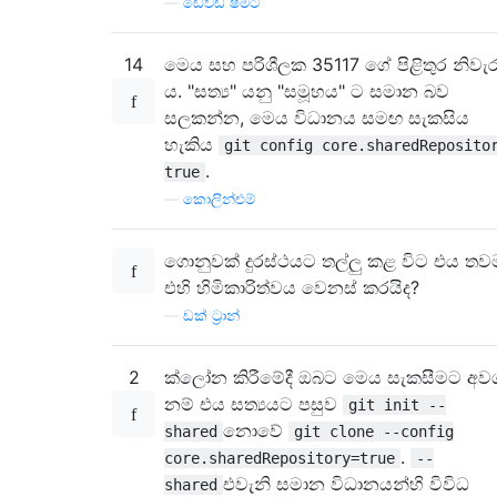
—
ඩේවිඩ් ෂ්මිට්
14
මෙය සහ පරිශීලක 35117 ගේ පිළිතුර නිවැර
ය. "සත්‍ය" යනු "සමූහය" ට සමාන බව
සලකන්න, මෙය විධානය සමඟ සැකසිය
හැකිය
git config core.sharedReposito
.
true
—
කොලින්එම්
ගොනුවක් දුරස්ථයට තල්ලු කළ විට එය තව
එහි හිමිකාරිත්වය වෙනස් කරයිද?
—
ඩක් ට්‍රාන්
2
ක්ලෝන කිරීමේදී ඔබට මෙය සැකසීමට අවශ්
නම් එය සත්‍යයට පසුව
git init --
නොවේ
shared
git clone --config
.
core.sharedRepository=true
--
එවැනි සමාන විධානයන්හි විවිධ
shared