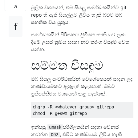
මූලික වශයෙන්, එම සියලු සංවර්ධකයින්ට git
repo හි ඇති සියල්ලට ලිවිය හැකි බවට ඔබ
සහතික විය යුතුය.
සංවර්ධකයින් පිරිසකට ලිවීමේ හැකියාව ලබා
දීමේ උසස් ක්‍රමය සඳහා නව තරංග විසඳුම වෙත
යන්න.
සම්මත විසඳුම
ඔබ සියලු සංවර්ධකයින් විෙශේෂෙයන් සාදන ලද
කණ්ඩායමකට ඇතුළත් කළහොත්, ඔබට
ප්‍රතිපත්තිමය වශයෙන් කළ හැක්කේ:
chgrp -R <whatever group> gitrepo

ඉන්පසු
පරිශීලකයින් සඳහා වෙනස්
umask
කරන්න
, එවිට කණ්ඩායම් ලිවිය හැකි
002