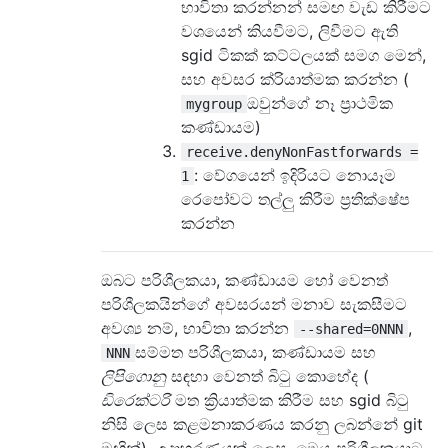
භාවිතා කරන්නන් සමඟ වැඩ කිරීමට
වශයෙන් කියවීමට, ලිවීමට ඇති
sgid ටිකක් කට්ටලයක් සමග මෙන්,
සහ අවසර ක්රියාත්මක කරන්න (
ඔවුන්ගේ නෑ ප්‍රාථමික
mygroup
කණ්ඩායම)
receive.denyNonFastforwards =
: වේගයෙන් ඉදිරියට නොයෑම
1
රෙපෝවට තල්ලු කිරීම ප්‍රතික්ෂේප
කරන්න
ඔබට පරිශීලකයා, කණ්ඩායම හෝ වෙනත්
පරිශීලකයින්ගේ අවසරයන් මනාව සැකසීමට
අවශ්‍ය නම්, භාවිතා කරන්න
,
--shared=0NNN
සම්මත පරිශීලකයා, කණ්ඩායම සහ
NNN
ලිපිගොනු
සඳහා වෙනත් බිටු කොහේද (
ඩිරෙක්ටරි
මත ක්‍රියාත්මක කිරීම සහ sgid බිටු
නිසි ලෙස කළමනාකරණය කරනු ලබන්නේ git