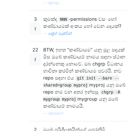
—
qpingu
3
කුමක්ද
-permissions වසං හෝ
NNN
කණ්ඩායමක් අංකය හෝ වෙන දෙයක්?
—
ක්‍රේග් මැක්වීන්
22
BTW, ඉහත “කණ්ඩායම” යනු මූල පදයක්
මිස ඔබේ කණ්ඩායම් නාමය සඳහා ස්ථාන
දරන්නෙකු නොවේ. ඔබ chgrp විධානය
භාවිතා කරමින් කණ්ඩායම පවරයි. නව
repo සඳහා එය
git init --bare --
myproj යනු ඔබේ
shared=group myproj
repo නම වන අතර ඉන්පසු
chgrp -R
mygroup යනු ඔබේ
mygroup myproj
කණ්ඩායම් නාමයයි.
—
labradort
2
ඔබේ පරිශීලකයින්ගේ පෙරනිමි