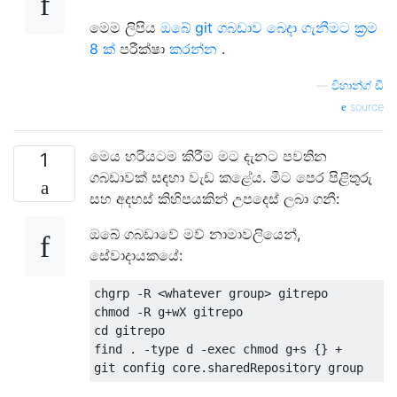
මෙම ලිපිය
ඔබේ git ගබඩාව බෙදා ගැනීමට ක්‍රම
8 ක්
පරීක්ෂා
කරන්න
.
—
විහාන්ග් ඩී
source
මෙය හරියටම කිරීම මට දැනට පවතින
1
ගබඩාවක් සඳහා වැඩ කළේය. මීට පෙර පිළිතුරු
සහ අදහස් කිහිපයකින් උපදෙස් ලබා ගනී:
ඔබේ ගබඩාවේ මව් නාමාවලියෙන්,
සේවාදායකයේ:
chgrp -R <whatever group> gitrepo

chmod -R g+wX gitrepo

cd gitrepo

find . -type d -exec chmod g+s {} +
