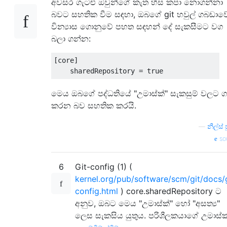
අවසර ගැටළු ඔවුන්ගේ කැත හිස කපා නොගන්නා
බවට සහතික වීම සඳහා, ඔබගේ git හවුල් ගබඩාව
වින්‍යාස ගොනුවේ පහත සඳහන් දේ සැකසීමට වග
බලා ගන්න:
[core]

මෙය ඔබගේ පද්ධතියේ "උමාස්ක්" සැකසුම් වලට ග
කරන බව සහතික කරයි.
—
නීල්ස් 
so
6
Git-config (1) (
kernel.org/pub/software/scm/git/docs/g
config.html
) core.sharedRepository ට
අනුව, ඔබට මෙය "උමාස්ක්" හෝ "අසත්‍ය"
ලෙස සැකසිය යුතුය. පරිශීලකයාගේ උමාස්ක්