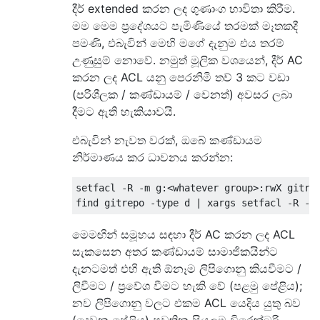
දීර් extended කරන ලද ගුණාංග භාවිතා කිරීම.
මම මෙම ප්‍රදේශයට පැමිණියේ තරමක් මෑතකදී
පමණි, එබැවින් මෙහි මගේ දැනුම එය තරම්
උණුසුම් නොවේ. නමුත් මූලික වශයෙන්, දීර් AC
කරන ලද ACL යනු පෙරනිමි තව් 3 කට වඩා
(පරිශීලක / කණ්ඩායම් / වෙනත්) අවසර ලබා
දීමට ඇති හැකියාවයි.
එබැවින් නැවත වරක්, ඔබේ කණ්ඩායම
නිර්මාණය කර ධාවනය කරන්න:
setfacl -R -m g:<whatever group>:rwX gitrep
මෙමඟින් සමූහය සඳහා දීර් AC කරන ලද ACL
සැකසෙන අතර කණ්ඩායම් සාමාජිකයින්ට
දැනටමත් එහි ඇති ඕනෑම ලිපිගොනු කියවීමට /
ලිවීමට / ප්‍රවේශ වීමට හැකි වේ (පළමු පේළිය);
නව ලිපිගොනු වලට එකම ACL යෙදිය යුතු බව