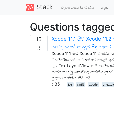
වැඩසටහන්කරණය
Tags
Questions tagge
Xcode 11.1 සිට Xcode 11.
15
හේතුවෙන් යෙදුම බිඳ වැටේ
Xcode 11.1 සිට Xcode 11.2 වෙත 
ව්‍යතිරේකයක් හේතුවෙන් යෙදුම අව
'_UITextLayoutView නම් පංතිය 
පංතියක් හමු නොවීය; පන්තිය ප්‍ර
යුතුය (පන්තිය නිවැරදි …
351
ios
swift
xcode
uitextv