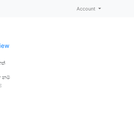
Account
View
ගත්
w නම්
ළ