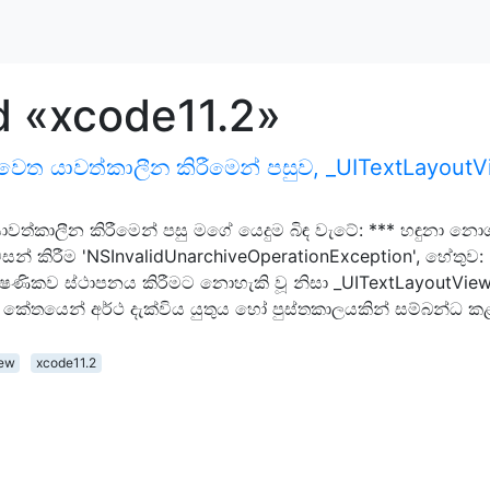
d «xcode11.2»
2 වෙත යාවත්කාලීන කිරීමෙන් පසුව, _UITextLayout
යාවත්කාලීන කිරීමෙන් පසු මගේ යෙදුම බිඳ වැටේ: *** හඳුනා නො
සන් කිරීම 'NSInvalidUnarchiveOperationException', හේතුව:
ක්ෂණිකව ස්ථාපනය කිරීමට නොහැකි වූ නිසා _UITextLayoutVie
භව කේතයෙන් අර්ථ දැක්විය යුතුය හෝ පුස්තකාලයකින් සම්බන්ධ ක
iew
xcode11.2