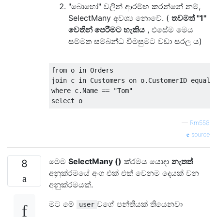
"බොහෝ" වලින් ආරම්භ කරන්නේ නම්,
SelectMany අවශ්‍ය නොවේ. (
තවමත් "1"
වෙතින් පෙරීමට හැකිය
, එසේම මෙය
සම්මත සම්බන්ධ විමසුමට වඩා සරල ය)
from
 o 
in
Orders
join
 c 
in
Customers
 on o
.
CustomerID
 equals
where
 c
.
Name
==
"Tom"
select
 o
—
Rm558
source
මෙම
SelectMany ()
ක්රමය යොදා
නැතත්
8
අනුක්රමයේ අංග එක් එක් වෙනම දෙයක් වන
අනුක්රමයක්.
මට මේ
වගේ පන්තියක් තියෙනවා
user