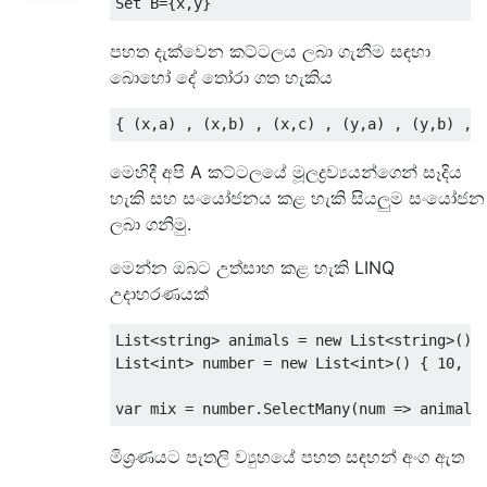
Set
 B
={
x
,
y
}
පහත දැක්වෙන කට්ටලය ලබා ගැනීම සඳහා
බොහෝ දේ තෝරා ගත හැකිය
{
(
x
,
a
)
,
(
x
,
b
)
,
(
x
,
c
)
,
(
y
,
a
)
,
(
y
,
b
)
,
මෙහිදී අපි A කට්ටලයේ මූලද්‍රව්‍යයන්ගෙන් සෑදිය
හැකි සහ සංයෝජනය කළ හැකි සියලුම සංයෝජන
ලබා ගනිමු.
මෙන්න ඔබට උත්සාහ කළ හැකි LINQ
උදාහරණයක්
List
<string>
 animals 
=
new
List
<string>
()
List
<int>
 number 
=
new
List
<int>
()
{
10
,
2
var
 mix 
=
 number
.
SelectMany
(
num 
=>
 animals
මිශ්‍රණයට පැතලි ව්‍යුහයේ පහත සඳහන් අංග ඇත