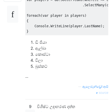
.
SelectMany
(
c 
foreach
(
var
 player 
in
 players
)
{
Console
.
WriteLine
(
player
.
LastName
);
}
ඩි ජියා
ඇල්බා
කොස්ටා
විලා
බුස්කට්
...
—
ඇලෙජැන්ඩ්‍රෝ ආර්
source
9
විශිෂ්ට උදාහරණ දත්ත