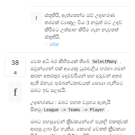
ස්තූතියි, ඇත්තෙන්ම ඔව් උදාහරණ
තරමක් ව්‍යාකූල විය :) නමුත් මට උදව්
කිරීමට උත්සාහ කිරීම ගැන නැවතත්
ස්තූතියි.
—
තරික්
වෙත අධි බර කිහිපයක් තිබේ
.
38
SelectMany
ඔවුන්ගෙන් එක් අයෙකු ධූරාවලිය හරහා ගමන්
කරන අතරතුර දෙමව්පියන් සහ දරුවන් අතර
ඇති ඕනෑම සම්බන්ධතාවයක් සොයා ගැනීමට
ඔබට ඉඩ සලසයි.
උදාහරණය
: ඔබට පහත ව්‍යුහය ඇතැයි
සිතමු:
.
League -> Teams -> Player
ඔබට පහසුවෙන් ක්‍රීඩකයන්ගේ පැතලි එකතුවක්
ආපසු ලබා දිය හැකිය. කෙසේ වෙතත් ක්‍රීඩකයා