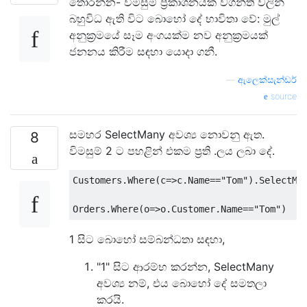
තෝරන්න- විමසුම් ප්‍රකාශනයක වගන්ති වලින්
බහුවිධ ඇති විට බොහෝ දේ භාවිතා වේ: මුල්
අනුක්‍රමයේ සෑම අංගයක්ම නව අනුක්‍රමයක්
ජනනය කිරීම සඳහා යොදා ගනී.
—
ඇලෙක්සැන්ඩර්
source
සමහර SelectMany අවශ්‍ය නොවනු ඇත.
8
විමසුම් 2 ට පහළින් එකම ප්‍රති .ලය ලබා දේ.
Customers
.
Where
(
c
=>
c
.
Name
==
"Tom"
).
SelectMa
Orders
.
Where
(
o
=>
o
.
Customer
.
Name
==
"Tom"
)
1 සිට බොහෝ සම්බන්ධතා සඳහා,
"1" සිට ආරම්භ කරන්න, SelectMany
අවශ්‍ය නම්, එය බොහෝ දේ සමතලා
කරයි.