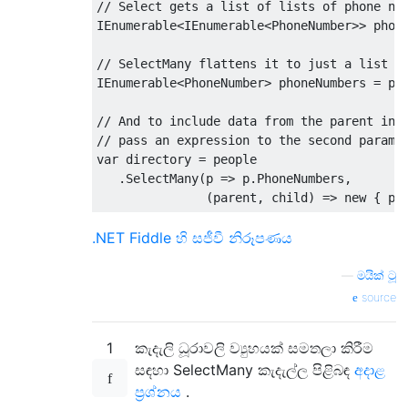
// Select gets a list of lists of phone nu
IEnumerable
<
IEnumerable
<
PhoneNumber
>>
 phon
// SelectMany flattens it to just a list o
IEnumerable
<
PhoneNumber
>
 phoneNumbers 
=
 pe
// And to include data from the parent in 
// pass an expression to the second parame
var
 directory 
=
 people

.
SelectMany
(
p 
=>
 p
.
PhoneNumbers
,
(
parent
,
 child
)
=>
new
{
 pa
.NET Fiddle හි සජීවී නිරූපණය
—
මයික් ටූ
source
1
කැදැලි ධූරාවලි ව්‍යුහයක් සමතලා කිරීම
සඳහා SelectMany කැදැල්ල පිළිබඳ
අදාළ
ප්‍රශ්නය
.