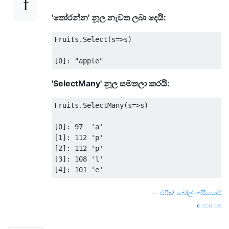
'තෝරන්න' නූල නැවත ලබා දෙයි:
Fruits
.
Select
(
s
=>
s
)
[
0
]:
"apple"
'SelectMany' නූල සමතලා කරයි:
Fruits
.
SelectMany
(
s
=>
s
)
[
0
]:
97
'a'
[
1
]:
112
'p'
[
2
]:
112
'p'
[
3
]:
108
'l'
[
4
]:
101
'e'
—
එරික් බෝල්-ෆයිසොට්
source