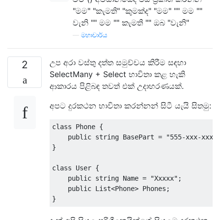
"මම" "කැමති" "කුමක්ද" "මම" "" මම ""
වැනි "" මම "" කැමති "" ඔබ "වැනි"
—
මහාචාර්ය
උප අරා වස්තු දත්ත සමුච්චය කිරීම සඳහා
2
SelectMany + Select භාවිතා කළ හැකි
ආකාරය පිළිබඳ තවත් එක් උදාහරණයක්.
අපට දුරකථන භාවිතා කරන්නන් සිටී යැයි සිතමු:
class
Phone
{
public
string
BasePart
=
"555-xxx-xxx"
}
class
User
{
public
string
Name
=
"Xxxxx"
;
public
List
<
Phone
>
Phones
;
}