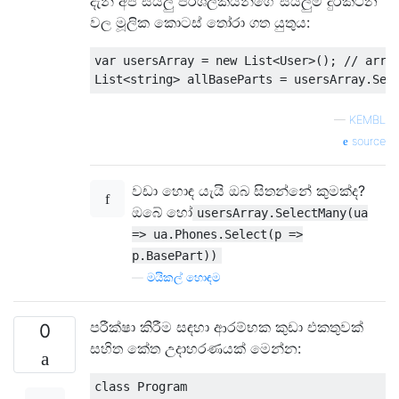
දැන් අපි සියලු පරිශීලකයින්ගේ සියලුම දුරකථන
වල මූලික කොටස් තෝරා ගත යුතුය:
var
 usersArray 
=
new
List
<
User
>();
// arra
List
<string>
 allBaseParts 
=
 usersArray
.
Sel
—
KEMBL
source
වඩා හොඳ යැයි ඔබ සිතන්නේ කුමක්ද?
ඔබේ හෝ
usersArray.SelectMany(ua
=> ua.Phones.Select(p =>
p.BasePart))
—
මයිකල් හොඳම
පරීක්ෂා කිරීම සඳහා ආරම්භක කුඩා එකතුවක්
0
සහිත කේත උදාහරණයක් මෙන්න:
class
Program