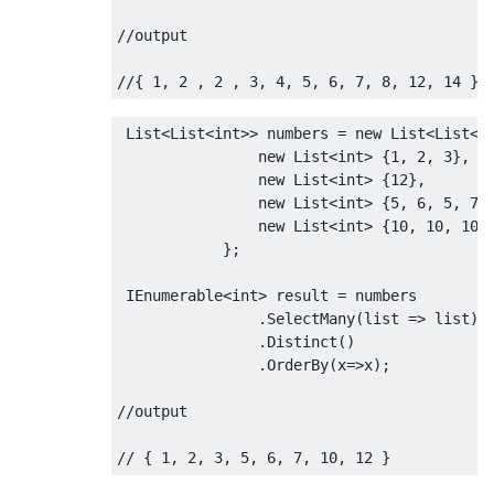
//output
//{ 1, 2 , 2 , 3, 4, 5, 6, 7, 8, 12, 14 }
List
<
List
<int>
>
 numbers 
=
new
List
<
List
<i
new
List
<int>
{
1
,
2
,
3
},
new
List
<int>
{
12
},
new
List
<int>
{
5
,
6
,
5
,
7
}
new
List
<int>
{
10
,
10
,
10
,
};
IEnumerable
<int>
 result 
=
 numbers

.
SelectMany
(
list
=>
list
)
.
Distinct
()
.
OrderBy
(
x
=>
x
);
//output
// { 1, 2, 3, 5, 6, 7, 10, 12 }