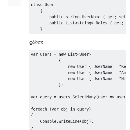
class
User
{
public
string
UserName
{
get
;
set
;
public
List
<string>
Roles
{
get
;
s
}
ප්‍රධාන:
var
 users 
=
new
List
<
User
>
{
new
User
{
UserName
=
"Rez
new
User
{
UserName
=
"Ami
new
User
{
UserName
=
"Nim
};
var
 query 
=
 users
.
SelectMany
(
user 
=>
 user
.
foreach
(
var
 obj 
in
 query
)
{
Console
.
WriteLine
(
obj
);
}