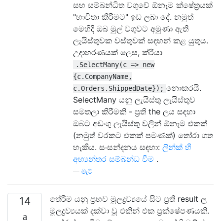
සහ සම්බන්ධිත වගුවේ ඕනෑම ක්ෂේත්‍රයක්
"භාවිතා කිරීමට" ඉඩ ලබා දේ. නමුත්
මෙහිදී ඔබ මුල් වගුවට අමුණා ඇති
ලැයිස්තුවක වස්තුවක් සඳහන් කළ යුතුය.
උදාහරණයක් ලෙස, ක්රියා
.SelectMany(c => new
{c.CompanyName,
නොකරයි.
c.Orders.ShippedDate});
SelectMany යනු ලැයිස්තු ලැයිස්තුව
සමතලා කිරීමකි - ප්‍රති the ලය සඳහා
ඔබට අඩංගු ලැයිස්තු වලින් ඕනෑම එකක්
(නමුත් වරකට එකක් පමණක්) තෝරා ගත
හැකිය. සංසන්දනය සඳහා:
ලින්ක් හි
අභ්‍යන්තර සම්බන්ධ වීම
.
—
මැට්
තේරීම යනු ප්‍රභව මූලද්‍රව්‍යයේ සිට ප්‍රති result ල
14
මූලද්‍රව්‍යයක් දක්වා වූ එකින් එක ප්‍රක්ෂේපණයකි.