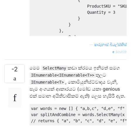
{
ProductSKU
=
"SKU3
Quantity
=
3
}
}
},
new
Order
{
—
ෂාරුනාස් බියල්ස්කිස්
OrderID
=
"orderID2"
,
source
OrderLines
=
new
List
<
Orde
{
මෙම
කඩා ක්රමය ඉනිමත් සමග
new
OrderLine
-2
SelectMany
{
තුලට
IEnumerable<IEnumerable<T>>
ProductSKU
=
"SKU4
, කොමියුනිස්ට්වාදය වැනි,
IEnumerable<T>
Quantity
=
4
සෑම අංගයක් ආකාරයට (මෝඩ යකා genious
},
එක් සමාන අයිතිවාසිකම් ඇති) ලෙස හැසිරී ඇත.
new
OrderLine
{
var
 words 
=
new
[]
{
"a,b,c"
,
"d,e"
,
"f"
}
ProductSKU
=
"SKU5
var
 splitAndCombine 
=
 words
.
SelectMany
(
x 
=
Quantity
=
5
// returns { "a", "b", "c", "d", "e", "f" 
}
}