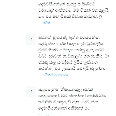
දෙමව්පියන්ගේ ආපසු පැමිණීමේ
වර්ගයද? ඇත්තටම මම ටිකක් ව්‍යාකූලයි,
ඔබ එය තව ටිකක් විවෘත කරනවාද?
—
තරික්
වෙනත් ක්‍රමයක්, ඇත්ත වශයෙන්ම.
දෙවැන්න ගණන් කළ හැකි ධූරාවලිය
මුළුමනින්ම සමතලා කරනු ඇත, එවිට
ඔබට දරුවන් නැවත ලබා ගත හැකිය. මා
එකතු කළ සබැඳියේ ලිපිය උත්සාහ
කරන්න, එය උපකාරී වේදැයි බලන්න.
—
මයිකල් පෙට්‍රෝටා
පළමුවැන්න නීත්‍යානුකූල බවක්
නොපෙනේ. මම හිතන්නේ පෝස්ටරය
තමාටම ව්‍යාකූල වී ඇත. දෙවැන්න
දෙමාපියන්ගෙන් අතිමහත් ය.
—
mqp