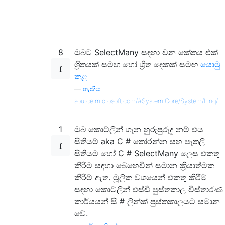
8
ඔබට SelectMany සඳහා වන කේතය එක්
ශ්‍රිතයක් සමඟ හෝ ශ්‍රිත දෙකක් සමඟ
යොමු
කළ
—
හැකිය.
source.microsoft.com/#System.Core/System/Linq/…
1
ඔබ කොට්ලින් ගැන හුරුපුරුදු නම් එය
සිතියම් aka C # තෝරන්න සහ පැතලි
සිතියම හෝ C # SelectMany ලෙස එකතු
කිරීම සඳහා බෙහෙවින් සමාන ක්‍රියාත්මක
කිරීම් ඇත. මූලික වශයෙන් එකතු කිරීම්
සඳහා කොට්ලින් එස්ඩී පුස්තකාල විස්තාරණ
කාර්යයන් සී # ලින්ක් පුස්තකාලයට සමාන
වේ.