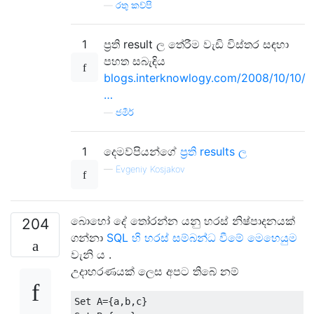
—
රතු කව්පි
1
ප්‍රති result ල තේරීම වැඩි විස්තර සඳහා
පහත සබැඳිය
blogs.interknowlogy.com/2008/10/10/
…
—
ජමීර්
1
දෙමව්පියන්ගේ
ප්‍රති results ල
—
Evgeniy Kosjakov
බොහෝ දේ තෝරන්න යනු හරස් නිෂ්පාදනයක්
204
ගන්නා
SQL හි හරස් සම්බන්ධ වීමේ මෙහෙයුම
වැනි ය .
උදාහරණයක් ලෙස අපට තිබේ නම්
Set
 A
={
a
,
b
,
c
}