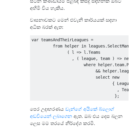
සිටින කණ්ඩායම පිළිබඳ කිසිදු සඳහනක් ඔබට
අහිමි විය හැකිය.
වාසනාවකට මෙන් එවැනි කාර්යයක් සඳහා
අධික බරක් ඇත:
var
 teamsAndTheirLeagues 
=
from
 helper 
in
 leagues
.
SelectMany
(
 l 
=>
 l
.
Teams
,
(
 league
,
 team 
)
=>
new
where
 helper
.
team
.
Pl
&&
 helper
.
leagu
select
new
{
League
,
Team
};
පෙර උදාහරණය
ඩෑන්ගේ අයිකේ බ්ලොග්
අඩවියෙන් ලබාගෙන
ඇත. ඔබ එය දෙස බලන
ලෙස මම තරයේ නිර්දේශ කරමි.