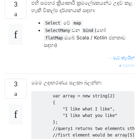
එහි සමහර ක්‍රියාකාරී ක්‍රමලේඛකයන්ට උදව් කළ
3
හැකි විකල්ප දර්ශනයක් සඳහා:
වේ
Select
map
වන
(හෝ
SelectMany
bind
ඔබේ Scala / Kotlin ජනතාව
flatMap
සඳහා)
—
මැට් ක්ලයින්
source
මෙම උදාහරණය සලකා බලන්න:
3
var
array
=
new
string
[
2
]
{
"I like what I like"
,
"I like what you like"
};
//query1 returns two elements sth 
//fisrt element would be array[5] 