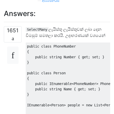
—
ආර්සෙනියස්
Answers:
ලැයිස්තු ලැයිස්තුවක් ලබා දෙන
1651
SelectMany
විමසුම් සමතලා කරයි. උදාහරණයක් වශයෙන්
public
class
PhoneNumber
{
public
string
Number
{
get
;
set
;
}
}
public
class
Person
{
public
IEnumerable
<
PhoneNumber
>
PhoneN
public
string
Name
{
get
;
set
;
}
}
IEnumerable
<
Person
>
 people 
=
new
List
<
Pers