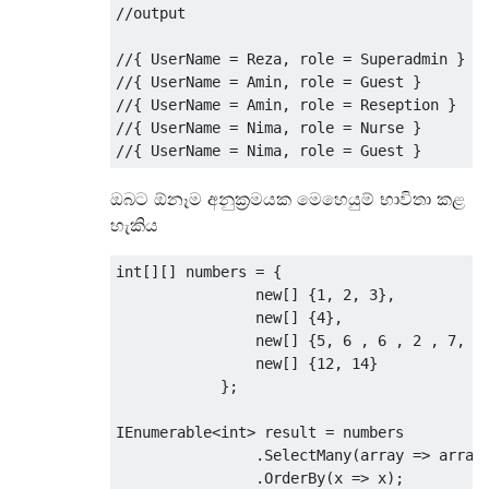
//output
//{ UserName = Reza, role = Superadmin }
//{ UserName = Amin, role = Guest }
//{ UserName = Amin, role = Reseption }
//{ UserName = Nima, role = Nurse }
//{ UserName = Nima, role = Guest }
ඔබට ඕනෑම අනුක්‍රමයක මෙහෙයුම් භාවිතා කළ
හැකිය
int
[][]
 numbers 
=
{
new
[]
{
1
,
2
,
3
},
new
[]
{
4
},
new
[]
{
5
,
6
,
6
,
2
,
7
,
8
new
[]
{
12
,
14
}
};
IEnumerable
<int>
 result 
=
 numbers

.
SelectMany
(
array
=>
array
.
OrderBy
(
x 
=>
 x
);