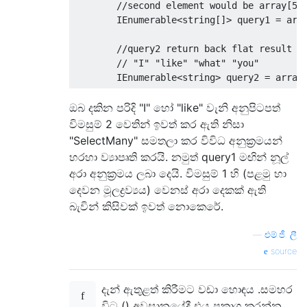
//second element would be array[5]
IEnumerable
<
string
[]>
 query1 
=
arr
//query2 return back flat result s
// "I" "like" "what" "you"
IEnumerable
<string>
 query2 
=
array
ඔබ දකින පරිදි "I" හෝ "like" වැනි අනුපිටපත්
විමසුම් 2 වෙතින් ඉවත් කර ඇති නිසා
"SelectMany" සමතලා කර විවිධ අනුක්‍රමයන්
හරහා ව්‍යාපෘති කරයි. නමුත් query1 මඟින් නූල්
අරා අනුක්‍රමය ලබා දෙයි. විමසුම් 1 හි (පළමු හා
දෙවන මූලද්‍රව්‍යය) වෙනස් අරා දෙකක් ඇති
බැවින් කිසිවක් ඉවත් නොකෙරේ.
—
එම්.ජී. ලී
source
දැන් ඇතුළත් කිරීමට වඩා හොඳය .සමහර
විට () අවසානයේදී එය ප්‍රකාශ කරන්න