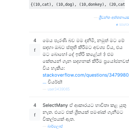
{(
10
,
cat
),
(
10
,
dog
),
(
10
,
donkey
),
(
20
,
cat
)
—
ශ්‍රීවන්ත අත්තනාය
sourc
4
මෙය පැරණි බව මම දනිමි, නමුත් මට මේ
සඳහා ඔබට ස්තූති කිරීමට අවශ්‍ය විය, එය
මට බොහෝ දේ ඉතිරි කළේය! :) එම
කේතයන් ගැන සඳහනක් කිරීම ප්‍රයෝජනවත
විය හැකිය:
stackoverflow.com/questions/3479980
…
චියර්ස්!
—
user3439065
4
SelectMany ඒ ආකාරයට භාවිතා කළ යුතු
නැත. එයට එක් ශ්‍රිතයක් පමණක් ගැනීමට
විකල්පයක් ඇත.
—
බාර්ලොප්