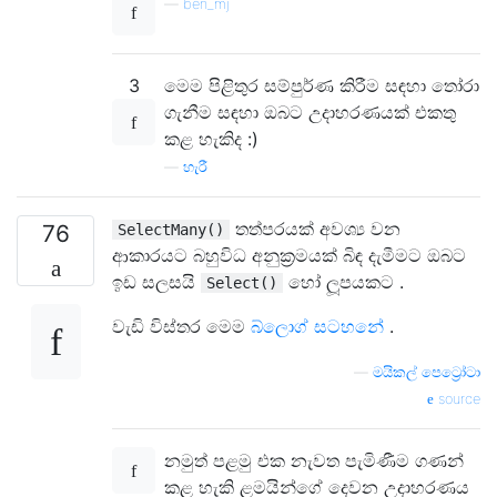
—
ben_mj
3
මෙම පිළිතුර සම්පුර්ණ කිරීම සඳහා තෝරා
ගැනීම සඳහා ඔබට උදාහරණයක් එකතු
කළ හැකිද :)
—
හැරී
තත්පරයක් අවශ්‍ය වන
76
SelectMany()
ආකාරයට බහුවිධ අනුක්‍රමයක් බිඳ දැමීමට ඔබට
ඉඩ සලසයි
හෝ ලූපයකට .
Select()
වැඩි විස්තර මෙම
බ්ලොග් සටහනේ
.
—
මයිකල් පෙට්‍රෝටා
source
නමුත් පළමු එක නැවත පැමිණීම ගණන්
කළ හැකි ළමයින්ගේ දෙවන උදාහරණය