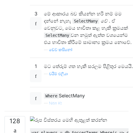
3
මේ ආකාරය බව කියන්න හරි නම් මම
දන්නේ නැහැ
වේ
. ඒ
SelectMany
වෙනුවට, මෙය භාවිතා කළ හැකි ක්‍රමයක්
වන නමුත් ඇත්ත වශයෙන්ම
SelectMany
එය භාවිතා කිරීමේ සාමාන්‍ය ක්‍රමය නොවේ.
—
ඩේව් කසිනෝ
1
මට තේරුම් ගත හැකි සරලම පිළිතුර මෙයයි.
—
චයිම් එලියා
SelectMany
Where
—
Nitin Kt
128
var
 players 
=
 db
.
SoccerTeams
.
Where
(
c 
=>
 c
.