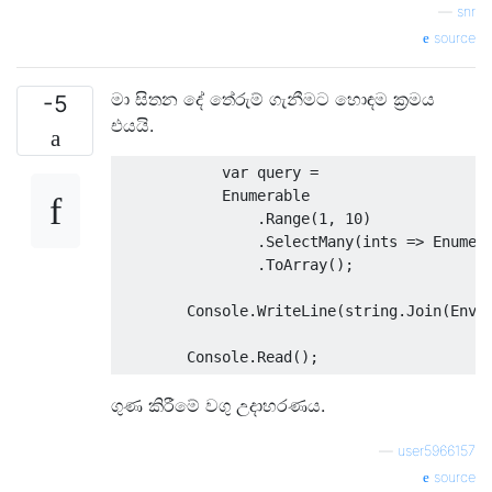
—
snr
}
};
source
//required result is the list of a
මා සිතන දේ තේරුම් ගැනීමට හොඳම ක්‍රමය
-5
List
<string>
 allSKUs 
=
new
List
<st
එයයි.
//With Select case 2 foreach loops
var
 query 
=
var
 flattenedOrdersLinesSelectCase
Enumerable
foreach
(
var
 flattenedOrderLine 
in
.
Range
(
1
,
10
)
{
.
SelectMany
(
ints 
=>
Enumer
foreach
(
OrderLine
 orderLine 
i
.
ToArray
();
{
                allSKUs
.
Add
(
orderLine
.
Prod
Console
.
WriteLine
(
string
.
Join
(
Envi
}
}
Console
.
Read
();
//With SelectMany case only one fo
ගුණ කිරීමේ වගු උදාහරණය.
        allSKUs 
=
new
List
<string>
();
var
 flattenedOrdersLinesSelectMany
—
user5966157
foreach
(
var
 flattenedOrderLine 
in
{
source