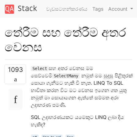
වැඩසටහන්කරණය
Tags
Account
තේරීම සහ තේරීම අතර
වෙනස
සහ අතර වෙනස මම
1093
Select
සෙව්වෙමි
නමුත් මම සුදුසු පිළිතුරක්
SelectMany
සොයා ගැනීමට හැකි වී නැත. LINQ To SQL
භාවිතා කරන විට මට වෙනස ඉගෙන ගත යුතු
නමුත් මා සොයාගෙන ඇත්තේ සම්මත අරා
උදාහරණ පමණි.
SQL උදාහරණයකට යමෙකුට LINQ ලබා දිය
හැකිද?