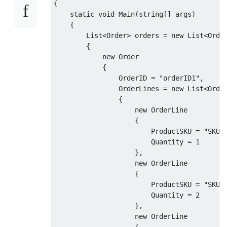
{
static
void
Main
(
string
[]
 args
)
{
List
<
Order
>
 orders 
=
new
List
<
Orde
{
new
Order
{
OrderID
=
"orderID1"
,
OrderLines
=
new
List
<
Orde
{
new
OrderLine
{
ProductSKU
=
"SKU1
Quantity
=
1
},
new
OrderLine
{
ProductSKU
=
"SKU2
Quantity
=
2
},
new
OrderLine