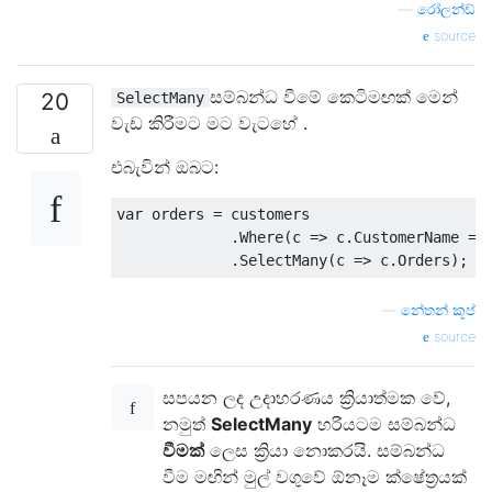
—
රෝලන්ඩ්
source
සම්බන්ධ වීමේ කෙටිමඟක් මෙන්
20
SelectMany
වැඩ කිරීමට මට වැටහේ .
එබැවින් ඔබට:
var
 orders 
=
 customers

.
Where
(
c 
=>
 c
.
CustomerName
==
.
SelectMany
(
c 
=>
 c
.
Orders
);
—
නේතන් කූප්
source
සපයන ලද උදාහරණය ක්‍රියාත්මක වේ,
නමුත්
SelectMany
හරියටම සම්බන්ධ
වීමක්
ලෙස ක්‍රියා නොකරයි. සම්බන්ධ
වීම මඟින් මුල් වගුවේ ඕනෑම ක්ෂේත්‍රයක්