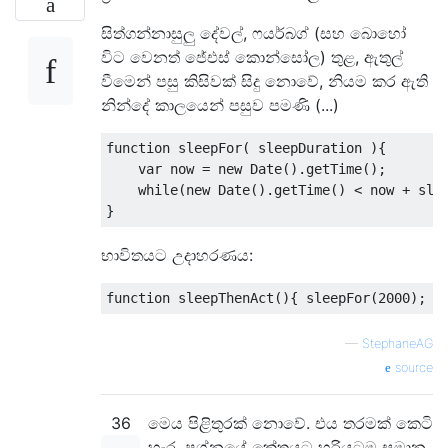
සිත්ගන්නාසුලු දේවල්, ෆයර්බග් (සහ බොහෝ
විට වෙනත් ජේඑස් කොන්සෝල) තුළ, ඇතුල්
වීමෙන් පසු කිසිවක් සිදු නොවේ, නියම කර ඇති
නින්දේ කාලයෙන් පසුව පමණි (...)
function
 sleepFor
(
 sleepDuration 
){
var
 now 
=
new
Date
().
getTime
();
while
(
new
Date
().
getTime
()
<
 now 
+
 sle
}
භාවිතයට උදාහරණය:
function
 sleepThenAct
(){
 sleepFor
(
2000
);
 c
—
StephaneAG
source
36
මෙය පිළිතුරක් නොවේ. එය තරමක් කෙටි
හැර, ප්‍රශ්නයේ කේතයට හරියටම සමාන