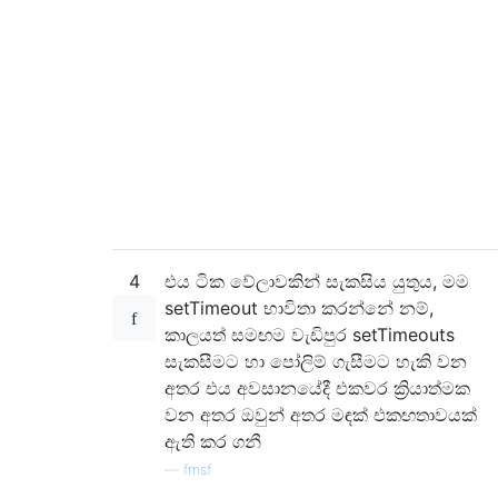
4
එය ටික වේලාවකින් සැකසිය යුතුය, මම
setTimeout භාවිතා කරන්නේ නම්,
කාලයත් සමඟම වැඩිපුර setTimeouts
සැකසීමට හා පෝලිම් ගැසීමට හැකි වන
අතර එය අවසානයේදී එකවර ක්‍රියාත්මක
වන අතර ඔවුන් අතර මඳක් එකඟතාවයක්
ඇති කර ගනී
—
fmsf