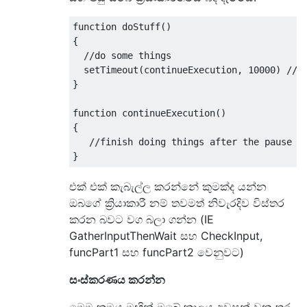
function
 doStuff
()
{
//do some things
  setTimeout
(
continueExecution
,
10000
)
//w
}
function
 continueExecution
()
{
//finish doing things after the pause
}
එක් එක් කැබැල්ල කරන්නේ කුමක්ද යන්න
ඔබගේ ක්‍රියාකාරී නම් තවමත් නිවැරදිව විස්තර
කරන බවට වග බලා ගන්න (IE
GatherInputThenWait සහ CheckInput,
funcPart1 සහ funcPart2 වෙනුවට)
සංස්කරණය කරන්න
මෙම ක්‍රමය මඟින් ඔබේ කාලය අවසන් වන තුරු