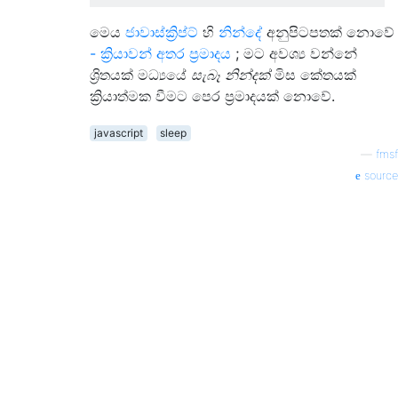
මෙය
ජාවාස්ක්‍රිප්ට්
හි
නින්දේ
අනුපිටපතක් නොවේ
- ක්‍රියාවන් අතර ප්‍රමාදය
; මට අවශ්‍ය වන්නේ
ශ්‍රිතයක් මධ්‍යයේ
සැබෑ නින්දක්
මිස කේතයක්
ක්‍රියාත්මක වීමට පෙර ප්‍රමාදයක් නොවේ.
javascript
sleep
—
fmsf
source