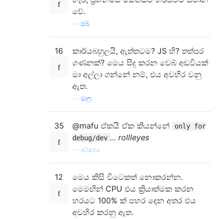
වේ.
—
ජබ්
16
කාර්යබහුලයි, ඇත්තටම? JS හි? තත්පර
ගණනක්? මෙය සිදු කරන වෙබ් අඩවියක්
මා අල්ලා ගන්නේ නම්, එය අවහිර වනු
ඇත.
—
මාෆු
35
@mafu ඒකයි ඒක කියන්නේ
only for
...
rollleyes
debug/dev
—
xDaizu
12
මෙය කිසි විටෙකත් නොකරන්න.
මෙමඟින් CPU එය ක්‍රියාත්මක කරන
හරයට 100% ක් පහර දෙන අතර එය
අවහිර කරනු ඇත.