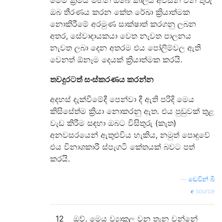
ඔබ තීරණය කරන කේත රේඛා ක්‍රියාත්මක
නොකිරීමේ අරමුණ සාක්ෂාත් කරගනු ලබන
අතර, සේවාදායකයා වෙත නැවත පාලනය
නැවත ලබා දෙන අතරම එය පෝලිම්වල ඇති
වෙනත් ඕනෑම දෙයක් ක්‍රියාත්මක කරයි.
තවදුරටත් සංස්කරණය කරන්න
අදහස් දැක්වීමේදී පෙන්වා දී ඇති පරිදි මෙය
කිසිසේත්ම ක්‍රියා නොකරනු ඇත. එය පුඩුවක් තුළ
වැඩ කිරීම සඳහා ඔබට විසිතුරු (කැත)
අනවසරයෙන් ඇතුළුවිය හැකිය, නමුත් පොදුවේ
එය විනාශකාරී ස්පැගටි කේතයක් බවට පත්
කරයි.
—
ඩෙවින් බී
source
12
ඔව්. මෙය ව්‍යාකූල වන තැන වන්නේ