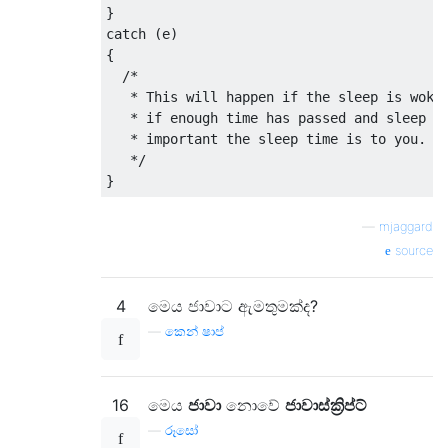
}
catch
(
e
)
{
/*

   * This will happen if the sleep is woken
   * if enough time has passed and sleep ag
   * important the sleep time is to you.

   */
}
—
mjaggard
source
4
මෙය ජාවාට ඇමතුමක්ද?
—
කෙන් ෂාප්
16
මෙය
ජාවා
නොවේ
ජාවාස්ක්‍රිප්ට්
—
රූසෝ