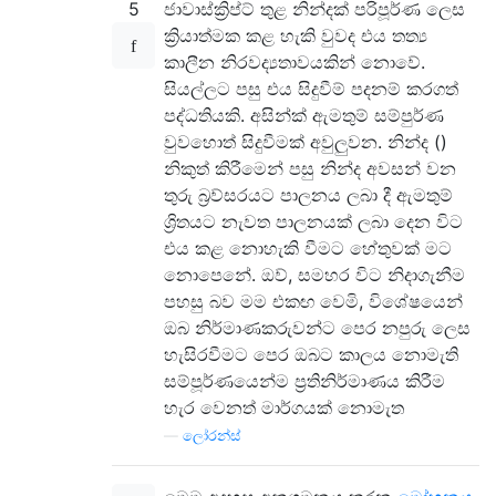
5
ජාවාස්ක්‍රිප්ට් තුළ නින්දක් පරිපූර්ණ ලෙස
ක්‍රියාත්මක කළ හැකි වුවද එය තත්‍ය
කාලීන නිරවද්‍යතාවයකින් නොවේ.
සියල්ලට පසු එය සිදුවීම් පදනම් කරගත්
පද්ධතියකි. අසින්ක් ඇමතුම් සම්පුර්ණ
වුවහොත් සිදුවීමක් අවුලුවන. නින්ද ()
නිකුත් කිරීමෙන් පසු නින්ද අවසන් වන
තුරු බ්‍රව්සරයට පාලනය ලබා දී ඇමතුම්
ශ්‍රිතයට නැවත පාලනයක් ලබා දෙන විට
එය කළ නොහැකි වීමට හේතුවක් මට
නොපෙනේ. ඔව්, සමහර විට නිදාගැනීම
පහසු බව මම එකඟ වෙමි, විශේෂයෙන්
ඔබ නිර්මාණකරුවන්ට පෙර නපුරු ලෙස
හැසිරවීමට පෙර ඔබට කාලය නොමැති
සම්පූර්ණයෙන්ම ප්‍රතිනිර්මාණය කිරීම
හැර වෙනත් මාර්ගයක් නොමැත
—
ලෝරන්ස්