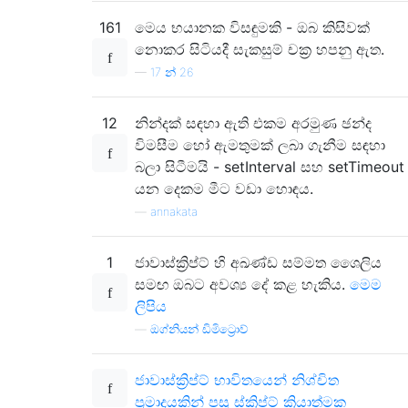
161
මෙය භයානක විසඳුමකි - ඔබ කිසිවක්
නොකර සිටියදී සැකසුම් චක්‍ර හපනු ඇත.
—
17 න් 26
12
නින්දක් සඳහා ඇති එකම අරමුණ ඡන්ද
විමසීම හෝ ඇමතුමක් ලබා ගැනීම සඳහා
බලා සිටීමයි - setInterval සහ setTimeout
යන දෙකම මීට වඩා හොඳය.
—
annakata
1
ජාවාස්ක්‍රිප්ට් හි අඛණ්ඩ සම්මත ශෛලිය
සමඟ ඔබට අවශ්‍ය දේ කළ හැකිය.
මෙම
ලිපිය
—
ඔග්නියන් ඩිමිට්‍රොව්
ජාවාස්ක්‍රිප්ට් භාවිතයෙන් නිශ්චිත
ප්‍රමාදයකින් පසු ස්ක්‍රිප්ට් ක්‍රියාත්මක