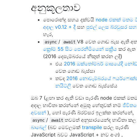
අනුකූලතාව
පොරොන්දු සහය දක්වයි
node එකක් මතම 
අදාල v0.12 + දී
සහ
පුළුල් ලෙස බ්රවුසර සහ
හැර,
/
V8 වෙත ගොඩ බැස ඇති අ
async
await
ක්‍රෝම් 55 සිට පෙරනිමියෙන් සක්‍රීය
කර ඇත
(2016 දෙසැම්බරයේ නිකුත් කරන ලදි)
එය
2016 ඔක්තෝම්බර් මාසයේදී නෝඩ්
වෙත ගොඩ බැස්සා
තවද
2016 නොවැම්බරයේ ෆයර්ෆොක්ස
නයිට්ලි
වෙත ගොඩ බැස්සේය
ඔබ 7 (ළඟා කර ඇති වඩා පැරණි node එකක් මත
අදාල භාවිතා කරන්නේ අමුතු හේතුවක් නම්
ජීවිත
අවසන්
), හෝ පැරණි බ්රව්සර ඉලක්ක කරන්නේ,
/
තවමත් අනුසාරයෙන්ද භාවිතා කල
async
await
බාබෙල්
(බව මෙවලමක්
transpile
සරල පැරණි
JavaScript බවට JavaScript + නව අංග) ,