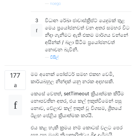
—
noego
3
විධාන රේඛා ජාවාස්ක්‍රිප්ට් යෙදුමක් තුළ
මෙය ප්‍රයෝජනවත් වන අතර සමහර විට
නිදා ගැනීමට ඇති එකම මාර්ගය වන්නේ
අසින්ක් / බලා සිටීම ප්‍රයෝජනවත්
නොවන බැවිනි.
—
වීසීල්
මම අනෙක් පෝස්ටර් සමඟ එකඟ වෙමි,
177
කාර්යබහුල නින්දක් යනු නරක අදහසකි.
කෙසේ වෙතත්, setTimeout ක්‍රියාත්මක කිරීම
නොපවතින අතර, එය කල් ඉකුත්වීමෙන් පසු
නොව, වේලාව කල් ඉකුත් වූ විගසම, ශ්‍රිතයේ
ඊළඟ පේළිය ක්‍රියාත්මක කරයි.
එය කළ හැකි ක්‍රමය නම් කොටස් වලට පෙර
සහ පසු ඔබේ ක්‍රියාකාරිත්වය බිඳ දැමීමයි.