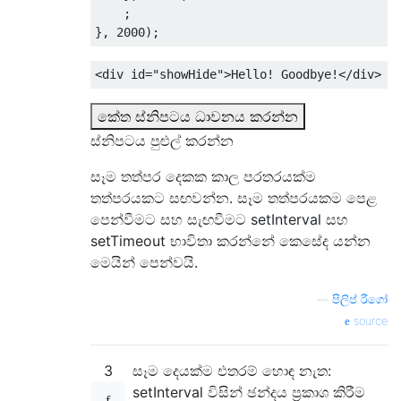
;
},
2000
);
<div
id
=
"showHide"
>
Hello! Goodbye!
</div>
කේත ස්නිපටය ධාවනය කරන්න
ස්නිපටය පුළුල් කරන්න
සෑම තත්පර දෙකක කාල පරතරයක්ම
තත්පරයකට සඟවන්න. සෑම තත්පරයකම පෙළ
පෙන්වීමට සහ සැඟවීමට setInterval සහ
setTimeout භාවිතා කරන්නේ කෙසේද යන්න
මෙයින් පෙන්වයි.
—
පිලිප් රීගෝ
source
3
සෑම දෙයක්ම එතරම් හොඳ නැත:
setInterval විසින් ඡන්දය ප්‍රකාශ කිරීම