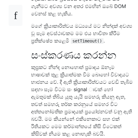
ගැනීමට අවශ්‍ය වන අතර එමඟින් ඔබේ DOM
වෙනස් කළ හැකිය.
මගේ ක්‍රියාකාරිත්වය මධ්‍යයේ මට නින්දක් අවශ්‍ය
වූ සෑම අවස්ථාවකම මම එය භාවිතා කිරීම
ප්‍රතික්ෂේප කළෙමි
.
setTimeout()
සංස්කරණය කරන්න
කුප්‍රකට නින්ද නොහොත් ප්‍රමාදය ඕනෑම
භාෂාවක් තුළ ක්‍රියාත්මක වීම බොහෝ විවාදයට
භාජනය වේ. දී ඇති ක්‍රියාකාරිත්වයට වෙඩි තැබීම
සඳහා සෑම විටම සං signal ාවක් හෝ
ඇමතුමක් තිබිය යුතු යැයි සමහරු කියනු ඇත,
තවත් සමහරු තර්ක කරනුයේ සමහර විට
අත්තනෝමතික ප්‍රමාදයක් ප්‍රයෝජනවත් වනු ඇති
බවයි. මම කියන්නේ එකිනෙකාට සහ එක්
රීතියකට මෙම කර්මාන්තයේ කිසි විටෙකත්
කිසිවක් නියම කළ නොහැකි බවයි.