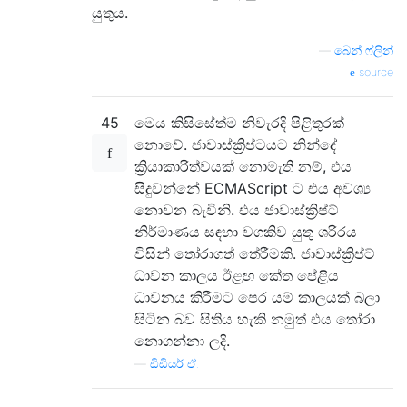
යුතුය.
—
බෙන් ෆ්ලින්
source
45
මෙය කිසිසේත්ම නිවැරදි පිළිතුරක්
නොවේ. ජාවාස්ක්‍රිප්ටයට නින්දේ
ක්‍රියාකාරිත්වයක් නොමැති නම්, එය
සිදුවන්නේ ECMAScript ට එය අවශ්‍ය
නොවන බැවිනි. එය ජාවාස්ක්‍රිප්ට්
නිර්මාණය සඳහා වගකිව යුතු ශරීරය
විසින් තෝරාගත් තේරීමකි. ජාවාස්ක්‍රිප්ට්
ධාවන කාලය ඊළඟ කේත පේළිය
ධාවනය කිරීමට පෙර යම් කාලයක් බලා
සිටින බව සිතිය හැකි නමුත් එය තෝරා
නොගන්නා ලදි.
—
ඩිඩියර් ඒ.