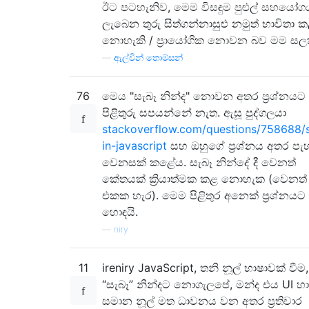
ඊට පටහැනිව, මෙම විසඳුම පුළුල් සහයෝග
ලැබෙන තුරු සිත්ගන්නාසුළු නමුත් භාවිතා 
නොහැකි / ප්‍රායෝගික නොවන බව මම සල
—
ඇල්වින් තොම්සන්
76
මෙය "සැබෑ නින්ද" නොවන අතර ප්‍රශ්නයට
පිළිතුරු සපයන්නේ නැත. ඇසූ පුද්ගලයා
stackoverflow.com/questions/758688/
in-javascript
සහ ඔහුගේ ප්‍රශ්නය අතර පැහැ
වෙනසක් කළේය. සැබෑ නින්දේ දී වෙනත්
කේතයක් ක්‍රියාත්මක කළ නොහැක (වෙනත් ත්
එකක හැර). මෙම පිළිතුර අනෙක් ප්‍රශ්නයට
හොඳයි.
—
niry
11
ireniry JavaScript, තනි නූල් භාෂාවක් වීම,
“සැබෑ” නින්දට නොගැලපේ, මන්ද එය UI හා
සමාන නූල් මත ධාවනය වන අතර ප්‍රතිචාර