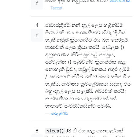
මෙම අදහස අනුගමනය කරන
මෝහනය
—
Tezcat
4
ජාවාස්ක්‍රිප්ට් තනි නූල් ලෙස හැඳින්වීම
මිථ්‍යාවකි. එය තාක්‍ෂණිකව නිවැරදි විය
හැකි නමුත් ක්‍රියාකාරීව එය බහු තෙරපුම්
භාෂාවක් ලෙස ක්‍රියා කරයි. දෙබලක ()
අනුකරණය කිරීම සුළුපටු පහසුය,
අස්වැන්න () සැබවින්ම ක්‍රියාත්මක කළ
නොහැකි වුවද, හවුල් මතකය අගුළු දැමීම
/ සෙමෆෝර් කිරීම මඟින් ඔබට සමීප විය
හැකිය. සාමාන්‍ය ක්‍රමලේඛකයා සඳහා, එය
බහු-නූල් ලෙස සැලකීම අර්ථවත් කරයි;
තාක්ෂණික නාමය වැදගත් වන්නේ
භාෂාවේ සංවර්ධකයින්ට පමණි.
—
බෙනුබර්ඩ්
8
JS හි එය කළ නොහැක්කේ
sleep()