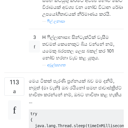
සමඟ කටයුතු කිරීමට අවශ්‍ය නොවී කෙටි
විරාමයක් අවශ්‍ය වන නෝඩ් විධාන රේඛා
උපයෝගීතාවයක් නිර්මාණය කරයි.
—
ෆිල් ලනාසා
3
H ෆිල්ලානාසා: සින්ටැක්ටික් වැසීම
තවමත් කෙනෙකුට බිය වන්නේ නම්,
යමෙකු බරපතල ලෙස බකල් කර 101
නෝඩ් හරහා වැඩ කළ යුතුය.
—
අවුල්සහගත
මෙය ටිකක් පැරණි ප්‍රශ්නයක් බව මම දනිමි,
113
නමුත් (මා වැනි) ඔබ රයිනෝ සමඟ ජාවාස්ක්‍රිප්ට්
භාවිතා කරන්නේ නම්, ඔබට භාවිතා කළ හැකිය
...
try
{
  java
.
lang
.
Thread
.
sleep
(
timeInMillisecond