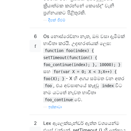
ක්‍රියාත්මක කරන්නේ කෙසේද" වැනි
ප්‍රශ්නයකට පිළිතුරකි.
—
දීපක් ජීඑම්
6
Os නොස්රෙඩ්නා නැත, ඔබ වසා දැමීමක්
භාවිතා කරයි. උදාහරණයක් ලෙස:
function foo(index) {
setTimeout(function() {
foo_continue(index); }, 10000); }
සහ
for(var X = 0; X < 3;X++) {
- X හි
අගය
සම්මත වන අතර
foo(X); }
, එය අවසානයේ කැඳවූ
විට
foo
index
නම යටතේ නැවත භාවිතා
වේ.
foo_continue
—
ඉස්කාටා
2
Lex ඇලෙක්සැන්ඩර් ඇත්ත වශයෙන්ම
එසේ වන්නේ, setTimeout () හි ලක්ෂ්‍යය