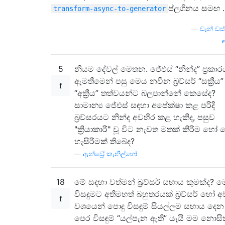
ප්ලගිනය සමඟ .
transform-async-to-generator
—
ඩෑන් ඩස්
5
නියම දේවල් මෙතන. ජේඑස් “නින්ද” ප්‍රකාර
ඇමතීමෙන් පසු මෙය නවීන බ්‍රව්සර් “සක්‍රීය”
“අක්‍රීය” තත්වයන්ට බලපාන්නේ කෙසේද?
සාමාන්‍ය ජේඑස් සඳහා අපේක්ෂා කළ පරිදි
බ්‍රව්සරයට නින්ද අවහිර කළ හැකිද, පසුව
"ක්‍රියාකාරී" වූ විට නැවත මතක් කිරීම හෝ
හැසිරීමක් තිබේද?
—
ඇන්ඩ්‍රේ කැනිල්හෝ
18
මේ සඳහා වත්මන් බ්‍රව්සර් සහාය කුමක්ද? 
විසඳුමට අතිමහත් බහුතරයක් බ්‍රව්සර් හෝ 
වශයෙන් පොදු විසඳුම් සියල්ලම සහාය දෙන 
පෙර විසඳුම් “යල්පැන ඇති” යැයි මම නොසිත