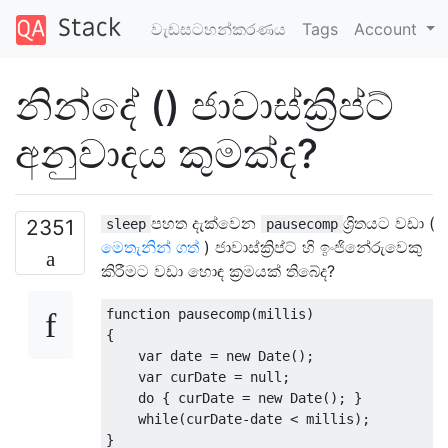
වැඩසටහන්කරණය
Tags
Account
නින්දේ () ජාවාස්ක්‍රිප්ට්
අනුවාදය කුමක්ද?
පහත දැක්වෙන
ශ්‍රිතයට වඩා (
2351
sleep
pausecomp
මෙතැනින් ගත්
) ජාවාස්ක්‍රිප්ට් හි ඉංජිනේරුවෙකු
කිරීමට වඩා හොඳ ක්‍රමයක් තිබේද?
function
 pausecomp
(
millis
)
{
var
 date 
=
new
Date
();
var
 curDate 
=
null
;
do
{
 curDate 
=
new
Date
();
}
while
(
curDate
-
date 
<
 millis
);
}