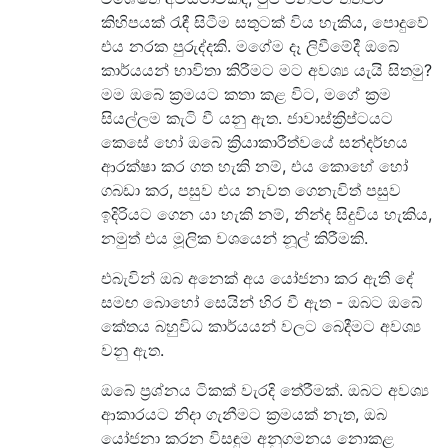
කිහිපයක් රැඳී සිටීම සතුටක් විය හැකිය, පොදුවේ
එය නරක පුරුද්දකි. මගේම දෑ ලිවීමේදී ඔබේ
කාර්යයන් භාවිතා කිරීමට මට අවශ්‍ය යැයි සිතමු?
මම ඔබේ ක්‍රමයට කතා කළ විට, මගේ ක්‍රම
සියල්ලම කැටි වී යනු ඇත. ජාවාස්ක්‍රිප්ටයට
කෙසේ හෝ ඔබේ ක්‍රියාකාරීත්වයේ සන්දර්භය
ආරක්ෂා කර ගත හැකි නම්, එය කොහේ හෝ
ගබඩා කර, පසුව එය නැවත ගෙනැවිත් පසුව
ඉදිරියට ගෙන යා හැකි නම්, නින්ද සිදුවිය හැකිය,
නමුත් එය මූලික වශයෙන් නූල් කිරීමකි.
එබැවින් ඔබ අනෙක් අය යෝජනා කර ඇති දේ
සමඟ බොහෝ සෙයින් හිර වී ඇත - ඔබට ඔබේ
කේතය බහුවිධ කාර්යයන් වලට බෙදීමට අවශ්‍ය
වනු ඇත.
ඔබේ ප්‍රශ්නය ටිකක් වැරදි තේරීමක්. ඔබට අවශ්‍ය
ආකාරයට නිදා ගැනීමට ක්‍රමයක් නැත, ඔබ
යෝජනා කරන විසඳුම අනුගමනය නොකළ