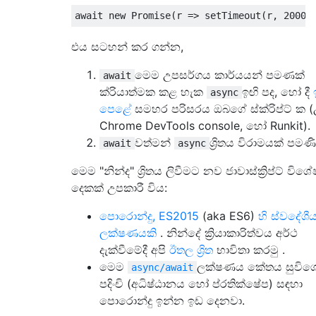
await
new
Promise
(
r 
=>
 setTimeout
(
r
,
2000
)
එය සටහන් කර ගන්න,
මෙම උපසර්ගය කාර්යයන් පමණක්
await
ක්රියාත්මක කළ හැක
ඉඟි පද, හෝ දී
async
පෙළේ
සමහර පරිසරය ඔබගේ ස්ක්රිප්ට් ක (උ
Chrome DevTools console, හෝ Runkit).
වත්මන්
ශ්‍රිතය විරාමයක් පමණි
await
async
මෙම "නින්ද" ශ්‍රිතය ලිවීමට නව ජාවාස්ක්‍රිප්ට් විශේ
දෙකක් උපකාරී විය:
පොරොන්දු, ES2015
(aka ES6)
හි ස්වදේශී
ලක්ෂණයකි
. නින්දේ ක්‍රියාකාරිත්වය අර්ථ
දැක්වීමේදී අපි
ඊතල ශ්‍රිත
භාවිතා කරමු .
මෙම
ලක්ෂණය කේතය සුවිශ
async/await
පදිංචි (අධිෂ්ඨානය හෝ ප්රතික්ෂේප) සඳහා
පොරොන්දු ඉන්න ඉඩ දෙනවා.