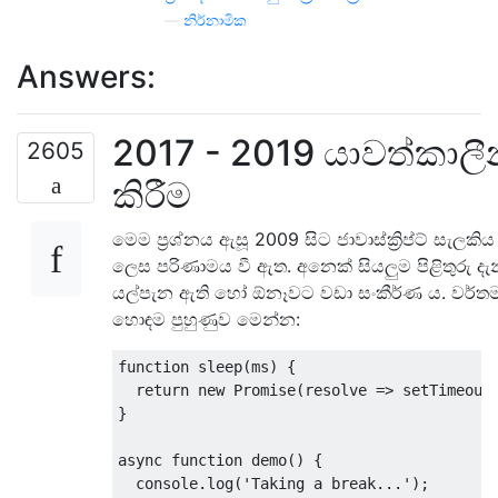
—
නිර්නාමික
Answers:
2017 - 2019 යාවත්කාල
2605
කිරීම
මෙම ප්‍රශ්නය ඇසූ 2009 සිට ජාවාස්ක්‍රිප්ට් සැලකිය 
ලෙස පරිණාමය වී ඇත. අනෙක් සියලුම පිළිතුරු දැ
යල්පැන ඇති හෝ ඕනෑවට වඩා සංකීර්ණ ය. වර්ත
හොඳම පුහුණුව මෙන්න:
function
 sleep
(
ms
)
{
return
new
Promise
(
resolve 
=>
 setTimeout
}
async
function
 demo
()
{
  console
.
log
(
'Taking a break...'
);