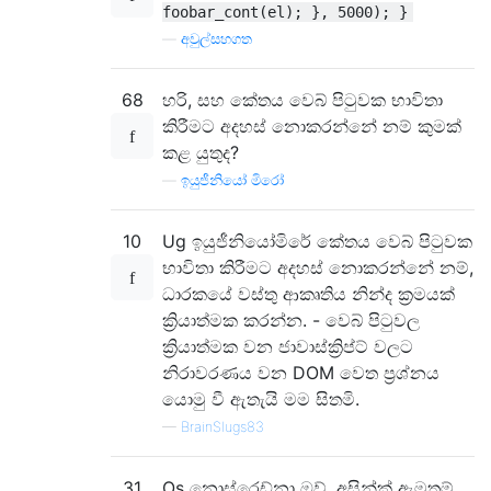
foobar_cont(el); }, 5000); }
—
අවුල්සහගත
68
හරි, සහ කේතය වෙබ් පිටුවක භාවිතා
කිරීමට අදහස් නොකරන්නේ නම් කුමක්
කළ යුතුද?
—
ඉයුජීනියෝ මිරෝ
10
Ug ඉයුජීනියෝමිරේ කේතය වෙබ් පිටුවක
භාවිතා කිරීමට අදහස් නොකරන්නේ නම්,
ධාරකයේ වස්තු ආකෘතිය නින්ද ක්‍රමයක්
ක්‍රියාත්මක කරන්න. - වෙබ් පිටුවල
ක්‍රියාත්මක වන ජාවාස්ක්‍රිප්ට් වලට
නිරාවරණය වන DOM වෙත ප්‍රශ්නය
යොමු වී ඇතැයි මම සිතමි.
—
BrainSlugs83
31
Os නොස්රෙඩ්නා ඔව්, අසින්ක් ඇමතුම්