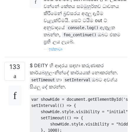
වන්නේ කේතය සමමුහුර්තව ධාවනය
කිරීමෙන් බ්‍රව්සරය අගුලු දැමීම
වැළැක්වීමයි. සෙට් ටයිම out ට්
අනුවාදයේ
ඇතුළත
console.log()
තබන්න,
ඔබට එකම
foo_continue()
ප්‍රති .ලය ලැබේ.
—
ඉස්කාටා
$ DEITY හි ආදරය සඳහා කරුණාකර
133
කාර්යබහුල-නින්දේ කාර්යයක් නොකරන්න.
හා
ඔබට අවශ්ය
setTimeout
setInterval
සියලු දේ කරන්න.
var
 showHide 
=
 document
.
getElementById
(
'sh
setInterval
(()
=>
{
    showHide
.
style
.
visibility 
=
"initial"
;
    setTimeout
(()
=>
{
        showHide
.
style
.
visibility 
=
"hidde
},
1000
);