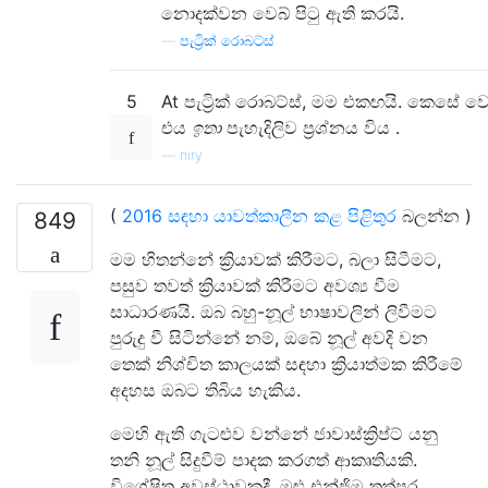
නොදක්වන වෙබ් පිටු ඇති කරයි.
—
පැට්‍රික් රොබට්ස්
5
At පැට්‍රික් රොබට්ස්, මම එකඟයි. කෙසේ වෙ
එය
ඉතා
පැහැදිලිව ප්‍රශ්නය විය .
—
niry
(
2016 සඳහා යාවත්කාලීන කළ පිළිතුර
බලන්න )
849
මම හිතන්නේ ක්‍රියාවක් කිරීමට, බලා සිටීමට,
පසුව තවත් ක්‍රියාවක් කිරීමට අවශ්‍ය වීම
සාධාරණයි. ඔබ බහු-නූල් භාෂාවලින් ලිවීමට
පුරුදු වී සිටින්නේ නම්, ඔබේ නූල් අවදි වන
තෙක් නිශ්චිත කාලයක් සඳහා ක්‍රියාත්මක කිරීමේ
අදහස ඔබට තිබිය හැකිය.
මෙහි ඇති ගැටළුව වන්නේ ජාවාස්ක්‍රිප්ට් යනු
තනි නූල් සිදුවීම් පාදක කරගත් ආකෘතියකි.
විශේෂිත අවස්ථාවකදී, මුළු එන්ජිම තත්පර