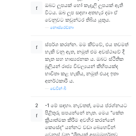
ඔබට ලූපයක් හෝ කැදැලි ලූපයක් ඇති
විටය. ඔබ ලූප සඳහා අතහැර දමා ඒ
වෙනුවට කවුන්ටර තිබිය යුතුය.
—
නොස්රෙඩ්නා
ස්පර්ශ කරන්න. මම කිව්වේ, එය තවමත්
හැකි වනු ඇත, නමුත් එම අවස්ථාවේ දී
කැත සහ හාස්‍යජනක ය. ඔබට ස්ථිතික
බූලියන් රාජ්‍ය විචල්‍යයන් කිහිපයක්ද
භාවිතා කළ හැකිය, නමුත් එයද ඉතා
අනර්ථකාරී ය.
—
ඩෙවින් බී
2
-1 මේ සඳහා. නැවතත්, මෙය ප්රශ්නයට
පිළිතුරු සපයන්නේ නැත. මෙය "කේත
ක්‍රියාත්මක කිරීම අවහිර කරන්නේ
කෙසේද" යන්නට වඩා බෙහෙවින්
වෙනස් වන "ශ්‍රිතයක් අසමමුහුර්තව