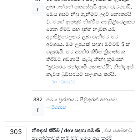
ලබා ගන්නේ කෙසේදැයි අපට වැටහෙයි,
මෙය අපට නිදා ගැනීමට උදව් නොකරයි
(). මගේ ඇමතුම් නිශ්චිත අනුපිළිවෙලකට
ගෙන ඒමට සහ දත්ත නැවත යම්
අනුපිළිවෙලකට ලබා ගැනීමට මට
අවශ්‍යය. මම ලූපයක් සඳහා මට්ටම් 5 ක්
ගැඹුරුයි. මට අවහිර කිරීම ක්‍රියාත්මක
කිරීමට අවශ්‍යයි. සැබෑ නින්ද ක්‍රමයක්
“බ්‍රව්සරය මන්දගාමී නොකරයි”, නින්ද අත්
නැවත බ්‍රව්සරයට පාලනය කරයි.
—
BrainSlugs83
382
මෙය ප්‍රශ්නයට පිළිතුරක් නොවේ.
—
ටීඑම්එස්
නිදොස් කිරීම / dev සඳහා පමණි
, එය යමෙකුට
303
ප්‍රයෝජනවත් නම් මම මෙය පළ කරමි