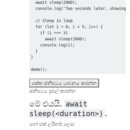
await
 sleep
(
2000
);
  console
.
log
(
'Two seconds later, showing 
// Sleep in loop
for
(
let
 i 
=
0
;
 i 
<
5
;
 i
++)
{
if
(
i 
===
3
)
await
 sleep
(
2000
);
    console
.
log
(
i
);
}
}
demo
();
කේත ස්නිපටය ධාවනය කරන්න
ස්නිපටය පුළුල් කරන්න
මේ එයයි.
await
.
sleep(<duration>)
හෝ එක් ලයිනර් ලෙස: