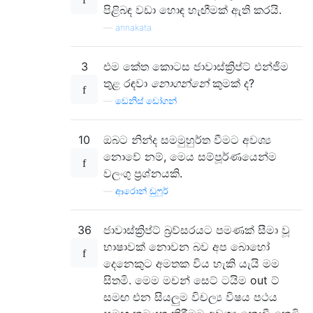
පිළිබඳ වඩා හොඳ හැඟීමක් ඇති කරයි.
—
annakata
3
එම කේත කොටස ජාවාස්ක්‍රිප්ට් එන්ජිම
තුළ රඳවා
නොගන්නේ
කුමක් ද?
—
ඩෙනිස් ඩෝගන්
10
ඔබට නින්ද සමමුහුර්ත වීමට අවශ්‍ය
නොවේ නම්, මෙය සම්පූර්ණයෙන්ම
වලංගු ප්‍රශ්නයකි.
—
ආරොන් ඩුෆූර්
36
ජාවාස්ක්‍රිප්ට් බ්‍රව්සරයට පමණක් සීමා වූ
භාෂාවක් නොවන බව අප බොහෝ
දෙනෙකුට අමතක විය හැකි යැයි මම
සිතමි. මෙම මචන් සෙට් ටයිම out ට්
සමඟ එන සියලුම විචල්‍ය විෂය පථය