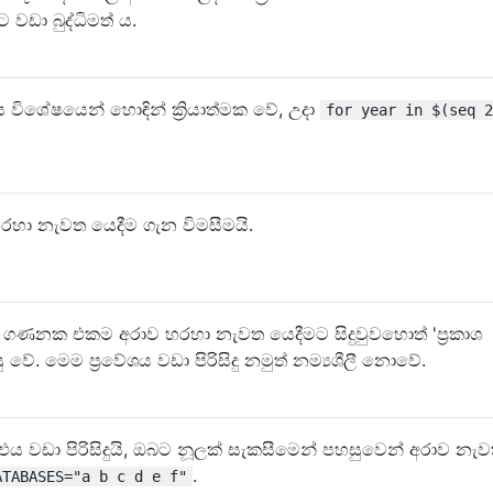
වඩා බුද්ධිමත් ය.
ශේෂයෙන් හොඳින් ක්‍රියාත්මක වේ, උදා
for year in $(seq 2
රහා නැවත යෙදීම ගැන විමසීමයි.
ගණනක එකම අරාව හරහා නැවත යෙදීමට සිදුවුවහොත් 'ප්‍රකාශ
ු වේ. මෙම ප්‍රවේශය වඩා පිරිසිදු නමුත් නම්‍යශීලී නොවේ.
 වඩා පිරිසිදුයි, ඔබට නූලක් සැකසීමෙන් පහසුවෙන් අරාව නැ
.
ATABASES="a b c d e f"