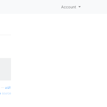
Account
—
මෝ.
source