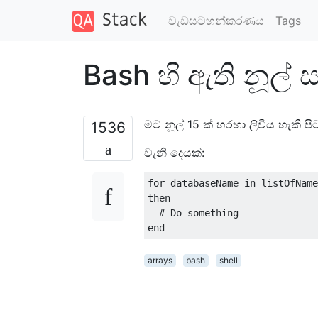
වැඩසටහන්කරණය
Tags
Bash හි ඇති නූල්
මට නූල් 15 ක් හරහා ලිවිය හැකි ප
1536
වැනි දෙයක්:
for
 databaseName 
in
 listOfName
then
# Do something
end
arrays
bash
shell