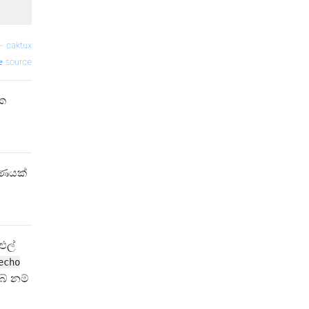
—
caktux
source
එක
රණයක්
ුල්
echo
බේ නම්