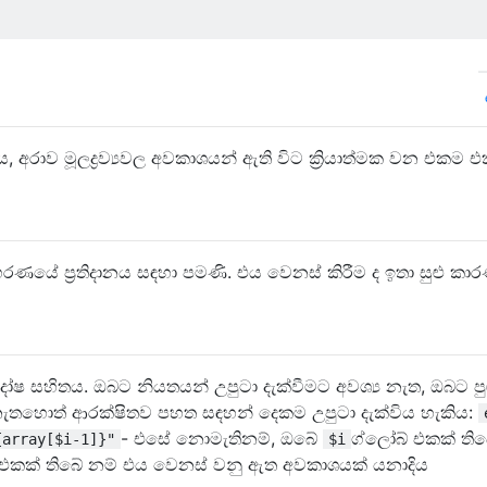
තුය, අරාව මූලද්‍රව්‍යවල අවකාශයන් ඇති විට ක්‍රියාත්මක වන එකම 
රණයේ ප්‍රතිදානය සඳහා පමණි. එය වෙනස් කිරීම ද ඉතා සුළු කා
 සහිතය. ඔබට නියතයන් උපුටා දැක්වීමට අවශ්‍ය නැත, ඔබට පුළ
ුය, නැතහොත් ආරක්ෂිතව පහත සඳහන් දෙකම උපුටා දැක්විය හැකිය:
- එසේ නොමැතිනම්, ඔබේ
ග්ලෝබ් එකක් ති
{array[$i-1]}"
$i
බ් එකක් තිබේ නම් එය වෙනස් වනු ඇත අවකාශයක් යනාදිය