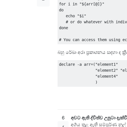
for
 i 
in
"${arr[@]}"
do
   echo 
"$i"
# or do whatever with indiv
done
# You can access them using ec
බහු රේඛා අරා ප්‍රකාශනය සඳහා ද ක්‍ර
declare 
-
a arr
=(
"element1"
"element2"
"el
"element4"
)
6
අවට ඇති ද්විත්ව උපුටා දැක්ව
අර්‍ගය තුළ ඇති සම්පූර්ණ නූ