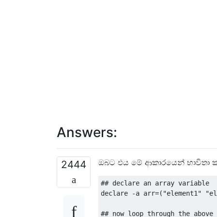
Answers:
ඔබට එය මේ ආකාරයෙන් භාවිතා ක
2444
## declare an array variable
declare 
-
a arr
=(
"element1"
"el
## now loop through the above 