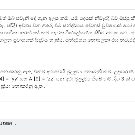
ුත් ඔබ එවැනි දේ ගැන අලස නම්, යම් දෙයක් නිවැරදි බව ඔප්පු ක
කළ පරිදි) අවශ්‍ය වන අතර, එම සන්දර්භය වෙනස් වුවහොත් හෝ
භාවිතා කරන්නේ නම් නැවත විශ්ලේෂණය කිරීම අවශ්‍ය වේ. ව
ාලන ප්‍රවාහයක් සිදුවිය හැකිය. සන්දර්භය නොසලකා එය නිවැරදි
යා නොකරනු ඇත, එනම් අරාවෙහි මූලද්‍රව්‍ය නොමැති නම්. උදාහරණ
] = 'yy' සහ A [9] = 'zz' යන අරා මූලද්‍රව්‍ය තිබේ නම්, දිග 3 ක්
න් ක්‍රියා නොකරනු ඇත .
Item4
;