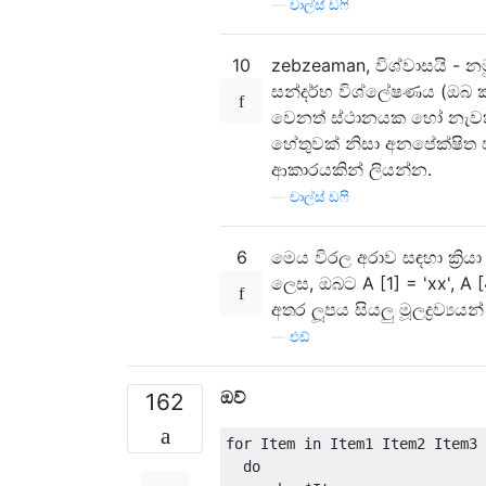
—
චාල්ස් ඩෆි
10
zebzeaman, විශ්වාසයි - නම
සන්දර්භ විශ්ලේෂණය (ඔබ 
වෙනත් ස්ථානයක හෝ නැවත 
හේතුවක් නිසා අනපේක්ෂිත ප
ආකාරයකින් ලියන්න.
—
චාල්ස් ඩෆි
6
මෙය විරල අරාව සඳහා ක්‍රි
ලෙස, ඔබට A [1] = 'xx', A [4
අතර ලූපය සියලු මූලද්‍රව්‍යය
—
එඩ්
ඔව්
162
for
Item
in
Item1
Item2
Item3
do