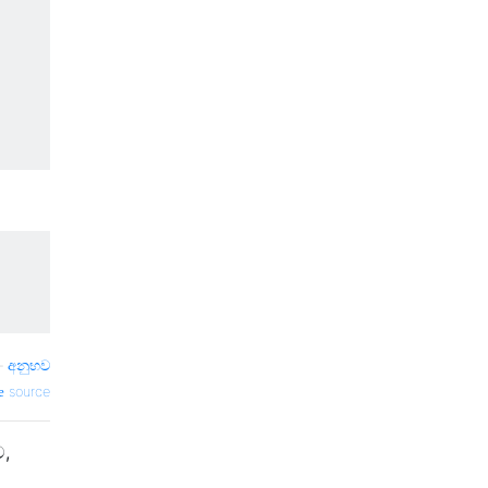
—
අනුභව
source
,