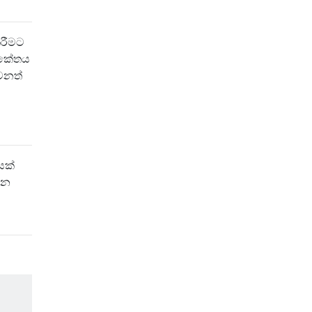
ිරීමට
 කේතය
ෙනත්
යක්
 වන