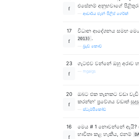
එසේනම් අනුභවාගේ පිළිතුරට 
—
ආචාර්ය ජෑන්-පිලිප් ගෙර්ක්
17
විධාන ආදේශනය සමඟ මෙය වි
.
2013)
—
බ්‍රැඩ් කොච්
23
ගැටළුව වන්නේ ඔහු අරාව හ
—
mgalgs
20
ඔබට එක තැනකට වඩා වැඩි 
කරන්න' ප්‍රවේශය වඩාත් සුදුස
—
ස්ටැම්පිකෝඩ්
16
මෙය # 1 නොවන්නේ ඇයි? එය
භාවිතා කළ හැකිය, එනම්
D