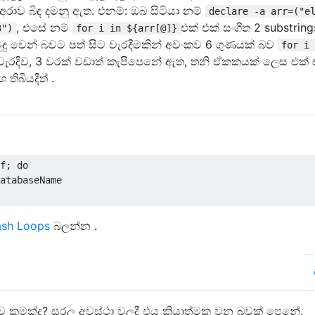
 අරාව බිඳ දමනු ඇත. එනම්: ඔබ සිටියා නම්
declare -a arr=("e
, එසේ නම්
එක් එක් සංගීත 2 substring
3")
for i in ${arr[@]}
මුදු වෙන් බවට පත් සිට වැරදීමකින් අවංකව 6 ගුණයක් බව
for i 
 නිවැරදිව, 3 වරක් වඩාත් කැපීපෙනේ ඇත, තනි ඒකකයක් ලෙස එක් 
තිබියදීත් .
f
;
do
atabaseName
ash Loops
බලන්න .
 කුමක්ද? සරල අවස්ථා වලදී එය ක්‍රියාත්මක වන බවක් පෙනේ.