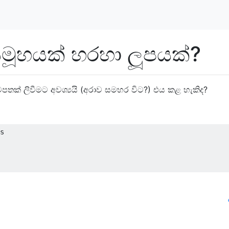
 සමූහයක් හරහා ලූපයක්?
ිටපතක් ලිවීමට අවශ්‍යයි (අරාව සමහර විට?) එය කළ හැකිද?
s