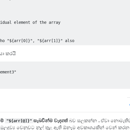
idual element of the array
ho "${arr[0]}", "${arr[1]}" also
ියා කරයි
ement3"
ීම්
සැබවින්ම වැදගත්
බව සලකන්න
.
ඒවා නොමැතිව
"${arr[@]}"
ල් මූලද්‍රව්‍ය වෙනුවට නූල් තුළ ඇති ඕනෑම අවකාශයකින් වෙන් කරන