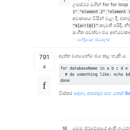
උපස්ථර මගින් for for loop
1" "element 2" "element 
අවකාශය විසින් වැල දී, එන
කැමති පරිදි,
"${arr[@]}"
සංගීත පවත්වා එය අභ්යවකාශ 
—
ගේබ්‍රියෙල් ස්ටැපල්ස්
ඇත්ත වශයෙන්ම එය කළ හැකි ය.
791
for
 databaseName 
in
 a b c d e 
# do something like: echo $d
done
විස්තර
සඳහා, අතරතුර සහ තෙක් B
18
මෙම ප්රවේශයේ ඇති ගැටළුව