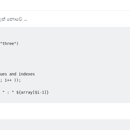
ළත් නොවේ ...
"three"
)
ues and indexes
;
 i
++
));
" : "
 $
{
array
[
$i
-
1
]}