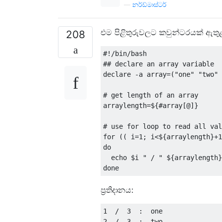
—
නර්ඩ්මාස්ටර්
එම පිළිතුරුවලට කවුන්ටරයක් ​​ඇතු
208
#!/bin/bash
## declare an array variable
declare 
-
a array
=(
"one"
"two"
# get length of an array
arraylength
=
$
{#
array
[@]}
# use for loop to read all val
for
((
 i
=
1
;
 i
<
$
{
arraylength
}+
1
do
  echo $i 
" / "
 $
{
arraylength
}
done
ප්‍රතිදානය:
1
/
3
:
2
/
3
: