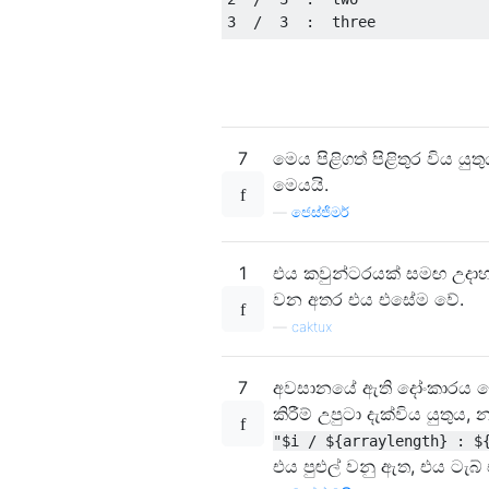
3
/
3
:
  three
7
මෙය පිළිගත් පිළිතුර විය යු
මෙයයි.
—
ජෙස්ජිමර්
1
එය කවුන්ටරයක් ​​සමඟ උදාහ
වන අතර එය එසේම වේ.
—
caktux
7
අවසානයේ ඇති දෝංකාරය දෝෂ
කිරීම් උපුටා දැක්විය යුත
"$i / ${arraylength} : $
එය පුළුල් වනු ඇත, එය ටැ