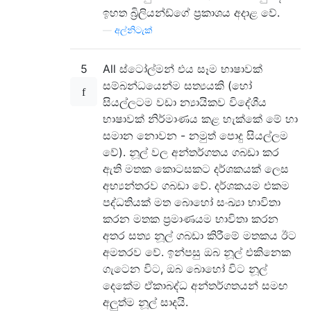
ඉහත බ්‍රිලියන්ඩ්ගේ ප්‍රකාශය අදාළ වේ.
—
අල්නිටැක්
5
All ස්ටෝල්මන් එය සෑම භාෂාවක්
සම්බන්ධයෙන්ම සත්‍යයකි (හෝ
සියල්ලටම වඩා න්‍යායිකව විදේශීය
භාෂාවක් නිර්මාණය කළ හැක්කේ මේ හා
සමාන නොවන - නමුත් පොදු සියල්ලම
වේ). නූල් වල අන්තර්ගතය ගබඩා කර
ඇති මතක කොටසකට දර්ශකයක් ලෙස
අභ්‍යන්තරව ගබඩා වේ. දර්ශකයම එකම
පද්ධතියක් මත බොහෝ සංඛ්‍යා භාවිතා
කරන මතක ප්‍රමාණයම භාවිතා කරන
අතර සත්‍ය නූල් ගබඩා කිරීමේ මතකය ඊට
අමතරව වේ. ඉන්පසු ඔබ නූල් එකිනෙක
ගැටෙන විට, ඔබ බොහෝ විට නූල්
දෙකේම ඒකාබද්ධ අන්තර්ගතයන් සමඟ
අලුත්ම නූල් සාදයි.