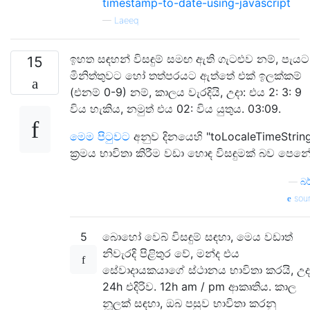
timestamp-to-date-using-javascript
—
Laeeq
ඉහත සඳහන් විසඳුම් සමඟ ඇති ගැටළුව නම්, පැයට
15
මිනිත්තුවට හෝ තත්පරයට ඇත්තේ එක් ඉලක්කම්
(එනම් 0-9) නම්, කාලය වැරදියි, උදා: එය 2: 3: 9
විය හැකිය, නමුත් එය 02: විය යුතුය. 03:09.
මෙම පිටුවට
අනුව දිනයෙහි "toLocaleTimeStrin
ක්‍රමය භාවිතා කිරීම වඩා හොඳ විසඳුමක් බව පෙනේ
—
බර
sou
5
බොහෝ වෙබ් විසඳුම් සඳහා, මෙය වඩාත්
නිවැරදි පිළිතුර වේ, මන්ද එය
සේවාදායකයාගේ ස්ථානය භාවිතා කරයි, උද
24h එදිරිව. 12h am / pm ආකෘතිය. කාල
නූලක් සඳහා, ඔබ පසුව භාවිතා කරනු