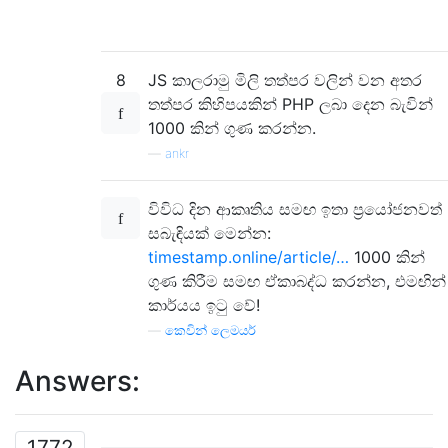
8
JS කාලරාමු මිලි තත්පර වලින් වන අතර
තත්පර කිහිපයකින් PHP ලබා දෙන බැවින්
1000 කින් ගුණ කරන්න.
—
ankr
විවිධ දින ආකෘතිය සමඟ ඉතා ප්‍රයෝජනවත්
සබැඳියක් මෙන්න:
timestamp.online/article/…
1000 කින්
ගුණ කිරීම සමඟ ඒකාබද්ධ කරන්න, එමඟින්
කාර්යය ඉටු වේ!
—
කෙවින් ලෙමයර්
Answers:
1772