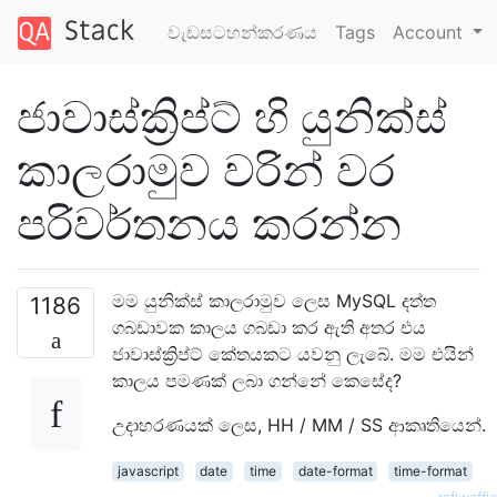
වැඩසටහන්කරණය
Tags
Account
ජාවාස්ක්‍රිප්ට් හි යුනික්ස්
කාලරාමුව වරින් වර
පරිවර්තනය කරන්න
මම යුනික්ස් කාලරාමුව ලෙස MySQL දත්ත
1186
ගබඩාවක කාලය ගබඩා කර ඇති අතර එය
ජාවාස්ක්‍රිප්ට් කේතයකට යවනු ලැබේ. මම එයින්
කාලය පමණක් ලබා ගන්නේ කෙසේද?
උදාහරණයක් ලෙස, HH / MM / SS ආකෘතියෙන්.
javascript
date
time
date-format
time-format