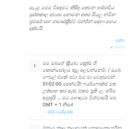
සැ.යු: මෙම විසඳුමට කිසිදු තෙවන පාර්ශවීය
පුස්තකාල අවශ්‍ය නොවන අතර සියලු නවීන
බ්‍රව්සර් සහ ජාවාස්ක්‍රිප්ට් එන්ජින් සඳහා සහය
දක්වයි.
—
දැක්ම
source
මම ඔබගේ ක්‍රියාව ක්‍රෝම් හි
කොන්සෝලය තුළ අලවන්නෙමි: / ඔබේ
ෆෙඩල් එකේ පවා එය මා වෙනුවෙන්
01:02:00 පෙන්වයි! ෆයර්ෆොක්ස් මත
උත්සාහ කර ඇත, එකම ප්‍රති .ල. හරිම
අමුතුයි ... මට හොඳටම විශ්වාසයි මම
GMT + 1 නිසා!
—
ස්ටීව් චමයිලාර්ඩ්
ඕනෑම කාල කලාපයක් නොසලකා හරින