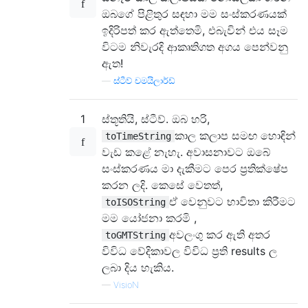
ඔබගේ පිළිතුර සඳහා මම සංස්කරණයක්
ඉදිරිපත් කර ඇත්තෙමි, එබැවින් එය සෑම
විටම නිවැරදි ආකෘතිගත අගය පෙන්වනු
ඇත!
—
ස්ටීව් චමයිලාර්ඩ්
1
ස්තූතියි, ස්ටීව්. ඔබ හරි,
කාල කලාප සමඟ හොඳින්
toTimeString
වැඩ කළේ නැහැ. අවාසනාවට ඔබේ
සංස්කරණය මා දැකීමට පෙර ප්‍රතික්ෂේප
කරන ලදි. කෙසේ වෙතත්,
ඒ වෙනුවට භාවිතා කිරීමට
toISOString
මම යෝජනා කරමි ,
අවලංගු කර ඇති අතර
toGMTString
විවිධ වේදිකාවල විවිධ ප්‍රති results ල
ලබා දිය හැකිය.
—
VisioN