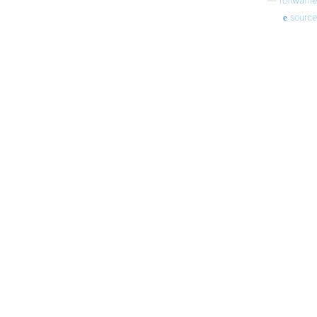
—
roflwaffle
source