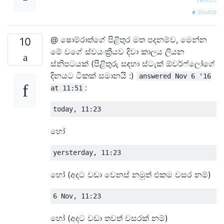
source
@ ෂොම්රාත්ගේ පිළිතුර මත පදනම්ව, මෙන්න
10
මේ වගේ ස්වයංක්‍රීයව දිවා කාලය ලියන
ස්නිපටයක් (පිළිතුරු සඳහා ස්ටැක් ඕවර්ෆ්ලෝගේ
දිනයට ටිකක් සමානයි :)
answered Nov 6 '16
:
at 11:51
today
,
11
:
23
හෝ
yersterday
,
11
:
23
හෝ (අදට වඩා වෙනස් නමුත් එකම වසර නම්)
6
Nov
,
11
:
23
හෝ (අදට වඩා තවත් වසරක් නම්)