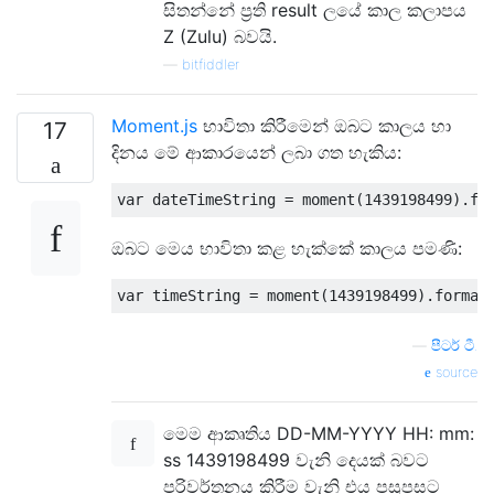
සිතන්නේ ප්‍රති result ලයේ කාල කලාපය
Z (Zulu) බවයි.
—
bitfiddler
Moment.js
භාවිතා කිරීමෙන් ඔබට කාලය හා
17
දිනය මේ ආකාරයෙන් ලබා ගත හැකිය:
var
 dateTimeString 
=
 moment
(
1439198499
).
fo
ඔබට මෙය භාවිතා කළ හැක්කේ කාලය පමණි:
var
 timeString 
=
 moment
(
1439198499
).
format
—
පීටර් ටී.
source
මෙම ආකෘතිය DD-MM-YYYY HH: mm:
ss 1439198499 වැනි දෙයක් බවට
පරිවර්තනය කිරීම වැනි එය පසුපසට