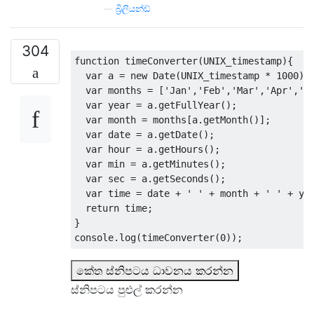
—
බ්‍රිලියන්ඩ්
304
function
 timeConverter
(
UNIX_timestamp
){
var
 a 
=
new
Date
(
UNIX_timestamp 
*
1000
);
var
 months 
=
[
'Jan'
,
'Feb'
,
'Mar'
,
'Apr'
,
'M
var
 year 
=
 a
.
getFullYear
();
var
 month 
=
 months
[
a
.
getMonth
()];
var
 date 
=
 a
.
getDate
();
var
 hour 
=
 a
.
getHours
();
var
 min 
=
 a
.
getMinutes
();
var
 sec 
=
 a
.
getSeconds
();
var
 time 
=
 date 
+
' '
+
 month 
+
' '
+
 ye
return
 time
;
}
console
.
log
(
timeConverter
(
0
));
කේත ස්නිපටය ධාවනය කරන්න
ස්නිපටය පුළුල් කරන්න