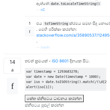
ඇත්තේ:
date.toLocaleTimeString()
—
බචි
1
එය
ක්රමය සමඟ සිදු නොව
toTimeString
. මෙහි පරීක්ෂා කරන්න:
stackoverflow.com/a/35890537/12495
.
—
VisioN
තවත් ක්‍රමයක් -
ISO 8601
දිනයක සිට.
14
var
 timestamp 
=
1293683278
;
var
 date 
=
new
Date
(
timestamp 
*
1000
);
var
 iso 
=
 date
.
toISOString
().
match
(
/(\d{2}
alert
(
iso
[
1
]);
කේත ස්නිපටය ධාවනය කරන්න
ස්නිපටය පුළුල් කරන්න