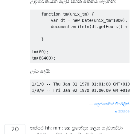
උදාහරණයක් ලෙස පහත කේතය බලන්න:
function
 tm
(
unix_tm
)
{
var
 dt 
=
new
Date
(
unix_tm
*
1000
);
        document
.
writeln
(
dt
.
getHours
()
+
'
}
tm
(
60
);
tm
(
86400
);
ලබා දෙයි:
1
/
1
/
0
--
Thu
Jan
01
1970
01
:
01
:
00
 GMT
+
0100
1
/
0
/
0
--
Fri
Jan
02
1970
01
:
00
:
00
 GMT
+
0100
—
ග්‍රෙස්ගෝර්ස් ජියර්ලික්
source
තත්පර hh: mm: ss: ප්‍රභේදය ලෙස හැඩගස්වා
20