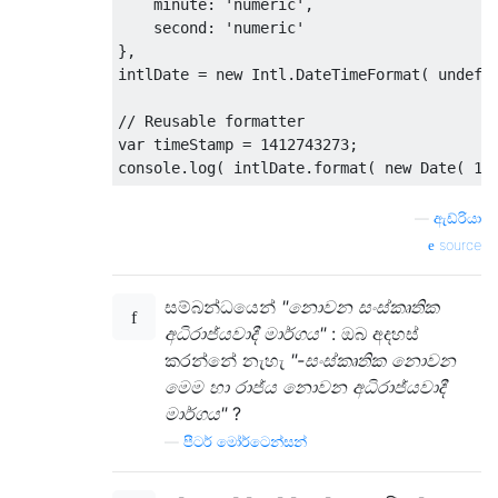
    minute
:
'numeric'
,
    second
:
'numeric'
},
intlDate 
=
new
Intl
.
DateTimeFormat
(
undefi
// Reusable formatter
var
 timeStamp 
=
1412743273
;
console
.
log
(
 intlDate
.
format
(
new
Date
(
10
—
ඇඩ්රියා
source
සම්බන්ධයෙන්
"නොවන සංස්කෘතික
අධිරාජ්යවාදී මාර්ගය"
: ඔබ අදහස්
කරන්නේ නැහැ
"-සංස්කෘතික නොවන
මෙම හා රාජ්ය නොවන අධිරාජ්යවාදී
මාර්ගය"
?
—
පීටර් මෝර්ටෙන්සන්