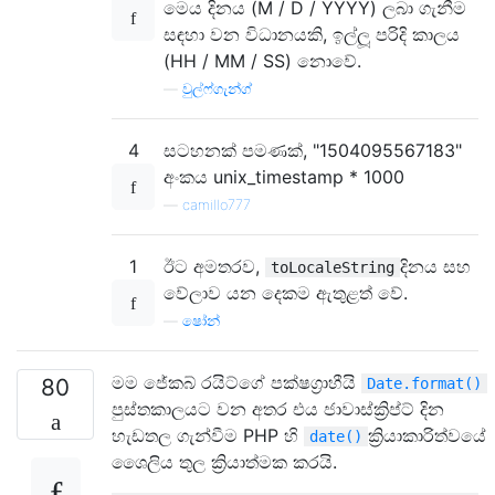
මෙය දිනය (M / D / YYYY) ලබා ගැනීම
සඳහා වන විධානයකි, ඉල්ලූ පරිදි කාලය
(HH / MM / SS) නොවේ.
—
වුල්ෆ්ගැන්ග්
4
සටහනක් පමණක්, "1504095567183"
අංකය unix_timestamp * 1000
—
camillo777
1
ඊට අමතරව,
දිනය සහ
toLocaleString
වේලාව යන දෙකම ඇතුළත් වේ.
—
ෂෝන්
මම ජේකබ් රයිට්ගේ පක්ෂග්‍රාහීයි
80
Date.format()
පුස්තකාලයට වන අතර එය ජාවාස්ක්‍රිප්ට් දින
හැඩතල ගැන්වීම PHP හි
ක්‍රියාකාරිත්වයේ
date()
ශෛලිය තුල ක්‍රියාත්මක කරයි.