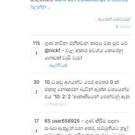
බලන්න
.
—
ඇරොන් රොට්වෙල්
source
115
ගුණ නවීන ජනිතවන තාපය මත සුළු වේ
@nickf - වැල අකාර අවශ්ය කෙරෙනු
ගොඩක්
වැඩි වැඩ!
—
ඇල්නිටැක්
30
10 ට අඩු අගයන්ට පෙර අමතර 0 ක්
එකතු නොකරන බැවින් ඇත්ත වශයෙන්ම
එය '10: 2: 2 'ආකෘතියෙන් පෙන්වනු ඇත.
—
Fireblaze
17
65 user656925 - ගුණ කිරීම සඳහා
සංඛ්‍යා ඇතුළත් වන අතර, සම්මුතියට නූල්