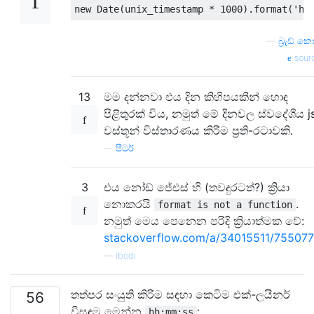
new
Date
(
unix_timestamp 
*
1000
).
format
(
'h:
—
බ්‍රැඩ් කො
sour
13
මම දන්නවා එය දින කිහිපයකින් හොඳ
පිළිතුරක් විය, නමුත් මේ දිනවල ස්වදේශීය j
වස්තූන් විස්තාරණය කිරීම ප්‍රති-රටාවකි.
—
පීටර්
3
එය නෝඩ් ජේඑස් හි (තවදුරටත්?) ක්‍රියා
නොකරයි
.
format is not a function
නමුත් මෙය පෙනෙන පරිදි ක්‍රියාත්මක වේ:
stackoverflow.com/a/34015511/75507
—
ibodi
තත්පර සංයුති කිරීම සඳහා කෙටිම එක්-ලයිනර්
56
විසඳුම මෙන්න
:
hh:mm:ss