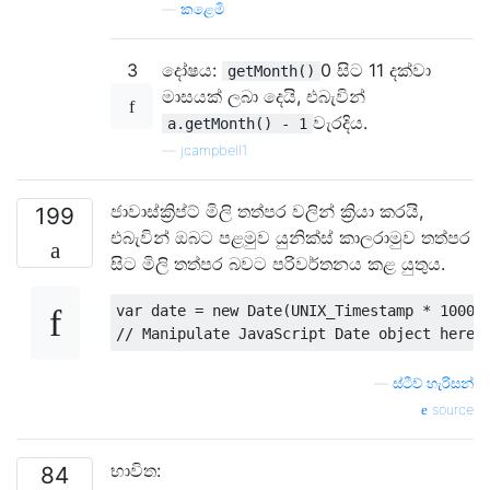
—
කළෙමි
3
දෝෂය:
0 සිට 11 දක්වා
getMonth()
මාසයක් ලබා දෙයි, එබැවින්
වැරදිය.
a.getMonth() - 1
—
jcampbell1
ජාවාස්ක්‍රිප්ට් මිලි තත්පර වලින් ක්‍රියා කරයි,
199
එබැවින් ඔබට පළමුව යුනික්ස් කාලරාමුව තත්පර
සිට මිලි තත්පර බවට පරිවර්තනය කළ යුතුය.
var
 date 
=
new
Date
(
UNIX_Timestamp 
*
1000
)
// Manipulate JavaScript Date object here.
—
ස්ටීව් හැරිසන්
source
භාවිත:
84