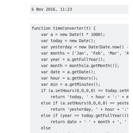
6
Nov
2016
,
11
:
23
function
 timeConverter
(
t
)
{
var
 a 
=
new
Date
(
t 
*
1000
);
var
 today 
=
new
Date
();
var
 yesterday 
=
new
Date
(
Date
.
now
()
-
var
 months 
=
[
'Jan'
,
'Feb'
,
'Mar'
,
'Ap
var
 year 
=
 a
.
getFullYear
();
var
 month 
=
 months
[
a
.
getMonth
()];
var
 date 
=
 a
.
getDate
();
var
 hour 
=
 a
.
getHours
();
var
 min 
=
 a
.
getMinutes
();
if
(
a
.
setHours
(
0
,
0
,
0
,
0
)
==
 today
.
setHo
return
'today, '
+
 hour 
+
':'
+
 mi
else
if
(
a
.
setHours
(
0
,
0
,
0
,
0
)
==
 yester
return
'yesterday, '
+
 hour 
+
':'
else
if
(
year 
==
 today
.
getFullYear
())
return
 date 
+
' '
+
 month 
+
', '
+
else