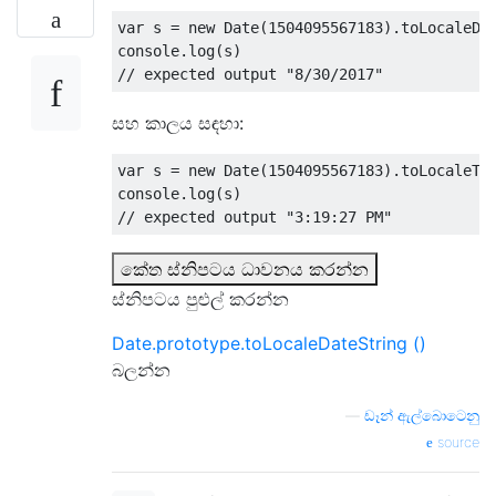
var
 s 
=
new
Date
(
1504095567183
).
toLocaleDa
console
.
log
(
s
)
// expected output "8/30/2017"  
සහ කාලය සඳහා:
var
 s 
=
new
Date
(
1504095567183
).
toLocaleTi
console
.
log
(
s
)
// expected output "3:19:27 PM"
කේත ස්නිපටය ධාවනය කරන්න
ස්නිපටය පුළුල් කරන්න
Date.prototype.toLocaleDateString ()
බලන්න
—
ඩෑන් ඇල්බොටෙනු
source