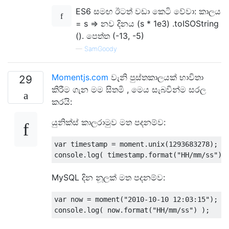
ES6 සමඟ ඊටත් වඩා කෙටි වේවා: කාලය
= s => නව දිනය (s * 1e3) .toISOString
(). පෙත්ත (-13, -5)
—
SamGoody
Momentjs.com
වැනි පුස්තකාලයක් භාවිතා
29
කිරීම ගැන මම සිතමි , මෙය සැබවින්ම සරල
කරයි:
යුනික්ස් කාලරාමුව මත පදනම්ව:
var
 timestamp 
=
 moment
.
unix
(
1293683278
);
console
.
log
(
 timestamp
.
format
(
"HH/mm/ss"
)
MySQL දින නූලක් මත පදනම්ව:
var
 now 
=
 moment
(
"2010-10-10 12:03:15"
);
console
.
log
(
 now
.
format
(
"HH/mm/ss"
)
);