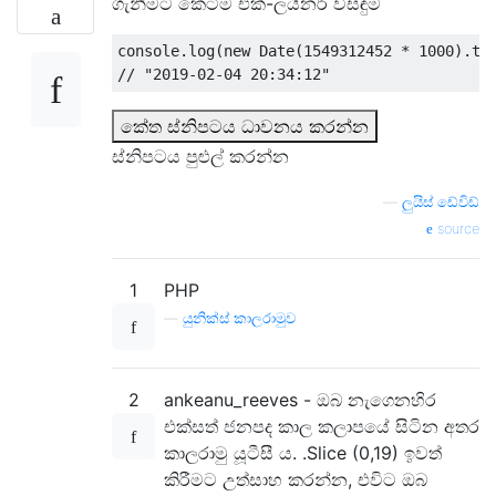
ගැනීමට කෙටිම එක්-ලයිනර් විසඳුම
console
.
log
(
new
Date
(
1549312452
*
1000
).
to
// "2019-02-04 20:34:12"
කේත ස්නිපටය ධාවනය කරන්න
ස්නිපටය පුළුල් කරන්න
—
ලුයිස් ඩේවිඩ්
source
1
PHP
—
යුනික්ස් කාලරාමුව
2
ankeanu_reeves - ඔබ නැගෙනහිර
එක්සත් ජනපද කාල කලාපයේ සිටින අතර
කාලරාමු යූටීසී ය. .Slice (0,19) ඉවත්
කිරීමට උත්සාහ කරන්න, එවිට ඔබ