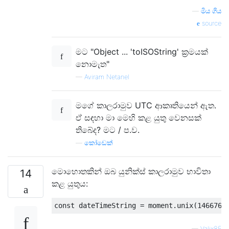
—
මිය ගිය
source
මට "Object ... 'toISOString' ක්‍රමයක්
නොමැත"
—
Aviram Netanel
මගේ කාලරාමුව UTC ආකෘතියෙන් ඇත.
ඒ සඳහා මා මෙහි කළ යුතු වෙනසක්
තිබේද? මට / ප.ව.
—
කෝඩෙක්
මොහොතකින් ඔබ යුනික්ස් කාලරාමුව භාවිතා
14
කළ යුතුය:
const
 dateTimeString 
=
 moment
.
unix
(
1466760
—
Valix85