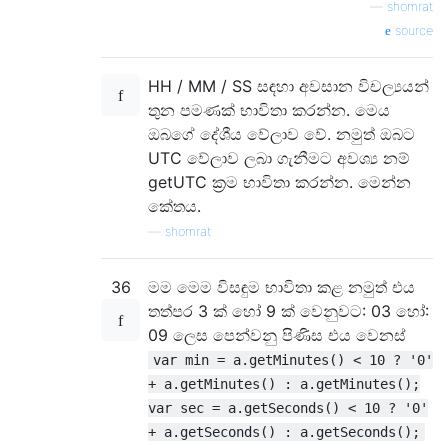
—
shomrat
source
HH / MM / SS සඳහා අවසාන විචල්‍යයන්
තුන පමණක් භාවිතා කරන්න. මෙය
ඔබගේ දේශීය වේලාව වේ. නමුත් ඔබට
UTC වේලාව ලබා ගැනීමට අවශ්‍ය නම්
getUTC ක්‍රම භාවිතා කරන්න. මෙන්න
කේතය.
—
shomrat
36
මම මෙම විසඳුම භාවිතා කළ නමුත් එය
තත්පර 3 ක් හෝ 9 ක් වෙනුවට: 03 හෝ:
09 ලෙස පෙන්වනු පිණිස එය වෙනස්
var min = a.getMinutes() < 10 ? '0'
+ a.getMinutes() : a.getMinutes();
var sec = a.getSeconds() < 10 ? '0'
+ a.getSeconds() : a.getSeconds();