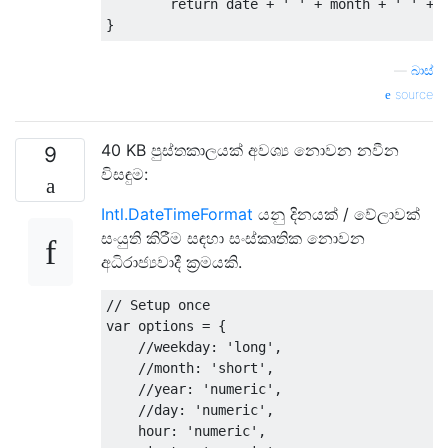
return
 date 
+
' '
+
 month 
+
' '
+
 
}
—
බාස්
source
40 KB පුස්තකාලයක් අවශ්‍ය නොවන නවීන
9
විසඳුම:
Intl.DateTimeFormat
යනු දිනයක් / වේලාවක්
සංයුති කිරීම සඳහා සංස්කෘතික නොවන
අධිරාජ්‍යවාදී ක්‍රමයකි.
// Setup once
var
 options 
=
{
//weekday: 'long',
//month: 'short',
//year: 'numeric',
//day: 'numeric',
    hour
:
'numeric'
,