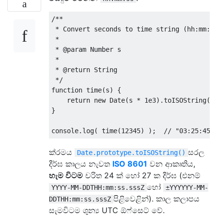
/**

 * Convert seconds to time string (hh:mm:ss
 *

 * @param Number s

 *

 * @return String

 */
function
 time
(
s
)
{
return
new
Date
(
s 
*
1e3
).
toISOString
()
}
console
.
log
(
 time
(
12345
)
);
// "03:25:45"
ක්රමය
සරල
Date.prototype.toISOString()
දීර්ඝ කාලය නැවත
ISO 8601
වන ආකෘතිය,
හැම විටම
චරිත 24 ක් හෝ 27 ක දීර්ඝ (එනම්
හෝ
YYYY-MM-DDTHH:mm:ss.sssZ
±YYYYYY-MM-
පිළිවෙළින්). කාල කලාපය
DDTHH:mm:ss.sssZ
සැමවිටම ශුන්‍ය UTC ඕෆ්සෙට් වේ.