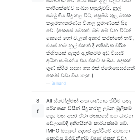
සම්බන්ධ වේ. පරිගණක නූල් වලට වඩා
කාර්යක්ෂමව සංඛ්‍යා හසුරුවයි. නූල්
සම්මුතිය සිදු කළ විට, පසුබිම තුළ මතක
කළමනාකරණය විශාල ප්‍රමාණයක් සිදු
වේ. (කෙසේ වෙතත්, ඔබ මේ වන විටත්
කෙසේ හෝ වැලක් අකාර කරන්නේ නම්,
එසේ නම් නූල් එකක් දී අතිරේක චරිත
කිහිපයක් ඇතුළු ඇත්තටම අඩු වියදම්
අධික සාමාන්ය එය එකට සංඛ්යා දෙකක්
ගුණ කිරීම සඳහා ගත එක් ප්රොසෙසරයක්
කෝප් වඩා විය හැක.)
—
Brilliand
8
All ස්ටෝල්මන් අංක ගණනය කිරීම යනු
පරිගණක විසින් සිදු කරනු ලබන මූලිකම
දෙය වන අතර ඒවා මතකයේ සහ ධාවන
වේලාවේදී අතිශයින්ම කාර්යක්ෂම වේ.
IMHO ඔහුගේ අදහස් දැක්වීමේ අවසාන
කොටස මුළුමනින්ම ව්‍යාජ එකක් වුවද