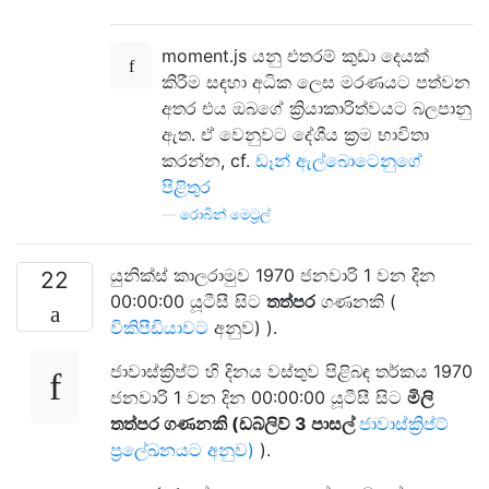
moment.js යනු එතරම් කුඩා දෙයක්
කිරීම සඳහා අධික ලෙස මරණයට පත්වන
අතර එය ඔබගේ ක්‍රියාකාරිත්වයට බලපානු
ඇත. ඒ වෙනුවට දේශීය ක්‍රම භාවිතා
කරන්න, cf.
ඩෑන් ඇල්බොටෙනුගේ
පිළිතුර
—
රොබින් මෙට්‍රල්
යුනික්ස් කාලරාමුව 1970 ජනවාරි 1 වන දින
22
00:00:00 යූටීසී සිට
තත්පර
ගණනකි (
විකිපීඩියාවට
අනුව)
).
ජාවාස්ක්‍රිප්ට් හි දිනය වස්තුව පිළිබඳ තර්කය 1970
ජනවාරි 1 වන දින 00:00:00 යූටීසී සිට
මිලි
තත්පර ගණනකි (ඩබ්ලිව් 3 පාසල්
ජාවාස්ක්‍රිප්ට්
ප්‍රලේඛනයට අනුව)
).