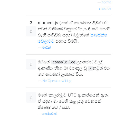
—
homtg
source
3
moment.js (හෝ ඒ හා සමාන ලිබ්ස්) හි
තවත් වාසියක් වනුයේ "පැය 6 කට පෙර"
වැනි පණිවිඩ සඳහා ඔවුන්ගේ
සාපේක්ෂ
වේලාවට
සහාය වීමයි .
—
මාටින්
ඔබගේ
උදාහරණ වලදී,
console.log
ආකෘතිය නිසා මා ව්‍යාකූල වූ
නමුත් එය
/
මට බොහෝ උපකාර විය.
—
NetOperator Wibby
මගේ කාලරාමුව UTC ආකෘතියෙන් ඇත.
ඒ සඳහා මා මෙහි කළ යුතු වෙනසක්
තිබේද? මට / ප.ව.
—
කෝඩෙක්