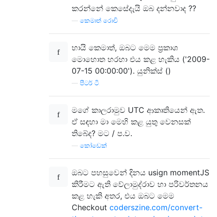
කරන්නේ කෙසේදැයි ඔබ දන්නවාද ??
—
කෙමාත් රොචි
හායි කෙමාත්, ඔබට මෙම ප්‍රකාශ
මොහොත හරහා එය කළ හැකිය ('2009-
07-15 00:00:00'). යුනික්ස් ()
—
පීටර් ටී.
මගේ කාලරාමුව UTC ආකෘතියෙන් ඇත.
ඒ සඳහා මා මෙහි කළ යුතු වෙනසක්
තිබේද? මට / ප.ව.
—
කෝඩෙක්
ඔබට පහසුවෙන් දිනය usign momentJS
කිරීමට ඇති වේලාමුද්රාව හා පරිවර්තනය
කළ හැකි අතර, එය ඔබට මෙම
Checkout
coderszine.com/convert-