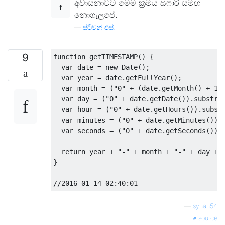
අවාසනාවට මෙම ක්‍රමය සෆාරි සමඟ
නොගැලපේ.
—
ස්ටීවන් එස්.
9
function
 getTIMESTAMP
()
{
var
 date 
=
new
Date
();
var
 year 
=
 date
.
getFullYear
();
var
 month 
=
(
"0"
+
(
date
.
getMonth
()
+
1
)
var
 day 
=
(
"0"
+
 date
.
getDate
()).
substr
(
var
 hour 
=
(
"0"
+
 date
.
getHours
()).
subst
var
 minutes 
=
(
"0"
+
 date
.
getMinutes
()).
var
 seconds 
=
(
"0"
+
 date
.
getSeconds
()).
return
 year 
+
"-"
+
 month 
+
"-"
+
 day 
+
}
//2016-01-14 02:40:01
—
synan54
source