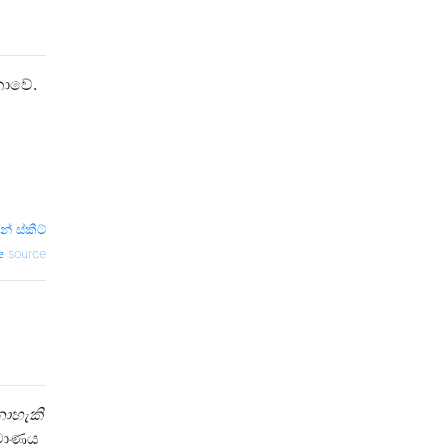
නොවේ.
් ස්කීට්
source
ොහැකි
්මාණය