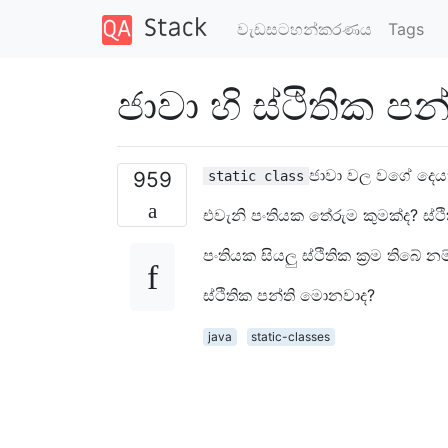
වැඩසටහන්කරණය
Tags
ජාවා හි ස්ථිතික පන්
ජාවා වල වගේ දෙය
959
static class
එවැනි පංතියක තේරුම කුමක්ද? ස්ථිත
පංතියක සියලු ස්ථිතික ක්‍රම තිබේ නම
ස්ථිතික පන්ති මොනවාද?
java
static-classes