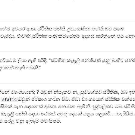
ණයෙන්ම අවසර ඇත. ස්ථිතික පන්ති උපයෝගිතා පන්ති බව ඔබේ
ැරදිය. ජාවාහි ස්ථිතික පංති කිසිසේත්ම අදහස් කරන්නේ එය න
හරියටම ලියා ඇති පරිදි: "ස්ථිතික කැදැලි පන්තියක් යනු බාහිර පන්
සඳහනක් නැති එකකි."
රන්නේ
ව්‍යංගයෙන්ද
? ඔවුන් නිසැකව නෑ
සුවිශේෂව
ස්ථිතික, ඔබ ඉඟ
ී
ඔවුන් ප්රකාශ කරන විට. ඒවා ව්‍යංගයෙන් ස්ථිතික වන්
static
ිවක් ගැන සඳහනක් අවශ්‍ය නොවන බැවිනි. පුද්ගලිකව මම ස්ථිති
ැදැලි පන්ති සඳහා තරමක් අමුතු දෙයක් ලෙස සලකමි ... හැසිරීම
ම සරල වනු ඇතැයි මම සිතමි.