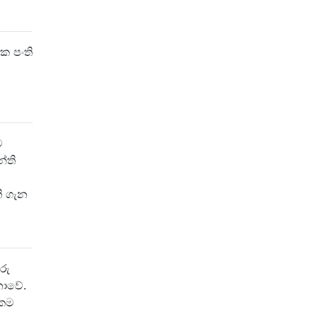
ක පංති
ම
්ති
ති ගැන
රු
නොවේ.
ාකම