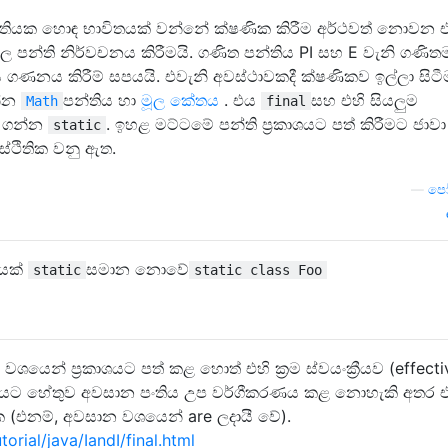
පංතියක හොඳ භාවිතයක් වන්නේ ක්ෂණික කිරීම අර්ථවත් නොවන එ
ාල පන්ති නිර්වචනය කිරීමයි. ගණිත පන්තිය PI සහ E වැනි ගණි
ණනය කිරීම් සපයයි. එවැනි අවස්ථාවකදී ක්ෂණිකව ඉල්ලා සිටී
න්න
පන්තිය හා
මූල කේතය
. එය
සහ එහි සියලුම
Math
final
ට ගන්න
. ඉහළ මට්ටමේ පන්ති ප්‍රකාශයට පත් කිරීමට ජාව
static
ස්ථිතික වනු ඇත.
—
පෝල
ියක්
සමාන නොවේ
static
static class Foo
ශයෙන් ප්‍රකාශයට පත් කළ හොත් එහි ක්‍රම ස්වයංක්‍රීයව (effecti
ෙයට හේතුව අවසාන පංතිය උප වර්ගීකරණය කළ නොහැකි අතර එ
ක (එනම්, අවසාන වශයෙන් are ලදායී වේ).
orial/java/IandI/final.html