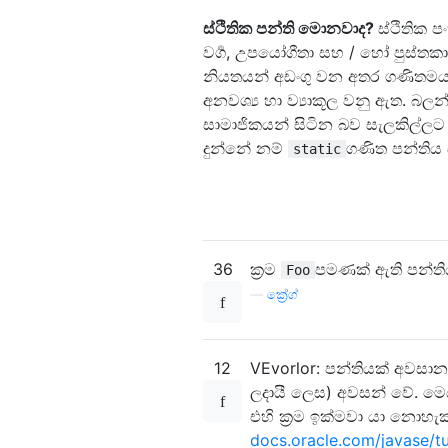
ස්ථිතික පන්ති මොනවාද?
ස්ථිතික 
වර්‍ග, උපයෝගීතා සහ / හෝ පුස්තක
නියතයන් අඩංගු වන අතර ගණිතමය ග
අනවශ්‍ය හා ව්‍යාකූල වනු ඇත. බල
සාමාජිකයන් සිටින බව සැලකිල්ල
දුන්නේ නම්
ගණිත පන්තිය 
static
36
ක්‍රම
පමණක් ඇති පන්ත
Foo
—
ක්‍රේග්
12
VEvorlor: පන්තියක් අවසාන ව
ලදායී ලෙස) අවසන් වේ. ම
එහි ක්‍රම ඉක්මවා යා නොහැ
docs.oracle.com/javase/tut