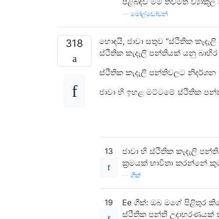
පිළිබඳව මම තවමත් ව්‍යාකූල වී
—
මෝල්ඩෝවන්
හොඳයි, ජාවා සතුව “ස්ථිතික කැදැල
318
ස්ථිතික කැදැලි පන්තියක් යනු බාහ
ස්ථිතික කැදැලි පන්තිවලට නිදර්ශන ක්
ජාවා හි ඉහළ මට්ටමේ ස්ථිතික පන
13
ජාවා හි ස්ථිතික කැදැලි පන
ක්‍රමයක් භාවිතා කරන්නේ කු
—
ගීක්
19
Ee ගීක්: ඔබ මගේ පිළිතුර 
ස්ථිතික පන්ති උදාහරණයක් 