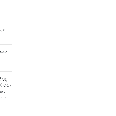
ොවේ.
තියේ
ි පද
නේ ඒවා
ක /
 යනු