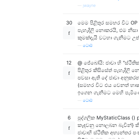
—
jwayne
30
මෙම පිළිතුර සමහර විට OP 
පැහැදිලි නොකරයි, එම නිසා ප
කුමක්දැයි වටහා ගැනීමට 
—
ටොම්
12
@ ජේබෝයි: ජාවා හි "ස්ථිති
පිළිතුර කිසිසේත් පැහැදිලි 
පවසා ඇති දේ ජාවා අනුක
(සමහර විට එය වෙනත් භාෂාවක
ඉගෙන ගැනීමට මෙහි පැමිණෙ
—
ටොම්
6
පුද්ගලික MyStaticClass () p
කැඳවනු නොලබන බැවින්} 
ජාවාහි ස්ථිතික අභ්‍යන්