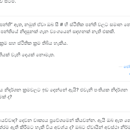
 සිටිමි.
ි පන්ති” ඇත, නමුත් ඒවා ඔබ සී # හි ස්ථිතික පන්ති වලට සමාන 
ිර පන්තියේ නිදසුනක් ගැන ව්‍යංගයෙන් සඳහනක් නැති එකකි.
‍රම සහ ස්ථිතික ක්‍රම තිබිය හැකිය.
්තියක් වැනි දෙයක් නොමැත.
—
ජෝන
්තිය නිදර්ශන ක්‍රමවලට ඉඩ දෙන්නේ ඇයි? එවැනි පංතියක නිදර්ශන
මක් ද?
කියෙව්වාද? දෙවන වාක්‍යය ප්‍රවේශමෙන් කියවන්න. ඇයි ඔබ ඇත
න
ක්රම ඇති කිරීමට හැකි විය අවශ්ය ද? ඔබට ඒවායින් අවස්ථා නිර