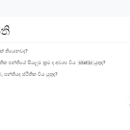
ති
ක් තියෙනවද?
ික පන්තියේ සියලුම ක්‍රම ද අවශ්‍ය විය
යුතුද?
static
්, පන්තියද ස්ථිතික විය යුතුද?