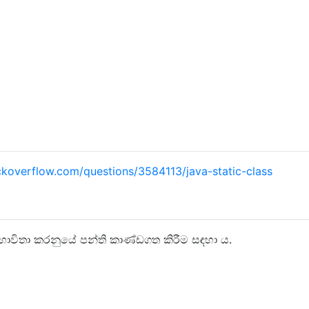
ckoverflow.com/questions/3584113/java-static-class
් භාවිතා කරනුයේ පන්ති කාණ්ඩගත කිරීම සඳහා ය.