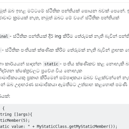
මුත් ඔබ ඉහළ මට්ටමේ ස්ථිතික පන්තියක් සොයන බවක් පෙනේ.
ජාවාට ක්‍රමයක් නැත, නමුත් ඔබට මේ වගේ ස්ථිතික පන්තියක්
- ස්ථිතික පන්තියක් දීර් ing කිරීම තේරුමක් නැති බැවින් පන්
inal
- ස්ථිතික පංතියක් ක්ෂණික කිරීම තේරුමක් නැති බැවින් ග්‍රාහක
e
හා කාර්යයන් සාදන්න
- පංතිය ක්ෂණිකව කළ නොහැකි බැ
static
ිදර්ශන ක්ෂේත්‍රවලට ප්‍රවේශ විය නොහැක
සාමාජිකයෙකු ප්‍රකාශ කිරීමෙන් සම්පාදකයා ඔබව වළක්වන්නේ නැ
නේ ඔබ උදාහරණ සාමාජිකයා ඇමතීමට උත්සාහ කළහොත් පමණි
යක්:
{
tring
[]
args
){
ticMember
(
5
);
atic value: "
+
MyStaticClass
.
getMyStaticMember
());