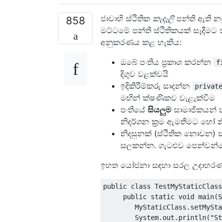
ජාවාහි ස්ථිතික
කැදැලි
පන්ති ඇති න
858
මට්ටමේ පන්ති ස්ථිතිකයක් සෑදීමට 
අනුකරණය කළ හැකිය:
ඔබේ පංතිය ප්‍රකාශ කරන්න
f
දිගුව වළක්වයි
ඉදිකිරීම්කරු සාදන්න
privat
මඟින් ක්ෂණිකව වැළැක්වීම
පංතියේ
සියලුම
සාමාජිකයන් 
නිදර්ශන ක්‍රම ඇමතීමට හෝ න
නිදසුනක් (ස්ථිතික නොවන) 
සලකන්න. ගැටළුව පෙන්වන්
ඉහත යෝජනා සඳහා සරල උදාහරණ
public
class
TestMyStaticClass
public
static
void
 main
(
S
MyStaticClass
.
setMySta
System
.
out
.
println
(
"St