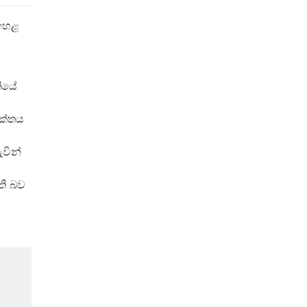
 ඉහළ
තියේ
 කේතය
වින්
ති බව