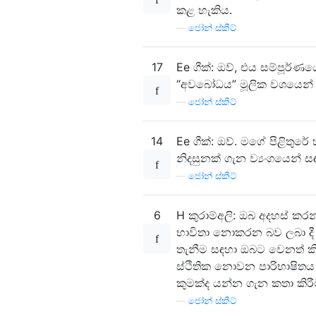
කළ හැකිය.
—
ජෝන් ස්කීට්
17
Ee ගීක්: ඔව්, එය සම්පූර්
“අවබෝධය” මූලික වශයෙන් ව
—
ජෝන් ස්කීට්
14
Ee ගීක්: ඔව්. මගේ පිළිතුරේ 
නිදසුනක් ගැන ව්‍යංගයෙන් 
—
ජෝන් ස්කීට්
6
H කුරාම්අලි: ඔබ අදහස් ක
භාවිතා නොකරන බව ලබා ද
තැනීම සඳහා ඔබට වෙනත් කිස
ස්ථිතික නොවන පාරිභාෂිතය ක
කුමක්ද යන්න ගැන කතා කිරී
—
ජෝන් ස්කීට්