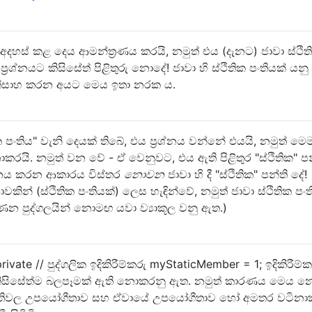
අදහස් කළ දෙය ආමන්ත්‍රණය කරයි, නමුත් එය (දැනට) ජාවා ස්ථිති
්‍රශ්නයට කිසිසේත් පිළිතුරු නොදේ! ජාවා හි ස්ථිතික පංතියක් යනු
උත්සාහ කරන අයට මෙය ඉතා නරක ය.
ක පංතිය" වැනි දෙයක් තිබේ, එය ප්‍රශ්නය වන්නේ එයයි, නමුත් මෙ
නොකරයි. නමුත් වන වේ - ඒ වෙනුවට, එය ඇති පිළිතුර "ස්ථිතික" පන
රනය කරන ආකාරය විස්තර
නොවන
ජාවා හි දී "ස්ථිතික" පන්ති දේ!
ින් (ස්ථිතික පංතියක්) ලෙස හැඳින්වේ, නමුත් ජාවා ස්ථිතික පං
න පුද්ගලයින් නොමඟ යවා ව්‍යාකූල වනු ඇත.)
rivate // පුද්ගලික ඉදිකිරීම්කරු myStaticMember = 1; ඉදිකිරීම්ක
කිසිසේත්ම බලපෑමක් ඇති නොකරනු ඇත. නමුත් කාරණය මෙය 
තර පංතිවල උපයෝගීතාව සහ ඒවායේ උපයෝගීතාව හෝ අමතර වටින