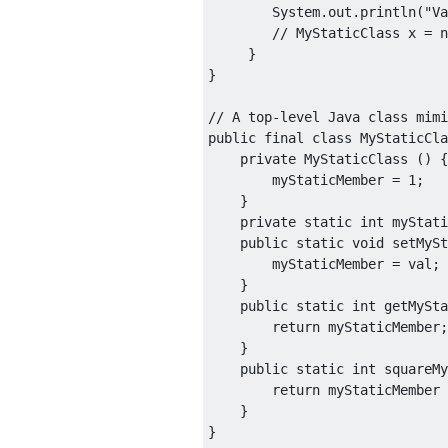
System
.
out
.
println
(
"Va
// MyStaticClass x = n
}
}
// A top-level Java class mimi
public
final
class
MyStaticCla
private
MyStaticClass
()
{
        myStaticMember 
=
1
;
}
private
static
int
 myStati
public
static
void
 setMySt
        myStaticMember 
=
 val
;
}
public
static
int
 getMySta
return
 myStaticMember
;
}
public
static
int
 squareMy
return
 myStaticMember 
}
}