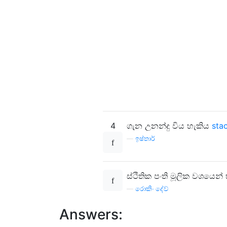
4
ගැන උනන්දු විය හැකිය
sta
—
ඉෂ්තාර්
ස්ථිතික පංති මූලික වශයෙන
—
රොකිං දේව්
Answers: