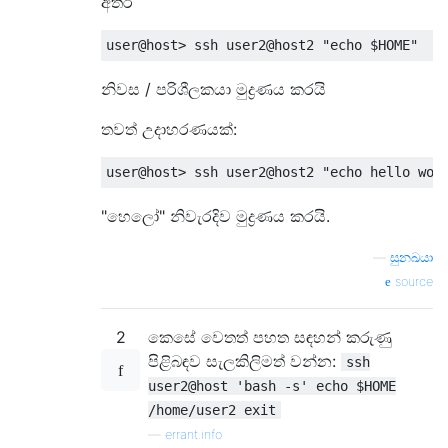
අතර
user@host
>
 ssh user2@host2 
"echo $HOME"
නිවස / පරිශීලකයා මුද්‍රණය කරයි
තවත් උදාහරණයක්:
user@host
>
 ssh user2@host2 
"echo hello wor
"හෙලෝ" නිවැරදිව මුද්‍රණය කරයි.
—
සුනඛයා
source
2
කෙසේ වෙතත් පහත සඳහන් කරුණු
පිළිබඳව සැලකිලිමත් වන්න:
ssh
user2@host 'bash -s' echo $HOME
/home/user2 exit
—
errant.info