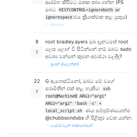
ආරම්භ කිරීමට මතක තබා ගන්න (PS
ඔබට
HISTCONTROL=ignoreboth or
එය ක්‍රියාත්මක කළ යුතුය)
ignorespace
—
derenio
8
root bradley.ayers ඔබ දැනටමත් root
ලෙස ලොග් වී සිටින්නේ නම් ඔබට sudo
අවශ්‍ය වන්නේ කුමන අවස්ථා වලදීද?
—
බ්‍රයන් ෂ්ලෙන්කර්
22
G ඇගොස්ටිනෝ, ඔබට මේ වගේ
පරාමිතීන් එක් කළ හැකිය:
ssh
root@MachineB ARG1="arg1"
ARG2="arg2" 'bash -s' <
ණය සම්පුර්ණයෙන්ම
local_script.sh
@chubbsondubs හි පිළිතුර වෙත යන්න.
—
යෙව්ස් වැන් බෘක්හෝවන්