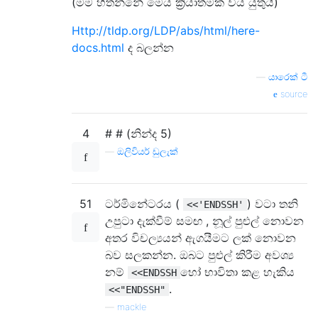
(මම හිතන්නේ මෙය ක්‍රියාත්මක විය යුතුයි)
Http://tldp.org/LDP/abs/html/here-
docs.html
ද බලන්න
—
යාරෙක් ටී
source
4
# # (නින්ද 5)
—
ඔලිවියර් ඩුලැක්
51
ටර්මිනේටරය (
) වටා තනි
<<'ENDSSH'
උපුටා දැක්වීම් සමඟ , නූල් පුළුල් නොවන
අතර විචල්‍යයන් ඇගයීමට ලක් නොවන
බව සලකන්න. ඔබට පුළුල් කිරීම අවශ්‍ය
නම්
හෝ භාවිතා කළ හැකිය
<<ENDSSH
.
<<"ENDSSH"
—
mackle