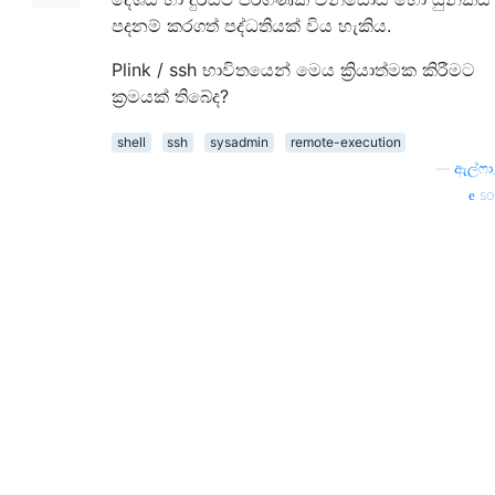
පදනම් කරගත් පද්ධතියක් විය හැකිය.
Plink / ssh භාවිතයෙන් මෙය ක්‍රියාත්මක කිරීමට
ක්‍රමයක් තිබේද?
shell
ssh
sysadmin
remote-execution
—
ඇල්ෆා
so