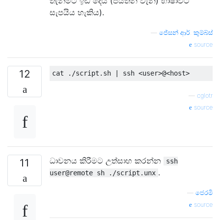
තැනීමට ඉඩ දෙයි (පයිතන් වැනි) භාෂාවට
සැපයිය හැකිය).
—
ජේසන් ආර්. කුම්බ්ස්
source
12
cat 
./
script
.
sh 
|
 ssh 
<
user
>@<
host
>
—
cglotr
source
ධාවනය කිරීමට උත්සාහ කරන්න
11
ssh
.
user@remote sh ./script.unx
—
ජෙරමි
source