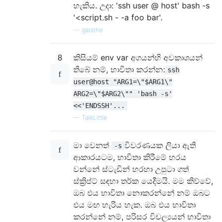
හැකිය. උදා: 'ssh user @ host' bash -s
'<script.sh - -a foo bar'.
—
gaoithe
8
කිසියම් env var අගයන්හි අවකාශයන්
තිබේ නම්, භාවිතා කරන්න:
ssh
user@host "ARG1=\"$ARG1\"
ARG2=\"$ARG2\"" 'bash -s'
<<'ENDSSH'...
—
TalkLittle
මා වෙනත්
විවරණයක ලියා ඇති
-s
ආකාරයටම, භාවිතා කිරීමේ හරය
වන්නේ ස්ටැඩින් හරහා උපුටා ගත්
ස්ක්‍රිප්ට් සඳහා තර්ක යෙදීමයි. මම කිව්වේ,
ඔබ එය භාවිතා නොකරන්නේ නම් ඔබට
එය මඟ හැරිය හැක. ඔබ එය භාවිතා
කරන්නේ නම්, පරිසර විචල්‍යයන් භාවිතා