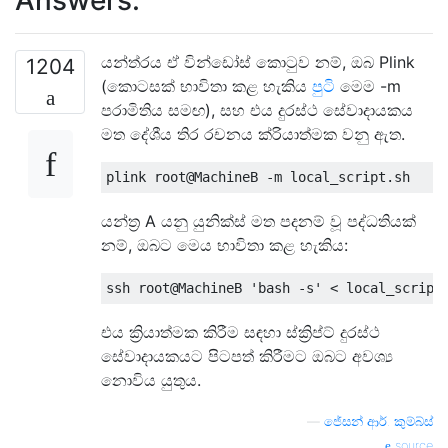
යන්ත්රය ඒ වින්ඩෝස් කොටුව නම්, ඔබ Plink
1204
(කොටසක් භාවිතා කළ හැකිය
පුටි
මෙම -m
පරාමිතිය සමඟ), සහ එය දුරස්ථ සේවාදායකය
මත දේශීය තිර රචනය ක්රියාත්මක වනු ඇත.
plink root@MachineB 
-
m local_script
.
sh
යන්ත්‍ර A යනු යුනික්ස් මත පදනම් වූ පද්ධතියක්
නම්, ඔබට මෙය භාවිතා කළ හැකිය:
ssh root@MachineB 
'bash -s'
<
 local_script
එය ක්‍රියාත්මක කිරීම සඳහා ස්ක්‍රිප්ට් දුරස්ථ
සේවාදායකයට පිටපත් කිරීමට ඔබට අවශ්‍ය
නොවිය යුතුය.
—
ජේසන් ආර්. කුම්බ්ස්
source