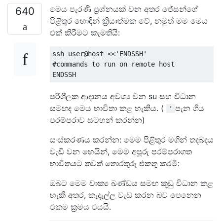
මෙය පැරණි ප්‍රශ්නයක් වන අතර ජේසන්ගේ
640
පිළිතුර හොඳින් ක්‍රියාත්මක වේ, නමුත් මම මෙය
එක් කිරීමට කැමතියි:
ssh user@host 
<<
'ENDSSH'
#commands to run on remote host
ENDSSH
පරිශීලක ආදානය අවශ්‍ය වන su සහ විධාන
සමඟද මෙය භාවිතා කළ හැකිය. (
පැන ගිය
'
පරම්පරාව සටහන් කරන්න)
සංස්කරණය කරන්න: මෙම පිළිතුර මගින් තදබදය
වැඩි වන හෙයින්, මෙම අපූරු පරම්පරාගත
භාවිතයට තවත් තොරතුරු එකතු කරමි:
ඔබට මෙම වාක්‍ය ඛණ්ඩය සමඟ කූඩු විධාන කළ
හැකි අතර, කැදැල්ල වැඩ කරන බව පෙනෙන
එකම ක්‍රමය එයයි.