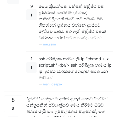
9
මෙය ක්‍රියාත්මක වන්නේ ස්ක්‍රිප්ට් එක
දුරස්ථයේ පෙරනිමි (නිවාස)
නාමාවලියෙහි තිබේ නම් පමණි. මම
හිතන්නේ ප්‍රශ්නය වන්නේ දුරස්ථව
දේශීයව ගබඩා කර ඇති ස්ක්‍රිප්ට් එකක්
ධාවනය කරන්නේ කෙසේද යන්නයි.
—
metasim
1
ssh පරිශීලක නාමය @ ip "chmod + x
script.sh" <br/> ssh පරිශීලක නාමය ip
ip "දුරස්ථ ධාරකයේ ගොනුව වෙත යන
මාර්ගය"
—
mani deepak
"දුරස්ථ" යන්ත්‍රයට අතින් ඇතුල් නොවී "දේශීය"
8
යන්ත්‍රයකින් ස්වයංක්‍රීයව මෙය කිරීමට ඔබට
අවශ්‍ය යැයි ඔබ උපකල්පනය කළහොත්, ඔබ