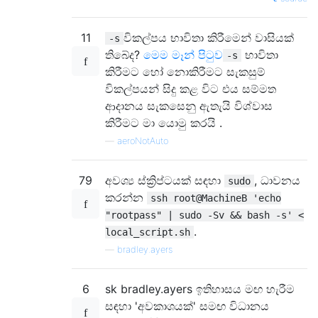
11
විකල්පය භාවිතා කිරීමෙන් වාසියක්
-s
තිබේද?
මෙම මෑන් පිටුව
භාවිතා
-s
කිරීමට හෝ නොකිරීමට සැකසුම්
විකල්පයන් සිදු කළ විට එය සම්මත
ආදානය සැකසෙනු ඇතැයි විශ්වාස
කිරීමට මා යොමු කරයි .
—
aeroNotAuto
79
අවශ්‍ය ස්ක්‍රිප්ටයක් සඳහා
, ධාවනය
sudo
කරන්න
ssh root@MachineB 'echo
"rootpass" | sudo -Sv && bash -s' <
.
local_script.sh
—
bradley.ayers
6
sk bradley.ayers ඉතිහාසය මඟ හැරීම
සඳහා 'අවකාශයක්' සමඟ විධානය