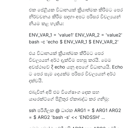
එක පේළියක විධානයක් ක්‍රියාත්මක කිරීමට පෙර
නිර්වචනය කිරීම සඳහා අපට පරිසර විචල්‍යයන්
නියම කළ හැකිය:
ENV_VAR_1 = 'value1' ENV_VAR_2 = 'value2'
bash -c 'echo $ ENV_VAR_1 $ ENV_VAR_2'
එය විධානයක් ක්‍රියාත්මක කිරීමට පෙර
විචල්‍යයන් අර්ථ දැක්වීම පහසු කරයි. මෙම
අවස්ථාවේ දී echo යනු අපගේ විධානයයි. Echo
ට පෙර සෑම දෙයක්ම පරිසර විචල්‍යයන් අර්ථ
දක්වයි.
එබැවින් අපි එම විශේෂාංග දෙක සහ
යාරෙක්ට්ගේ පිළිතුර ඒකාබද්ධ කර ගනිමු:
ssh පරිශීලක @ ධාරක ARG1 = $ ARG1 ARG2
= $ ARG2 'bash -s' << 'ENDSSH' ...