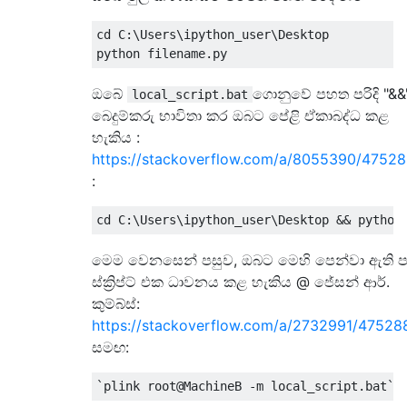
cd C
:
\Users\ipython_user\Desktop 

python filename
.
py
ඔබේ
ගොනුවේ පහත පරිදි "&&
local_script.bat
බෙදුම්කරු භාවිතා කර ඔබට පේළි ඒකාබද්ධ කළ
හැකිය :
https://stackoverflow.com/a/8055390/4752
:
cd C
:
\Users\ipython_user\Desktop 
&&
 python
මෙම වෙනසෙන් පසුව, ඔබට මෙහි පෙන්වා ඇති පර
ස්ක්‍රිප්ට් එක ධාවනය කළ හැකිය @ ජේසන් ආර්.
කුම්බ්ස්:
https://stackoverflow.com/a/2732991/47528
සමඟ:
`plink root@MachineB -m local_script.bat`