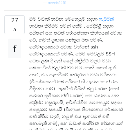
—
nevets1219
මම වඩාත් නවීන මෙහෙයුම් සඳහා
ෆැබ්රික්
27
භාවිතා කිරීමට පටන් ගතිමි . රෙදිපිළි සඳහා
පයිතන් සහ තවත් පරායත්තතා කිහිපයක් අවශ්‍ය
වේ, නමුත් ග්‍රාහක යන්ත්‍රය මත පමණි.
සේවාදායකයට අවශ්‍ය වන්නේ ssh
සේවාදායකයක් පමණි. මෙම මෙවලම SSH
වෙත ලබා දී ඇති ෂෙල් ස්ක්‍රිප්ට් වලට වඩා
බෙහෙවින් බලවත් බව මට පෙනී ගොස් ඇති
අතර, එය සැකසීමේ කරදරයට වඩා වටිනවා
(විශේෂයෙන් ඔබ පයිතන් හි වැඩසටහන් රස
විඳිනවා නම්). ෆැබ්රික් විසින් බහු ධාරක (හෝ
සමහර භූමිකාවන්හි ධාරක) මත ධාවනය වන
ස්ක්‍රිප්ට් හසුරුවයි, අවිනිශ්චිත මෙහෙයුම් සඳහා
පහසුකම් සපයයි (වින්‍යාස පිටපතකට රේඛාවක්
එක් කිරීම වැනි, නමුත් එය දැනටමත් එහි
නොමැති නම්), සහ වඩාත් සංකීර්ණ තර්කනයන්