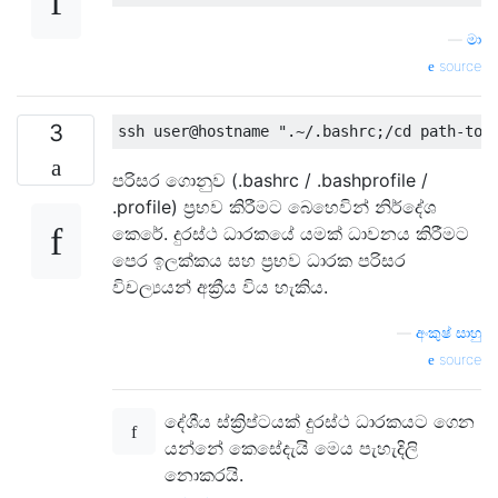
—
මා
source
3
ssh user@hostname 
".~/.bashrc;/cd path-to-
පරිසර ගොනුව (.bashrc / .bashprofile /
.profile) ප්‍රභව කිරීමට බෙහෙවින් නිර්දේශ
කෙරේ. දුරස්ථ ධාරකයේ යමක් ධාවනය කිරීමට
පෙර ඉලක්කය සහ ප්‍රභව ධාරක පරිසර
විචල්‍යයන් අක්‍රීය විය හැකිය.
—
අංකුෂ් සාහු
source
දේශීය ස්ක්‍රිප්ටයක් දුරස්ථ ධාරකයට ගෙන
යන්නේ කෙසේදැයි මෙය පැහැදිලි
නොකරයි.