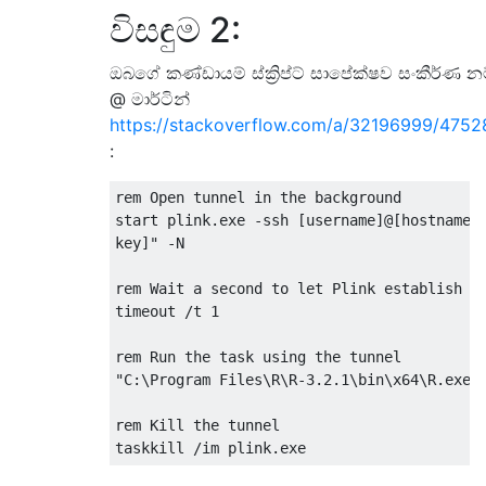
විසඳුම 2:
ඔබගේ කණ්ඩායම් ස්ක්‍රිප්ට් සාපේක්ෂව සංකීර්ණ නම
@ මාර්ටින්
https://stackoverflow.com/a/32196999/475
:
rem 
Open
 tunnel 
in
 the background

start plink
.
exe 
-
ssh 
[
username
]@[
hostname
]
key]"
-
N

rem 
Wait
 a second to let 
Plink
 establish th
timeout 
/
t 
1
rem 
Run
"C:\Program Files\R\R-3.2.1\bin\x64\R.exe"
rem 
Kill
 the tunnel

taskkill 
/
im plink
.
exe