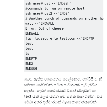
ssh user@host 
<<
'ENDSSH'
#commands to run on remote host
ssh user@host2 
<<
'END2'
# Another bunch of commands on another hos
wall 
<<
'ENDWALL'
Error
:
Out
 of cheese
ENDWALL
ftp ftp
.
secureftp
-
test
.
com 
<<
'ENDFTP'
test
test
ls
ENDFTP
END2
ENDSSH
ඔබට ඇත්ත වශයෙන්ම ටෙල්නෙට්, එෆ්ටීපී වැනි
සමහර සේවාවන් සමඟ සංවාදයක් පැවැත්විය
හැකිය. නමුත් හෙරඩොක් විසින් ස්ටැඩින් පා
text යක් ලෙස යවන බව මතක තබා ගන්න, එය
රේඛා අතර ප්‍රතිචාරයක් බලාපොරොත්තුවෙන්