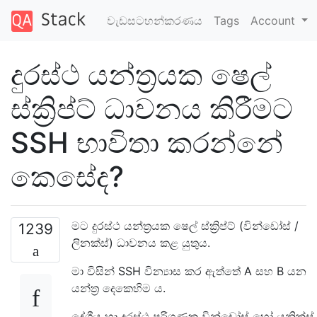
වැඩසටහන්කරණය
Tags
Account
දුරස්ථ යන්ත්‍රයක ෂෙල්
ස්ක්‍රිප්ට් ධාවනය කිරීමට
SSH භාවිතා කරන්නේ
කෙසේද?
මට දුරස්ථ යන්ත්‍රයක ෂෙල් ස්ක්‍රිප්ට් (වින්ඩෝස් /
1239
ලිනක්ස්) ධාවනය කළ යුතුය.
මා විසින් SSH වින්‍යාස කර ඇත්තේ A සහ ​​B යන
යන්ත්‍ර දෙකෙහිම ය.
දේශීය හා දුරස්ථ පරිගණක වින්ඩෝස් හෝ යුනික්ස්