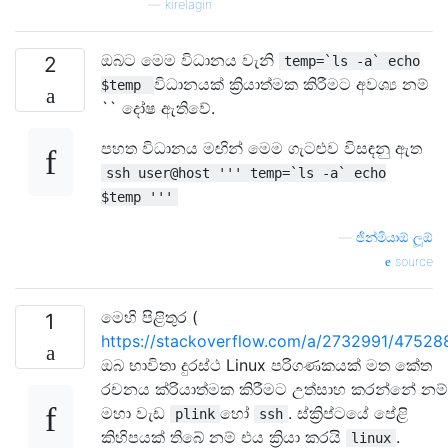
—
kirelagin
ඔබට මෙම විධානය වැනි
2
temp=`ls -a` echo
විධානයක් ක්‍රියාත්මක කිරීමට අවශ්‍ය නම්
$temp
`` දෝෂ ඇතිවේ.
පහත විධානය මඟින් මෙම ගැටළුව විසඳනු ඇත
ssh user@host ''' temp=`ls -a` echo
$temp '''
—
ජින්මියාඕ ලූඕ
source
මෙහි පිළිතුර (
1
https://stackoverflow.com/a/2732991/47528
ඔබ භාවිතා දුරස්ථ Linux පරිගණකයක් මත කේත
රචනය ක්රියාත්මක කිරීමට උත්සාහ කරන්නේ නම්
මහා වැඩ
හෝ
. ස්ක්‍රිප්ටයේ පේළි
plink
ssh
කිහිපයක් තිබේ නම් එය ක්‍රියා කරයි
.
linux