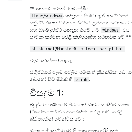
** කෙසේ වෙතත්, ඔබ දේශීය
යන්ත්‍රයක පිහිටා ඇති කණ්ඩායම්
linux/windows
ස්ක්‍රිප්ට් එකක් ධාවනය කිරීමට උත්සාහ කරන්නේ 
සහ ඔබේ දුරස්ථ යන්ත්‍රය තිබේ නම්
, එය
Windows
භාවිතා කරමින් පේළි කිහිපයකින් සමන්විත වේ **
plink root@MachineB -m local_script.bat
වැඩ කරන්නේ නැහැ.
ස්ක්‍රිප්ටයේ පළමු පේළිය පමණක් ක්‍රියාත්මක වේ. 
බොහෝ විට සීමාවකි
.
plink
විසඳුම 1:
බහුවිධ කණ්ඩායම් පිටපතක් ධාවනය කිරීම සඳහා
(විශේෂයෙන් එය සාපේක්ෂව සරල නම්, පේළි
කිහිපයකින් සමන්විත වේ):
ඔබේ මුල් කණ්ඩායම් පිටපත පහත පරිදි නම්