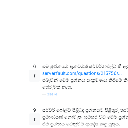
6
එම ප්‍රශ්නයම දැනටමත් සර්වර්ෆෝල්ට් හි ඇ
serverfault.com/questions/215756/…
එබැවින් මෙම ප්‍රශ්නය සංක්‍රමණය කිරීමේ කිස
තේරුමක් නැත.
—
sleske
9
සර්වර් ෆෝල්ට් පිළිබඳ ප්‍රශ්නයට පිළිතුරු තර
ප්‍රමාණයක් නොමැත. සමහර විට මෙම ප්‍රශ
එම ප්‍රශ්නය වෙනුවට ආදේශ කළ යුතුය.