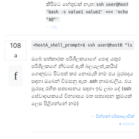
කිරීමට හේතුවක් නැත:
ssh user@host
'bash -s value1 value2' <<< 'echo
"$@"'
—
JoL
108
<
hostA_shell_prompt
>
$ ssh user@hostB 
"ls -
ඔබේ සත්කාරක පරිශීලකයාගේ පොදු යතුර
පරිශීලකගේ නිවසේ ඇති බලයලත්_කයිස්
ගොනුවට පිටපත් කර නොමැති නම් එය මුරපදය
සඳහා ඔබෙන් විමසනු ඇත .ssh නාමාවලිය. එය
මුරපද රහිත සත්‍යාපනය සඳහා ඉඩ ලබා දේ (ssh
සේවාදායකයේ වින්‍යාසය මත සත්‍යාපන ක්‍රමයක්
ලෙස පිළිගන්නේ නම්)
—
වින්කෝ වර්සාලොවික්
source