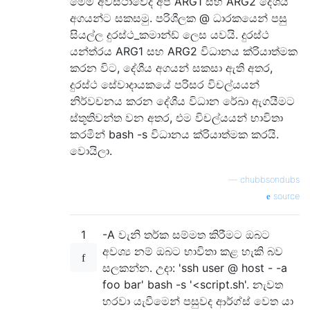
මෙම අවස්ථාවේදී අපි ARG1 සහ ARG2 දේශීය
අගයන්ට සකසමු. පරිශීලක @ ධාරකයෙන් පසු
සියල්ල දුරස්ථ_කමාන්ඩ් ලෙස යවයි. දුරස්ථ
යන්ත්රය ARG1 සහ ARG2 විධානය ක්රියාත්මක
කරන විට, දේශීය අගයන් සකසා ඇති අතර,
දුරස්ථ සේවාදායකයේ පරිසර විචල්යයන්
නිර්වචනය කරන දේශීය විධාන රේඛා ඇගයීමට
ස්තූතිවන්ත වන අතර, එම විචල්යයන් භාවිතා
කරමින් bash -s විධානය ක්රියාත්මක කරයි.
වොයිලා.
—
chubbsondubs
source
1
-A වැනි තර්ක සම්මත කිරීමට ඔබට
අවශ්‍ය නම් ඔබට භාවිතා කළ හැකි බව
සලකන්න. උදා: 'ssh user @ host - -a
foo bar' bash -s '<script.sh'. නැවත
හරවා යැවීමෙන් පසුවද ආර්ග්ස් වෙත යා