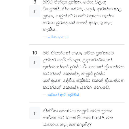
3
ඔබට ඡන්දය දුන්නා. මෙය වලංගු
විසඳුමකි. නිසැකවම, යතුරු ආරක්ෂා කළ
යුතුය, නමුත් ඒවා සේවාදායක පැත්ත
හරහා මුරපදයක් මෙන් අවලංගු කළ
හැකිය.
—
willasaywhat
10
මම හිතන්නේ නැහැ මේක ප්‍රශ්නයට
උත්තර දෙයි කියලා. උදාහරණයෙන්
දැක්වෙන්නේ දුරස්ථ විධානයක් ක්‍රියාත්මක
කරන්නේ කෙසේද, නමුත් දුරස්ථ
යන්ත්‍රයක දේශීය ස්ක්‍රිප්ට් එකක් ක්‍රියාත්මක
කරන්නේ කෙසේද යන්න නොවේ.
—
ජේසන් ආර්. කුම්බ්ස්
නිශ්චිත නොවන නමුත් මෙම ක්‍රමය
භාවිතා කර ඔබේ පිටපත hostA මත
ධාවනය කළ නොහැකිද?