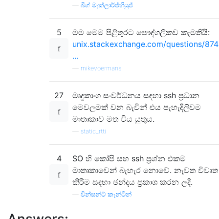
—
බිග් මැක්ලාර්ජ්හියුජ්
5
මම මෙම පිළිතුරට පෞද්ගලිකව කැමතියි:
unix.stackexchange.com/questions/874
…
—
mikevoermans
27
මෘදුකාංග සංවර්ධනය සඳහා ssh ප්‍රධාන
මෙවලමක් වන බැවින් එය පැහැදිලිවම
මාතෘකාව මත විය යුතුය.
—
static_rtti
4
SO හි කෝපි සහ ssh ප්‍රශ්න එකම
මාතෘකාවෙන් බැහැර නොවේ. නැවත විවෘත
කිරීම සඳහා ඡන්දය ප්‍රකාශ කරන ලදි.
—
වින්සන්ට් කැන්ටින්
Answers: