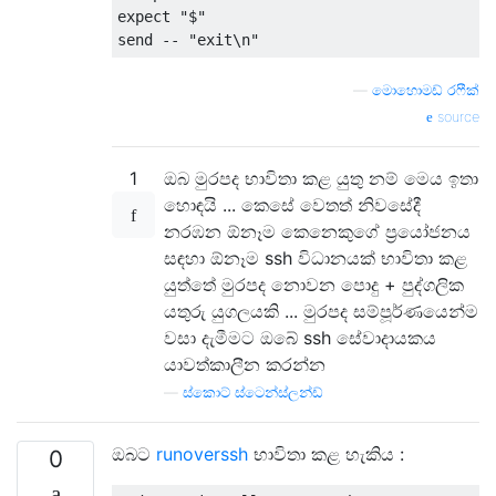
expect 
"$"
send 
--
"exit\n"
—
මොහොමඩ් රෆීක්
source
1
ඔබ මුරපද භාවිතා කළ යුතු නම් මෙය ඉතා
හොඳයි ... කෙසේ වෙතත් නිවසේදී
නරඹන ඕනෑම කෙනෙකුගේ ප්‍රයෝජනය
සඳහා ඕනෑම ssh විධානයක් භාවිතා කළ
යුත්තේ මුරපද නොවන පොදු + පුද්ගලික
යතුරු යුගලයකි ... මුරපද සම්පූර්ණයෙන්ම
වසා දැමීමට ඔබේ ssh සේවාදායකය
යාවත්කාලීන කරන්න
—
ස්කොට් ස්ටෙන්ස්ලන්ඩ්
ඔබට
runoverssh
භාවිතා කළ හැකිය :
0