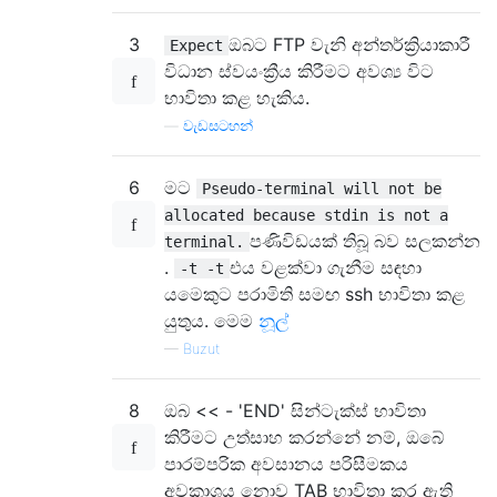
3
ඔබට FTP වැනි අන්තර්ක්‍රියාකාරී
Expect
විධාන ස්වයංක්‍රීය කිරීමට අවශ්‍ය විට
භාවිතා කළ හැකිය.
—
වැඩසටහන්
6
මට
Pseudo-terminal will not be
allocated because stdin is not a
පණිවිඩයක් තිබූ බව සලකන්න
terminal.
.
එය වළක්වා ගැනීම සඳහා
-t -t
යමෙකුට පරාමිති සමඟ ssh භාවිතා කළ
යුතුය. මෙම
නූල්
—
Buzut
8
ඔබ << - 'END' සින්ටැක්ස් භාවිතා
කිරීමට උත්සාහ කරන්නේ නම්, ඔබේ
පාරම්පරික අවසානය පරිසීමකය
අවකාශය නොව TAB භාවිතා කර ඇති