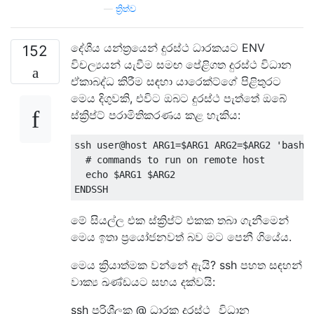
—
ත්‍රිත්ව
දේශීය යන්ත්‍රයෙන් දුරස්ථ ධාරකයට ENV
152
විචල්‍යයන් යැවීම සමඟ පේළිගත දුරස්ථ විධාන
ඒකාබද්ධ කිරීම සඳහා යාරෙක්ට්ගේ පිළිතුරට
මෙය දිගුවකි, එවිට ඔබට දුරස්ථ පැත්තේ ඔබේ
ස්ක්‍රිප්ට් පරාමිතිකරණය කළ හැකිය:
ssh user@host ARG1
=
$ARG1 ARG2
=
$ARG2 
'bash 
# commands to run on remote host
  echo $ARG1 $ARG2
ENDSSH
මේ සියල්ල එක ස්ක්‍රිප්ට් එකක තබා ගැනීමෙන්
මෙය ඉතා ප්‍රයෝජනවත් බව මට පෙනී ගියේය.
මෙය ක්‍රියාත්මක වන්නේ ඇයි? ssh පහත සඳහන්
වාක්‍ය ඛණ්ඩයට සහය දක්වයි:
ssh පරිශීලක @ ධාරක දුරස්ථ_ විධාන