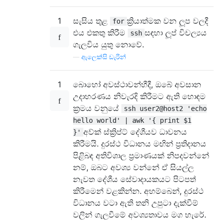
1
සැසිය තුළ
ක්‍රියාත්මක වන ලූප වලදී
for
එය එකතු කිරීම
සඳහා ලූප් විචල්‍යය
ssh
ගැලවිය යුතු නොවේ.
—
ඇලෙක්සි ඩැරින්
1
බොහෝ අවස්ථාවන්හීදී, ඔබේ අවසාන
උදාහරණය නිවැරදි කිරීමට ඇති හොඳම
ක්‍රමය වනුයේ
ssh user2@host2 'echo
hello world' | awk '{ print $1
අව්ක් ස්ක්‍රිප්ට් දේශීයව ධාවනය
}'
කිරීමයි. දුරස්ථ විධානය මඟින් ප්‍රතිදානය
පිළිබඳ අතිවිශාල ප්‍රමාණයක් නිපදවන්නේ
නම්, ඔබට අවශ්‍ය වන්නේ ඒ සියල්ල
නැවත දේශීය සේවාදායකයට පිටපත්
කිරීමෙන් වළකින්න. අහම්බෙන්, දුරස්ථ
විධානය වටා ඇති තනි උපුටා දැක්වීම්
වලින් ගැලවීමේ අවශ්‍යතාවය මග හැරේ.