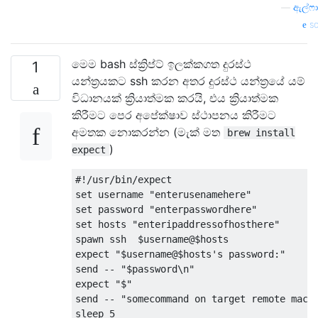
—
ඇල්ෆා
so
මෙම bash ස්ක්‍රිප්ට් ඉලක්කගත දුරස්ථ
1
යන්ත්‍රයකට ssh කරන අතර දුරස්ථ යන්ත්‍රයේ යම්
විධානයක් ක්‍රියාත්මක කරයි, එය ක්‍රියාත්මක
කිරීමට පෙර අපේක්ෂාව ස්ථාපනය කිරීමට
අමතක නොකරන්න (මැක් මත
brew install
)
expect
#!/usr/bin/expect
set
 username 
"enterusenamehere"
set
 password 
"enterpasswordhere"
set
 hosts 
"enteripaddressofhosthere"
spawn ssh  $username@$hosts

expect 
"$username@$hosts's password:"
send 
--
"$password\n"
expect 
"$"
send 
--
"somecommand on target remote mach
sleep 
5