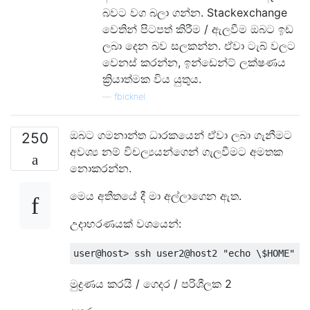
බවට වග බලා ගන්න. Stackexchange
වෙතින් පිටපත් කිරීම / ඇලවීම ඔබට ඉඩ
ලබා දෙන බව සලකන්න. ඒවා ටැබ් වලට
වෙනස් කරන්න, ඉන්ඩෙන්ට් ලක්ෂණය
ක්‍රියාත්මක විය යුතුය.
—
fbicknel
ඔබට ගමනාන්ත ධාරකයෙන් ඒවා ලබා ගැනීමට
250
අවශ්‍ය නම් විචල්‍යයන්ගෙන් ගැලවීමට අමතක
නොකරන්න.
මෙය අතීතයේ දී මා අල්ලාගෙන ඇත.
උදාහරණයක් වශයෙන්:
user@host
>
 ssh user2@host2 
"echo \$HOME"
මුද්‍රණය කරයි / ගෙදර / පරිශීලක 2