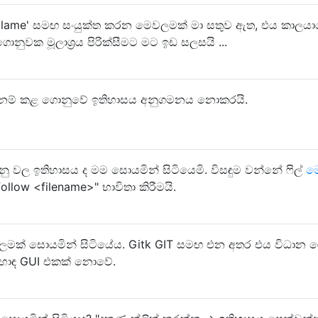
t blame' සමඟ සංයුක්ත කරන මෙවලමක් මා සතුව ඇත, එය කාලය
ුවක මූලාශ්‍රය පිරික්සීමට මට ඉඩ සලසයි ...
 නම් කළ ගොනුවේ ඉතිහාසය අනුගමනය නොකරයි.
ු වල ඉතිහාසය ද මම සොයමින් සිටියෙමි. විසඳුම වන්නේ ෆිල්
ම
--follow <filename>" භාවිතා කිරීමයි.
ලමක් සොයමින් සිටියේය. Gitk GIT සමඟ එන අතර එය විධාන ර
හොඳ GUI එකක් නොවේ.