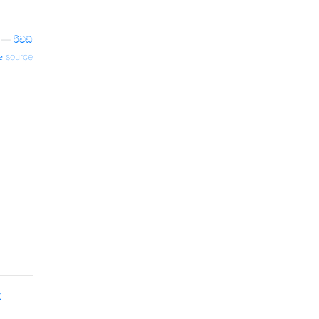
—
රිචඩ්
source
k