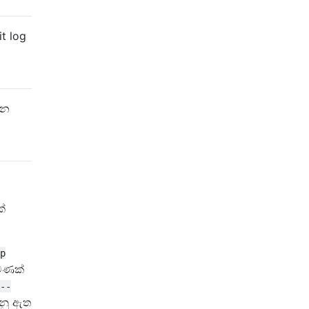
t log
වන
්
p
මණක්
--
වනු ඇත