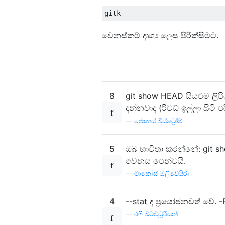
වෙනස්කම් දෘශ්‍ය ලෙස පිරික්සීමට.
8
git show HEAD සියළුම ලි
දන්නවාද (රිචඩ් ඉල්ලා සිටි පර
—
ජොනස් බිස්ට්‍රෝම්
5
ඔබ භාවිතා කරන්නේ: git 
වෙනස පෙන්වයි.
—
මාකෝස් ඔලිවෙයිරා
4
--stat ද ප්‍රයෝජනවත් වේ.
—
රෆි ඛට්චඩූරියන්