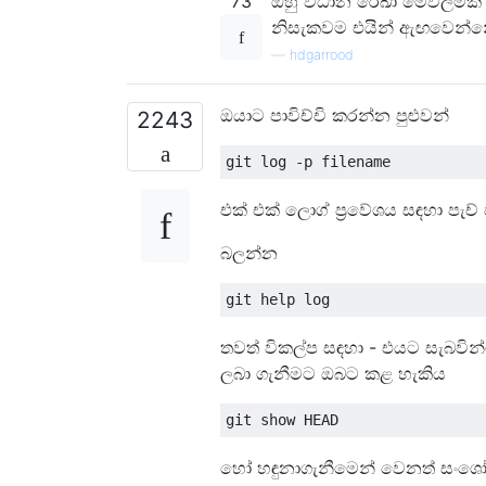
73
ඔහු විධාන රේඛා මෙවලමක් ස
නිසැකවම එයින් ඇඟවෙන්න
—
hdgarrood
ඔයාට පාවිච්චි කරන්න පුළුවන්
2243
එක් එක් ලොග් ප්‍රවේශය සඳහා පැච්
බලන්න
තවත් විකල්ප සඳහා - එයට සැබවින
ලබා ගැනීමට ඔබට කළ හැකිය
හෝ හඳුනාගැනීමෙන් වෙනත් සංශ