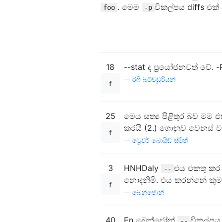
. මෙම
විකල්පය diffs එක
foo
-p
18
--stat ද ප්‍රයෝජනවත් වේ.
—
රෆි ඛට්චඩූරියන්
25
මෙය සත්‍ය පිළිතුර බව මම එ
කරයි (2.) ගොනුව වෙනස් 
—
ට්‍රෙවර් බොයිඩ් ස්මිත්
3
HNHDaly
එය එකතු කර ඇ
--
නොදනිමි. එය කරන්නේ කුම
—
බෙන්ජොන්
40
En බෙන්ජෝන්
විකල්පය
--