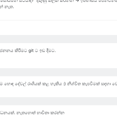
ොයමින් සිටියාද? "දකුණු ක්ලික් කරන්න -> ඉතිහාසය පෙන්වන්
ේ නැත.
 ජනනය කිරීමට git ට ඉඩ දීමට.
්ම හොඳ දේවල් රාශියක් කළ හැකිය :) නිශ්චිත කැපවීමක් සඳහා 
ෝධනයක්. නැතහොත් භාවිතා කරන්න