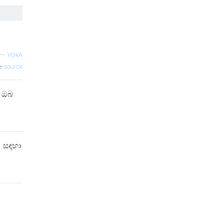
—
VolkA
source
ි ඔබ
 සඳහා