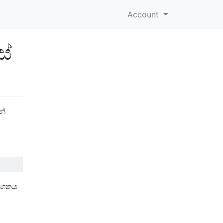
Account
ස්
නේ
ර්ගතය