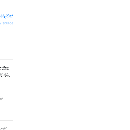
මෝල්ඩින්
source
හතික
මණි.
මම
සුව