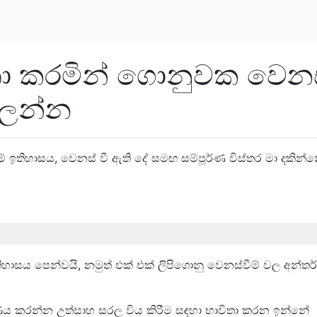
ිතා කරමින් ගොනුවක වෙන
බලන්න
ේ ඉතිහාසය, වෙනස් වී ඇති දේ සමඟ සම්පූර්ණ විස්තර මා දකින්
ාසය පෙන්වයි, නමුත් එක් එක් ලිපිගොනු වෙනස්වීම් වල අන්ත
ය කරන්න උත්සාහ සරල විය කිරීම සඳහා භාවිතා කරන ඉන්නේ