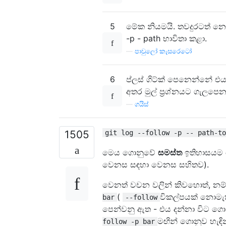
5
මේක නියමයි. තවදුරටත් නොපව
-p - path භාවිතා කළා.
—
පාවුලෝ කැසරෙටෝ
6
ප්ලස් ගිට්ක් පෙනෙන්නේ එය
අතර මුල් ප්‍රශ්නයට ගැලපෙන
—
ගයිස්
1505
git log --follow -p -- path-to
මෙය ගොනුවේ
සමස්ත
ඉතිහාසයම ප
වෙනස සඳහා වෙනස සහිතව).
වෙනත් වචන වලින් කිවහොත්, න
(
විකල්පයක් නොමැ
bar
--follow
පෙන්වනු ඇත - එය දන්නා විට ග
මඟින් ගොනුව හැඳින
follow -p bar