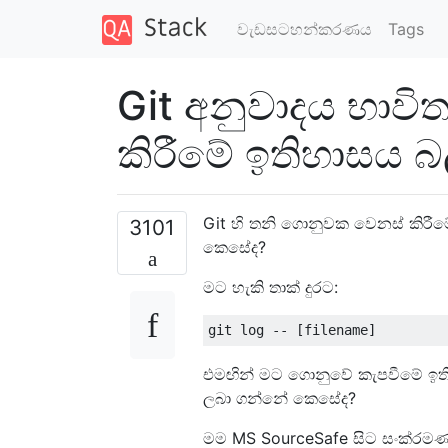
වැඩසටහන්කරණය
Tags
Git අනුවාදය භාව
කිරීමේ ඉතිහාසය 
Git හි තනි ගොනුවක වෙනස් කිරීම
3101
කෙසේද?
මට හැකි තාක් දුරට:
එමඟින් මට ගොනුවේ කැපවීමේ ඉතිහ
ලබා ගන්නේ කෙසේද?
මම MS SourceSafe සිට සංක්රමණ