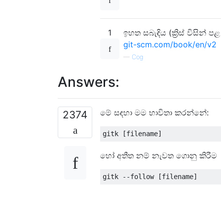
1
ඉහත සබැඳිය (ක්‍රිස් විසින්
git-scm.com/book/en/v2
—
Cog
Answers:
මේ සඳහා මම භාවිතා කරන්නේ:
2374
හෝ අතීත නම් නැවත ගොනු කිරීම