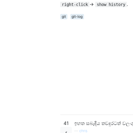
→
.
right-click
show history
git
git-log
41
ඉහත සබැඳිය තවදුරටත් වලංග
—
chris