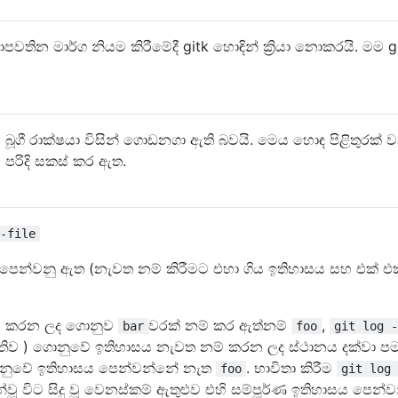
තින මාර්ග නියම කිරීමේදී gitk හොඳින් ක්‍රියා නොකරයි. මම gi
 බූගී රාක්ෂයා විසින් ගොඩනගා ඇති බවයි. මෙය හොඳ පිළිතුරක් 
 පරිදි සකස් කර ඇත.
-file
ෙන්වනු ඇත (නැවත නම් කිරීමට එහා ගිය ඉතිහාසය සහ එක් එක
ම් කරන ලද ගොනුව
වරක් නම් කර ඇත්නම්
,
bar
foo
git log -
තිව ) ගොනුවේ ඉතිහාසය නැවත නම් කරන ලද ස්ථානය දක්වා ප
ොනුවේ ඉතිහාසය පෙන්වන්නේ නැත
. භාවිතා කිරීම
foo
git log 
්වූ විට සිදු වූ වෙනස්කම් ඇතුළුව එහි සම්පූර්ණ ඉතිහාසය පෙන්