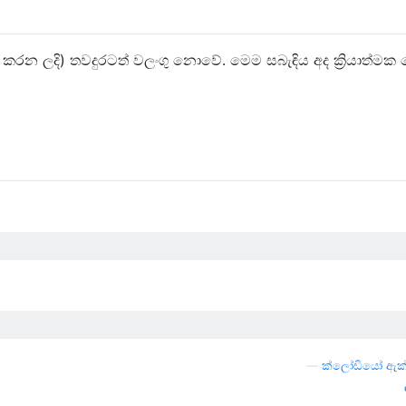
 පළ කරන ලදි) තවදුරටත් වලංගු නොවේ. මෙම සබැඳිය අද ක්‍රියාත්මක 
—
ක්ලෝඩියෝ ඇක්