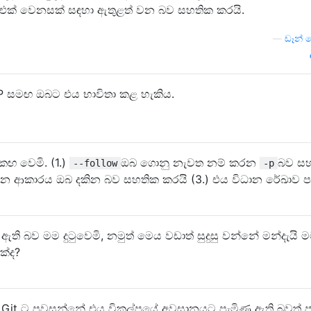
් එක් වෙනසක් සඳහා ඇතුළත් වන බව සහතික කරයි.
—
ඩෑන් 
 -P සමඟ ඔබට එය භාවිතා කළ හැකිය.
කඟ වෙමි. (1.)
ඔබ ගොනු නැවත නම් කරන
බව ස
--follow
-p
වන ආකාරය ඔබ දකින බව සහතික කරයි (3.) එය විධාන රේඛාව ප
ති බව මම දුටුවෙමි, නමුත් මෙය වඩාත් සුදුසු වන්නේ මන්දැයි 
ක්ද?
 Git ට පවසන්නේ එය විකල්පයේ අවසානයට පැමිණ ඇති බවත් ප