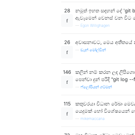
28
නමුත් ඉහත සඳහන් දේ 'gi
ඇවෑමෙන් වෙනස් වන විට ගොන
—
Egon Willighagen
26
අවාසනාවට, මෙය අතීතයේ
—
ඩෑන් මෝල්ඩින්
146
කලින් නම් කරන ලද ලිපිගොන
පෙන්වා දුන් පරිදි "git log 
—
ෆ්ලෝරියන් ගට්මන්
115
කතුවරයා විධාන රේඛා මෙව
යෙදුමක් හෝ විශේෂයෙන් 
—
mikemaccana