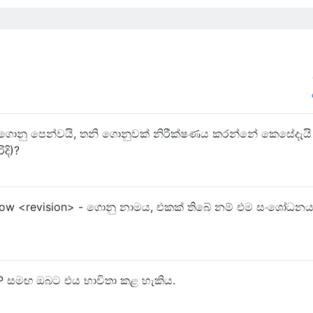
පිගොනු පෙන්වයි, තනි ගොනුවක් නිරීක්ෂණය කරන්නේ කෙසේදැය
ිදි)?
show <revision> - ගොනු නාමය, එකක් තිබේ නම් එම සංශෝධනය
 -P සමඟ ඔබට එය භාවිතා කළ හැකිය.