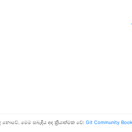
ු නොවේ. මෙම සබැඳිය අද ක්‍රියාත්මක වේ:
Git Community Boo