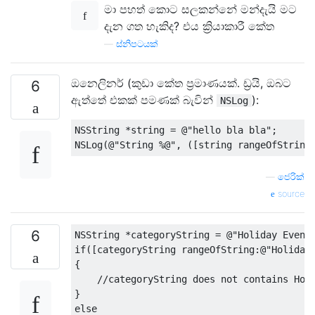
මා පහත් කොට සලකන්නේ මන්දැයි මට
දැන ගත හැකිද? එය ක්‍රියාකාරී කේත
—
ස්නිපටයක්
ඔනෙලිනර් (කුඩා කේත ප්‍රමාණයක්. ඩ්‍රයි, ඔබට
6
ඇත්තේ එකක් පමණක් බැවින්
):
NSLog
NSString
*
string 
=
@
"hello bla bla"
;
NSLog
(@
"String %@"
,
([
string rangeOfString
—
ජෙරික්
source
6
NSString
*
categoryString 
=
@
"Holiday Event
if
([
categoryString rangeOfString
:@
"Holiday
{
//categoryString does not contains Hol
}
else