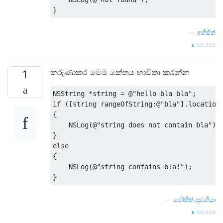
}
—
අභිජිත්
source
කරුණාකර මෙම කේතය භාවිතා කරන්න
1
NSString
*
string 
=
@
"hello bla bla"
;
if
([
string rangeOfString
:@
"bla"
].
location
{
NSLog
(@
"string does not contain bla"
);
}
else
{
NSLog
(@
"string contains bla!"
);
}
—
රෝහිත් සුවගියා
source