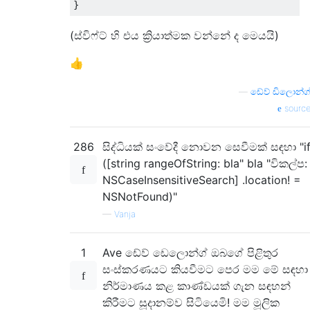
}
(ස්විෆ්ට් හි එය ක්‍රියාත්මක වන්නේ ද මෙයයි)
👍
—
ඩේව් ඩිලොන්ග
sourc
286
සිද්ධියක් සංවේදී නොවන සෙවීමක් සඳහා "i
([string rangeOfString: bla" bla "විකල්ප:
NSCaseInsensitiveSearch] .location! =
NSNotFound)"
—
Vanja
1
Ave ඩේව් ඩෙලොන්ග් ඔබගේ පිළිතුර
සංස්කරණයට කියවීමට පෙර මම මේ සඳහා
නිර්මාණය කළ කාණ්ඩයක් ගැන සඳහන්
කිරීමට සූදානම්ව සිටියෙමි! මම මූලික