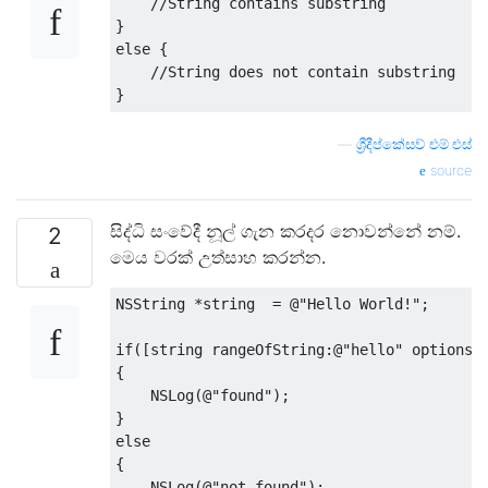
//String contains substring
}
else
{
//String does not contain substring
}
—
ශ්‍රීදීප්කේසව් එම්.එස්
source
සිද්ධි සංවේදී නූල් ගැන කරදර නොවන්නේ නම්.
2
මෙය වරක් උත්සාහ කරන්න.
NSString
*
string  
=
@
"Hello World!"
;
if
([
string rangeOfString
:@
"hello"
 options
:
{
NSLog
(@
"found"
);
}
else
{
NSLog
(@
"not found"
);