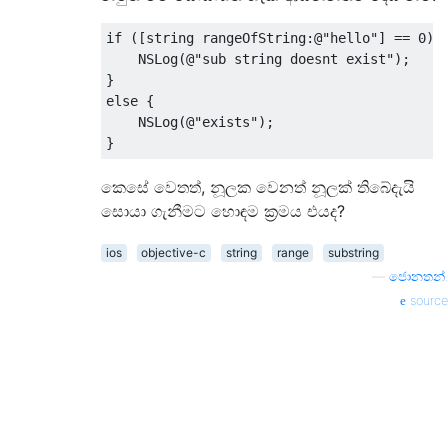
if
([
string rangeOfString
:@
"hello"
]
==
0
)
NSLog
(@
"sub string doesnt exist"
);
}
else
{
NSLog
(@
"exists"
);
}
කෙසේ වෙතත්, නූලක වෙනත් නූලක් තිබේදැයි
සොයා ගැනීමට හොඳම ක්‍රමය එයද?
ios
objective-c
string
range
substring
—
ජොනතන්.
source