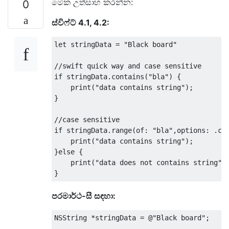
මේක උත්සාහ කරන්න:
0
ස්විෆ්ට් 4.1, 4.2:
let stringData 
=
"Black board"
//swift quick way and case sensitive
if
 stringData
.
contains
(
"bla"
)
{
    print
(
"data contains string"
);
}
//case sensitive
if
 stringData
.
range
(
of
:
"bla"
,
options
:
.
ca
    print
(
"data contains string"
);
}
else
{
    print
(
"data does not contains string"
)
}
පරමාර්ථ-සී සඳහා:
NSString
*
stringData 
=
@
"Black board"
;