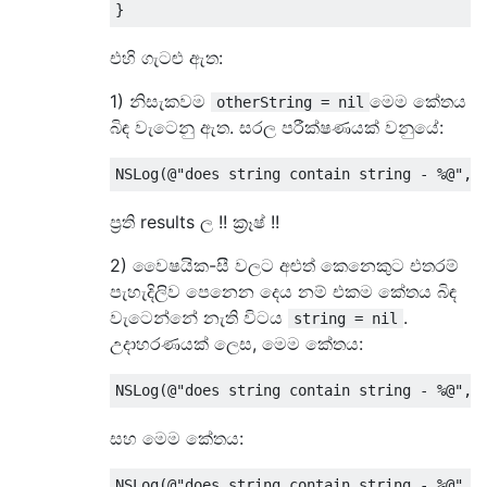
}
එහි ගැටළු ඇත:
1) නිසැකවම
මෙම කේතය
otherString = nil
බිඳ වැටෙනු ඇත. සරල පරීක්ෂණයක් වනුයේ:
NSLog
(@
"does string contain string - %@"
,
ප්‍රති results ල !! ක්‍රෑෂ් !!
2) වෛෂයික-සී වලට අළුත් කෙනෙකුට එතරම්
පැහැදිලිව පෙනෙන දෙය නම් එකම කේතය බිඳ
වැටෙන්නේ නැති විටය
.
string = nil
උදාහරණයක් ලෙස, මෙම කේතය:
NSLog
(@
"does string contain string - %@"
,
සහ මෙම කේතය:
NSLog
(@
"does string contain string - %@"
,