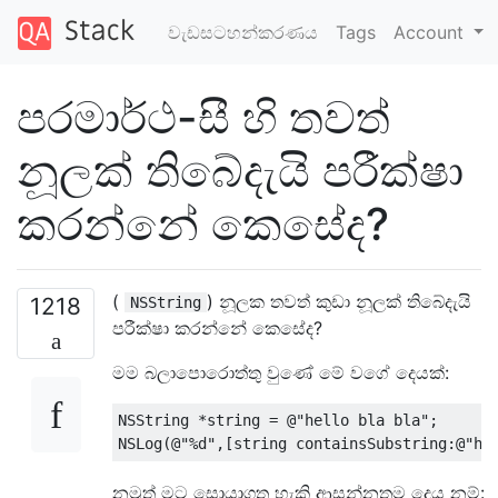
වැඩසටහන්කරණය
Tags
Account
පරමාර්ථ-සී හි තවත්
නූලක් තිබේදැයි පරීක්ෂා
කරන්නේ කෙසේද?
(
) නූලක තවත් කුඩා නූලක් තිබේදැයි
1218
NSString
පරීක්ෂා කරන්නේ කෙසේද?
මම බලාපොරොත්තු වුණේ මේ වගේ දෙයක්:
NSString
*
string 
=
@
"hello bla bla"
;
NSLog
(@
"%d"
,[
string containsSubstring
:@
"he
නමුත් මට සොයාගත හැකි ආසන්නතම දෙය නම්: