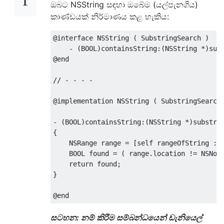
ඔබට NSString සඳහා ඔබේම (යල්පැනගිය)
කාණ්ඩයක් නිර්මාණය කළ හැකිය:
@interface
NSString
(
SubstringSearch
)
-
(
BOOL
)
containsString
:(
NSString
*)
sub
@end
// - - - - 
@implementation
NSString
(
SubstringSearch
-
(
BOOL
)
containsString
:(
NSString
*)
substri
{
NSRange
 range 
=
[
self rangeOfString 
:
 
    BOOL found 
=
(
 range
.
location 
!=
NSNot
return
 found
;
}
@end
සටහන: නම් කිරීම සම්බන්ධයෙන් ඩැනියෙල්