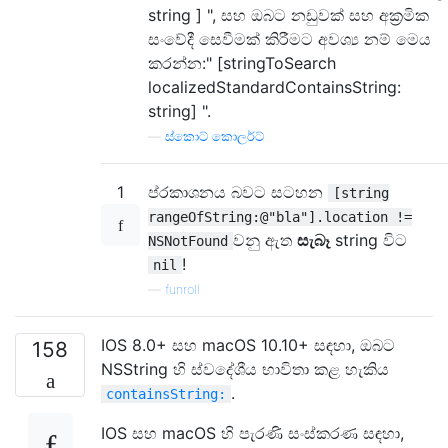
string ] ", සහ ඔබට නඩුවක් සහ අක්‍රමික
සංවේදී සෙවීමක් කිරීමට අවශ්‍ය නම් මෙය
කරන්න:" [stringToSearch
localizedStandardContainsString:
string] ".
—
ස්කොට් කොලර්ට්
1
ප්රකාශනය බවට සටහන
[string
rangeOfString:@"bla"].location !=
වනු ඇත
සැබෑ
string විට
NSNotFound
!
nil
—
funroll
IOS 8.0+ සහ macOS 10.10+ සඳහා, ඔබට
158
NSString හි ස්වදේශීය භාවිතා කළ හැකිය
.
containsString:
IOS සහ macOS හි පැරණි සංස්කරණ සඳහා,