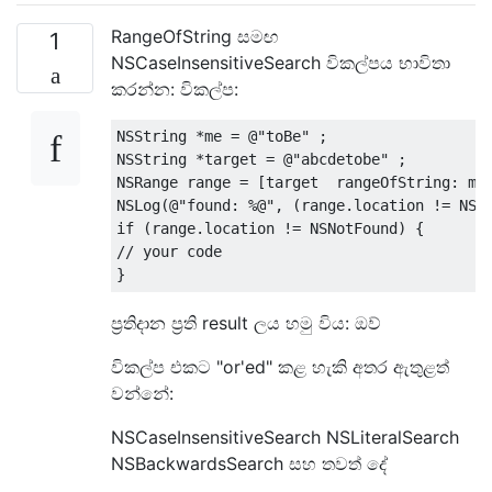
RangeOfString සමඟ
1
NSCaseInsensitiveSearch විකල්පය භාවිතා
කරන්න: විකල්ප:
NSString
*
me 
=
@
"toBe"
;
NSString
*
target 
=
@
"abcdetobe"
;
NSRange
 range 
=
[
target  rangeOfString
:
 me
NSLog
(@
"found: %@"
,
(
range
.
location 
!=
NSN
if
(
range
.
location 
!=
NSNotFound
)
{
// your code
}
ප්‍රතිදාන ප්‍රති result ලය හමු විය: ඔව්
විකල්ප එකට "or'ed" කළ හැකි අතර ඇතුළත්
වන්නේ:
NSCaseInsensitiveSearch NSLiteralSearch
NSBackwardsSearch සහ තවත් දේ