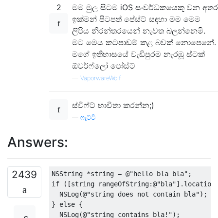
2
මම මුල සිටම iOS සංවර්ධකයෙකු වන අතර
ඉක්මන් පිටපත් පේස්ට් සඳහා මම මෙම
ලිපිය නිරන්තරයෙන් නැවත බලන්නෙමි.
මට මෙය කටපාඩම් කළ බවක් නොපෙනේ.
මගේ ඉතිහාසයේ වැඩිපුරම නැරඹූ ස්ටක්
ඕවර්ෆ්ලෝ පෝස්ට්
—
VaporwareWolf
ස්විෆ්ට් භාවිතා කරන්න;)
—
ෆැට්ටි
Answers:
2439
NSString
*
string 
=
@
"hello bla bla"
;
if
([
string rangeOfString
:@
"bla"
].
location
NSLog
(@
"string does not contain bla"
);
}
else
{
NSLog
(@
"string contains bla!"
);