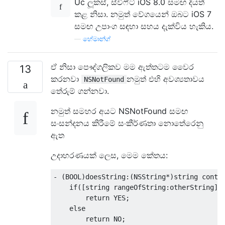
Uc ලූකස්, ස්විෆ්ට් iOS 8.0 සමඟ දියත්
කළ නිසා. නමුත් වේගයෙන් ඔබට iOS 7
සමඟ උපාංග සඳහා සහය දැක්විය හැකිය.
—
හේමාන්ග්
ඒ නිසා පෞද්ගලිකව මම ඇත්තටම වෛර
13
කරනවා
නමුත් එහි අවශ්‍යතාවය
NSNotFound
තේරුම් ගන්නවා.
නමුත් සමහර අයට NSNotFound සමඟ
සංසන්දනය කිරීමේ සංකීර්ණතා නොතේරෙනු
ඇත
උදාහරණයක් ලෙස, මෙම කේතය:
-
(
BOOL
)
doesString
:(
NSString
*)
string conta
if
([
string rangeOfString
:
otherString
].
return
 YES
;
else
return
 NO
;