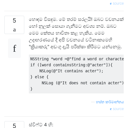
source
හොඳම විසඳුම. මේ තරම් සරලයි! ඔබට වචනයක්
5
හෝ නූලක් සොයා ගැනීමට අවශ්‍ය නම්. ඔබට
මෙම කේතය භාවිතා කළ හැකිය. මෙම
උදාහරණයේ දී අපි වචනයේ වටිනාකමෙහි
"ක්‍රියාකරු" අඩංගු දැයි පරීක්ෂා කිරීමට යන්නෙමු.
NSString
*
word 
=@
"find a word or character
if
([
word containsString
:@
"acter"
]){
NSLog
(@
"It contains acter"
);
}
else
{
NSLog
(@
"It does not contain acter"
);
}
—
හස්ත කර්මාන්තය
source
ස්විෆ්ට් 4 හි:
5