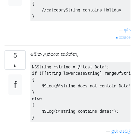
{
//categoryString contains Holiday
}
—
අඩා
source
මේක උත්සාහ කරන්න,
5
NSString
*
string 
=
@
"test Data"
;
if
([[
string lowercaseString
]
 rangeOfStrin
{
NSLog
(@
"string does not contain Data"
)
}
else
{
NSLog
(@
"string contains data!"
);
}
—
පූජා පටෙල්