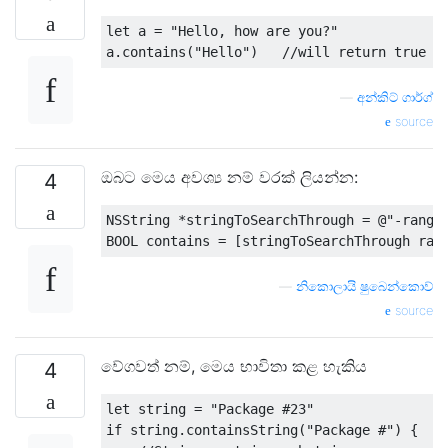
let a 
=
"Hello, how are you?"
a
.
contains
(
"Hello"
)
//will return true
—
අන්කිට් ගාර්ග්
source
ඔබට මෙය අවශ්‍ය නම් වරක් ලියන්න:
4
NSString
*
stringToSearchThrough 
=
@
"-range
BOOL contains 
=
[
stringToSearchThrough ran
—
නිකොලායි ෂුබෙන්කොව්
source
වේගවත් නම්, මෙය භාවිතා කළ හැකිය
4
let string 
=
"Package #23"
if
 string
.
containsString
(
"Package #"
)
{