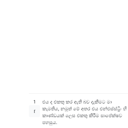
1
එය ද එකතු කර ඇති බව දැකීමට මා
කැමතිය, නමුත් මේ අතර එය එන්එස්ස්ට්‍රිං හි
කාණ්ඩයක් ලෙස එකතු කිරීම සාපේක්ෂව
පහසුය.