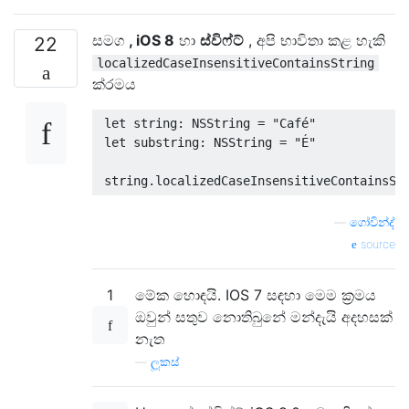
සමග
, iOS 8
හා
ස්විෆ්ට්
, අපි භාවිතා කළ හැකි
22
localizedCaseInsensitiveContainsString
ක්රමය
 let string
:
NSString
=
"Café"
 let substring
:
NSString
=
"É"
 string
.
localizedCaseInsensitiveContainsSt
—
ගෝවින්ද්
source
1
මේක හොඳයි. IOS 7 සඳහා මෙම ක්‍රමය
ඔවුන් සතුව නොතිබුනේ මන්දැයි අදහසක්
නැත
—
ලූකස්