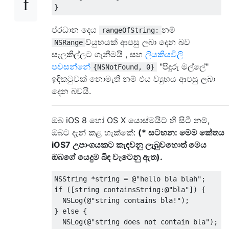
}
ප්රධාන දෙය
නම්
rangeOfString:
ව්යුහයක් ආපසු ලබා දෙන බව
NSRange
සැලකිල්ලට ගැනීමයි , සහ
ලියකියවිලි
පවසන්නේ
"පිදුරු මල්ලේ"
{NSNotFound, 0}
ඉඳිකටුවක් නොමැති නම් එය ව්‍යුහය ආපසු ලබා
දෙන බවයි.
ඔබ iOS 8 හෝ OS X යොස්මයිට් හි සිටී නම්,
ඔබට දැන් කළ හැක්කේ:
(* සටහන: මෙම කේතය
iOS7 උපාංගයකට කැඳවනු ලැබුවහොත් මෙය
ඔබගේ යෙදුම බිඳ වැටෙනු ඇත).
NSString
*
string 
=
@
"hello bla blah"
;
if
([
string containsString
:@
"bla"
])
{
NSLog
(@
"string contains bla!"
);
}
else
{
NSLog
(@
"string does not contain bla"
);