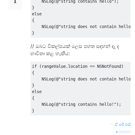
NSLog
(@
"string contains hello"
);
}
else
{
NSLog
(@
"string does not contain hello!
}
// ඔබට විකල්පයක් ලෙස පහත සඳහන් දෑ ද
භාවිතා කළ හැකිය:
if
(
rangeValue
.
location 
==
NSNotFound
)
{
NSLog
(@
"string does not contain hello"
}
else
{
NSLog
(@
"string contains hello!"
);
}
—
ඒ.ජේ.එස්
source