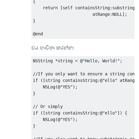
{
return
[
self containsString
:
substring

                        atRange
:
NULL
];
}
@end
එය භාවිතා කරන්න:
NSString
*
string 
=
@
"Hello, World!"
;
//If you only want to ensure a string cont
if
([
string containsString
:@
"ello"
 atRange
NSLog
(@
"YES"
);
}
// Or simply
if
([
string containsString
:@
"ello"
])
{
NSLog
(@
"YES"
);
}
//If you also want to know substring's ran