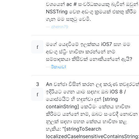
වශයෙන් ac # සංවර්ධකයෙකු බැවින් ඔවුන්
NSSTring වෙත අඩංගු ක්‍රමයක් එකතු කිරීම
ගැන මම සතුටු වෙමි.
—
dherrin79
මගේ යෙදවීමේ ඉලක්කය iOS7 සහ මම
අඩංගු ස්ට්‍රිං භාවිතා කරන්නේ නම්
සම්පාදකයා කිසිවක් නොකියන්නේ ඇයි?
—
රිකාඩෝ
3
An වන්ජා විසින් කරන ලද කරුණ තවදුරටත
ඉදිරියට ගෙන යාම සඳහා: ඔබ iOS 8 /
යොස්මයිට් හි හඳුන්වා දුන් [string
containString] කෙටිමං කේතය භාවිතා
කිරීමට යන්නේ නම්, ඔබට සංවේදී නොවන
නූලක් සඳහා පහත කේතය භාවිතා කළ
හැකිය: "[stringToSearch
localizedCaseInsensitiveContainsString