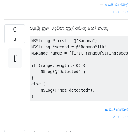
—
නයබ් මුහම්මද්
source
පළමු නූල දෙවන නූල් අඩංගු හෝ නැත,
0
NSString
*
first 
=
@
"Banana"
;
NSString
*
second 
=
@
"BananaMilk"
;
NSRange
 range 
=
[
first rangeOfString
:
secon
if
(
range
.
length 
>
0
)
{
NSLog
(@
"Detected"
);
}
else
{
NSLog
(@
"Not detected"
);
}
—
කමනී ජස්මින්
source