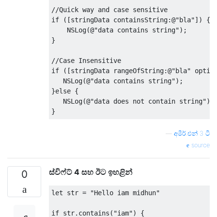
//Quick way and case sensitive
if
([
stringData containsString
:@
"bla"
])
{
NSLog
(@
"data contains string"
);
}
//Case Insensitive
if
([
stringData rangeOfString
:@
"bla"
 optio
NSLog
(@
"data contains string"
);
}
else
{
NSLog
(@
"data does not contain string"
);
}
—
අමීර්.එන් 3 ටී
source
ස්විෆ්ට් 4 සහ ඊට ඉහළින්
0
let str 
=
"Hello iam midhun"
if
 str
.
contains
(
"iam"
)
{