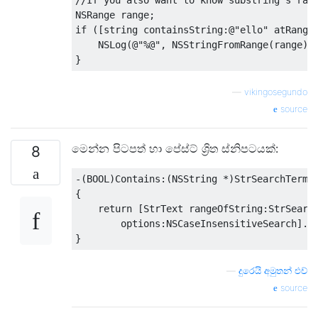
NSRange
 range
;
if
([
string containsString
:@
"ello"
 atRange
NSLog
(@
"%@"
,
NSStringFromRange
(
range
))
}
—
vikingosegundo
source
මෙන්න පිටපත් හා පේස්ට් ශ්‍රිත ස්නිපටයක්:
8
-(
BOOL
)
Contains
:(
NSString
*)
StrSearchTerm
 
{
return
[
StrText
 rangeOfString
:
StrSearc
        options
:
NSCaseInsensitiveSearch
].
l
}
—
දුරෙයි අමුතන් එච්
source