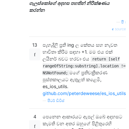
ගැලස්කෝගේ අදහස පහතින් නිරීක්ෂණය
කරන්න
—
පී i
source
13
පැහැදිලි ප්‍රති ing ල කේතය සහ නැවත
භාවිතා කිරීම සඳහා +1. මම එය එක්
ලයිනර් බවට හරවා එය
return [self
rangeOfString:substring].location !=
මගේ ප්‍රතිචක්‍රීකරණ
NSNotFound;
පුස්තකාලයට ඇතුළත් කළෙමි,
es_ios_utils.
github.com/peterdeweese/es_ios_utils
—
පීටර් ඩිවීස්
4
පෙනෙන ආකාරයට ඇපල් ඔබේ අදහසට
කැමති වන අතර ඔහුගේ පිළිතුරෙහි