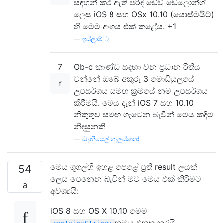
සඳහන් කර ඇති පරිදි ඩේව් ඩෙලොන්ග්
ලෙස iOS 8 සහ OSx 10.10 (යොස්මයිට්)
හි මෙම අංගය එක් කළේය. +1
—
ඉස්ලාම් Q.
7
Ob-c කාණ්ඩ සඳහා වන ප්‍රධාන රීතිය
වන්නේ ඔබේ අකුරු 3 මොඩියුලයේ
උපසර්ගය සමඟ ක්‍රමයේ නම උපසර්ගය
කිරීමයි. මෙය දැන් iOS 7 සහ 10.10
නිකුතුව සමඟ ගැටෙන බැවින් මෙය කදිම
නිදසුනකි
—
ඩැනියෙල් ගැලස්කෝ
මෙය ගූගල්හි ඉහළ පෙළේ ප්‍රති result ලයක්
54
ලෙස පෙනෙන බැවින් මට මෙය එක් කිරීමට
අවශ්‍යයි:
iOS 8 සහ OS X 10.10 මෙම
ක්‍රමය එකතු කරයි
containsString: