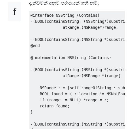
දැක්වීමක් අනුව පරාසයක් ගනී නම්,
@interface
NSString
(
Contains
)
-(
BOOL
)
containsString
:
(
NSString
*)
substring
              atRange
:(
NSRange
*)
range
;
-(
BOOL
)
containsString
:(
NSString
*)
substrin
@end
@implementation
NSString
(
Contains
)
-(
BOOL
)
containsString
:(
NSString
*)
substring
              atRange
:(
NSRange
*)
range
{
NSRange
 r 
=
[
self rangeOfString 
:
 subs
    BOOL found 
=
(
 r
.
location 
!=
NSNotFoun
if
(
range 
!=
 NULL
)
*
range 
=
 r
;
return
 found
;
}
-(
BOOL
)
containsString
:(
NSString
*)