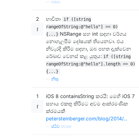
—
isaac
2
භාවිතා
if ([string
rangeOfString:@"hello"] == 0)
NSRange සහ int සඳහා වර්ගය
{...}
නොගැලපීම දෝෂයක් තියෙනවා. එය
නිවැරදි කිරීම සඳහා, ඔබ පහත දැක්වෙන
රේඛාව වෙනස් කළ යුතුය:
if ([string
rangeOfString:@"hello"].length == 0)
{...}
—
නීකු
1
iOS 8 containsString කරයි: මෙහි iOS 7
සහාය එකතු කිරීමට අවම ආක්රමණික
ක්රමයකි
petersteinberger.com/blog/2014/...
—
ස්ටීව් Moser