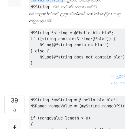
. එම පද්ධති සඳහා ඩේව්
NSString
ඩෙලොන්ග්ගේ උදාහරණයේ යාවත්කාලීන කළ
අනුවාදයක්:
NSString
*
string 
=
@
"hello bla bla"
;
if
([
string containsString
:@
"bla"
])
{
NSLog
(@
"string contains bla!"
);
}
else
{
NSLog
(@
"string does not contain bla"
);
}
—
ලූකස්
source
39
NSString
*
myString 
=
@
"hello bla bla"
;
NSRange
 rangeValue 
=
[
myString rangeOfStri
if
(
rangeValue
.
length 
>
0
)
{