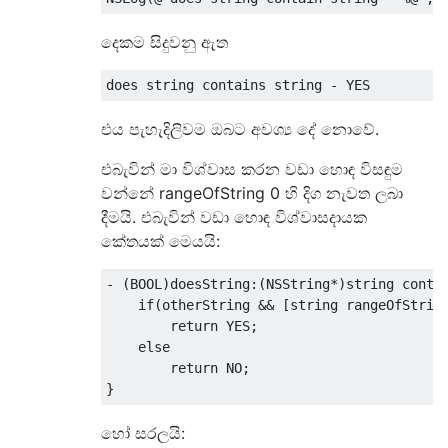
දෙකම සිදුවනු ඇත
does string contains string 
-
 YES
එය පැහැදිලිවම ඔබට අවශ්‍ය දේ නොවේ.
එබැවින් මා විශ්වාස කරන වඩා හොඳ විසඳුම
වන්නේ rangeOfString 0 හි දිග නැවත ලබා
දීමයි. එබැවින් වඩා හොඳ විශ්වාසදායක
කේතයක් මෙයයි:
-
(
BOOL
)
doesString
:(
NSString
*)
string conta
if
(
otherString 
&&
[
string rangeOfStrin
return
 YES
;
else
return
 NO
;
}
හෝ සරලයි: