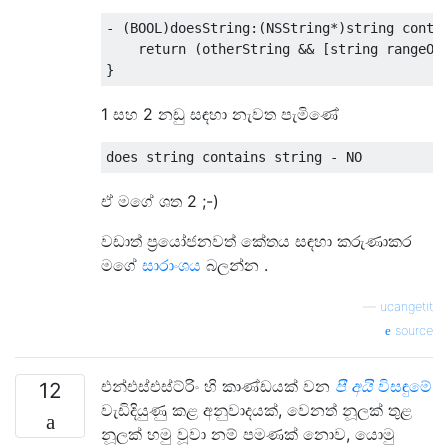
-
(
BOOL
)
doesString
:(
NSString
*)
string conta
return
(
otherString 
&&
[
string rangeOf
}
1 සහ 2 නඩු සඳහා නැවත පැමිණේ
does string contains string 
-
 NO
ඒ මගේ ශත 2 ;-)
වඩාත් ප්‍රයෝජනවත් කේතය සඳහා කරුණාකර
මගේ
සාරාංශය
බලන්න .
—
ucangetit
source
එන්එස්එස්ට්රිං හි කාණ්ඩයක් වන
පී අයි
විසඳුමේ
12
වැඩිදියුණු කළ අනුවාදයක්, වෙනත් නූලක් තුළ
නූලක් හමු වූවා නම් පමණක් නොව, යොමු