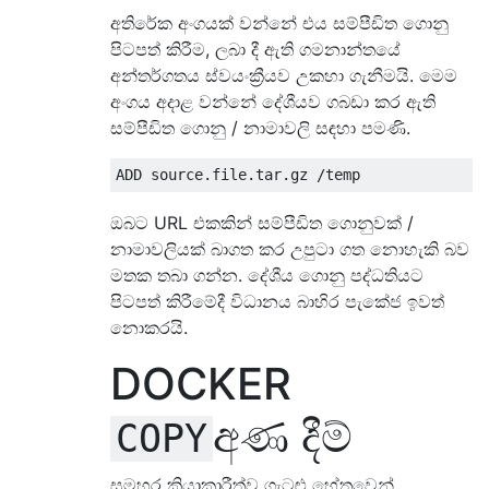
අතිරේක අංගයක් වන්නේ එය සම්පීඩිත ගොනු
පිටපත් කිරීම, ලබා දී ඇති ගමනාන්තයේ
අන්තර්ගතය ස්වයංක්‍රීයව උකහා ගැනීමයි. මෙම
අංගය අදාළ වන්නේ දේශීයව ගබඩා කර ඇති
සම්පීඩිත ගොනු / නාමාවලි සඳහා පමණි.
ඔබට URL එකකින් සම්පීඩිත ගොනුවක් /
නාමාවලියක් බාගත කර උපුටා ගත නොහැකි බව
මතක තබා ගන්න. දේශීය ගොනු පද්ධතියට
පිටපත් කිරීමේදී විධානය බාහිර පැකේජ ඉවත්
නොකරයි.
DOCKER
අණ දීම්
COPY
සමහර ක්‍රියාකාරීත්ව ගැටළු හේතුවෙන්,