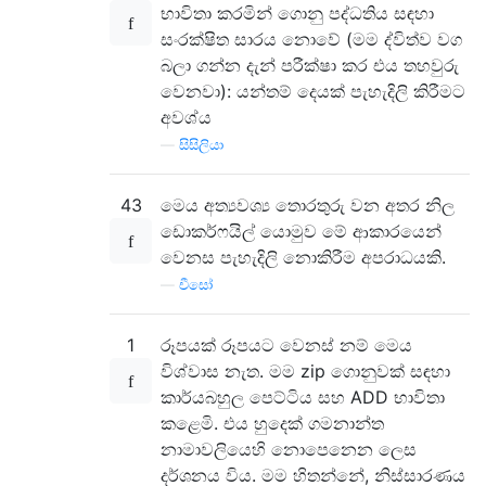
භාවිතා කරමින් ගොනු පද්ධතිය සඳහා
සංරක්ෂිත සාරය නොවේ (මම ද්විත්ව වග
බලා ගන්න දැන් පරීක්ෂා කර එය තහවුරු
වෙනවා): යන්තම් දෙයක් පැහැදිලි කිරීමට
අවශ්ය
—
සිසිලියා
43
මෙය අත්‍යවශ්‍ය තොරතුරු වන අතර නිල
ඩොකර්ෆයිල් යොමුව මේ ආකාරයෙන්
වෙනස පැහැදිලි නොකිරීම අපරාධයකි.
—
චීසෝ
1
රූපයක් රූපයට වෙනස් නම් මෙය
විශ්වාස නැත. මම zip ගොනුවක් සඳහා
කාර්යබහුල පෙට්ටිය සහ ADD භාවිතා
කළෙමි. එය හුදෙක් ගමනාන්ත
නාමාවලියෙහි නොපෙනෙන ලෙස
දර්ශනය විය. මම හිතන්නේ, නිස්සාරණය