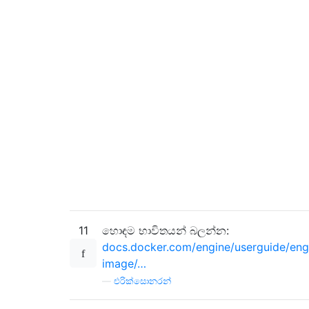
11
හොඳම භාවිතයන් බලන්න:
docs.docker.com/engine/userguide/eng
image/…
—
එරික්සොනරන්