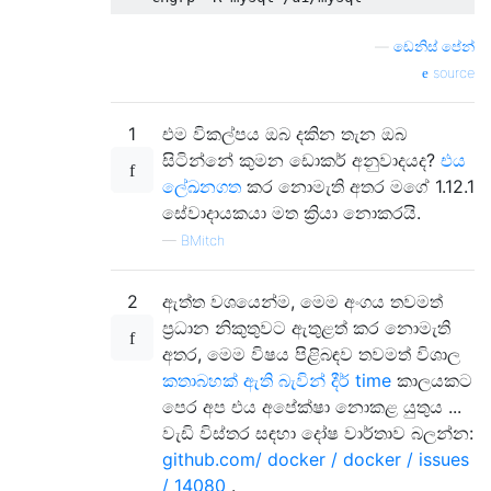
—
ඩෙනිස් පේන්
source
1
එම විකල්පය ඔබ දකින තැන ඔබ
සිටින්නේ කුමන ඩොකර් අනුවාදයද?
එය
ලේඛනගත
කර නොමැති අතර මගේ 1.12.1
සේවාදායකයා මත ක්‍රියා නොකරයි.
—
BMitch
2
ඇත්ත වශයෙන්ම, මෙම අංගය තවමත්
ප්‍රධාන නිකුතුවට ඇතුළත් කර නොමැති
අතර, මෙම විෂය පිළිබඳව තවමත් විශාල
කතාබහක් ඇති බැවින් දීර් time
කාලයකට
පෙර අප එය අපේක්ෂා නොකළ යුතුය ...
වැඩි විස්තර සඳහා දෝෂ වාර්තාව බලන්න:
github.com/ docker / docker / issues
/ 14080
.