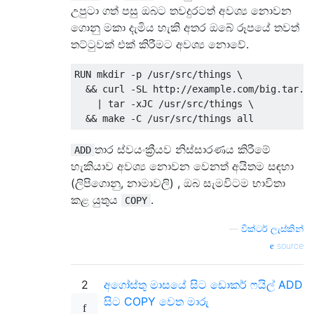
උපුටා ගත් පසු ඔබට තවදුරටත් අවශ්‍ය නොවන
ගොනු මකා දැමිය හැකි අතර ඔබේ රූපයේ තවත්
තට්ටුවක් එක් කිරීමට අවශ්‍ය නොවේ.
RUN mkdir -p /usr/src/things \

  && curl -SL http://example.com/big.tar.gz
    | tar -xJC /usr/src/things \

තාර ස්වයංක්‍රීයව නිස්සාරණය කිරීමේ
ADD
හැකියාව අවශ්‍ය නොවන වෙනත් අයිතම සඳහා
(ලිපිගොනු, නාමාවලි) , ඔබ සැමවිටම භාවිතා
කළ යුතුය
.
COPY
—
වික්ටර් ලැස්කින්
source
2
අගෝස්තු මාසයේ සිට
ඩොකර් ෆයිල් ADD
සිට COPY වෙත මාරු