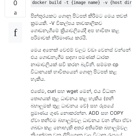
0
පින්තූරයකට ගොනු පිටපත් කිරීමට මෙය තවත්
ක්‍රමයකි. -V විකල්පය තාවකාලිකව
ගොඩනැගීමේ ක්‍රියාවලියේදී අප භාවිතා කළ
පරිමාවක් නිර්මාණය කරයි.
මෙය අනෙක් වෙළුම් වලට වඩා වෙනස් වන්නේ
එය ගොඩනැගීම සඳහා පමණක් ධාරක
නාමාවලියක් සවි කරන බැවිනි. සම්මත cp
විධානයක් භාවිතයෙන් ගොනු පිටපත් කළ
හැකිය.
එසේම, curl සහ wget මෙන්, එය විධාන
තොගයක් තුළ ධාවනය කළ හැකිය (තනි
බහාලුමක් තුළ ධාවනය වේ) සහ රූපයේ
ප්‍රමාණය ගුණ නොකරන්න. ADD සහ COPY
ඒවා තනිවම බහාලුම්වල ධාවනය වන නිසා ඒවා
ගබඩා කළ නොහැකි අතර අතිරේක බහාලුම්වල
ක්‍රියාත්මක වන ලිපිගොනු වල විධාන රූපයේ