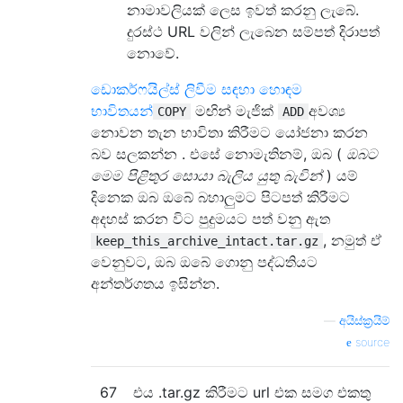
නාමාවලියක් ලෙස ඉවත් කරනු ලැබේ.
දුරස්ථ URL වලින් ලැබෙන සම්පත් දිරාපත්
නොවේ.
ඩොකර්ෆයිල්ස් ලිවීම සඳහා හොඳම
භාවිතයන්
මඟින් මැජික්
අවශ්‍ය
COPY
ADD
නොවන තැන භාවිතා කිරීමට යෝජනා කරන
බව සලකන්න . එසේ නොමැතිනම්, ඔබ (
ඔබට
මෙම පිළිතුර සොයා බැලිය යුතු බැවින්
) යම්
දිනෙක ඔබ ඔබේ බහාලුමට පිටපත් කිරීමට
අදහස් කරන විට පුදුමයට පත් වනු ඇත
, නමුත් ඒ
keep_this_archive_intact.tar.gz
වෙනුවට, ඔබ ඔබේ ගොනු පද්ධතියට
අන්තර්ගතය ඉසින්න.
—
අයිස්ක්‍රයිම්
source
67
එය .tar.gz කිරීමට url එක සමග එකතු