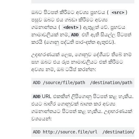
ඔබට පිටපත් කිරීමට අවශ්‍ය ප්‍රභවය (
)
<src>
පසුව ඔබට එය ගබඩා කිරීමට අවශ්‍ය
ගමනාන්තය (
) ඇතුළත් වේ. ප්‍රභවය
<dest>
නාමාවලියක් නම්,
එහි ඇති සියල්ල පිටපත්
ADD
කරයි (ගොනු පද්ධති පාර-දත්ත ඇතුළුව).
උදාහරණයක් ලෙස, ගොනුව දේශීයව තිබේ නම්
සහ ඔබට එය රූප නාමාවලියට එක් කිරීමට
අවශ්‍ය නම්, ඔබ ටයිප් කරන්න:
URL එකකින් ලිපිගොනු පිටපත් කළ හැකිය.
ADD
එයට බාහිර ගොනුවක් බාගත කර අවශ්‍ය
ගමනාන්තයට පිටපත් කළ හැකිය. උදාහරණයක්
වශයෙන්: