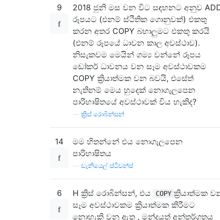
9
2018 ජුනි මස වන විට සඳහනට අනුව AD
රූපයට (එනම් ස්ථිතික ගොනුවක්) එකතු
කරන අතර COPY බහාලුමට එකතු කරයි
(එනම් රූපයේ ධාවන කාල අවස්ථාව).
නිසැකවම මෙයින් ගම්‍ය වන්නේ රූපය
ඩෝකර් ධාවනය වන සෑම අවස්ථාවකම
COPY ක්‍රියාත්මක වන බවයි, එසේත්
නැතිනම් මෙය හුදෙක් නොගැලපෙන
පාරිභාෂිතයේ අවස්ථාවක් විය හැකිද?
—
ක්‍රිස් රොබින්සන්
14
මම හිතන්නේ එය නොගැලපෙන
පාරිභාෂිතය
—
ඩැනියෙල් ස්ටීවන්ස්
6
H ක්‍රිස් රොබින්සන්, එය
ක්‍රියාත්මක ව
COPY
සෑම අවස්ථාවකම ක්‍රියාත්මක කිරීමට
නොහැකි වනු ඇත , මන්දයත් අන්තර්ගතය