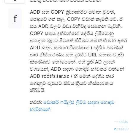
ADD සහ COPY ක්‍රියාකාරීව සමාන වුවත්,
පොදුවේ ගත් කල, COPY වඩාත් කැමති වේ. ඒ
එය ADD වලට වඩා විනිවිද පෙනෙන බැවිනි.
COPY සහය දක්වන්නේ දේශීය ලිපිගොනු
බහාලුම් තුළට පිටපත් කිරීමට පමණක් වන අතර
ADD සතුව සමහර විශේෂාංග (දේශීය පමණක්
තාර නිස්සාරණය සහ දුරස්ථ URL සහාය වැනි)
ක්ෂණිකව නොපෙනේ. එහි ප්‍රති AD ලයක්
වශයෙන්, ADD සඳහා හොඳම භාවිතය වන්නේ
ADD rootfs.tar.xz / හි මෙන් දේශීය තාර
ගොනුව රූපයට ස්වයංක්‍රීයව නිස්සාරණය
කිරීමයි.
තවත්:
ඩොකර් ෆයිල්ස් ලිවීම සඳහා හොඳම
භාවිතයන්
—
eddd
source