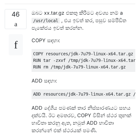
ඔබට xx.tar.gz එකතු කිරීමට අවශ්‍ය නම් a
46
, එය ඉවත් කර, පසුව සම්පීඩිත
/usr/local
පැකේජය ඉවත් කරන්න.
COPY සඳහා:
COPY resources/jdk-7u79-linux-x64.tar.gz /t
RUN tar -zxvf /tmp/jdk-7u79-linux-x64.tar.g
ADD සඳහා:
ADD දේශීය පමණක් තාර නිස්සාරණයට සහය
දක්වයි. ඊට අමතරව, COPY විසින් ස්ථර තුනක්
භාවිතා කරනු ඇත, නමුත් ADD භාවිතා
කරන්නේ එක් ස්ථරයක් පමණි.