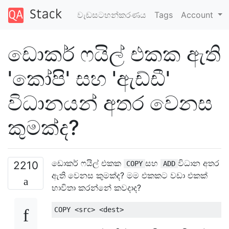
වැඩසටහන්කරණය
Tags
Account
ඩොකර් ෆයිල් එකක ඇති
'කෝපි' සහ 'ඇඩ්ඩී'
විධානයන් අතර වෙනස
කුමක්ද?
ඩොකර් ෆයිල් එකක
සහ
විධාන අතර
2210
COPY
ADD
ඇති වෙනස කුමක්ද? මම එකකට වඩා එකක්
භාවිතා කරන්නේ කවදාද?