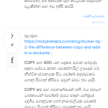
කිරීමෙන්, ඔබ අතිරේක රූප තට්ටුවක් සෑදීමෙන්
වළකින්න සහ ඉඩ ඉතිරි කරයි.
—
යෝගී ගොරෙචා
source
මුලාශ්‍රය:
7
https://nickjanetakis.com/blog/docker-tip-
2-the-difference-between-copy-and-add-
in-a-dockerile
:
COPY සහ ADD යන දෙකම සමාන අරමුණු
සඳහා සේවය කරන ඩොකර්ෆයිල් උපදෙස් වේ.
නිශ්චිත ස්ථානයක සිට ඩෝකර් අනුරුවකට
ගොනු පිටපත් කිරීමට ඔවුන් ඔබට ඉඩ දෙයි.
COPY src සහ ගමනාන්තයක් ගනී. එය ඔබගේ
ධාරකයෙන් (ඩෝකර් රූපය සාදන යන්ත්‍රය)
දේශීය ගොනුවක හෝ නාමාවලියක ඩොකර්
රූපයට පිටපත් කිරීමට පමණක් ඉඩ දෙයි.