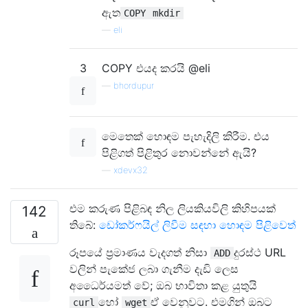
ඇත
COPY
mkdir
—
eli
3
COPY එයද කරයි @eli
—
bhordupur
මෙතෙක් හොඳම පැහැදිලි කිරීම. එය
පිළිගත් පිළිතුර නොවන්නේ ඇයි?
—
xdevx32
එම කරුණ පිළිබඳ නිල ලියකියවිලි කිහිපයක්
142
තිබේ:
ඩෝකර්ෆයිල් ලිවීම සඳහා හොඳම පිළිවෙත්
රූපයේ ප්‍රමාණය වැදගත් නිසා
දුරස්ථ URL
ADD
වලින් පැකේජ ලබා ගැනීම දැඩි ලෙස
අධෛර්යමත් වේ; ඔබ භාවිතා කළ යුතුයි
හෝ
ඒ වෙනුවට. එමගින් ඔබට
curl
wget