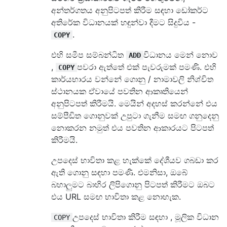
අන්තර්ගතය අනුපිටපත් කිරීම සඳහා ඩෝකර්ට
අතිරේක විධානයක් හඳුන්වා දීමට සිදුවිය -
.
COPY
එහි සමීප සම්බන්ධිත
විධානය මෙන් නොව
ADD
,
පවරා ඇත්තේ එක් පැවරුමක් පමණි. එහි
COPY
කාර්යභාරය වන්නේ ගොනු / නාමාවලි නිශ්චිත
ස්ථානයක ඒවායේ පවතින ආකෘතියෙන්
අනුපිටපත් කිරීමයි. මෙයින් අදහස් කරන්නේ එය
සම්පීඩිත ගොනුවක් උපුටා ගැනීම සමඟ ගනුදෙනු
නොකරන නමුත් එය පවතින ආකාරයට පිටපත්
කිරීමයි.
උපදෙස් භාවිතා කළ හැක්කේ දේශීයව ගබඩා කර
ඇති ගොනු සඳහා පමණි. එමනිසා, ඔබේ
බහාලුමට බාහිර ලිපිගොනු පිටපත් කිරීමට ඔබට
එය URL සමඟ භාවිතා කළ නොහැක.
උපදෙස් භාවිතා කිරීම සඳහා , මූලික විධාන
COPY