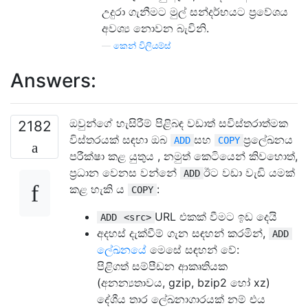
උදුරා ගැනීමට මුල් සන්දර්භයට ප්‍රවේශය
අවශ්‍ය නොවන බැවිනි.
—
කෙන් විලියම්ස්
Answers:
ඔවුන්ගේ හැසිරීම් පිළිබඳ වඩාත් සවිස්තරාත්මක
2182
විස්තරයක් සඳහා ඔබ
සහ
ප්‍රලේඛනය
ADD
COPY
පරීක්ෂා කළ යුතුය , නමුත් කෙටියෙන් කිවහොත්,
ප්‍රධාන වෙනස වන්නේ
ඊට වඩා වැඩි යමක්
ADD
කළ හැකි ය
:
COPY
URL එකක් වීමට ඉඩ දෙයි
ADD
<src>
අදහස් දැක්වීම් ගැන සඳහන් කරමින්,
ADD
ලේඛනයේ
මෙසේ සඳහන් වේ:
පිළිගත් සම්පීඩන ආකෘතියක
(අනන්‍යතාවය, gzip, bzip2 හෝ xz)
දේශීය තාර ලේඛනාගාරයක් නම් එය