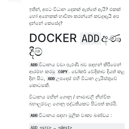
ඉතින්, අපට විධාන දෙකක් ඇත්තේ ඇයි? එකක්
හෝ අනෙකක් භාවිතා කරන්නේ කවදාදැයි අප
දන්නේ කෙසේද?
DOCKER
අණ
ADD
දීම්
විධානය වඩා පැරණි බව සඳහන් කිරීමෙන්
ADD
ආරම්භ කරමු
. ඩෝකර් වේදිකාව දියත් කළ
COPY
දින සිට,
උපදෙස් එහි විධාන ලැයිස්තුවේ
ADD
කොටසකි.
විධානය මඟින් ගොනු / නාමාවලි නිශ්චිත
බහාලුම්වල ගොනු පද්ධතියකට පිටපත් කරයි.
විධානය සඳහා මූලික වාක්‍ය ඛණ්ඩය :
ADD