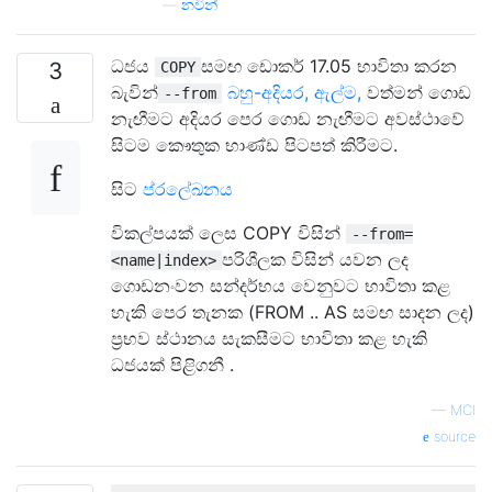
—
නවින්
ධජය
සමඟ ඩොකර් 17.05 භාවිතා කරන
3
COPY
බැවින්
බහු-අදියර, ඇල්ම,
වත්මන් ගොඩ
--from
නැඟීමට අදියර පෙර ගොඩ නැඟීමට අවස්ථාවේ
සිටම කෞතුක භාණ්ඩ පිටපත් කිරීමට.
සිට
ප්රලේඛනය
විකල්පයක් ලෙස COPY විසින්
--from=
පරිශීලක විසින් යවන ලද
<name|index>
ගොඩනංවන සන්දර්භය වෙනුවට භාවිතා කළ
හැකි පෙර තැනක (FROM .. AS සමඟ සාදන ලද)
ප්‍රභව ස්ථානය සැකසීමට භාවිතා කළ හැකි
ධජයක් පිළිගනී .
—
MCI
source