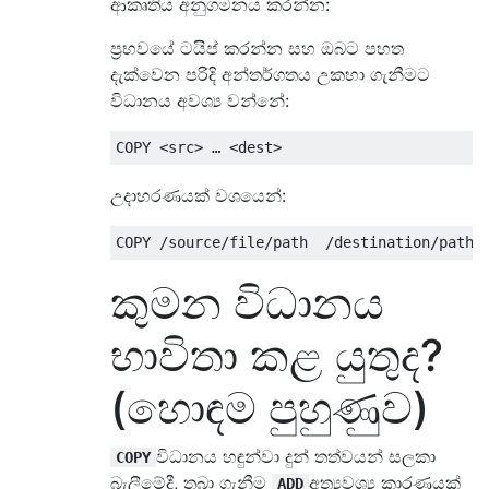
ආකෘතිය අනුගමනය කරන්න:
ප්‍රභවයේ ටයිප් කරන්න සහ ඔබට පහත
දැක්වෙන පරිදි අන්තර්ගතය උකහා ගැනීමට
විධානය අවශ්‍ය වන්නේ:
උදාහරණයක් වශයෙන්:
කුමන විධානය
භාවිතා කළ යුතුද?
(හොඳම පුහුණුව)
විධානය හඳුන්වා දුන් තත්වයන් සලකා
COPY
බැලීමේදී, තබා ගැනීම
අත්‍යවශ්‍ය කාරණයක්
ADD