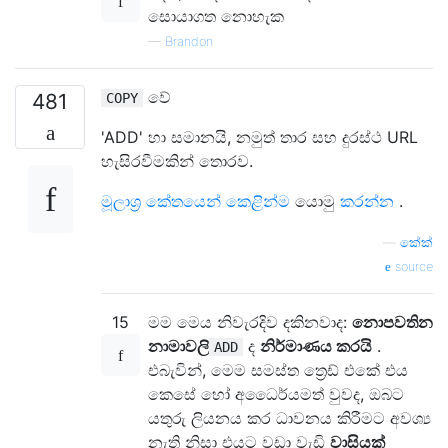
සොයාගත නොහැක
—
Brandon
වේ
481
COPY
'ADD' හා සමානයි, නමුත් තාර සහ දුරස්ථ URL
හැසිරවීමකින් තොරව.
මූලාශ්‍ර කේතයෙන් කෙළින්ම
යොමු
කරන්න
.
—
කේක්
source
15
මම මෙය නිවැරදිව දකිනවාද:
නොපවතින
නාමාවලි
ද
නිර්මාණය කරයි
.
ADD
එබැවින්, මෙම සමස්ත ත්‍රෙඩ් එකේ එය
කෙසේ හෝ අධෛර්යමත් වුවද, ඔබට
යතුරු ලියනය කර ධාවනය කිරීමට අවශ්‍ය
නැති නිසා එයට වඩා වැඩි
වාසියක්