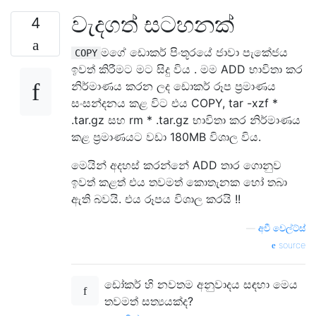
වැදගත් සටහනක්
4
මගේ ඩොකර් පිංතූරයේ ජාවා පැකේජය
COPY
ඉවත් කිරීමට මට සිදු විය . මම ADD භාවිතා කර
නිර්මාණය කරන ලද ඩොකර් රූප ප්‍රමාණය
සංසන්දනය කළ විට එය COPY, tar -xzf *
.tar.gz සහ rm * .tar.gz භාවිතා කර නිර්මාණය
කළ ප්‍රමාණයට වඩා 180MB විශාල විය.
මෙයින් අදහස් කරන්නේ ADD තාර ගොනුව
ඉවත් කළත් එය තවමත් කොතැනක හෝ තබා
ඇති බවයි. එය රූපය විශාල කරයි !!
—
අවී වෙල්ට්ස්
source
ඩෝකර් හි නවතම අනුවාදය සඳහා මෙය
තවමත් සත්‍යයක්ද?