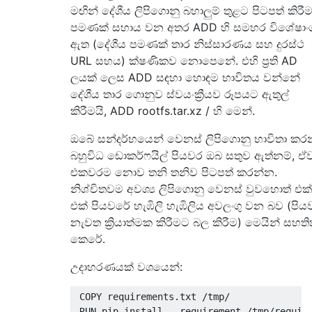
මඟින් දේශීය ලිපිගොනු බහාලුම් තුළට පිටපත් කිරී
පමණක් සහාය වන අතර ADD හි සමහර විශේෂාං
ඇත (දේශීය පමණක් තාර නිස්සාරණය සහ දුරස්ථ
URL සහය) ක්ෂණිකව නොපෙනේ. එහි ප්‍රති AD
ලයක් ලෙස ADD සඳහා හොඳම භාවිතය වන්නේ
දේශීය තාර ගොනුව ස්වයංක්‍රීයව රූපයට ඇතුල්
කිරීමයි, ADD rootfs.tar.xz / හි මෙන්.
ඔබේ සන්දර්භයෙන් වෙනස් ලිපිගොනු භාවිතා කර
බහුවිධ ඩොකර්ෆයිල් පියවර ඔබ සතුව ඇත්නම්, ඒ
එකවරම නොව තනි තනිව පිටපත් කරන්න.
නිශ්චිතවම අවශ්‍ය ලිපිගොනු වෙනස් වුවහොත් එක්
එක් පියවරේ හැඹිලි හැඹිලිය අවලංගු වන බව (පිය
නැවත ක්‍රියාත්මක කිරීමට බල කිරීම) මෙයින් සහත
කෙරේ.
උදාහරණයක් වශයෙන්:
 COPY requirements.txt /tmp/

 RUN pip install --requirement /tmp/require