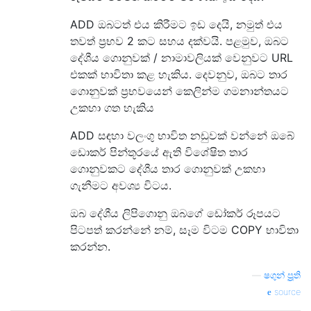
ADD ඔබටත් එය කිරීමට ඉඩ දෙයි, නමුත් එය
තවත් ප්‍රභව 2 කට සහය දක්වයි. පළමුව, ඔබට
දේශීය ගොනුවක් / නාමාවලියක් වෙනුවට URL
එකක් භාවිතා කළ හැකිය. දෙවනුව, ඔබට තාර
ගොනුවක් ප්‍රභවයෙන් කෙලින්ම ගමනාන්තයට
උකහා ගත හැකිය
ADD සඳහා වලංගු භාවිත නඩුවක් වන්නේ ඔබේ
ඩොකර් පින්තූරයේ ඇති විශේෂිත තාර
ගොනුවකට දේශීය තාර ගොනුවක් උකහා
ගැනීමට අවශ්‍ය විටය.
ඔබ දේශීය ලිපිගොනු ඔබගේ ඩෝකර් රූපයට
පිටපත් කරන්නේ නම්, සෑම විටම COPY භාවිතා
කරන්න.
—
ෂගුන් ප්‍රූති
source