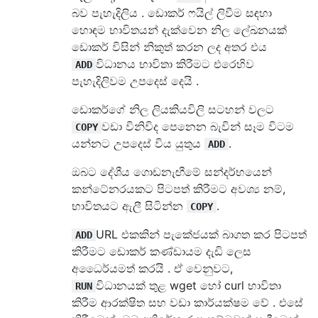
බව පැහැදිලිය . ඩොකර් ෆයිල් ලිවීම සඳහා
හොඳම භාවිතයන් දැක්වෙන නිල ලේඛනයක්
ඩොකර් විසින් නිකුත් කරන ලද අතර එය
විධානය භාවිතා කිරීමට එරෙහිව
ADD
පැහැදිලිවම උපදෙස් දෙයි .
ඩොකර්ගේ නිල ලියකියවිලි සටහන් වලට
වඩා විනිවිද පෙනෙන බැවින් සෑම විටම
COPY
යන්නට උපදෙස් විය යුතුය
.
ADD
ඔබට දේශීය ගොඩනැඟීමේ සන්දර්භයෙන්
කන්ටේනරයකට පිටපත් කිරීමට අවශ්‍ය නම්,
භාවිතයට ඇලී සිටින්න
.
COPY
URL එකකින් පැකේජයක් බාගත කර පිටපත්
ADD
කිරීමට ඩොකර් කණ්ඩායම දැඩි ලෙස
අධෛර්යමත් කරයි . ඒ වෙනුවට,
විධානයක් තුළ wget හෝ curl භාවිතා
RUN
කිරීම ආරක්ෂිත සහ වඩා කාර්යක්ෂම වේ . එසේ