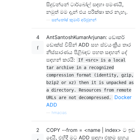
සිදුවන්නේ ටාර්බෝල් සඳහා පමණයි,
නමුත් මම දැන් එය පරීක්ෂා කර නැහැ.
—
සන්තෝෂ් කුමාර් අර්ජුනන්
4
AntSantoshKumarArjunan: ඩොකර්
ඩොක්ස් විසින් ADD සහ ස්වයංක්‍රීය තාර
නිස්සාරණය පිළිබඳව පහත සඳහන් දේ
සඳහන් කරයි:
If <src> is a local
tar archive in a recognized
compression format (identity, gzip,
bzip2 or xz) then it is unpacked as
a directory. Resources from remote
Docker
URLs are not decompressed.
ADD
—
hmacias
2
COPY --from = <name | index> ට ඉඩ
දෙයි, එහිදී මට ADD සඳහා එකම සහය