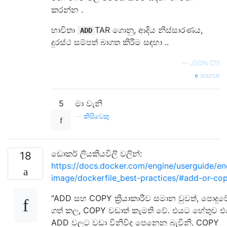
කරන්න .
භාවිතා
TAR ගොනු, ආදිය නිස්සාරණය,
ADD
දුරස්ථ සම්පත් බාගත කිරීම සඳහා ..
—
JSON C11
source
5
මා වැනි
—
කිසිවෙකු
ඩොකර් ලියකියවිලි වලින්:
18
https://docs.docker.com/engine/userguide/en
image/dockerfile_best-practices/#add-or-co
"ADD සහ COPY ක්‍රියාකාරීව සමාන වුවත්, පොදුව
ගත් කල, COPY වඩාත් කැමති වේ. එයට හේතුව 
ADD වලට වඩා විනිවිද පෙනෙන බැවිනි. COPY