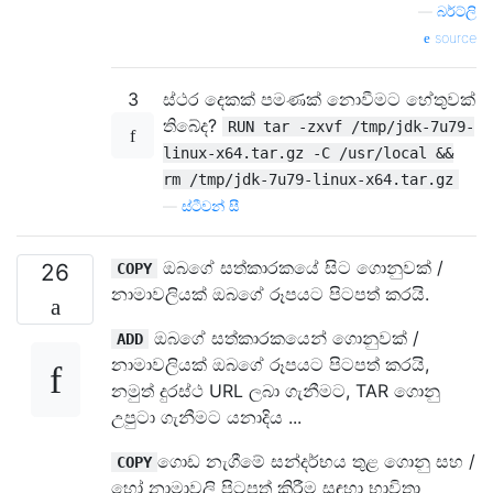
—
බර්ට්ලි
source
3
ස්ථර දෙකක් පමණක් නොවීමට හේතුවක්
තිබේද?
RUN tar -zxvf /tmp/jdk-7u79-
linux-x64.tar.gz -C /usr/local &&
rm /tmp/jdk-7u79-linux-x64.tar.gz
—
ස්ටීවන් සී
ඔබගේ සත්කාරකයේ සිට ගොනුවක් /
26
COPY
නාමාවලියක් ඔබගේ රූපයට පිටපත් කරයි.
ඔබගේ සත්කාරකයෙන් ගොනුවක් /
ADD
නාමාවලියක් ඔබගේ රූපයට පිටපත් කරයි,
නමුත් දුරස්ථ URL ලබා ගැනීමට, TAR ගොනු
උපුටා ගැනීමට යනාදිය ...
ගොඩ නැගීමේ සන්දර්භය තුළ ගොනු සහ /
COPY
හෝ නාමාවලි පිටපත් කිරීම සඳහා භාවිතා