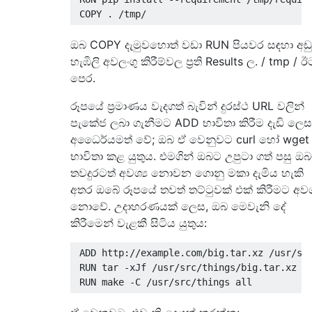
ඔබ COPY දැමුවහොත් වඩා RUN පියවර සඳහා අඩු
හැඹිලි අවලංගු කිරීම්වල ප්‍රති Results ල. / tmp / ඊ
පෙර.
රූපයේ ප්‍රමාණය වැදගත් බැවින් දුරස්ථ URL වලින්
පැකේජ ලබා ගැනීමට ADD භාවිතා කිරීම දැඩි ලෙස
අධෛර්යමත් වේ; ඔබ ඒ වෙනුවට curl හෝ wget
භාවිතා කළ යුතුය. එමගින් ඔබට උපුටා ගත් පසු ඔ
තවදුරටත් අවශ්‍ය නොවන ගොනු මකා දැමිය හැකි
අතර ඔබේ රූපයේ තවත් තට්ටුවක් එක් කිරීමට අවශ්
නොවේ. උදාහරණයක් ලෙස, ඔබ මෙවැනි දේ
කිරීමෙන් වැළකී සිටිය යුතුය:
 ADD http://example.com/big.tar.xz /usr/src
 RUN tar -xJf /usr/src/things/big.tar.xz -C