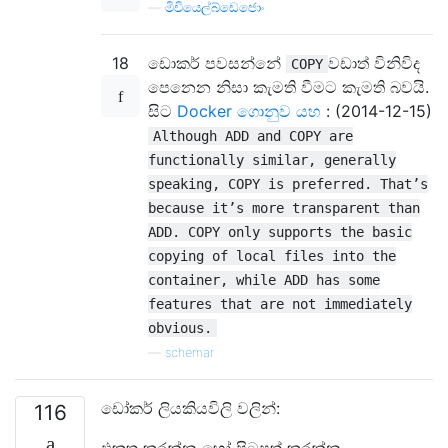
—
මිචියෙල්බ්ඩෙජොං
18
ඩොකර් පවසන්නේ
වඩාත් විනිවිද
COPY
පෙනෙන නිසා කැමති වීමට කැමති බවයි.
සිට
Docker ගොනුව යහ
: (2014-12-15)
Although ADD and COPY are
functionally similar, generally
speaking, COPY is preferred. That’s
because it’s more transparent than
ADD. COPY only supports the basic
copying of local files into the
container, while ADD has some
features that are not immediately
obvious.
—
schemar
ඩෝකර් ලියකියවිලි වලින්:
116
එකතු කරන්න හෝ පිටපත් කරන්න