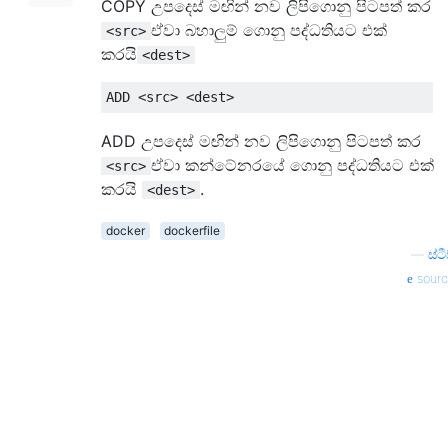
COPY උපදෙස් මඟින් නව ලිපිගොනු පිටපත් කර
ඒවා බහාලුම් ගොනු පද්ධතියට එක්
<src>
කරයි
<dest>
ADD උපදෙස් මඟින් නව ලිපිගොනු පිටපත් කර
ඒවා කන්ටේනරයේ ගොනු පද්ධතියට එක්
<src>
කරයි
.
<dest>
docker
dockerfile
—
ස්ටී
sourc