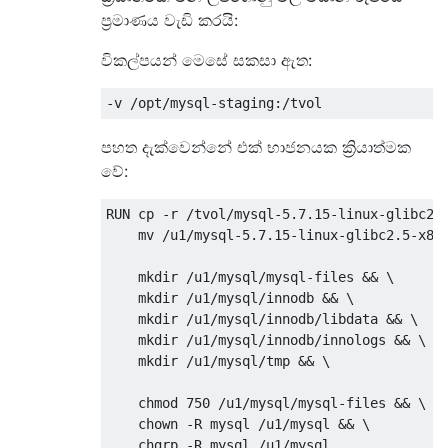
ප්‍රමාණය වැඩි කරයි:
විකල්පයන් මෙසේ සකසා ඇත:
පහත දැක්වෙන්නේ එක් භාජනයක ක්‍රියාත්මක
වේ:
RUN cp -r /tvol/mysql-5.7.15-linux-glibc2.5
    mv /u1/mysql-5.7.15-linux-glibc2.5-x86_
    mkdir /u1/mysql/mysql-files && \

    mkdir /u1/mysql/innodb && \

    mkdir /u1/mysql/innodb/libdata && \

    mkdir /u1/mysql/innodb/innologs && \

    mkdir /u1/mysql/tmp && \

    chmod 750 /u1/mysql/mysql-files && \

    chown -R mysql /u1/mysql && \
