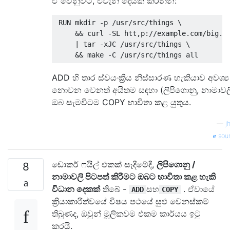
ඒ වෙනුවට, එවැනි දෙයක් කරන්න:
 RUN mkdir -p /usr/src/things \

     && curl -SL htt,p://example.com/big.ta
     | tar -xJC /usr/src/things \

ADD හි තාර ස්වයංක්‍රීය නිස්සාරණ හැකියාව අවශ්‍ය
නොවන වෙනත් අයිතම සඳහා (ලිපිගොනු, නාමාවලි
ඔබ සැමවිටම COPY භාවිතා කළ යුතුය.
—
j
sou
ඩොකර් ෆයිල් එකක් සෑදීමේදී,
ලිපිගොනු /
8
නාමාවලි පිටපත් කිරීමට ඔබට භාවිතා කළ හැකි
විධාන දෙකක්
තිබේ -
සහ
. ඒවායේ
ADD
COPY
ක්‍රියාකාරිත්වයේ විෂය පථයේ සුළු වෙනස්කම්
තිබුණද, ඔවුන් මූලිකවම එකම කාර්යය ඉටු
කරයි.