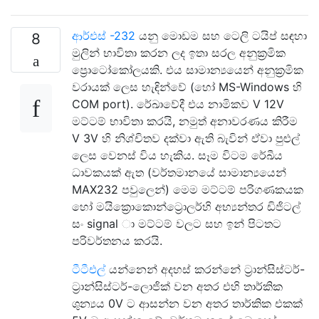
ආර්එස් -232
යනු මොඩම සහ ටෙලි ටයිප් සඳහා
8
මුලින් භාවිතා කරන ලද ඉතා සරල අනුක්‍රමික
ප්‍රොටෝකෝලයකි. එය සාමාන්‍යයෙන් අනුක්‍රමික
වරායක් ලෙස හැඳින්වේ (හෝ MS-Windows හි
COM port). රේඛාවේදී එය නාමිකව V 12V
මට්ටම් භාවිතා කරයි, නමුත් අනාවරණය කිරීම
V 3V හි නිශ්චිතව දක්වා ඇති බැවින් ඒවා පුළුල්
ලෙස වෙනස් විය හැකිය. සෑම විටම රේඛීය
ධාවකයක් ඇත (වර්තමානයේ සාමාන්‍යයෙන්
MAX232 පවුලෙන්) මෙම මට්ටම් පරිගණකයක
හෝ මයික්‍රොකොන්ට්‍රොලර්හි අභ්‍යන්තර ඩිජිටල්
සං signal ා මට්ටම් වලට සහ ඉන් පිටතට
පරිවර්තනය කරයි.
ටීටීඑල්
යන්නෙන් අදහස් කරන්නේ ට්‍රාන්සිස්ටර්-
ට්‍රාන්සිස්ටර්-ලොජික් වන අතර එහි තාර්කික
ශුන්‍යය 0V ට ආසන්න වන අතර තාර්කික එකක්