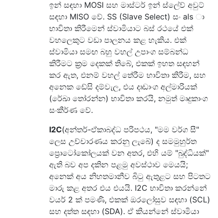
ඉන් සඳහා MOSI සහ මාස්ටර් ඉන් ස්ලේව් අවුට්
සඳහා MISO වේ. SS (Slave Select) සං als ා
භාවිතා කිරීමෙන් ස්වාමියාට බස් රථයේ එක්
වහලෙකුට වඩා පාලනය කළ හැකිය. එක්
ස්වාමියා සමඟ බහු වහල් උපාංග සම්බන්ධ
කිරීමට ක්‍රම දෙකක් තිබේ, එකක් ඉහත සඳහන්
කර ඇත, එනම් වහල් තේරීම භාවිතා කිරීම, සහ
අනෙක ඩේසි දම්වැල, එය දෘඩාංග අල්මාරියක්
(රේඛා තෝරන්න) භාවිතා කරයි, නමුත් මෘදුකාංග
සංකීර්ණ වේ.
I2C
(අන්තර්-ඒකාබද්ධ පරිපථය, "මම වර්ග සී"
ලෙස උච්චාරණය කරනු ලැබේ) ද සමමුහුර්ත
ප්‍රොටෝකෝලයක් වන අතර, එහි යම් "බුද්ධියක්"
ඇති බව අප දකින පළමු අවස්ථාව මෙයයි;
අනෙක් අය නිහතමානීව බිටු ඇතුළට සහ පිටතට
මාරු කළ අතර එය එයයි. I2C භාවිතා කරන්නේ
වයර් 2 ක් පමණි, එකක් ඔරලෝසුව සඳහා (SCL)
සහ දත්ත සඳහා (SDA). ඒ කියන්නේ ස්වාමියා