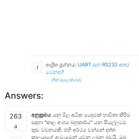
ආශ්‍රිත ප්‍රශ්නය:
UART සහ RS232 අතර
වෙනස?
—
නික් ඇලෙක්සෙව්
Answers:
අනුක්‍රමය
යනු මිල අධික යෙදුමක් භාවිතා කිරීම
263
සඳහා “කාල අංශය බහුකාර්ය” යන සියල්ලටම
කුඩ වචනයකි. එහි අර්ථය වන්නේ දත්ත
කාලයාගේ ඇවෑමෙන් යවනු ලබන බවයි. ඔබ