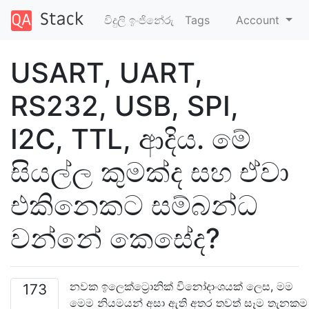
විදුලි ඉංජිනේරු
Tags
Account
USART, UART,
RS232, USB, SPI,
I2C, TTL, ආදිය. මේ
සියල්ල කුමක්ද සහ ඒවා
එකිනෙකට සම්බන්ධ
වන්නේ කෙසේද?
නවක ඉලෙක්ට්‍රොනික් විනෝදාංශයක් ලෙස, මම
173
මෙම නියමයන් අසා ඇති අතර තවත් සෑම තැනකම