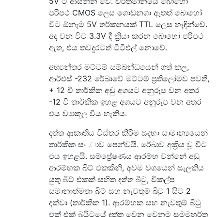
5V ට ආසන්න වේ. වර්තමානයේ බොහෝ
පරිපථ CMOS ලෙස ගොඩනගා ඇතත් බොහෝ
විට ඕනෑම 5V තර්කනයක් TTL ලෙස හැඳින්වේ.
අද වන විට 3.3V දී ක්‍රියා කරන බොහෝ පරිපථ
ඇත, එය තවදුරටත් ටීටීඑල් නොවේ.
අභ්‍යන්තර මට්ටම් සම්බන්ධයෙන් ගත් කල,
ආර්එස් -232 රේඛාවේ මට්ටම් ප්‍රතිලෝමව පවතී,
+ 12 වී තාර්කික අඩු අගයට අනුරූප වන අතර
-12 වී තාර්කික ඉහළ අගයට අනුරූප වන අතර
එය ව්‍යාකූල විය හැකිය.
දත්ත ආකෘතිය විස්තර කිරීම සඳහා සාමාන්‍යයෙන්
තාර්කික සං .ාව පෙන්වයි. රේඛාව අක්‍රිය වූ විට
එය ඉහළයි. සම්ප්‍රේෂණය ආරම්භ වන්නේ අඩු
ආරම්භක බිට් එකකිනි, අවම වශයෙන් සැලකිය
යුතු බිට් එකක් සහිත දත්ත බිටු, විකල්ප
සමානාත්මතා බිට් සහ නැවතුම් බිටු 1 සිට 2
දක්වා (තාර්කික 1). ආරම්භක සහ නැවතුම් බිටු
එක් එක් බයිටයේ දත්ත වෙන වෙනම සමමුහුර්ත