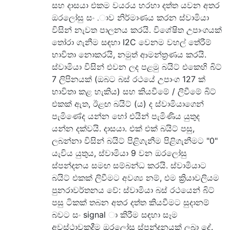
සහ දාසයා එකම වයරය හරහා දත්ත යවන අතර
ඔරලෝසු සං .ාව නිර්මාණය කරන ස්වාමියා
විසින් නැවත පාලනය කරයි. විශේෂිත උපාංගයක්
තෝරා ගැනීම සඳහා I2C වෙනම වහල් තේරීම්
භාවිතා නොකරයි, නමුත් ආමන්ත්‍රණය කරයි.
ස්වාමියා විසින් එවන ලද පළමු බයිට් එකෙහි බිට්
7 ලිපිනයක් (ඔබට බස් රථයේ උපාංග 127 ක්
භාවිතා කළ හැකිය) සහ කියවීමේ / ලිවීමේ බිට්
එකක් ඇත, ඊළඟ බයිට් (ය) ද ස්වාමියාගෙන්
පැමිණේද යන්න හෝ එයින් පැමිණිය යුතුද
යන්න දක්වයි. දාසයා. එක් එක් බයිට් පසු,
ලබන්නා විසින් බයිට් පිළිගැනීම පිළිගැනීමට "0"
යැවිය යුතුය, ස්වාමියා 9 වන ඔරලෝසු
ස්පන්දනය සමඟ සම්බන්ධ කරයි. ස්වාමියාට
බයිට් එකක් ලිවීමට අවශ්‍ය නම්, එම ක්‍රියාවලියම
පුනරාවර්තනය වේ: ස්වාමියා බස් රථයෙන් බිට්
පසු ටිකක් තබන අතර දත්ත කියවීමට සුදානම්
බවට සං signal ා කිරීම සඳහා සෑම
අවස්ථාවකදීම ඔරලෝසු ස්පන්දනයක් ලබා දේ.