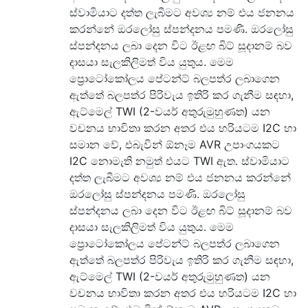
ස්වාමියාට දත්ත ලැබීමට අවශ්‍ය නම් එය ජනනය
කරන්නේ ඔරලෝසු ස්පන්දනය පමණි. ඔරලෝසු
ස්පන්දනය ලබා දෙන විට ඊළඟ බිට් සූදානම් බව
දාසයා සැලකිලිමත් විය යුතුය. මෙම
ප්‍රොටෝකෝලය පේටන්ට් බලපත්ර ලබාගෙන
ඇත්තේ බලපත්ර පිරිවැය ඉතිරි කර ගැනීම සඳහා,
ඇට්මෙල් TWI (2-වයර් අතුරුමුහුණත) යන
වචනය භාවිතා කරන අතර එය හරියටම I2C හා
සමාන වේ, එබැවින් ඕනෑම AVR උපාංගයකට
I2C නොමැති නමුත් එයට TWI ඇත. ස්වාමියාට
දත්ත ලැබීමට අවශ්‍ය නම් එය ජනනය කරන්නේ
ඔරලෝසු ස්පන්දනය පමණි. ඔරලෝසු
ස්පන්දනය ලබා දෙන විට ඊළඟ බිට් සූදානම් බව
දාසයා සැලකිලිමත් විය යුතුය. මෙම
ප්‍රොටෝකෝලය පේටන්ට් බලපත්ර ලබාගෙන
ඇත්තේ බලපත්ර පිරිවැය ඉතිරි කර ගැනීම සඳහා,
ඇට්මෙල් TWI (2-වයර් අතුරුමුහුණත) යන
වචනය භාවිතා කරන අතර එය හරියටම I2C හා