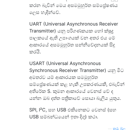
කරන බැවින් මෙය අසමමුහුර්ත සම්ප්‍රේෂණය
ලෙස හැඳින්වේ.
UART (Universal Asynchronous Receiver
Transmitter) යනු පරිගණකයක හෝ ක්ෂුද්‍ර
පාලකයේ ඇති උපාංගයක් වන අතර එය මේ
ආකාරයේ අසමමුහුර්ත සන්නිවේදනයක් සිදු
කරයි.
USART (Universal Asynchronous
Synchronous Receiver Transmitter) යනු මීට
අමතරව යම් ආකාරයක සමමුහුර්ත
සම්ප්‍රේෂණයක් කළ හැකි උපකරණයකි, එබැවින්
අතිරේක S. කුමන ආකාරයේ වෙනස් වේ ද
යන්න ඔබ දත්ත පත්‍රිකාවේ සොයා බැලිය යුතුය.
SPI, I²C, සහ USB එකිනෙකට වෙනස් (සහ
USB සම්බන්ධයෙන් ඉතා දිගු) කථා.
—
තරු බ්ලූ