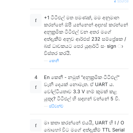
source
+1 ටීටීඑල් මත පමණක්, මම අනුමාන
කරන්නේ ඕපී යන්නෙන් අදහස් කරන්නේ
අනුක්‍රමික ටීටීඑල් වන අතර මගේ
අත්දැකීම් අනුව ආර්එස් 232 සම්ප්‍රේෂක /
බස් ධාවකයට පෙර යූආර්ටී සං sign ා
විස්තර කරයි.
—
කෙනී
4
En කෙනී - නමුත් "අනුක්‍රමික ටීටීඑල්"
වැනි දෙයක් නොමැත. ඒ UART ය.
වෝල්ටීයතාව 3.3 V නම් කුමක් කළ
යුතුද? ටීටීඑල් හි සඳහන් වන්නේ 5 වී.
—
ස්ටීවන්ව්
මා කතා කරන්නේ එයයි, UART හි I / O
බොහෝ විට මගේ අත්දැකීම් TTL Serial