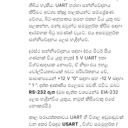
තිබිය හැකිය. UART හරහා සන්නිවේදනය
කිරීමට අවශ්‍ය ක්ෂුද්‍ර පාලකයන්ට සම්ප්‍රේෂණ
වේගය, බිට්-අනුපාතය සමඟ එකඟ විය යුතු බව
සලකන්න, මන්ද ඔවුන්ට සමමුහුර්ත කිරීම සඳහා
ආරම්භක බිටු පමණක් වැටේ. එය අසමමුහුර්ත
සන්නිවේදනය ලෙස හැඳින්වේ.
දුරස්ථ සන්නිවේදනය සඳහා (එය මීටර් සිය
ගණනක් විය යුතු නැත) 5 V UART ඉතා
විශ්වාසදායක නොවේ, ඒ නිසා එය ඉහළ
වෝල්ටීයතාවයක් බවට පරිවර්තනය වේ,
සාමාන්‍යයෙන් +12 V "0" සඳහා සහ -12 V සඳහා
" 1 ". දත්ත ආකෘතිය එලෙසම පවතී. එවිට ඔබට
RS-232 ඇත
(ඔබ ඇත්ත වශයෙන්ම EIA-232
ලෙස හැඳින්විය යුතුය, නමුත් කිසිවෙකු එසේ
නොකරයි.)
කාල පරායත්තතාවය UART හි විශාල අඩුපාඩුවක්
වන අතර විසඳුම
USART
, විශ්ව සමමුහුර්ත /