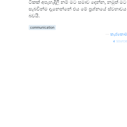
ටිකක් අපැහැදිලි නම් මට සමාව දෙන්න, නමුත් මට
සැබවින්ම දැනෙන්නේ එය මේ ප්‍රශ්නයේ ස්වභාවය
බවයි.
communication
—
කැප්කොම්
source