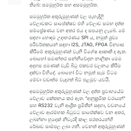
තිබේ: සමමුහුර්ත සහ අසමමුහුර්ත.
සමමුහුර්ත අතුරුමුහුණත් වල පැහැදිලි
වේලාවකට සාපේක්ෂව එහි වේලාව සමඟ දත්ත
සම්ප්‍රේෂණය වන අතර එය ද සපයනු ලැබේ. මේ
සඳහා හොඳම උදාහරණය SPI ය, නමුත් ශ්‍රව්‍ය
පරිවර්තකයන් සඳහා I2S, JTAG, FPGA වින්‍යාස
කිරීමේ අතුරුමුහුණත් වැනි විශේෂ ආකෘති ද ඇත.
බොහෝ සමාන්තර සන්නිවේදන නාලිකා මෙම
අදහස පමණක් වැඩි බිටු එකවර චලනය කිරීම
දක්වා විහිදේ. බොහෝ විට නමුත් සෑම විටම
මේවා වඩාත්ම වැදගත් බිට් පළමුව යවයි.
අසමමුහුර්ත අතුරුමුහුණත් වල දත්ත ප්‍රවාහයේම
වේලාව කේතනය කර ඇත. "අනුක්‍රමික වරායන්"
සහ RS232 වැනි ආශ්‍රිත ප්‍රමිතීන් සඳහා, වචනයේ
වේලාව ආරම්භක බිටුවට සාපේක්ෂව වන අතර,
ලබන්නා හුදෙක් නිවැරදි කාල පරතරයන්හි
රේඛාව සාම්පල ලබා ගනී. වෙනත් අතුරුමුහුණත්