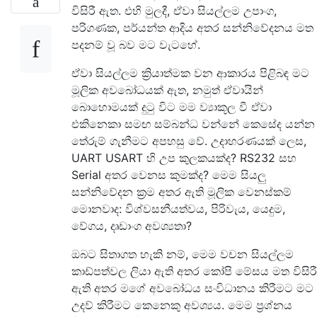
විසිරී ඇත. එහි මුලදී, ඒවා සියල්ලම උපාංග,
පරිගණක, පර්යන්ත ආදිය අතර සන්නිවේදනය මත
පදනම් වූ බව මට වැටහේ.
ඒවා සියල්ලම ක්‍රියාත්මක වන ආකාරය පිළිබඳ මට
මූලික අවබෝධයක් ඇත, නමුත් ඒවායින්
බොහොමයක් දුටු විට මම ව්‍යාකූල වී ඒවා
එකිනෙකා සමඟ සම්බන්ධ වන්නේ කෙසේද යන්න
තේරුම් ගැනීමට අපහසු වේ. උදාහරණයක් ලෙස,
UART USART හි උප කුලකයක්ද? RS232 සහ
Serial අතර වෙනස කුමක්ද? මෙම සියලු
සන්නිවේදන ක්‍රම අතර ඇති මූලික වෙනස්කම්
මොනවාද: විශ්වසනීයත්වය, පිරිවැය, යෙදුම,
වේගය, දෘඩාංග අවශ්‍යතා?
ඔබට සිතාගත හැකි නම්, මෙම වචන සියල්ලම
කාඩ්පත්වල ලියා ඇති අතර කෝපි මේසය මත විසිරී
ඇති අතර මගේ අවබෝධය සංවිධානය කිරීමට මට
උදව් කිරීමට කෙනෙකු අවශ්‍යය. මෙම ප්‍රශ්නය