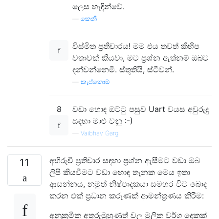
ලෙස හැඳින්වේ.
—
කෙනී
විස්මිත ප්‍රතිචාරය! මම එය තවත් කිහිප
වතාවක් කියවා, මට ප්‍රශ්න ඇත්නම් ඔබට
දන්වන්නෙමි. ස්තූතියි, ස්ටීවන්.
—
කැප්කොම්
8
වඩා හොඳ ඔට්ටු පසුව Uart වයස අවුරුදු
සඳහා මාළු වනු :-)
—
Vaibhav Garg
අභිරුචි ප්‍රතිචාර සඳහා ප්‍රශ්න ඇසීමට වඩා ඔබ
11
ලිපි කියවීමට වඩා හොඳ තැනක මෙය ඉතා
ආසන්නය, නමුත් නිෂ්පාදකයා සමහර විට බොඳ
කරන එක් ප්‍රධාන කරුණක් ආමන්ත්‍රණය කිරීම:
අනුක්‍රමික අතුරුමුහුණත් වල මූලික වර්ග දෙකක්