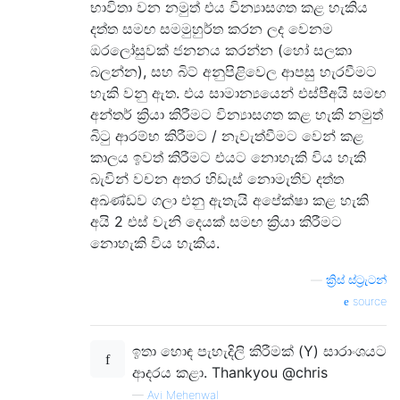
භාවිතා වන නමුත් එය වින්‍යාසගත කළ හැකිය
දත්ත සමඟ සමමුහුර්ත කරන ලද වෙනම
ඔරලෝසුවක් ජනනය කරන්න (හෝ සලකා
බලන්න), සහ බිට් අනුපිළිවෙල ආපසු හැරවීමට
හැකි වනු ඇත. එය සාමාන්‍යයෙන් එස්පීඅයි සමඟ
අන්තර් ක්‍රියා කිරීමට වින්‍යාසගත කළ හැකි නමුත්
බිටු ආරම්භ කිරීමට / නැවැත්වීමට වෙන් කළ
කාලය ඉවත් කිරීමට එයට නොහැකි විය හැකි
බැවින් වචන අතර හිඩැස් නොමැතිව දත්ත
අඛණ්ඩව ගලා එනු ඇතැයි අපේක්ෂා කළ හැකි
අයි 2 එස් වැනි දෙයක් සමඟ ක්‍රියා කිරීමට
නොහැකි විය හැකිය.
—
ක්‍රිස් ස්ට්‍රැටන්
source
ඉතා හොඳ පැහැදිලි කිරීමක් (Y) සාරාංශයට
ආදරය කළා. Thankyou @chris
—
Avi Mehenwal