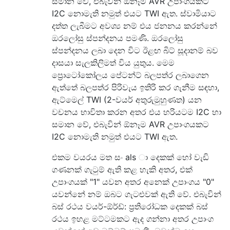
සමාන වේ, එබැවින් ඕනෑම AVR උපාංගයකට
I2C නොමැති නමුත් එයට TWI ඇත. ස්වාමියාට
දත්ත ලැබීමට අවශ්‍ය නම් එය ජනනය කරන්නේ
ඔරලෝසු ස්පන්දනය පමණි. ඔරලෝසු
ස්පන්දනය ලබා දෙන විට ඊළඟ බිට් සූදානම් බව
දාසයා සැලකිලිමත් විය යුතුය. මෙම
ප්‍රොටෝකෝලය පේටන්ට් බලපත්ර ලබාගෙන
ඇත්තේ බලපත්ර පිරිවැය ඉතිරි කර ගැනීම සඳහා,
ඇට්මෙල් TWI (2-වයර් අතුරුමුහුණත) යන
වචනය භාවිතා කරන අතර එය හරියටම I2C හා
සමාන වේ, එබැවින් ඕනෑම AVR උපාංගයකට
I2C නොමැති නමුත් එයට TWI ඇත.
එකම වයරය මත සං als ා දෙකක් හෝ වැඩි
ගණනක් ගැටුම් ඇති කළ හැකි අතර, එක්
උපාංගයක් "1" යවන අතර අනෙක් උපාංගය "0"
යවන්නේ නම් ඔබට ගැටළුවක් ඇති වේ. එබැවින්
බස් රථය වයර්-ඕර්ඩ්: ප්‍රතිරෝධක දෙකක් බස්
රථය ඉහළ මට්ටමකට ඇද ගන්නා අතර උපාංග