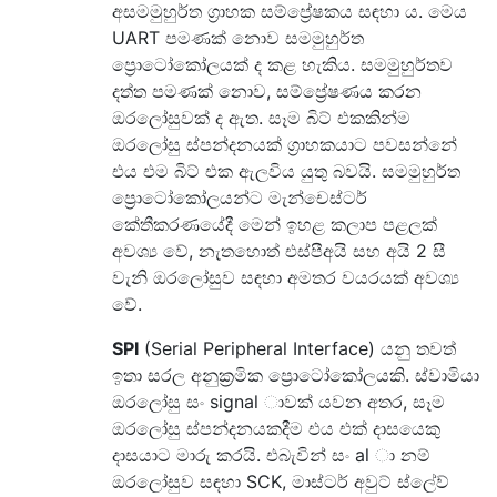
අසමමුහුර්ත ග්‍රාහක සම්ප්‍රේෂකය සඳහා ය. මෙය
UART පමණක් නොව සමමුහුර්ත
ප්‍රොටෝකෝලයක් ද කළ හැකිය. සමමුහුර්තව
දත්ත පමණක් නොව, සම්ප්‍රේෂණය කරන
ඔරලෝසුවක් ද ඇත. සෑම බිට් එකකින්ම
ඔරලෝසු ස්පන්දනයක් ග්‍රාහකයාට පවසන්නේ
එය එම බිට් එක ඇලවිය යුතු බවයි. සමමුහුර්ත
ප්‍රොටෝකෝලයන්ට මැන්චෙස්ටර්
කේතීකරණයේදී මෙන් ඉහළ කලාප පළලක්
අවශ්‍ය වේ, නැතහොත් එස්පීඅයි සහ අයි 2 සී
වැනි ඔරලෝසුව සඳහා අමතර වයරයක් අවශ්‍ය
වේ.
SPI
(Serial Peripheral Interface) යනු තවත්
ඉතා සරල අනුක්‍රමික ප්‍රොටෝකෝලයකි. ස්වාමියා
ඔරලෝසු සං signal ාවක් යවන අතර, සෑම
ඔරලෝසු ස්පන්දනයකදීම එය එක් දාසයෙකු
දාසයාට මාරු කරයි. එබැවින් සං al ා නම්
ඔරලෝසුව සඳහා SCK, මාස්ටර් අවුට් ස්ලේව්