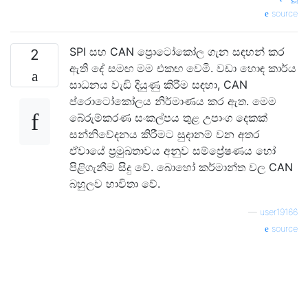
source
SPI සහ CAN ප්‍රොටෝකෝල ගැන සඳහන් කර
2
ඇති දේ සමඟ මම එකඟ වෙමි. වඩා හොඳ කාර්ය
සාධනය වැඩි දියුණු කිරීම සඳහා, CAN
ප්රොටෝකෝලය නිර්මාණය කර ඇත. මෙම
බේරුම්කරණ සංකල්පය තුළ උපාංග දෙකක්
සන්නිවේදනය කිරීමට සුදානම් වන අතර
ඒවායේ ප්‍රමුඛතාවය අනුව සම්ප්‍රේෂණය හෝ
පිළිගැනීම සිදු වේ. බොහෝ කර්මාන්ත වල CAN
බහුලව භාවිතා වේ.
—
user19166
source