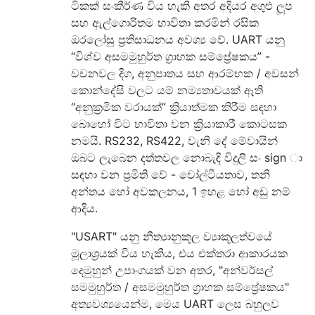
ටිකක් සංකීර්ණ විය හැකි අතර අදියර අගුළු ලූප
සහ ඇල්ගොරිතම භාවිතා කරමින් රසික
ඔරලෝසු ප්‍රතිසාධනය අවශ්‍ය වේ. UART යනු
“විශ්ව අසමමුහුර්ත ග්‍රාහක සම්ප්‍රේෂකය” -
වචනවල දිග, අනුපාතය සහ ආරම්භක / අවසන්
කොන්දේසි වලට යම් නම්‍යතාවයක් ඇති
“අනුක්‍රමික වරායක්” ක්‍රියාත්මක කිරීම සඳහා
බොහෝ විට භාවිතා වන ක්‍රියාකාරී කොටසක
නමයි. RS232, RS422, වැනි දේ මේවායින්
ඔබට ලැබෙන දත්තවල නොබැඳි විදුලි සං sign ා
සඳහා වන ප්‍රමිති වේ - වෝල්ටීයතාව, තනි
අන්තය හෝ අවකලනය, 1 ඉහළ හෝ අඩු නම්
ආදිය.
"USART" යනු නීත්‍යානුකූල ව්‍යාකූලත්වයේ
මූලාශ්‍රයක් විය හැකිය, එය එක්තරා ආකාරයක
දෙමුහුන් උපාංගයක් වන අතර, "අන්වර්සල්
සමමුහුර්ත / අසමමුහුර්ත ග්‍රාහක සම්ප්‍රේෂකය"
අත්‍යවශ්‍යයෙන්ම, මෙය UART ලෙස බහුලව