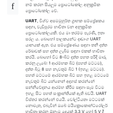
නම් කරන සියලුම ප්‍රොටෝකෝල අනුක්‍රමික
ප්‍රොටෝකෝල වේ.
UART
, විශ්ව අසමමුහුර්ත ග්‍රාහක සම්ප්‍රේෂකය
සඳහා, වැඩිපුරම භාවිතා වන අනුක්‍රමික
ප්‍රොටෝකෝලයකි. එය මා තරම්ම පැරණි, ඉතා
සරල ය. බොහෝ පාලකයන්ට දෘඩාංග UART
යානයක් ඇත. එය සම්ප්‍රේෂණය සඳහා තනි දත්ත
රේඛාවක් සහ දත්ත ලැබීම සඳහා එකක් භාවිතා
කරයි. බොහෝ විට 8-බිට් දත්ත පහත පරිදි මාරු
කරනු ලැබේ: 1 ආරම්භක බිට් (පහත් මට්ටම),
දත්ත බිටු 8 සහ නැවතුම් බිට් 1 (ඉහළ මට්ටම).
පහත් මට්ටමේ ආරම්භක බිට් සහ ඉහළ මට්ටමේ
නැවතුම් බිට් යන්නෙන් අදහස් කරන්නේ
සන්නිවේදනය ආරම්භ කිරීම සඳහා සෑම විටම
ඉහළ සිට පහත් සංක්‍රාන්තියක් ඇති බවයි. UART
විස්තර කරන්නේ එයයි. වෝල්ටීයතා මට්ටමක්
නොමැත, එබැවින් ඔබේ මයික්‍රොකොන්ට්රෝලර්
භාවිතා කරන ඕනෑම දෙයක් 3.3 V හෝ 5 V දී