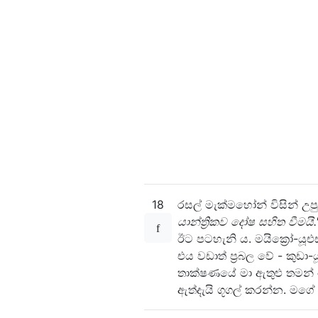
18
රසල් මැක්මහෝන් විසින් උප
යාන්ත්‍රිකව දෝෂ සහිත වීමයි
ඊට පටහැනි ය. මයික්‍රෝ-යූඑස
එය වඩාත් ප්‍රබල වේ - කුඩ
තාක්ෂණයේ මා ඇතුළු තමන්
ඇත්දැයි ගූගල් කරන්න. මගේ 