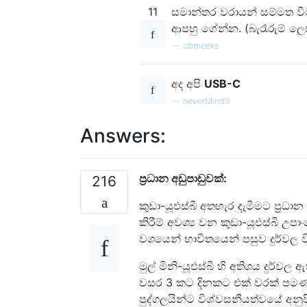
11
සමාන්තර වරායන් සම්මත ව
ආපහු ගේන්න. (බැරෑරුම් ලෙ
—
cbmeeks
අද අපි
USB-C
—
neverMind9
Answers:
ප්‍රධාන අඩුපාඩුවක්:
216
කුඩා-යූඑස්බී අතහැර දැමීමට ප්‍ර
කිරීම් අවශ්‍ය වන කුඩා-යූඑස්බී උ
වශයෙන් භාවිතයෙන් පසුව දුර්වල ව
මුල් මිනි-යූඑස්බී හි අතිශය දුර්වල
වසර 3 කට දිනකට එක් වරක් පමණ
පුද්ගලයින්ට විශ්වසනීයත්වයේ අනු