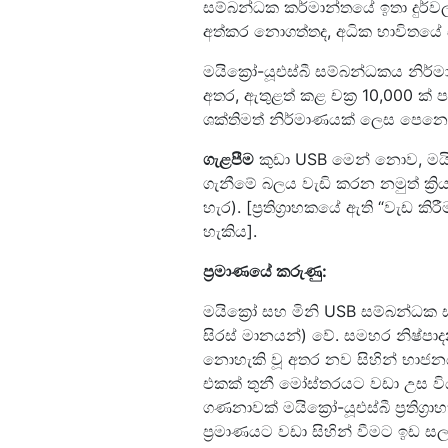
සම්බන්ධක කර්මාන්තයේ ඉතා දුර්ව
අත්කර නොගත්තද, අධික භාවිතයේ සත
මයික්‍රෝ-යූඑස්බී සම්බන්ධකය න
අතර, ඇතුළත් කළ චක්‍ර 10,000 ක්
ශක්තිමත් නිර්මාණයක් ලෙස පෙනෙ
ගැළපීම
කුඩා USB මෙන් නොව, මයික්‍
ගැනීමේ බලය වැඩි කරන නමුත් ක්‍රි
හැර). [ප්‍රතිග්‍රාහකයේ ඇති “වැඩ ක
හැකිය].
ප්‍රමාණයේ කරුණු:
මයික්‍රෝ සහ මිනි USB සම්බන්ධක ස
සිරස් මානයන්) වේ. සමහර නිෂ්
නොහැකි වූ අතර නව සිහින් භාජනය 
එකක් තුනී මෝස්තරයට වඩා උස වි
ගණනාවක් මයික්‍රෝ-යූඑස්බී ප්‍රතිග
ප්‍රමාණයට වඩා සිහින් වීමට ඉඩ සල