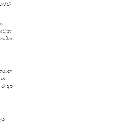
වසරක්
ිය.
ාවිතා
 සහිත
්තමාන
කට්
රමට අප
ලය