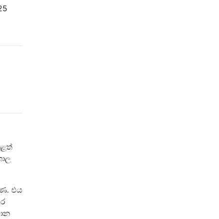
25
ුළත්
ශාල
පමණ. එය
හර
ධාන