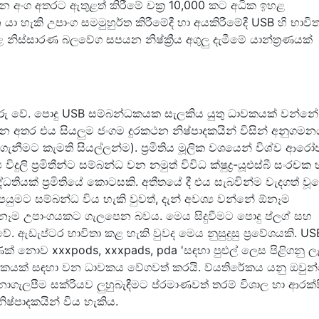
රධාන අංග අතරට ඇතුළත් කිරීමේ චක්‍ර 10,000 කට අධික ඉහළ
ා හැකි උපාංග සමමුහුර්ත කිරීමේදී හා අයකිරීමේදී USB හි භාව
නිස්සාරණ බලවේග සපයන නිෂ්ක්‍රීය අගුලු දැමීමේ යාන්ත්‍රණයක්
ැඹුරු වේ. පොදු USB සම්බන්ධකයක සැලකිය යුතු ධාවකයක් වන්න
න අතර එය සියලුම ජංගම දුරකථන නිෂ්පාදකයින් විසින් අනුගමන
ගැනීමට කැමති සියල්ලන්ම). ප්‍රමිතිය මූලික වශයෙන් විශ්ව ආර
දුලි ප්‍රමිතීන්ට සම්බන්ධ වන නමුත් විවිධ ක්ෂුද්‍ර-යූඑස්බී සංරචක 
ද්ධතියක් ප්‍රමිතියේ කොටසකි. අතීතයේ දී එය සැබවින්ම වැදගත් වූ
ැපයුමට සම්බන්ධ විය හැකි වුවත්, දැන් අවශ්‍ය වන්නේ ඕනෑම
ඕනෑම උපාංගයකට ගැලපෙන බවය. මෙය සිදුවීමට පොදු ප්ලග් සහ
වේ. ඇඩැප්ටර භාවිතා කළ හැකි වුවද මෙය නුසුදුසු ප්‍රවේශයකි. US
් නොව xxxpods, xxxpads, pda 'සඳහා පුළුල් ලෙස පිළිගනු ලැ
ධකයක් සඳහා වන ධාවකය වේගවත් කරයි. ව්යතිරේකය යනු ඔවුන
ොගැලපීම සක්රියව ලුහුබැඳීමට ප්රමාණවත් තරම් විශාල හා ආරක්
ෂ්පාදකයින් විය හැකිය.