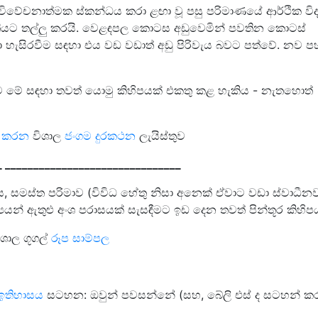
ෙන විවේචනාත්මක ස්කන්ධය කරා ළඟා වූ පසු පරිමාණයේ ආර්ථික විද්
තියට තල්ලු කරයි. වෙළඳපල කොටස අඩුවෙමින් පවතින කොටස්
හා හැසිරවීම සඳහා එය වඩ වඩාත් අඩු පිරිවැය බවට පත්වේ. නව ප
 මේ සඳහා තවත් යොමු කිහිපයක් එකතු කළ හැකිය - නැතහොත්
ිතා කරන
විශාල
ජංගම දුරකථන
ලැයිස්තුව
_
_______________________________
ය, සමස්ත පරිමාව (විවිධ හේතු නිසා අනෙක් ඒවාට වඩා ස්වාධීන
යයන් ඇතුළු අංශ පරාසයක් සැසඳීමට ඉඩ දෙන තවත් පින්තූර කිහිප
ශාල ගූගල්
රූප සාම්පල
 ඉතිහාසය
සටහන: ඔවුන් පවසන්නේ (සහ, බේලි එස් ද සටහන් 