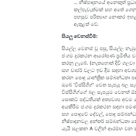
... නිෂ්පාදනයේ අනෙකුත් ප්‍
කල්පැවැත්මක් සහ අතේ ගෙන ය
පහසුව පරිත්‍යාග නොකර ඉහළ 
ඇතුළත් වේ.
සියලු වෙනස්වීම්:
සියල්ල වෙනස් වූ පසු, සියල්ල න
ජංගම දුරකථන ආරෝපණ ප්‍රමිතිය ව
කරනු ලැබේ. (නැතහොත් දිවි ගලවා 
සහ චාජර් වලට ඉඩ දීම සඳහා අවශ්‍ය වි
කරන පොදු යාන්ත්‍රික සම්බන්ධතා ප
ඔබේ 'විස්සිගිග්' වෙත සැපයූ බල ස
විස්සිගිග්ගේ බල සැපයුම වෙනත් 
සොකට් පද්ධතියක් අත්‍යවශ්‍ය අවම 
අයකිරීම ජංගම දුරකථන සඳහා පමණක
සහ පොදුවේ දේවල්, පොදු සම්බන්
නිෂ්පාදනවල අන්තර් සම්බන්ධතා න
යැයි සලකන A වලින් ආරම්භ වන නි