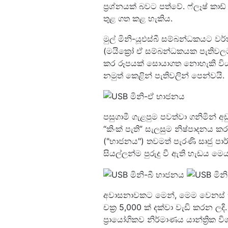
ප්‍රශ්නයක් බවට පත්වේ. ෆ්ලෑෂ් ක
තුළ ගත කළ හැකිය.
මුල් මිනි-යූඑස්බී සම්බන්ධකයට ව
(මයික්‍රෝ ඒ සම්බන්ධකයක පැතිවලට
කර රූපයක් සොයාගත නොහැකි විය.
නමුත් කෙළින් පැතිවලින් පෙන්වයි.
පසුගාමී ගැළපුම පවත්වා ගනිමින් 
“කිංක් පැති” සැලසුම නිෂ්පාදනය
("භාජනය") තවමත් පැරණි සෘජු පා
සියල්ලන්ම පුරුදු වී ඇති හැඩය මෙය
අවාසනාවකට මෙන්, මෙම වෙනස් ක
චක්‍ර 5,000 ක් දක්වා වැඩි කරන ල
ප්‍රායෝගිකව නිර්මාණය යාන්ත්‍රික 