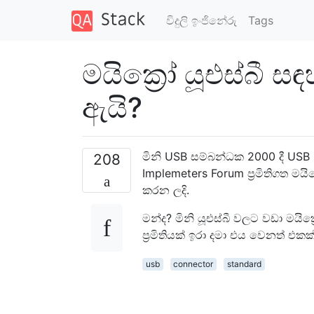
විදුලි ඉංජිනේරු
Tags
මයික්‍රෝ යූඑස්බී ස
ඇයි?
මිනි USB සම්බන්ධක 2000 දී USB 
208
Implemeters Forum ප්‍රමිතිගත ම
කරන ලදි.
මන්ද? මිනි යූඑස්බී වලට වඩා මයික්
ප්‍රමිතියක් ඉරා දමා එය වෙනත් 
usb
connector
standard