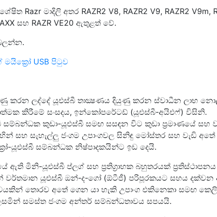
ශේෂිත Razr මාදිලි අතර RAZR2 V8, RAZR2 V9, RAZR2 V9m,
AXX සහ RAZR VE20 ඇතුළත් වේ.
 බලන්න.
මයික්‍රෝ USB පිටුව
දියුණු කරන ලද්දේ යූඑස්බී තාක්‍ෂණය දියුණු කරන ස්වාධීන ලාභ 
යාත්මක කිරීමේ සංසදය, ඉන්කෝපරේටඩ් (යූඑස්බී-අයිඑෆ්) විසිනි.
බී සම්බන්ධක කුඩා-යූඑස්බී සමඟ සසඳන විට කුඩා ප්‍රමාණයේ සහ ව
සිහින් සහ සැහැල්ලු ජංගම උපාංගවල සිනිඳු මෝස්තර සහ වැඩි අත
‍රෝ-යූඑස්බී සම්බන්ධක නිෂ්පාදකයින්ට ඉඩ දෙයි.
ේ ඇති මිනි-යූඑස්බී ප්ලග් සහ ප්‍රතිග්‍රාහක බහුතරයක් ප්‍රතිස්ථාපන
තරයන් වර්තමාන යූඑස්බී ඔන්-ද-ගෝ (ඕටීජී) පරිපූරකයට සහය දක්වන
වයකින් තොරව අතේ ගෙන යා හැකි උපාංග එකිනෙකා සමඟ කෙලි
සමින් සමස්ත ජංගම අන්තර් සම්බන්ධතාවය සපයයි.