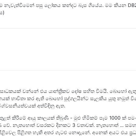
ීම නැවැත්වීමෙන් පසු ලෝකය කන්දට බැස ගියේය. මම කියන DB
ස)
ධාන සාධකයක් වන්නේ එය යාන්ත්‍රිකව දෝෂ සහිත වීමයි. බොහෝ ඇත
පාංගයක් භාවිතා කර ඇති බොහෝ පුද්ගලයින්ට සැලකිය යුතු නමුත් වි
ිශ්වසනීයත්වයක් අත්විඳිනු ඇත.
 ඇතුළත් කිරීමේ ආයු කාලයක් තිබුණි - මුළු හිමිකම් පෑම 1000 ක් 
 වේ. නැතහොත් වසරකට දිනකට 3 වතාවක්. නැතහොත් ... සම
පිළිවෙල පිළිගත හැකි අතර ගැටළු නොදැනේ. අනෙක් අයට එය ප්‍ර