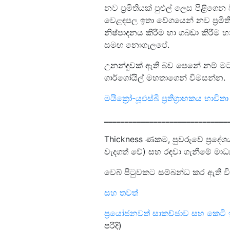
නව ප්‍රමිතියක් පුළුල් ලෙස පිළිග
වෙළඳපල ඉතා වේගයෙන් නව ප්‍රමි
නිෂ්පාදනය කිරීම හා ගබඩා කිරීම 
සමඟ නොගැලපේ.
උනන්දුවක් ඇති බව පෙනේ නම් මට
ගාර්ගෝයිල් මහතාගෙන් විමසන්න.
මයික්‍රෝ-යූඑස්බී ප්‍රතිග්‍රාහකය භාව
______________________________
Thickness ණකම, පුවරුවේ ප්‍රදේශ
වැදගත් වේ) සහ රඳවා ගැනීමේ මාධ්‍
වෙබ් පිටුවකට සම්බන්ධ කර ඇති වි
සහ තවත්
ප්‍රයෝජනවත් සාකච්ඡාව සහ කෙටි
පරිදි)