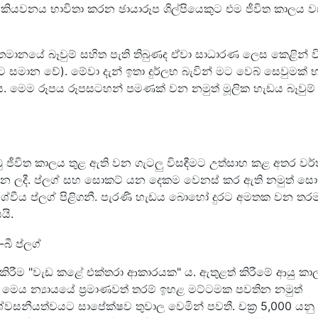
ාඩ් කියවනය භාවිතා කරන ඡායාරූප ශිල්පියෙකුට එම ජීවිත කාලය 
ර්තමානයේ බෑවුම් සහිත පැති තිබුණද ඒවා සාධාරණ ලෙස කෙළින් ව
 සමාන වේ). මේවා දැන් ඉතා දුර්ලභ බැවින් මට වෙබ් සෙවුමක් භ
 මෙම රූපය රූපසටහන් පමණක් වන නමුත් මූලික හැඩය බෑවුම්
අඩු ජීවිත කාලය තුළ ඇති වන ගැටලු විසඳීමට උත්සාහ කළ අතර වර
 කරන ලදී. ප්ලග් සහ සොකට් යන දෙකම වෙනස් කර ඇති නමුත් සො
ර්ශ්වීය ප්ලග් පිළිගනී. පැරණි හැඩය බොහෝ දුරට අමතක වන ත
යි.
ිරීම "වැඩ කළේ එක්තරා ආකාරයක" ය. ඇතුළත් කිරීමේ ආයු කා
දි. මෙය න්‍යායයේ ප්‍රමාණවත් තරම් ඉහළ මට්ටමක පවතින නමුත්
විශ්වසනීයත්වයට සාපේක්ෂව තුවාල වෙමින් පවතී. චක්‍ර 5,000 යනු