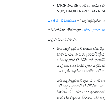
MICRO-USB භාවිතා කරන වි
V9x, DROID RAZR, RAZR M
USB හි විකිපීඩියා
- "කල්පැවැත්ම"
සම්බන්ධක නිෂ්පාදක
මොලෙක්ස්ගේ 
ඔවුන් පවසන්නේ:
මයික්‍රෝ-යූඑස්බී තාක්‍ෂණය 
කණ්ඩායමක් වන යූඑස්බී ක්‍රි
මොලෙක්ස් හි මයික්‍රෝ-යූඑස්
කල් පවතින වාසි ලබා දෙයි. 
යා හැකි හැකියාව සහිත මයික්
මයික්‍රෝ-යූඑස්බී දැනට භාවිතය
මයික්‍රෝ-යූඑස්බී හි පිරිවි
ධාරක පරිගණකයක අවශ්‍යතා
සන්නිවේදනය කිරීමට ඉඩ සල