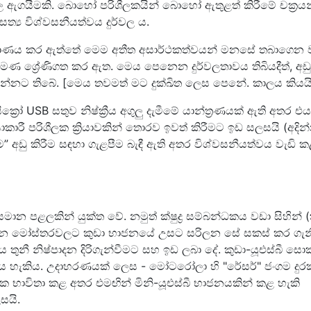
ල ඇගයීමකි. බොහෝ පරිශීලකයින් බොහෝ ඇතුළත් කිරීමේ චක්‍රයන
්‍ය විශ්වසනීයත්වය දුර්වල ය.
ිර්මාණය කර ඇත්තේ මෙම අතීත අසාර්ථකත්වයන් මනසේ තබාගෙන
 පමණ ශ්‍රේණිගත කර ඇත. මෙය පෙනෙන දුර්වලතාවය තිබියදීත්, අඩු
න්නට තිබේ. [මෙය තවමත් මට දුක්ඛිත ලෙස පෙනේ. කාලය කියයි
රෝ USB සතුව නිෂ්ක්‍රීය අගුලු දැමීමේ යාන්ත්‍රණයක් ඇති අතර එ
යාකාරී පරිශීලක ක්‍රියාවකින් තොරව ඉවත් කිරීමට ඉඩ සලසයි (අදින
ිරීම” අඩු කිරීම සඳහා ගැළපීම බැඳී ඇති අතර විශ්වසනීයත්වය වැඩි 
මාන පළලකින් යුක්ත වේ. නමුත් ක්ෂුද්‍ර සම්බන්ධකය වඩා සිහින් (
පාදන මෝස්තරවලට කුඩා භාජනයේ උසට සරිලන සේ සකස් කර ගැ
තුනී නිෂ්පාදන දිරිගැන්වීමට සහ ඉඩ ලබා දේ. කුඩා-යූඑස්බී සො
ය හැකිය. උදාහරණයක් ලෙස - මෝටරෝලා හි "රේසර්" ජංගම දු
්‍රාහක භාවිතා කළ අතර එමඟින් මිනි-යූඑස්බී භාජනයකින් කළ හැකි
සයි.