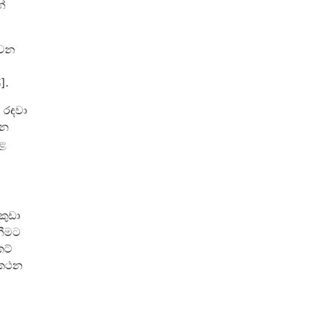
්
 වන
].
ය රඳවා
්න
කළ
කුඩා
නීමට
කට්
රකථන