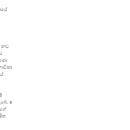
ිතයේ
ේ නව
ය
ෝපණ
භාවිතා
යේ
B
බේ. s
්ගේ
ෂිත