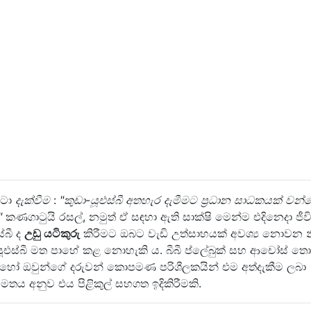
ුටා
දැක්වීම
:
"කුඩා-යූඑස්බී අතහැර දැමීමට ප්‍රධාන සාධකයක් වන
."
කණගාටුයි රසල්, නමුත් ඒ සඳහා ඇති සාක්ෂි මෙන්ම එදිනෙදා ජී
්බී ද
උඩු යටිකුරු
කිරීමට ඔබට වැඩි උත්සාහයක් අවශ්‍ය නොවන න
ා-යූඑස්බී මත පාහේ කළ නොහැකි ය. බීබී ප්ලේබුක් සහ ආචෝස් තො
 හෝ ඔවුන්ගේ දරුවන් කොපමණ පරිශීලකයින් එම අත්දැකීම ලබා
මතය අනුව එය පිළිකුල් සහගත ඉදිකිරීමකි.