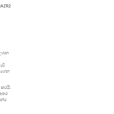
 RAZR2
නොලබන
ැඩි
ේ ගෙන
ය කරයි.
 අතර
න්ම