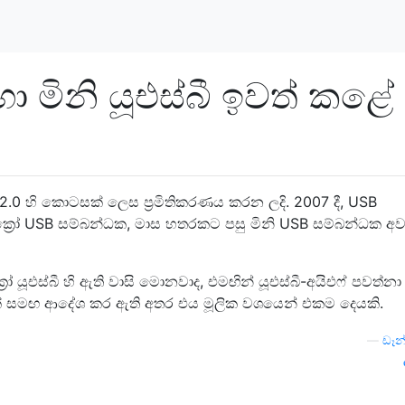
ඳහා මිනි යූඑස්බී ඉවත් කළේ
2.0 හි කොටසක් ලෙස ප්‍රමිතිකරණය කරන ලදි. 2007 දී, USB
යික්‍රෝ USB සම්බන්ධක, මාස හතරකට පසු මිනි USB සම්බන්ධක අව
‍රෝ යූඑස්බී හි ඇති වාසි මොනවාද, එමඟින් යූඑස්බී-අයිඑෆ් පවත්නා
එකක් සමඟ ආදේශ කර ඇති අතර එය මූලික වශයෙන් එකම දෙයකි.
—
ඩෑන්