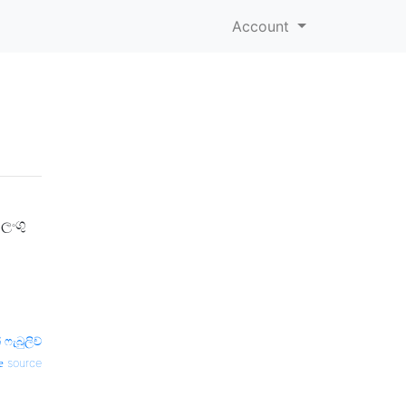
Account
ලංගු
 ෆැබුලිච්
source