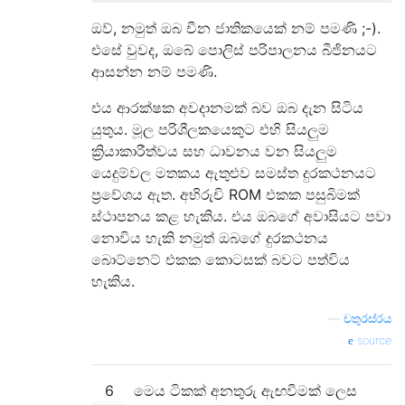
ඔව්, නමුත් ඔබ චීන ජාතිකයෙක් නම් පමණි ;-).
එසේ වුවද, ඔබේ පොලිස් පරිපාලනය බීජිනයට
ආසන්න නම් පමණි.
එය ආරක්ෂක අවදානමක් බව ඔබ දැන සිටිය
යුතුය. මූල පරිශීලකයෙකුට එහි සියලුම
ක්‍රියාකාරීත්වය සහ ධාවනය වන සියලුම
යෙදුම්වල මතකය ඇතුළුව සමස්ත දුරකථනයට
ප්‍රවේශය ඇත. අභිරුචි ROM එකක පසුබිමක්
ස්ථාපනය කළ හැකිය. එය ඔබගේ අවාසියට පවා
නොවිය හැකි නමුත් ඔබගේ දුරකථනය
බොට්නෙට් එකක කොටසක් බවට පත්විය
හැකිය.
—
චතුරස්රය
source
6
මෙය ටිකක් අනතුරු ඇඟවීමක් ලෙස