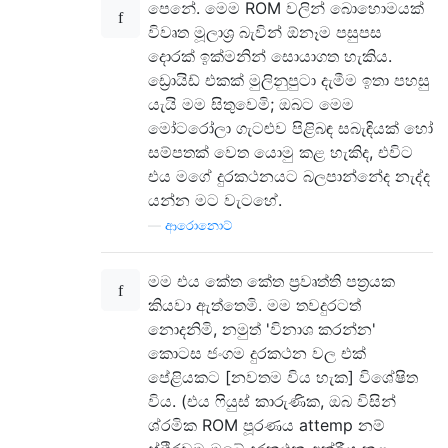
පෙනේ. මෙම ROM වලින් බොහොමයක්
විවෘත මූලාශ්‍ර බැවින් ඕනෑම පසුපස
දොරක් ඉක්මනින් සොයාගත හැකිය.
ඩ්‍රොයිඩ් එකක් මුලිනුපුටා දැමීම ඉතා පහසු
යැයි මම සිතුවෙමි; ඔබට මෙම
මෝටරෝලා ගැටළුව පිළිබඳ සබැඳියක් හෝ
සම්පතක් වෙත යොමු කළ හැකිද, එවිට
එය මගේ දුරකථනයට බලපාන්නේද නැද්ද
යන්න මට වැටහේ.
—
ආරොනොට්
මම එය කේත කේත ප්‍රවෘත්ති පත්‍රයක
කියවා ඇත්තෙමි. මම තවදුරටත්
නොදනිමි, නමුත් 'විනාශ කරන්න'
කොටස ජංගම දුරකථන වල එක්
පේළියකට [නවතම විය හැක] විශේෂිත
විය. (එය ෆියුස් කාරුණික, ඔබ විසින්
ශ්රමික ROM පූරණය attemp නම්