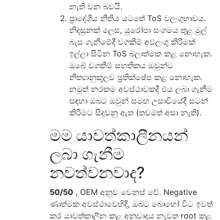
නැති වන බවයි.
ප්‍රාදේශීය නීතිය යටතේ ToS වලංගුභාවය.
නිදසුනක් ලෙස, යුරෝපා සංගමය තුළ මුල්
බැස ගැනීමේදී වගකීම් අවලංගු කිරීමක්
ඉල්ලා සිටින ToS බලාත්මක කළ නොහැක.
ඔබේ වගකීම් සහතිකය ඔවුන්ට
නීත්‍යානුකූලව ප්‍රතික්ෂේප කළ නොහැක.
නමුත් නරකම අවස්ථාවකදී එය ලබා ගැනීම
සඳහා ඔබට ඔවුන් සමඟ උසාවියේදී සටන්
කිරීමට සිදුවනු ඇත (තවමත් අසා නැති).
මම යාවත්කාලීනයන්
ලබා ගැනීම
නවත්වනවාද?
50/50
, OEM අනුව වෙනස් වේ. Negative
ණාත්මක අවස්ථාවෙහිදී, ඔබට බොහෝ විට ඉවත්
කර යාවත්කාලීන කළ අනුවාදය නැවත root කළ