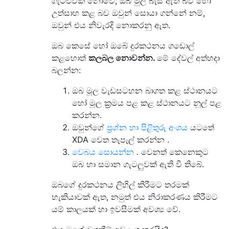
ගැටළුවක් නොවේ; ඔබ මුල් බැස ඇති බව හෝ
උත්සාහ කළ බව ඔවුන් සොයා ගන්නේ නම්,
ඔවුන් එය නිවැරදි නොකරනු ඇත.
ඔබ කෙසේ හෝ ඔබේ දුරකථනය ගඩොල්
කළහොත්
කලබල නොවන්න.
මේ දේවල් අත්හදා
බලන්න:
ඔබ මූල වැඩසටහන බාගත කළ ස්ථානයට
හෝ මූල ක්‍රමය පළ කළ ස්ථානයට නූල් පළ
කරන්න.
ඔවුන්ගේ
ප්‍රශ්න හා පිළිතුරු අංශය
යටතේ
XDA වෙත තැපැල් කරන්න .
වෙබය සොයන්න
. වෙනත් කෙනෙකුට
ඔබ හා සමාන ගැටලුවක් ඇති වී තිබේ.
ඔබගේ දුරකථනය ලිහිල් කිරීමට තරමක්
හැකියාවක් ඇත, නමුත් එය නිරාකරණය කිරීමට
යම් කාලයක් හා ඉවසීමක් අවශ්‍ය වේ.