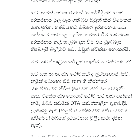
එය මගේ වගකීම් අවලංගු කරයිද?
ඔව්. නමුත් බොහෝ අවස්ථාවන්හීදී ඔබ ඔබේ
දුරකථනය මුල් බැස ගත් බව ඔවුන් කිසි විටෙකත්
නොදන්නා තත්වයකට ඔබගේ දුරකථනය යථා
තත්වයට පත් කළ හැකිය. සමහර විට ඔබ ඔබේ
දුරකථනය නැවත ලබා දුන් විට එය මුල් බැස
තිබේදැයි බැලීමට පවා ඔවුන් පරීක්ෂා නොකරයි.
මම යාවත්කාලීනයන් ලබා ගැනීම නවත්වනවාද?
ඔව් සහ නැත. ඔබ රෝමයක් දැල්වුවහොත්, ඔව්.
නමුත් බොහෝ විට rom හි නිරන්තර
යාවත්කාලීන කිරීම් (සයනොජන් මොඩ් වැනි)
ඇත. එසේම ඔබ කොටස් රෝම් කර තබා ගන්නේ
නම්, ඔබට තවමත් OTA යාවත්කාලීන දැනුම්දීම්
ලැබෙනු ඇත (නමුත් යාවත්කාලීනයක් ධාවනය
කිරීමෙන් ඔබගේ දුරකථනය මුලිනුපුටා දමනු
ඇත).