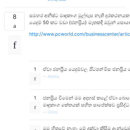
සමහර අනිෂ්ට මෘදුකාංග මුල්බැස නැති දුරකථනය
8
යෙදුම් 50 කට වඩා (ජනප්‍රිය) මෑතකදී ඔවුන් සො
http://www.pcworld.com/businesscenter/art
1
ඒවා ජනප්‍රිය යෙදුම්වල
පිටපත්
මිස ජනප්‍රිය
—
Aistina
1
ජනප්‍රිය වීමෙන් මම අදහස් කළේ ඒවා බො
මෘදුකාංග කේතයක් සහිත සාපේක්ෂව ප්‍රසිද්ධ
—
DrDro
මම හිතුවේ නැහැ මේ දක්වා කිසිම ඇන්ඩ්‍රො