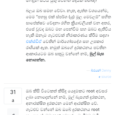
මා දැන සිටිය යුතු වෙනත් දෙයක් තිබේද?
බලය ඔබ සමඟ වේවා. නැත, ඇත්ත වශයෙන්ම,
මෙම “පහසු එක් ස්පර්ශ (යූ) මූල මෙවලම්” සහිත
සාපේක්ෂව වේදනා රහිත ක්‍රියාවලියක් වන අතර,
එසේ වුවද ඔබට මඟ පෙන්වීම සහ ඔබට ඇතිවිය
හැකි ඕනෑම ගැටළුවක් නිරාකරණය කිරීම සඳහා
එක්ස්ඩීඒ
වෙතින් මාර්ගෝපදේශ සහ උපකාර
රාශියක් ඇත. නමුත් ඔබගේ දුරකථනය පවතින
ආකාරයටම ඔබ සතුටු වන්නේ නම්,
මුල් බැස
නොගන්න.
—
බ්රයන් Denny
source
ඔබ කිසි විටෙකත් කිසිදු යෙදුමකට root අවසර
31
ලබා නොදෙන්නේ නම්, මුල් බැසගත් දුරකථන,
අනාරක්ෂිත දුරකථන මෙන් ආරක්ෂිත වේ.
ගැටළුව වන්නේ ඔබ ඔබේ දුරකථනය root