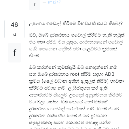
—
sms247
උපාංගය ගඩොල් කිරීමේ විභවයක් එයට තිබේද?
46
ඔව්, ඔබේ දුරකථනය ගඩොල් කිරීමට හැකි නමුත්
එය ඉතා අසීරු විය යුතුය. සාමාන්‍යයෙන් ගඩොල්
යැයි පෙනෙන දෙයින් පවා ගැලවීමට ක්‍රමයක්
තිබේ.
ඔබ කරන්නේ කුමක්දැයි ඔබ නොදන්නේ නම්
සහ ඔබේ දුරකථනය root කිරීම සඳහා ADB
ක්‍රමය (ෂෙල් විධාන අතින් ඇතුලත් කිරීම) භාවිතා
කිරීමට අවශ්‍ය නම්, ලැයිස්තුගත කර ඇති
ආකාරයටම සියලුම උපදෙස් අනුගමනය කිරීමට
වග බලා ගන්න. ඔබ කෙසේ හෝ ඔබගේ
දුරකථනය ගඩොල් කරන්නේ නම්, ඔබේ ජංගම
දුරකථන රක්ෂණය ඔබේ ජංගම දුරකථන
සැපයුම්කරු සමඟ කොතරම් හොඳද යන්න