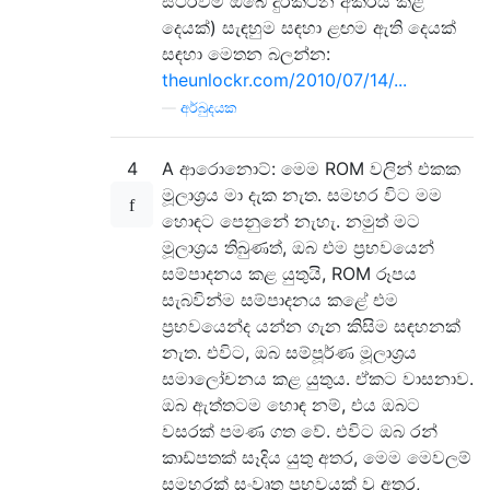
ස්ථිරවම ඔබේ දුරකථන අක්රීය කළ
දෙයක්) සැඳහුම සඳහා ළඟම ඇති දෙයක්
සඳහා මෙතන බලන්න:
theunlockr.com/2010/07/14/...
—
අර්බුදයක
4
A ආරොනොට්: මෙම ROM වලින් එකක
මූලාශ්‍රය මා දැක නැත. සමහර විට මම
හොඳට පෙනුනේ නැහැ. නමුත් මට
මූලාශ්‍රය තිබුණත්, ඔබ එම ප්‍රභවයෙන්
සම්පාදනය කළ යුතුයි, ROM රූපය
සැබවින්ම සම්පාදනය කළේ එම
ප්‍රභවයෙන්ද යන්න ගැන කිසිම සඳහනක්
නැත. එවිට, ඔබ සම්පූර්ණ මූලාශ්‍රය
සමාලෝචනය කළ යුතුය. ඒකට වාසනාව.
ඔබ ඇත්තටම හොඳ නම්, එය ඔබට
වසරක් පමණ ගත වේ. එවිට ඔබ රන්
කාඩ්පතක් සෑදිය යුතු අතර, මෙම මෙවලම්
සමහරක් සංවෘත ප්‍රභවයක් වූ අතර,