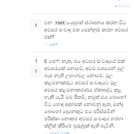
source
වන
යෙදුමක් ස්ථාපනය කරන විට
root
අවසර සංවාද මත පෙන්නුම් කරන අවසර
එක්?
—
ජෙෆ්
1
E ජෙෆ්: නැත, එය අවසර සංවාදයේ එක්
අවසරයක් නොවේ, අවම වශයෙන් මුල්
බැස නැති උපාංගවල නොවේ. මූල
කළමනාකරුට අවසර සංවාදයට මූල
අවසර කළමනාකරණය ඒකාබද්ධ කළ
හැකි යැයි මම සිතමි, නමුත් එය බොහෝ
විට හොඳ අදහසක් නොවනු ඇත, මන්ද
බොහෝ දෙනෙකුට එය පරිස්සමින්
පරීක්ෂා නොකර අවසර සංවාදය හරහා
ක්ලික් කිරීමේ පුරුද්දක් ඇති බැවිනි.
—
බොරු රයන්