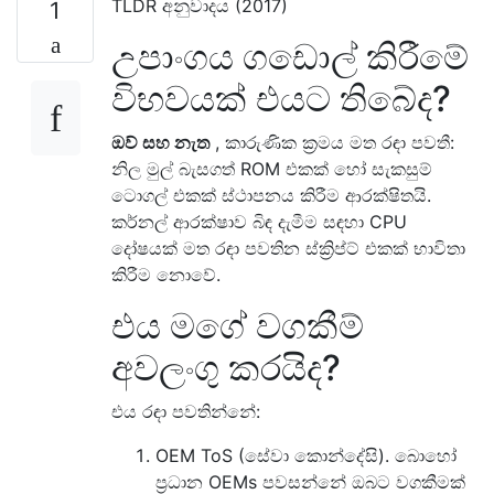
TLDR අනුවාදය (2017)
1
උපාංගය ගඩොල් කිරීමේ
විභවයක් එයට තිබේද?
ඔව් සහ නැත
, කාරුණික ක්‍රමය මත රඳා පවතී:
නිල මුල් බැසගත් ROM එකක් හෝ සැකසුම්
ටොගල් එකක් ස්ථාපනය කිරීම ආරක්ෂිතයි.
කර්නල් ආරක්ෂාව බිඳ දැමීම සඳහා CPU
දෝෂයක් මත රඳා පවතින ස්ක්‍රිප්ට් එකක් භාවිතා
කිරීම නොවේ.
එය මගේ වගකීම්
අවලංගු කරයිද?
එය රඳා පවතින්නේ:
OEM ToS (සේවා කොන්දේසි). බොහෝ
ප්‍රධාන OEMs පවසන්නේ ඔබට වගකීමක්