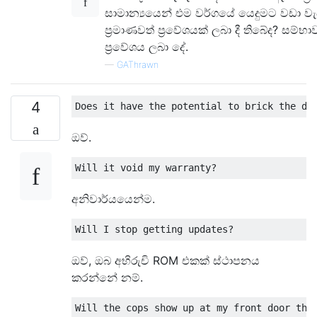
සාමාන්‍යයෙන් එම වර්ගයේ යෙදුමට වඩා වැඩ
ප්‍රමාණවත් ප්‍රවේශයක් ලබා දී තිබේද? සම්
ප්‍රවේශය ලබා දේ.
—
GAThrawn
4
ඔව්.
අනිවාර්යයෙන්ම.
ඔව්, ඔබ අභිරුචි ROM එකක් ස්ථාපනය
කරන්නේ නම්.