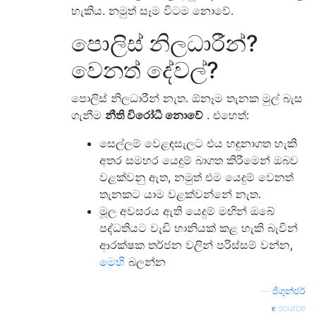
හැකිය. නමුත් සෑම විටම නොවේ.
පොලිස් නිලධාරීන්?
වෙනත් දේවල්?
පොලිස් නිලධාරීන් නැත. ඕනෑම තැනක මුල් බැස
ගැනීම
නීති විරෝධී නොවේ
. එහෙත්:
සෙල්ලම් වෙළඳසැලට එය හඳුනාගත හැකි
අතර සමහර යෙදුම් බාගත කිරීමෙන් ඔබව
වළක්වනු ඇත, නමුත් එම යෙදුම් වෙනත්
තැනකට යාම වළක්වන්නේ නැත.
මූල අවසරය ඇති යෙදුම් මඟින් ඔබේ
පද්ධතියට වැඩි හානියක් කළ හැකි බැවින්
ආරක්ෂක තර්ජන වලින් පරිස්සම් වන්න,
මෙහි
බලන්න
—
ජිගුන්ජර්
source