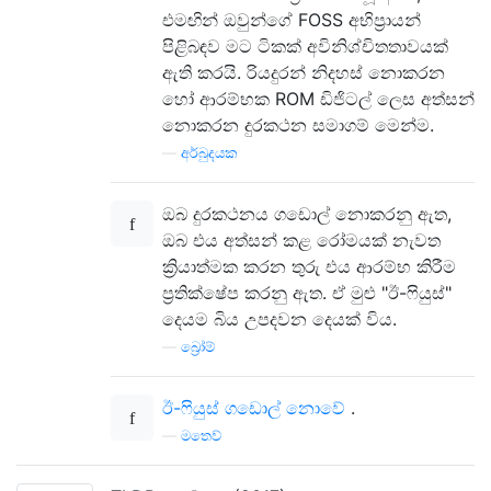
එමඟින් ඔවුන්ගේ FOSS අභිප්‍රායන්
පිළිබඳව මට ටිකක් අවිනිශ්චිතතාවයක්
ඇති කරයි. රියදුරන් නිදහස් නොකරන
හෝ ආරම්භක ROM ඩිජිටල් ලෙස අත්සන්
නොකරන දුරකථන සමාගම් මෙන්ම.
—
අර්බුදයක
ඔබ දුරකථනය ගඩොල් නොකරනු ඇත,
ඔබ එය අත්සන් කළ රෝමයක් නැවත
ක්‍රියාත්මක කරන තුරු එය ආරම්භ කිරීම
ප්‍රතික්ෂේප කරනු ඇත. ඒ මුළු "ඊ-ෆියුස්"
දෙයම බිය උපදවන දෙයක් විය.
—
බ්‍රෝම්
ඊ-ෆියුස් ගඩොල් නොවේ
.
—
මතෙව්