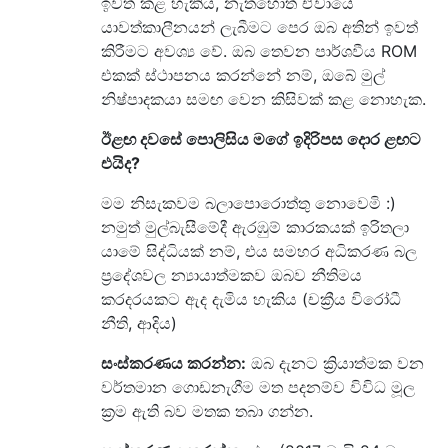
ඉවත් කළ හැකිය, නැතහොත් ඒවායේ
යාවත්කාලීනයන් ලැබීමට පෙර ඔබ අතින් ඉවත්
කිරීමට අවශ්‍ය වේ. ඔබ තෙවන පාර්ශවීය ROM
එකක් ස්ථාපනය කරන්නේ නම්, ඔබේ මුල්
නිෂ්පාදකයා සමඟ වෙන කිසිවක් කළ නොහැක.
ඊළඟ දවසේ පොලිසිය මගේ ඉදිරිපස දොර ළඟට
එයිද?
මම නිසැකවම බලාපොරොත්තු නොවෙමි :)
නමුත් මුල්බැසීමේදී ඇරඹුම් කාරකයක් ඉරිතලා
යාමේ සිද්ධියක් නම්, එය සමහර අධිකරණ බල
ප්‍රදේශවල න්‍යායාත්මකව ඔබව නීතිමය
කරදරයකට ඇද දැමිය හැකිය (චක්‍රීය විරෝධී
නීති, ආදිය)
සංස්කරණය කරන්න:
ඔබ දැනට ක්‍රියාත්මක වන
වර්තමාන ගොඩනැගීම මත පදනම්ව විවිධ මූල
ක්‍රම ඇති බව මතක තබා ගන්න.