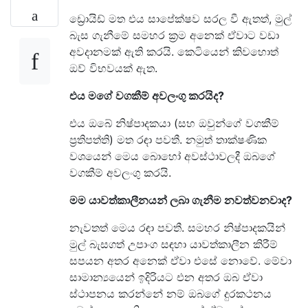
ඩ්‍රොයිඩ් මත එය සාපේක්ෂව සරල වී ඇතත්, මුල්
බැස ගැනීමේ සමහර ක්‍රම අනෙක් ඒවාට වඩා
අවදානමක් ඇති කරයි. කෙටියෙන් කිවහොත්
ඔව් විභවයක් ඇත.
එය මගේ වගකීම් අවලංගු කරයිද?
එය ඔබේ නිෂ්පාදකයා (සහ ඔවුන්ගේ වගකීම්
ප්‍රතිපත්ති) මත රඳා පවතී. නමුත් තාක්ෂණික
වශයෙන් මෙය බොහෝ අවස්ථාවලදී ඔබගේ
වගකීම් අවලංගු කරයි.
මම යාවත්කාලීනයන් ලබා ගැනීම නවත්වනවාද?
නැවතත් මෙය රඳා පවතී. සමහර නිෂ්පාදකයින්
මුල් බැසගත් උපාංග සඳහා යාවත්කාලීන කිරීම්
සපයන අතර අනෙක් ඒවා එසේ නොවේ. මේවා
සාමාන්‍යයෙන් ඉදිරියට එන අතර ඔබ ඒවා
ස්ථාපනය කරන්නේ නම් ඔබගේ දුරකථනය