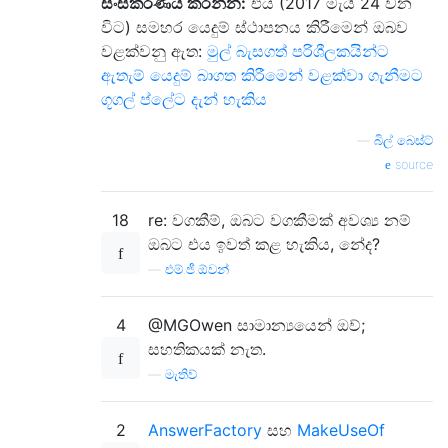
සංස්කරණය කරන්න:
එය (2017 මැයි 24 වන
විට) සමහර යෙදුම් ස්ථාපනය කිරීමෙන් ඔබව
වළක්වනු ඇත:
මුල් බැසගත් පරිශීලකයින්ට
ඇතැම් යෙදුම් බාගත කිරීමෙන් වළක්වා ගැනීමට
ගූගල් ප්ලේට දැන් හැකිය
—
බිල් බෙස්ට්
source
18
re: වගකීම්, ඔබට වගකීමක් අවශ්‍ය නම්
ඔබට එය ඉවත් කළ හැකිය, නේද?
—
එම්.ජී.ඕවන්
4
@MGOwen සාමාන්‍යයෙන් ඔව්;
සහතිකයක් නැත.
—
මැතිව්
2
AnswerFactory
සහ
MakeUseOf