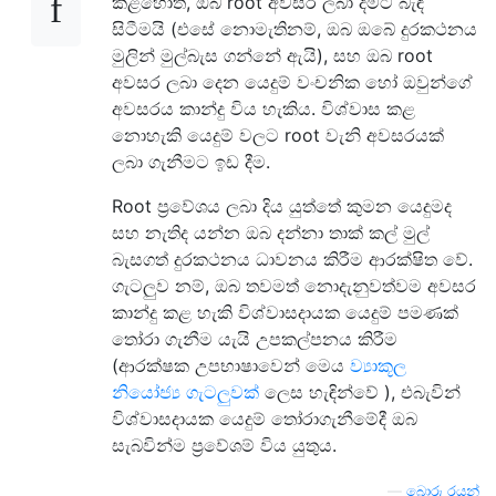
කළහොත්, ඔබ root අවසර ලබා දීමට බැඳී
සිටීමයි (එසේ නොමැතිනම්, ඔබ ඔබේ දුරකථනය
මුලින් මුල්බැස ගන්නේ ඇයි), සහ ඔබ root
අවසර ලබා දෙන යෙදුම් වංචනික හෝ ඔවුන්ගේ
අවසරය කාන්දු විය හැකිය. විශ්වාස කළ
නොහැකි යෙදුම් වලට root වැනි අවසරයක්
ලබා ගැනීමට ඉඩ දීම.
Root ප්‍රවේශය ලබා දිය යුත්තේ කුමන යෙදුමද
සහ නැතිද යන්න ඔබ දන්නා තාක් කල් මුල්
බැසගත් දුරකථනය ධාවනය කිරීම ආරක්ෂිත වේ.
ගැටලුව නම්, ඔබ තවමත් නොදැනුවත්වම අවසර
කාන්දු කළ හැකි විශ්වාසදායක යෙදුම් පමණක්
තෝරා ගැනීම යැයි උපකල්පනය කිරීම
(ආරක්ෂක උපභාෂාවෙන් මෙය
ව්‍යාකූල
නියෝජ්‍ය ගැටලුවක්
ලෙස හැඳින්වේ ), එබැවින්
විශ්වාසදායක යෙදුම් තෝරාගැනීමේදී ඔබ
සැබවින්ම ප්‍රවේශම් විය යුතුය.
—
බොරු රයන්